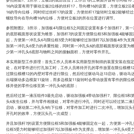
参照附图1、2所示，立板2的底部且位于工作台1的上表面开设有导向槽16
16内设置有用于驱动立板2位移的丝杆17，导向槽16的设置，方便立板2沿
16的导向位移，同时经过丝杆17的设置，方便丝杆17旋转时立板2能够经过
螺纹导向在导向槽16内位移，方便对立板2的所在位置进行调节。
参照附图2、3所示，加强板4与限位框5之间固定设置有多个加强杆7，第一
的底部截面形状设置为锥形，加强杆7的设置方便限位框5和加强板4能够固
起，方便第一冲孔头6与限位框5受力时能够经过加强杆7以加强板4作为支
加第一冲孔头6受力的承重性能，同时第一冲孔头6的底部截面形状设置为
少第一冲孔头6底部与物料之间的接触面积，方便对零件开孔。
本实用新型工作原理：首先工作人员将本实用新型所制得的装置安装在指
处，在对零件进行打孔加工时，工作人员将待开孔的零件放置在限位模槽1
过限位模槽12的内壁对零件进行限位，然后经过驱动马达13启动，驱动马达
出端驱动多边模架11旋转，而多边模架11旋转时会带动放置有零件的限位模
移并使的零件位移至第一冲孔头6的底部；
然后经过第一液压组件3最先启动，驱动加强板4带动加强杆7、限位框5和
头6发生位移，并与零件相接处，对零件进行冲孔，同时还可以经过第二液
启动，驱动第二冲孔头9向下位移，对零件加工时进行二次冲孔，增加沉头
开孔时的效率，方便沉头孔一次成型；
并且加强杆7的设置方便限位框5和加强板4能够固定在一起，方便第一冲孔
位框5受力时能够经过加强杆7以加强板4作为支撑点，增加第一冲孔头6受