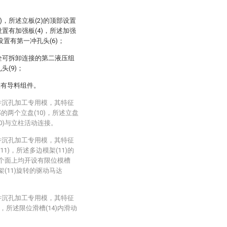
)，所述立板(2)的顶部设置
设置有加强板(4)，所述加强
设置有第一冲孔头(6)；
螺栓可拆卸连接的第二液压组
头(9)；
置有导料组件。
件沉孔加工专用模，其特征
的两个立盘(10)，所述立盘
10)与立柱活动连接。
件沉孔加工专用模，其特征
1)，所述多边模架(11)的
各个面上均开设有限位模槽
(11)旋转的驱动马达
件沉孔加工专用模，其特征
，所述限位滑槽(14)内滑动