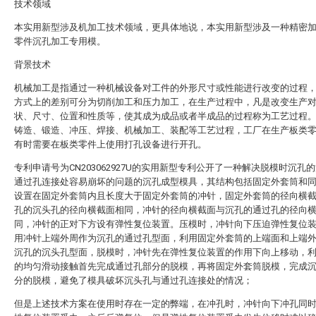
技术领域
本实用新型涉及机加工技术领域，更具体地说，本实用新型涉及一种精密
零件沉孔加工专用模。
背景技术
机械加工是指通过一种机械设备对工件的外形尺寸或性能进行改变的过程
方式上的差别可分为切削加工和压力加工，在生产过程中，凡是改变生产
状、尺寸、位置和性质等，使其成为成品或者半成品的过程称为工艺过程
铸造、锻造、冲压、焊接、机械加工、装配等工艺过程，工厂在生产板类
有时需要在板类零件上使用打孔设备进行开孔。
专利申请号为CN203062927U的实用新型专利公开了一种解决脱模时沉孔
通过孔连接处容易崩坏的问题的沉孔成型模具，其结构包括固定外套筒和
设置在固定外套筒内且长度大于固定外套筒的冲针，固定外套筒的径向横
孔的沉头孔的径向横截面相同，冲针的径向横截面与沉孔的通过孔的径向
同，冲针的正对下方设有弹性复位装置。压模时，冲针向下压迫弹性复位
用冲针上端外周作为沉孔的通过孔型面，利用固定外套筒的上端面和上端
沉孔的沉头孔型面，脱模时，冲针先在弹性复位装置的作用下向上移动，
的均匀滑动接触首先完成通过孔部分的脱模，再将固定外套筒脱模，完成
分的脱模，避免了模具破坏沉头孔与通过孔连接处的情况；
但是上述技术方案在使用时存在一定的弊端，在冲孔时，冲针向下冲孔同