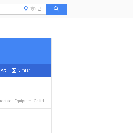
 Art
Similar
ecision Equipment Co ltd