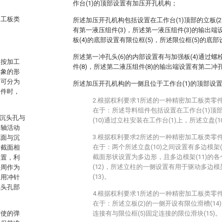
作台(1)的顶部设置有加压开孔机构；
加工板类
所述加压开孔机构包括设置在工作台(1)顶部的立板(2
有第一液压组件(3)，所述第一液压组件(3)的输出端
板(4)的底部设置有限位框(5)，所述限位框(5)的底部
所述第一冲孔头(6)的内部设置有与加强板(4)通过
，按加工
件(8)，所述第二液压组件(8)的输出端设置有第二冲孔
对象的形
。可分为
所述加压开孔机构的一侧且位于工作台(1)的顶部设
零件时，
2.根据权利要求1所述的一种精密加工板类零
在于：所述导料组件包括设置在工作台(1)顶部
的沉头孔与
(10)通过立柱安装在工作台(1)上，所述立盘(
同轴活动
3.根据权利要求2所述的一种精密加工板类零
截面与沉
在于：两个所述立盘(10)之间设置有多边模架(1
横截面相
截面形状设置为多边形，且多边模架(11)的
装置，利
(12)，所述立柱的一侧设置有用于驱动多边模架
外周作为
(13)。
利用冲针
沉头孔部
4.根据权利要求1所述的一种精密加工板类零
在于：所述立板(2)的一侧开设有限位滑槽(14)
时使的弹
连接有与限位框(5)固定连接的限位滑块(15)。