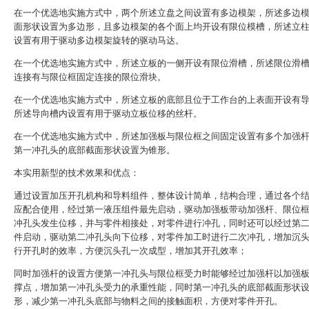
在一个优选地实施方式中，两个所述立盘之间设置有多边模架，所述多边
面形状设置为多边形，且多边模架的各个面上均开设有限位模槽，所述立
设置有用于驱动多边模架旋转的驱动马达。
在一个优选地实施方式中，所述立板的一侧开设有限位滑槽，所述限位滑
连接有与限位框固定连接的限位滑块。
在一个优选地实施方式中，所述立板的底部且位于工作台的上表面开设有
所述导向槽内设置有用于驱动立板位移的丝杆。
在一个优选地实施方式中，所述加强板与限位框之间固定设置有多个加强
第一冲孔头的底部截面形状设置为锥形。
本实用新型的技术效果和优点：
通过设置加压开孔机构和导料组件，整体设计简单，结构合理，通过各个
应配合使用，经过第一液压组件最先启动，驱动加强板带动加强杆、限位
冲孔头发生位移，并与零件相接处，对零件进行冲孔，同时还可以经过第
件启动，驱动第二冲孔头向下位移，对零件加工时进行二次冲孔，增加沉
行开孔时的效率，方便沉头孔一次成型，增加其开孔效率；
同时加强杆的设置方便第一冲孔头与限位框受力时能够经过加强杆以加强
撑点，增加第一冲孔头受力的承重性能，同时第一冲孔头的底部截面形状
形，减少第一冲孔头底部与物料之间的接触面积，方便对零件开孔。