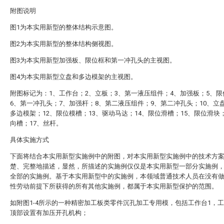
附图说明
图1为本实用新型的整体结构示意图。
图2为本实用新型的整体结构侧视图。
图3为本实用新型加强板、限位框和第一冲孔头的主视图。
图4为本实用新型立盘和多边模架的主视图。
附图标记为：1、工作台；2、立板；3、第一液压组件；4、加强板；5、限
6、第一冲孔头；7、加强杆；8、第二液压组件；9、第二冲孔头；10、立盘
多边模架；12、限位模槽；13、驱动马达；14、限位滑槽；15、限位滑块；
向槽；17、丝杆。
具体实施方式
下面将结合本实用新型实施例中的附图，对本实用新型实施例中的技术方
楚、完整地描述，显然，所描述的实施例仅仅是本实用新型一部分实施例
全部的实施例。基于本实用新型中的实施例，本领域普通技术人员在没有
性劳动前提下所获得的所有其他实施例，都属于本实用新型保护的范围。
如附图1-4所示的一种精密加工板类零件沉孔加工专用模，包括工作台1，工
顶部设置有加压开孔机构；