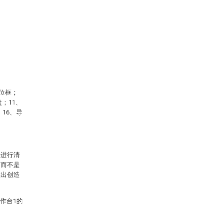
位框；
；11、
16、导
案进行清
，而不是
做出创造
作台1的