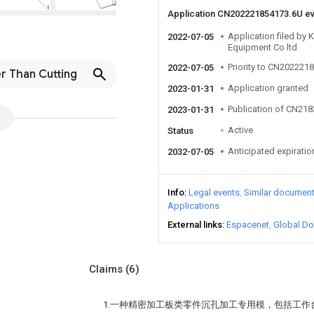
Application CN202221854173.6U e
Application filed by
2022-07-05
Equipment Co ltd
Priority to CN202221
2022-07-05
r Than Cutting
Application granted
2023-01-31
Publication of CN21
2023-01-31
Active
Status
Anticipated expiratio
2032-07-05
Info
Legal events
Similar documen
Applications
External links
Espacenet
Global Do
Claims
(6)
1.一种精密加工板类零件沉孔加工专用模，包括工作台