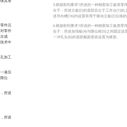
确保其准
5.根据权利要求1所述的一种精密加工板类零
。
在于：所述立板(2)的底部且位于工作台(1)的
述导向槽(16)内设置有用于驱动立板(2)位移的丝
类零件沉
6.根据权利要求1所述的一种精密加工板类零
，对零件
在于：所述加强板(4)与限位框(5)之间固定设
一次成
一冲孔头(6)的底部截面形状设置为锥形。
景技术中
沉孔加工
第一液压
有限位
件，所述
盘，所述