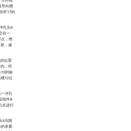
，导向槽
着导向槽
丝杆17的
冲孔头6
定在一
撑点，增
锥形，减
定的位置
2内，经
13的输
槽12位
第一冲孔
压组件8
孔在进行
头6与限
力的承重