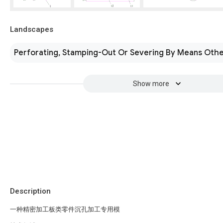
Landscapes
Perforating, Stamping-Out Or Severing By Means Othe
Show more
Description
一种精密加工板类零件沉孔加工专用模