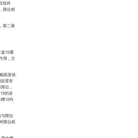
压组件
5，限位框
，第二液
盘10通
的作用，方
的截面形状
侧设置有
行限位，
13的设
槽12内
有与限位
够对限位框