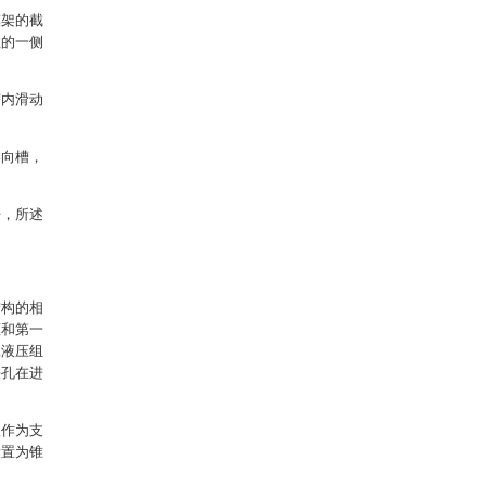
模架的截
柱的一侧
槽内滑动
导向槽，
杆，所述
结构的相
框和第一
二液压组
头孔在进
板作为支
设置为锥