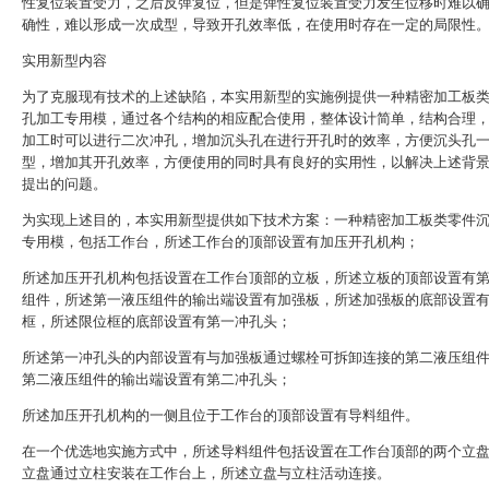
性复位装置受力，之后反弹复位，但是弹性复位装置受力发生位移时难以
确性，难以形成一次成型，导致开孔效率低，在使用时存在一定的局限性
实用新型内容
为了克服现有技术的上述缺陷，本实用新型的实施例提供一种精密加工板
孔加工专用模，通过各个结构的相应配合使用，整体设计简单，结构合理
加工时可以进行二次冲孔，增加沉头孔在进行开孔时的效率，方便沉头孔
型，增加其开孔效率，方便使用的同时具有良好的实用性，以解决上述背
提出的问题。
为实现上述目的，本实用新型提供如下技术方案：一种精密加工板类零件
专用模，包括工作台，所述工作台的顶部设置有加压开孔机构；
所述加压开孔机构包括设置在工作台顶部的立板，所述立板的顶部设置有
组件，所述第一液压组件的输出端设置有加强板，所述加强板的底部设置
框，所述限位框的底部设置有第一冲孔头；
所述第一冲孔头的内部设置有与加强板通过螺栓可拆卸连接的第二液压组
第二液压组件的输出端设置有第二冲孔头；
所述加压开孔机构的一侧且位于工作台的顶部设置有导料组件。
在一个优选地实施方式中，所述导料组件包括设置在工作台顶部的两个立
立盘通过立柱安装在工作台上，所述立盘与立柱活动连接。