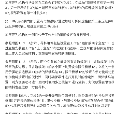
加压开孔机构包括设置在工作台1顶部的立板2，立板2的顶部设置有第一液
3，第一液压组件3的输出端设置有加强板4，加强板4的底部设置有限位框
5的底部设置有第一冲孔头6；
第一冲孔头6的内部设置有与加强板4通过螺栓可拆卸连接的第二液压组件8
压组件8的输出端设置有第二冲孔头9；
加压开孔机构的一侧且位于工作台1的顶部设置有导料组件。
参照附图1、2、4所示，导料组件包括设置在工作台1顶部的两个立盘10，立
过立柱安装在工作台1上，立盘10与立柱活动连接，立盘10能够起到支撑
便工作人员安装结构，增加结构安装时的便捷性。
参照附图1、2、4所示，两个立盘10之间设置有多边模架11，多边模架11
设置为多边形，且多边模架11的各个面上均开设有限位模槽12，立柱的一
用于驱动多边模架11旋转的驱动马达13，限位模槽12的设置方便对物料进
增加物料放置时的便捷性，同时确保零件进行开孔时的稳定性，而驱动马达
置，则方便驱动马达13启动时驱动多边模架11进行旋转，方便放置在限位模
的物料发生位移，方便导料。
参照附图1所示，立板2的一侧开设有限位滑槽14，限位滑槽14内滑动连接
框5固定连接的限位滑块15，限位滑槽14与限位滑块15的相互配合使用能
5的位移行程起到导向以及限位的作用，增加限位框5发生位移时的稳定性