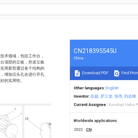
CN218395545U
工技术领域，包括工作台，
China
作台顶部的立板，所述立板
本实用新型通过各个结构的
Download PDF
Find Prior
孔，增加沉头孔在进行开孔
良好的实用性。
Other languages
English
Inventor
彭超
罗江龙
张伟
刘志锋
Current Assignee
Kunshan Habo Pr
Worldwide applications
2022
CN