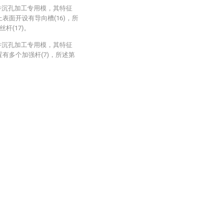
件沉孔加工专用模，其特征
上表面开设有导向槽(16)，所
杆(17)。
件沉孔加工专用模，其特征
置有多个加强杆(7)，所述第