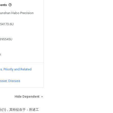
vents
 Kunshan Habo Precision
854173.6U
8395545U
n
ts
Priority and Related
ssier
Discuss
Hide Dependent
(1)，其特征在于：所述工