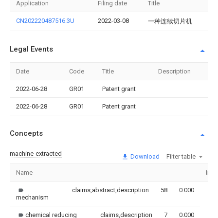
Application
Filing date
Title
CN202220487516.3U
2022-03-08
一种连续切片机
Legal Events
Date
Code
Title
Description
2022-06-28
GR01
Patent grant
2022-06-28
GR01
Patent grant
Concepts
machine-extracted
Download
Filter table
Name
Ima
claims,abstract,description
58
0.000
mechanism
chemical reducing
claims,description
7
0.000