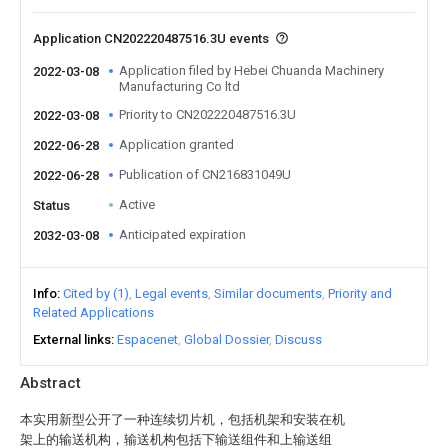
Application CN202220487516.3U events
Application filed by Hebei Chuanda Machinery
2022-03-08
Manufacturing Co ltd
Priority to CN202220487516.3U
2022-03-08
Application granted
2022-06-28
Publication of CN216831049U
2022-06-28
Active
Status
Anticipated expiration
2032-03-08
Info
Cited by (1)
Legal events
Similar documents
Priority and
Related Applications
External links
Espacenet
Global Dossier
Discuss
Abstract
本实用新型公开了一种连续切片机，包括机架和安装在机
架上的输送机构，输送机构包括下输送组件和上输送组