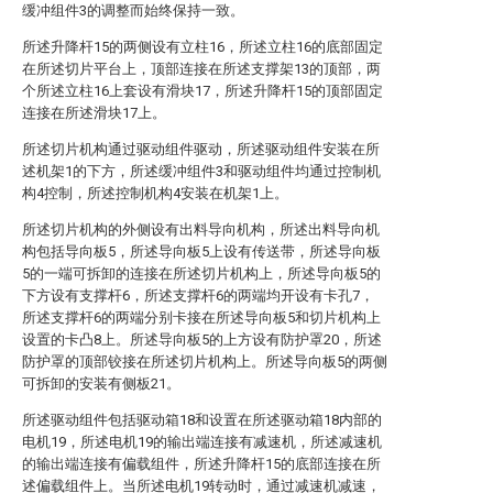
缓冲组件3的调整而始终保持一致。
所述升降杆15的两侧设有立柱16，所述立柱16的底部固定
在所述切片平台上，顶部连接在所述支撑架13的顶部，两
个所述立柱16上套设有滑块17，所述升降杆15的顶部固定
连接在所述滑块17上。
所述切片机构通过驱动组件驱动，所述驱动组件安装在所
述机架1的下方，所述缓冲组件3和驱动组件均通过控制机
构4控制，所述控制机构4安装在机架1上。
所述切片机构的外侧设有出料导向机构，所述出料导向机
构包括导向板5，所述导向板5上设有传送带，所述导向板
5的一端可拆卸的连接在所述切片机构上，所述导向板5的
下方设有支撑杆6，所述支撑杆6的两端均开设有卡孔7，
所述支撑杆6的两端分别卡接在所述导向板5和切片机构上
设置的卡凸8上。所述导向板5的上方设有防护罩20，所述
防护罩的顶部铰接在所述切片机构上。所述导向板5的两侧
可拆卸的安装有侧板21。
所述驱动组件包括驱动箱18和设置在所述驱动箱18内部的
电机19，所述电机19的输出端连接有减速机，所述减速机
的输出端连接有偏载组件，所述升降杆15的底部连接在所
述偏载组件上。当所述电机19转动时，通过减速机减速，