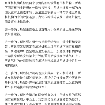
角压料机构底部的两个顶角内部均设置有压料带轮，所述
下固定板与主连板的一端铰接连接，所述主连板一端的内
侧设置有上输送带轮，所述主连板的另一端与所述三角压
料机构的中间铰接连接，所述压料带轮以及上输送带轮之
间设置有上输送带。
进一步的，所述主连板上设置有用于张紧所述上输送带的
皮带张紧器。
进一步的，所述缓冲组件包括若干组气缸、缓冲杆和安装
架，所述安装架固定在所述机架上且与所述下固定板相连
接，所述缓冲杆固定在所述安装架上，所述缓冲杆的伸缩
一端贯穿所述安装架上开设的通孔后铰接在所述气缸上，
所述气缸的伸缩端铰接在所述主连板靠近所述缓冲组件一
端的顶部。
进一步的，所述切片机构包括支撑架、切刀和升降杆，所
述支撑架连接在所述机架上，所述切刀连接在两个所述升
降杆之间，所述升降杆的底部贯穿所述支撑架上设置的切
片平台后连接在所述驱动组件上。
进一步的，所述升降杆的两侧设有立柱，所述立柱的底部
固定在所述切片平台上，顶部连接在所述支撑架的顶部，
两个所述立柱上套设有滑块，所述升降杆的顶部固定连接