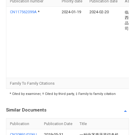
Publication number
Priority date
Publication date
Assi
CN117562099A
*
2024-01-19
2024-02-20
临夏
西倍
品有
司
Family To Family Citations
* Cited by examiner, † Cited by third party, ‡ Family to family citation
Similar Documents
Publication
Publication Date
Title
CN208914206U
2019-05-31
一种块茎类蔬菜切条机