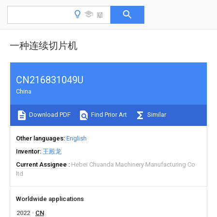
一种连续切片机
CN216831049U
China
Download PDF
Find Prior Art
Similar
Other languages
English
Inventor
王殿龙
Current Assignee
Hebei Chuanda Machinery Manufacturing Co
ltd
Worldwide applications
2022
CN