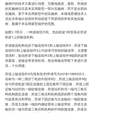
施例中的技术方案进行清楚、完整地描述，显然，所描述
的实施例仅仅是本实用新型一部分实施例，而不是全部的
实施例。基于本实用新型中的实施例，本领域普通技术人
员在没有做出创造性劳动前提下所获得的所有其他实施
例，都属于本实用新型保护的范围。
如图1-7所示，一种连续切片机，包括机架1和安装在所述
机架1上的输送机构。
所述输送机构包括下输送组件2和上输送组件9，所述下输
送组件2和上输送组件9上均设有可拆卸的输送带，当需要
清洗时，扳动所述下输送组件2和上输送组件9端部的皮带
张紧器，使输送带变得松弛，然后将输送带取下来进行清
洗，十分便捷。
所述上输送组件9为现有技术(申请号为201811085555.5，
名称为一种二维切丁机的中国专利)，所述上输送组件9包
括与所述机架1固定连接的上固定板和下固定板，所述上固
定板与拉杆的一端铰接连接，所述拉杆的另一端与三角压
料机构固定连接，所述三角压料机构底部的两个顶角内部
均设置有压料带轮，所述下固定板与主连板的一端铰接连
接，所述主连板一端的内侧设置有上输送带轮，所述主连
板的另一端与所述三角压料机构的中间铰接连接，所述压