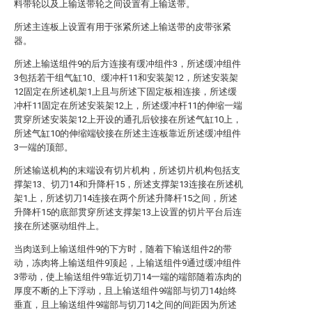
料带轮以及上输送带轮之间设置有上输送带。
所述主连板上设置有用于张紧所述上输送带的皮带张紧
器。
所述上输送组件9的后方连接有缓冲组件3，所述缓冲组件
3包括若干组气缸10、缓冲杆11和安装架12，所述安装架
12固定在所述机架1上且与所述下固定板相连接，所述缓
冲杆11固定在所述安装架12上，所述缓冲杆11的伸缩一端
贯穿所述安装架12上开设的通孔后铰接在所述气缸10上，
所述气缸10的伸缩端铰接在所述主连板靠近所述缓冲组件
3一端的顶部。
所述输送机构的末端设有切片机构，所述切片机构包括支
撑架13、切刀14和升降杆15，所述支撑架13连接在所述机
架1上，所述切刀14连接在两个所述升降杆15之间，所述
升降杆15的底部贯穿所述支撑架13上设置的切片平台后连
接在所述驱动组件上。
当肉送到上输送组件9的下方时，随着下输送组件2的带
动，冻肉将上输送组件9顶起，上输送组件9通过缓冲组件
3带动，使上输送组件9靠近切刀14一端的端部随着冻肉的
厚度不断的上下浮动，且上输送组件9端部与切刀14始终
垂直，且上输送组件9端部与切刀14之间的间距因为所述