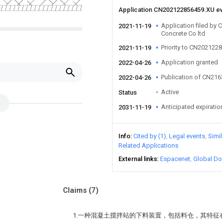
Application CN202122856459.XU e
Application filed by 
2021-11-19
Concrete Co ltd
Priority to CN202122
2021-11-19
Application granted
2022-04-26
Publication of CN21
2022-04-26
Active
Status
Anticipated expiratio
2031-11-19
Info
Cited by (1)
Legal events
Simi
Related Applications
External links
Espacenet
Global Do
Claims
(7)
1.一种混凝土搅拌站的下料装置，包括料仓，其特