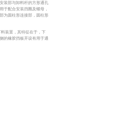
安装部与卸料杆的方形通孔
用于配合安装挡圈及螺母，
部为圆柱形连接部，圆柱形
下料装置，其特征在于，下
侧的橡胶挡板开设有用于通