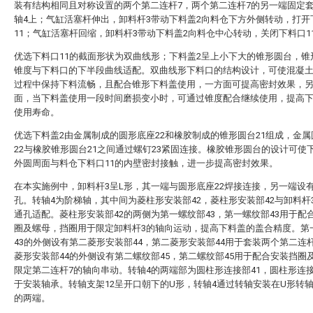
装有结构相同且对称设置的两个第二连杆7，两个第二连杆7的另一端固定
轴4上；气缸活塞杆伸出，卸料杆3带动下料盖2向料仓下方外侧转动，打开
11；气缸活塞杆回缩，卸料杆3带动下料盖2向料仓中心转动，关闭下料口1
优选下料口11的截面形状为双曲线形；下料盖2呈上小下大的锥形圆台，锥
锥度与下料口的下半段曲线适配。双曲线形下料口的结构设计，可使混凝
过程中保持下料流畅，且配合锥形下料盖使用，一方面可提高密封效果，
面，当下料盖使用一段时间磨损变小时，可通过锥度配合继续使用，提高
使用寿命。
优选下料盖2由金属制成的圆形底座22和橡胶制成的锥形圆台21组成，金
22与橡胶锥形圆台21之间通过螺钉23紧固连接。橡胶锥形圆台的设计可使
外圆周面与料仓下料口11的内壁密封接触，进一步提高密封效果。
在本实施例中，卸料杆3呈L形，其一端与圆形底座22焊接连接，另一端设
孔。转轴4为阶梯轴，其中间为菱柱形安装部42，菱柱形安装部42与卸料杆
通孔适配。菱柱形安装部42的两侧为第一螺纹部43，第一螺纹部43用于配
圈及螺母，挡圈用于限定卸料杆3的轴向运动，提高下料盖的盖合精度。第
43的外侧设有第二菱形安装部44，第二菱形安装部44用于套装两个第二连
菱形安装部44的外侧设有第二螺纹部45，第二螺纹部45用于配合安装挡圈
限定第二连杆7的轴向串动。转轴4的两端部为圆柱形连接部41，圆柱形连接
于安装轴承。转轴支架12呈开口朝下的U形，转轴4通过转轴安装在U形转轴
的两端。