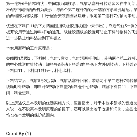
第一连杆6呈阶梯轴状，中间部为圆柱形，气缸活塞杆可转动套装在中间部
杆6的中间部的两侧为菱形，与两个第二连杆7的另一端的方形通孔适配，第
的两端部为螺纹部，用于配合安装挡圈及螺母，限定第二连杆7的轴向串动
优选在下料口11的下方四面围挡软橡胶挡板(图中未示出)，靠近气缸5一侧
板开设用于通过卸料杆3的通孔。软橡胶挡板的设置可防止下料时物料的飞
进一步防止物料沾染到下料盖2。
本实用新型的工作原理是：
参阅图1及图2，下料时，气缸5启动，气缸活塞杆伸出，带动两个第二连杆
的中心线逆时针转动，卸料杆3带动下料盖3向料仓下方外侧转动，下料盖3
下料口11，下料口11打开，料仓出料。
下料结束后，气缸5再次启动，气缸活塞杆回缩，带动两个第二连杆7绕转轴
线顺时针转动，卸料杆3带动下料盖2向料仓中心转动，堵塞下料口11，下料
闭，料仓进料。
以上所述仅是本发明的优选实施方式，应当指出，对于本技术领域的普通
来说，在不脱离本发明原理的前提下，还可以做出若干改进和润饰，这些
饰也在本发明的保护范围内。
Cited By (1)