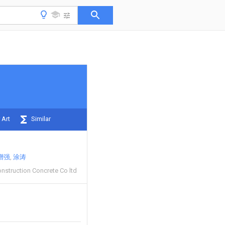
 Art
Similar
增强
涂涛
nstruction Concrete Co ltd