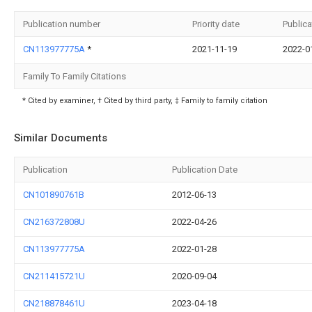
Publication number
Priority date
Publica
CN113977775A
*
2021-11-19
2022-0
Family To Family Citations
* Cited by examiner, † Cited by third party, ‡ Family to family citation
Similar Documents
Publication
Publication Date
CN101890761B
2012-06-13
CN216372808U
2022-04-26
CN113977775A
2022-01-28
CN211415721U
2020-09-04
CN218878461U
2023-04-18