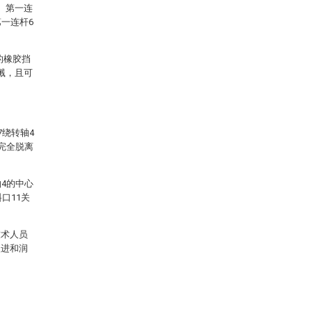
。第一连
一连杆6
。
的橡胶挡
溅，且可
7绕转轴4
完全脱离
4的中心
口11关
技术人员
改进和润