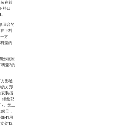
套装在转
下料口
1。
形圆台的
土在下料
另一方
下料盖的
属圆形底座
下料盖2的
有方形通
3的方形
合安装挡
一螺纹部
杆7。第二
及螺母，
部41用
支架12