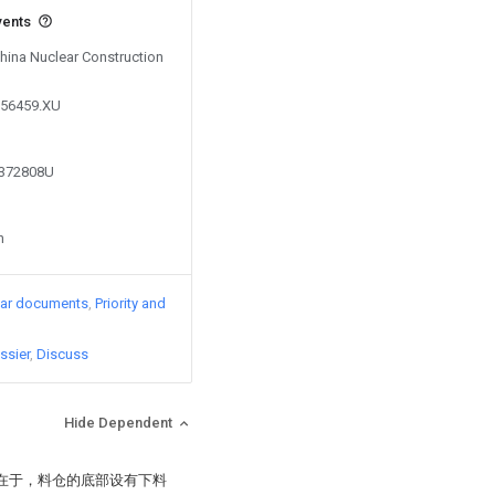
vents
China Nuclear Construction
856459.XU
6372808U
n
lar documents
Priority and
ssier
Discuss
Hide Dependent
征在于，料仓的底部设有下料