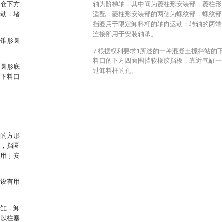
料仓下方
轴为阶梯轴，其中间为菱柱形安装部，菱柱形
转动，堵
适配；菱柱形安装部的两侧为螺纹部，螺纹部
挡圈用于限定卸料杆的轴向运动；转轴的两端
连接部用于安装轴承。
，锥形圆
7.根据权利要求1所述的一种混凝土搅拌站的
料口的下方四面围挡软橡胶挡板，靠近气缸一
属圆形底
过卸料杆的孔。
仓下料口
杆的方形
母，挡圈
部用于安
开设有用
气缸，卸
盖以柱塞