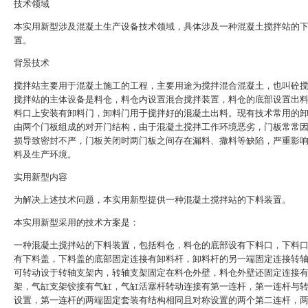
技术领域
本实用新型涉及混凝土生产设备技术领域，具体涉及一种混凝土搅拌站的
置。
背景技术
搅拌站主要用于混凝土施工的工程，主要用途为搅拌混合混凝土，也叫砼
搅拌站的主体设备是料仓，料仓内设置混合搅拌装置，料仓的底部设置出
料口上安装有卸料门，卸料门用于搅拌好的混凝土出料。现有技术常用的
由两个门板组成的对开门结构，由于混凝土搅拌工作环境恶劣，门板常常
损导致密封不严，门板关闭时两门板之间存在漏料、撒料等缺陷，严重影
料及生产环境。
实用新型内容
为解决上述技术问题，本实用新型提供一种混凝土搅拌站的下料装置。
本实用新型采用的技术方案是：
一种混凝土搅拌站的下料装置，包括料仓，料仓的底部设有下料口，下料
有下料盖，下料盖的底部固定连接有卸料杆，卸料杆的另一端固定连接转
可转动设于转轴支架内，转轴支架固定在料仓外壁，料仓外壁还固定连接
架，气缸支架铰接有气缸，气缸活塞杆转动连接有第一连杆，第一连杆与
设置，第一连杆的两端固定套装有结构相同且对称设置的两个第二连杆，