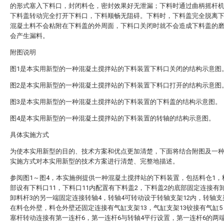
的形式塞入下料口，封闭料仓，密封效果好无泄漏；下料时通过曲柄摇杆
下料盖转动完全打开下料口，下料顺畅无阻碍。下料时，下料盖完全脱离
混凝土料不会粘附在下料盖的外周面，下料口关闭时就不会造成下料盖的
会产生漏料。
附图说明
图1是本实用新型的一种混凝土搅拌站的下料装置下料口关闭的结构示意图
图2是本实用新型的一种混凝土搅拌站的下料装置下料口打开的结构示意图
图3是本实用新型的一种混凝土搅拌站的下料装置的下料盖的结构示意图。
图4是本实用新型的一种混凝土搅拌站的下料装置的转轴的结构示意图。
具体实施方式
为使本实用新型的目的、技术方案和优点更加清楚，下面将结合附图及一
实施方式对本实用新型的技术方案进行清楚、完整地描述。
参阅图1～图4，本实施例提供一种混凝土搅拌站的下料装置，包括料仓1，
部设有下料口11，下料口11内配置有下料盖2，下料盖2的底部固定连接有
卸料杆3的另一端固定连接转轴4，转轴4可转动设于转轴支架12内，转轴支
在料仓外壁，料仓外壁还固定连接有气缸支架13，气缸支架13铰接有气缸
塞杆转动连接有第一连杆6，第一连杆6与转轴4平行设置，第一连杆6的两