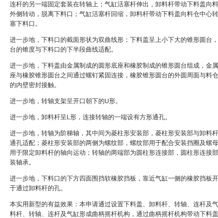
连杆的另一端固定套装在转轴上；气缸活塞杆伸出，卸料杆带动下料盖向
外侧转动，脱离下料口；气缸活塞杆回缩，卸料杆带动下料盖向料仓中心
塞下料口。
进一步地，下料口的截面形状为双曲线形；下料盖呈上小下大的锥形圆台
台的锥度与下料口的下半段曲线适配。
进一步地，下料盖由金属制成的圆形底座和橡胶制成的锥形圆台组成，金
座与橡胶锥形圆台之间通过螺钉紧固连接，橡胶锥形圆台的外圆周面与料
的内壁密封接触。
进一步地，转轴支架呈开口朝下的U形。
进一步地，卸料杆呈L形，连接转轴的一端设有方形通孔。
进一步地，转轴为阶梯轴，其中间为菱柱形安装部，菱柱形安装部与卸料
通孔适配；菱柱形安装部的两侧为螺纹部，螺纹部用于配合安装挡圈及螺
用于限定卸料杆的轴向运动；转轴的两端部为圆柱形连接部，圆柱形连接
装轴承。
进一步地，下料口的下方四面围挡软橡胶挡板，靠近气缸一侧的橡胶挡板
于通过卸料杆的孔。
本实用新型的有益效果：本申请通过设置下料盖、卸料杆、转轴、连杆及
料杆、转轴、连杆及气缸形成曲柄摇杆机构，通过曲柄摇杆机构带动下料