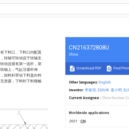
CN216372808U
设有下料口，下料口内配置
China
轴，转轴可转动设于转轴支
杆转动连接有第一连杆，第
Download PDF
Find Prior
在转轴上；气缸活塞杆伸
缩，卸料杆带动下料盖向料
好无泄露，下料时下料顺畅
Other languages
English
Inventor
李春强
刘向坤
童小明
杜
Current Assignee
China Nuclear Co
Worldwide applications
2021
CN