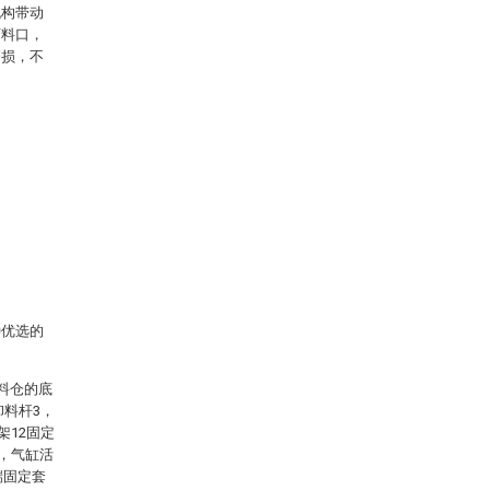
机构带动
下料口，
磨损，不
。
。
种优选的
料仓的底
卸料杆3，
架12固定
5，气缸活
端固定套