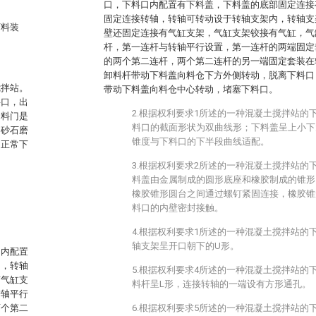
口，下料口内配置有下料盖，下料盖的底部固定连接
固定连接转轴，转轴可转动设于转轴支架内，转轴支
下料装
壁还固定连接有气缸支架，气缸支架铰接有气缸，气
杆，第一连杆与转轴平行设置，第一连杆的两端固定
的两个第二连杆，两个第二连杆的另一端固定套装在
卸料杆带动下料盖向料仓下方外侧转动，脱离下料口
搅拌站。
带动下料盖向料仓中心转动，堵塞下料口。
料口，出
2.根据权利要求1所述的一种混凝土搅拌站的
卸料门是
料口的截面形状为双曲线形；下料盖呈上小下
因砂石磨
锥度与下料口的下半段曲线适配。
响正常下
3.根据权利要求2所述的一种混凝土搅拌站的
料盖由金属制成的圆形底座和橡胶制成的锥形
橡胶锥形圆台之间通过螺钉紧固连接，橡胶锥
料口的内壁密封接触。
4.根据权利要求1所述的一种混凝土搅拌站的
轴支架呈开口朝下的U形。
口内配置
轴，转轴
5.根据权利要求4所述的一种混凝土搅拌站的
有气缸支
料杆呈L形，连接转轴的一端设有方形通孔。
转轴平行
两个第二
6.根据权利要求5所述的一种混凝土搅拌站的