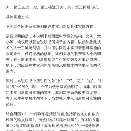
31、第三支架，32、第二接近开关，33、第三伺服电机。
具体实施方式
下面结合附图及实施例描述本实用新型具体实施方式：
需要说明的是，本说明书所附图中示意的结构、比例、大
小等，均仅用以配合说明书所揭示的内容，以供熟悉此技
术的人士了解与阅读，并非用以限定本实用新型可实施的
限定条件，任何结构的修饰、比例关系的改变或大小的调
整，在不影响本实用新型所能产生的功效及所能达成的目
的下，均应落在本实用新型所揭示的技术内容能涵盖的范
围内。
同时，本说明书中所引用的如“上”、“下”、“左”、“右”、“中
间”及“一”等的用语，亦仅为便于叙述的明了，而非用以限
定本实用新型可实施的范围，其相对关系的改变或调整，
在无实质变更技术内容下，当亦视为本实用新型可实施的
范畴。
结合附图1-2，一种刹车盘清洗装置,包括沿输送方向依次
设置的输入辊道1、清洗机构2和输出辊道3，所述输入辊
道1和所述输出辊道3上靠近所述清洗机构2的一端分别设