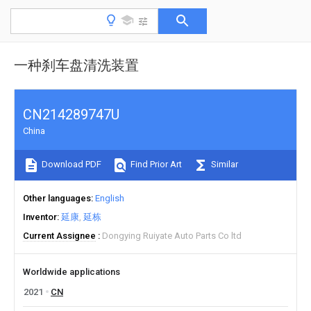
一种刹车盘清洗装置
CN214289747U
China
Download PDF
Find Prior Art
Similar
Other languages
English
Inventor
延康
延栋
Current Assignee
Dongying Ruiyate Auto Parts Co ltd
Worldwide applications
2021
CN