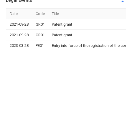
Legal Events
Date
Code
Title
2021-09-28
GR01
Patent grant
2021-09-28
GR01
Patent grant
2023-03-28
PE01
Entry into force of the registration of the contr