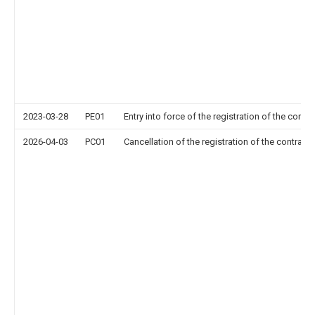
2023-03-28
PE01
Entry into force of the registration of the contr
2026-04-03
PC01
Cancellation of the registration of the contract 