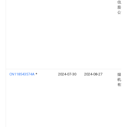
信息
股份
公司
CN118543574A
*
2024-07-30
2024-08-27
烟台
机械
有限