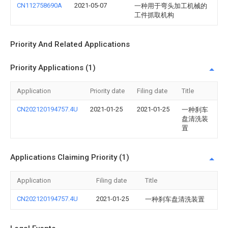
CN112758690A
2021-05-07
一种用于弯头加工机械的
工件抓取机构
Priority And Related Applications
Priority Applications (1)
Application
Priority date
Filing date
Title
CN202120194757.4U
2021-01-25
2021-01-25
一种刹车
盘清洗装
置
Applications Claiming Priority (1)
Application
Filing date
Title
CN202120194757.4U
2021-01-25
一种刹车盘清洗装置