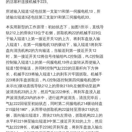
的活塞杆连接机械手223。
所述输入辊道1还包括第一支架11和第一伺服电机13，所
述输出辊道3还包括第三支架31和第三伺服电机33。
本实用新型的工作原理：初始状态下，如图1所示，直线导
轨212上的滑块213位于右侧，抓取机构22的机械手223位
于输入辊道1上第一接近开关12的上方。将刹车盘放入输
入辊道1，在第一伺服电机13的驱动下，输入辊道1将刹车
盘向清洗机构2的方向输送，当输送到第一接近开关12
时，第一接近开关12将信号传输给PLC控制器，PLC控制器
控制输入辊道1上的第一伺服电机13停止旋转从而使输入
辊道1暂停输送，并同时控制气缸222的活塞杆向下方伸
长，机械手223将输入辊道1上的刹车片牢固抓取。机械手
223将刹车盘抓取后，PLC控制器控制第四伺服电机(图中
未示出)驱动直线导轨212上的滑块213向左侧滑动至超声
波清洗机23的上方，然后气缸222伸长，将刹车盘浸入超
声波清洗机23内的水中，进行超声波清洗，清洗完毕后，
气缸222回缩至初始状态，同时第二伺服电机214驱动转盘
215旋转180°，从而带动抓取机构22旋转至滑块213的左
侧，面向输出辊道3，滑块213向左滑动，抓取机构22上的
水平杆221伸至输出辊道3中第二接近开关32的上方，然后
气缸222伸长，机械手223松开刹车盘，将刹车盘放入输出