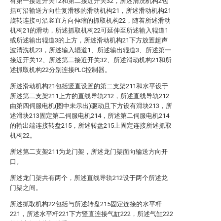
有第一接近开关12和第二接近开关32，所述清洗机构2包
括可沿输送方向往复滑移的滑动机构21，所述滑动机构21
旋转连接可沿竖直方向伸缩的抓取机构22，随着所述滑动
机构21的滑动，所述抓取机构22可延伸至所述输入辊道1
或所述输出辊道3的上方，所述滑动机构21下方放置超声
波清洗机23，所述输入辊道1、所述输出辊道3、所述第一
接近开关12、所述第二接近开关32、所述滑动机构21和所
述抓取机构22分别连接PLC控制器。
所述滑动机构21包括竖直设置的第二支架211和水平设于
所述第二支架211上方的直线导轨212，所述直线导轨212
由第四伺服电机(图中未示出)驱动且下方设有滑块213，所
述滑块213固定第二伺服电机214，所述第二伺服电机214
的输出端连接转盘215，所述转盘215上固定连接所述抓取
机构22。
所述第二支架211为龙门架，所述龙门架面向输送方向开
口。
所述龙门架共有两个，所述直线导轨212设于两个所述龙
门架之间。
所述抓取机构22包括与所述转盘215固定连接的水平杆
221，所述水平杆221下方竖直连接气缸222，所述气缸222