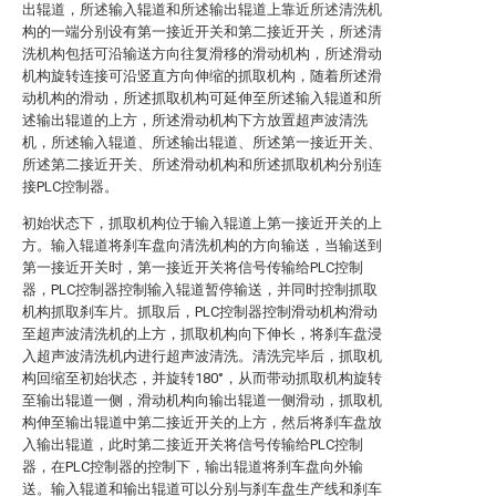
出辊道，所述输入辊道和所述输出辊道上靠近所述清洗机
构的一端分别设有第一接近开关和第二接近开关，所述清
洗机构包括可沿输送方向往复滑移的滑动机构，所述滑动
机构旋转连接可沿竖直方向伸缩的抓取机构，随着所述滑
动机构的滑动，所述抓取机构可延伸至所述输入辊道和所
述输出辊道的上方，所述滑动机构下方放置超声波清洗
机，所述输入辊道、所述输出辊道、所述第一接近开关、
所述第二接近开关、所述滑动机构和所述抓取机构分别连
接PLC控制器。
初始状态下，抓取机构位于输入辊道上第一接近开关的上
方。输入辊道将刹车盘向清洗机构的方向输送，当输送到
第一接近开关时，第一接近开关将信号传输给PLC控制
器，PLC控制器控制输入辊道暂停输送，并同时控制抓取
机构抓取刹车片。抓取后，PLC控制器控制滑动机构滑动
至超声波清洗机的上方，抓取机构向下伸长，将刹车盘浸
入超声波清洗机内进行超声波清洗。清洗完毕后，抓取机
构回缩至初始状态，并旋转180°，从而带动抓取机构旋转
至输出辊道一侧，滑动机构向输出辊道一侧滑动，抓取机
构伸至输出辊道中第二接近开关的上方，然后将刹车盘放
入输出辊道，此时第二接近开关将信号传输给PLC控制
器，在PLC控制器的控制下，输出辊道将刹车盘向外输
送。输入辊道和输出辊道可以分别与刹车盘生产线和刹车