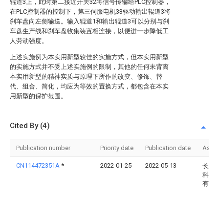
辊道3上，此时第二接近开关32将信号传输给PLC控制器，
在PLC控制器的控制下，第三伺服电机33驱动输出辊道3将
刹车盘向左侧输送。输入辊道1和输出辊道3可以分别与刹
车盘生产线和刹车盘收集装置相连接，以便进一步降低工
人劳动强度。
上述实施例为本实用新型较佳的实施方式，但本实用新型
的实施方式并不受上述实施例的限制，其他的任何未背离
本实用新型的精神实质与原理下所作的改变、修饰、替
代、组合、简化，均应为等效的置换方式，都包含在本实
用新型的保护范围。
Cited By (4)
Publication number
Priority date
Publication date
Assi
CN114472351A
*
2022-01-25
2022-05-13
长沙
科技
有限