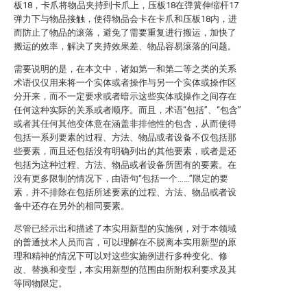
板18，卡爪将物品夹持到卡爪上，压板18在弹簧伸缩杆17
弹力下与物品接触，使得物品会卡在卡爪和压板18内，进
而防止了物品的滚落，避免了需要重复进行搬运，加快了
搬运的效率，解决了夹持效果差、物品容易滚落的问题。
需要说明的是，在本文中，诸如第一和第二等之类的关系
术语仅仅用来将一个实体或者操作与另一个实体或操作区
分开来，而不一定要求或者暗示这些实体或操作之间存在
任何这种实际的关系或者顺序。而且，术语“包括”、“包含”
或者其任何其他变体意在涵盖非排他性的包含，从而使得
包括一系列要素的过程、方法、物品或者设备不仅包括那
些要素，而且还包括没有明确列出的其他要素，或者是还
包括为这种过程、方法、物品或者设备所固有的要素。在
没有更多限制的情况下，由语句“包括一个……”限定的要
素，并不排除在包括所述要素的过程、方法、物品或者设
备中还存在另外的相同要素。
尽管已经示出和描述了本实用新型的实施例，对于本领域
的普通技术人员而言，可以理解在不脱离本实用新型的原
理和精神的情况下可以对这些实施例进行多种变化、修
改、替换和变型，本实用新型的范围由所附权利要求及其
等同物限定。