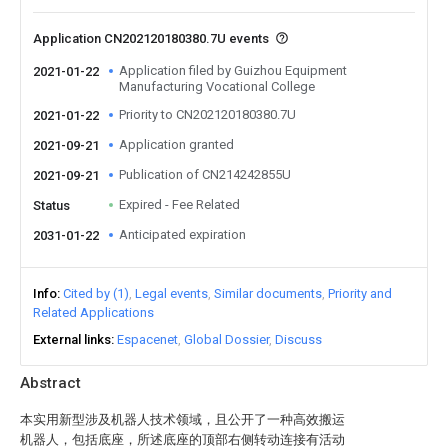
Application CN202120180380.7U events
Application filed by Guizhou Equipment
2021-01-22
Manufacturing Vocational College
Priority to CN202120180380.7U
2021-01-22
Application granted
2021-09-21
Publication of CN214242855U
2021-09-21
Expired - Fee Related
Status
Anticipated expiration
2031-01-22
Info
Cited by (1)
Legal events
Similar documents
Priority and
Related Applications
External links
Espacenet
Global Dossier
Discuss
Abstract
本实用新型涉及机器人技术领域，且公开了一种高效搬运
机器人，包括底座，所述底座的顶部右侧转动连接有活动