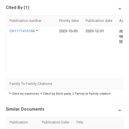
Cited By (1)
Publication number
Priority date
Publication date
Assi
CN117141618A
*
2023-10-30
2023-12-01
南通
钢结
限公
Family To Family Citations
* Cited by examiner, † Cited by third party, ‡ Family to family citation
Similar Documents
Publication
Publication Date
Title