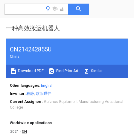
一种高效搬运机器人
CN214242855U
China
Download PDF
Find Prior Art
Similar
Other languages
English
Inventor
程静
欧阳世佳
Current Assignee
Guizhou Equipment Manufacturing Vocational
College
Worldwide applications
2021
CN