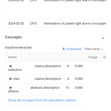
2024-02-02
CF01
Termination of patent right due to non-payment
2024-02-02
CF01
Termination of patent right due to non-payment
Concepts
machine-extracted
Download
Filter table
Name
Image
Sect
claims,description
6
0.000
reduction
claw
claims,description
4
0.000
abstract,description
13
0.000
effects
Show all concepts from the description section