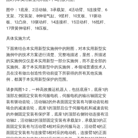
图中：1底座、2活动轴、3承载架、4活动臂、5连接臂、6
支架、7安装架、8伸缩气缸、9竖杆、10支板、11驱动
板、12凸块、13驱动杆、14连接杆、15活动杆、16抵杆、
17弹簧伸缩杆、18压板。
具体实施方式
下面将结合本实用新型实施例中的附图，对本实用新型实
施例中的技术方案进行清楚、完整地描述，显然，所描述
的实施例仅仅是本实用新型一部分实施例，而不是全部的
实施例。基于本实用新型中的实施例，本领域普通技术人
员在没有做出创造性劳动前提下所获得的所有其他实施
例，都属于本实用新型保护的范围。
请参阅图1-2，一种高效搬运机器人，包括底座1，底座1的
顶部左侧固定安装有伺服电机，伺服电机的输出轴固定安
装有驱动齿轮，活动轴2的外表面固定安装有与驱动齿轮相
啮合的减速齿轮，底座1的顶部且位于伺服电机和减速齿轮
的外侧固定安装有保护罩，底座1的顶部右侧转动连接有活
动轴2，活动轴2的顶部固定安装有承载架3，承载架3的正
面固定安装有与活动臂4相对应的伺服马达，活动臂4的正
面固定安装有与连接臂5相对应的电动机，连接臂5的正面