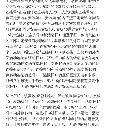
固定安装有与支架6相对应的驱动电机，承载架3的顶部转
动连接有活动臂4，活动臂4的顶部转动连接有连接臂5，
连接臂5的右侧转动连接有支架6，支架6远离连接臂5的一
侧固定安装有安装架7，安装架7的内底壁固定安装有伸缩
气缸8，安装架7的底部左右两侧均固定安装有竖杆9，竖
杆9的底部固定安装有支板10，支板10通过支座与活动杆
15转动连接，连接杆14和活动杆15相互平行，伸缩气缸8
的底部固定安装有驱动板11，驱动板11的外表面固定安装
有凸块12，凸块12、连接杆14和活动杆15的数量均为四
个，支板10通过顶座与连接杆14转动连接，凸块12的外表
面转动连接有驱动杆13，驱动杆13的内侧转动连接有与支
板10转动连接的连接杆14，支板10的底部左右两侧均转动
连接有活动杆15，连接杆14和活动杆15均远离支板10的一
侧转动连接的抵杆16，述抵杆16的底部固定安装有卡爪，
且卡爪的形状为牛角形，支板10的底部固定安装有弹簧伸
缩杆17，弹簧伸缩杆17的底部固定安装有压板18。
综上所述，该高效搬运机器人，通过设置伸缩气缸8、支板
10、驱动板11、凸块12、驱动杆13、连接杆14、活动杆15
和抵杆16，调节伸缩气缸8的收缩，驱动板11上移，驱动
杆13向外侧转动，连接杆14进行转动，抵杆16活动，活动
杆15进行转动，从而让四个方向的卡爪同时对物品进行夹
持，让夹持效果更佳，通过设置卡爪、弹簧伸缩杆17和压