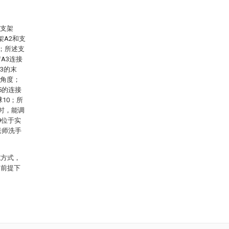
、支架
架A2和支
方；所述支
A3连接
3的末
意角度；
5的连接
10；所
时，能调
9位于实
老师洗手
施方式，
的前提下