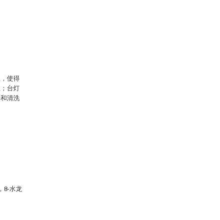
上，使得
性；台灯
手和清洗
，8-水龙