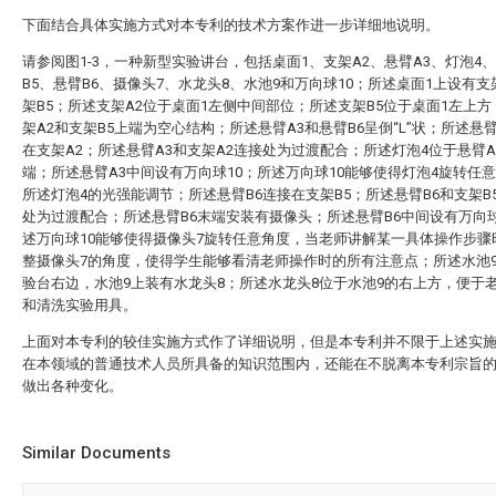
下面结合具体实施方式对本专利的技术方案作进一步详细地说明。
请参阅图1-3，一种新型实验讲台，包括桌面1、支架A2、悬臂A3、灯泡4
B5、悬臂B6、摄像头7、水龙头8、水池9和万向球10；所述桌面1上设有支
架B5；所述支架A2位于桌面1左侧中间部位；所述支架B5位于桌面1左上
架A2和支架B5上端为空心结构；所述悬臂A3和悬臂B6呈倒“L”状；所述悬臂
在支架A2；所述悬臂A3和支架A2连接处为过渡配合；所述灯泡4位于悬臂A
端；所述悬臂A3中间设有万向球10；所述万向球10能够使得灯泡4旋转任
所述灯泡4的光强能调节；所述悬臂B6连接在支架B5；所述悬臂B6和支架B
处为过渡配合；所述悬臂B6末端安装有摄像头；所述悬臂B6中间设有万向球
述万向球10能够使得摄像头7旋转任意角度，当老师讲解某一具体操作步骤
整摄像头7的角度，使得学生能够看清老师操作时的所有注意点；所述水池
验台右边，水池9上装有水龙头8；所述水龙头8位于水池9的右上方，便于
和清洗实验用具。
上面对本专利的较佳实施方式作了详细说明，但是本专利并不限于上述实
在本领域的普通技术人员所具备的知识范围内，还能在不脱离本专利宗旨
做出各种变化。
Similar Documents