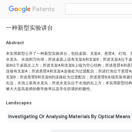
Patents
一种新型实验讲台
Abstract
本实用新型公开了一种新型实验讲台，包括桌面、支架A、悬臂A、灯泡、
水龙头、水池和万向球；所述桌面上设有支架A和支架B；所述支架A位于
架B位于桌面左上方；所述支架A和支架B上端为空心结构；所述悬臂A和悬臂
连接有支架A；所述悬臂A和支架A连接处为过渡配合；所述灯泡位于悬臂A
支架B；所述悬臂B和支架B的连接处为过渡配合；所述悬臂B末端安装有摄
右边，水池上装有水龙头；所述水龙头位于水池的右上方；本实用新型结
够大大提高老师的教学效率以及学生听课的积极性。
Landscapes
Investigating Or Analysing Materials By Optical Means