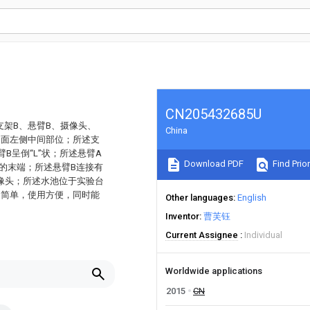
CN205432685U
支架B、悬臂B、摄像头、
China
桌面左侧中间部位；所述支
B呈倒“L”状；所述悬臂A
Download PDF
Find Prior
的末端；所述悬臂B连接有
像头；所述水池位于实验台
构简单，使用方便，同时能
Other languages
English
Inventor
曹芙钰
Current Assignee
Individual
Worldwide applications
2015
CN