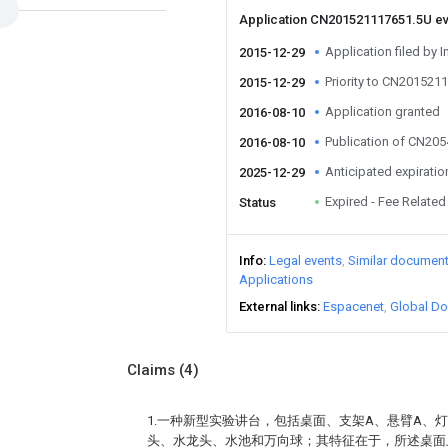
Application CN201521117651.5U e
Application filed by I
2015-12-29
Priority to CN201521
2015-12-29
Application granted
2016-08-10
Publication of CN20
2016-08-10
Anticipated expiratio
2025-12-29
Expired - Fee Related
Status
Info
Legal events
Similar documen
Applications
External links
Espacenet
Global Do
Claims
(4)
1.一种新型实验讲台，包括桌面、支架A、悬臂A、
头、水龙头、水池和万向球；其特征在于，所述桌面