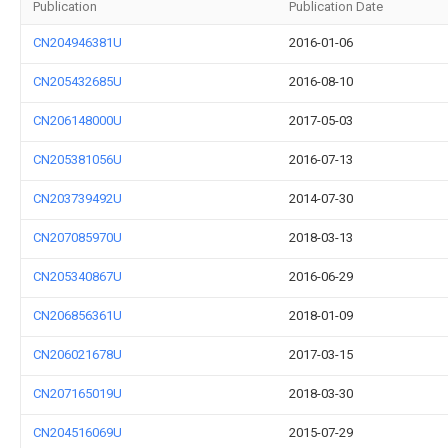
Publication
Publication Date
CN204946381U
2016-01-06
CN205432685U
2016-08-10
CN206148000U
2017-05-03
CN205381056U
2016-07-13
CN203739492U
2014-07-30
CN207085970U
2018-03-13
CN205340867U
2016-06-29
CN206856361U
2018-01-09
CN206021678U
2017-03-15
CN207165019U
2018-03-30
CN204516069U
2015-07-29