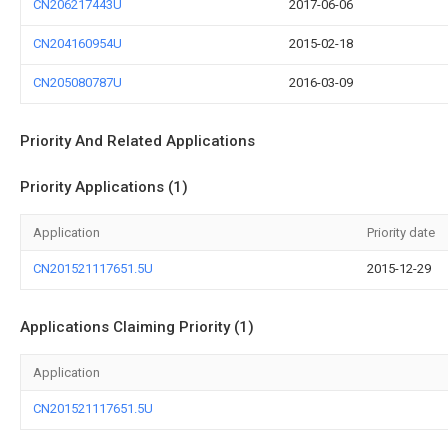
CN206217443U
2017-06-06
CN204160954U
2015-02-18
CN205080787U
2016-03-09
Priority And Related Applications
Priority Applications (1)
Application
Priority date
CN201521117651.5U
2015-12-29
Applications Claiming Priority (1)
Application
CN201521117651.5U