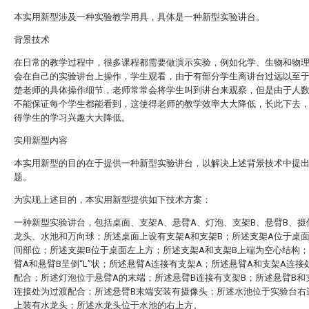
本实用新型涉及一种实验教学用具，具体是一种新型实验讲台。
背景技术
在日常的教学过程中，很多课程都需要做演示实验，例如化学、生物和物
会在自己的实验讲台上操作，学生观看，由于有部分学生离讲台过远以至
楚老师的具体操作细节，老师常常会将学生叫到讲台来观察，但是由于人
不能保证每个学生都能看到，这使得老师的教学效率大大降低，长此下去
得学生的学习兴趣大大降低。
实用新型内容
本实用新型的目的在于提供一种新型实验讲台，以解决上述背景技术中提
题。
为实现上述目的，本实用新型提供如下技术方案：
一种新型实验讲台，包括桌面、支架A、悬臂A、灯泡、支架B、悬臂B、摄
龙头、水池和万向球；所述桌面上设有支架A和支架B；所述支架A位于桌
间部位；所述支架B位于桌面左上方；所述支架A和支架B上端为空心结构
臂A和悬臂B呈倒“L”状；所述悬臂A连接有支架A；所述悬臂A和支架A连接
配合；所述灯泡位于悬臂A的末端；所述悬臂B连接有支架B；所述悬臂B和
连接处为过渡配合；所述悬臂B末端安装有摄像头；所述水池位于实验台右
上装有水龙头；所述水龙头位于水池的右上方。