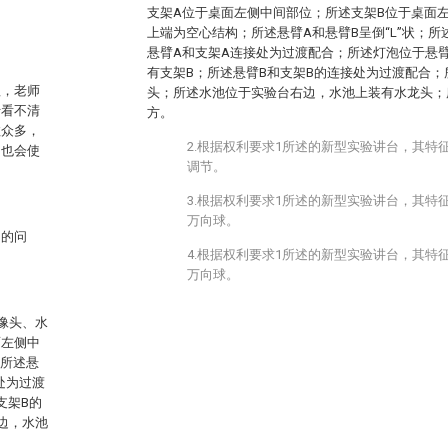
支架A位于桌面左侧中间部位；所述支架B位于桌面左
上端为空心结构；所述悬臂A和悬臂B呈倒“L”状；所
悬臂A和支架A连接处为过渡配合；所述灯泡位于悬臂
有支架B；所述悬臂B和支架B的连接处为过渡配合；
理，老师
头；所述水池位于实验台右边，水池上装有水龙头；
于看不清
方。
数众多，
2.根据权利要求1所述的新型实验讲台，其特
，也会使
调节。
3.根据权利要求1所述的新型实验讲台，其特
万向球。
出的问
4.根据权利要求1所述的新型实验讲台，其特
万向球。
像头、水
面左侧中
；所述悬
处为过渡
支架B的
边，水池