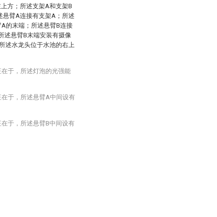
上方；所述支架A和支架B
述悬臂A连接有支架A；所述
A的末端；所述悬臂B连接
所述悬臂B末端安装有摄像
所述水龙头位于水池的右上
征在于，所述灯泡的光强能
征在于，所述悬臂A中间设有
征在于，所述悬臂B中间设有