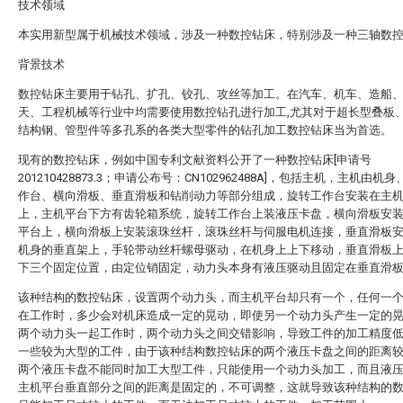
技术领域
本实用新型属于机械技术领域，涉及一种数控钻床，特别涉及一种三轴数
背景技术
数控钻床主要用于钻孔、扩孔、铰孔、攻丝等加工。在汽车、机车、造船
天、工程机械等行业中均需要使用数控钻孔进行加工,尤其对于超长型叠板
结构钢、管型件等多孔系的各类大型零件的钻孔加工数控钻床当为首选。
现有的数控钻床，例如中国专利文献资料公开了一种数控钻床[申请号
201210428873.3；申请公布号：CN102962488A]，包括主机，主机由机
作台、横向滑板、垂直滑板和钻削动力等部分组成，旋转工作台安装在主
上，主机平台下方有齿轮箱系统，旋转工作台上装液压卡盘，横向滑板安
平台上，横向滑板上安装滚珠丝杆，滚珠丝杆与伺服电机连接，垂直滑板
机身的垂直架上，手轮带动丝杆螺母驱动，在机身上上下移动，垂直滑板
下三个固定位置，由定位销固定，动力头本身有液压驱动且固定在垂直滑
该种结构的数控钻床，设置两个动力头，而主机平台却只有一个，任何一
在工作时，多少会对机床造成一定的晃动，即使另一个动力头产生一定的
两个动力头一起工作时，两个动力头之间交错影响，导致工件的加工精度
一些较为大型的工件，由于该种结构数控钻床的两个液压卡盘之间的距离
两个液压卡盘不能同时加工大型工件，只能使用一个动力头加工，而且液
主机平台垂直部分之间的距离是固定的，不可调整，这就导致该种结构的