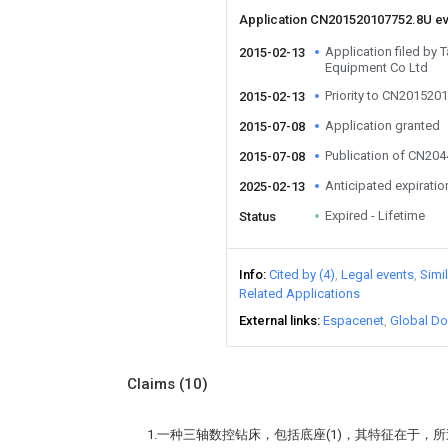
Application CN201520107752.8U e
Application filed by
2015-02-13
Equipment Co Ltd
Priority to CN201520
2015-02-13
Application granted
2015-07-08
Publication of CN20
2015-07-08
Anticipated expiratio
2025-02-13
Expired - Lifetime
Status
Info
Cited by (4)
Legal events
Simi
Related Applications
External links
Espacenet
Global Do
Claims
(10)
1.一种三轴数控钻床，包括底座(1)，其特征在于，所