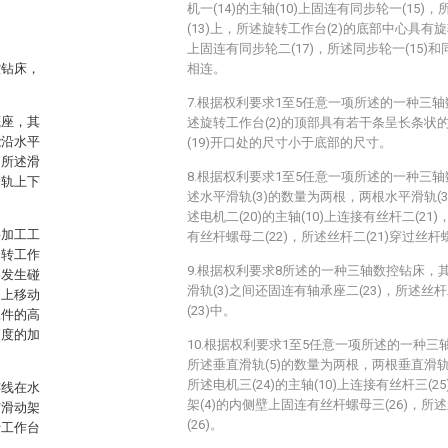
机一(14)的主轴(10)上固连有同步轮一(15)
(13)上，所述旋转工作台(2)的底部中心具有旋转
上固连有同步轮二(17)，所述同步轮一(15)和同
控钻床，
相连。
7.根据权利要求1至5任意一项所述的一种三
底座，其
述旋转工作台(2)的顶部具有若干条呈长条状的
能沿水平
(19)开口处的尺寸小于底部的尺寸。
，所述滑
8.根据权利要求1至5任意一项所述的一种三
滑轨上下
述水平滑轨(3)的数量为两根，两根水平滑轨(3
述电机二(20)的主轴(10)上连接有丝杆二(21
将加工工
有丝杆螺母二(22)，所述丝杆二(21)穿过丝杆螺
旋转工作
9.根据权利要求8所述的一种三轴数控钻床，
架发生碰
滑轨(3)之间还固连有轴承座二(23)，所述丝杆
向上移动
(23)中。
工件的高
高度的加
10.根据权利要求1至5任意一项所述的一种
所述垂直滑轨(5)的数量为两根，两根垂直滑轨(
所述电机三(24)的主轴(10)上连接有丝杆三(2
连线在水
架(4)的内侧壁上固连有丝杆螺母三(26)，所述
与滑动架
(26)。
转工作台