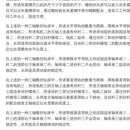
槽，所述夹紧槽开口处的尺寸小于底部的尺寸。螺栓的头部可以嵌入在夹
且可以沿夹紧槽滑动，通过螺栓嵌在夹紧槽中再与螺帽配合，使加工工件
转工作台上，固连方便。
在上述的一种三轴数控钻床中，所述水平滑轨的数量为两根，两根水平滑
连有电机二，所述电机二的主轴上连接有丝杆二，所述滑动架的底部固连
母二，所述丝杆二穿过丝杆螺母二。电机二旋转，通过丝杆二和丝杆螺母
合，从而使滑动架能沿着水平滑轨移动，且丝杆二和丝杆螺母二的配合能
定位在需要的水平位置上。
在上述的一种三轴数控钻床中，所述两根水平滑轨之间还固连有轴承座二
杆二的顶部位于轴承座二中。轴承座二使丝杆二不会晃动，轴承座二提高
稳定性，从而提高滑动架的稳定性。
在上述的一种三轴数控钻床中，所述垂直滑轨的数量为两根，两根垂直滑
连有电机三，所述电机三的主轴上连接有丝杆三，所述主轴箱靠近滑动架
上固连有丝杆螺母三，所述丝杆三穿过丝杆螺母三。电机三旋转，通过丝
杆螺母三相配合，从而使主轴箱能沿着垂直滑轨上下移动，且丝杆三和丝
的配合能使主轴箱定位在需要的高度上。
在上述的一种三轴数控钻床中，所述两根垂直滑轨之间还固连有轴承座三
杆三的顶部位于轴承座三中。轴承座三使丝杆三不会晃动，轴承座三提高
稳定性，从而提高主轴箱移动的稳定性。