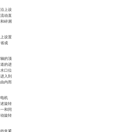
边沿上设
座流动直
液和碎屑
壁上设置
节省成
主轴的顶
水道的进
出水口位
再进入到
具由内而
有电机
所述旋转
轮一和同
带动旋转
状的夹紧