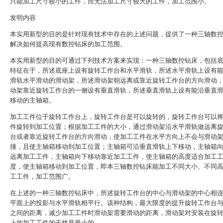
只能加工尺寸较小的工件，而无法加工尺寸较大的工件，加工范围小。
发明内容
本实用新型的目的是针对现有技术中存在的上述问题，提供了一种三轴数
解决如何提高现有数控钻床的加工范围。
本实用新型的目的可通过下列技术方案来实现：一种三轴数控钻床，包括
特征在于，所述底座上设有旋转工作台和水平滑轨，所述水平滑轨上设有
滑轨水平滑动的滑动架，所述滑动架朝远离或靠近旋转工作台的方向滑动
动架靠近旋转工作台的一侧设有垂直滑轨，所述垂直滑轨上设有能沿垂直
移动的主轴箱。
加工工件位于旋转工作台上，旋转工作台是可以旋转的，旋转工作台可以
件旋转到加工位置；根据加工工件的大小，通过滑动架沿水平滑轨做远离
台或者靠近旋转工作台的方向滑动，使加工工件在水平方向上不会与滑动
撞，且使主轴箱移动到加工位置；主轴箱可沿垂直滑轨上下移动，主轴箱
远离加工工件，主轴箱向下移动靠近加工工件，使主轴箱的高度适合加工
度，使主轴箱移动到加工位置，即本三轴数控钻床能加工不同大小、不同
工工件，加工范围广。
在上述的一种三轴数控钻床中，所述旋转工作台的中心与滑动架的中心相
平面上的投影与水平滑轨相平行。该种结构，最大限度的提升旋转工作台
之间的距离，减少加工工件时滑动架需要滑动的距离，滑动架对安装在旋
上的加工工件的干扰是最小的。