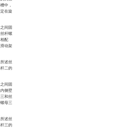
紧槽中，
固定在旋
轨之间固
有丝杆螺
二相配
使滑动架
，所述丝
丝杆二的
轨之间固
的内侧壁
杆三和丝
杆螺母三
，所述丝
丝杆三的