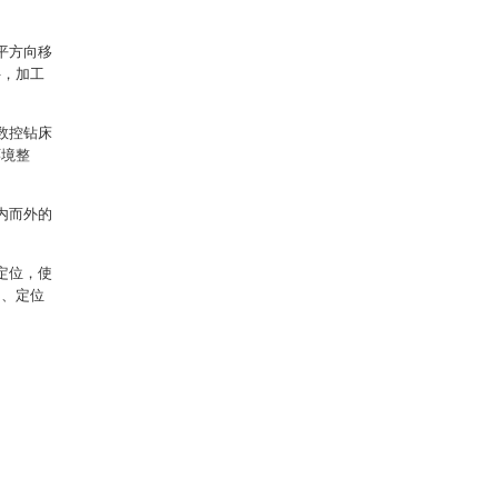
平方向移
件，加工
数控钻床
环境整
内而外的
定位，使
动、定位