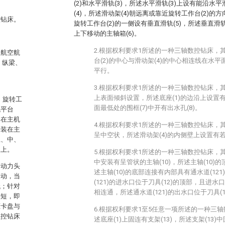
(2)和水平滑轨(3)，所述水平滑轨(3)上设有能沿水
(4)，所述滑动架(4)朝远离或靠近旋转工作台(2)的
控钻床。
旋转工作台(2)的一侧设有垂直滑轨(5)，所述垂直滑轨
上下移动的主轴箱(6)。
2.根据权利要求1所述的一种三轴数控钻床，
、航空航
台(2)的中心与滑动架(4)的中心相连线在水平
、纵梁、
平行。
3.根据权利要求1所述的一种三轴数控钻床，其
上表面倾斜设置，所述底座(1)的边沿上设置有围
身、旋转工
面最低处的围框(7)中开有出水孔(8)。
机平台
装在主机
4.根据权利要求1所述的一种三轴数控钻床，其
安装在主
呈中空状，所述滑动架(4)的内侧壁上设置有若
上、中、
板上。
5.根据权利要求1所述的一种三轴数控钻床，其
中安装有呈管状的主轴(10)，所述主轴(10)的
个动力头
述主轴(10)的底部连接有内部具有通水道(121
晃动，当
(121)的进水口位于刀具(12)的顶部，且进水口通
低；针对
相连通，所述通水道(121)的出水口位于刀具(1
较短，即
压卡盘与
6.根据权利要求1至5任意一项所述的一种三
数控钻床
述底座(1)上固连有支架(13)，所述支架(13)