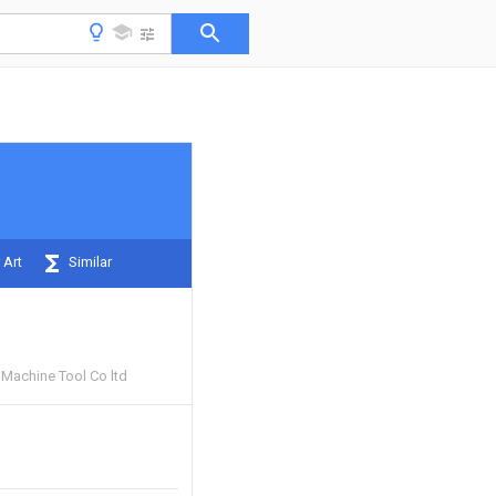
 Art
Similar
 Machine Tool Co ltd