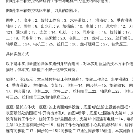
图4是本三轴数控钻床旋转工作台与电机一的连接结构示意图。
图5是本三轴数控钻床主轴、刀具的剖视图。
图中，1、底座；2、旋转工作台；3、水平滑轨；4、滑动架；5、垂直滑轨
轴箱；7、围框；8、出水孔；9、加强筋；10、主轴；11、进水管；12、
121、通水道；13、支架；14、电机一；15、同步轮一；16、旋转轴；17
二；18、同步带；19、夹紧槽；20、电机二；21、丝杆二；22、丝杆螺母
轴承座二；24、电机三；25、丝杆三；26、丝杆螺母三；27、轴承座三。
具体实施方式
以下是本实用新型的具体实施例并结合附图，对本实用新型的技术方案作
描述，但本实用新型并不限于这些实施例。
如图1、图2所示，本三轴数控钻床包括底座1、旋转工作台2、水平滑轨3、
4、垂直滑轨5、主轴箱6、支架13、电机一14、同步轮一15、旋转轴16、
17、同步带18、电机二20、丝杆二21、丝杆螺母二22、轴承座二23、电机
杆三25、丝杆螺母三26和轴承座三27。
底座1呈长方体状，底座1的上表面倾斜设置，底座1的边沿上设置有围框7
表面最低处的围框7中开有出水孔8。如图4所示，底座1上固连有支架13，支
设有旋转工作台2，旋转工作台2呈圆盘状，支架13中固连有电机一14，电机
主轴10上固连有同步轮一15，旋转工作台2的底部中心具有旋转轴16，旋转
连有同步轮二17，同步轮一15和同步轮二17通过同步带18相连。本实施例