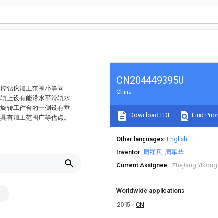
CN204449395U
数控钻床加工范围小等问
China
滑轨上设有能沿水平滑轨水
近旋转工作台的一侧设有垂
Download PDF
Find Prior
床具有加工范围广等优点。
Other languages
English
Inventor
周祥兵
周军华
Current Assignee
Zhejiang Yikong
Worldwide applications
2015
CN