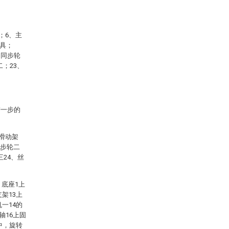
；6、主
刀具；
、同步轮
二；23、
进一步的
滑动架
同步轮二
三24、丝
，底座1上
架13上
一14的
轴16上固
中，旋转