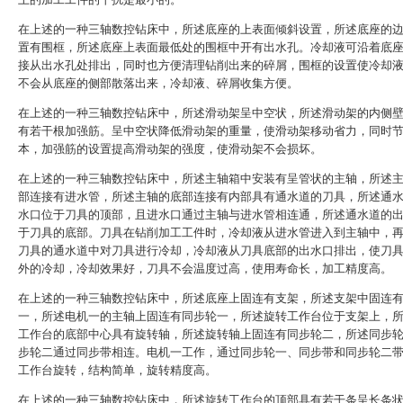
在上述的一种三轴数控钻床中，所述底座的上表面倾斜设置，所述底座的
置有围框，所述底座上表面最低处的围框中开有出水孔。冷却液可沿着底
接从出水孔处排出，同时也方便清理钻削出来的碎屑，围框的设置使冷却
不会从底座的侧部散落出来，冷却液、碎屑收集方便。
在上述的一种三轴数控钻床中，所述滑动架呈中空状，所述滑动架的内侧
有若干根加强筋。呈中空状降低滑动架的重量，使滑动架移动省力，同时
本，加强筋的设置提高滑动架的强度，使滑动架不会损坏。
在上述的一种三轴数控钻床中，所述主轴箱中安装有呈管状的主轴，所述
部连接有进水管，所述主轴的底部连接有内部具有通水道的刀具，所述通
水口位于刀具的顶部，且进水口通过主轴与进水管相连通，所述通水道的
于刀具的底部。刀具在钻削加工工件时，冷却液从进水管进入到主轴中，
刀具的通水道中对刀具进行冷却，冷却液从刀具底部的出水口排出，使刀
外的冷却，冷却效果好，刀具不会温度过高，使用寿命长，加工精度高。
在上述的一种三轴数控钻床中，所述底座上固连有支架，所述支架中固连
一，所述电机一的主轴上固连有同步轮一，所述旋转工作台位于支架上，
工作台的底部中心具有旋转轴，所述旋转轴上固连有同步轮二，所述同步
步轮二通过同步带相连。电机一工作，通过同步轮一、同步带和同步轮二
工作台旋转，结构简单，旋转精度高。
在上述的一种三轴数控钻床中，所述旋转工作台的顶部具有若干条呈长条