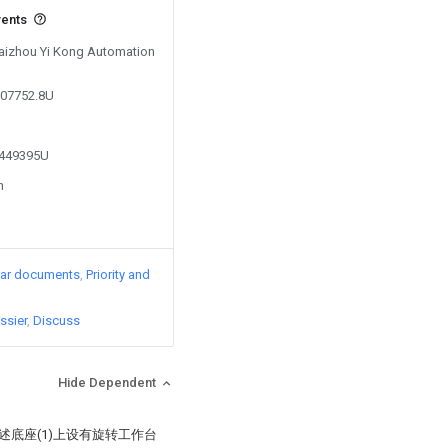
vents
 Taizhou Yi Kong Automation
107752.8U
4449395U
n
lar documents
Priority and
ssier
Discuss
Hide Dependent
述底座(1)上设有旋转工作台