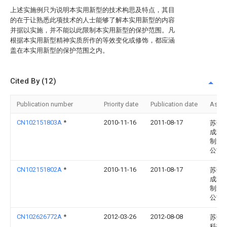
上述实施例只为说明本实用新型的技术构思及特点，其目
的在于让熟悉此项技术的人士能够了解本实用新型的内容
并据以实施，并不能以此限制本实用新型的保护范围。凡
根据本实用新型精神实质所作的等效变化或修饰，都应涵
盖在本实用新型的保护范围之内。
Cited By (12)
Publication number
Priority date
Publication date
Assi
CN102151803A
*
2010-11-16
2011-08-17
苏州
成套
制造
公司
CN102151802A
*
2010-11-16
2011-08-17
苏州
成套
制造
公司
CN102626772A
*
2012-03-26
2012-08-08
苏州
科技