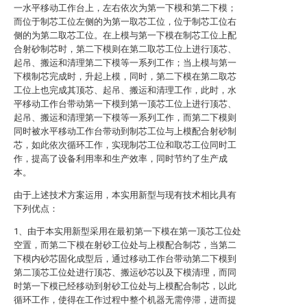
一水平移动工作台上，左右依次为第一下模和第二下模；
而位于制芯工位左侧的为第一取芯工位，位于制芯工位右
侧的为第二取芯工位。在上模与第一下模在制芯工位上配
合射砂制芯时，第二下模则在第二取芯工位上进行顶芯、
起吊、搬运和清理第二下模等一系列工作；当上模与第一
下模制芯完成时，升起上模，同时，第二下模在第二取芯
工位上也完成其顶芯、起吊、搬运和清理工作，此时，水
平移动工作台带动第一下模到第一顶芯工位上进行顶芯、
起吊、搬运和清理第一下模等一系列工作，而第二下模则
同时被水平移动工作台带动到制芯工位与上模配合射砂制
芯，如此依次循环工作，实现制芯工位和取芯工位同时工
作，提高了设备利用率和生产效率，同时节约了生产成
本。
由于上述技术方案运用，本实用新型与现有技术相比具有
下列优点：
1、由于本实用新型采用在最初第一下模在第一顶芯工位处
空置，而第二下模在射砂工位处与上模配合制芯，当第二
下模内砂芯固化成型后，通过移动工作台带动第二下模到
第二顶芯工位处进行顶芯、搬运砂芯以及下模清理，而同
时第一下模已经移动到射砂工位处与上模配合制芯，以此
循环工作，使得在工作过程中整个机器无需停滞，进而提