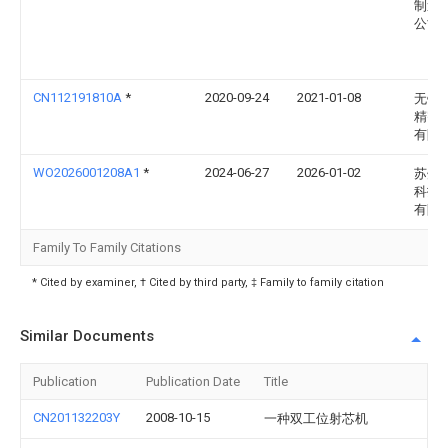
制造
公司
CN112191810A
*
2020-09-24
2021-01-08
无锡
精密
有限
WO2026001208A1
*
2024-06-27
2026-01-02
苏州
科技
有限
Family To Family Citations
* Cited by examiner, † Cited by third party, ‡ Family to family citation
Similar Documents
Publication
Publication Date
Title
CN201132203Y
2008-10-15
一种双工位射芯机