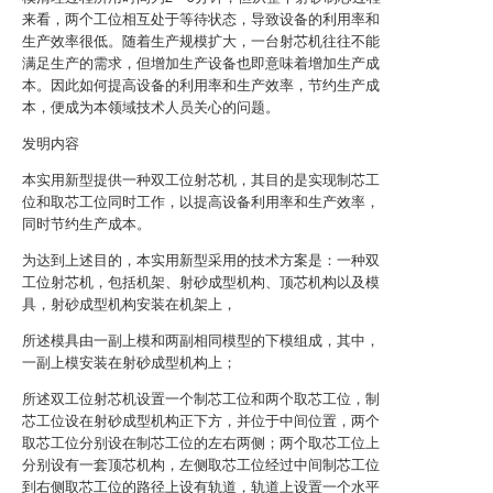
来看，两个工位相互处于等待状态，导致设备的利用率和
生产效率很低。随着生产规模扩大，一台射芯机往往不能
满足生产的需求，但增加生产设备也即意味着增加生产成
本。因此如何提高设备的利用率和生产效率，节约生产成
本，便成为本领域技术人员关心的问题。
发明内容
本实用新型提供一种双工位射芯机，其目的是实现制芯工
位和取芯工位同时工作，以提高设备利用率和生产效率，
同时节约生产成本。
为达到上述目的，本实用新型采用的技术方案是：一种双
工位射芯机，包括机架、射砂成型机构、顶芯机构以及模
具，射砂成型机构安装在机架上，
所述模具由一副上模和两副相同模型的下模组成，其中，
一副上模安装在射砂成型机构上；
所述双工位射芯机设置一个制芯工位和两个取芯工位，制
芯工位设在射砂成型机构正下方，并位于中间位置，两个
取芯工位分别设在制芯工位的左右两侧；两个取芯工位上
分别设有一套顶芯机构，左侧取芯工位经过中间制芯工位
到右侧取芯工位的路径上设有轨道，轨道上设置一个水平