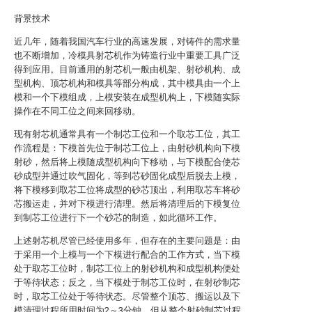
背景技术
近几年，随着我国汽车行业的高速发展，对铸件的需求量
也不断增加，冷模具射芯机作为铸造行业中重要工具广泛
得到应用。目前通用的射芯机一般由机架、射砂机构、成
型机构、顶芯机构和模具等部分构成，其中模具由一个上
模和一个下模组成，上模安装在成型机构上，下模随实际
操作在不同工位之间来回移动。
现有射芯机通常具有一个制芯工位和一个取芯工位，其工
作流程是：下模首先位于制芯工位上，由射砂机构向下模
射砂，然后将上模随成型机构向下移动，与下模配合使芯
砂成型并通过吹气固化，等到芯砂固化成型后脱去上模，
将下模移到取芯工位将成型的砂芯顶出，利用取芯车将砂
芯搬运走，并对下模进行清理。然后将清理后的下模复位
到制芯工位进行下一个砂芯的制造，如此循环工作。
上述射芯机尽管已经使用多年，但存在的主要问题是：由
于采用一个上模与一个下模进行配合的工作方式，当下模
处于取芯工位时，制芯工位上的射砂机构和成型机构便处
于等待状态；反之，当下模处于制芯工位时，在射砂制芯
时，取芯工位处于等待状态。尽管整个顶芯、搬运以及下
模清理过程所用时间为2～3分钟，但从整个射砂制芯过程