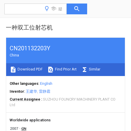
一种双工位射芯机
CN201132203Y
China
Download PDF
Find Prior Art
Similar
Other languages
English
Inventor
王建华
雷静霜
Current Assignee
SUZHOU FOUNCRY MACHINERY PLANT CO
Ltd
Worldwide applications
2007
CN