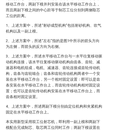
移动工作台，两副下模并列安装在该水平移动工作台上，
而且两副下模之间的中心距等于制芯工位分别到两侧取芯
工位的距离。
1、上述方案中，所述“射砂成型机构”包括射砂机构、吹气
机构以及一副上模。
2、上述方案中，所述“左右”指的是图1中所示的箭头方向
为左侧，而箭头的反方向为右侧。
3、上述方案中，所述水平移动工作台与一水平往复移动驱
动机构连接，该水平往复移动驱动机构由齿条、齿轮、减
速器和电机组成，电机、减速器、齿轮连接成齿轮传动机
构，齿条与齿轮啮合；齿条和齿轮传动机构两者中一个安
装在水平移动工作台，另一个相对固定设置：即可以是齿
条安装在水平移动工作台上，而齿轮传动机构相对固定设
置；也可以是齿轮传动机构安装在水平移动工作台上，而
齿条相对固定设置。
4、上述方案中，所述两副下模分别由定位机构和夹紧机构
固定在水平移动工作台上。
本实用新型采用双工位射芯机，即利用一副上模和两副下
模配合完成制芯、取芯两工位同时工作；两副下模设置在