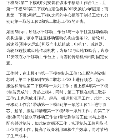
下模5和第二下模6并列安装在该水平移动工作台1上，且
第一下模5和第二下模6由定位机构9和夹紧机构8固定；而
且第一下模5和第二下模6之间的中心距等于制芯工位15分
别到第一取芯工位2和第二取芯工位3的距离。
如图5所示，所述水平移动工作台1与一水平往复移动驱动
机构连接，该水平往复移动驱动机构由齿条12、齿轮13、
减速器(图中未示出)和双向电机组成，电机14、减速器、
齿轮13连接成齿轮传动机构，齿条12与齿轮13啮合；齿条
12安装在水平移动工作台上，而齿轮传动机构相对固定设
置。
工作时，在上模4与第一下模在制芯工位15上配合射砂制
芯时，第二下模6则在第二取芯工位3上进行顶芯、起吊、
搬运和清理第二下模6等一系列工作；当上模4与第一下模
5制芯完成时，升起上模4，同时，第二下模在6第二取芯
工位3上也完成其顶芯、起吊、搬运和清理工作，此时，水
平移动工作台1带动第一下模5到第一顶芯工位1上进行顶
芯、起吊、搬运和清理第一下模5等一系列工作，而第二下
模6则同时被水平移动工作台1带动到制芯工位15与上模4
配合射砂制芯，如此依次循环工作，实现制芯工位和取芯
工位同时工作，提高了设备利用率和生产效率，同时节约
了生产成本。