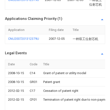
一种双工
位射芯机
Applications Claiming Priority (1)
Application
Filing date
Title
CNU2007201312379U
2007-12-05
一种双工位射芯机
Legal Events
Date
Code
Title
2008-10-15
C14
Grant of patent or utility model
2008-10-15
GR01
Patent grant
2012-02-15
C17
Cessation of patent right
2012-02-15
CF01
Termination of patent right due to non-payment