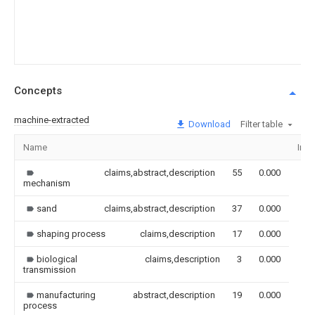
Concepts
machine-extracted
Download
Filter table
Name
Ima
claims,abstract,description
55
0.000
mechanism
sand
claims,abstract,description
37
0.000
shaping process
claims,description
17
0.000
biological
claims,description
3
0.000
transmission
manufacturing
abstract,description
19
0.000
process