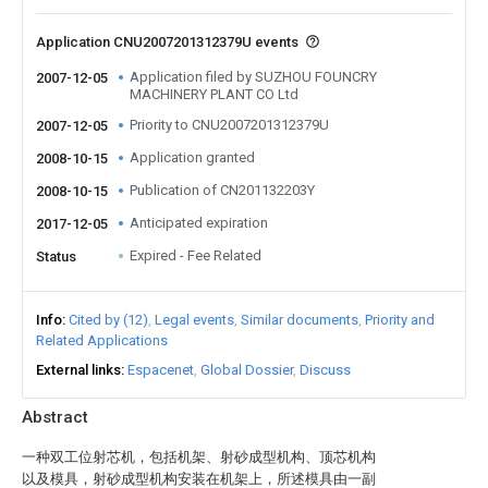
Application CNU2007201312379U events
Application filed by SUZHOU FOUNCRY
2007-12-05
MACHINERY PLANT CO Ltd
Priority to CNU2007201312379U
2007-12-05
Application granted
2008-10-15
Publication of CN201132203Y
2008-10-15
Anticipated expiration
2017-12-05
Expired - Fee Related
Status
Info
Cited by (12)
Legal events
Similar documents
Priority and
Related Applications
External links
Espacenet
Global Dossier
Discuss
Abstract
一种双工位射芯机，包括机架、射砂成型机构、顶芯机构
以及模具，射砂成型机构安装在机架上，所述模具由一副