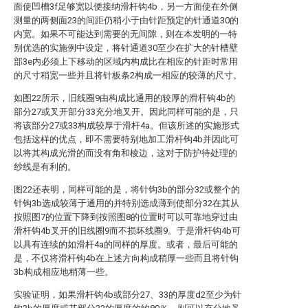
面使凹槽3f足够宽以便接纳滑杆钩4b，另一方面使在外侧
测量的两侧面23的间距仍稍小于由针距预定的针通道30的
内宽。如果不可能达到需要的无间隙，则在本发明的一特
别优选的实施例中设定，将针通道30至少在扩大的针槽壁
部3e内必须上下移动的区域内构成比在相应的针距时常用
的尺寸稍宽一些并且将针板条2构成一相应的较薄的尺寸。
如图22所示，旧线圈9由构成比通用的较厚的滑杆钩4b的
部分27或叉开部分33充分地叉开。因此同样可能的是，只
将该部分27或33构成较厚于滑杆4a。但该所述的实施形式
包括这样的优点，即不需要特别地加工滑杆钩4b并因此可
以将其构成光滑的而没有角和棱边，这对于防护待处理的
纱线是有利的。
图22还表明，同样可能的是，将针钩3b的部分32或整个的
针钩3b选成较薄于通用的并特别选成薄到使部分32在其从
按照图7的位置下降到按照图8的位置时可以可靠地穿过由
滑杆钩4b叉开的旧线圈9而不损坏线圈9。于是滑杆钩4b可
以具有连续的如滑杆4a的同样的厚度。或者，最后可能的
是，不仅将滑杆钩4b在上述方向构成稍厚一些而且将针钩
3b构成相应地稍薄一些。
实验证明，如果滑杆钩4b或部分27、33的厚度d2至少为针