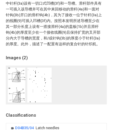
中针杆(3a)设有一切口式凹槽(3f)和一导槽。滑杆部件具有
一可插入该导槽并可在其中来回移动的滑杆(4a)和一面对
针钩(3b)开口的滑杆钩(4b)，其为了接收一位于针杆(3a)上
的线圈(9)可插入凹槽(3f)内。按照本发明所述导槽至少在
其一部分长度上设有一搭接滑杆(4a)的盖板(1b)并且滑杆
钩(4b)的厚度至少在一个接收线圈(9)且保持扩宽的叉开部
分内大于导槽的宽度，和/或针钩(3b)的厚度小于针杆(3a)
的厚度。此外，描述了一配置有这样的复合针的针织机。
Images (
2
)
Classifications
D04B35/04
Latch needles