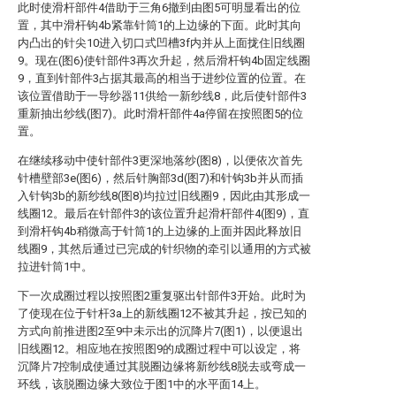
此时使滑杆部件4借助于三角6撤到由图5可明显看出的位
置，其中滑杆钩4b紧靠针筒1的上边缘的下面。此时其向
内凸出的针尖10进入切口式凹槽3f内并从上面拢住旧线圈
9。现在(图6)使针部件3再次升起，然后滑杆钩4b固定线圈
9，直到针部件3占据其最高的相当于进纱位置的位置。在
该位置借助于一导纱器11供给一新纱线8，此后使针部件3
重新抽出纱线(图7)。此时滑杆部件4a停留在按照图5的位
置。
在继续移动中使针部件3更深地落纱(图8)，以便依次首先
针槽壁部3e(图6)，然后针胸部3d(图7)和针钩3b并从而插
入针钩3b的新纱线8(图8)均拉过旧线圈9，因此由其形成一
线圈12。最后在针部件3的该位置升起滑杆部件4(图9)，直
到滑杆钩4b稍微高于针筒1的上边缘的上面并因此释放旧
线圈9，其然后通过已完成的针织物的牵引以通用的方式被
拉进针筒1中。
下一次成圈过程以按照图2重复驱出针部件3开始。此时为
了使现在位于针杆3a上的新线圈12不被其升起，按已知的
方式向前推进图2至9中未示出的沉降片7(图1)，以便退出
旧线圈12。相应地在按照图9的成圈过程中可以设定，将
沉降片7控制成使通过其脱圈边缘将新纱线8脱去或弯成一
环线，该脱圈边缘大致位于图1中的水平面14上。