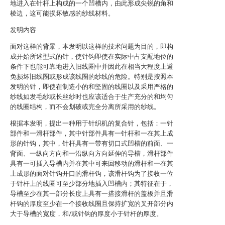
地进入在针杆上构成的一个凹槽内，由此形成尖锐的角和
棱边，这可能损坏敏感的纱线材料。
发明内容
面对这样的背景，本发明以这样的技术问题为目的，即构
成开始所述型式的针，使针钩即使在实际中占支配地位的
条件下也能可靠地进入旧线圈中并因此在相当大程度上避
免损坏旧线圈或形成该线圈的纱线的危险。特别是按照本
发明的针，即使在制造小的和坚固的线圈以及采用严格的
纱线如发毛纱或长丝纱时也应该适合于生产充分的和均匀
的线圈结构，而不会划破或完全分离所采用的纱线。
根据本发明，提出一种用于针织机的复合针，包括：一针
部件和一滑杆部件，其中针部件具有一针杆和一在其上成
形的针钩，其中，针杆具有一带有切口式凹槽的前面、一
背面、一纵向方向和一沿纵向方向延伸的导槽，滑杆部件
具有一可插入导槽内并在其中可来回移动的滑杆和一在其
上成形的面对针钩开口的滑杆钩，该滑杆钩为了接收一位
于针杆上的线圈可至少部分地插入凹槽内；其特征在于，
导槽至少在其一部分长度上具有一搭接滑杆的盖板并且滑
杆钩的厚度至少在一个接收线圈且保持扩宽的叉开部分内
大于导槽的宽度，和/或针钩的厚度小于针杆的厚度。