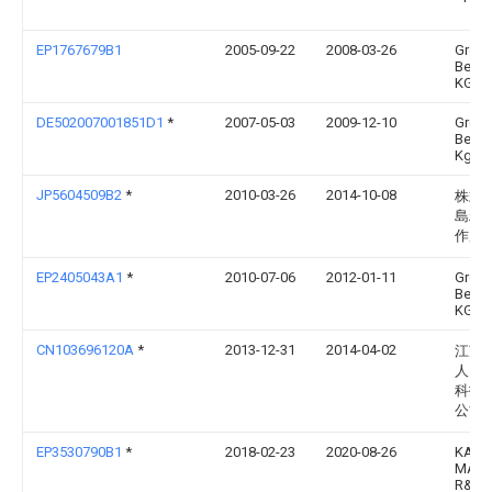
EP1767679B1
2005-09-22
2008-03-26
Groz-
Becke
KG
DE502007001851D1
*
2007-05-03
2009-12-10
Groz
Becke
Kg
JP5604509B2
*
2010-03-26
2014-10-08
株式
島精
作所
EP2405043A1
*
2010-07-06
2012-01-11
Groz-
Becke
KG
CN103696120A
*
2013-12-31
2014-04-02
江苏
人自
科技
公司
EP3530790B1
*
2018-02-23
2020-08-26
KARL
MAYE
R&D