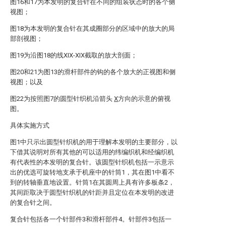
图16和17为本发明的复合针在不同的组装状态时的各个侧
视图；
图18为本发明的复合针在其成圈部分的区域中的放大的局
部剖视图；
图19为沿图18的线XIX-XIX截取的放大剖面；
图20和21为图13的滑杆部件的钩的各个放大的正视图和侧
视图；以及
图22为按照图7的圆型针织机沿箭头
X
方向的示意的俯视
图。
具体实施方式
图1中只示出圆型针织机的用于理解本发明的主要部分，以
下借其说明对所有其他的可以适用的纬编织机和经编织机
有代表性的本发明的复合针。该圆型针织机包括一示意示
出的优选可旋转地支承于机座中的针筒1，其在图1中看不
到的转轴垂直地设置。针筒1在其圆周上具有许多板条2，
其间距取决于圆型针织机的针距并且定位在本发明的改进
的复合针之间。
复合针包括各一个针部件3和滑杆部件4。针部件3包括一