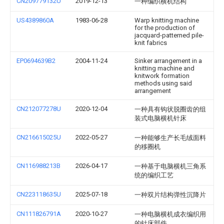
CN209779132U
2019-12-13
一种编织横机结构
US4389860A
1983-06-28
Warp knitting machine
for the production of
jacquard-patterned pile-
knit fabrics
EP0694639B2
2004-11-24
Sinker arrangement in a
knitting machine and
knitwork formation
methods using said
arrangement
CN212077278U
2020-12-04
一种具有钩状脱圈齿的组
装式电脑横机针床
CN216615025U
2022-05-27
一种能够生产长毛绒面料
的移圈机
CN116988213B
2026-04-17
一种基于电脑横机三角系
统的编织工艺
CN223118635U
2025-07-18
一种双片结构弹性沉降片
CN111826791A
2020-10-27
一种电脑横机成衣编织用
的针床部件