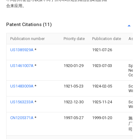
合来应用。
Patent Citations (11)
Publication number
Priority date
Publication date
Assi
US1385929A
*
1921-07-26
US1461007A
*
1920-01-29
1923-07-03
Spart
Need
Comp
US1483009A
*
1921-05-23
1924-02-05
Scott
Willi
US1563233A
*
1922-12-30
1925-11-24
Scott
Willi
CN1205371A
*
1997-05-27
1999-01-20
施泰
厂股
司