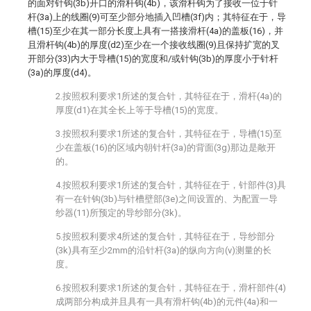
的面对针钩(3b)开口的滑杆钩(4b)，该滑杆钩为了接收一位于针
杆(3a)上的线圈(9)可至少部分地插入凹槽(3f)内；其特征在于，导
槽(15)至少在其一部分长度上具有一搭接滑杆(4a)的盖板(16)，并
且滑杆钩(4b)的厚度(d2)至少在一个接收线圈(9)且保持扩宽的叉
开部分(33)内大于导槽(15)的宽度和/或针钩(3b)的厚度小于针杆
(3a)的厚度(d4)。
2.按照权利要求1所述的复合针，其特征在于，滑杆(4a)的
厚度(d1)在其全长上等于导槽(15)的宽度。
3.按照权利要求1所述的复合针，其特征在于，导槽(15)至
少在盖板(16)的区域内朝针杆(3a)的背面(3g)那边是敞开
的。
4.按照权利要求1所述的复合针，其特征在于，针部件(3)具
有一在针钩(3b)与针槽壁部(3e)之间设置的、为配置一导
纱器(11)所预定的导纱部分(3k)。
5.按照权利要求4所述的复合针，其特征在于，导纱部分
(3k)具有至少2mm的沿针杆(3a)的纵向方向(v)测量的长
度。
6.按照权利要求1所述的复合针，其特征在于，滑杆部件(4)
成两部分构成并且具有一具有滑杆钩(4b)的元件(4a)和一