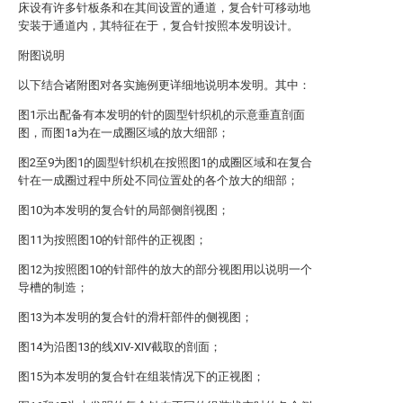
床设有许多针板条和在其间设置的通道，复合针可移动地
安装于通道内，其特征在于，复合针按照本发明设计。
附图说明
以下结合诸附图对各实施例更详细地说明本发明。其中：
图1示出配备有本发明的针的圆型针织机的示意垂直剖面
图，而图1a为在一成圈区域的放大细部；
图2至9为图1的圆型针织机在按照图1的成圈区域和在复合
针在一成圈过程中所处不同位置处的各个放大的细部；
图10为本发明的复合针的局部侧剖视图；
图11为按照图10的针部件的正视图；
图12为按照图10的针部件的放大的部分视图用以说明一个
导槽的制造；
图13为本发明的复合针的滑杆部件的侧视图；
图14为沿图13的线XIV-XIV截取的剖面；
图15为本发明的复合针在组装情况下的正视图；