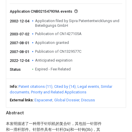
Application CNB021547939A events
Application filed by Sipra Patententwicklungs und
2002-12-04
Beteiligungs GmbH
Publication of CN1427105A
2003-07-02
Application granted
2007-08-01
Publication of CN1329577C
2007-08-01
Anticipated expiration
2022-12-04
Expired - Fee Related
Status
Info
Patent citations (11)
Cited by (14)
Legal events
Similar
documents
Priority and Related Applications
External links
Espacenet
Global Dossier
Discuss
Abstract
本发明描述了一种用于针织机的复合针，其包括一针部件
和一滑杆部件。针部件具有一针杆(3a)和一针钩(3b)，其