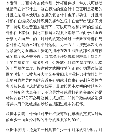
本发明一方面带有的优点是，滑杆部件以一种方式可移动
地贴靠在针部件上，这在标准的复合针中已证明是适用的
并且在按照本发明的改进的复合针中也予以确保，并且滑
杆部件在编织机或针织机的操作过程中在全部出现的工况
下，特别是在普遍的温升下，可以可靠地和以窄的公差在
针部件上移动。因此在相当大程度上消除了径向于和垂直
于纵向方向产生的、对针钩的充分通过旧线圈在针部件与
滑杆部之间的不利的相对运动。另一方面，按照本发明通
过紧密的导向基本上决定的滑杆在发生成圈的部位具有较
薄的厚度这样来补偿，或者将滑杆钩选择得较厚于针部件
上的导槽宽度，或者相对于针杆减小针钩的厚度并因此接
近于导槽的宽度。按这种方式圈柱的间距在针钩通过旧线
圈的时刻可以被充分大地叉开并因此与滑杆部件在针部件
上的可靠的导向相结合避免针钩或其自由针尖刺入圈柱内
和其损坏或形成所谓双线圈。最后按照本发明的针结构的
一个特别的优点在于，不论是滑杆或滑杆钩的各部分还是
针钩的各部分不必用这种方式加工。即其导致尖锐的边缘
等并从而导致敏感的纱线在成圈过程中的损坏。
根据本发明，针钩相对于针杆变薄到使导槽的宽度为针钩
的至少一面向滑杆钩的部分的厚度的约80％。
根据本发明，还提出一种具有至少一个针床的针织机，针