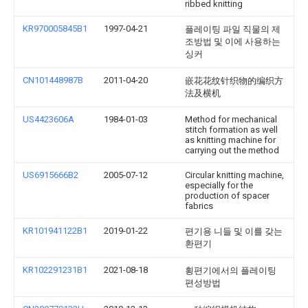
ribbed knitting
KR970005845B1
1997-04-21
플레이팅 파일 직물의 제
조방법 및 이에 사용하는
싱커
CN101448987B
2011-04-20
嵌花花纹针织物的编织方
法及横机
US4423606A
1984-01-03
Method for mechanical
stitch formation as well
as knitting machine for
carrying out the method
US6915666B2
2005-07-12
Circular knitting machine,
especially for the
production of spacer
fabrics
KR101941122B1
2019-01-22
편기용 니들 및 이를 갖는
환편기
KR102291231B1
2021-08-18
횡편기에서의 플레이팅
편성방법