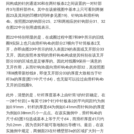
间构成的针的通道30和在两针板条2之间设置的一对针部
件3与滑杆部件4。其中在该俯视图中基本上只可看到两侧
面23及其间的凹槽3f(同样参见图19)、针钩3b和滑杆钩
4b。按照图20的钩部分25、27和两相应的针钩部分31、32
在图22中分别用虚线表示。
图22中特别明显的是，在成圈过程中图7和8中所示的旧线
圈9实际上也只由滑杆钩4b的部分27横向于针筒板条2叉
开，亦即由图20中所示的转入表面29的表面或叉开部分33
叉开。因此按照本发明的滑杆钩4b构成使其特别在该叉开
部分33的区域也是足够厚的。因此对线圈9保持一满意的
叉开作用，从而针钩3b面向滑杆钩4b的外部32，其按照图
7和8携带新纱线8，即使叉开部分33的厚度大致相当于针
杆3a的厚度(图11中尺寸d4)，也无疑可以拉过由滑杆钩4b
叉开的旧线圈9。
此外，清楚的是，针杆厚度基本上由针筒1的针距确定。在
一28个针距(＝每英寸28个针)中针板条2的平均间距约为例
如0.91mm，针杆的厚度d4为例如0.41mm而针钩3b的厚度
为例如0.38mm只小一点点。在该实施例中，滑杆钩4b的
尺寸d2(图15)选成基本上等于尺寸d4，而滑杆厚度d1只约
为0.2mm，因为否则不能可靠地制出导槽15。最后，在该
实施例中规定，两侧面23在针槽壁部3e的区域扩大到一方