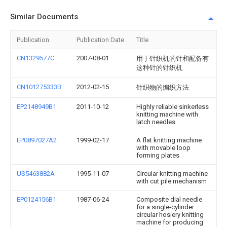
Similar Documents
Publication
Publication Date
Title
CN1329577C
2007-08-01
用于针织机的针和配备有
这种针的针织机
CN101275333B
2012-02-15
针织物的编织方法
EP2148949B1
2011-10-12
Highly reliable sinkerless
knitting machine with
latch needles
EP0897027A2
1999-02-17
A flat knitting machine
with movable loop
forming plates
US5463882A
1995-11-07
Circular knitting machine
with cut pile mechanism
EP0124156B1
1987-06-24
Composite dial needle
for a single-cylinder
circular hosiery knitting
machine for producing