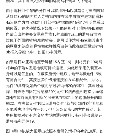
槽20，其中可插入滑杆4a的远离滑杆钩4b的下端4j。
由于滑杆部件4的两分性可以将滑杆4a以其端部4j按照图15
从针钩3b的侧面插入导槽15内并在其中向前推进到使滑杆
4a沿纵向方向
v
相对于针部件3占据由图16和17可明显看出
的位置。在这种情况下如果不可能使相对于滑杆钩4b稍微
向后凸出的并要支承在导槽15的底面15a上的滑杆背面移
过位于外面的针钩3b的针尖，则可以使滑杆4a依靠其由小
的厚度d1决定的弹性稍微弹性弯曲并借此在侧面经过针钩
3b插入导槽15中，如图15中所示。
如果滑杆4a正确地置于导槽15内(图16)，则将元件19与滑
杆4a的下端4j固定地或可拆式连接。为此所采用的装置本
身可以是任意的。在该实施例中建议，端部4j和元件19设
有离合元件，其按照弹性卡扣连接的方式相配合。为此，
元件19具有例如两个横向穿过容纳槽20的销21，其通过熔
焊、钎焊等与限定容纳槽20的元件19的两壁相连接，而端
部4j在其前面具有相应的可夹紧在销21上的边缘敞开的凹
槽22。在夹紧元件19以后滑杆部件4就与针部件3牢固地和
不能丢失地连接在一起，但可沿双箭头
v
的方向移动。其
中用根据对针有意义的类型的通用材料，特别是金属制造
滑杆4a和元件19。
图18和19以放大图示出按照本发明的滑杆钩4b的加厚。如