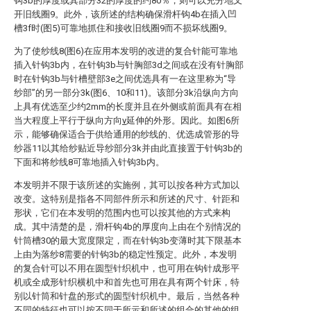
钩3b的厚度或其部分32的厚度的约80％，则可以充分地叉
开旧线圈9。此外，该所述的结构确保滑杆钩4b在插入凹
槽3f时(图5)可靠地抓住和接收旧线圈9而不损坏线圈9。
为了使纱线8(图6)在应用本发明的改进的复合针能可靠地
插入针钩3b内，在针钩3b与针胸部3d之间或在没有针胸部
时在针钩3b与针槽壁部3e之间优选具有一在这里称为“导
纱部”的另一部分3k(图6、10和11)。该部分3k沿纵向方向
上具有优选至少约2mm的长度并且在外侧或前面具有在相
当大程度上平行于纵向方向
v
延伸的外形。因此。如图6所
示，能够确保适合于供给通用的纱线的、优选成管形的导
纱器11以其给纱贴近导纱部分3k并由此直接置于针钩3b的
下面和将纱线8可靠地插入针钩3b内。
本发明并不限于该所述的实施例，其可以按各种方式加以
改变。这特别是指各不同部件所示和所述的尺寸、针距和
形状，它们在本发明的范围内也可以按其他的方式来构
成。其中清楚的是，滑杆钩4b的厚度向上由在个别情况的
针筒槽30的最大宽度限定，而在针钩3b变薄时其下限基本
上由为落纱8需要的针钩3b的稳定性预定。此外，本发明
的复合针可以不用在圆型针织机中，也可用在钩针成形平
机或全成形针织横机中和首先也可用在具有两个针床，特
别以针筒和针盘的形式的圆型针织机中。最后，当然各种
不同的特征也可以按不同于所示和所述的组合的其他的组