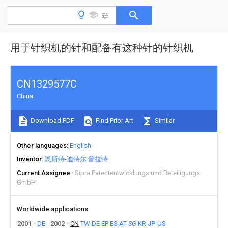
用于针织机的针和配备有这种针的针织机
CN1329577C
China
Download PDF
Find Prior Art
Similar
Other languages
English
Inventor
恩斯特-迪特尔·普拉特
Current Assignee
Sipra Patententwicklungs und Beteiligungs
GmbH
Worldwide applications
2001
DE
2002
CN
TW
DE
EP
ES
AT
SG
KR
JP
US