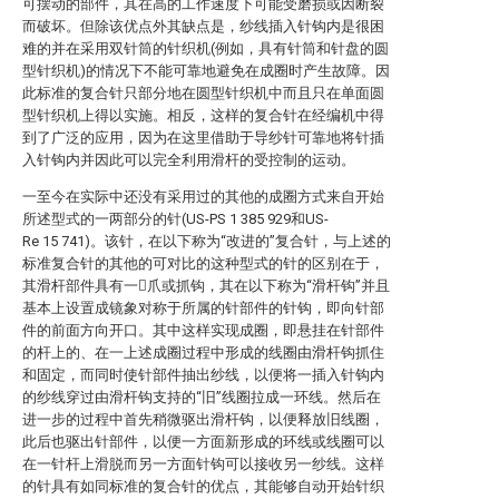
可摆动的部件，其在高的工作速度下可能受磨损或因断裂
而破坏。但除该优点外其缺点是，纱线插入针钩内是很困
难的并在采用双针筒的针织机(例如，具有针筒和针盘的圆
型针织机)的情况下不能可靠地避免在成圈时产生故障。因
此标准的复合针只部分地在圆型针织机中而且只在单面圆
型针织机上得以实施。相反，这样的复合针在经编机中得
到了广泛的应用，因为在这里借助于导纱针可靠地将针插
入针钩内并因此可以完全利用滑杆的受控制的运动。
一至今在实际中还没有采用过的其他的成圈方式来自开始
所述型式的一两部分的针(US-PS 1 385 929和US-
Re 15 741)。该针，在以下称为“改进的”复合针，与上述的
标准复合针的其他的可对比的这种型式的针的区别在于，
其滑杆部件具有一爪或抓钩，其在以下称为“滑杆钩”并且
基本上设置成镜象对称于所属的针部件的针钩，即向针部
件的前面方向开口。其中这样实现成圈，即悬挂在针部件
的杆上的、在一上述成圈过程中形成的线圈由滑杆钩抓住
和固定，而同时使针部件抽出纱线，以便将一插入针钩内
的纱线穿过由滑杆钩支持的“旧”线圈拉成一环线。然后在
进一步的过程中首先稍微驱出滑杆钩，以便释放旧线圈，
此后也驱出针部件，以便一方面新形成的环线或线圈可以
在一针杆上滑脱而另一方面针钩可以接收另一纱线。这样
的针具有如同标准的复合针的优点，其能够自动开始针织