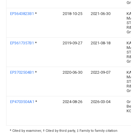
Gmb
EP3643823B1
*
2018-10-25
2021-06-30
KARL
MAYE
STOL
R&D
Gmb
EP3617357B1
*
2019-09-27
2021-08-18
KARL
MAYE
STOL
R&D
Gmb
EP3702504B1
*
2020-06-30
2022-09-07
KARL
MAYE
STOL
R&D
Gmb
EP4703504A1
*
2024-08-26
2026-03-04
Groz-
Becke
KG
* Cited by examiner, † Cited by third party, ‡ Family to family citation