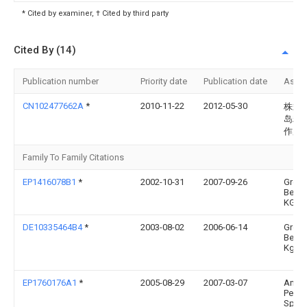
* Cited by examiner, † Cited by third party
Cited By (14)
Publication number
Priority date
Publication date
Assi
CN102477662A
*
2010-11-22
2012-05-30
株式
岛精
作所
Family To Family Citations
EP1416078B1
*
2002-10-31
2007-09-26
Groz-
Becke
KG
DE10335464B4
*
2003-08-02
2006-06-14
Groz-
Becke
Kg
EP1760176A1
*
2005-08-29
2007-03-07
Anto
Percy
Spiel