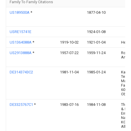
Family To Family Citations
US189500A
*
1877-04-10
USRE15741E
1924-01-08
US1364088A
*
1919-10-02
1921-01-04
Hemph
US2913888A
*
1957-07-22
1959-11-24
Roy C
Amid
DE3143743C2
1981-11-04
1985-01-24
Karl 
Textil-
Masch
Fabri
6053
Obert
DE3325767C1
*
1983-07-16
1984-11-08
Theod
& Söh
Ernst
Nadel
KG, 7
Albst