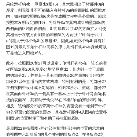
果给滑杆钩4b一厚度d2(图15)，其大致相当于针部件3的
厚度，则无疑其不可能插入在针杆3a的前面制出的凹槽3f
内，如例如按照图5和6这是在成圈过程中是必需的。因此
按照本发明设定(图19)，将针杆3a在其构成针槽壁部3e的
两侧面的区域向两侧面，即向厚度尺寸d2的方向扩大到使
其相当于在该方向测量的凹槽3f的内宽(图19中等于尺寸
d3)稍大于滑杆钩4b的厚度d2。因此如果滑杆钩4b具有如
图19所示几乎如针杆3a同样的厚，则滑杆钩4b本身就可以
可靠地进入凹槽3f内。
此外，按照图20和21可以设定，使滑杆钩4b在一较长的渐
变区域2(图20)从厚度d1增至厚度d2，其达到一位于后面
的钩部分25，并在其一具有自由钩尖26的面向针部件3的
部分27以任意适当的方式构成。特别有利的是，将部分27
在侧视图中设计成不对称的，如图20所示。依此，部分27
在其面向针杆3a的一侧具有一基本上平行于针杆背面3g构
成的表面28，其有助于钩尖26在凹槽3f内的穿纱和引导。
相反，该钩部分27的背离针杆3a的表面设有一倾斜于针杆
3a的背面3g设置的表面29，其在滑杆部件4从图4的位置移
到图5的位置时便于和有助于接收旧线圈9。
最后图22在按照图7的针部件和滑杆部件的位置的示意的
俯视图中示出针筒1的几个并列的针板条2、在各板条2之