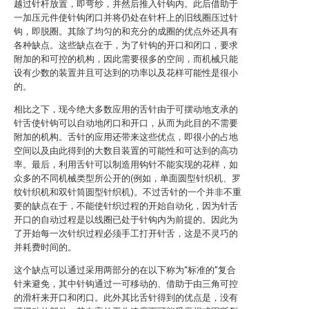
越过针杆放置，即弯纱，并然后推入针钩内。此后借助于
一加压元件使针钩闭口并将仍处在针杆上的旧线圈压过针
钩，即脱圈。其除了均匀的和充分的成圈的优点外还具有
各种缺点。这些缺点在于，为了针钩的开口和闭口，要求
附加的和可控的机构，因此需要很多的空间，而机械只能
设有少数的装置并且可达到的功率以及花样可能性是很小
的。
相比之下，现今绝大多数应用的舌针由于可摆动地支承的
针舌使针钩可以自动地闭口和开口，从而为此目的不需要
附加的机构。舌针的应用还带来这些优点，即很小的占地
空间以及由此得到的大数目装置的可能性和可达到的高功
率。最后，利用舌针可以制造用钩针不能实现的花样，如
众多的不同机械类型所公开的(例如，单面圆型针织机、罗
纹针织机和双针筒圆型针织机)。不过舌针的一个并非不重
要的缺点在于，不能使针织过程的开始自动化，因为针舌
开口的自动过程是以线圈已处于针钩内为前提的。因此为
了开始每一次针织过程必须手工打开针舌，这是不灵巧的
并耗费时间的。
这个缺点可以通过采用两部分的在以下称为“标准的”复合
针来避免，其中针钩通过一可移动的、借助于由三角可控
的滑杆来开口和闭口。此外其比舌针得到的优点是，没有