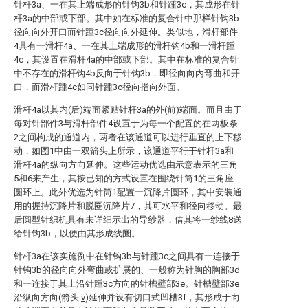
针杆3a、一在其上端成形的针钩3b和针踵3c，其成形在针
杆3a的中部或下部。其中如在标准的复合针中那样针钩3b
径向向外开口而针踵3c径向向外延伸。类似地，滑杆部件
4具有一滑杆4a、一在其上端成形的滑杆钩4b和一滑杆踵
4c，其设置在滑杆4a的中部或下部。其中在标准的复合针
中不存在的滑杆钩4b反向于针钩3b，即径向向内弯曲和开
口，而滑杆踵4c如同针踵3c径向指向外面。
滑杆4a以其内(后)端面紧贴针杆3a的外(前)端面。而且由于
每对针部件3与滑杆部件4设置于为每一个配置的在两板条
2之间构成的通道内，两者在该通道可以进行垂直的上下移
动，如图1中由一双箭头上所示，该通道平行于针杆3a和
滑杆4a的纵向方向延伸。这些运动优选由示意表示的三角
5和6来产生，其按已知的方式设置在围绕针筒1的三角座
圆环上。此外优选为针筒1配置一沉降片圆环，其中安装通
用的握持沉降片和脱圈沉降片7，其可水平和径向移动。最
后圆型针织机具有未详细示出的导纱器，借其将一纱线8送
给针钩3b，以便由其形成线圈。
针杆3a在该实施例中在针钩3b与针踵3c之间具有一连接于
针钩3b的径向向外弯曲或扩展的、一般称为针胸的胸部3d
和一连接于其上沿针踵3c方向的针槽壁部3e。针槽壁部3e
沿纵向方向(箭头
v
)延伸并设有切口式凹槽3f，其形成于向