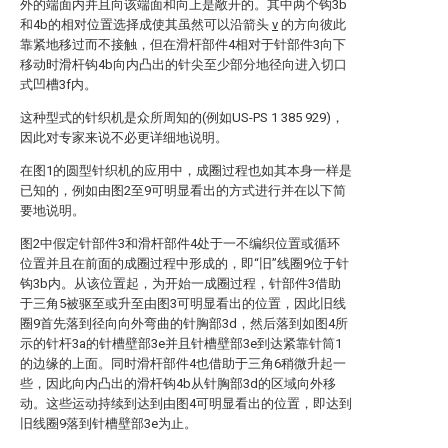
外的端面内并且向该端面和向上是敞开的。其中两个钩3b
和4b的相对位置选择成使其虽然可以沿箭头
v
的方向彼此
靠紧地移过而不接触，但在滑杆部件4相对于针部件3向下
移动时滑杆钩4b向内凸出的针尖至少部分地径向进入切口
式凹槽3f内。
这种型式的针织机是众所周知的(例如US-PS 1 385 929)，
因此对专家来说不必更详细地说明。
在图1的圆型针织机的应用中，成圈过程也如其本身一样是
已知的，例如由图2至9可明显看出的方式进行并在以下简
要地说明。
图2中假定针部件3和滑杆部件4处于一不编织位置或循环
位置并且在前面的成圈过程中形成的，即“旧”线圈9位于针
钩3b内。从该位置起，为开始一成圈过程，针部件3借助
于三角5被驱至或升至由图3可明显看出的位置，因此旧线
圈9首先落到径向向外弯曲的针胸部3d，然后落到如图4所
示的针杆3a的针槽壁部3e并且针槽壁部3e到达紧靠针筒1
的边缘的上面。同时滑杆部件4也借助于三角6稍微升起一
些，因此向内凸出的滑杆钩4b从针胸部3d的区域向外移
动。这些运动持续到达到由图4可明显看出的位置，即达到
旧线圈9落到针槽壁部3e为止。