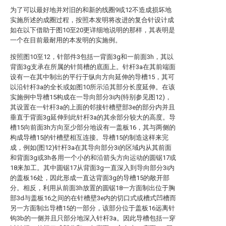
为了可以最好地并对旧的和新的线圈9或12不造成损坏地
实施所述的成圈过程，按照本发明将改进的复合针设计成
如在以下借助于图10至20更详细地说明的那样，其表明是
一个在目前最耐用的本发明的实施例。
按照图10至12，针部件3包括一背面3g和一前面3h，其以
背面3g支承在所属的针筒槽的底面上。针杆3a在其前端面
设有一在其中制出的平行于纵向方向延伸的导槽15，其可
以沿针杆3a的全长或如图10所示沿其部分长度延伸。在该
实施例中导槽15构成在一导向部分3i内(特别参见图12)，
其设置在一针杆3a的上面的邻接针槽壁部3e的部分内并且
垂直于背面3g延伸到此针杆3a的其余部分较大的高度。导
槽15向前面3h方向至少部分地设有一盖板16，其与两侧的
构成导槽15的针槽壁相互连接。导槽15的制造这样来完
成，例如(图12)针杆3a在其导向部分3i的区域内从其前面
和背面3g或3h各用一个小的和沿箭头方向运动的圆锯17或
18来加工。其中圆锯17从背面3g一直深入到导向部分3i内
的盖板16处，因此形成一直达背面3g的导槽15的敞开部
分。相反，利用从前面3h放置的圆锯18一方面制出位于胸
部3d与盖板16之间的在针槽壁3e内的切口式或槽式凹槽而
另一方面制出导槽15的一部分，该部分位于盖板16远离针
钩3b的一侧并且只部分地深入针杆3a。因此导槽包括一穿