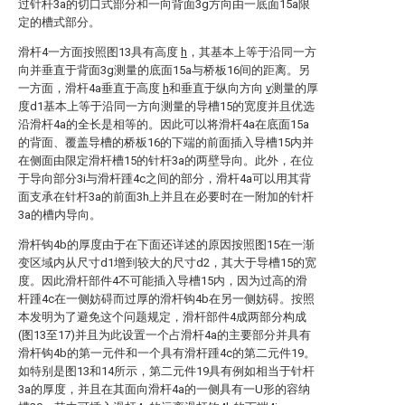
过针杆3a的切口式部分和一向背面3g方向由一底面15a限
定的槽式部分。
滑杆4一方面按照图13具有高度
h
，其基本上等于沿同一方
向并垂直于背面3g测量的底面15a与桥板16间的距离。另
一方面，滑杆4a垂直于高度
h
和垂直于纵向方向
v
测量的厚
度d1基本上等于沿同一方向测量的导槽15的宽度并且优选
沿滑杆4a的全长是相等的。因此可以将滑杆4a在底面15a
的背面、覆盖导槽的桥板16的下端的前面插入导槽15内并
在侧面由限定滑杆槽15的针杆3a的两壁导向。此外，在位
于导向部分3i与滑杆踵4c之间的部分，滑杆4a可以用其背
面支承在针杆3a的前面3h上并且在必要时在一附加的针杆
3a的槽内导向。
滑杆钩4b的厚度由于在下面还详述的原因按照图15在一渐
变区域内从尺寸d1增到较大的尺寸d2，其大于导槽15的宽
度。因此滑杆部件4不可能插入导槽15内，因为过高的滑
杆踵4c在一侧妨碍而过厚的滑杆钩4b在另一侧妨碍。按照
本发明为了避免这个问题规定，滑杆部件4成两部分构成
(图13至17)并且为此设置一个占滑杆4a的主要部分并具有
滑杆钩4b的第一元件和一个具有滑杆踵4c的第二元件19。
如特别是图13和14所示，第二元件19具有例如相当于针杆
3a的厚度，并且在其面向滑杆4a的一侧具有一U形的容纳