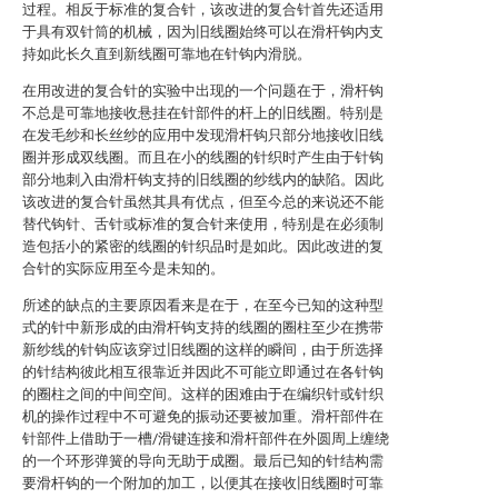
过程。相反于标准的复合针，该改进的复合针首先还适用
于具有双针筒的机械，因为旧线圈始终可以在滑杆钩内支
持如此长久直到新线圈可靠地在针钩内滑脱。
在用改进的复合针的实验中出现的一个问题在于，滑杆钩
不总是可靠地接收悬挂在针部件的杆上的旧线圈。特别是
在发毛纱和长丝纱的应用中发现滑杆钩只部分地接收旧线
圈并形成双线圈。而且在小的线圈的针织时产生由于针钩
部分地刺入由滑杆钩支持的旧线圈的纱线内的缺陷。因此
该改进的复合针虽然其具有优点，但至今总的来说还不能
替代钩针、舌针或标准的复合针来使用，特别是在必须制
造包括小的紧密的线圈的针织品时是如此。因此改进的复
合针的实际应用至今是未知的。
所述的缺点的主要原因看来是在于，在至今已知的这种型
式的针中新形成的由滑杆钩支持的线圈的圈柱至少在携带
新纱线的针钩应该穿过旧线圈的这样的瞬间，由于所选择
的针结构彼此相互很靠近并因此不可能立即通过在各针钩
的圈柱之间的中间空间。这样的困难由于在编织针或针织
机的操作过程中不可避免的振动还要被加重。滑杆部件在
针部件上借助于一槽/滑键连接和滑杆部件在外圆周上缠绕
的一个环形弹簧的导向无助于成圈。最后已知的针结构需
要滑杆钩的一个附加的加工，以便其在接收旧线圈时可靠