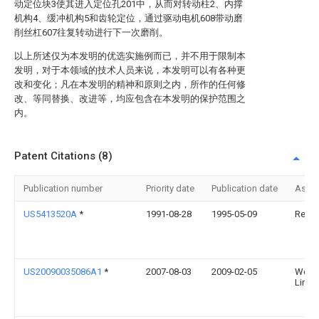
动定位块3使其进入定位孔201中，从而对转动柱2、内撑
机构4、缓冲机构5和齿轮定位，通过驱动电机608带动磨
削丝杠607往复转动进行下一次磨削。
以上所述仅为本发明的优选实施例而已，并不用于限制本
发明，对于本领域的技术人员来说，本发明可以有各种更
改和变化；凡在本发明的精神和原则之内，所作的任何修
改、等同替换、改进等，均应包含在本发明的保护范围之
内。
Patent Citations (8)
Publication number
Priority date
Publication date
Assi
US5413520A
*
1991-08-28
1995-05-09
Reish
US20090035086A1
*
2007-08-03
2009-02-05
Wolf
Linne