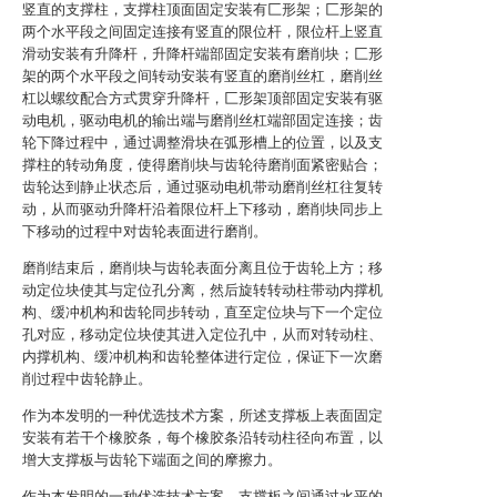
竖直的支撑柱，支撑柱顶面固定安装有匚形架；匚形架的
两个水平段之间固定连接有竖直的限位杆，限位杆上竖直
滑动安装有升降杆，升降杆端部固定安装有磨削块；匚形
架的两个水平段之间转动安装有竖直的磨削丝杠，磨削丝
杠以螺纹配合方式贯穿升降杆，匚形架顶部固定安装有驱
动电机，驱动电机的输出端与磨削丝杠端部固定连接；齿
轮下降过程中，通过调整滑块在弧形槽上的位置，以及支
撑柱的转动角度，使得磨削块与齿轮待磨削面紧密贴合；
齿轮达到静止状态后，通过驱动电机带动磨削丝杠往复转
动，从而驱动升降杆沿着限位杆上下移动，磨削块同步上
下移动的过程中对齿轮表面进行磨削。
磨削结束后，磨削块与齿轮表面分离且位于齿轮上方；移
动定位块使其与定位孔分离，然后旋转转动柱带动内撑机
构、缓冲机构和齿轮同步转动，直至定位块与下一个定位
孔对应，移动定位块使其进入定位孔中，从而对转动柱、
内撑机构、缓冲机构和齿轮整体进行定位，保证下一次磨
削过程中齿轮静止。
作为本发明的一种优选技术方案，所述支撑板上表面固定
安装有若干个橡胶条，每个橡胶条沿转动柱径向布置，以
增大支撑板与齿轮下端面之间的摩擦力。
作为本发明的一种优选技术方案，支撑板之间通过水平的