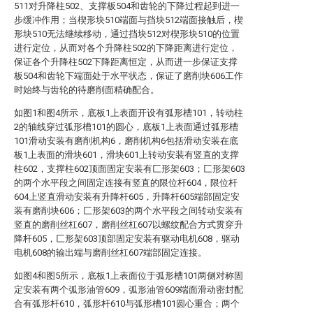
511对升降柱502、支撑板504和齿轮的下降过程起到进一
步缓冲作用；当楔形块510端面与挡块512端面接触后，楔
形块510无法继续移动，通过挡块512对楔形块510的位置
进行定位，从而对各个升降柱502的下降距离进行定位，
保证各个升降柱502下降距离恒定，从而进一步保证支撑
板504和齿轮下端面处于水平状态，保证了磨削块606工作
时始终与齿轮的待磨削面精确配合。
如图1和图4所示，底板1上表面开设有弧形槽101，转动柱
2的轴线穿过弧形槽101的圆心，底板1上表面通过弧形槽
101滑动安装有磨削机构6，磨削机构6包括滑动安装在底
板1上表面的滑块601，滑块601上转动安装有竖直的支撑
柱602，支撑柱602顶面固定安装有匚形架603；匚形架603
的两个水平段之间固定连接有竖直的限位杆604，限位杆
604上竖直滑动安装有升降杆605，升降杆605端部固定安
装有磨削块606；匚形架603的两个水平段之间转动安装有
竖直的磨削丝杠607，磨削丝杠607以螺纹配合方式贯穿升
降杆605，匚形架603顶部固定安装有驱动电机608，驱动
电机608的输出端与磨削丝杠607端部固定连接。
如图4和图5所示，底板1上表面位于弧形槽101两侧对称固
定安装有两个弧形油管609，弧形油管609端面滑动密封配
合有弧形杆610，弧形杆610与弧形槽101圆心重合；两个