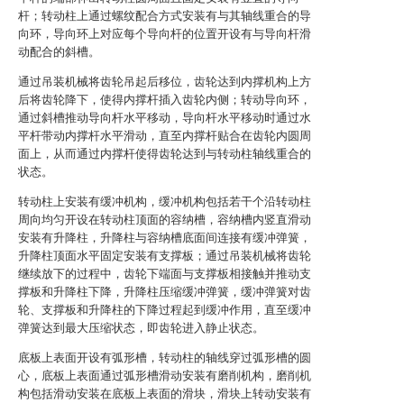
杆；转动柱上通过螺纹配合方式安装有与其轴线重合的导
向环，导向环上对应每个导向杆的位置开设有与导向杆滑
动配合的斜槽。
通过吊装机械将齿轮吊起后移位，齿轮达到内撑机构上方
后将齿轮降下，使得内撑杆插入齿轮内侧；转动导向环，
通过斜槽推动导向杆水平移动，导向杆水平移动时通过水
平杆带动内撑杆水平滑动，直至内撑杆贴合在齿轮内圆周
面上，从而通过内撑杆使得齿轮达到与转动柱轴线重合的
状态。
转动柱上安装有缓冲机构，缓冲机构包括若干个沿转动柱
周向均匀开设在转动柱顶面的容纳槽，容纳槽内竖直滑动
安装有升降柱，升降柱与容纳槽底面间连接有缓冲弹簧，
升降柱顶面水平固定安装有支撑板；通过吊装机械将齿轮
继续放下的过程中，齿轮下端面与支撑板相接触并推动支
撑板和升降柱下降，升降柱压缩缓冲弹簧，缓冲弹簧对齿
轮、支撑板和升降柱的下降过程起到缓冲作用，直至缓冲
弹簧达到最大压缩状态，即齿轮进入静止状态。
底板上表面开设有弧形槽，转动柱的轴线穿过弧形槽的圆
心，底板上表面通过弧形槽滑动安装有磨削机构，磨削机
构包括滑动安装在底板上表面的滑块，滑块上转动安装有