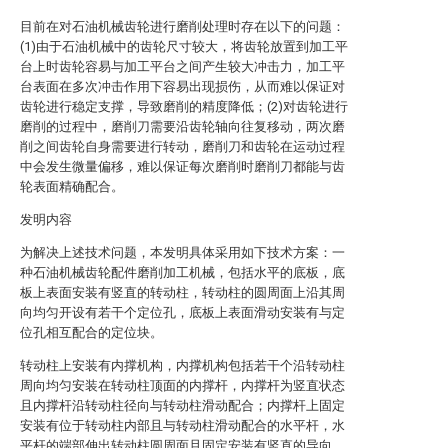
目前在对石油机械齿轮进行磨削处理时存在以下的问题：
(1)由于石油机械中的齿轮尺寸较大，将齿轮放置到加工平
台上时齿轮容易与加工平台之间产生较大冲击力，加工平
台表面在多次冲击作用下容易出现损伤，从而难以保证对
齿轮进行稳定支撑，导致磨削的精度降低；(2)对齿轮进行
磨削的过程中，磨削刀需要沿齿轮轴向往复移动，两次磨
削之间齿轮自身需要进行转动，磨削刀和齿轮在运动过程
中会发生微量偏移，难以保证每次磨削时磨削刀都能与齿
轮表面精确配合。
发明内容
为解决上述技术问题，本发明具体采用如下技术方案：一
种石油机械齿轮配件磨削加工机械，包括水平的底板，底
板上表面安装有竖直的转动柱，转动柱的圆周面上沿其周
向均匀开设有若干个定位孔，底板上表面滑动安装有与定
位孔相互配合的定位块。
转动柱上安装有内撑机构，内撑机构包括若干个沿转动柱
周向均匀安装在转动柱顶面的内撑杆，内撑杆为竖直状态
且内撑杆沿转动柱径向与转动柱滑动配合；内撑杆上固定
安装有位于转动柱内部且与转动柱滑动配合的水平杆，水
平杆的端部伸出转动柱圆周面且固定安装有竖直的导向