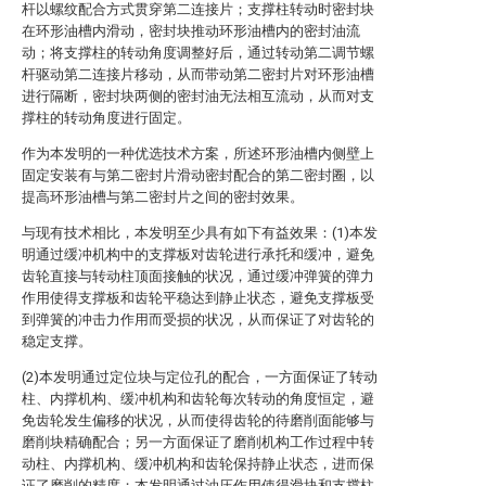
杆以螺纹配合方式贯穿第二连接片；支撑柱转动时密封块
在环形油槽内滑动，密封块推动环形油槽内的密封油流
动；将支撑柱的转动角度调整好后，通过转动第二调节螺
杆驱动第二连接片移动，从而带动第二密封片对环形油槽
进行隔断，密封块两侧的密封油无法相互流动，从而对支
撑柱的转动角度进行固定。
作为本发明的一种优选技术方案，所述环形油槽内侧壁上
固定安装有与第二密封片滑动密封配合的第二密封圈，以
提高环形油槽与第二密封片之间的密封效果。
与现有技术相比，本发明至少具有如下有益效果：(1)本发
明通过缓冲机构中的支撑板对齿轮进行承托和缓冲，避免
齿轮直接与转动柱顶面接触的状况，通过缓冲弹簧的弹力
作用使得支撑板和齿轮平稳达到静止状态，避免支撑板受
到弹簧的冲击力作用而受损的状况，从而保证了对齿轮的
稳定支撑。
(2)本发明通过定位块与定位孔的配合，一方面保证了转动
柱、内撑机构、缓冲机构和齿轮每次转动的角度恒定，避
免齿轮发生偏移的状况，从而使得齿轮的待磨削面能够与
磨削块精确配合；另一方面保证了磨削机构工作过程中转
动柱、内撑机构、缓冲机构和齿轮保持静止状态，进而保
证了磨削的精度；本发明通过油压作用使得滑块和支撑柱