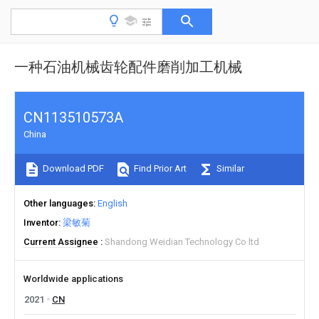
一种石油机械齿轮配件磨削加工机械
CN113510573A
China
Download PDF
Find Prior Art
Similar
Other languages
English
Inventor
梁敏菊
Current Assignee
Shandong Weidian Technology Co ltd
Worldwide applications
2021
CN