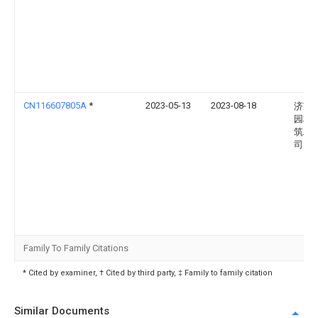
CN116607805A
*
2023-05-13
2023-08-18
济南
园林
筑工
司
Family To Family Citations
* Cited by examiner, † Cited by third party, ‡ Family to family citation
Similar Documents