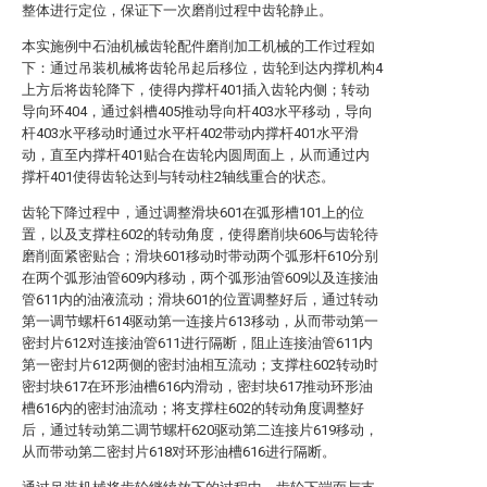
整体进行定位，保证下一次磨削过程中齿轮静止。
本实施例中石油机械齿轮配件磨削加工机械的工作过程如
下：通过吊装机械将齿轮吊起后移位，齿轮到达内撑机构4
上方后将齿轮降下，使得内撑杆401插入齿轮内侧；转动
导向环404，通过斜槽405推动导向杆403水平移动，导向
杆403水平移动时通过水平杆402带动内撑杆401水平滑
动，直至内撑杆401贴合在齿轮内圆周面上，从而通过内
撑杆401使得齿轮达到与转动柱2轴线重合的状态。
齿轮下降过程中，通过调整滑块601在弧形槽101上的位
置，以及支撑柱602的转动角度，使得磨削块606与齿轮待
磨削面紧密贴合；滑块601移动时带动两个弧形杆610分别
在两个弧形油管609内移动，两个弧形油管609以及连接油
管611内的油液流动；滑块601的位置调整好后，通过转动
第一调节螺杆614驱动第一连接片613移动，从而带动第一
密封片612对连接油管611进行隔断，阻止连接油管611内
第一密封片612两侧的密封油相互流动；支撑柱602转动时
密封块617在环形油槽616内滑动，密封块617推动环形油
槽616内的密封油流动；将支撑柱602的转动角度调整好
后，通过转动第二调节螺杆620驱动第二连接片619移动，
从而带动第二密封片618对环形油槽616进行隔断。