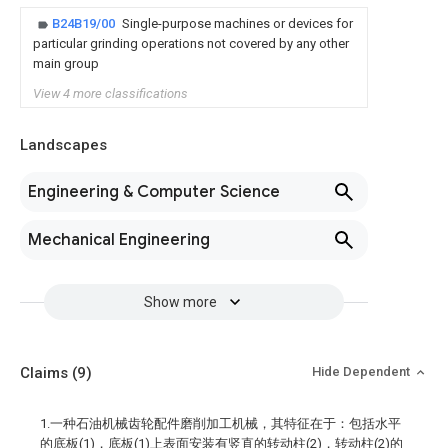
B24B19/00
Single-purpose machines or devices for
particular grinding operations not covered by any other
main group
View 4 more classifications
Landscapes
Engineering & Computer Science
Mechanical Engineering
Show more
Claims
(9)
Hide Dependent
1.一种石油机械齿轮配件磨削加工机械，其特征在于：包括水平
的底板(1)，底板(1)上表面安装有竖直的转动柱(2)，转动柱(2)的