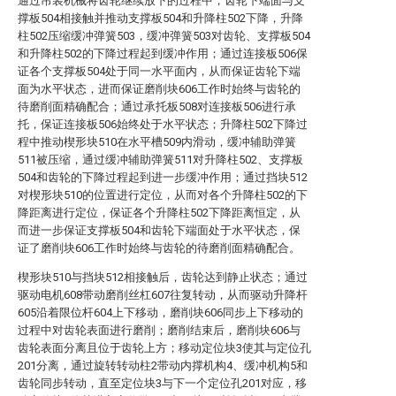
通过吊装机械将齿轮继续放下的过程中，齿轮下端面与支
撑板504相接触并推动支撑板504和升降柱502下降，升降
柱502压缩缓冲弹簧503，缓冲弹簧503对齿轮、支撑板504
和升降柱502的下降过程起到缓冲作用；通过连接板506保
证各个支撑板504处于同一水平面内，从而保证齿轮下端
面为水平状态，进而保证磨削块606工作时始终与齿轮的
待磨削面精确配合；通过承托板508对连接板506进行承
托，保证连接板506始终处于水平状态；升降柱502下降过
程中推动楔形块510在水平槽509内滑动，缓冲辅助弹簧
511被压缩，通过缓冲辅助弹簧511对升降柱502、支撑板
504和齿轮的下降过程起到进一步缓冲作用；通过挡块512
对楔形块510的位置进行定位，从而对各个升降柱502的下
降距离进行定位，保证各个升降柱502下降距离恒定，从
而进一步保证支撑板504和齿轮下端面处于水平状态，保
证了磨削块606工作时始终与齿轮的待磨削面精确配合。
楔形块510与挡块512相接触后，齿轮达到静止状态；通过
驱动电机608带动磨削丝杠607往复转动，从而驱动升降杆
605沿着限位杆604上下移动，磨削块606同步上下移动的
过程中对齿轮表面进行磨削；磨削结束后，磨削块606与
齿轮表面分离且位于齿轮上方；移动定位块3使其与定位孔
201分离，通过旋转转动柱2带动内撑机构4、缓冲机构5和
齿轮同步转动，直至定位块3与下一个定位孔201对应，移