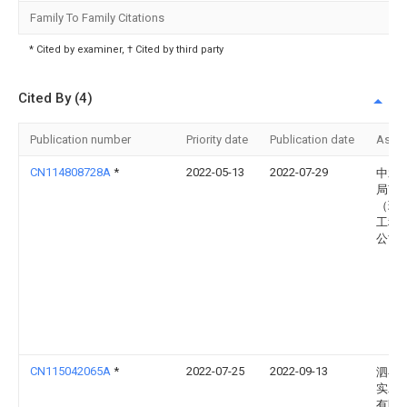
Family To Family Citations
* Cited by examiner, † Cited by third party
Cited By (4)
Publication number
Priority date
Publication date
Assi
CN114808728A
*
2022-05-13
2022-07-29
中水
局南
（珠
工程
公司
CN115042065A
*
2022-07-25
2022-09-13
泗县
实木
有限