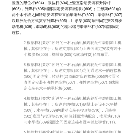
竖直的限位杆(604)，限位杆(604)上竖直滑动安装有升降杆
(605)，升降杆(605)端部固定安装有磨削块(606)；匚形架(603)的
两个水平段之间转动安装有竖直的磨削丝杠(607)，磨削丝杠(607)
以螺纹配合方式贯穿升降杆(605)，匚形架(603)顶部固定安装有驱
动电机(608)，驱动电机(608)的输出端与磨削丝杠(607)端部固定
连接。
2.根据权利要求1所述的一种石油机械齿轮配件磨削加工机
械，其特征在于：所述支撑板(504)上表面固定安装有若干
个橡胶条(505)，橡胶条(505)沿转动柱(2)径向布置。
3.根据权利要求1所述的一种石油机械齿轮配件磨削加工机
械，其特征在于：所述支撑板(504)之间通过水平的连接板
(506)固定连接，转动柱(2)顶面对应连接板(506)的位置竖
直固定安装有弹性伸缩柱(507)，弹性伸缩柱(507)顶端固
定安装有水平的承托板(508)。
4.根据权利要求1所述的一种石油机械齿轮配件磨削加工机
械，其特征在于：所述容纳槽(501)侧壁上开设有水平槽
(509)，水平槽(509)内滑动安装有楔形块(510)，升降柱
(502)底面与楔形块(510)的倾斜面滑动配合，楔形块(510)
与水平槽(509)端面之间固定连接有缓冲辅助弹簧(511)。
5.根据权利要求4所述的一种石油机械齿轮配件磨削加工机