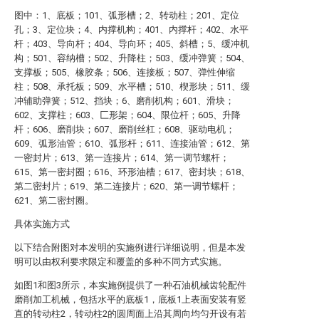
图中：1、底板；101、弧形槽；2、转动柱；201、定位
孔；3、定位块；4、内撑机构；401、内撑杆；402、水平
杆；403、导向杆；404、导向环；405、斜槽；5、缓冲机
构；501、容纳槽；502、升降柱；503、缓冲弹簧；504、
支撑板；505、橡胶条；506、连接板；507、弹性伸缩
柱；508、承托板；509、水平槽；510、楔形块；511、缓
冲辅助弹簧；512、挡块；6、磨削机构；601、滑块；
602、支撑柱；603、匚形架；604、限位杆；605、升降
杆；606、磨削块；607、磨削丝杠；608、驱动电机；
609、弧形油管；610、弧形杆；611、连接油管；612、第
一密封片；613、第一连接片；614、第一调节螺杆；
615、第一密封圈；616、环形油槽；617、密封块；618、
第二密封片；619、第二连接片；620、第一调节螺杆；
621、第二密封圈。
具体实施方式
以下结合附图对本发明的实施例进行详细说明，但是本发
明可以由权利要求限定和覆盖的多种不同方式实施。
如图1和图3所示，本实施例提供了一种石油机械齿轮配件
磨削加工机械，包括水平的底板1，底板1上表面安装有竖
直的转动柱2，转动柱2的圆周面上沿其周向均匀开设有若