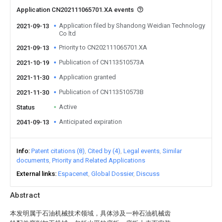
Application CN202111065701.XA events
Application filed by Shandong Weidian Technology
2021-09-13
Co ltd
Priority to CN202111065701.XA
2021-09-13
Publication of CN113510573A
2021-10-19
Application granted
2021-11-30
Publication of CN113510573B
2021-11-30
Active
Status
Anticipated expiration
2041-09-13
Info
Patent citations (8)
Cited by (4)
Legal events
Similar
documents
Priority and Related Applications
External links
Espacenet
Global Dossier
Discuss
Abstract
本发明属于石油机械技术领域，具体涉及一种石油机械齿