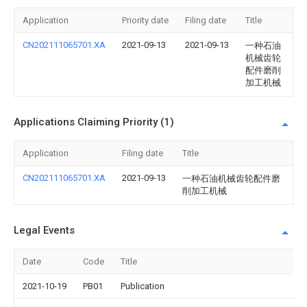
Application
Priority date
Filing date
Title
CN202111065701.XA
2021-09-13
2021-09-13
一种石油
机械齿轮
配件磨削
加工机械
Applications Claiming Priority (1)
Application
Filing date
Title
CN202111065701.XA
2021-09-13
一种石油机械齿轮配件磨
削加工机械
Legal Events
Date
Code
Title
2021-10-19
PB01
Publication