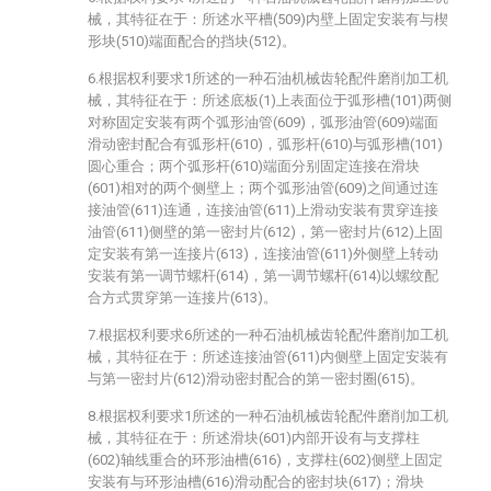
械，其特征在于：所述水平槽(509)内壁上固定安装有与楔
形块(510)端面配合的挡块(512)。
6.根据权利要求1所述的一种石油机械齿轮配件磨削加工机
械，其特征在于：所述底板(1)上表面位于弧形槽(101)两侧
对称固定安装有两个弧形油管(609)，弧形油管(609)端面
滑动密封配合有弧形杆(610)，弧形杆(610)与弧形槽(101)
圆心重合；两个弧形杆(610)端面分别固定连接在滑块
(601)相对的两个侧壁上；两个弧形油管(609)之间通过连
接油管(611)连通，连接油管(611)上滑动安装有贯穿连接
油管(611)侧壁的第一密封片(612)，第一密封片(612)上固
定安装有第一连接片(613)，连接油管(611)外侧壁上转动
安装有第一调节螺杆(614)，第一调节螺杆(614)以螺纹配
合方式贯穿第一连接片(613)。
7.根据权利要求6所述的一种石油机械齿轮配件磨削加工机
械，其特征在于：所述连接油管(611)内侧壁上固定安装有
与第一密封片(612)滑动密封配合的第一密封圈(615)。
8.根据权利要求1所述的一种石油机械齿轮配件磨削加工机
械，其特征在于：所述滑块(601)内部开设有与支撑柱
(602)轴线重合的环形油槽(616)，支撑柱(602)侧壁上固定
安装有与环形油槽(616)滑动配合的密封块(617)；滑块