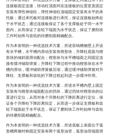
连接板固定连接，转动柱顶面对应连接板的位置竖直固定
安装有弹性伸缩柱，弹性伸缩柱顶端固定安装有水平的承
托板；通过承托板对连接板进行承托，保证连接板始终处
于水平状态；通过连接板保证了各个支撑板处于同一水平
面内，从而保证了齿轮下端面为水平状态，保证了磨削块
工作时始终与齿轮的待磨削面精确配合。
作为本发明的一种优选技术方案，所述容纳槽侧壁上开设
有水平槽，水平槽内滑动安装有楔形块，升降柱底面与楔
形块的倾斜面滑动配合；楔形块与水平槽端面之间固定连
接有缓冲辅助弹簧；升降柱下降过程中推动楔形块在水平
槽内滑动，缓冲辅助弹簧被压缩，通过缓冲辅助弹簧对升
降柱、支撑板和齿轮的下降过程起到进一步缓冲作用。
作为本发明的一种优选技术方案，所述水平槽内壁上固定
安装有与楔形块端面配合的挡块，通过挡块对楔形块的位
置进行定位，从而对各个升降柱的下降距离进行定位，保
证各个升降柱下降距离恒定，从而进一步保证支撑板和齿
轮下端面处于水平状态，保证了磨削块工作时始终与齿轮
的待磨削面精确配合。
作为本发明的一种优选技术方案，所述底板上表面位于弧
形槽两侧对称固定安装有两个弧形油管，弧形油管端面滑