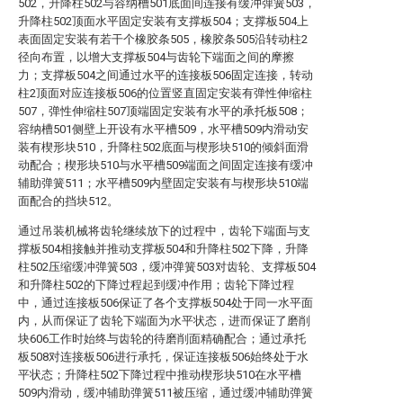
502，升降柱502与容纳槽501底面间连接有缓冲弹簧503，
升降柱502顶面水平固定安装有支撑板504；支撑板504上
表面固定安装有若干个橡胶条505，橡胶条505沿转动柱2
径向布置，以增大支撑板504与齿轮下端面之间的摩擦
力；支撑板504之间通过水平的连接板506固定连接，转动
柱2顶面对应连接板506的位置竖直固定安装有弹性伸缩柱
507，弹性伸缩柱507顶端固定安装有水平的承托板508；
容纳槽501侧壁上开设有水平槽509，水平槽509内滑动安
装有楔形块510，升降柱502底面与楔形块510的倾斜面滑
动配合；楔形块510与水平槽509端面之间固定连接有缓冲
辅助弹簧511；水平槽509内壁固定安装有与楔形块510端
面配合的挡块512。
通过吊装机械将齿轮继续放下的过程中，齿轮下端面与支
撑板504相接触并推动支撑板504和升降柱502下降，升降
柱502压缩缓冲弹簧503，缓冲弹簧503对齿轮、支撑板504
和升降柱502的下降过程起到缓冲作用；齿轮下降过程
中，通过连接板506保证了各个支撑板504处于同一水平面
内，从而保证了齿轮下端面为水平状态，进而保证了磨削
块606工作时始终与齿轮的待磨削面精确配合；通过承托
板508对连接板506进行承托，保证连接板506始终处于水
平状态；升降柱502下降过程中推动楔形块510在水平槽
509内滑动，缓冲辅助弹簧511被压缩，通过缓冲辅助弹簧