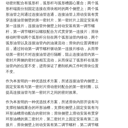
动密封配合有弧形杆，弧形杆与弧形槽圆心重合；两个弧
形杆端面分别固定连接在滑块相对的两个侧壁上；两个弧
形油管之间通过连接油管连通，连接油管上滑动安装有贯
穿连接油管侧壁的第一密封片，第一密封片上固定安装有
第一连接片，连接油管外侧壁上转动安装有第一调节螺
杆，第一调节螺杆以螺纹配合方式贯穿第一连接片；滑块
移动时带动两个弧形杆分别在两个弧形油管内移动，两个
弧形油管以及连接油管内的油液流动；滑块的位置调整好
后，通过转动第一调节螺杆驱动第一连接片移动，从而带
动第一密封片对连接油管进行隔断，阻止连接油管内第一
密封片两侧的密封油相互流动，从而保证了弧形杆在弧形
油管内的位置不变，进而保证了磨削机构工作时滑块位置
不变。
作为本发明的一种优选技术方案，所述连接油管内侧壁上
固定安装有与第一密封片滑动密封配合的第一密封圈，以
提高连接油管与第一密封片之间的密封效果。
作为本发明的一种优选技术方案，所述滑块内部开设有与
支撑柱轴线重合的环形油槽，支撑柱侧壁上固定安装有与
环形油槽滑动配合的密封块；滑块侧壁上滑动安装有贯穿
环形油槽的第二密封片，第二密封片上固定安装有第二连
接片，滑块侧壁上转动安装有第二调节螺杆，第二调节螺