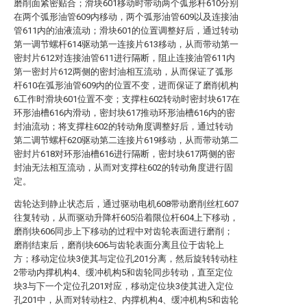
磨削面紧密贴合；滑块601移动时带动两个弧形杆610分别
在两个弧形油管609内移动，两个弧形油管609以及连接油
管611内的油液流动；滑块601的位置调整好后，通过转动
第一调节螺杆614驱动第一连接片613移动，从而带动第一
密封片612对连接油管611进行隔断，阻止连接油管611内
第一密封片612两侧的密封油相互流动，从而保证了弧形
杆610在弧形油管609内的位置不变，进而保证了磨削机构
6工作时滑块601位置不变；支撑柱602转动时密封块617在
环形油槽616内滑动，密封块617推动环形油槽616内的密
封油流动；将支撑柱602的转动角度调整好后，通过转动
第二调节螺杆620驱动第二连接片619移动，从而带动第二
密封片618对环形油槽616进行隔断，密封块617两侧的密
封油无法相互流动，从而对支撑柱602的转动角度进行固
定。
齿轮达到静止状态后，通过驱动电机608带动磨削丝杠607
往复转动，从而驱动升降杆605沿着限位杆604上下移动，
磨削块606同步上下移动的过程中对齿轮表面进行磨削；
磨削结束后，磨削块606与齿轮表面分离且位于齿轮上
方；移动定位块3使其与定位孔201分离，然后旋转转动柱
2带动内撑机构4、缓冲机构5和齿轮同步转动，直至定位
块3与下一个定位孔201对应，移动定位块3使其进入定位
孔201中，从而对转动柱2、内撑机构4、缓冲机构5和齿轮