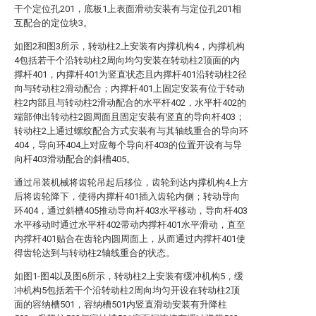
干个定位孔201，底板1上表面滑动安装有与定位孔201相
互配合的定位块3。
如图2和图3所示，转动柱2上安装有内撑机构4，内撑机构
4包括若干个沿转动柱2周向均匀安装在转动柱2顶面的内
撑杆401，内撑杆401为竖直状态且内撑杆401沿转动柱2径
向与转动柱2滑动配合；内撑杆401上固定安装有位于转动
柱2内部且与转动柱2滑动配合的水平杆402，水平杆402的
端部伸出转动柱2圆周面且固定安装有竖直的导向杆403；
转动柱2上通过螺纹配合方式安装有与其轴线重合的导向环
404，导向环404上对应每个导向杆403的位置开设有与导
向杆403滑动配合的斜槽405。
通过吊装机械将齿轮吊起后移位，齿轮到达内撑机构4上方
后将齿轮降下，使得内撑杆401插入齿轮内侧；转动导向
环404，通过斜槽405推动导向杆403水平移动，导向杆403
水平移动时通过水平杆402带动内撑杆401水平滑动，直至
内撑杆401贴合在齿轮内圆周面上，从而通过内撑杆401使
得齿轮达到与转动柱2轴线重合的状态。
如图1-图4以及图6所示，转动柱2上安装有缓冲机构5，缓
冲机构5包括若干个沿转动柱2周向均匀开设在转动柱2顶
面的容纳槽501，容纳槽501内竖直滑动安装有升降柱