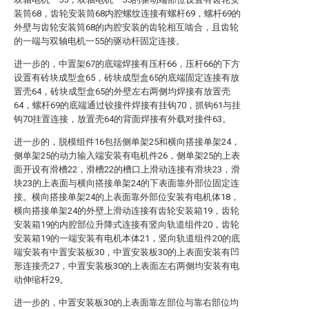
装筒68，齿轮安装筒68内腔螺纹连接有螺杆69，螺杆69的
外壁与齿轮安装筒68的内腔安装的齿轮相互啮合，且齿轮
的一端与双轴电机一55的驱动杆固定连接。
进一步的，中置架67的底端焊接有压杆66，压杆66的下方
设置有砖块成型盒65，砖块成型盒65的底端固定连接有放
置壳64，砖块成型盒65的外壁左右两侧均焊接有放置壳
64，螺杆69的底端通过铰接件焊接有挂钩70，抓钩61与挂
钩70挂置连接，放置壳64的背面焊接有外载对接件63。
进一步的，脱模组件16包括侧单架25和横向搭接单架24，
侧单架25的动力输入端安装有电机件26，侧单架25的上表
面开设有滑槽22，滑槽22的槽口上滑动连接有滑块23，滑
块23的上表面与横向搭接单架24的下表面靠外部位固定连
接。横向搭接单架24的上表面靠外部位安装有电机体18，
横向搭接单架24的外壁上滑动连接有齿轮安装箱19，齿轮
安装箱19的内腔部位升降式连接有竖向轨道组件20，齿轮
安装箱19的一端安装有电机本体21，竖向轨道组件20的底
端安装有中置安装板30，中置安装板30的上表面安装有凹
形连接壳27，中置安装板30的上表面左右两侧均安装有电
动伸缩杆29。
进一步的，中置安装板30的上表面靠左部位与靠右部位均