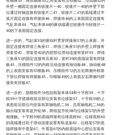
有轴座53，两组轴座53之间安装有活动轴52，活动轴52的
外壁一侧固定连接有铰接片一40，铰接片一40的外壁下部
位通过转轴连接有铰接片二41，铰接片二41的底端通过半
弧片固定连接有焊接块46，焊接块46的上表面固定连接有
气缸本体44，气缸本体44的驱动端通过铰接件与铰接片一
40的下表面固定连接。
进一步的，气缸体35的驱动杆贯穿焊接座37的上表面，并
固定连接有焊借三角座51，焊借三角座51的外壁上焊接有
滑套管42，滑套管42的内腔部位滑动连接有竖杆39，焊借
三角座51的固定连接有压座50，竖杆39的底端设置有焊接
板45，压模组件12的内框活动连接有抽动板48，抽动板48
的上表面安装有印模板49。压模组件12的左右两侧外框靠
下部位焊接有焊接板45，印模板49的上表面左右两侧均焊
接有夹持板47。
进一步的，脱模组件16包括框架本体54和十字框59，十字
框59十字搭接框前后部位安装有位移架57，十字框59的上
表面前后部位均安装有双轴电机二56，且双轴电机二56的
输出端安装有提升轮58，两组提升轮58与位移架57的外壁
相接触。十字框59的底端焊接有位移底框60，位移底框60
的底端通过轮子滑动连接设置有轨道架62，位移架57的底
端焊接有中置架67。中置架67的内框底端中心部位安装有
双轴电机一55，双轴电机一55的驱动端部位设置有齿轮安