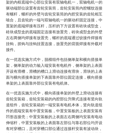
架的内框底端中心部位安装有双轴电机一，双轴电机一的
驱动端部位设置有齿轮安装筒，齿轮安装筒内腔螺纹连接
有螺杆，螺杆的外壁与齿轮安装筒的内腔安装的齿轮相互
啮合，且齿轮的一端与双轴电机一的驱动杆固定连接，中
置架的底端焊接有压杆，压杆的下方设置有砖块成型盒，
砖块成型盒的底端固定连接有放置壳，砖块成型盒的外壁
左右两侧均焊接有放置壳，螺杆的底端通过铰接件焊接有
挂钩，抓钩与挂钩挂置连接，放置壳的背面焊接有外载对
接件。
在一优选实施方式中，脱模组件包括侧单架和横向搭接单
架，侧单架的动力输入端安装有电机件，侧单架的上表面
开设有滑槽，滑槽的槽口上滑动连接有滑块，滑块的上表
面与横向搭接单架的下表面靠外部位固定连接，横向搭接
单架的上表面靠外部位安装有电机体。
在一优选实施方式中，横向搭接单架的外壁上滑动连接有
齿轮安装箱，齿轮安装箱的内腔部位升降式连接有竖向轨
道组件，齿轮安装箱的一端安装有电机本体，竖向轨道组
件的底端安装有中置安装板，中置安装板的上表面安装有
凹形连接壳；中置安装板的上表面左右两侧均安装有电动
伸缩杆，中置安装板的上表面靠左部位与靠右部位均开设
有对穿槽口，且对穿槽口部位通过连接杆安装有波动块，