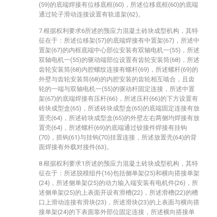
(59)的底端焊接有位移底框(60)，所述位移底框(60)的底端
通过轮子滑动连接设置有轨道架(62)。
7.根据权利要求6所述的预应力混凝土砖块成型机构，其特
征在于：所述位移架(57)的底端焊接有中置架(67)，所述中
置架(67)的内框底端中心部位安装有双轴电机一(55)，所述
双轴电机一(55)的驱动端部位设置有齿轮安装筒(68)，所述
齿轮安装筒(68)内腔螺纹连接有螺杆(69)，所述螺杆(69)的
外壁与齿轮安装筒(68)的内腔安装的齿轮相互啮合，且齿
轮的一端与双轴电机一(55)的驱动杆固定连接，所述中置
架(67)的底端焊接有压杆(66)，所述压杆(66)的下方设置有
砖块成型盒(65)，所述砖块成型盒(65)的底端固定连接有放
置壳(64)，所述砖块成型盒(65)的外壁左右两侧均焊接有放
置壳(64)，所述螺杆(69)的底端通过铰接件焊接有挂钩
(70)，抓钩(61)与挂钩(70)挂置连接，所述放置壳(64)的背
面焊接有外载对接件(63)。
8.根据权利要求1所述的预应力混凝土砖块成型机构，其特
征在于：所述脱模组件(16)包括侧单架(25)和横向搭接单架
(24)，所述侧单架(25)的动力输入端安装有电机件(26)，所
述侧单架(25)的上表面开设有滑槽(22)，所述滑槽(22)的槽
口上滑动连接有滑块(23)，所述滑块(23)的上表面与横向搭
接单架(24)的下表面靠外部位固定连接，所述横向搭接单