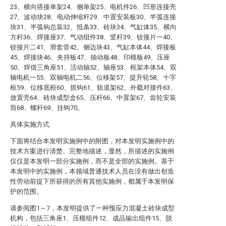
23、横向搭接单架24、侧单架25、电机件26、凹形连接壳
27、波动块28、电动伸缩杆29、中置安装板30、半弧连接
块31、半弧钩总装32、抵条33、砖块34、气缸体35、横向
方杆36、焊接座37、气动组件38、竖杆39、铰接片一40、
铰接片二41、滑套管42、侧边块43、气缸本体44、焊接板
45、焊接块46、夹持板47、抽动板48、印模板49、压座
50、焊借三角座51、活动轴52、轴座53、框架本体54、双
轴电机一55、双轴电机二56、位移架57、提升轮58、十字
框59、位移底框60、抓钩61、轨道架62、外载对接件63、
放置壳64、砖块成型盒65、压杆66、中置架67、齿轮安装
筒68、螺杆69、挂钩70。
具体实施方式
下面将结合本发明实施例中的附图，对本发明实施例中的
技术方案进行清楚、完整地描述，显然，所描述的实施例
仅仅是本发明一部分实施例，而不是全部的实施例。基于
本发明中的实施例，本领域普通技术人员在没有做出创造
性劳动前提下所获得的所有其他实施例，都属于本发明保
护的范围。
请参阅图1～7，本发明提供了一种预应力混凝土砖块成型
机构，包括三角座1、压模组件12、成品输出组件15、脱