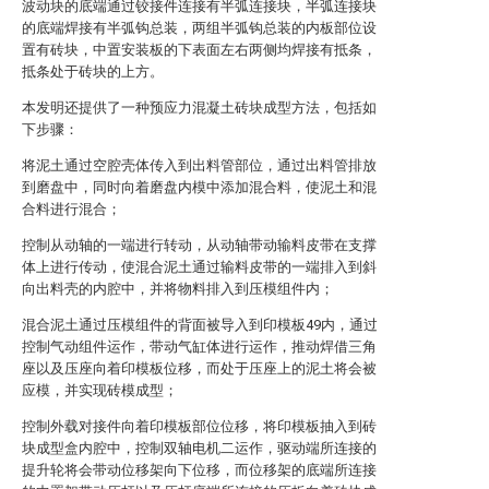
波动块的底端通过铰接件连接有半弧连接块，半弧连接块
的底端焊接有半弧钩总装，两组半弧钩总装的内板部位设
置有砖块，中置安装板的下表面左右两侧均焊接有抵条，
抵条处于砖块的上方。
本发明还提供了一种预应力混凝土砖块成型方法，包括如
下步骤：
将泥土通过空腔壳体传入到出料管部位，通过出料管排放
到磨盘中，同时向着磨盘内模中添加混合料，使泥土和混
合料进行混合；
控制从动轴的一端进行转动，从动轴带动输料皮带在支撑
体上进行传动，使混合泥土通过输料皮带的一端排入到斜
向出料壳的内腔中，并将物料排入到压模组件内；
混合泥土通过压模组件的背面被导入到印模板49内，通过
控制气动组件运作，带动气缸体进行运作，推动焊借三角
座以及压座向着印模板位移，而处于压座上的泥土将会被
应模，并实现砖模成型；
控制外载对接件向着印模板部位位移，将印模板抽入到砖
块成型盒内腔中，控制双轴电机二运作，驱动端所连接的
提升轮将会带动位移架向下位移，而位移架的底端所连接