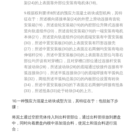
架(24)的上表面靠外部位安装有电机体(18)。
9.根据权利要求8所述的预应力混凝土砖块成型机构，其特
征在于：所述横向搭接单架(24)的外壁上滑动连接有齿轮
安装箱(19)，所述齿轮安装箱(19)的内腔部位升降式连接有
竖向轨道组件(20)，所述齿轮安装箱(19)的一端安装有电机
本体(21)，所述竖向轨道组件(20)的底端安装有中置安装板
(30)，所述中置安装板(30)的上表面安装有凹形连接壳
(27)；所述中置安装板(30)的上表面左右两侧均安装有电动
伸缩杆(29)，所述中置安装板(30)的上表面靠左部位与靠右
部位均开设有对穿槽口，且对穿槽口部位通过连接杆安装
有波动块(28)，所述波动块(28)的底端通过铰接件连接有半
弧连接块(31)，所述半弧连接块(31)的底端焊接有半弧钩总
装(32)，两组所述半弧钩总装(32)的内板部位设置有砖块
(34)，所述中置安装板(30)的下表面左右两侧均焊接有抵条
(33)，所述抵条(33)处于砖块(34)的上方。
10.一种预应力混凝土砖块成型方法，其特征在于：包括如下步
骤：
将泥土通过空腔壳体传入到出料管部位，通过出料管排放到磨盘
中，同时向着磨盘内模中添加混合料，使泥土和混合料进行混
合；