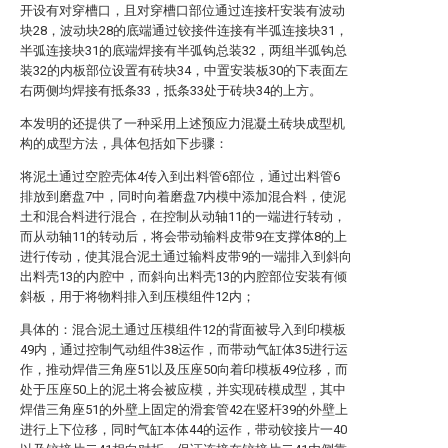
开设有对穿槽口，且对穿槽口部位通过连接杆安装有波动
块28，波动块28的底端通过铰接件连接有半弧连接块31，
半弧连接块31的底端焊接有半弧钩总装32，两组半弧钩总
装32的内板部位设置有砖块34，中置安装板30的下表面左
右两侧均焊接有抵条33，抵条33处于砖块34的上方。
本发明的还提供了一种采用上述预应力混凝土砖块成型机
构的成型方法，具体包括如下步骤：
将泥土通过空腔壳体4传入到出料管6部位，通过出料管6
排放到磨盘7中，同时向着磨盘7内模中添加混合料，使泥
土和混合料进行混合，在控制从动轴11的一端进行转动，
而从动轴11的转动后，将会带动输料皮带9在支撑体8的上
进行传动，使其混合泥土通过输料皮带9的一端排入到斜向
出料壳13的内腔中，而斜向出料壳13的内腔部位安装有倾
斜板，用于将物料排入到压模组件12内；
具体的：混合泥土通过压模组件12的背面被导入到印模板
49内，通过控制气动组件38运作，而带动气缸体35进行运
作，推动焊借三角座51以及压座50向着印模板49位移，而
处于压座50上的泥土将会被应模，并实现砖模成型，其中
焊借三角座51的外壁上固定的滑套管42在竖杆39的外壁上
进行上下位移，同时气缸本体44的运作，带动铰接片一40