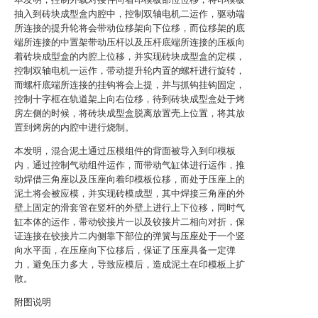
抽入到砖块成型盒内腔中，控制双轴电机二运作，驱动端
所连接的提升轮将会带动位移架向下位移，而位移架的底
端所连接的中置架带动压杆以及压杆底端所连接的压板向
着砖块成型盒的内腔上位移，并实现砖块成型盒的定模，
控制双轴电机一运作，带动提升轮内置的螺杆进行旋转，
而螺杆底端所连接的挂钩将会上提，并与抓钩挂钩固定，
控制十字框在轨道架上向右位移，待到砖块成型盒处于烤
房左侧的时候，将砖块成型盒脱离放置壳上位置，将其放
置到烤房的内腔中进行烧制。
本发明，混合泥土通过压模组件的背面被导入到印模板
内，通过控制气动组件运作，而带动气缸体进行运作，推
动焊借三角座以及压座向着印模板位移，而处于压座上的
泥土将会被应模，并实现砖模成型，其中焊接三角座的外
壁上固定的滑套管在竖杆的外壁上进行上下位移，同时气
缸本体的运作，带动铰接片一以及铰接片二相向对折，保
证连接在铰接片二内侧靠下部位的弹簧与压座处于一个竖
向水平面，在压座向下位移后，保证了压座具备一定弹
力，避免压力多大，导致应模后，造成泥土在印模板上扩
散。
附图说明