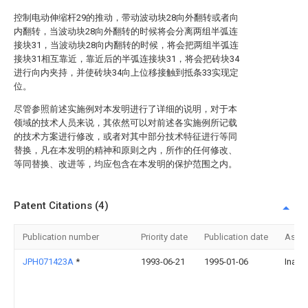
控制电动伸缩杆29的推动，带动波动块28向外翻转或者向
内翻转，当波动块28向外翻转的时候将会分离两组半弧连
接块31，当波动块28向内翻转的时候，将会把两组半弧连
接块31相互靠近，靠近后的半弧连接块31，将会把砖块34
进行向内夹持，并使砖块34向上位移接触到抵条33实现定
位。
尽管参照前述实施例对本发明进行了详细的说明，对于本
领域的技术人员来说，其依然可以对前述各实施例所记载
的技术方案进行修改，或者对其中部分技术特征进行等同
替换，凡在本发明的精神和原则之内，所作的任何修改、
等同替换、改进等，均应包含在本发明的保护范围之内。
Patent Citations (4)
Publication number
Priority date
Publication date
Assi
JPH071423A
*
1993-06-21
1995-01-06
Inax 