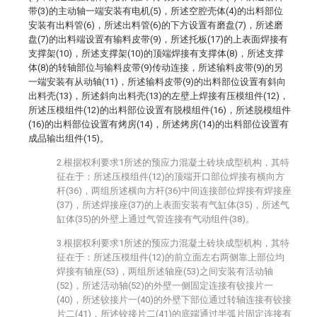
带(3)的主动轴一端安装有电机(5)，所述空腔壳体(4)的出料部位
安装有出料管(6)，所述出料管(6)的下方设置有磨盘(7)，所述磨
盘(7)的出料端设置有输料皮带(9)，所述托板(17)的上表面焊接有
支撑架(10)，所述支撑架(10)的顶端焊接有支撑体(8)，所述支撑
体(8)的转轴部位与输料皮带(9)传动连接，所述输料皮带(9)的另
一端安装有从动轴(11)，所述输料皮带(9)的出料部位设置有斜向
出料壳(13)，所述斜向出料壳(13)的左壁上焊接有压模组件(12)，
所述压模组件(12)的出料部位设置有脱模组件(16)，所述脱模组件
(16)的出料部位设置有烤房(14)，所述烤房(14)的出料部位设置有
成品输出组件(15)。
2.根据权利要求1所述的预应力混凝土砖块成型机构，其特
征在于：所述压模组件(12)的顶端开口部位焊接有横向方
杆(36)，两组所述横向方杆(36)中间连接部位焊接有焊接座
(37)，所述焊接座(37)的上表面安装有气缸体(35)，所述气
缸体(35)的外壁上通过气管连接有气动组件(38)。
3.根据权利要求1所述的预应力混凝土砖块成型机构，其特
征在于：所述压模组件(12)的前立面左右两侧靠上部位均
焊接有轴座(53)，两组所述轴座(53)之间安装有活动轴
(52)，所述活动轴(52)的外壁一侧固定连接有铰接片一
(40)，所述铰接片一(40)的外壁下部位通过转轴连接有铰接
片二(41)，所述铰接片二(41)的底端通过半弧片固定连接有