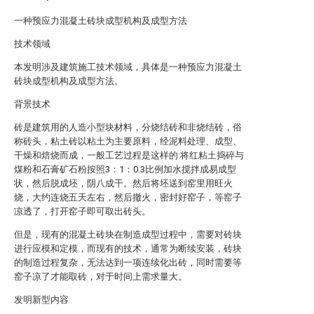
一种预应力混凝土砖块成型机构及成型方法
技术领域
本发明涉及建筑施工技术领域，具体是一种预应力混凝土
砖块成型机构及成型方法。
背景技术
砖是建筑用的人造小型块材料，分烧结砖和非烧结砖，俗
称砖头，粘土砖以粘土为主要原料，经泥料处理、成型、
干燥和焙烧而成，一般工艺过程是这样的:将红粘土捣碎与
煤粉和石膏矿石粉按照3：1：0.3比例加水搅拌成易成型
状，然后脱成坯，阴八成干。然后将坯送到窑里用旺火
烧，大约连烧五天左右，然后撤火，密封好窑子，等窑子
凉透了，打开窑子即可取出砖头。
但是，现有的混凝土砖块在制造成型过程中，需要对砖块
进行应模和定模，而现有的技术，通常为断续安装，砖块
的制造过程复杂，无法达到一项连续化出砖，同时需要等
窑子凉了才能取砖，对于时间上需求量大。
发明新型内容