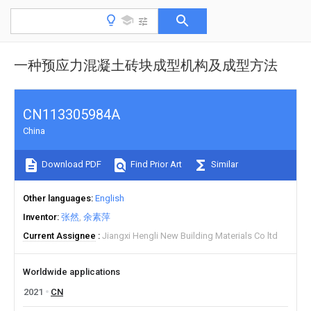
一种预应力混凝土砖块成型机构及成型方法
CN113305984A
China
Download PDF
Find Prior Art
Similar
Other languages
English
Inventor
张然
余素萍
Current Assignee
Jiangxi Hengli New Building Materials Co ltd
Worldwide applications
2021
CN