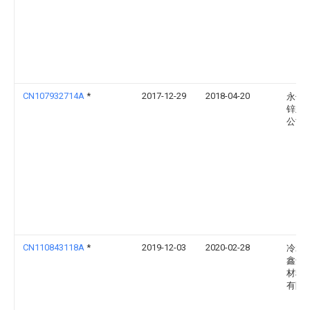
CN107932714A
*
2017-12-29
2018-04-20
永仁
锌业
公司
CN110843118A
*
2019-12-03
2020-02-28
冷水
鑫达
材料
有限