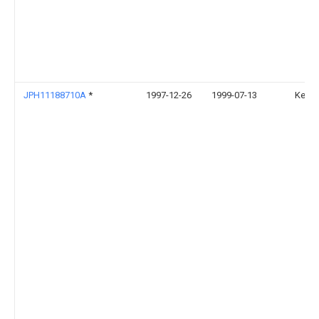
JPH11188710A
*
1997-12-26
1999-07-13
Kei:K