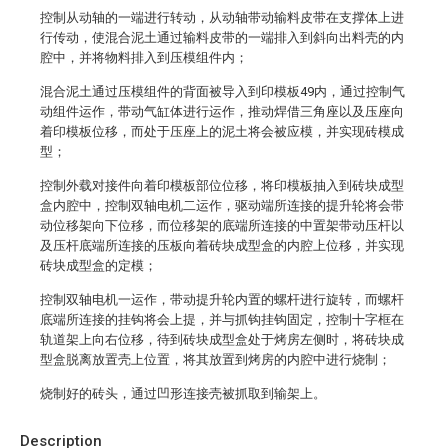
控制从动轴的一端进行转动，从动轴带动输料皮带在支撑体上进
行传动，使混合泥土通过输料皮带的一端排入到斜向出料壳的内
腔中，并将物料排入到压模组件内；
混合泥土通过压模组件的背面被导入到印模板49内，通过控制气
动组件运作，带动气缸体进行运作，推动焊借三角座以及压座向
着印模板位移，而处于压座上的泥土将会被应模，并实现砖模成
型；
控制外载对接件向着印模板部位位移，将印模板抽入到砖块成型
盒内腔中，控制双轴电机二运作，驱动端所连接的提升轮将会带
动位移架向下位移，而位移架的底端所连接的中置架带动压杆以
及压杆底端所连接的压板向着砖块成型盒的内腔上位移，并实现
砖块成型盒的定模；
控制双轴电机一运作，带动提升轮内置的螺杆进行旋转，而螺杆
底端所连接的挂钩将会上提，并与抓钩挂钩固定，控制十字框在
轨道架上向右位移，待到砖块成型盒处于烤房左侧时，将砖块成
型盒脱离放置壳上位置，将其放置到烤房的内腔中进行烧制；
烧制好的砖头，通过凹形连接壳被抓取到输架上。
Description