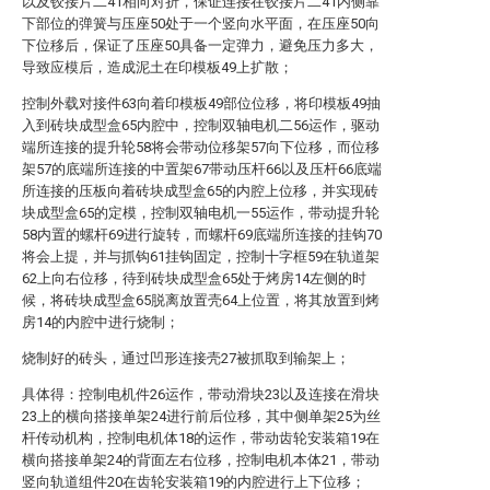
以及铰接片二41相向对折，保证连接在铰接片二41内侧靠
下部位的弹簧与压座50处于一个竖向水平面，在压座50向
下位移后，保证了压座50具备一定弹力，避免压力多大，
导致应模后，造成泥土在印模板49上扩散；
控制外载对接件63向着印模板49部位位移，将印模板49抽
入到砖块成型盒65内腔中，控制双轴电机二56运作，驱动
端所连接的提升轮58将会带动位移架57向下位移，而位移
架57的底端所连接的中置架67带动压杆66以及压杆66底端
所连接的压板向着砖块成型盒65的内腔上位移，并实现砖
块成型盒65的定模，控制双轴电机一55运作，带动提升轮
58内置的螺杆69进行旋转，而螺杆69底端所连接的挂钩70
将会上提，并与抓钩61挂钩固定，控制十字框59在轨道架
62上向右位移，待到砖块成型盒65处于烤房14左侧的时
候，将砖块成型盒65脱离放置壳64上位置，将其放置到烤
房14的内腔中进行烧制；
烧制好的砖头，通过凹形连接壳27被抓取到输架上；
具体得：控制电机件26运作，带动滑块23以及连接在滑块
23上的横向搭接单架24进行前后位移，其中侧单架25为丝
杆传动机构，控制电机体18的运作，带动齿轮安装箱19在
横向搭接单架24的背面左右位移，控制电机本体21，带动
竖向轨道组件20在齿轮安装箱19的内腔进行上下位移；