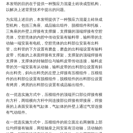
本发明的目的在于提供一种预应力混凝土砖块成型机构，
以解决上述背景技术中提出的问题。
为实现上述目的，本发明提供了一种预应力混凝土砖块成
型机构，包括三角座、成品输出组件、脱模组件和托板，
三角座的外壁上焊接有支撑腿，支撑腿的顶端焊接有空腔
壳体，空腔壳体的内腔中传动安装有输料带，输料带的主
动轴一端安装有电机，空腔壳体的出料部位安装有出料
管，出料管的下方设置有磨盘，磨盘的出料端设置有输料
皮带，托板的上表面焊接有支撑架，支撑架的顶端焊接有
支撑体，支撑体的转轴部位与输料皮带传动连接，输料皮
带的另一端安装有从动轴，输料皮带的出料部位设置有斜
向出料壳，斜向出料壳的左壁上焊接有压模组件，压模组
件的出料部位设置有脱模组件，脱模组件的出料部位设置
有烤房，烤房的出料部位设置有成品输出组件。
在一优选实施方式中，压模组件的顶端开口部位焊接有横
向方杆，两组横向方杆中间连接部位焊接有焊接座，焊接
座的上表面安装有气缸体，气缸体的外壁上通过气管连接
有气动组件。
在一优选实施方式中，压模组件的前立面左右两侧靠上部
位均焊接有轴座，两组轴座之间安装有活动轴，活动轴的