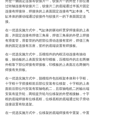
外壁一侧固定连接有铰接片一，铰接片一的外壁下部位通
过转轴连接有铰接片二，铰接片二的底端通过半弧片固定
连接有焊接块，焊接块的上表面固定连接有气缸本体，气
缸本体的驱动端通过铰接件与铰接片一的下表面固定连
接。
在一优选实施方式中，气缸体的驱动杆贯穿焊接座的上表
面，并固定连接有焊借三角座，焊借三角座的外壁上焊接
有滑套管，滑套管的内腔部位滑动连接有竖杆，焊借三角
座的固定连接有压座，竖杆的底端设置有焊接板。
在一优选实施方式中，压模组件的内框活动连接有抽动
板，抽动板的上表面安装有印模板，压模组件的左右两侧
外框靠下部位焊接有焊接板，印模板的上表面左右两侧均
焊接有夹持板。
在一优选实施方式中，脱模组件包括框架本体和十字框，
十字框十字搭接框前后部位安装有位移架，十字框的上表
面前后部位均安装有双轴电机二，且双轴电机二的输出端
安装有提升轮，两组提升轮与位移架的外壁相接触，十字
框的底端焊接有位移底框，位移底框的底端通过轮子滑动
连接设置有轨道架。
在一优选实施方式中，位移架的底端焊接有中置架，中置