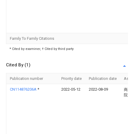
Family To Family Citations
* Cited by examiner, † Cited by third party
Cited By (1)
Publication number
Priority date
Publication date
Assi
CN114876206A
*
2022-05-12
2022-08-09
商丘
院