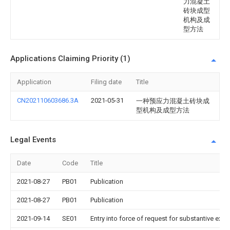
力混凝土
砖块成型
机构及成
型方法
Applications Claiming Priority (1)
Application
Filing date
Title
CN202110603686.3A
2021-05-31
一种预应力混凝土砖块成
型机构及成型方法
Legal Events
Date
Code
Title
2021-08-27
PB01
Publication
2021-08-27
PB01
Publication
2021-09-14
SE01
Entry into force of request for substantive exa