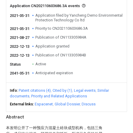
Application CN202110603686.3A events
Application filed by Yancheng Demo Environmental
2021-05-31
Protection Technology Co ltd
Priority to CN202110603686.3A
2021-05-31
Publication of CN113305984A
2021-08-27
Application granted
2022-12-13
Publication of CN113305984B
2022-12-13
Active
Status
Anticipated expiration
2041-05-31
Info
Patent citations (4)
Cited by (1)
Legal events
Similar
documents
Priority and Related Applications
External links
Espacenet
Global Dossier
Discuss
Abstract
本发明公开了一种预应力混凝土砖块成型机构，包括三角