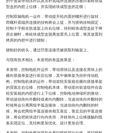
的中置架带动压杆以及压杆底端所连接的压板向着砖块成
型盒的内腔上位移，并实现砖块成型盒的定模；
控制双轴电机一运作，带动提升轮内置的螺杆进行旋转，
而螺杆底端所连接的挂钩将会上提，并与抓钩挂钩固定，
控制十字框在轨道架上向右位移，待到砖块成型盒处于烤
房左侧时，将砖块成型盒脱离放置壳上位置，将其放置到
烤房的内腔中进行烧制；
烧制好的砖头，通过凹形连接壳被抓取到输架上。
与现有技术相比，本发明的有益效果是：
本发明，控制电机件运作，带动滑块以及连接在滑块上的
横向搭接单架进行前后位移，其中侧单架为丝杆传动机
构，控制电机体的运作，带动齿轮安装箱在横向搭接单架
的背面左右位移，控制电机本体，带动竖向轨道组件在齿
轮安装箱的内腔进行上下位移，控制电动伸缩杆的推动，
带动波动块向外翻转或者向内翻转，当波动块向外翻转的
时候将会分离两组半弧连接块，当波动块向内翻转的时
候，将会把两组半弧连接块相互靠近，靠近后的半弧连接
块，将会把砖块进行向内夹持，并砖块向上位移接触到抵
条实现定位，其结构更加优化、设计更加合理。
本发明，控制外载对接件向着印模板部位位移，将印模板