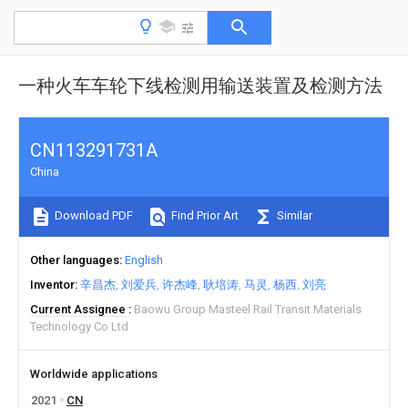
一种火车车轮下线检测用输送装置及检测方法
CN113291731A
China
Download PDF
Find Prior Art
Similar
Other languages
English
Inventor
辛昌杰
刘爱兵
许杰峰
耿培涛
马灵
杨西
刘亮
Current Assignee
Baowu Group Masteel Rail Transit Materials
Technology Co Ltd
Worldwide applications
2021
CN