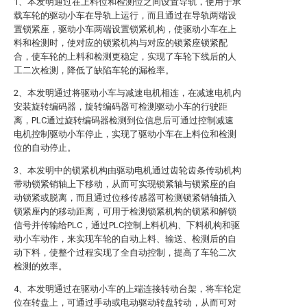
1、本发明通过在上料位和检测位之间设置导轨，使用于承
载车轮的驱动小车在导轨上运行，而且通过在导轨两端设
置锁紧座，驱动小车两端设置锁紧机构，使驱动小车在上
料和检测时，使对应的锁紧机构与对应的锁紧座锁紧配
合，使车轮的上料和检测更稳定，实现了车轮下线后的人
工二次检测，降低了缺陷车轮的漏检率。
2、本发明通过将驱动小车与减速电机相连，在减速电机内
安装旋转编码器，旋转编码器可检测驱动小车的行驶距
离，PLC通过旋转编码器检测到位信息后可通过控制减速
电机控制驱动小车停止，实现了驱动小车在上料位和检测
位的自动停止。
3、本发明中的锁紧机构由驱动电机通过齿轮齿条传动机构
带动锁紧销轴上下移动，从而可实现锁紧轴与锁紧座的自
动锁紧或脱离，而且通过位移传感器可检测锁紧销轴插入
锁紧座内的移动距离，可用于检测锁紧机构的锁紧和解锁
信号并传输给PLC，通过PLC控制上料机构、下料机构和驱
动小车动作，来实现车轮的自动上料、输送、检测后的自
动下料，使整个过程实现了全自动控制，提高了车轮二次
检测的效率。
4、本发明通过在驱动小车的上端连接转动台架，将车轮定
位在转盘上，可通过手动或电动驱动转盘转动，从而可对