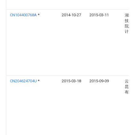
CN104400768A
*
2014-10-27
2015-03-11
湖北
技术
院总
计所
CN204624704U
*
2015-03-18
2015-09-09
云南
昆明
有限