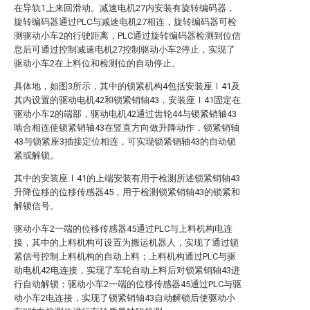
在导轨1上来回滑动。减速电机27内安装有旋转编码器，
旋转编码器通过PLC与减速电机27相连，旋转编码器可检
测驱动小车2的行驶距离，PLC通过旋转编码器检测到位信
息后可通过控制减速电机27控制驱动小车2停止，实现了
驱动小车2在上料位和检测位的自动停止。
具体地，如图3所示，其中的锁紧机构4包括安装座Ⅰ41及
其内设置的驱动电机42和锁紧销轴43，安装座Ⅰ41固定在
驱动小车2的端部，驱动电机42通过齿轮44与锁紧销轴43
啮合相连使锁紧销轴43在竖直方向做升降动作，锁紧销轴
43与锁紧座3插接定位相连，可实现锁紧销轴43的自动锁
紧或解锁。
其中的安装座Ⅰ41的上端安装有用于检测所述锁紧销轴43
升降位移的位移传感器45，用于检测锁紧销轴43的锁紧和
解锁信号。
驱动小车2一端的位移传感器45通过PLC与上料机构电连
接，其中的上料机构可设置为搬运机器人，实现了通过锁
紧信号控制上料机构的自动上料；上料机构通过PLC与驱
动电机42电连接，实现了车轮自动上料后对锁紧销轴43进
行自动解锁；驱动小车2一端的位移传感器45通过PLC与驱
动小车2电连接，实现了锁紧销轴43自动解锁后使驱动小