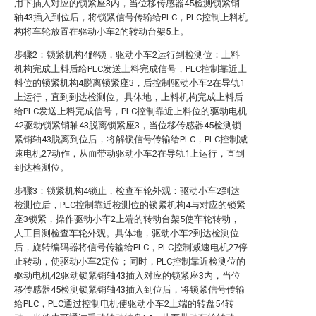
用下插入对应的锁紧座3内，当位移传感器45检测锁紧销
轴43插入到位后，将锁紧信号传输给PLC，PLC控制上料机
构将车轮放置在驱动小车2的转动台架5上。
步骤2：锁紧机构4解锁，驱动小车2运行到检测位：上料
机构完成上料后给PLC发送上料完成信号，PLC控制靠近上
料位的锁紧机构4脱离锁紧座3，后控制驱动小车2在导轨1
上运行，直到到达检测位。具体地，上料机构完成上料后
给PLC发送上料完成信号，PLC控制靠近上料位的驱动电机
42驱动锁紧销轴43脱离锁紧座3，当位移传感器45检测锁
紧销轴43脱离到位后，将解锁信号传输给PLC，PLC控制减
速电机27动作，从而带动驱动小车2在导轨1上运行，直到
到达检测位。
步骤3：锁紧机构4锁止，检查车轮外观：驱动小车2到达
检测位后，PLC控制靠近检测位的锁紧机构4与对应的锁紧
座3锁紧，操作驱动小车2上端的转动台架5使车轮转动，
人工目测检查车轮外观。具体地，驱动小车2到达检测位
后，旋转编码器将信号传输给PLC，PLC控制减速电机27停
止转动，使驱动小车2定位；同时，PLC控制靠近检测位的
驱动电机42驱动锁紧销轴43插入对应的锁紧座3内，当位
移传感器45检测锁紧销轴43插入到位后，将锁紧信号传输
给PLC，PLC通过控制电机使驱动小车2上端的转盘54转