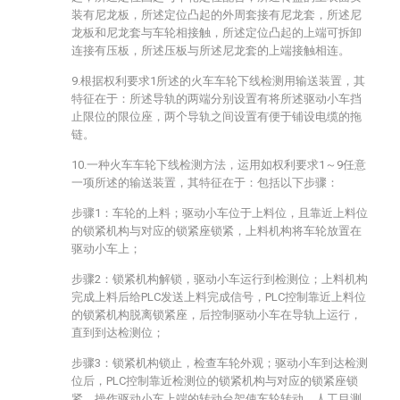
装有尼龙板，所述定位凸起的外周套接有尼龙套，所述尼
龙板和尼龙套与车轮相接触，所述定位凸起的上端可拆卸
连接有压板，所述压板与所述尼龙套的上端接触相连。
9.根据权利要求1所述的火车车轮下线检测用输送装置，其
特征在于：所述导轨的两端分别设置有将所述驱动小车挡
止限位的限位座，两个导轨之间设置有便于铺设电缆的拖
链。
10.一种火车车轮下线检测方法，运用如权利要求1～9任意
一项所述的输送装置，其特征在于：包括以下步骤：
步骤1：车轮的上料；驱动小车位于上料位，且靠近上料位
的锁紧机构与对应的锁紧座锁紧，上料机构将车轮放置在
驱动小车上；
步骤2：锁紧机构解锁，驱动小车运行到检测位；上料机构
完成上料后给PLC发送上料完成信号，PLC控制靠近上料位
的锁紧机构脱离锁紧座，后控制驱动小车在导轨上运行，
直到到达检测位；
步骤3：锁紧机构锁止，检查车轮外观；驱动小车到达检测
位后，PLC控制靠近检测位的锁紧机构与对应的锁紧座锁
紧，操作驱动小车上端的转动台架使车轮转动，人工目测