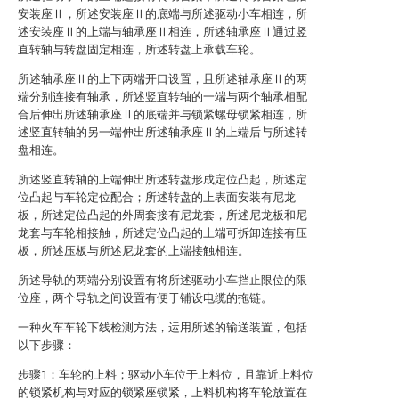
安装座Ⅱ，所述安装座Ⅱ的底端与所述驱动小车相连，所
述安装座Ⅱ的上端与轴承座Ⅱ相连，所述轴承座Ⅱ通过竖
直转轴与转盘固定相连，所述转盘上承载车轮。
所述轴承座Ⅱ的上下两端开口设置，且所述轴承座Ⅱ的两
端分别连接有轴承，所述竖直转轴的一端与两个轴承相配
合后伸出所述轴承座Ⅱ的底端并与锁紧螺母锁紧相连，所
述竖直转轴的另一端伸出所述轴承座Ⅱ的上端后与所述转
盘相连。
所述竖直转轴的上端伸出所述转盘形成定位凸起，所述定
位凸起与车轮定位配合；所述转盘的上表面安装有尼龙
板，所述定位凸起的外周套接有尼龙套，所述尼龙板和尼
龙套与车轮相接触，所述定位凸起的上端可拆卸连接有压
板，所述压板与所述尼龙套的上端接触相连。
所述导轨的两端分别设置有将所述驱动小车挡止限位的限
位座，两个导轨之间设置有便于铺设电缆的拖链。
一种火车车轮下线检测方法，运用所述的输送装置，包括
以下步骤：
步骤1：车轮的上料；驱动小车位于上料位，且靠近上料位
的锁紧机构与对应的锁紧座锁紧，上料机构将车轮放置在