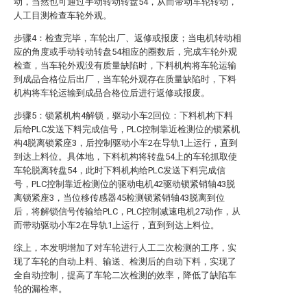
动，当然也可通过手动转动转盘54，从而带动车轮转动，
人工目测检查车轮外观。
步骤4：检查完毕，车轮出厂、返修或报废；当电机转动相
应的角度或手动转动转盘54相应的圈数后，完成车轮外观
检查，当车轮外观没有质量缺陷时，下料机构将车轮运输
到成品合格位后出厂，当车轮外观存在质量缺陷时，下料
机构将车轮运输到成品合格位后进行返修或报废。
步骤5：锁紧机构4解锁，驱动小车2回位：下料机构下料
后给PLC发送下料完成信号，PLC控制靠近检测位的锁紧机
构4脱离锁紧座3，后控制驱动小车2在导轨1上运行，直到
到达上料位。具体地，下料机构将转盘54上的车轮抓取使
车轮脱离转盘54，此时下料机构给PLC发送下料完成信
号，PLC控制靠近检测位的驱动电机42驱动锁紧销轴43脱
离锁紧座3，当位移传感器45检测锁紧销轴43脱离到位
后，将解锁信号传输给PLC，PLC控制减速电机27动作，从
而带动驱动小车2在导轨1上运行，直到到达上料位。
综上，本发明增加了对车轮进行人工二次检测的工序，实
现了车轮的自动上料、输送、检测后的自动下料，实现了
全自动控制，提高了车轮二次检测的效率，降低了缺陷车
轮的漏检率。