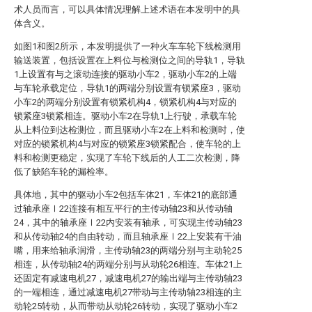
术人员而言，可以具体情况理解上述术语在本发明中的具
体含义。
如图1和图2所示，本发明提供了一种火车车轮下线检测用
输送装置，包括设置在上料位与检测位之间的导轨1，导轨
1上设置有与之滚动连接的驱动小车2，驱动小车2的上端
与车轮承载定位，导轨1的两端分别设置有锁紧座3，驱动
小车2的两端分别设置有锁紧机构4，锁紧机构4与对应的
锁紧座3锁紧相连。驱动小车2在导轨1上行驶，承载车轮
从上料位到达检测位，而且驱动小车2在上料和检测时，使
对应的锁紧机构4与对应的锁紧座3锁紧配合，使车轮的上
料和检测更稳定，实现了车轮下线后的人工二次检测，降
低了缺陷车轮的漏检率。
具体地，其中的驱动小车2包括车体21，车体21的底部通
过轴承座Ⅰ22连接有相互平行的主传动轴23和从传动轴
24，其中的轴承座Ⅰ22内安装有轴承，可实现主传动轴23
和从传动轴24的自由转动，而且轴承座Ⅰ22上安装有干油
嘴，用来给轴承润滑，主传动轴23的两端分别与主动轮25
相连，从传动轴24的两端分别与从动轮26相连。车体21上
还固定有减速电机27，减速电机27的输出端与主传动轴23
的一端相连，通过减速电机27带动与主传动轴23相连的主
动轮25转动，从而带动从动轮26转动，实现了驱动小车2