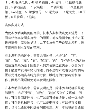
Ⅰ，42.驱动电机，43.锁紧销轴，44.齿轮，45.位移传感
器，5.转动台架，51.安装座Ⅱ，52.轴承座Ⅱ，53.竖直转
轴，54.转盘，55.锁紧螺母，56.尼龙板，57.尼龙套，58.压
板，6.限位座，7.拖链。
具体实施方式
为使本发明实施例的目的、技术方案和优点更加清楚，下
面将结合本发明实施例中的附图，对实施例中的技术方案
进行清楚、完整地描述，以下实施例用于说明本发明，但
不用来限制本发明的范围。
在本发明的描述中，需要说明的是，术语“上”、“下”、
“前”、“后”、“左”、“右”、“竖直”、“内”、“外”等指示的方位
或位置关系为基于附图所示的方位或位置关系，仅是为了
便于描述本发明和简化描述，而不是指示或暗示所指的装
置或元件必须具有特定的方位、以特定的方位构造和操
作，因此不能理解为对本发明的限制。
在本发明的描述中，需要说明的是，除非另有明确的规定
和限定，术语“安装”、“相连”、“连接”应做广义理解，例
如，可以是固定连接，也可以是可拆卸连接，或一体地连
接；可以是机械连接，也可以是电连接；可以是直接相
连，也可以通过中间媒介间接相连。对于本领域的普通技