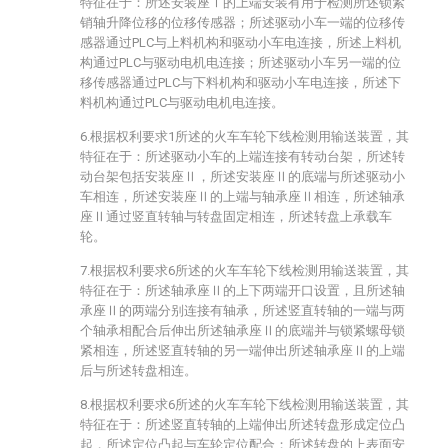
特征在于：所述安装座Ⅰ的上端安装有用于检测所述锁紧
销轴升降位移的位移传感器；所述驱动小车一端的位移传
感器通过PLC与上料机构和驱动小车电连接，所述上料机
构通过PLC与驱动电机电连接；所述驱动小车另一端的位
移传感器通过PLC与下料机构和驱动小车电连接，所述下
料机构通过PLC与驱动电机电连接。
6.根据权利要求1所述的火车车轮下线检测用输送装置，其
特征在于：所述驱动小车的上端连接有转动台架，所述转
动台架包括安装座Ⅱ，所述安装座Ⅱ的底端与所述驱动小
车相连，所述安装座Ⅱ的上端与轴承座Ⅱ相连，所述轴承
座Ⅱ通过竖直转轴与转盘固定相连，所述转盘上承载车
轮。
7.根据权利要求6所述的火车车轮下线检测用输送装置，其
特征在于：所述轴承座Ⅱ的上下两端开口设置，且所述轴
承座Ⅱ的两端分别连接有轴承，所述竖直转轴的一端与两
个轴承相配合后伸出所述轴承座Ⅱ的底端并与锁紧螺母锁
紧相连，所述竖直转轴的另一端伸出所述轴承座Ⅱ的上端
后与所述转盘相连。
8.根据权利要求6所述的火车车轮下线检测用输送装置，其
特征在于：所述竖直转轴的上端伸出所述转盘形成定位凸
起，所述定位凸起与车轮定位配合；所述转盘的上表面安