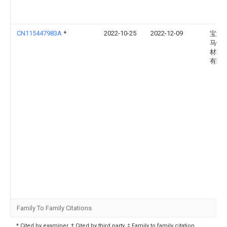
CN115447983A
*
2022-10-25
2022-12-09
宝武
马钢
材料
有限
Family To Family Citations
* Cited by examiner, † Cited by third party, ‡ Family to family citation