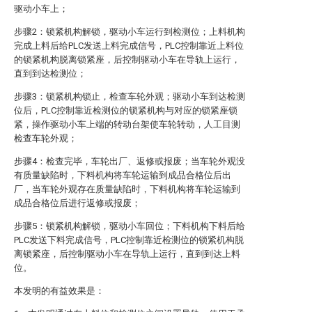
驱动小车上；
步骤2：锁紧机构解锁，驱动小车运行到检测位；上料机构
完成上料后给PLC发送上料完成信号，PLC控制靠近上料位
的锁紧机构脱离锁紧座，后控制驱动小车在导轨上运行，
直到到达检测位；
步骤3：锁紧机构锁止，检查车轮外观；驱动小车到达检测
位后，PLC控制靠近检测位的锁紧机构与对应的锁紧座锁
紧，操作驱动小车上端的转动台架使车轮转动，人工目测
检查车轮外观；
步骤4：检查完毕，车轮出厂、返修或报废；当车轮外观没
有质量缺陷时，下料机构将车轮运输到成品合格位后出
厂，当车轮外观存在质量缺陷时，下料机构将车轮运输到
成品合格位后进行返修或报废；
步骤5：锁紧机构解锁，驱动小车回位；下料机构下料后给
PLC发送下料完成信号，PLC控制靠近检测位的锁紧机构脱
离锁紧座，后控制驱动小车在导轨上运行，直到到达上料
位。
本发明的有益效果是：