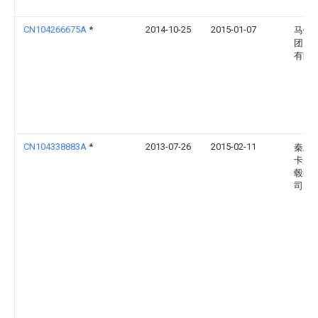
CN104266675A
*
2014-10-25
2015-01-07
马钢(
团)控
有限
CN104338883A
*
2013-07-26
2015-02-11
秦皇
卡兴
毂有
司