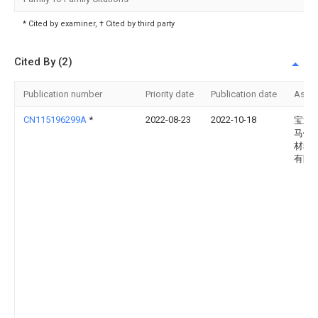
* Cited by examiner, † Cited by third party
Cited By (2)
Publication number
Priority date
Publication date
Assi
CN115196299A
*
2022-08-23
2022-10-18
宝武
马钢
材料
有限