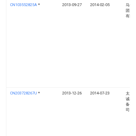
CN103552825A
*
2013-09-27
2014-02-05
马钢(
团)控
有限
CN203728267U
*
2013-12-26
2014-07-23
太原
诚机
备有
司