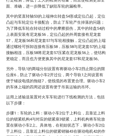
行走检测，降低了工人的检测劳动量，而且使检测更加全
面、准确，进一步降低了缺陷车轮的漏检率。
其中的竖直转轴53的上端伸出转盘54形成定位凸起，定位
凸起与车轮定位卡接配合，防止了车轮产生掉落的问题；
为了降低车轮在转动过程中的摩擦损伤，其中的转盘54的
上表面安装有尼龙板56，定位凸起的外周套接有尼龙套
57，尼龙板56和尼龙套57与车轮相接触，定位凸起的上端
通过螺栓可拆卸连接有压板58，压板58与尼龙套57的上端
接触相连，压板58将尼龙套57压紧在尼龙板56上，使结构
更稳定，而且也方便更换其中的尼龙套57和尼龙板56。
另外，导轨1的两端分别设置有将驱动小车2挡止限位的限
位座6，防止了驱动小车2开过位，两个导轨1之间设置有
便于铺设电缆的拖链7，使线缆的布置更合理。驱动小车2
的车体上端的四周还设置有便于吊装运输的吊环。
运用上述输送装置对火车车轮进行下线检测的方法，包括
以下步骤：
步骤1：车轮的上料：驱动小车2位于上料位，且靠近上料
位的锁紧机构4与对应的锁紧座3锁紧，上料机构将车轮放
置在驱动小车2上。具体地，在初始状态下，驱动小车2位
于上料位，且靠近上料位的锁紧销轴43在驱动电机42的作