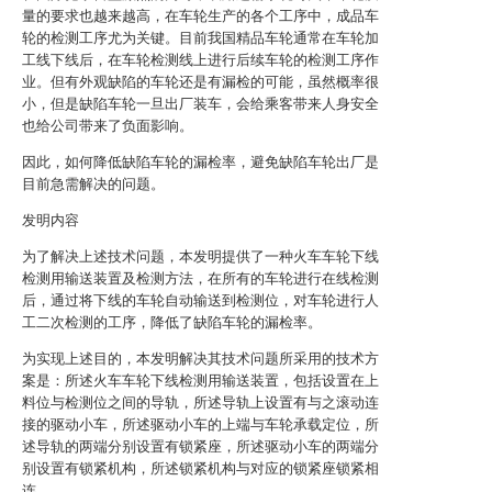
量的要求也越来越高，在车轮生产的各个工序中，成品车
轮的检测工序尤为关键。目前我国精品车轮通常在车轮加
工线下线后，在车轮检测线上进行后续车轮的检测工序作
业。但有外观缺陷的车轮还是有漏检的可能，虽然概率很
小，但是缺陷车轮一旦出厂装车，会给乘客带来人身安全
也给公司带来了负面影响。
因此，如何降低缺陷车轮的漏检率，避免缺陷车轮出厂是
目前急需解决的问题。
发明内容
为了解决上述技术问题，本发明提供了一种火车车轮下线
检测用输送装置及检测方法，在所有的车轮进行在线检测
后，通过将下线的车轮自动输送到检测位，对车轮进行人
工二次检测的工序，降低了缺陷车轮的漏检率。
为实现上述目的，本发明解决其技术问题所采用的技术方
案是：所述火车车轮下线检测用输送装置，包括设置在上
料位与检测位之间的导轨，所述导轨上设置有与之滚动连
接的驱动小车，所述驱动小车的上端与车轮承载定位，所
述导轨的两端分别设置有锁紧座，所述驱动小车的两端分
别设置有锁紧机构，所述锁紧机构与对应的锁紧座锁紧相
连。