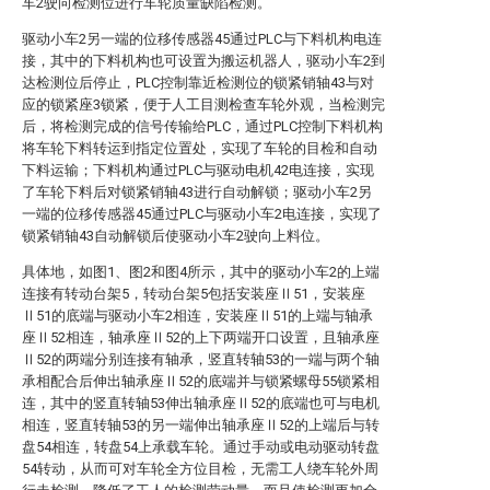
车2驶向检测位进行车轮质量缺陷检测。
驱动小车2另一端的位移传感器45通过PLC与下料机构电连
接，其中的下料机构也可设置为搬运机器人，驱动小车2到
达检测位后停止，PLC控制靠近检测位的锁紧销轴43与对
应的锁紧座3锁紧，便于人工目测检查车轮外观，当检测完
后，将检测完成的信号传输给PLC，通过PLC控制下料机构
将车轮下料转运到指定位置处，实现了车轮的目检和自动
下料运输；下料机构通过PLC与驱动电机42电连接，实现
了车轮下料后对锁紧销轴43进行自动解锁；驱动小车2另
一端的位移传感器45通过PLC与驱动小车2电连接，实现了
锁紧销轴43自动解锁后使驱动小车2驶向上料位。
具体地，如图1、图2和图4所示，其中的驱动小车2的上端
连接有转动台架5，转动台架5包括安装座Ⅱ51，安装座
Ⅱ51的底端与驱动小车2相连，安装座Ⅱ51的上端与轴承
座Ⅱ52相连，轴承座Ⅱ52的上下两端开口设置，且轴承座
Ⅱ52的两端分别连接有轴承，竖直转轴53的一端与两个轴
承相配合后伸出轴承座Ⅱ52的底端并与锁紧螺母55锁紧相
连，其中的竖直转轴53伸出轴承座Ⅱ52的底端也可与电机
相连，竖直转轴53的另一端伸出轴承座Ⅱ52的上端后与转
盘54相连，转盘54上承载车轮。通过手动或电动驱动转盘
54转动，从而可对车轮全方位目检，无需工人绕车轮外周