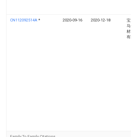
CN112092514A
*
2020-09-16
2020-12-18
宝武
马钢
材料
有限
Family To Family Citations