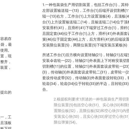
1.一种包装袋生产用切割装置，包括工作台(1)，其特
左部设置输送辊一(13)，工作台(1)后端开设切割槽(1
辊一(13)右方，工作台(1)上方设置顶板(4)，且顶板(
台(1)上方设置输送辊二(14)，且输送辊二(14)位于顶
安装滑杆(41)，且滑杆(41)下端穿过工作台(1)，滑杆(
且固定套(44)位于工作台(1)上方，滑杆(41)外表面
，容易存
簧(46)位于固定套(44)上方，后方滑杆(41)的后端设置
料袋，最
安装限位装置(5)，两限位装置(5)下端安装压紧板(6)
环使用。
所述工作台(1)后方横向设置转轴(21)，转轴(21)左端
装置，现
安装伞齿轮一(22)，转轴(21)外表面上下对称安装切割刀
不整齐，
切割槽(11)的位置，转轴(21)外表面套设皮带轮一(23
割装置，
(3)，传动轴(3)外表面套设皮带轮二(31)，皮带轮一(
套设传动皮带(32)，传动轴(3)外表面套设转轮(33)
轮齿(34)，轮齿(34)位于转轮(33)的半边，且转轮(33)
合。
中提出的
2.根据权利要求1所述的一种包装袋生产用切
限位装置(5)包括空心块(51)、实心块(53)和限
置限位板(52)，且限位板(52)和空心块(51)
安装实心块(53)，且实心块(53)穿过空心块(5
辊一，工
限位弹簧(54)。
，且顶板
顶板下端