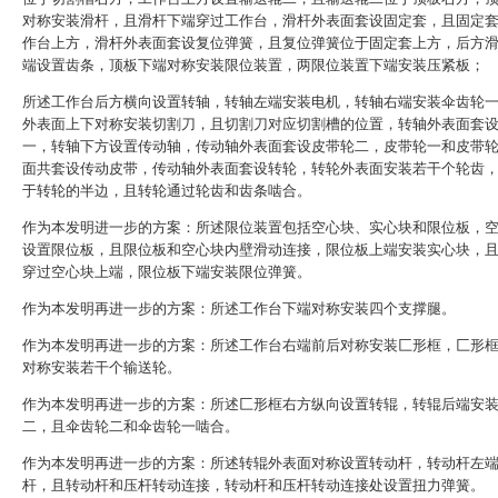
对称安装滑杆，且滑杆下端穿过工作台，滑杆外表面套设固定套，且固定
作台上方，滑杆外表面套设复位弹簧，且复位弹簧位于固定套上方，后方
端设置齿条，顶板下端对称安装限位装置，两限位装置下端安装压紧板；
所述工作台后方横向设置转轴，转轴左端安装电机，转轴右端安装伞齿轮
外表面上下对称安装切割刀，且切割刀对应切割槽的位置，转轴外表面套
一，转轴下方设置传动轴，传动轴外表面套设皮带轮二，皮带轮一和皮带
面共套设传动皮带，传动轴外表面套设转轮，转轮外表面安装若干个轮齿
于转轮的半边，且转轮通过轮齿和齿条啮合。
作为本发明进一步的方案：所述限位装置包括空心块、实心块和限位板，
设置限位板，且限位板和空心块内壁滑动连接，限位板上端安装实心块，
穿过空心块上端，限位板下端安装限位弹簧。
作为本发明再进一步的方案：所述工作台下端对称安装四个支撑腿。
作为本发明再进一步的方案：所述工作台右端前后对称安装匚形框，匚形
对称安装若干个输送轮。
作为本发明再进一步的方案：所述匚形框右方纵向设置转辊，转辊后端安
二，且伞齿轮二和伞齿轮一啮合。
作为本发明再进一步的方案：所述转辊外表面对称设置转动杆，转动杆左
杆，且转动杆和压杆转动连接，转动杆和压杆转动连接处设置扭力弹簧。