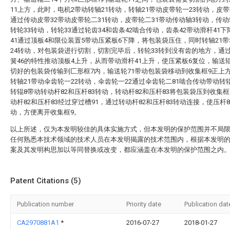
11上方，此时，电机2带动转轴21转动，转轴21带动皮带轮一23转动，皮带
通过传动皮带32带动皮带轮二31转动，皮带轮二31带动传动轴3转动，传动
转轮33转动，转轮33通过轮齿34和齿条42啮合传动，齿条42带动滑杆41
41通过顶板4和限位装置5带动压紧板6下降，将包装袋压住，同时转轴21
24转动，对包装袋进行切割，切割完毕后，转轮33转到没有齿的地方，通
簧46的特性推动顶板4上升，从而带动滑杆41上升，使压紧板6复位，输送辊
切好的包装袋传输到匚形框7内，输送轮71带动包装袋移动到收集框9正上
转轴21带动伞齿轮一22转动，伞齿轮一22通过伞齿轮二81啮合传动带动转
转辊8带动转动杆82和压杆83转动，转动杆82和压杆83将包装袋压到收集框
动杆82和压杆83经过穿过槽91，通过转动杆82和压杆83转动连接，使压杆
动，方便离开收集框9。
以上所述，仅为本发明较佳的具体实施方式，但本发明的保护范围并不局
任何熟悉本技术领域的技术人员在本发明揭露的技术范围内，根据本发明
案及其发明构思加以等同替换或改变，都应涵盖在本发明的保护范围之内
Patent Citations (5)
Publication number
Priority date
Publication dat
CA2970881A1
*
2016-07-27
2018-01-27