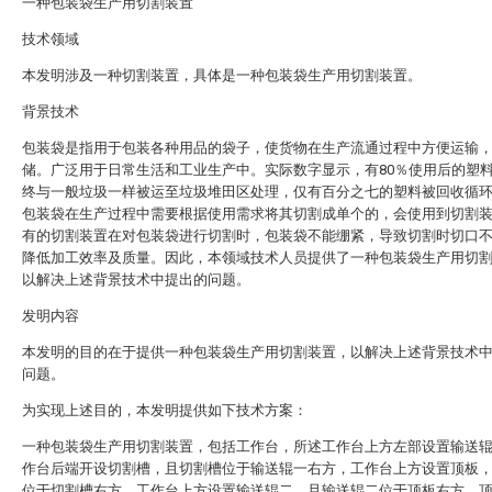
一种包装袋生产用切割装置
技术领域
本发明涉及一种切割装置，具体是一种包装袋生产用切割装置。
背景技术
包装袋是指用于包装各种用品的袋子，使货物在生产流通过程中方便运输
储。广泛用于日常生活和工业生产中。实际数字显示，有80％使用后的塑
终与一般垃圾一样被运至垃圾堆田区处理，仅有百分之七的塑料被回收循
包装袋在生产过程中需要根据使用需求将其切割成单个的，会使用到切割
有的切割装置在对包装袋进行切割时，包装袋不能绷紧，导致切割时切口
降低加工效率及质量。因此，本领域技术人员提供了一种包装袋生产用切
以解决上述背景技术中提出的问题。
发明内容
本发明的目的在于提供一种包装袋生产用切割装置，以解决上述背景技术
问题。
为实现上述目的，本发明提供如下技术方案：
一种包装袋生产用切割装置，包括工作台，所述工作台上方左部设置输送
作台后端开设切割槽，且切割槽位于输送辊一右方，工作台上方设置顶板
位于切割槽右方，工作台上方设置输送辊二，且输送辊二位于顶板右方，