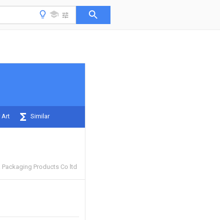
 Art
Similar
 Packaging Products Co ltd