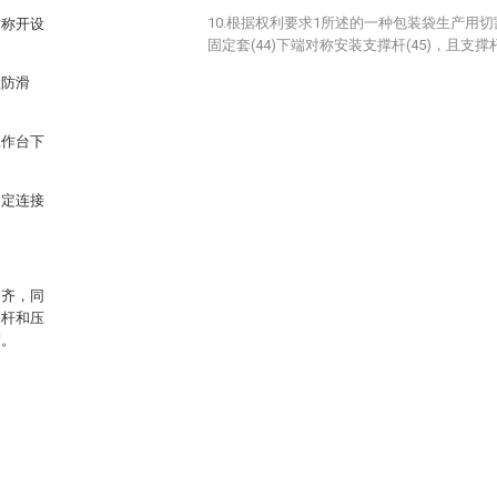
10.根据权利要求1所述的一种包装袋生产用
对称开设
固定套(44)下端对称安装支撑杆(45)，且支撑杆
置防滑
工作台下
固定连接
不齐，同
动杆和压
度。