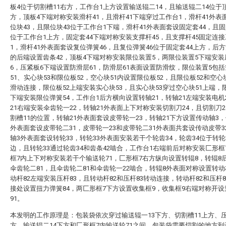
板4位于切割槽11右方，工作台1上方设置输送辊二14，且输送辊二14位于
方，顶板4下端对称安装滑杆41，且滑杆41下端穿过工作台1，滑杆41外表
位块43，且限位块43位于工作台1下端，滑杆41外表面套设固定套44，且固
位于工作台1上方，固定套44下端对称安装支撑杆45，且支撑杆45固定连
1，滑杆41外表面套设复位弹簧46，且复位弹簧46位于固定套44上方，后方
的后端设置齿条42，顶板4下端对称安装限位装置5，两限位装置5下端安装
6，压紧板6下端设置防滑层61，防滑层61表面设置防滑纹，限位装置5包
51、实心块53和限位板52，空心块51内设置限位板52，且限位板52和空心
滑动连接，限位板52上端安装实心块53，且实心块53穿过空心块51上端，限
下端安装限位弹簧54，工作台1后方横向设置转轴21，转轴21左端安装电机
21右端安装伞齿轮一22，转轴21外表面上下对称安装切割刀24，且切割刀2
割槽11的位置，转轴21外表面套设皮带轮一23，转轴21下方设置传动轴3，
外表面套设皮带轮二31，皮带轮一23和皮带轮二31外表面共套设传动皮带3
轴3外表面套设转轮33，转轮33外表面安装若干个轮齿34，轮齿34位于转轮
边，且转轮33通过轮齿34和齿条42啮合，工作台1右端前后对称安装匚形框
框7内上下对称安装若干个输送轮71，匚形框7右方纵向设置转辊8，转辊8
伞齿轮二81，且伞齿轮二81和伞齿轮一22啮合，转辊8外表面对称设置转动
动杆82左端安装压杆83，且转动杆82和压杆83转动连接，转动杆82和压杆
接处设置扭力弹簧84，两匚形框7下方设置收集框9，收集框9右端对称开设
91。
本发明的工作原理是：包装袋依次穿过输送辊一13下方、切割槽11上方、
方、输送辊二14下方和匚形框7内输送轮71之间，包装袋需要切割的地方