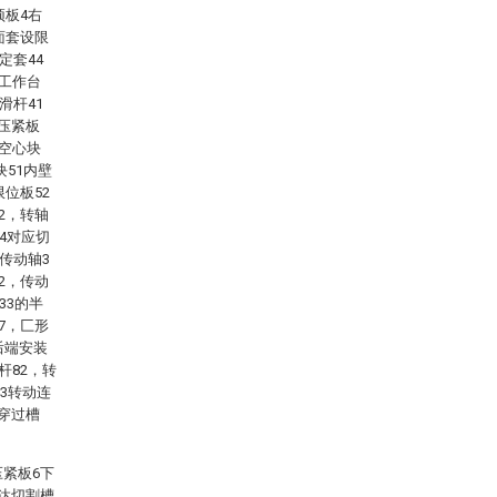
顶板4右
面套设限
定套44
接工作台
滑杆41
压紧板
括空心块
块51内壁
位板52
2，转轴
4对应切
传动轴3
2，传动
33的半
7，匚形
后端安装
杆82，转
83转动连
穿过槽
压紧板6下
到达切割槽