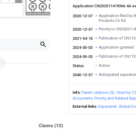
Application CN202011419366.4A e
Application filed by
2020-12-07
Products Co ltd
Priority to CN202011
2020-12-07
Publication of CN11
2021-04-16
Application granted
2024-05-03
Publication of CN11
2024-05-03
Active
Status
Anticipated expiratio
2040-12-07
Info
Patent citations (5)
Cited by (1
documents
Priority and Related App
External links
Espacenet
Global Do
Claims
(10)