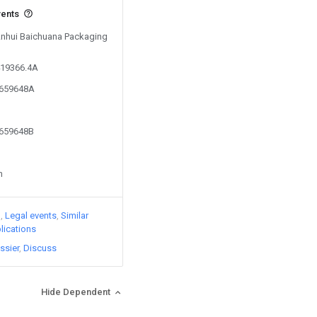
vents
 Anhui Baichuana Packaging
419366.4A
2659648A
2659648B
n
)
Legal events
Similar
lications
ssier
Discuss
Hide Dependent