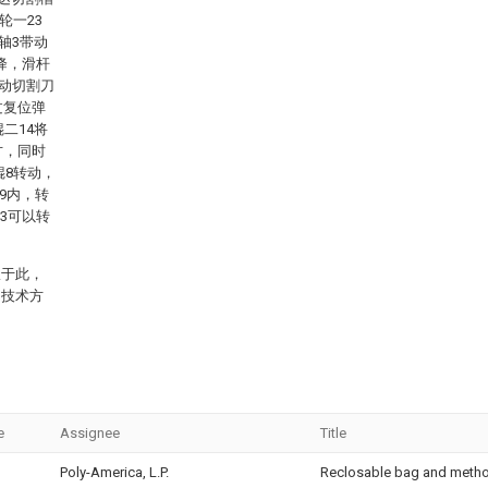
轮一23
轴3带动
下降，滑杆
带动切割刀
过复位弹
二14将
方，同时
辊8转动，
9内，转
83可以转
限于此，
的技术方
。
e
Assignee
Title
Poly-America, L.P.
Reclosable bag and meth