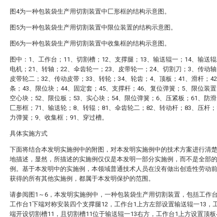
图4为一种包装袋生产用切割装置中匚形框的结构示意图。
图5为一种包装袋生产用切割装置中限位装置的结构示意图。
图6为一种包装袋生产用切割装置中收集框的结构示意图。
图中：1、工作台；11、切割槽；12、支撑腿；13、输送辊一；14、输送辊
电机；21、转轴；22、伞齿轮一；23、皮带轮一；24、切割刀；3、传动轴
皮带轮二；32、传动皮带；33、转轮；34、轮齿；4、顶板；41、滑杆；4
条；43、限位块；44、固定套；45、支撑杆；46、复位弹簧；5、限位装置
空心块；52、限位板；53、实心块；54、限位弹簧；6、压紧板；61、防滑
匚形框；71、输送轮；8、转辊；81、伞齿轮二；82、转动杆；83、压杆；
力弹簧；9、收集框；91、穿过槽。
具体实施方式
下面将结合本发明实施例中的附图，对本发明实施例中的技术方案进行清
地描述，显然，所描述的实施例仅仅是本发明一部分实施例，而不是全部
例。基于本发明中的实施例，本领域普通技术人员在没有做出创造性劳动
获得的所有其他实施例，都属于本发明保护的范围。
请参阅图1～6，本发明实施例中，一种包装袋生产用切割装置，包括工作台
工作台1下端对称安装四个支撑腿12，工作台1上方左部设置输送辊一13，
端开设切割槽11，且切割槽11位于输送辊一13右方，工作台1上方设置顶板