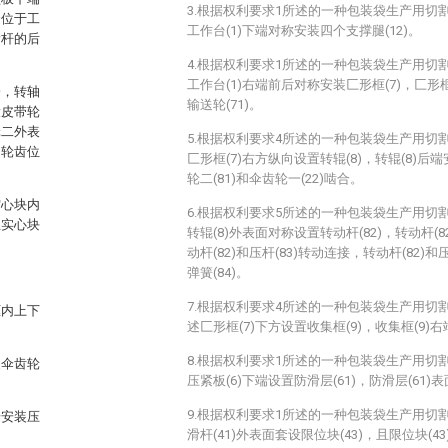
3.根据权利要求1所述的一种包装袋生产用切
套位于工
工作台(1)下端对称安装四个支撑腿(12)。
滑杆的后
4.根据权利要求1所述的一种包装袋生产用切
工作台(1)右端前后对称安装匚形框(7)，匚形
一，转轴
输送轮(71)。
设皮带轮
轮二外表
5.根据权利要求4所述的一种包装袋生产用切
，轮齿位
匚形框(7)右方纵向设置转辊(8)，转辊(8)后
轮二(81)和伞齿轮一(22)啮合。
空心块内
6.根据权利要求5所述的一种包装袋生产用切
且实心块
转辊(8)外表面对称设置转动杆(82)，转动杆(8
动杆(82)和压杆(83)转动连接，转动杆(82)
弹簧(84)。
7.根据权利要求4所述的一种包装袋生产用切
框内上下
述匚形框(7)下方设置收集框(9)，收集框(9)右
8.根据权利要求1所述的一种包装袋生产用切
装伞齿轮
压紧板(6)下端设置防滑层(61)，防滑层(61
9.根据权利要求1所述的一种包装袋生产用切
端安装压
滑杆(41)外表面套设限位块(43)，且限位块(4