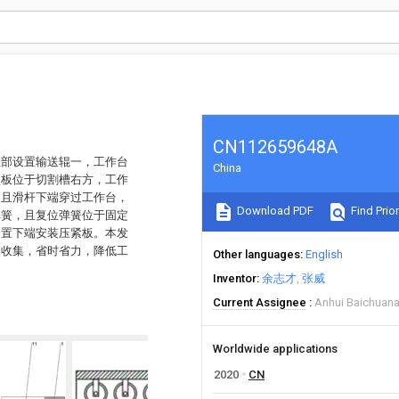
CN112659648A
左部设置输送辊一，工作台
China
顶板位于切割槽右方，工作
，且滑杆下端穿过工作台，
Download PDF
Find Prior
弹簧，且复位弹簧位于固定
装置下端安装压紧板。本发
便收集，省时省力，降低工
Other languages
English
Inventor
余志才
张威
Current Assignee
Anhui Baichuana
Worldwide applications
2020
CN