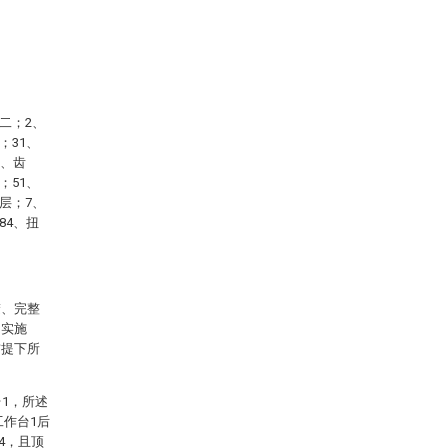
二；2、
；31、
2、齿
；51、
层；7、
84、扭
楚、完整
的实施
前提下所
1，所述
工作台1后
4，且顶