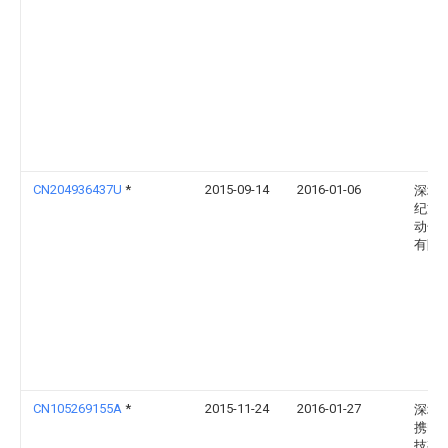
CN204936437U
*
2015-09-14
2016-01-06
深圳
纪方
动化
有限
CN105269155A
*
2015-11-24
2016-01-27
深圳
携电
技有