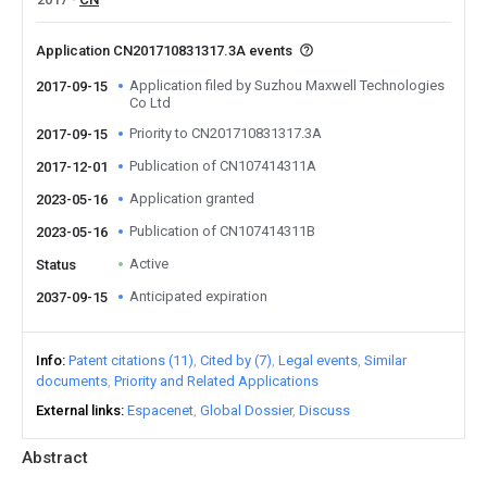
Application CN201710831317.3A events
Application filed by Suzhou Maxwell Technologies
2017-09-15
Co Ltd
Priority to CN201710831317.3A
2017-09-15
Publication of CN107414311A
2017-12-01
Application granted
2023-05-16
Publication of CN107414311B
2023-05-16
Active
Status
Anticipated expiration
2037-09-15
Info
Patent citations (11)
Cited by (7)
Legal events
Similar
documents
Priority and Related Applications
External links
Espacenet
Global Dossier
Discuss
Abstract