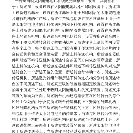
1.一种全自动太阳能电池片在线激光刻槽加工设备，其特征在
于：所述加工设备设置在太阳能电池片柔性印刷设备中，所述加
工设备包括基座、设置在所述基座上用于对印刷后的太阳能电池
片进行刻槽的生产线，所述生产线包括设置在所述基座上用于传
送太阳能电池片的上料传送机构和下料传送机构、设置在所述基
座上对所述太阳能电池片进行刻槽的激光器组件、设置在所述基
座上的转台机构，所述转台机构包括转台、设置在所述转台的下
方用于驱动所述转台转动的驱动机构，所述转台上沿其周向设置
有多个工位，每个所述工位上均设有用于传送太阳能电池片的转
台传送机构和真空吸附装置，所述上料传送机构、所述激光器组
件和所述下料传送机构沿所述转台的圆周方向依次顺序设置，所
述上料传送机构、所述激光器组件和所述下料传送机构均对准所
述转台的一个所述工位的位置，所述转台每转动一次，所述上料
传送机构、所述激光器组件和所述下料传送机构分别对准所述转
台的不同所述工位，所述真空吸附装置包括固定设置在所述转台
的每个所述工位处用于吸附太阳能电池片的支撑装置，所述支撑
装置的顶面为平面，所述转台机构还包括设置在所述转台的每个
所述工位处的用于驱使所述转台传送机构上下升降的升降机构，
所述升降机构设置在所述转台传送机构的下方，所述转台传送机
构包括用于传送太阳能电池片的传送带，当通过所述转台传送机
构上料或下料时，所述升降机构驱使所述转台传送机构上升，所
述传送带的上表面高于所述支撑装置的顶面，所述太阳能电池片
位于所述传送带上；当所述转台转动以及在所述太阳能电池片上