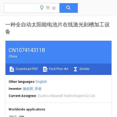
一种全自动太阳能电池片在线激光刻槽加工设
备
CN107414311B
China
Download PDF
Find Prior Art
Similar
Other languages
English
Inventor
施政辉
查俊
Current Assignee
Suzhou Maxwell Technologies Co Ltd
Worldwide applications
2017
CN