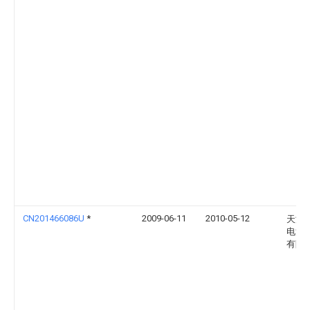
CN201466086U
*
2009-06-11
2010-05-12
天津
电池
有限