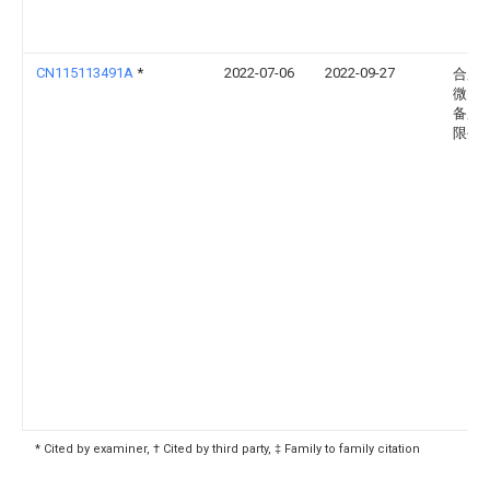
CN115113491A
*
2022-07-06
2022-09-27
合肥
微电
备股
限公
* Cited by examiner, † Cited by third party, ‡ Family to family citation