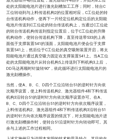
激光器组件4的位置处，激光器组件4动作，开始对B工位
处的太阳能电池片进行激光刻槽加工工序；同时，转台C
工位转动到与上料传送机构2的位置相对应，C工位处的转
台传送机构动作，使再下一片经定位机构定位后的太阳能
电池片传送到C工位处的转台传送机构上，当通过C工位处
的转台传送机构传送到指定位置后，位于C工位处的升降
机构动作，使转台传送机构下降，直至传送带533的上表
面低于支撑装置541的顶面，太阳能电池片便会位于支撑
装置541上，然后位于C工位处的真空吸附装置开启，将太
阳能电池片通过真空吸力固定在支撑装置541上。当A工位
处的太阳能电池片从转台机构5上传送到下料机构3上后 ，
DD马达再顺时针旋转90°，依此循环进行太阳能电池片的
激光刻槽操作。
当然，使A、B、C、D四个工位沿转台51的逆时针方向依
次顺序设置，使上料传送机构2、激光器组件4和下料传送
机构3沿转台51的逆时针方向依次顺序设置亦可。在A、
B、C、D四个工位沿转台51的逆时针方向依次顺序设置，
上料传送机构2、激光器组件4和下料传送机构3沿转台51
的逆时针方向依次顺序设置的情况下，对太阳能电池片进
行激光刻槽操作时，使转台51沿逆时针方向转动即可。其
余与上述的工作过程相同。
上述实施例只为说明本发明的技术构思及特点，其目的在