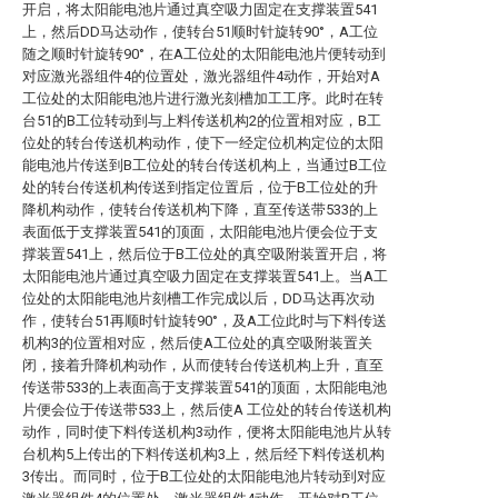
开启，将太阳能电池片通过真空吸力固定在支撑装置541
上，然后DD马达动作，使转台51顺时针旋转90°，A工位
随之顺时针旋转90°，在A工位处的太阳能电池片便转动到
对应激光器组件4的位置处，激光器组件4动作，开始对A
工位处的太阳能电池片进行激光刻槽加工工序。此时在转
台51的B工位转动到与上料传送机构2的位置相对应，B工
位处的转台传送机构动作，使下一经定位机构定位的太阳
能电池片传送到B工位处的转台传送机构上，当通过B工位
处的转台传送机构传送到指定位置后，位于B工位处的升
降机构动作，使转台传送机构下降，直至传送带533的上
表面低于支撑装置541的顶面，太阳能电池片便会位于支
撑装置541上，然后位于B工位处的真空吸附装置开启，将
太阳能电池片通过真空吸力固定在支撑装置541上。当A工
位处的太阳能电池片刻槽工作完成以后，DD马达再次动
作，使转台51再顺时针旋转90°，及A工位此时与下料传送
机构3的位置相对应，然后使A工位处的真空吸附装置关
闭，接着升降机构动作，从而使转台传送机构上升，直至
传送带533的上表面高于支撑装置541的顶面，太阳能电池
片便会位于传送带533上，然后使A 工位处的转台传送机构
动作，同时使下料传送机构3动作，便将太阳能电池片从转
台机构5上传出的下料传送机构3上，然后经下料传送机构
3传出。而同时，位于B工位处的太阳能电池片转动到对应