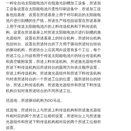
一种全自动太阳能电池片在线激光刻槽加工设备，所述加
工设备设置在太阳能电池片柔性印刷设备中，所述加工设
备包括基座、设置在所述基座上用于对印刷后的太阳能电
池片进行刻槽的生产线，所述生产线包括设置在所述基座
上用于传送太阳能电池片的上料传送机构和下料传送机
构、设置在所述基座上对所述太阳能电池片进行刻槽的激
光器组件、设置在所述基座上的转台机构，所述转台机构
包括转台、设置在所述转台的下方用于驱动所述转台转动
的驱动机构，所述转台上沿其周向设置有多个工位，每个
所述工位上均设有用于传送太阳能电池片的转台传送机构
和真空吸附装置，所述上料传送机构、所述激光器组件和
所述下料传送机构沿所述转台的圆周方向依次顺序设置，
所述上料传送机构、所述激光器组件和所述下料传送机构
均对准所述转台的一个所述工位的位置，随所述转台的转
动，所述上料传送机构、所述激光器组件和所述下料传送
机构分别对准所述转台的不同所述工位。
优选地，所述驱动机构为DD马达。
优选地，所述转台上与所述上料传送机构和所述激光器组
件相对应的两个所述工位相邻设置，所述转台上与所述激
光器组件和所述下料传送机构相对应的两个所述工位相邻
设置。