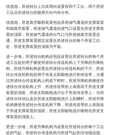
优选地，所述转台上沿其周向设置有四个工位，四个所述
工位沿所述转台的圆周方向均布分布。
优选地，所述真空吸附装置包括具有抽气通道的支撑装置
和抽真空装置，所述抽气通道的进气口设置在所述支撑装
置的顶部，所述抽气通道的出气口与所述抽真空装置连
通，所述支撑装置固定设置在所述转台的每个所述工位
处，所述支撑装置的顶面为平面。
进一步地，所述转台机构还包括设置在所述转台的每个所
述工位处的用于驱使所述转台传送机构上下升降的升降机
构，所述升降机构设置在所述转台传送机构的下方，所述
转台传送机构包括用于传送太阳能电池片的传送带，当通
过所述转台传送机构上料或下料时，所述升降机构驱使所
述转台传送机构上升，所述传送带的上表面高于所述支撑
装置的顶面，所述太阳能电池片位于所述传送带上；当所
述转台转动以及在所述太阳能电池片上刻槽时，所述升降
机构驱使所述转台传送机构下降，所述传送带的上表面低
于所述支撑装置的顶面，所述太阳能电池片吸附在所述支
撑装置的顶面上。
更进一步地，所述升降机构为设置在所述转台的每个工位
处的气缸，所述转台传送机构与所述气缸的活动端连接。