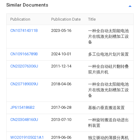
Similar Documents
Publication
Publication Date
Title
CN107414311B
2023-05-16
一种全自动太阳能电池
片在线激光刻槽加工设
备
CN109166789B
2024-10-01
多工位电池片划片装置
CN202076306U
2011-12-14
一种全自动硅片翻转叠
双片插片机
CN207189009U
2018-04-06
一种全自动太阳能电池
片在线激光刻槽加工设
备
JP6154186B2
2017-06-28
基板の垂直搬送装置
CN203048160U
2013-07-10
一种旋转搬送自动进出
料装置
WO2019105021A1
2019-06-06
独立驱动的薄膜分离机