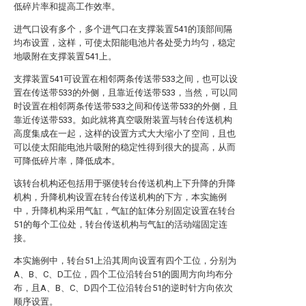
低碎片率和提高工作效率。
进气口设有多个，多个进气口在支撑装置541的顶部间隔
均布设置，这样，可使太阳能电池片各处受力均匀，稳定
地吸附在支撑装置541上。
支撑装置541可设置在相邻两条传送带533之间，也可以设
置在传送带533的外侧，且靠近传送带533，当然，可以同
时设置在相邻两条传送带533之间和传送带533的外侧，且
靠近传送带533。如此就将真空吸附装置与转台传送机构
高度集成在一起，这样的设置方式大大缩小了空间，且也
可以使太阳能电池片吸附的稳定性得到很大的提高，从而
可降低碎片率，降低成本。
该转台机构还包括用于驱使转台传送机构上下升降的升降
机构，升降机构设置在转台传送机构的下方，本实施例
中，升降机构采用气缸，气缸的缸体分别固定设置在转台
51的每个工位处，转台传送机构与气缸的活动端固定连
接。
本实施例中，转台51上沿其周向设置有四个工位，分别为
A、B、C、D工位，四个工位沿转台51的圆周方向均布分
布，且A、B、C、D四个工位沿转台51的逆时针方向依次
顺序设置。