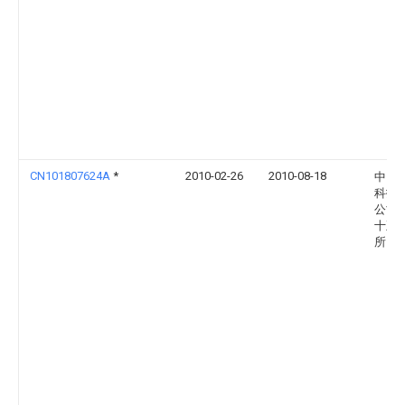
CN101807624A
*
2010-02-26
2010-08-18
中国
科技
公司
十五
所