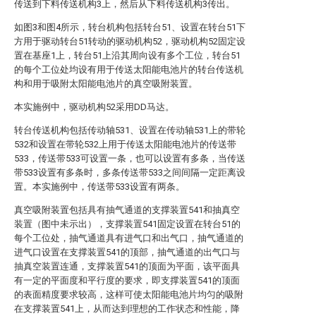
传送到下料传送机构3上，然后从下料传送机构3传出。
如图3和图4所示，转台机构包括转台51、设置在转台51下
方用于驱动转台51转动的驱动机构52，驱动机构52固定设
置在基座1上，转台51上沿其周向设有多个工位，转台51
的每个工位处均设有用于传送太阳能电池片的转台传送机
构和用于吸附太阳能电池片的真空吸附装置。
本实施例中，驱动机构52采用DD马达。
转台传送机构包括传动轴531、设置在传动轴531上的带轮
532和设置在带轮532上用于传送太阳能电池片的传送带
533，传送带533可设置一条，也可以设置有多条，当传送
带533设置有多条时，多条传送带533之间间隔一定距离设
置。本实施例中，传送带533设置有两条。
真空吸附装置包括具有抽气通道的支撑装置541和抽真空
装置（图中未示出），支撑装置541固定设置在转台51的
每个工位处，抽气通道具有进气口和出气口，抽气通道的
进气口设置在支撑装置541的顶部，抽气通道的出气口与
抽真空装置连通，支撑装置541的顶面为平面，该平面具
有一定的平面度和平行度的要求，即支撑装置541的顶面
的表面精度要求较高，这样可使太阳能电池片均匀的吸附
在支撑装置541上，从而达到理想的工作状态和性能，降