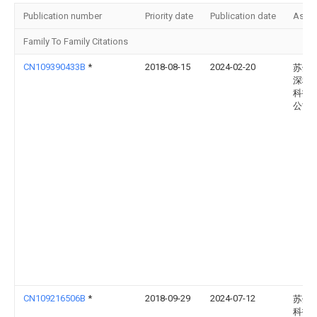
Publication number
Priority date
Publication date
Assi
Family To Family Citations
CN109390433B
*
2018-08-15
2024-02-20
苏州
深科
科技
公司
CN109216506B
*
2018-09-29
2024-07-12
苏州
科技