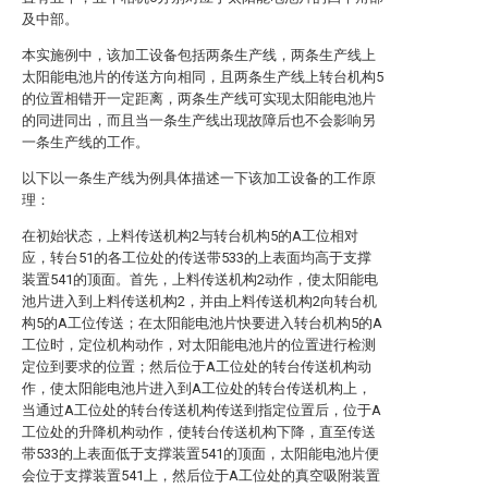
及中部。
本实施例中，该加工设备包括两条生产线，两条生产线上
太阳能电池片的传送方向相同，且两条生产线上转台机构5
的位置相错开一定距离，两条生产线可实现太阳能电池片
的同进同出，而且当一条生产线出现故障后也不会影响另
一条生产线的工作。
以下以一条生产线为例具体描述一下该加工设备的工作原
理：
在初始状态，上料传送机构2与转台机构5的A工位相对
应，转台51的各工位处的传送带533的上表面均高于支撑
装置541的顶面。首先，上料传送机构2动作，使太阳能电
池片进入到上料传送机构2，并由上料传送机构2向转台机
构5的A工位传送；在太阳能电池片快要进入转台机构5的A
工位时，定位机构动作，对太阳能电池片的位置进行检测
定位到要求的位置；然后位于A工位处的转台传送机构动
作，使太阳能电池片进入到A工位处的转台传送机构上，
当通过A工位处的转台传送机构传送到指定位置后，位于A
工位处的升降机构动作，使转台传送机构下降，直至传送
带533的上表面低于支撑装置541的顶面，太阳能电池片便
会位于支撑装置541上，然后位于A工位处的真空吸附装置