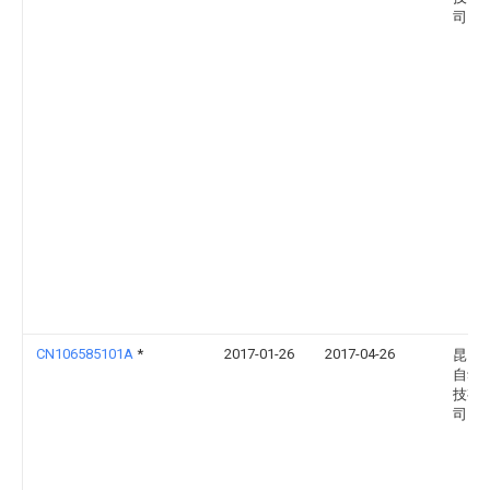
司
CN106585101A
*
2017-01-26
2017-04-26
昆山
自动
技有
司