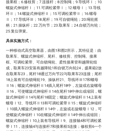
接果框；6.修枝剪；7.连接杆；8.控制绳；9.导线环Ⅰ；10.
螺旋式伸缩杆Ⅰ；11.可调松紧带Ⅰ；12.螺母Ⅰ；13.导线
环Ⅱ；14.螺旋式伸缩杆Ⅱ；15.可调松紧带Ⅱ；16.螺母
Ⅱ；17.导线环Ⅲ；18.尾杆；19.可自锁绳轮；20.绳轮摇
柄；21.操纵杆；22.万向节；23.取果车；24.自锁万向轮；
25.复位弹簧。
具体实施方式：
一种移动式高空取果器，由图1和图2所示，其特征是：由
取果车、螺旋式伸缩杆、尾杆、修枝剪、控制绳、接果
框、可调松紧带、可自锁绳轮、柔性接果管和越障轮组
成，取果车23安装有越障轮1和自锁万向轮24，盛果箱2放
在取果车23，尾杆18通过万向节22与取果车23连接；尾杆
18上装有可自锁绳轮19、操纵杆21、导线环Ⅲ17和螺母
Ⅱ16；螺旋式伸缩杆Ⅱ14插入尾杆18中，左旋或右旋螺母
Ⅱ16，可使螺旋式伸缩杆Ⅱ14在尾杆18中伸出或缩回，螺
旋式伸缩杆Ⅱ14与尾杆18固定；螺旋式伸缩杆Ⅱ14上装有
螺母Ⅰ12、导线环Ⅱ13和可调松紧带Ⅱ15；螺旋式伸缩杆
Ⅰ10插入螺旋式伸缩杆Ⅱ14中，左旋或右旋螺母Ⅰ12，可
使螺旋式伸缩杆Ⅰ10在螺旋式伸缩杆Ⅱ14中伸出或缩回；
螺旋式伸缩杆Ⅰ10上装有导线环Ⅰ9、连接轴4和可调松紧
带Ⅰ11，连接轴4与连接杆7和接果框5连接；修枝剪6一个