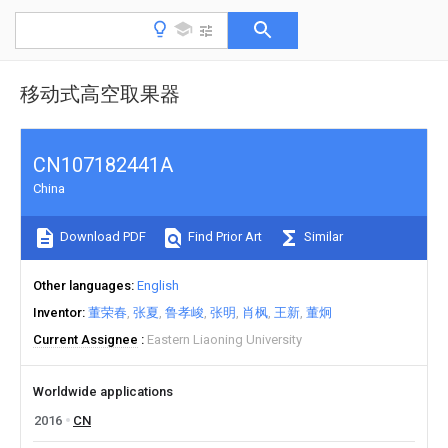
移动式高空取果器
CN107182441A
China
Download PDF
Find Prior Art
Similar
Other languages
English
Inventor
董荣春
张夏
鲁孝峻
张明
肖枫
王新
董炯
Current Assignee
Eastern Liaoning University
Worldwide applications
2016
CN