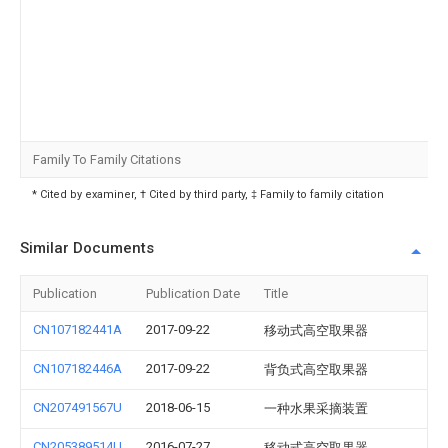
Family To Family Citations
* Cited by examiner, † Cited by third party, ‡ Family to family citation
Similar Documents
Publication
Publication Date
Title
CN107182441A
2017-09-22
移动式高空取果器
CN107182446A
2017-09-22
背负式高空取果器
CN207491567U
2018-06-15
一种水果采摘装置
CN205389514U
2016-07-27
移动式高空取果器