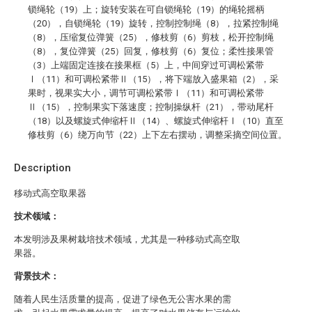
锁绳轮（19）上；旋转安装在可自锁绳轮（19）的绳轮摇柄
（20），自锁绳轮（19）旋转，控制控制绳（8），拉紧控制绳
（8），压缩复位弹簧（25），修枝剪（6）剪枝，松开控制绳
（8），复位弹簧（25）回复，修枝剪（6）复位；柔性接果管
（3）上端固定连接在接果框（5）上，中间穿过可调松紧带
Ⅰ（11）和可调松紧带Ⅱ（15），将下端放入盛果箱（2），采
果时，视果实大小，调节可调松紧带Ⅰ（11）和可调松紧带
Ⅱ（15），控制果实下落速度；控制操纵杆（21），带动尾杆
（18）以及螺旋式伸缩杆Ⅱ（14）、螺旋式伸缩杆Ⅰ（10）直至
修枝剪（6）绕万向节（22）上下左右摆动，调整采摘空间位置。
Description
移动式高空取果器
技术领域：
本发明涉及果树栽培技术领域，尤其是一种移动式高空取
果器。
背景技术：
随着人民生活质量的提高，促进了绿色无公害水果的需