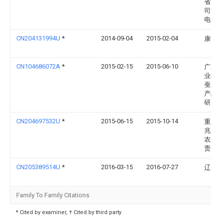
省电
司海
电公
CN204131994U
*
2014-09-04
2015-02-04
康明
CN104686072A
*
2015-02-15
2015-06-10
广东
业科
蚕业
产品
研究
CN204697532U
*
2015-06-15
2015-10-14
重庆
兆山
农业
责任
CN205389514U
*
2016-03-15
2016-07-27
辽东
Family To Family Citations
* Cited by examiner, † Cited by third party