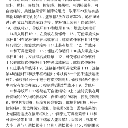
缩杆、尾杆、修枝剪、控制绳、接果框、可调松紧带、可
自锁绳轮、柔性接果管和越障轮组成，取果车23安装有越
障轮1和自锁万向轮24，盛果箱2放在取果车23，尾杆18通
过万向节22与取果车23连接；尾杆18上装有可自锁绳轮
19、操纵杆21、导线环Ⅲ17和螺母Ⅱ16；螺旋式伸缩杆
Ⅱ14插入尾杆18中，左旋或右旋螺母Ⅱ16，可使螺旋式伸
缩杆Ⅱ14在尾杆18中伸出或缩回，螺旋式伸缩杆Ⅱ14与尾
杆18固定；螺旋式伸缩杆Ⅱ14上装有螺母Ⅰ12、导线环
Ⅱ13和可调松紧带Ⅱ15；螺旋式伸缩杆Ⅰ10插入螺旋式伸
缩杆Ⅱ14中，左旋或右旋螺母Ⅰ12，可使螺旋式伸缩杆
Ⅰ10在螺旋式伸缩杆Ⅱ14中伸出或缩回；螺旋式伸缩杆
Ⅰ10上装有导线环Ⅰ9、连接轴4和可调松紧带Ⅰ11，连接
轴4与连接杆7和接果框5连接；修枝剪6一个把手连接连接
杆7，修枝剪6另一个把手连接控制绳8，修枝剪6两个把手
中间安有复位弹簧25；控制绳8通过导线环Ⅰ9、导线环
Ⅱ13和导线环Ⅲ17卷绕在可自锁绳轮19上；旋转安装在可
自锁绳轮19的绳轮摇柄20，自锁绳轮19旋转，控制控制绳
8，拉紧控制绳8，压缩复位弹簧25，修枝剪6剪枝，松开
控制绳8，复位弹簧25回复，修枝剪6复位；柔性接果管3
上端固定连接在接果框5上，中间穿过可调松紧带Ⅰ11和
可调松紧带Ⅱ15，将下端放入盛果箱2，采果时，视果实
大小，调节可调松紧带Ⅰ11和可调松紧带Ⅱ15，控制果实