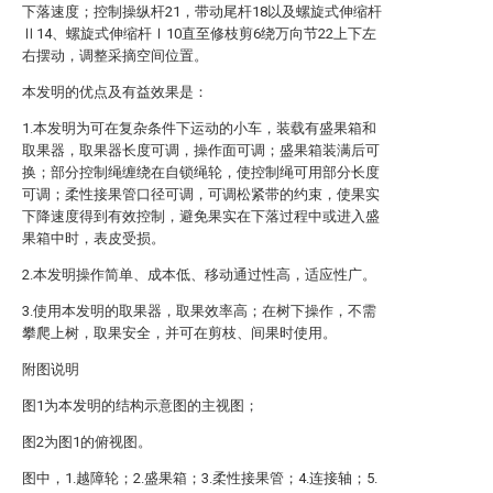
下落速度；控制操纵杆21，带动尾杆18以及螺旋式伸缩杆
Ⅱ14、螺旋式伸缩杆Ⅰ10直至修枝剪6绕万向节22上下左
右摆动，调整采摘空间位置。
本发明的优点及有益效果是：
1.本发明为可在复杂条件下运动的小车，装载有盛果箱和
取果器，取果器长度可调，操作面可调；盛果箱装满后可
换；部分控制绳缠绕在自锁绳轮，使控制绳可用部分长度
可调；柔性接果管口径可调，可调松紧带的约束，使果实
下降速度得到有效控制，避免果实在下落过程中或进入盛
果箱中时，表皮受损。
2.本发明操作简单、成本低、移动通过性高，适应性广。
3.使用本发明的取果器，取果效率高；在树下操作，不需
攀爬上树，取果安全，并可在剪枝、间果时使用。
附图说明
图1为本发明的结构示意图的主视图；
图2为图1的俯视图。
图中，1.越障轮；2.盛果箱；3.柔性接果管；4.连接轴；5.