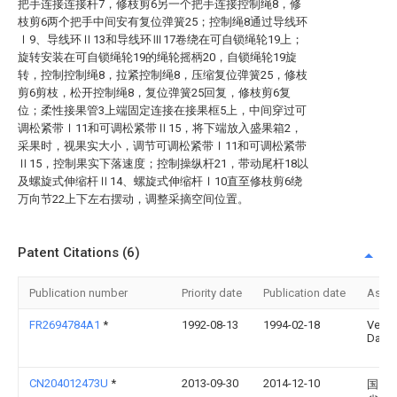
把手连接连接杆7，修枝剪6另一个把手连接控制绳8，修
枝剪6两个把手中间安有复位弹簧25；控制绳8通过导线环
Ⅰ9、导线环Ⅱ13和导线环Ⅲ17卷绕在可自锁绳轮19上；
旋转安装在可自锁绳轮19的绳轮摇柄20，自锁绳轮19旋
转，控制控制绳8，拉紧控制绳8，压缩复位弹簧25，修枝
剪6剪枝，松开控制绳8，复位弹簧25回复，修枝剪6复
位；柔性接果管3上端固定连接在接果框5上，中间穿过可
调松紧带Ⅰ11和可调松紧带Ⅱ15，将下端放入盛果箱2，
采果时，视果实大小，调节可调松紧带Ⅰ11和可调松紧带
Ⅱ15，控制果实下落速度；控制操纵杆21，带动尾杆18以
及螺旋式伸缩杆Ⅱ14、螺旋式伸缩杆Ⅰ10直至修枝剪6绕
万向节22上下左右摆动，调整采摘空间位置。
Patent Citations (6)
Publication number
Priority date
Publication date
Assi
FR2694784A1
*
1992-08-13
1994-02-18
Verg
Danie
CN204012473U
*
2013-09-30
2014-12-10
国网