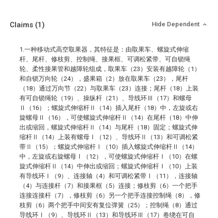
Claims
(1)
Hide Dependent
1.一种移动式高空取果器，其特征是：由取果车、螺旋式伸缩
杆、尾杆、修枝剪、控制绳、接果框、可调松紧带、可自锁绳
轮、柔性接果管和越障轮组成，取果车（23）安装有越障轮（1）
和自锁万向轮（24），盛果箱（2）放在取果车（23），尾杆
（18）通过万向节（22）与取果车（23）连接；尾杆（18）上装
有可自锁绳轮（19）、操纵杆（21）、导线环Ⅲ（17）和螺母
Ⅱ（16）；螺旋式伸缩杆Ⅱ（14）插入尾杆（18）中，左旋或右
旋螺母Ⅱ（16），可使螺旋式伸缩杆Ⅱ（14）在尾杆（18）中伸
出或缩回，螺旋式伸缩杆Ⅱ（14）与尾杆（18）固定；螺旋式伸
缩杆Ⅱ（14）上装有螺母Ⅰ（12）、导线环Ⅱ（13）和可调松紧
带Ⅱ（15）；螺旋式伸缩杆Ⅰ（10）插入螺旋式伸缩杆Ⅱ（14）
中，左旋或右旋螺母Ⅰ（12），可使螺旋式伸缩杆Ⅰ（10）在螺
旋式伸缩杆Ⅱ（14）中伸出或缩回；螺旋式伸缩杆Ⅰ（10）上装
有导线环Ⅰ（9）、连接轴（4）和可调松紧带Ⅰ（11），连接轴
（4）与连接杆（7）和接果框（5）连接；修枝剪（6）一个把手
连接连接杆（7），修枝剪（6）另一个把手连接控制绳（8），修
枝剪（6）两个把手中间安有复位弹簧（25）；控制绳（8）通过
导线环Ⅰ（9）、导线环Ⅱ（13）和导线环Ⅲ（17）卷绕在可自