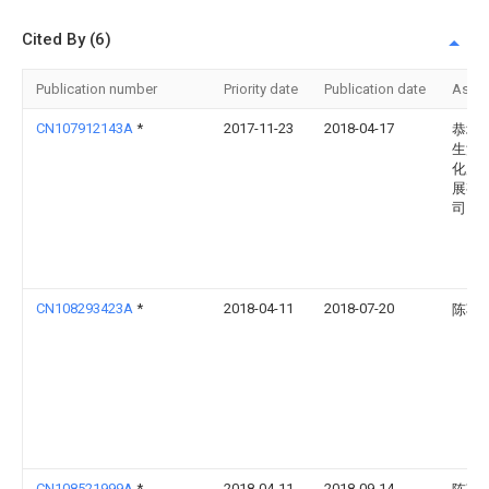
Cited By (6)
Publication number
Priority date
Publication date
Assi
CN107912143A
*
2017-11-23
2018-04-17
恭城
生油
化产
展有
司
CN108293423A
*
2018-04-11
2018-07-20
陈巧
CN108521999A
*
2018-04-11
2018-09-14