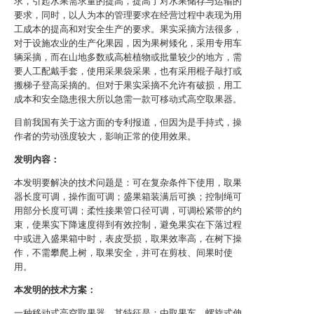
求，引起水果需求量的提高，提高了对水果储存与运输的
要求，同时，以人为本的管理要求在经营过程中表现为用
工成本的提高和对安全生产的要求。果实采摘方法很多，
对于设施农业的生产化果园，因为果树矮化，采用专用车
辆采摘，而在山地多数或高桩植物或批量较少的地方，需
要人工配戴手套，使用采果袋采果，也有采用棍子敲打或
搬梯子登高采摘的。但对于果实采摘不允许有破损，用工
成本和安全隐患很大所以急需一款可移动式高空取果器。
目前我国有关于这方面的专利报道，但因为是手持式，操
作者的劳动强度较大，影响正常的使用效果。
发明内容：
本发明要解决的技术问题是：可在复杂条件下使用，取果
器长度可调，操作面可调；盛果箱装满后可换；控制绳可
用部分长度可调；柔性接果管口径可调，可调松紧带的约
束，使果实下降速度得到有效控制，避免果实在下落过程
中或进入盛果箱中时，表皮受损，取果效率高，在树下操
作，不需攀爬上树，取果安全，并可在剪枝、间果时使
用。
本发明的技术方案：
一种移动式高空取果器，其特征是：由取果车、螺旋式伸