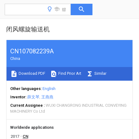
闭风螺旋输送机
CN107082239A
China
Download PDF
Find Prior Art
Similar
Other languages
English
Inventor
薛文琴
王燕燕
Current Assignee
WUXI CHANGRONG INDUSTRIAL CONVEYING
MACHINERY Co Ltd
Worldwide applications
2017
CN