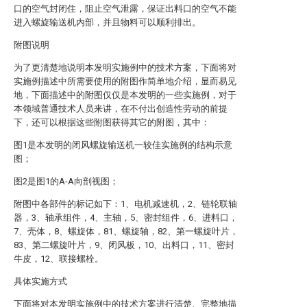
口的空气封闭住，阻止空气泄露，保证出料口的空气不能
进入螺旋输送机内部，并且物料可以顺利排出。
附图说明
为了更清楚地说明本发明实施例中的技术方案，下面将对
实施例描述中所需要使用的附图作简单地介绍，显而易见
地，下面描述中的附图仅仅是本发明的一些实施例，对于
本领域普通技术人员来讲，在不付出创造性劳动的前提
下，还可以根据这些附图获得其它的附图，其中：
图1是本发明的闭风螺旋输送机一较佳实施例的结构示意
图；
图2是图1的A-A向剖视图；
附图中各部件的标记如下：1、电机减速机，2、链轮联轴
器，3、轴承组件，4、主轴，5、密封组件，6、进料口，
7、壳体，8、螺旋体，81、螺旋轴，82、第一螺旋叶片，
83、第二螺旋叶片，9、闭风板，10、出料口，11、密封
牛皮，12、联接螺栓。
具体实施方式
下面将对本发明实施例中的技术方案进行清楚、完整地描