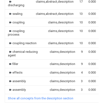
claims,abstract,description
17
0.000
discharging
sealing
claims,abstract,description
13
0.000
coupling
claims,description
10
0.000
coupling
claims,description
10
0.000
process
coupling reaction
claims,description
10
0.000
chemical reducing
claims,description
9
0.000
agent
filler
claims,description
9
0.000
effects
claims,description
4
0.000
assembly
claims,description
3
0.000
assembly
claims,description
3
0.000
Show all concepts from the description section