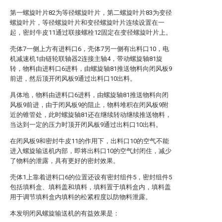
第一螺旋叶片82为等径螺旋叶片，第二螺旋叶片83为变径
螺旋叶片，等径螺旋叶片和变径螺旋叶片连续设置在一
起，密封牛皮11通过联接螺栓12固定在变径螺旋叶片上。
壳体7一侧上方有进料口6，壳体7另一侧有出料口10，电
机减速机1由链轮联轴器2连接主轴4，带动螺旋轴81旋
转，物料由进料口6进料，由螺旋轴81推送物料向闭风板9
前进，然后顶开闭风板9通过出料口10出料。
具体地，物料由进料口6进料，由螺旋轴81推送物料向闭
风板9前进，由于闭风板9的阻止，物料堆积在闭风板9附
近的锥管处，此时螺旋轴81还在继续转动继续推送物料，
当达到一定的压力时顶开闭风板9通过出料口10出料。
在闭风板9和密封牛皮11的作用下，出料口10的空气不能
进入螺旋输送机内部，即将出料口10的空气封闭住，减少
了物料的泄露，具有更好的密封效果。
壳体1上靠着进料口6的位置还设有密封组件5，密封组件5
包括填料盒、填料盖和填料，填料置于填料盒内，填料盖
用于调节填料盒内填料的松紧程度以防物料泄露。
本发明闭风螺旋输送机的有益效果是：