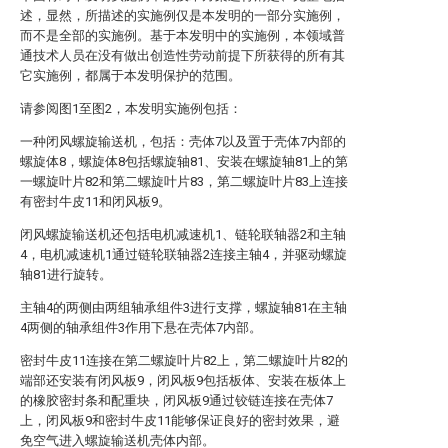
述，显然，所描述的实施例仅是本发明的一部分实施例，
而不是全部的实施例。基于本发明中的实施例，本领域普
通技术人员在没有做出创造性劳动前提下所获得的所有其
它实施例，都属于本发明保护的范围。
请参阅图1至图2，本发明实施例包括：
一种闭风螺旋输送机，包括：壳体7以及置于壳体7内部的
螺旋体8，螺旋体8包括螺旋轴81、安装在螺旋轴81上的第
一螺旋叶片82和第二螺旋叶片83，第二螺旋叶片83上连接
有密封牛皮11和闭风板9。
闭风螺旋输送机还包括电机减速机1、链轮联轴器2和主轴
4，电机减速机1通过链轮联轴器2连接主轴4，并驱动螺旋
轴81进行旋转。
主轴4的两侧由两组轴承组件3进行支撑，螺旋轴81在主轴
4两侧的轴承组件3作用下悬在壳体7内部。
密封牛皮11连接在第二螺旋叶片82上，第二螺旋叶片82的
端部还安装有闭风板9，闭风板9包括板体、安装在板体上
的橡胶密封条和配重块，闭风板9通过铰链连接在壳体7
上，闭风板9和密封牛皮11能够保证良好的密封效果，避
免空气进入螺旋输送机壳体内部。