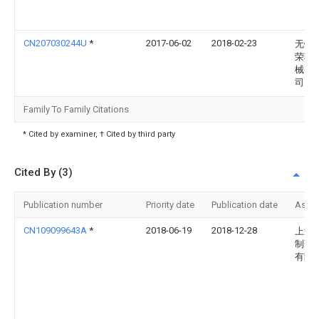
CN207030244U
*
2017-06-02
2018-02-23
无锡
荣输
械有
司
Family To Family Citations
* Cited by examiner, † Cited by third party
Cited By (3)
Publication number
Priority date
Publication date
Assi
CN109099643A
*
2018-06-19
2018-12-28
上海
制药
有限