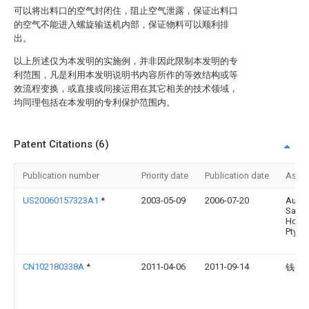
可以将出料口的空气封闭住，阻止空气泄露，保证出料口
的空气不能进入螺旋输送机内部，保证物料可以顺利排
出。
以上所述仅为本发明的实施例，并非因此限制本发明的专
利范围，凡是利用本发明说明书内容所作的等效结构或等
效流程变换，或直接或间接运用在其它相关的技术领域，
均同理包括在本发明的专利保护范围内。
Patent Citations (6)
Publication number
Priority date
Publication date
Assi
US20060157323A1
*
2003-05-09
2006-07-20
Auge
Safe
Holdi
Pty Lt
CN102180338A
*
2011-04-06
2011-09-14
钱尧