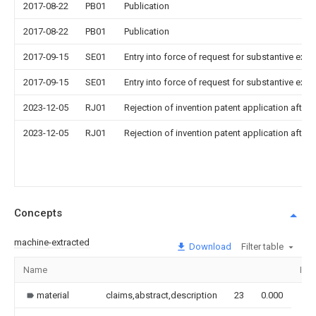
2017-08-22
PB01
Publication
2017-08-22
PB01
Publication
2017-09-15
SE01
Entry into force of request for substantive exa
2017-09-15
SE01
Entry into force of request for substantive exa
2023-12-05
RJ01
Rejection of invention patent application after 
2023-12-05
RJ01
Rejection of invention patent application after 
Concepts
machine-extracted
Download
Filter table
Name
Ima
material
claims,abstract,description
23
0.000