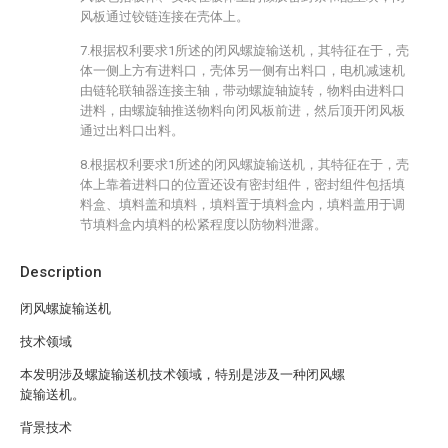
风板通过铰链连接在壳体上。
7.根据权利要求1所述的闭风螺旋输送机，其特征在于，壳
体一侧上方有进料口，壳体另一侧有出料口，电机减速机
由链轮联轴器连接主轴，带动螺旋轴旋转，物料由进料口
进料，由螺旋轴推送物料向闭风板前进，然后顶开闭风板
通过出料口出料。
8.根据权利要求1所述的闭风螺旋输送机，其特征在于，壳
体上靠着进料口的位置还设有密封组件，密封组件包括填
料盒、填料盖和填料，填料置于填料盒内，填料盖用于调
节填料盒内填料的松紧程度以防物料泄露。
Description
闭风螺旋输送机
技术领域
本发明涉及螺旋输送机技术领域，特别是涉及一种闭风螺
旋输送机。
背景技术