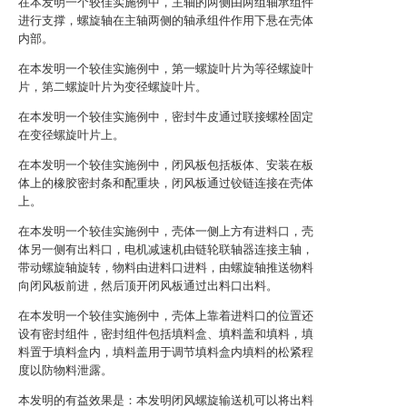
在本发明一个较佳实施例中，主轴的两侧由两组轴承组件
进行支撑，螺旋轴在主轴两侧的轴承组件作用下悬在壳体
内部。
在本发明一个较佳实施例中，第一螺旋叶片为等径螺旋叶
片，第二螺旋叶片为变径螺旋叶片。
在本发明一个较佳实施例中，密封牛皮通过联接螺栓固定
在变径螺旋叶片上。
在本发明一个较佳实施例中，闭风板包括板体、安装在板
体上的橡胶密封条和配重块，闭风板通过铰链连接在壳体
上。
在本发明一个较佳实施例中，壳体一侧上方有进料口，壳
体另一侧有出料口，电机减速机由链轮联轴器连接主轴，
带动螺旋轴旋转，物料由进料口进料，由螺旋轴推送物料
向闭风板前进，然后顶开闭风板通过出料口出料。
在本发明一个较佳实施例中，壳体上靠着进料口的位置还
设有密封组件，密封组件包括填料盒、填料盖和填料，填
料置于填料盒内，填料盖用于调节填料盒内填料的松紧程
度以防物料泄露。
本发明的有益效果是：本发明闭风螺旋输送机可以将出料