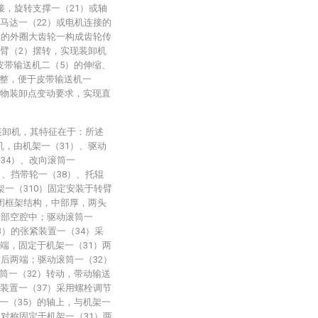
接，旋转支撑一（21）或轴
马达一（22）或电机连接的
承的外圈大齿轮一构成齿轮传
转臂（2）摆转，实现装卸机
皮带输送机二（5）的伸缩、
整，便于皮带输送机一
货物装卸点变动要求，实现直
装卸机，其特征在于：所述
机，由机架一（31）、驱动
34）、改向滚筒一
）、挡带轮一（38）、托辊
架一（310）固定安装于转臂
封闭框架结构，中部厚，两头
腹部空腔中；驱动滚筒一
3）的张紧装置一（34）采
端，固定于机架一（31）两
前后两端；驱动滚筒一（32）
筒一（32）转动，带动输送
装置一（37）采用螺栓调节
一（35）的轴上，与机架一
架对称固定于机架一（31）两