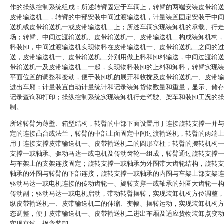
作的操纵控制系统组成；所述转臂固定于车辆上，转臂的两端安装皮带输
皮带输送机二，转臂的中部安装中间过渡输送机，计量装置固定安装于中
送机或皮带输送机一或皮带输送机二上；所述车辆实现装卸机的承载、行
场；转臂、中间过渡输送机、皮带输送机一、皮带输送机二构成装卸机构
料装卸，中间过渡输送机实现物料在皮带输送机一、皮带输送机二之间的
送，皮带输送机一、皮带输送机二分别用做上料和卸料输送，中间过渡输
带输送机一及皮带输送机二一起，实现物料装卸的上料和卸料，转臂实现
平面位置的调整和变动，便于装卸机的展开和收拢及皮带输送机一、皮带
进出车厢；计量装置自动计量统计和记录装卸货物数量和重量，显示、储
记录查询和打印；操纵控制系统实现装卸机行走驾驶、架车和装卸工况的
制。
所述转臂为薄壁、箱型结构，转臂的中部下面设置用于连接旋转支撑一并
定的连接凸台或法兰，转臂的中部上面固定中间过渡输送机，转臂的两端
用于连接支撑皮带输送机一、皮带输送机二的圆形立柱；转臂的摆转机构
支撑一或轴承、驱动马达一或电机及传动齿轮一组成，转臂通过旋转支撑
与车架上的支架连接固定；旋转支撑一或轴承为外圈带大齿轮结构，旋转
轴承的外圈与转臂的下部连接，旋转支撑一或轴承的内圈与车架上部支架
驱动马达一或电机连接的传动齿轮一、旋转支撑一或轴承的外圈大齿轮一
传动副；驱动马达一或电机启动，带动转臂摆转，实现装卸机构方位调整
纵皮带输送机一、皮带输送机二的伸缩、变幅、摆转运动，实现装卸机构
态调整，便于皮带输送机一、皮带输送机二进出车厢及适应货物装卸点变
实现直线、拐弯装卸。