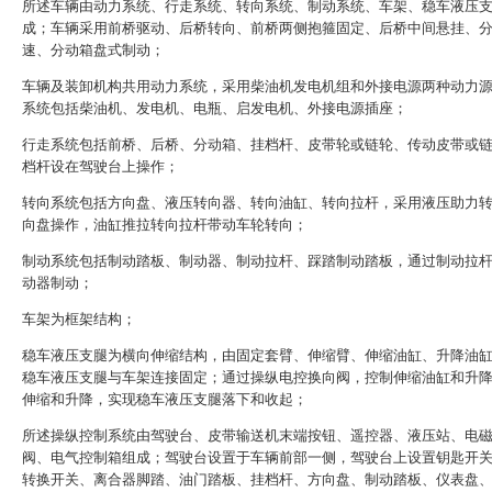
所述车辆由动力系统、行走系统、转向系统、制动系统、车架、稳车液压
成；车辆采用前桥驱动、后桥转向、前桥两侧抱箍固定、后桥中间悬挂、
速、分动箱盘式制动；
车辆及装卸机构共用动力系统，采用柴油机发电机组和外接电源两种动力
系统包括柴油机、发电机、电瓶、启发电机、外接电源插座；
行走系统包括前桥、后桥、分动箱、挂档杆、皮带轮或链轮、传动皮带或
档杆设在驾驶台上操作；
转向系统包括方向盘、液压转向器、转向油缸、转向拉杆，采用液压助力
向盘操作，油缸推拉转向拉杆带动车轮转向；
制动系统包括制动踏板、制动器、制动拉杆、踩踏制动踏板，通过制动拉
动器制动；
车架为框架结构；
稳车液压支腿为横向伸缩结构，由固定套臂、伸缩臂、伸缩油缸、升降油
稳车液压支腿与车架连接固定；通过操纵电控换向阀，控制伸缩油缸和升
伸缩和升降，实现稳车液压支腿落下和收起；
所述操纵控制系统由驾驶台、皮带输送机末端按钮、遥控器、液压站、电
阀、电气控制箱组成；驾驶台设置于车辆前部一侧，驾驶台上设置钥匙开
转换开关、离合器脚踏、油门踏板、挂档杆、方向盘、制动踏板、仪表盘