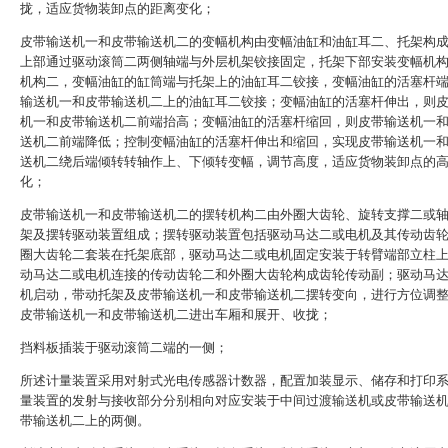
拢，适应货物装卸点的距离变化；
皮带输送机一和皮带输送机二的变幅机构由变幅油缸和油缸耳二、托架构
上部通过驱动滚筒二两侧轴端与外层机架铰接固定，托架下部安装变幅机
机构二，变幅油缸的缸筒端与托架上的油缸耳二铰接，变幅油缸的活塞杆
输送机一和皮带输送机二上的油缸耳二铰接；变幅油缸的活塞杆伸出，则
机一和皮带输送机二前端抬高；变幅油缸的活塞杆缩回，则皮带输送机一
送机二前端降低；控制变幅油缸的活塞杆伸出和缩回，实现皮带输送机一
送机二绕后端倾转转轴作上、下倾转变幅，调节高度，适应货物装卸点的
化；
皮带输送机一和皮带输送机二的摆转机构二由外圈大齿轮、旋转支撑二或
架及摆转驱动装置组成；摆转驱动装置包括驱动马达二或电机及其传动齿
圈大齿轮二套装在托架底部，驱动马达二或电机固定安装于转臂端部立柱
动马达二或电机连接的传动齿轮二和外圈大齿轮构成齿轮传动副；驱动马
机启动，带动托架及皮带输送机一和皮带输送机二摆转变向，进行方位调
皮带输送机一和皮带输送机二进出车厢和展开、收拢；
挡料板插装于驱动滚筒二端的一侧；
所述计量装置采用对射式光电传感器计数器，配置加装显示、储存和打印
量装置的发射与接收部分分别相向对应安装于中间过渡输送机或皮带输送
带输送机二上的两侧。