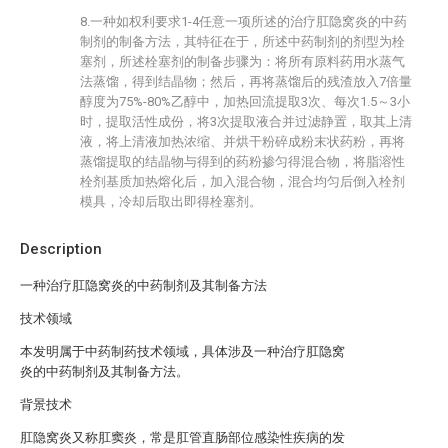
8.一种如权利要求1-4任意一项所述的治疗肛隐窝炎的中药
制剂的制备方法，其特征在于，所述中药制剂的剂型为栓
塞剂，所述栓塞剂的制备步骤为：将所有原料药用水蒸气
法蒸馏，得到结晶物；然后，再将蒸馏后的残渣放入7倍量
醇度为75%-80%乙醇中，加热回流提取3次、每次1.5～3小
时，提取活性成份，将3次提取液合并过滤静置，取其上清
液，将上清液加热浓缩、并烘干粉碎成粉末状药粉，再将
蒸馏提取的结晶物与得到的药粉掺匀得混合物，将脂溶性
栓剂基质加热熔化后，加入混合物，混合均匀后倒入栓剂
模具，冷却后取出即得栓塞剂。
Description
一种治疗肛隐窝炎的中药制剂及其制备方法
技术领域
本发明属于中药制药技术领域，具体涉及一种治疗肛隐窝
炎的中药制剂及其制备方法。
背景技术
肛隐窝炎又称肛窦炎，常是肛管直肠部位感染性疾病的发