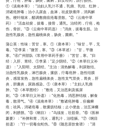
炎，疔疮，肿毒，肠炎，菌痢，妇女经闭，跌打损伤。
①《滇南本草》："治妇人乳汁不通，乳痈、乳结、红肿，
消诸疮肿毒；治小儿尿血，血淋，祛皮肤瘙痒，消风解
热。梗叶细末，醋调敷痈疽疮毒溃散。"②《云南中草
药》："活血祛瘀，拔毒，接骨，通乳。治经闭，疔疮，枪
伤，骨折。"③《云南中草药选》："消炎，拔毒生肌。治
急性乳腺炎，急性扁桃体炎，肠炎，菌痢。"
蒲公英：性味：苦甘，寒。①《唐本草》："味甘，平，无
毒。"②李杲："微苦，寒。"③《本草述》："甘，平微
寒。"④广州部队《常用中草药手册》："苦甘，寒。"归
经：入肝、胃经。①李杲："足少阴经。"②《本草衍义补
遗》："入阳明、太阴经。"主治：清热解毒，利尿散结。
治急性乳腺炎，淋巴腺炎，瘰疬，疔毒疮肿，急性结膜
炎，感冒发热，急性扁桃体炎，急性支气管炎，胃炎，肝
炎，胆囊炎，尿路感染。①《唐本草》："主妇人乳痈
肿。"②《本草图经》："敷疮，又治恶刺及狐尿
刺。"③《本草衍义补遗》："化热毒，消恶肿结核，解食
毒，散滞气。"④《滇南本草》："敷诸疮肿毒，疥癞癣
疮；祛风，消诸疮毒，散瘰疬结核；止小便血，治五淋癃
闭，利膀胱。"⑤《纲目》："乌须发，壮筋骨。"⑥《医林
纂要》："补脾和胃，泻火，通乳汁，治噎膈。"⑦《纲目
拾遗》："疗一切毒虫蛇伤。"⑧《随息居饮食谱》："清