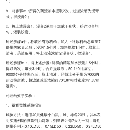
1；
b、将步骤a中所得的药渣加水提取2次，过滤浓缩为浸膏
状，得浸膏2；
c、将上述浸膏1、浸膏2浓缩干燥成干膏状，粉碎混合均
匀，灌装胶囊。
所述步骤a中，称取所有原料药，加入上述原料药总重量7
倍量的80％乙醇，浸泡1.5小时，加热提取1小时，取其上
清液，药渣备用，将上清液浓缩至浸膏状，得浸膏1。
所述步骤b中，将上述步骤a所得的药渣加水浸泡1.5小时，
提取两次，每次3小时，合并提取液，80-140目滤过，
9000转/分钟离心后，取上清液，经截流分子量为7000的
超滤柱超滤，超滤液减压浓缩得70℃时相对密度为1.37的
浸膏2。
药理药效学实验：
1、蓄积毒性试验报告
试验方法：选用40只健康小白鼠，雌、雄各20只，以本发
明实施例3的胶囊剂为对象，剂量设计每7天为一期，每期
剂量分别为0.10LD50 、0.15LD50 、0.22LD50 、0.34LD50