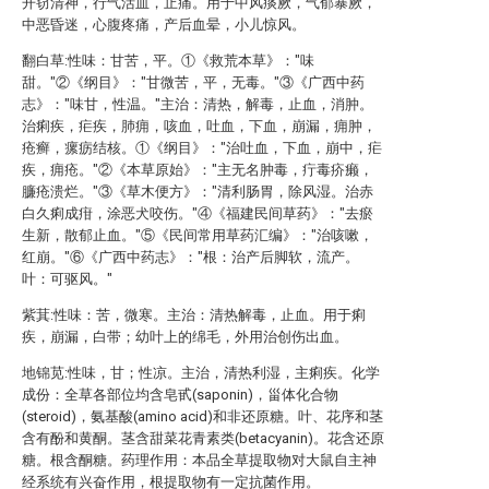
开窃清神，行气活血，止痛。用于中风痰厥，气郁暴厥，
中恶昏迷，心腹疼痛，产后血晕，小儿惊风。
翻白草:性味：甘苦，平。①《救荒本草》："味
甜。"②《纲目》："甘微苦，平，无毒。"③《广西中药
志》："味甘，性温。"主治：清热，解毒，止血，消肿。
治痢疾，疟疾，肺痈，咳血，吐血，下血，崩漏，痈肿，
疮癣，瘰疬结核。①《纲目》："治吐血，下血，崩中，疟
疾，痈疮。"②《本草原始》："主无名肿毒，疔毒疥癞，
臁疮溃烂。"③《草木便方》："清利肠胃，除风湿。治赤
白久痢成疳，涂恶犬咬伤。"④《福建民间草药》："去瘀
生新，散郁止血。"⑤《民间常用草药汇编》："治咳嗽，
红崩。"⑥《广西中药志》："根：治产后脚软，流产。
叶：可驱风。"
紫萁:性味：苦，微寒。主治：清热解毒，止血。用于痢
疾，崩漏，白带；幼叶上的绵毛，外用治创伤出血。
地锦苋:性味，甘；性凉。主治，清热利湿，主痢疾。化学
成份：全草各部位均含皂甙(saponin)，甾体化合物
(steroid)，氨基酸(amino acid)和非还原糖。叶、花序和茎
含有酚和黄酮。茎含甜菜花青素类(betacyanin)。花含还原
糖。根含酮糖。药理作用：本品全草提取物对大鼠自主神
经系统有兴奋作用，根提取物有一定抗菌作用。