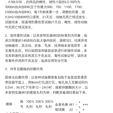
、0.50LD50 ，此样品的雌性、雄性小鼠的LD 50均为
5000m份/k份BW(五个剂量为500、750、1100、1700、
2500m份/k份BW)。每7天称体重一次，调整给药量，按
0.2ml/10份BW经口灌胃。21天后，动物无死亡情况发生，
试验结束，按递增剂量给受试物21天后，雌性、雄性动物
均无死亡情况发生。
2、急性毒性试验：以本发明实施例2的栓塞剂为对象，临
床日用量的140倍给白鼠大肠内投药，观察5日。结果所有
动物健存，其活动、饮食、毛发、排泄物未发现异常，未
见毒性反应。对白鼠阴道和破损皮肤进行刺激性试验，未
见有刺激性反应和其它不良反应。毒性试验证明，该药未
有毒性作用和不良反应，临床应用安全可靠
3、对常见菌株的抑菌作用
固体法抗菌作用：以各种试验菌密集划线于血皿或普通营
养琼脂平皿上，用8mm打孔器打孔，每孔加入无菌试药约
0.2ml，36.5℃下培养12～24小时，观察抑菌圈的大小，以
本发明实施例1的蜜炼丸剂为例：判断其敏感结果如下表。
株
100％
200％
300％
+
菌株
金黄色葡
M1
--
+++
号
丸剂
丸剂
丸剂
+
萄球菌
22
--
+
+