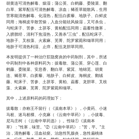
胡黄连可清热解毒、燥湿；蒲公英、白鹤藤、委陵菜、翻
白草、紫草配伍可清热解毒、凉血；豨莶草能散风，生用
苦寒能清热解毒、化湿热，配伍白蒺藜、地肤子、白鲜皮
同用；海桐皮辛散苦燥，入血分能祛风燥湿，又可杀虫，
与蛇床子、苦参、土茯苓、黄柏配伍同用；萹蓄性微寒，
入膀胱经，清利下焦湿热，又善杀“三虫”，配伍蛇床子、
地肤子、叉枝藻、火索麻、芜菁、陀罗紫菀和缬草同用；
地肤子可清热利湿、止痒，配伍龙胆草同用。
本发明提供了一种治疗肛隐窝炎的中药制剂，其中，所述
中药制剂中各种原料药为：拔毒散、蒲公英、穿心莲、白
鹤藤、委陵菜、安息香、翻白草、紫萁、地锦苋、胡黄
连、豨莶草、白蒺藜、地肤子、白鲜皮、海桐皮、鹅绒
藤、蛇床子、苦参、土茯苓、黄柏、萹蓄、龙胆草、叉枝
藻、火索麻、芜菁、陀罗紫菀和缬草。
其中，上述原料药的药理如下：
拔毒散：亦称王不留行（《滇南本草》），小黄药、小迷
马桩、迷马桩棵、小克麻（《云南中草药》），小拔毒、
尼马庄柯（《云南中草药选》）。性味①《滇南本
草》："性寒，味苦。"②《云南中草药》："苦，平。"主
治，清热解毒，活血祛瘀。治急性乳腺炎，急性扁桃体