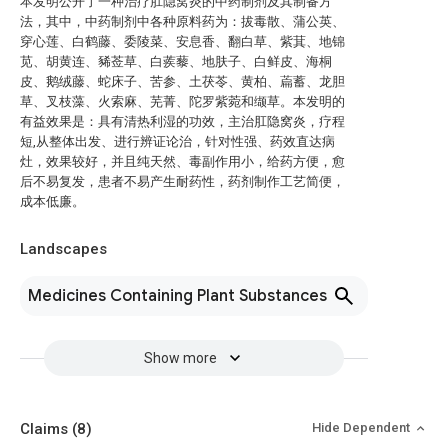
本发明公开了一种治疗肛隐窝炎的中药制剂及其制备方
法，其中，中药制剂中各种原料药为：拔毒散、蒲公英、
穿心莲、白鹤藤、委陵菜、安息香、翻白草、紫萁、地锦
苋、胡黄连、豨莶草、白蒺藜、地肤子、白鲜皮、海桐
皮、鹅绒藤、蛇床子、苦参、土茯苓、黄柏、萹蓄、龙胆
草、叉枝藻、火索麻、芜菁、陀罗紫菀和缬草。本发明的
有益效果是：具有清热利湿的功效，主治肛隐窝炎，疗程
短,从整体出发、进行辨证论治，针对性强、药效直达病
灶，效果较好，并且纯天然、毒副作用小，给药方便，愈
后不易复发，患者不易产生耐药性，药剂制作工艺简便，
成本低廉。
Landscapes
Medicines Containing Plant Substances
Show more
Claims
(8)
Hide Dependent