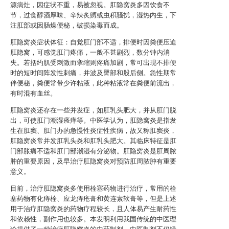
源病灶，因症状不重，易被忽视。肛隐窝炎多因饮食不
节，过食醇酒厚味、辛辣炙赙或虫积骚扰，湿热内生，下
注肛部或因肠燥便秘，破损染毒而成。
肛隐窝炎症状体征：自觉肛门部不适，排便时因粪便压迫
肛隐窝，可感觉肛门疼痛，一般不甚剧烈，数分钟内消
失。若括约肌受刺激而挛缩则疼痛加剧，常可出现不排便
时的短时间阵发性刺痛，并波及臀部和股后侧。急性期常
伴便秘，粪便常带少许粘液，此种粘液常在粪便前流出，
有时混有血丝。
肛隐窝炎还存在一些并发症，如肛乳头肥大，并从肛门脱
出，可使肛门潮湿瘙痒等。中医学认为，肛隐窝炎是指发
生在肛窦、肛门办的急慢性炎症性疾病，故又称肛窦炎，
肛隐窝炎常并发肛乳头炎和肛乳头肥大。其临床特征是肛
门部胀痛不适和肛门部潮湿有分泌物。肛隐窝炎是肛周脓
肿的重要原因，及早治疗肛隐窝炎对预防肛周脓肿有重要
意义。
目前，治疗肛隐窝炎多使用栓塞药物进行治疗，常用的栓
塞药物有化痔栓、应龙痔疮膏和黄连素软膏等，但是上述
用于治疗肛隐窝炎的药物疗程较长，且人体易产生耐药性
和依赖性，副作用也较多。本发明利用我国传统的中医理