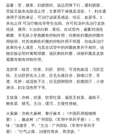
萹蓄：苦，微寒。归膀胱经。该品苦降下行，通利膀胱，
苦燥又能杀虫除湿止痒，主要用于淋痛及湿疹。1．利水通
淋用于湿热淋证，可治疗泌尿系感染、结石、血尿等。2．
杀虫止痒 可治疗蛲虫等寄生虫病。亦可煎汤外洗治疗皮肤
疮疹、瘙痒。3.治赤白痢，黄疸。在试管内，扁蓄对须疮
癣菌、羊毛状小芽胞菌有抑制作用；对痢疾杆菌的抑菌作
用较弱，对其他痢疾杆菌的抑制作用不明显．但临床治疗
效果尚令人满意，与其在试管中的抑菌效果并不相符。动
物实验证明对葡萄球菌、福区痢疾杆菌，绿脓杆菌及皮肤
霉菌等都有抑制作用。
龙胆草：味苦，性寒。归肝、胆经。可清热燥湿；泻肝定
惊。主治肝胆实火上扰，症见头痛目赤，胁痛口苦，耳
聋、耳肿；或湿热下注，症见阴肿阴痒，筋痿阴汗，小便
淋浊，妇女湿热带下等。
叉枝藻：亦称，丝藻、软骨红藻、扁形叉枝藻、扁枝子、
鲍鱼菜、猪毛。主治，缓泻，主慢性便秘。
火索麻：亦称大麻树、黎仔麻木（《中国药用植物纲
要》），癞皮树（广州部队《常用中草药手册》）。性
味："淡微苦，平。"主治：广州部队《常用中草药手
册》："行气止痛，治慢性胃炎，胃溃疡。"