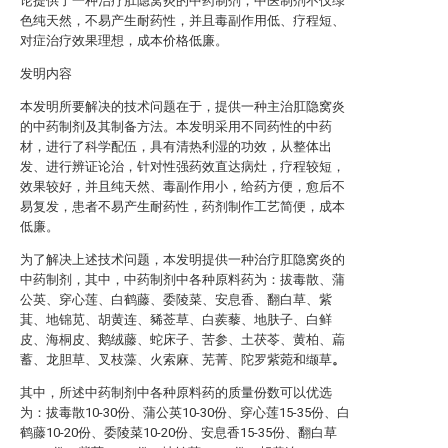
论提供了一种治疗肛隐窝炎的中药制剂，中医制剂不仅绿
色纯天然，不易产生耐药性，并且毒副作用低、疗程短、
对症治疗效果理想，成本价格低廉。
发明内容
本发明所要解决的技术问题在于，提供一种主治肛隐窝炎
的中药制剂及其制备方法。本发明采用不同药性的中药
材，进行了科学配伍，具有清热利湿的功效，从整体出
发、进行辨证论治，针对性强药效直达病灶，疗程较短，
效果较好，并且纯天然、毒副作用小，给药方便，愈后不
易复发，患者不易产生耐药性，药剂制作工艺简便，成本
低廉。
为了解决上述技术问题，本发明提供一种治疗肛隐窝炎的
中药制剂，其中，中药制剂中各种原料药为：拔毒散、蒲
公英、穿心莲、白鹤藤、委陵菜、安息香、翻白草、紫
萁、地锦苋、胡黄连、豨莶草、白蒺藜、地肤子、白鲜
皮、海桐皮、鹅绒藤、蛇床子、苦参、土茯苓、黄柏、萹
蓄、龙胆草、叉枝藻、火索麻、芜菁、陀罗紫菀和缬草
。
其中，所述中药制剂中各种原料药的质量份数可以优选
为：拔毒散10-30份、蒲公英10-30份、穿心莲15-35份、白
鹤藤10-20份、委陵菜10-20份、安息香15-35份、翻白草