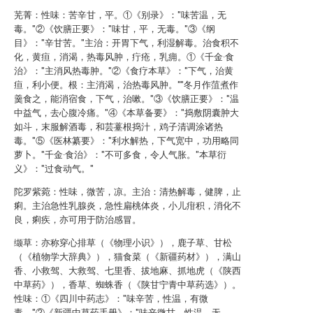
芜菁：性味：苦辛甘，平。①《别录》："味苦温，无
毒。"②《饮膳正要》："味甘，平，无毒。"③《纲
目》："辛甘苦。"主治：开胃下气，利湿解毒。治食积不
化，黄疸，消渴，热毒风肿，疔疮，乳痈。①《千金·食
治》："主消风热毒肿。"②《食疗本草》："下气，治黄
疸，利小便。根：主消渴，治热毒风肿。""冬月作菹煮作
羹食之，能消宿食，下气，治嗽。"③《饮膳正要》："温
中益气，去心腹冷痛。"④《本草备要》："捣敷阴囊肿大
如斗，末服解酒毒，和芸薹根捣汁，鸡子清调涂诸热
毒。"⑤《医林纂要》："利水解热，下气宽中，功用略同
萝卜。"千金·食治》："不可多食，令人气胀。"本草衍
义》："过食动气。"
陀罗紫菀：性味，微苦，凉。主治：清热解毒，健脾，止
痢。主治急性乳腺炎，急性扁桃体炎，小儿疳积，消化不
良，痢疾，亦可用于防治感冒。
缬草：亦称穿心排草（《物理小识》），鹿子草、甘松
（《植物学大辞典》），猫食菜（《新疆药材》），满山
香、小救驾、大救驾、七里香、拔地麻、抓地虎（《陕西
中草药》），香草、蜘蛛香（《陕甘宁青中草药选》）。
性味：①《四川中药志》："味辛苦，性温，有微
毒。"②《新疆中草药手册》："味辛微甘，性温，无