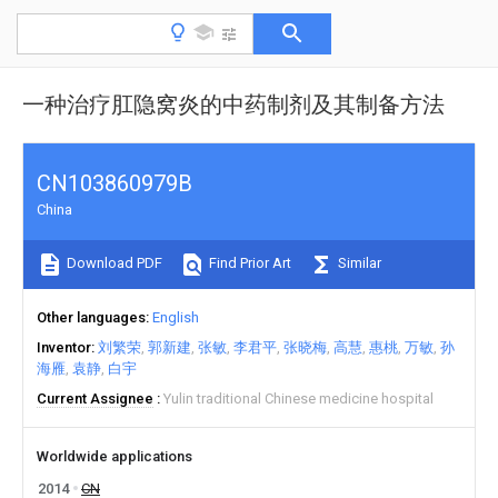
一种治疗肛隐窝炎的中药制剂及其制备方法
CN103860979B
China
Download PDF
Find Prior Art
Similar
Other languages
English
Inventor
刘繁荣
郭新建
张敏
李君平
张晓梅
高慧
惠桃
万敏
孙
海雁
袁静
白宇
Current Assignee
Yulin traditional Chinese medicine hospital
Worldwide applications
2014
CN