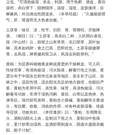
义也。”可清热燥湿，杀虫，利尿。用于热痢，便血，黄疸
尿闭，赤白带下，阴肿阴痒，湿疹，湿疮，皮肤瘙痒，疥
癣麻风；外治滴虫性阴道炎。《本草经疏》：“久服能损肾
气，肝、肾虚而无大热者勿服。”
土茯苓：味甘、淡，性平。归肝、胃、肾脾经。开散降
泄。《纲目》曰：“土茯苓，有赤白二种，入药用白者良。
按《中山经》云，鼓镫之山有草焉，名曰荣草，其叶如
柳，其本如鸡卵，食之已风，恐即此也。土茯苓能健脾
胃，去风湿，脾胃健则营卫从，风湿去则筋骨利。”
黄柏：为芸香科植物黄皮树或黄檗的干燥树皮。可入药，
性味苦寒，有清热燥湿，泻火除蒸，解毒疗疮之功效。黄
檗分布于中国东北和华北各省等地区，喜生长于山区、杂
林之中，适应性强，适合阳光充足的地方栽培，也能抗严
寒。黄柏为常用中药，其性寒、味苦，具清热燥湿、泻火
解毒等功效，常用于湿热泻痢、黄疸、白带以及热痹、热
淋等症。现代研究表明，黄柏含小蘖碱、黄柏酮等主要成
分，有抗菌、收敛、消炎的作用，对各种皮肤湿毒、疮疡
等症状，功效良好。《本经逢原》曰：“黄柏，生用降实
火，酒制治阴火上炎，盐制治下焦之火，姜制治中焦痰
火，姜汁炒黑治湿热，盐酒炒黑制虚火，阴虚火盛面赤戴
阳，附子汁制”。