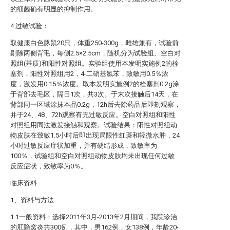
的细菌确有明显的抑制作用。
4.过敏试验：
取健康白色豚鼠20只，体重250-300g，雌雄兼有，试验前
剔除两侧背毛，每侧2.5×2.5cm，随机分为试验组、空白对
照组(基质)和阳性对照组。实验组使用本发明实施例2的栓
塞剂，阳性对照组用2，4-二硝基氯苯，致敏用0.5％浓
度，激发用0.15％浓度。取本发明实施例2的栓塞剂0.2g涂
于背部去毛区，隔日1次，共3次。于末次接触后14天，在
背部同一区域涂抹本品0.2g，12h后去除药品后即刻观察，
并于24、48、72h观察有无过敏反应。空白对照组和阳性
对照组用同法激发接触和观察。试验结果：阳性对照组动
物皮肤在致敏1.5小时后即出现局限性红斑和轻微水肿，24
小时过敏反应症状加重，并有硬结形成，致敏率为
100％，试验组和空白对照组动物皮肤均未出现任何过敏
反应症状，致敏率为0％。
临床资料
1、资料与方法
1.1一般资料：选择2011年3月-2013年2月期间，我院诊治
的肛隐窝炎共300例，其中，男162例，女138例，年龄20-