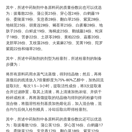
其中，所述中药制剂中各原料药的质量份数比也可以优选
为：拔毒散22份、蒲公英25份、穿心莲24份、白鹤藤19
份、委陵菜19份、安息香28份、翻白草25份、紫萁28份、
地锦苋25份、胡黄连28份、豨莶草25份、白蒺藜28份、地
肤子26份、白鲜皮19份、海桐皮25份、鹅绒藤24份、蛇床
子18份、苦参22份、土茯苓28份、黄柏22份、萹蓄20份、
龙胆草26份、叉枝藻26份、火索麻27份、芜菁19份、陀罗
紫菀22份和缬草25份。
其中，所述中药制剂的剂型为栓塞剂，所述栓塞剂的制备
步骤为：
将所有原料药用水蒸气法蒸馏，得到结晶物；然后，再将
蒸馏后的残渣放入7倍量醇度为75%-80%乙醇中，加热回流
提取3次、每次1.5～3小时，提取活性成份，将3次提取液
合并过滤静置，取其上清液，将上清液加热浓缩、并烘干
粉碎成粉末，再将蒸馏提取的结晶物与得到的药粉掺匀得
混合物，将脂溶性栓剂基质加热熔化后，加入混合物，混
合均匀后倒入栓剂模具，冷却后取出即得栓塞剂。
其中，所述中药制剂中各原料药的质量份数比还可以优选
为：取拔毒散12份、蒲公英12份、穿心莲16份、白鹤藤17
份、委陵菜12份、安息香17份、翻白草18份、紫萁12份、