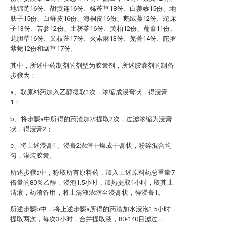
地锦苋16份、胡黄连16份、豨莶草18份、白蒺藜15份、地
肤子15份、白鲜皮16份、海桐皮16份、鹅绒藤12份、蛇床
子13份、苦参12份、土茯苓16份、黄柏12份、萹蓄11份、
龙胆草16份、叉枝藻17份、火索麻13份、芜菁14份、陀罗
紫菀12份和缬草17份。
其中，所述中药制剂的剂型为胶囊剂，所述胶囊剂的制备
步骤为：
a、取原料药加入乙醇提取1次，浓缩成浸膏状，得浸膏
1；
b、将步骤a中所得的药渣加水提取2次，过滤浓缩为浸膏
状，得浸膏2；
c、将上述浸膏1、浸膏2浓缩干燥成干膏状，粉碎混合均
匀，灌装胶囊。
所述步骤a中，称取所有原料药，加入上述原料药总重量7
倍量的80％乙醇，浸泡1.5小时，加热提取1小时，取其上
清液，药渣备用，将上清液浓缩至浸膏状，得浸膏1。
所述步骤b中，将上述步骤a所得的药渣加水浸泡1.5小时，
提取两次，每次3小时，合并提取液，80-140目滤过，