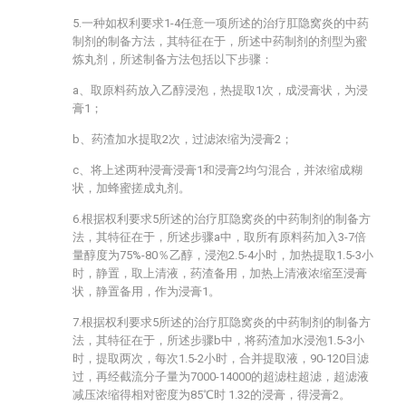
5.一种如权利要求1-4任意一项所述的治疗肛隐窝炎的中药
制剂的制备方法，其特征在于，所述中药制剂的剂型为蜜
炼丸剂，所述制备方法包括以下步骤：
a、取原料药放入乙醇浸泡，热提取1次，成浸膏状，为浸
膏1；
b、药渣加水提取2次，过滤浓缩为浸膏2；
c、将上述两种浸膏浸膏1和浸膏2均匀混合，并浓缩成糊
状，加蜂蜜搓成丸剂。
6.根据权利要求5所述的治疗肛隐窝炎的中药制剂的制备方
法，其特征在于，所述步骤a中，取所有原料药加入3-7倍
量醇度为75%-80％乙醇，浸泡2.5-4小时，加热提取1.5-3小
时，静置，取上清液，药渣备用，加热上清液浓缩至浸膏
状，静置备用，作为浸膏1。
7.根据权利要求5所述的治疗肛隐窝炎的中药制剂的制备方
法，其特征在于，所述步骤b中，将药渣加水浸泡1.5-3小
时，提取两次，每次1.5-2小时，合并提取液，90-120目滤
过，再经截流分子量为7000-14000的超滤柱超滤，超滤液
减压浓缩得相对密度为85℃时 1.32的浸膏，得浸膏2。