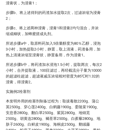
浸膏状，为浸膏1；
步骤b、将上述得到的药渣加水提取2次，过滤浓缩为浸膏
2；
步骤c、将上述两种浸膏，浸膏1和浸膏2均匀混合，并浓
缩成糊状，加蜂蜜搓成丸剂。
所述步骤a中，取原料药加入5倍量醇度为80％乙醇，浸泡
3小时，加热提取2小时，静置，取上清液，药渣备用，加
热上清液浓缩至浸膏状，静置备用，作为浸膏1。
所述步骤b中，将药渣加水浸泡1.5小时，提取两次，每次2
小时，合并提取液，100目滤过，再经截流分子量为10000
的超滤柱超滤，超滤液减压浓缩相对密度为85℃时1.32的
浸膏，得浸膏2。
实施例2栓塞剂
本发明外用的栓塞剂制备过程为：取拔毒散2200g、蒲公
英2500g、穿心莲2400g、白鹤藤1900g、委陵菜1900g、
安息香2800g、翻白草2500g、紫萁2800g、地锦苋
2500g、胡黄连2800g、豨莶草2500g、白蒺藜2800g、地
肤子2600g、白鲜皮1900g、海桐皮2500g、鹅绒藤