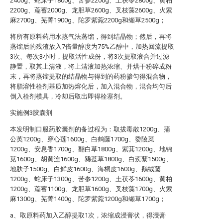
2400g、蛇床子1800g、苦参2200g、土茯苓2800g、黄柏
2200g、萹蓄2000g、龙胆草2600g、叉枝藻2600g、火索
麻2700g、芜菁1900g、陀罗紫菀2200g和缬草2500g；
将所有原料药用水蒸气法蒸馏，得到结晶物；然后，再将
蒸馏后的残渣放入7倍量醇度为75%乙醇中，加热回流提取
3次、每次3小时，提取活性成份，将3次提取液合并过滤
静置，取其上清液，将上清液加热浓缩、并烘干粉碎成粉
末，再将蒸馏提取的结晶物与得到的药粉掺匀得混合物，
将脂溶性栓剂基质加热熔化后，加入混合物，混合均匀后
倒入栓剂模具，冷却后取出即得栓塞剂。
实施例3胶囊剂
本发明制口服药胶囊剂的备过程为：取拔毒散1200g、蒲
公英1200g、穿心莲1600g、白鹤藤1700g、委陵菜
1200g、安息香1700g、翻白草1800g、紫萁1200g、地锦
苋1600g、胡黄连1600g、豨莶草1800g、白蒺藜1500g、
地肤子1500g、白鲜皮1600g、海桐皮1600g、鹅绒藤
1200g、蛇床子1300g、苦参1200g、土茯苓1600g、黄柏
1200g、萹蓄1100g、龙胆草1600g、叉枝藻1700g、火索
麻1300g、芜菁1400g、陀罗紫菀1200g和缬草1700g；
a、取原料药加入乙醇提取1次，浓缩成浸膏状，得浸膏