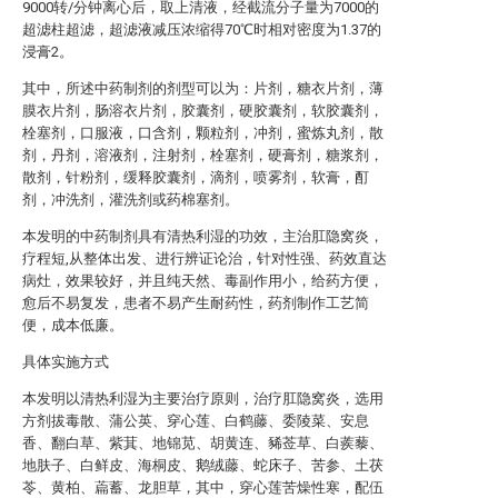
9000转/分钟离心后，取上清液，经截流分子量为7000的
超滤柱超滤，超滤液减压浓缩得70℃时相对密度为1.37的
浸膏2。
其中，所述中药制剂的剂型可以为：片剂，糖衣片剂，薄
膜衣片剂，肠溶衣片剂，胶囊剂，硬胶囊剂，软胶囊剂，
栓塞剂，口服液，口含剂，颗粒剂，冲剂，蜜炼丸剂，散
剂，丹剂，溶液剂，注射剂，栓塞剂，硬膏剂，糖浆剂，
散剂，针粉剂，缓释胶囊剂，滴剂，喷雾剂，软膏，酊
剂，冲洗剂，灌洗剂或药棉塞剂。
本发明的中药制剂具有清热利湿的功效，主治肛隐窝炎，
疗程短,从整体出发、进行辨证论治，针对性强、药效直达
病灶，效果较好，并且纯天然、毒副作用小，给药方便，
愈后不易复发，患者不易产生耐药性，药剂制作工艺简
便，成本低廉。
具体实施方式
本发明以清热利湿为主要治疗原则，治疗肛隐窝炎，选用
方剂拔毒散、蒲公英、穿心莲、白鹤藤、委陵菜、安息
香、翻白草、紫萁、地锦苋、胡黄连、豨莶草、白蒺藜、
地肤子、白鲜皮、海桐皮、鹅绒藤、蛇床子、苦参、土茯
苓、黄柏、萹蓄、龙胆草，其中，穿心莲苦燥性寒，配伍