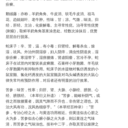
疥癣。
鹅绒藤：亦称，羊奶角角、牛皮消、软毛牛皮消、祖马
花、趋姐姐叶、老牛肿。性味，甘；凉。气微，味淡。归
经，肝经。主治，化瘀解毒。主寻常性疣。治寻常性疣赘
(刺瘊)，取鲜羊奶角角茎浆涂患处。经数次涂抹后，疣赘
层层自行脱落。
蛇床子：辛、苦，温，有小毒；归肾经。解毒杀虫，燥
湿，祛风。外治外阴湿疹，妇人阴痒，滴虫性阴道炎，湿
疹疥癣，寒湿带下，湿痹腰痛，肾虚阳痿，宫冷不孕。蛇
床子在试管内对絮状表皮癣菌、石膏样小芽胞菌、羊毛状
小芽胞菌均有抑制作用。蛇床子的水提物对氯仿诱发的小
鼠室颤、氯化钙诱发的大鼠室颤及对鸟头碱诱发的大鼠心
律失常均有预防作用，对后者还有明显的治疗效果。
苦参：味苦，性寒；归肝、肾、大肠、小肠经、膀胱、心
经、膀胱经。《本草衍义补遗》：“苦参，能峻补阴气，或
得之而致腰重者，因其气降而不升也，非伤肾之谓也。其
治大风有功，况风热细疹乎。”《本草经百种录》：“苦
参，专治心经之火，与黄连功用相近。但黄连似去心脏之
火为多，苦参似去心腑小肠之火为多，则以黄连之气味
清，而苦参之气味浊也。按补中二字，亦取其苦以燥脾之