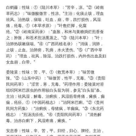
白鹤藤：性味：①《陆川本草》："苦辛，凉。"②《岭南
草药志》："味微酸微苦，性凉。"主治：化痰止咳，理血
祛风。治热咳，痰喘，吐血，崩，带，跌打损伤，风湿
痛，疮毒。①《本草求原》："叶敷烂脚，化腐
疮。"②《岭南采药录》："蛊胀，和米与黄糖捣烂煎香食
之；肿胀，和苍术煎汤熏蒸之。"③《陆川本草》："叶：
治肺热咳嗽痰喘。"④《广西药植名录》："消痰，润肺，
止咳，止血。治肺痨，乳痈，水火烫伤。"⑤《广西中草
药》："理血，祛风，除湿。治跌打损伤，内外伤出血及妇
女血崩，白带。"
委陵菜：性味：苦，平。①《救荒本草》："味苦微
辣。"②《山东中药》："味微苦，性平，无毒。"③《贵阳
民间药草》："涩苦，寒，无毒。"药理作用：委陵菜对溶
组织阿米巴原虫的作用较白头翁为弱，参见"白头翁"条。
主治：祛风湿，解毒。治痢疾，风湿筋骨疼痛，瘫痪，癫
痫，疮疥。①《中国药植志》："治阿米巴痢。"②《贵州
民间方药集》："治痢疾，母猪疯，羊癫疯。"③《东北药
植志》："煎汤洗疥疮。"④《贵阳民间药草》："清热解
毒。治赤白痢下，风湿疼痛，瘫痪。"
安息香：性味，辛、苦，平。归经，归心、脾经。主治，