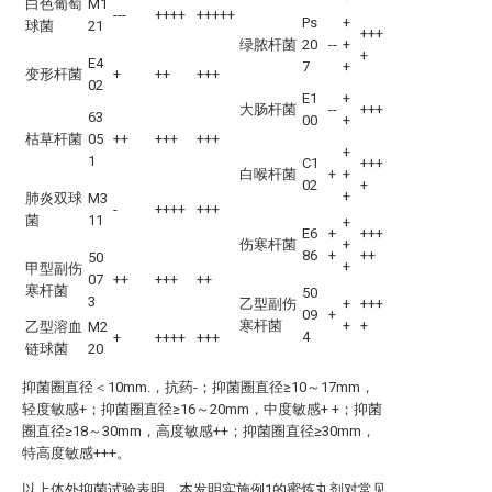
白色葡萄
M1
---
++++
+++++
Ps
+
球菌
21
+++
绿脓杆菌
20
--
+
+
E4
7
+
变形杆菌
+
++
+++
02
E1
+
大肠杆菌
--
+++
63
00
+
枯草杆菌
05
++
+++
+++
+
1
C1
+++
白喉杆菌
+
+
02
+
+
肺炎双球
M3
-
++++
+++
菌
11
+
E6
+
+++
伤寒杆菌
+
86
+
++
50
+
甲型副伤
07
++
+++
++
寒杆菌
50
3
乙型副伤
+
+++
09
+
寒杆菌
+
+
乙型溶血
M2
4
+
++++
+++
链球菌
20
抑菌圈直径＜10mm.，抗药-；抑菌圈直径≥10～17mm，
轻度敏感+；抑菌圈直径≥16～20mm，中度敏感+ +；抑菌
圈直径≥18～30mm，高度敏感++；抑菌圈直径≥30mm，
特高度敏感+++。
以上体外抑菌试验表明，本发明实施例1的蜜炼丸剂对常见