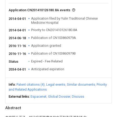
Application CN201410126180.8A events
Application filed by Yulin Traditional Chinese
2014-04-01
Medicine Hospital
Priority to CN201410126180.8A
2014-04-01
Publication of CN103860979A
2014-06-18
Application granted
2016-11-16
Publication of CN103860979B
2016-11-16
Expired - Fee Related
Status
Anticipated expiration
2034-04-01
Info
Patent citations (4)
Legal events
Similar documents
Priority
and Related Applications
External links
Espacenet
Global Dossier
Discuss
Abstract