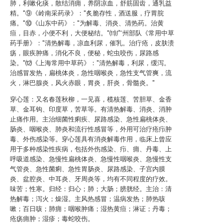
肺，利嗽化痰，散结消痈，养阴凉血，舒筋固齿，通乳益
精。"⑨《岭南采药录》："炙脆存性，酒送服，疗胃脘
痛。"⑩《山东中药》："为解毒、消炎、清热药。治黄
疸，目赤，小便不利，大便秘结。"⑾广州部队《常用中草
药手册》："清热解毒，凉血利尿，催乳。治疔疮，皮肤溃
疡，眼疾肿痛，消化不良，便秘，蛇虫咬伤，尿路感
染。"⑿《上海常用中草药》："清热解毒，利尿，缓泻。
治感冒发热，扁桃体炎，急性咽喉炎，急性支气管爽，流
火，淋巴腺炎，风火赤眼，胃炎，肝炎，骨髓炎。"
穿心莲：又名春莲秋柳，一见喜，榄核莲、苦胆草、金香
草、金耳钩、印度草，苦草等。有清热解毒、消炎、消肿
止痛作用。主治细菌性痢疾、尿路感染、急性扁桃体炎、
肠炎、咽喉炎、肺炎和流行性感冒等，外用可治疗疮疖肿
毒、外伤感染等。穿心莲具有消炎解毒作用，临床上曾应
用于多种感染性疾病，包括外伤感染、疖、痈、丹毒、上
呼吸道感染、急慢性扁桃体炎、急慢性咽喉炎、急慢性支
气管炎、急性菌痢、急性胃肠炎、尿路感染、子宫内膜
炎、盆腔炎、中耳炎、牙周炎等，均有不同程度的疗效。
味苦；性寒。归经：归心；肺；大肠；膀胱经。主治：清
热解毒；泻火；燥湿。主风热感冒；温病发热；肺热咳
嗽；百日咳；肺痈；咽喉肿痛；湿热黄疸；淋证；丹毒；
疮疡痈肿；湿疹；毒蛇咬伤。