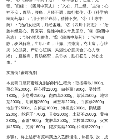
毒。"归经：《四川中药志》："入心、肝二经。"主治：心
神不安，胃弱，腰痛，月经不调，跌打损伤。①《科学的
民间药草》："用于神经衰弱，精神不安。"②《山东中
药》："治妇女经闭，月经困难。"③《四川中药志》："治
脑神经及心、胃衰弱，慢性神经失常及尿崩。"④《陕西中
药志》："治心悸及腰痛。"⑤《陕西中草药》："安神镇
静，驱风解痉，生肌止血，止痛。治癔病，克山病，心脏
病（心肌炎、产后心脏病、风湿性心脏病合并心力衰
竭），腰腿痛，胃肠痉挛，关节炎，跌打损伤，外伤出
血。"
实施例1蜜炼丸剂
本发明口服药蜜炼丸剂的制作过程为：取拔毒散1800g、
蒲公英2000g、穿心莲2200g、白鹤藤1800g、委陵菜
1800g、安息香2500g、翻白草2000g、紫萁2500g、地锦
苋2000g、胡黄连2500g、豨莶草2200g、白蒺藜2500g、
地肤子2500g、白鲜皮1800g、海桐皮2000g、鹅绒藤
2200g、蛇床子1700g、苦参2000g、土茯苓2600g、黄柏
2800g、萹蓄1900g、龙胆草2500g、叉枝藻2200g、火索
麻2500g、芜菁1800g、陀罗紫菀2000g和缬草2200g；
步骤a、将上述所有原料药放入乙醇浸泡，热提取1次，成