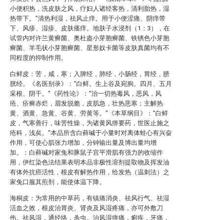
小便积热，洗皮肤之风，疗妇人诸经客热，清利胎热，湿
热带下。"清热利湿，祛风止痒。用于小便涩痛、阴痒带
下、风疹、湿疹、皮肤瘙痒。地肤子水浸剂（1：3），在
试管内对许兰黄癣菌、奥杜盎小芽胞癣菌、铁锈色小芽胞
癣菌、羊毛状小芽胞癣菌、星形奴卡菌等皮肤真菌均有不
同程度的抑制作用。
白鲜皮：苦，咸，寒；入脾经，肺经，小肠经，胃经，膀
胱经。《名医别录》：“白鲜。生上谷及宛朐。四月、五月
采根、阴干。”《药性论》：“治一切热毒风，恶风，风
疮、疥癣赤烂，眉发脱脆，皮肌急，壮热恶寒；主解热
黄、酒黄、急黄、谷黄、劳黄等。”《本草纲目》：“白鲜
皮，气寒善行，味苦性燥，为诸黄风痹要药，世医止施之
疮科，浅矣。”本品所含白藓碱于小量时对离体蛙心有兴奋
作用，可使心肌张力增加，分钟输出量及博出量均增
加。：白藓碱对家兔和豚鼠子宫平滑肌有强力的收缩作
用，伊红染色法结果表明本品非极性溶剂提取物及挥发油
有体外抗癌活性，根皮有解热作用，给发热（温刺法）之
家兔口服其煎剂，能使体温下降。
海桐皮：为常用的中草药，有镇痛消炎、祛风行气、祛湿
活血之效，根皮治胃炎、肾炎及风湿疼痛，亦可外敷刀
伤。祛风湿，通经络，杀虫。治风湿痹痛，痢疾，牙痛，