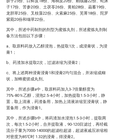
肤子25份、白鲜皮18份、海桐皮20份、鹅绒藤22份、蛇床
子17份、苦参20份、土茯苓26份、黄柏28份、萹蓄19份、
龙胆草25份、叉枝藻22份、火索麻25份、芜菁18份、陀罗
紫菀20份和缬草22份。
其中，所述中药制剂的剂型为蜜炼丸剂，所述蜜炼丸剂制
备方法包括以下步骤：
a、取原料药放入乙醇浸泡，热提取1次，成浸膏状，为浸
膏1；
b、药渣加水提取2次，过滤浓缩为浸膏2；
c、将上述两种浸膏浸膏1和浸膏2均匀混合，并浓缩成糊
状，加蜂蜜搓成丸剂。
其中，所述步骤a中，取原料药加入3-7倍量醇度为
75%-80％乙醇，浸泡2.5-4小时，加热提取1.5-3小时，静
置，取上清液，药渣备用，加热上清液浓缩至浸膏状，静
置备用，作为浸膏1。
其中，所述步骤b中，将药渣加水浸泡1.5-3小时，提取两
次，每次1.5-2小时，合并提取液，90-120目滤过，再经截
流分子量为7000-14000的超滤柱超滤，超滤液减压浓缩相
对密度为85℃时 1.32的浸膏，得浸膏2。