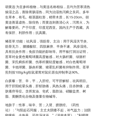
胡黄连:为玄参科植物，与黄连名称相似，且均为苦寒清热
燥湿之品，善除胃肠湿热，同为治湿热泻痢之良药。多年
生草本，有毛。根茎圆柱形，稍带木质，长15-20cm。胡
黄连善退虚热，除疳热；而黄连则善清心火，泻胃火，为
解毒要药。产于印度、印度尼西亚。国内主产于西藏。具
有保肝、利胆作用；抗真菌。
豨莶草:功能：祛风湿，强筋骨。主治：用于风湿关节炎、
筋骨无力 、腰膝酸软、四肢麻痹、半身不遂、风疹湿疮。
具有抗炎作用；免疫功能的影响等。用平板打洞法证明，
莶草对金黄色葡萄球菌高度敏感，对大肠杆菌、绿脓杆
菌、宋氏痢疾杆菌、伤寒杆菌轻度敏感，对白色葡萄球
菌、卡他球菌、肠炎杆菌、猪霍乱杆菌有抑制作用。莶草
煎剂按100g/kg给鼠灌胃对鼠疟原虫抑制率达90%。
白蒺藜：苦、辛，平，入肝经。可平肝解郁，祛风明目。
用于肝阳眩晕头痛，肝郁胁痛，风热头痛，目赤肿痛，皮
肤瘙痒等症。含挥发油、皂甙，脂肪油、硝酸盐类、树
脂、黄酮类化合物及微量生物碱等。
地肤子：性寒，味辛、苦；入肾、膀胱经。《药性
论》："与阳起石同服，主丈夫阴痿不起，补气益力；治阴
卵癀疾，去热风，可作汤沐浴。"《滇南本草》："利膀胱