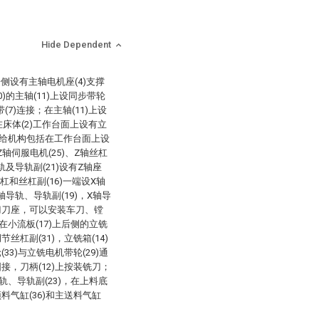
Hide Dependent
一侧设有主轴电机座(4)支撑
0)的主轴(11)上设同步带轮
(7)连接；在主轴(11)上设
在床体(2)工作台面上设有立
给机构包括在工作台面上设
Z轴伺服电机(25)、Z轴丝杠
轨及导轨副(21)设有Z轴座
丝杠和丝杠副(16)一端设X轴
轴导轨、导轨副(19)，X轴导
有排刀刀座，可以安装车刀、镗
小流板(17)上后侧的立铣
节丝杠副(31)，立铣箱(14)
(33)与立铣电机带轮(29)通
固接，刀柄(12)上按装铣刀；
轨、导轨副(23)，在上料底
顶料气缸(36)和主送料气缸