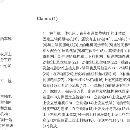
Claims
(1)
1.一种车铣一体机床，在带有调整垫铁(1)的床体(2)
用的车铣
固定主轴伺服电机(3)、还设有主轴箱(10)，主轴箱(1
(6)与主轴伺服电机(3)上的电机同步带轮(5)通过同步带
相互配合的拉紧气缸(9)和定位部件(8)，其特征是：
在铣床上
铣机构、部件进给机构和上下料机构；所述的部件进
、分工序
Z轴丝杠及丝杠副(22)，Z轴丝杠及丝杠副(22)一端设
工中心加
及丝杠副(22)连接支撑Z轴导轨及导轨副(21)，Z轴导
(20)；在Z轴座(20)上设X轴丝杠和丝杠副(16)，X轴
伺服电机(27)，X轴丝杠和丝杠副(16)上还支撑连接X
成车、铣
轨副(19)上固定小流板(17)，小流板(17)前侧设
刀、螺纹刀、钻头等刀具；所述的立铣机构包括固定在
有主轴电
箱座(30)支撑固定立铣箱(14)，立铣箱(14)上设立铣调
与主轴伺
上设立铣电机(28)，立铣箱(14)上设立铣轴(13)的带轮
缸和定位
过皮带(32)连接，在立铣轴(13)上设拉杆与刀柄(12)
料机构；
上下料机构由床体(2)另一侧上料底座(24)上设上料导
杠副一端
座(24)对应位置上设上料板(18)、侧送料气缸(34)、
导轨副设
(37)构成。