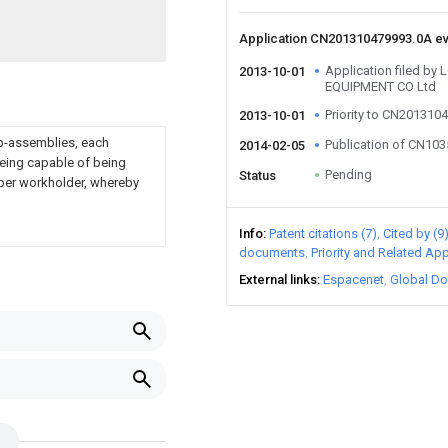
Application CN201310479993.0A e
Application filed 
2013-10-01
EQUIPMENT CO Ltd
Priority to CN201310
2013-10-01
ub-assemblies, each
Publication of CN10
2014-02-05
eing capable of being
Pending
Status
s per workholder, whereby
Info
Patent citations (7)
Cited by (9
documents
Priority and Related App
External links
Espacenet
Global Do