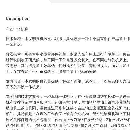
Description
车铣一体机床
技术领域：本发明属机床技术领域，具体涉及一种中小型零部件产品加工
一体机床。
背景技术：现有对中小型零部件的加工多是先在车床上进行车削加工、再
进行铣削加工而成的，加工同一工件需要多次装夹、在不同功能的机床上
来进行，其缺点是加工效率低、易形成累积公差、劳动强度大。而采用加
工，又存在加工中心价格昂贵，增加了加工成本的缺陷。
发明内容：本发明的目的是提供一种操作简单、成本低，一次装夹即可完
工序的车铣一体机床。
本发明的技术方案是：一种车铣一体机床，在带有调整垫铁的床体一侧设
机座支撑固定主轴伺服电机、还设有主轴箱，主轴箱的主轴上设同步带轮
服电机上的电机同步带轮通过同步带连接；在主轴上设相互配合的拉紧气
部件，其特征是：在床体工作台面上设有立铣机构、部件进给机构和上下
所述的部件进给机构包括在工作台面上设Z轴丝杠及丝杠副，Z轴丝杠及丝
设Z轴伺服电机、Z轴丝杠及丝杠副连接支撑Z轴导轨及导轨副，Z轴导轨及