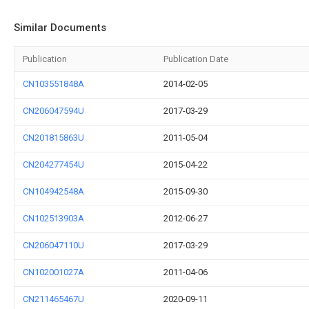
Similar Documents
Publication
Publication Date
CN103551848A
2014-02-05
CN206047594U
2017-03-29
CN201815863U
2011-05-04
CN204277454U
2015-04-22
CN104942548A
2015-09-30
CN102513903A
2012-06-27
CN206047110U
2017-03-29
CN102001027A
2011-04-06
CN211465467U
2020-09-11