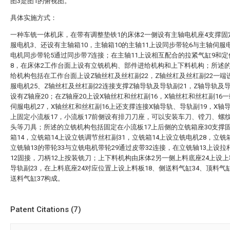
图3是图1的俯视图。
具体实施方式：
一种车铣一体机床，在带有调整垫铁1的床体2一侧设有主轴电机座4支撑固
服电机3、还设有主轴箱10，主轴箱10的主轴11上设同步带轮6与主轴伺服
电机同步带轮5通过同步带7连接；在主轴11上设相互配合的拉紧气缸9和定
8，在床体2工作台面上设有立铣机构、部件进给机构和上下料机构；所述
给机构包括在工作台面上设Z轴丝杠及丝杠副22，Z轴丝杠及丝杠副22一端
服电机25、Z轴丝杠及丝杠副22连接支撑Z轴导轨及导轨副21，Z轴导轨及导
设有Z轴座20；在Z轴座20上设X轴丝杠和丝杠副16，X轴丝杠和丝杠副16一
伺服电机27，X轴丝杠和丝杠副16上还支撑连接X轴导轨、导轨副19，X轴导
上固定小流板17，小流板17前侧设有排刀刀座，可以安装车刀、镗刀、螺
头等刀具；所述的立铣机构包括固定在小流板17上后侧的立铣箱座30支撑
箱14，立铣箱14上设立铣调节丝杠副31，立铣箱14上设立铣电机28，立铣
立铣轴13的带轮33与立铣电机带轮29通过皮带32连接，在立铣轴13上设拉
12固接，刀柄12上按装铣刀；上下料机构由床体2另一侧上料底座24上设
导轨副23，在上料底座24对应位置上设上料板18、侧送料气缸34、顶料气缸
送料气缸37构成。
Patent Citations (7)