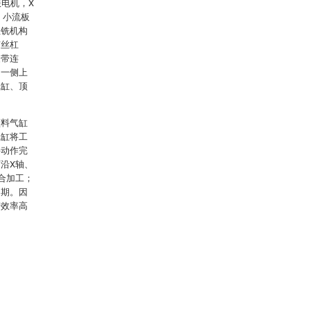
服电机，X
，小流板
立铣机构
节丝杠
皮带连
另一侧上
气缸、顶
顶料气缸
气缸将工
料动作完
沿X轴、
合加工；
周期。因
产效率高