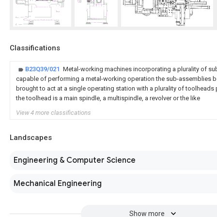
Classifications
B23Q39/021
Metal-working machines incorporating a plurality of s
capable of performing a metal-working operation the sub-assemblies b
brought to act at a single operating station with a plurality of toolhead
the toolhead is a main spindle, a multispindle, a revolver or the like
View 4 more classifications
Landscapes
Engineering & Computer Science
Mechanical Engineering
Show more