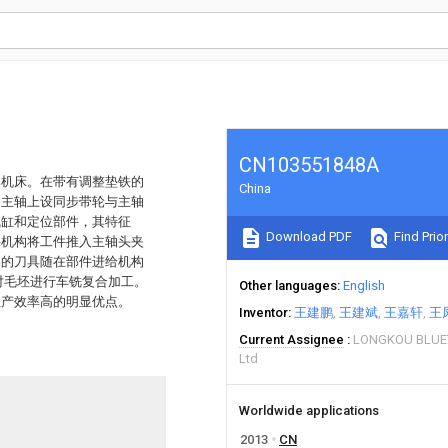
CN103551848A
体机床。在带有调整垫铁的
China
的主轴上设同步带轮与主轴
气缸和定位部件，其特征
Download PDF
Find Prior
料机构将工件推入主轴头夹
架的刀具随在部件进给机构
对毛坯进行车铣复合加工。
Other languages
English
生产效率高的明显优点。
Inventor
王建鹏
王建斌
王嘉轩
王
Current Assignee
LONGKOU BLUE
Ltd
Worldwide applications
2013
CN