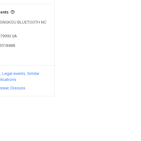
vents
by LONGKOU BLUETOOTH NC
479993.0A
3551848A
)
Legal events
Similar
lications
ssier
Discuss