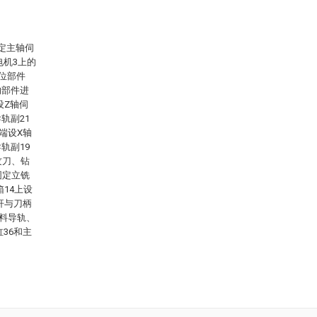
定主轴伺
电机3上的
位部件
的部件进
设Z轴伺
轨副21
端设X轴
轨副19
纹刀、钻
固定立铣
箱14上设
杆与刀柄
上料导轨、
36和主