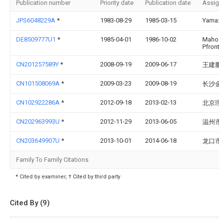
Publication number
Priority date
Publication date
Assi
JPS6048229A
*
1983-08-29
1985-03-15
Yamaz
DE8509777U1
*
1985-04-01
1986-10-02
Maho 
Pfron
CN201257589Y
*
2008-09-19
2009-06-17
王建
CN101508069A
*
2009-03-23
2009-08-19
长沙
CN102922286A
*
2012-09-18
2013-02-13
北京
CN202963993U
*
2012-11-29
2013-06-05
温州
CN203649907U
*
2013-10-01
2014-06-18
龙口
Family To Family Citations
* Cited by examiner, † Cited by third party
Cited By (9)