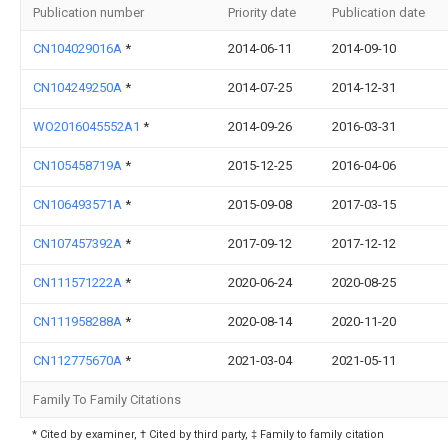
Publication number
Priority date
Publication date
CN104029016A
*
2014-06-11
2014-09-10
CN104249250A
*
2014-07-25
2014-12-31
WO2016045552A1
*
2014-09-26
2016-03-31
CN105458719A
*
2015-12-25
2016-04-06
CN106493571A
*
2015-09-08
2017-03-15
CN107457392A
*
2017-09-12
2017-12-12
CN111571222A
*
2020-06-24
2020-08-25
CN111958288A
*
2020-08-14
2020-11-20
CN112775670A
*
2021-03-04
2021-05-11
Family To Family Citations
* Cited by examiner, † Cited by third party, ‡ Family to family citation