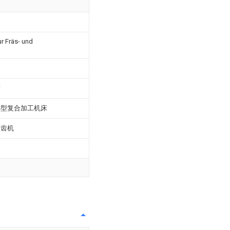
 Fräs- und
床
小型复合加工机床
滚齿机