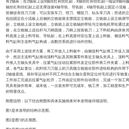
有Z轴座；在Z轴座上设X轴丝杠和丝杠副，X轴丝杠和丝杠副一端设X轴伺
轴丝杠和丝杠副上还支撑连接X轴导轨、导轨副，X轴导轨副上固定小流板
前侧设有排刀刀座，可以安装车刀、镗刀、螺纹刀、钻头等刀具；所述的
包括固定在小流板上后侧的立铣箱座支撑固定立铣箱，立铣箱上设立铣调
副，立铣箱上设立铣电机，立铣箱上设立铣轴的带轮与立铣电机带轮通过
接，在立铣轴上设拉杆与刀柄固接，刀柄上按装铣刀；上下料机构由床体
料底座上设上料导轨、导轨副，在上料底座对应位置上设上料板、侧送料
料气缸和主送料气缸构成，由数控系统进行动作控制。
由于采用上述技术方案，将工件放入上料板中，由侧送料气缸将工件送入
中，然后主送料气缸推动顶料气缸及其附属零件靠近主轴头夹具上，顶料
件推入主轴头夹具中，拉紧气缸拉动拉紧部件及定位部件将工件夹紧，上
成，各气缸复位；此时排刀刀架上的刀具随立铣箱在部件进给机构的作用下
Z轴做直线、插补等运动对不同工件结合主轴分度和定位对毛坯进行车铣复
工件加工完成后拉紧气缸松开，工件由定位部件自动弹出，完成一个加工
而具有操作简单、成本低，一次装夹即可完成车、铣工序，加工精度和生
的明显优点。
附图说明：以下结合附图和具体实施例来对本发明做详细说明。
图1是本发明的结构示意图。
图2是图1的左视图。