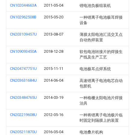
CN102044663A
2011-05-04
锂电池负极组装机
CN102962508B
2015-05-20
一种锂离子电池极耳焊接
设备
CN203109457U
2013-08-07
薄膜太阳电池汇流交叉点
自动热焊装置
CN109093450A
2018-12-28
软包电池转接片的焊接生
产线及生产工艺
CN204747751U
2015-11-11
电池极耳点焊系统
CN203631684U
2014-06-04
高速锂离子电池电芯自动
包胶机
CN203484765U
2014-03-19
一种格栅太阳电池片焊接
治具
CN202219608U
2012-05-16
一种将锂离子电池极片临
时固定到隔膜上的装置
CN205211870U
2016-05-04
电池叠片机构