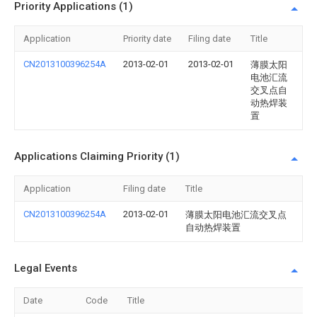
Priority Applications (1)
Application
Priority date
Filing date
Title
CN2013100396254A
2013-02-01
2013-02-01
薄膜太阳
电池汇流
交叉点自
动热焊装
置
Applications Claiming Priority (1)
Application
Filing date
Title
CN2013100396254A
2013-02-01
薄膜太阳电池汇流交叉点
自动热焊装置
Legal Events
Date
Code
Title