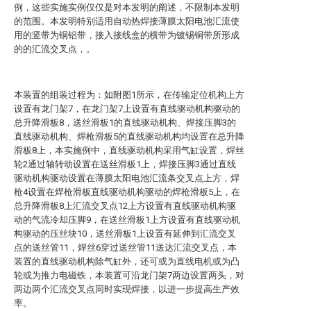
例，这些实施实例仅仅是对本发明的阐述，不限制本发明
的范围。本发明特别适用自动热焊接薄膜太阳电池汇流使
用的竖带为铜铝带，接入接线盒的横带为镀锡铜带所形成
的的汇流交叉点，。
本装置的组装过程为：如附图1所示，在传输定位机构上方
设置有龙门架7，在龙门架7上设置有直线驱动机构驱动的
总升降滑板8，送丝滑板1的直线驱动机构、焊接压脚3的
直线驱动机构、焊枪滑板5的直线驱动机构均设置在总升降
滑板8上，本实施例中，直线驱动机构采用气缸设置，焊丝
轮2通过轴转动设置在送丝滑板1上，焊接压脚3通过直线
驱动机构驱动设置在薄膜太阳电池汇流条交叉点上方，焊
枪4设置在焊枪滑板直线驱动机构驱动的焊枪滑板5上，在
总升降滑板8上汇流交叉点12上方设置有直线驱动机构驱
动的气流冷却压脚9，在送丝滑板1上方设置有直线驱动机
构驱动的压丝块10，送丝滑板1上设置有延伸到汇流交叉
点的送丝管11，焊丝6穿过送丝管11送达汇流交叉点，本
装置的直线驱动机构除气缸外，还可或为直线电机或为凸
轮或为推力电磁铁，本装置可沿龙门架7两边设置两头，对
两边两个汇流交叉点同时实现焊接，以进一步提高生产效
率。