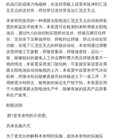
机或凸轮或推力电磁铁，在送丝滑板上设置有延伸到汇流
交叉点的送丝管，焊丝穿过送丝管送达汇流交叉点。
本发明所提供的一种薄膜太阳电池汇流交叉点自动热焊装
置的有益技术效果为：本装置可在检测到来料薄膜太阳电
池后，通过PLC自动控制实现焊丝送丝、焊接压脚压住焊
丝、压丝块下压释放焊丝、焊枪到位焊接、焊点冷却全部
功能，实现了汇流交叉点的焊接自动化，本发明通过调整
设置焊接工艺参数，焊接质量高，焊接速度快，品位一
致，能够较好的避免人工作业费时费力而且焊接质量不一
致的情况，本装置采用龙门架结构，可直接安装设置在薄
膜太阳电池自动传输线的上方，本装置中设置有空气冷却
机构，焊接冷却后能够直接开始传输进入下一道工序，不
用静置冷却焊点，能有效的保证生产线节拍，本装置应用
于大规模薄膜太阳电池生产中，能够有效的提高产品质量
和生产效率。
附图说明
图1是本发明的示意图。
具体实施方式
为了更充分的解释本发明的实施，提供本发明的实施实