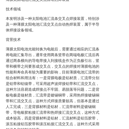
技术领域
本发明涉及一种太阳电池汇流条交叉点焊接装置，特别涉
及一种薄膜太阳电池汇流交叉点自动热焊装置，属于半导
体焊接设备领域。
背景技术
薄膜太阳电池光能转换为电能后，需要通过相应的汇流条
将电能汇集导出，通常使用两条竖带在两端电极汇流后再
通过两条横向的导电带接入到接线盒作为正负极引出，竖
带和横带之间要形成交叉点，交叉点的焊接对薄膜电池的
性能和寿命具有较为重要的影响，目前薄膜电池汇流带的
组合材料和用法有：一是背膜电极是铝材质，汇流带分别
是铝带和铝镍带，可采用超声波焊接铝带和汇流交叉点，
这种方法容易造成焊接点不牢固、易脱落等问题，二是背
板电极是镍材质，汇流带是镀锡铜带，采用热焊接镀锡铜
带和汇流交叉点，这种方式焊接质量较高，但基本是通过
人工完成，三是背膜材料是铝材，汇流带材料是镀锡铜
带，导电银胶粘接汇流带和热焊接汇流交叉点，这种方式
成本较高，四是背膜材料是铝材，汇流材料是铝箔胶带，
滚压粘接铝箔胶带和滚压粘接汇流交叉点，这种方式采用