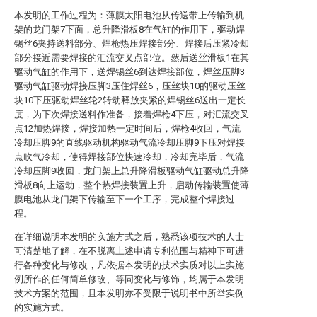
本发明的工作过程为：薄膜太阳电池从传送带上传输到机
架的龙门架7下面，总升降滑板8在气缸的作用下，驱动焊
锡丝6夹持送料部分、焊枪热压焊接部分、焊接后压紧冷却
部分接近需要焊接的汇流交叉点部位。然后送丝滑板1在其
驱动气缸的作用下，送焊锡丝6到达焊接部位，焊丝压脚3
驱动气缸驱动焊接压脚3压住焊丝6，压丝块10的驱动压丝
块10下压驱动焊丝轮2转动释放夹紧的焊锡丝6送出一定长
度，为下次焊接送料作准备，接着焊枪4下压，对汇流交叉
点12加热焊接，焊接加热一定时间后，焊枪4收回，气流
冷却压脚9的直线驱动机构驱动气流冷却压脚9下压对焊接
点吹气冷却，使得焊接部位快速冷却，冷却完毕后，气流
冷却压脚9收回，龙门架上总升降滑板驱动气缸驱动总升降
滑板8向上运动，整个热焊接装置上升，启动传输装置使薄
膜电池从龙门架下传输至下一个工序，完成整个焊接过
程。
在详细说明本发明的实施方式之后，熟悉该项技术的人士
可清楚地了解，在不脱离上述申请专利范围与精神下可进
行各种变化与修改，凡依据本发明的技术实质对以上实施
例所作的任何简单修改、等同变化与修饰，均属于本发明
技术方案的范围，且本发明亦不受限于说明书中所举实例
的实施方式。