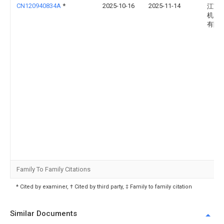
CN120940834A
*
2025-10-16
2025-11-14
江苏
机电
有限
Family To Family Citations
* Cited by examiner, † Cited by third party, ‡ Family to family citation
Similar Documents