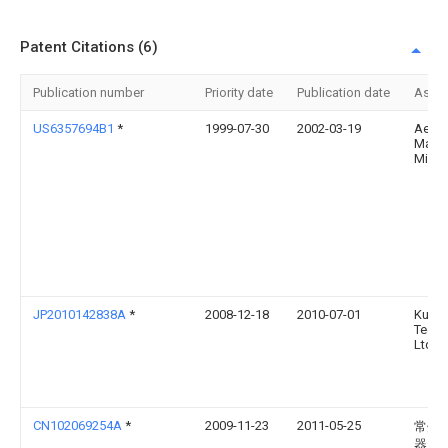
Patent Citations (6)
Publication number
Priority date
Publication date
Assi
US6357694B1
*
1999-07-30
2002-03-19
Aeros
Matra
Missi
JP2010142838A
*
2008-12-18
2010-07-01
Kuro
Techn
Ltd
CN102069254A
*
2009-11-23
2011-05-25
常州
器人