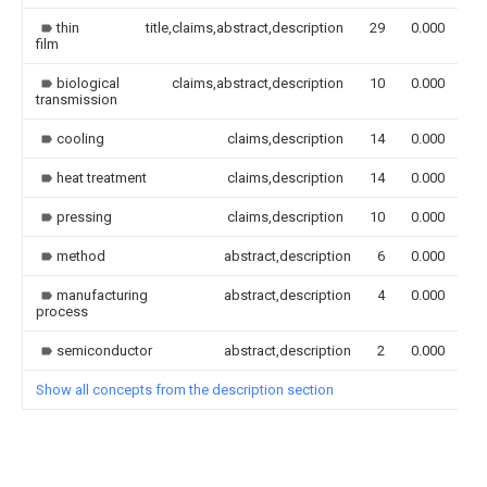
thin
title,claims,abstract,description
29
0.000
film
biological
claims,abstract,description
10
0.000
transmission
cooling
claims,description
14
0.000
heat treatment
claims,description
14
0.000
pressing
claims,description
10
0.000
method
abstract,description
6
0.000
manufacturing
abstract,description
4
0.000
process
semiconductor
abstract,description
2
0.000
Show all concepts from the description section