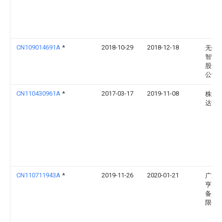
CN109014691A
*
2018-10-29
2018-12-18
无锡
智能
股份
公司
CN110430961A
*
2017-03-17
2019-11-08
株式
达谊
CN110711943A
*
2019-11-26
2020-01-21
广东
亨智
备股
限公