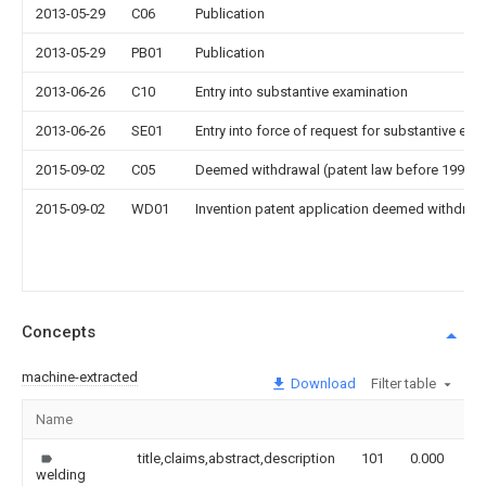
2013-05-29
C06
Publication
2013-05-29
PB01
Publication
2013-06-26
C10
Entry into substantive examination
2013-06-26
SE01
Entry into force of request for substantive exa
2015-09-02
C05
Deemed withdrawal (patent law before 1993)
2015-09-02
WD01
Invention patent application deemed withdrawn
Concepts
machine-extracted
Download
Filter table
Name
Im
title,claims,abstract,description
101
0.000
welding