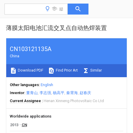
薄膜太阳电池汇流交叉点自动热焊装置
CN103121135A
China
Download PDF
Find Prior Art
Similar
Other languages
English
Inventor
董青山
李志强
杨高平
秦霄海
赵春庆
Current Assignee
Henan Xinneng Photovoltaic Co Ltd
Worldwide applications
2013
CN