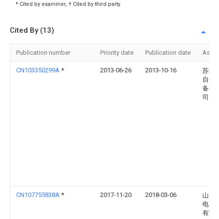
* Cited by examiner, † Cited by third party
Cited By (13)
Publication number
Priority date
Publication date
Assi
CN103350299A
*
2013-06-26
2013-10-16
苏州
自动
备有
司
CN107755838A
*
2017-11-20
2018-03-06
山东
电声
有限