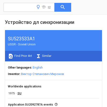
Устройство дл синхронизации
SU523533A1
USSR - Soviet Union
Find Prior Art
Similar
Other languages
English
Inventor
Виктор Степанович Миронов
Worldwide applications
1975
SU
Application SU2092787A events