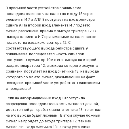
В приемной части устройства принимаема
последовательность сигналов по входу 18 через
элементы И 7 и ИЛИ 8 поступает на вход регистра
сдвига 9. На второй вход элемента И 7 подаетс
сигнал разрешени приема с выхода триггера 17. С
выхода элемента И 7 принимаемые сигналы также
подаютс на вход комларатора 12. С
соответствующего выхода регистра сдвига 9
принимаема последовательность сигналов
поступает в сумматор 10 и с его выхода па второй
вход ко.мпаратора 12, с выхода которого результат
сравнени поступает на вход счетчика 13, на выходе
которого по вл етс сигнал, указывающий на факт
вхождени приемной части устройства в синхронизм
с передающей.
Если на информационный вход 18 поступила
запрещенна последователькость сигналов длиной,
достаточной дл срабатывани счетчика 13, то сигнал
на его выходе будет ложным . В этом случае ложный
сигнал не пройдет до входа триггера 17, так как
сигнал с выхода счетчика 13 на вход установки