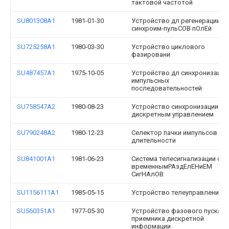
тактовой частотой
SU801308A1
1981-01-30
Устройство дл регенерации
синхроим-пульСОВ пОлЕй
SU725258A1
1980-03-30
Устройство циклового
фазировани
SU487457A1
1975-10-05
Устройство дл синхронизации
импульсных
последовательностей
SU758547A2
1980-08-23
Устройство синхронизации с
дискретным управлением
SU790248A2
1980-12-23
Селектор пачки импульсов по
длительности
SU841001A1
1981-06-23
Система телесигнализации с
временнымРАздЕлЕНиЕМ
СигНАлОВ
SU1156111A1
1985-05-15
Устройство телеуправлени
SU560351A1
1977-05-30
Устройство фазового пуска
приемника дискретной
информации