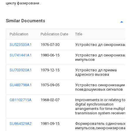
циклу фазировани .
Similar Documents
Publication
Publication Date
Title
SU523533A1
1976-07-30
Устройство дл синхронизации
SU741441A1
1980-06-15
Устройство дл синхронизации
импульсов
SU703920A1
1979-12-15
Устройство дл приема
адресного вызова
SU483798A1
1975-09-05
Устройство синхронизации
псевдошумовых сигналов
GB1102715A
1968-02-07
Improvements in or relating to
digital synchronisation
arrangements for time multiplex
transmission system receivers
SU864529A2
1981-09-15
Формирователь одиночных
импульсов,синхронизированн