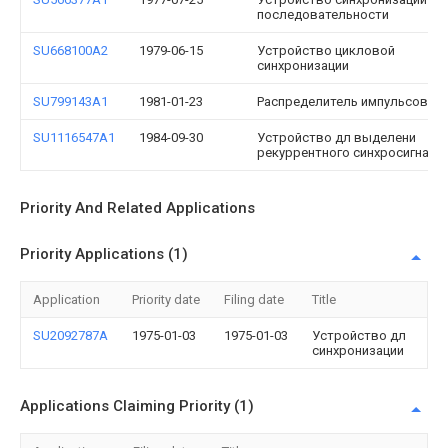
последовательности
SU668100A2
1979-06-15
Устройство цикловой
синхронизации
SU799143A1
1981-01-23
Распределитель импульсов
SU1116547A1
1984-09-30
Устройство дл выделени
рекуррентного синхросигнала
Priority And Related Applications
Priority Applications (1)
Application
Priority date
Filing date
Title
SU2092787A
1975-01-03
1975-01-03
Устройство дл
синхронизации
Applications Claiming Priority (1)