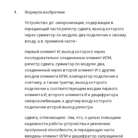
Формула изобретени
Устройство дл синхронизации, содержащее в
передающей части регистр сдвига, выход которого
через сумматор ло модулю два подключен к своему
входу, а в .приемной части -
первый элемент И, выход которого через
последовательно соединенные элемент ИЛИ,
регистр сдвига, сумматор по модулю два,
соединенный через второй элемент И с другим
входом элемента ИЛИ, компаратор подключен к
счетчику, а также триггер, выход которого
подключен к соответствующим входам первого
элемента И, второго элемента И и дещифратора
синхрокомбинации, к другому входу которого
подключен второй выход регистра
сдвига, отличающеес тем, что, с целью повыщени
надежности работы устройства и увеличени
пропускной способиости, в передающую часть
введены элемент ИЛИ и дешифратор запрещенной