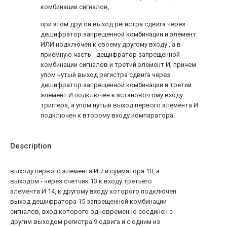
комбинации сигналов,
при этом другой выход регистра сдвига через
дешифратор запрещенной комбинации и элемент
ИЛИ нодключен к своему другому входу , а в
приемную часть - дещифратор запрещенной
комбинации сигналов и третий элемент И, причем
упом нутый выход регистра сдвига через
дешифратор запрещенной комбинации и третий
элемент И подключен к зстановоч ому входу
триггера, а упом нутый выход первого элемента И
подключен к второму входу компаратора.
Description
выходу первого элемента И 7 и сумматора 10, а
выходом - через счетчик 13 к входу третьего
элемента И 14, к другому входу которого подключен
выход дешифратора 15 запрещенной комбинации
сигналов, вход которого одновременно соединен с
другим выходом регистра 9 сдвига и с одним из