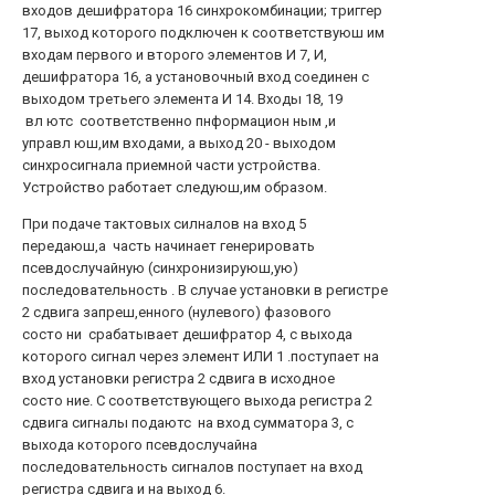
входов дешифратора 16 синхрокомбинации; триггер
17, выход которого подключен к соответствуюш им
входам первого и второго элементов И 7, И,
дешифратора 16, а установочный вход соединен с
выходом третьего элемента И 14. Входы 18, 19
вл ютс соответственно пнформацион ным ,и
управл юш,им входами, а выход 20 - выходом
синхросигнала приемной части устройства.
Устройство работает следуюш,им образом.
При подаче тактовых силналов на вход 5
передаюш,а часть начинает генерировать
псевдослучайную (синхронизируюш,ую)
последовательность . В случае установки в регистре
2 сдвига запреш,енного (нулевого) фазового
состо ни срабатывает дешифратор 4, с выхода
которого сигнал через элемент ИЛИ 1 .поступает на
вход установки регистра 2 сдвига в исходное
состо ние. С соответствующего выхода регистра 2
сдвига сигналы подаютс на вход сумматора 3, с
выхода которого псевдослучайна
последовательность сигналов поступает на вход
регистра сдвига и на выход 6.