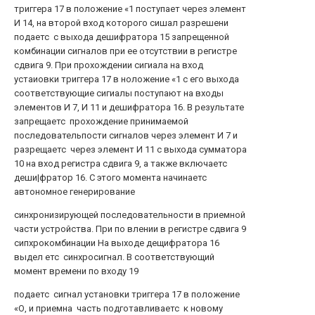
триггера 17 в положение «1 поступает через элемент
И 14, на второй вход которого сишал разрешени
подаетс с выхода дешифратора 15 запрещенной
комбинации сигналов при ее отсутствии в регистре
сдвига 9. При прохождении сигиала на вход
устаиовки триггера 17 в ноложение «1 с его выхода
соответствующие сигиалы поступают на входы
элементов И 7, И 11 и дешифратора 16. В результате
запрещаетс прохождение принимаемой
последовательпости сигналов через элемент И 7 и
разрещаетс через элемент И 11 с выхода сумматора
10 на вход регистра сдвига 9, а также включаетс
деши|фратор 16. С этого момента начинаетс
автономное генерирование
синхронизирующей последовательности в приемной
части устройства. При по влении в регистре сдвига 9
сипхрокомбинации На выходе дещифратора 16
выдел етс синхросигнал. В соответствующий
момент времени по входу 19
подаетс сигнал установки триггера 17 в положение
«О, и приемна часть подготавливаетс к новому