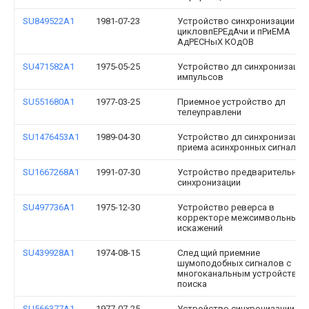
SU849522A1
1981-07-23
Устройство синхронизации
цикловпЕРЕдАчи и пРиЕМА
АдРЕСНыХ КОдОВ
SU471582A1
1975-05-25
Устройство дл синхронизации
импульсов
SU551680A1
1977-03-25
Приемное устройство дл
телеуправлени
SU1476453A1
1989-04-30
Устройство дл синхронизации
приема асинхронных сигналов
SU1667268A1
1991-07-30
Устройство предварительной
синхронизации
SU497736A1
1975-12-30
Устройство реверса в
корректоре межсимвольных
искажений
SU439928A1
1974-08-15
След щий приемние
шумоподобных сигналов с
многоканальным устройством
поиска
SU566377A1
1977-07-25
Устройство синхронизации м-