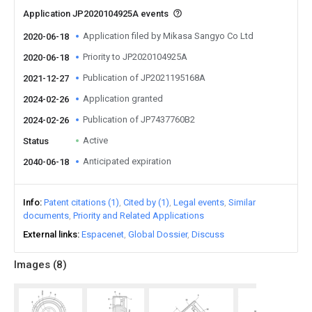
Application JP2020104925A events
Application filed by Mikasa Sangyo Co Ltd
2020-06-18
Priority to JP2020104925A
2020-06-18
Publication of JP2021195168A
2021-12-27
Application granted
2024-02-26
Publication of JP7437760B2
2024-02-26
Active
Status
Anticipated expiration
2040-06-18
Info
Patent citations (1)
Cited by (1)
Legal events
Similar
documents
Priority and Related Applications
External links
Espacenet
Global Dossier
Discuss
Images (
8
)