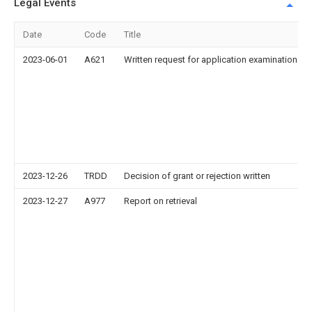
Legal Events
Date
Code
Title
2023-06-01
A621
Written request for application examination
2023-12-26
TRDD
Decision of grant or rejection written
2023-12-27
A977
Report on retrieval