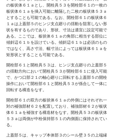
の板状体６１ａとし、開栓具５３を開栓部６１の一枚の
板状体６１ａを挿入可能に離隔した二枚の板状体５３ａ
とすることも可能である。なお、開栓部６１の板状体６
１ａは上蓋部５のヒンジ支点廻りの揺動を阻害しない形
状を有するものであり、形状、寸法は適宜に設定可能で
ある。ここでは、板状体６１ａの角部に相当する部位に
傾斜辺６１ｂを設けている。傾斜辺６１ｂは必須のもの
ではなく、高さ寸法、幅寸法によっては板状体６１ａを
矩形状とすることも可能である。
開栓部６１と開栓具５３は、ヒンジ支点廻りの上蓋部５
の揺動方向において開栓具５３が開栓部６１に侵入可能
で、かつ口部２１の軸心廻りに回転する上蓋部５の開栓
操作において開栓部６１と開栓具５３が係合して一体に
回転する構造をなす。
開栓部６１の双方の板状体６１ａの外側にはそれぞれ一
対の補強部材６２を配置しており、補強部材６２が板状
体６１ａを補強する構造材をなす。開栓具５３の板状体
５３ａは両側が中栓保持部５１の内側面に保持されてい
る。
上蓋部５は、キャップ本体部３のシール壁３５の上端縁