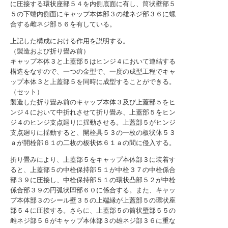
に圧接する環状座部５４を内側底面に有し、筒状壁部５
５の下端内側面にキャップ本体部３の雄ネジ部３６に螺
合する雌ネジ部５６を有している。
上記した構成における作用を説明する。
（製造および折り畳み前）
キャップ本体３と上蓋部５はヒンジ４において連結する
構造をなすので、一つの金型で、一度の成型工程でキャ
ップ本体３と上蓋部５を同時に成型することができる。
（セット）
製造した折り畳み前のキャップ本体３及び上蓋部５をヒ
ンジ４において中折れさせて折り畳み、上蓋部５をヒン
ジ４のヒンジ支点廻りに揺動させる。上蓋部５がヒンジ
支点廻りに揺動すると、開栓具５３の一枚の板状体５３
ａが開栓部６１の二枚の板状体６１ａの間に侵入する。
折り畳みにより、上蓋部５をキャップ本体部３に装着す
ると、上蓋部５の中栓保持部５１が中栓３７の中栓係合
部３９に圧接し、中栓保持部５１の環状凸部５２が中栓
係合部３９の円弧状凹部６０に係合する。また、キャッ
プ本体部３のシール壁３５の上端縁が上蓋部５の環状座
部５４に圧接する。さらに、上蓋部５の筒状壁部５５の
雌ネジ部５６がキャップ本体部３の雄ネジ部３６に重な