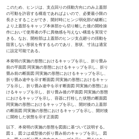
このため、ヒンジは、支点回りの揺動方向にのみ上蓋部
の可動を許容する構造であればよいので、必要最小限の
長さとすることができ、開封時にヒンジ弱化部の破断に
より上蓋部をキャップ本体部から切り離した後の開栓操
作において使用者の手に異物感を与えない構造を実現で
きる。なお、開栓部は上蓋部のヒンジ支点廻りの揺動を
阻害しない形状を有するものであり、形状、寸法は適宜
に設定可能である。
本発明の実施の形態におけるキャップを示し、折り畳み
前の平面図
同実施の形態におけるキャップを示し、折り
畳み前の断面図
同実施の形態におけるキャップを示し、
折り畳み途中を示す断面図
同実施の形態におけるキャッ
プを示し、折り畳み途中を示す断面図
同実施の形態にお
けるキャップを示し、折り畳み後の平面図
同実施の形態
におけるキャップを示し、容器に打栓した状態の断面図
同実施の形態におけるキャップを示し、開封後の上蓋部
の断面図
同実施の形態におけるキャップを示し、開封後
に開栓した状態を示す正面図
以下、本発明の実施の形態を図面に基づいて説明する。
図１、図２は成型後の折り畳み前のキャップを示し、図