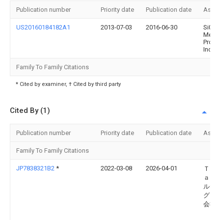
Publication number
Priority date
Publication date
Assi
US20160184182A1
2013-07-03
2016-06-30
Si02
Medic
Produ
Inc.
Family To Family Citations
* Cited by examiner, † Cited by third party
Cited By (1)
Publication number
Priority date
Publication date
Assi
Family To Family Citations
JP7838321B2
*
2022-03-08
2026-04-01
Ｔｏ
ａｎ
ルデ
グス
会社