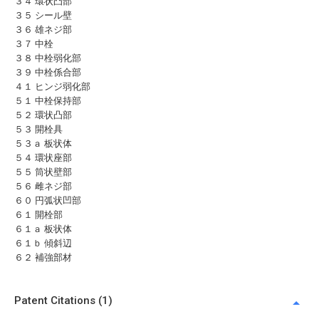
３４ 環状凸部
３５ シール壁
３６ 雄ネジ部
３７ 中栓
３８ 中栓弱化部
３９ 中栓係合部
４１ ヒンジ弱化部
５１ 中栓保持部
５２ 環状凸部
５３ 開栓具
５３ａ 板状体
５４ 環状座部
５５ 筒状壁部
５６ 雌ネジ部
６０ 円弧状凹部
６１ 開栓部
６１ａ 板状体
６１ｂ 傾斜辺
６２ 補強部材
Patent Citations (1)