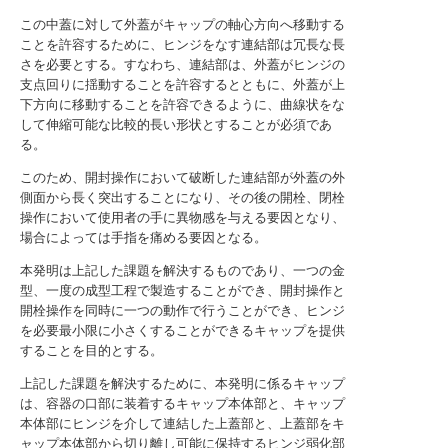
この中蓋に対して外蓋がキャップの軸心方向へ移動する
ことを許容するために、ヒンジをなす連結部は冗長な長
さを必要とする。すなわち、連結部は、外蓋がヒンジの
支点回りに揺動することを許容するとともに、外蓋が上
下方向に移動することを許容できるように、曲線状をな
して伸縮可能な比較的長い形状とすることが必須であ
る。
このため、開封操作において破断した連結部が外蓋の外
側面から長く突出することになり、その後の開栓、閉栓
操作において使用者の手に異物感を与える要因となり、
場合によっては手指を痛める要因となる。
本発明は上記した課題を解決するものであり、一つの金
型、一度の成型工程で製造することができ、開封操作と
開栓操作を同時に一つの動作で行うことができ、ヒンジ
を必要最小限に小さくすることができるキャップを提供
することを目的とする。
上記した課題を解決するために、本発明に係るキャップ
は、容器の口部に装着するキャップ本体部と、キャップ
本体部にヒンジを介して連結した上蓋部と、上蓋部をキ
ャップ本体部から切り離し可能に保持するヒンジ弱化部