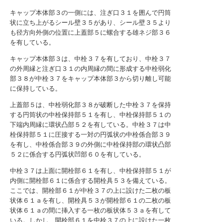
キャップ本体部３の一側には、注ぎ口３１を囲んで円筒
状に立ち上がるシール壁３５があり、シール壁３５より
も径方向外側の位置に上蓋部５に螺合する雄ネジ部３６
を有している。
キャップ本体部３は、中栓３７を有しており、中栓３７
の外周縁と注ぎ口３１の内周縁の間に形成する中栓弱化
部３８が中栓３７をキャップ本体部３から切り離し可能
に保持している。
上蓋部５は、中栓弱化部３８が破断した中栓３７を保持
する円筒状の中栓保持部５１を有し、中栓保持部５１の
下端内周縁に環状凸部５２を有している。中栓３７は中
栓保持部５１に圧接する一対の円弧状の中栓係合部３９
を有し、中栓係合部３９の外側に中栓保持部の環状凸部
５２に係合する円弧状凹部６０を有している。
中栓３７は上面に開栓部６１を有し、中栓保持部５１が
内側に開栓部６１に係合する開栓具５３を備えている。
ここでは、開栓部６１が中栓３７の上に設けた二枚の板
状体６１ａを有し、開栓具５３が開栓部６１の二枚の板
状体６１ａの間に挿入する一枚の板状体５３ａを有して
いる。しかし、開栓部６１を中栓３７の上に設けた一枚