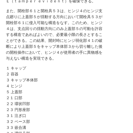
Ｅ（ｔａｍｐｅｒ ｅｖｉｄｅｎｔ）を確保できる。
また、開栓部６１と開栓具５３は、ヒンジ４のヒンジ支
点廻りに上蓋部５が揺動する方向において開栓具５３が
開栓部６１に侵入可能な構造をなす。このため、ヒンジ
４は、支点回りの揺動方向にのみ上蓋部５の可動を許容
する構造であればよいので、必要最小限の長さとするこ
とができる。この結果、開封時にヒンジ弱化部４１の破
断により上蓋部５をキャップ本体部３から切り離した後
の開栓操作において、ヒンジ４が使用者の手に異物感を
与えない構造を実現できる。
１ キャップ
２ 容器
３ キャップ本体部
４ ヒンジ
５ 上蓋部
２１ 口部
２２ 環状凹部
２３ 円形座部
３１ 注ぎ口
３２ ベース部
３３ 嵌合溝