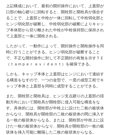
上記構成において、最初の開封操作において、上蓋部が
口部の軸心廻りに回転すると、開栓部と開栓具が係合す
ることで、上蓋部と中栓が一体に回転して中栓弱化部と
ヒンジ弱化部が破断し、中栓弱化部の破断によりキャッ
プ本体部から切り離された中栓が中栓保持部に保持され
て上蓋部と一体に開栓される。
したがって、一動作によって、開封操作と開栓操作を同
時に行うことができる。ヒンジ弱化部が破断すること
で、不正な開封操作に対して不正開封の有無を示すＴＥ
（ｔａｍｐｅｒ ｅｖｉｄｅｎｔ）を確保できる。
しかも、キャップ本体と上蓋部はヒンジにおいて連結す
る構造をなすので、一つの金型で、一度の成型工程でキ
ャップ本体と上蓋部を同時に成型することができる。
また、開栓部と開栓具は、ヒンジ支点廻りの上蓋部の揺
動方向において開栓具が開栓部に侵入可能な構造をな
す。具体的には、開栓部が中栓上に設けた二枚の板状体
からなり、開栓具が開栓部の二枚の板状体の間に挿入す
る一枚の板状体からなる。または、開栓部が中栓上に設
けた一枚の板状体からなり、開栓具が開栓部の一枚の板
状体を挿入可能に離隔した二枚の板状体からなる。