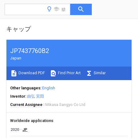
キャップ
JP7437760B2
Japan
Download PDF
Find Prior Art
Similar
Other languages
English
Inventor
由弘 宮田
Current Assignee
Mikasa Sangyo Co Ltd
Worldwide applications
2020
JP