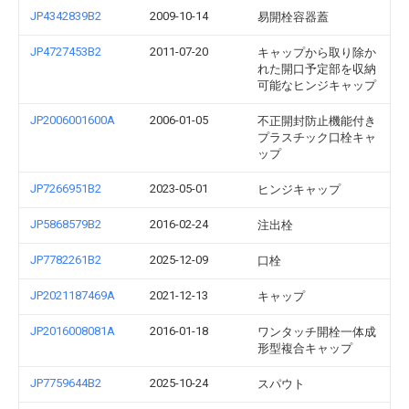
JP4342839B2
2009-10-14
易開栓容器蓋
JP4727453B2
2011-07-20
キャップから取り除か
れた開口予定部を収納
可能なヒンジキャップ
JP2006001600A
2006-01-05
不正開封防止機能付き
プラスチック口栓キャ
ップ
JP7266951B2
2023-05-01
ヒンジキャップ
JP5868579B2
2016-02-24
注出栓
JP7782261B2
2025-12-09
口栓
JP2021187469A
2021-12-13
キャップ
JP2016008081A
2016-01-18
ワンタッチ開栓一体成
形型複合キャップ
JP7759644B2
2025-10-24
スパウト