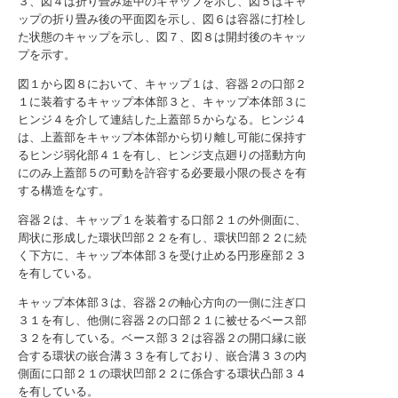
３、図４は折り畳み途中のキャップを示し、図５はキャ
ップの折り畳み後の平面図を示し、図６は容器に打栓し
た状態のキャップを示し、図７、図８は開封後のキャッ
プを示す。
図１から図８において、キャップ１は、容器２の口部２
１に装着するキャップ本体部３と、キャップ本体部３に
ヒンジ４を介して連結した上蓋部５からなる。ヒンジ４
は、上蓋部をキャップ本体部から切り離し可能に保持す
るヒンジ弱化部４１を有し、ヒンジ支点廻りの揺動方向
にのみ上蓋部５の可動を許容する必要最小限の長さを有
する構造をなす。
容器２は、キャップ１を装着する口部２１の外側面に、
周状に形成した環状凹部２２を有し、環状凹部２２に続
く下方に、キャップ本体部３を受け止める円形座部２３
を有している。
キャップ本体部３は、容器２の軸心方向の一側に注ぎ口
３１を有し、他側に容器２の口部２１に被せるベース部
３２を有している。ベース部３２は容器２の開口縁に嵌
合する環状の嵌合溝３３を有しており、嵌合溝３３の内
側面に口部２１の環状凹部２２に係合する環状凸部３４
を有している。