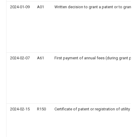
2024-01-09
A01
Written decision to grant a patent or to grant a 
2024-02-07
A61
First payment of annual fees (during grant pro
2024-02-15
R150
Certificate of patent or registration of utility m