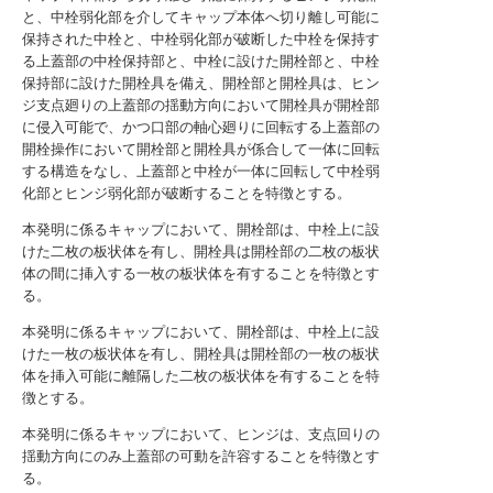
と、中栓弱化部を介してキャップ本体へ切り離し可能に
保持された中栓と、中栓弱化部が破断した中栓を保持す
る上蓋部の中栓保持部と、中栓に設けた開栓部と、中栓
保持部に設けた開栓具を備え、開栓部と開栓具は、ヒン
ジ支点廻りの上蓋部の揺動方向において開栓具が開栓部
に侵入可能で、かつ口部の軸心廻りに回転する上蓋部の
開栓操作において開栓部と開栓具が係合して一体に回転
する構造をなし、上蓋部と中栓が一体に回転して中栓弱
化部とヒンジ弱化部が破断することを特徴とする。
本発明に係るキャップにおいて、開栓部は、中栓上に設
けた二枚の板状体を有し、開栓具は開栓部の二枚の板状
体の間に挿入する一枚の板状体を有することを特徴とす
る。
本発明に係るキャップにおいて、開栓部は、中栓上に設
けた一枚の板状体を有し、開栓具は開栓部の一枚の板状
体を挿入可能に離隔した二枚の板状体を有することを特
徴とする。
本発明に係るキャップにおいて、ヒンジは、支点回りの
揺動方向にのみ上蓋部の可動を許容することを特徴とす
る。