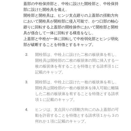
蓋部の中栓保持部と、中栓に設けた開栓部と、中栓保持
部に設けた開栓具を備え、
開栓部と開栓具は、ヒンジ支点廻りの上蓋部の揺動方向
において開栓具が開栓部に侵入可能で、かつ口部の軸心
廻りに回転する上蓋部の開栓操作において開栓部と開栓
具が係合して一体に回転する構造をなし、
上蓋部と中栓が一体に回転して中栓弱化部とヒンジ弱化
部が破断することを特徴とするキャップ。
開栓部は、中栓上に設けた二枚の板状体を有し、
開栓具は開栓部の二枚の板状体の間に挿入する一
枚の板状体を有することを特徴とする請求項１に
記載のキャップ。
開栓部は、中栓上に設けた一枚の板状体を有し、
開栓具は開栓部の一枚の板状体を挿入可能に離隔
した二枚の板状体を有することを特徴とする請求
項１に記載のキャップ。
ヒンジは、支点回りの揺動方向にのみ上蓋部の可
動を許容することを特徴とする請求項１から３の
何れか１項に記載のキャップ。