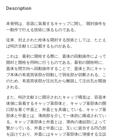
Description
本発明は、容器に装着するキャップに関し、開封操作を
一動作で行える技術に係るものである。
従来、封止された栓体を開封する技術としては、たとえ
ば特許文献１に記載するものがある。
これは、最初に開栓する際に、蓋体の回動操作によって
開封と開栓を同時に行うものである。最初の開栓時に、
蓋体を閉方向へ回動操作することで、蓋体と共にキャッ
プ本体の有底筒状部が回動して弱化部が切断される。こ
のため、有底筒状部が注出孔から離脱して注出孔が開放
される。
また、特許文献２に開示されたキャップ構造は、容器本
体側に装着するキャップ基部体と、キャップ基部体の開
口部を塞ぐ中蓋と、外蓋とを具備している。キャップ基
部体と中蓋とは、薄肉部を介して一体的に構成されてい
る。キャップ基部体と外蓋とは、薄肉の連結部によって
繋がっている。外蓋と中蓋には、互いに嵌合する凹凸部
を設けており、外蓋にはキャップ基部体に弾接する立設