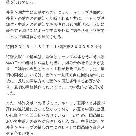
壁を設けている。
外蓋を周方向に回動することにより、キャップ基部体と
外蓋との薄肉の連結部が切断されると共に、キャップ基
部体と中蓋との連結部である薄肉部も切断され、互いに
嵌合する凹凸部によって中蓋を外蓋に結合させた状態で
キャップ基部体から離間させる。
特開２０１３－１８４７４１
特許第３０３０８２４号
特許文献１の構成は、蓋体とキャップ本体をそれぞれ別
体の二つの部材に成型した後に、組み合わせる必要があ
り、二種類の金型とセット工程が必要である。また、最
初の開栓においては、蓋体を一旦閉方向に回動操作した
後に、反対の開放方向に蓋体を回動操作する必要があ
り、最初の開栓操作においては、二つの動作が必須であ
った。
また、特許文献２の構成では、キャップ基部体と外蓋が
薄肉の連結部によって繋がっており、外蓋と中蓋には互
いに嵌合する凹凸部を設けている。このため、凹凸部に
おいて中蓋と外蓋を結合させるためには、中蓋に対して
外蓋をキャップの軸心方向に移動させて凹凸部を嵌合さ
せる必要がある。