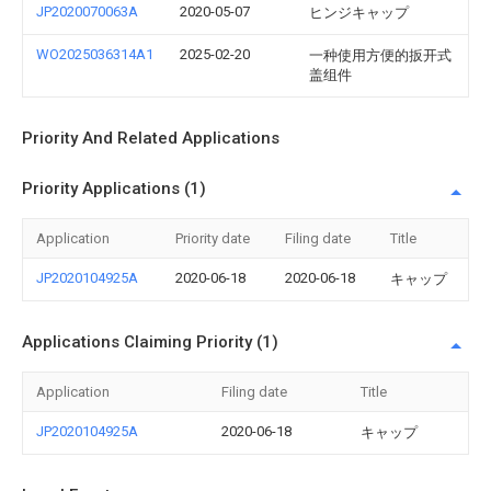
JP2020070063A
2020-05-07
ヒンジキャップ
WO2025036314A1
2025-02-20
一种使用方便的扳开式
盖组件
Priority And Related Applications
Priority Applications (1)
Application
Priority date
Filing date
Title
JP2020104925A
2020-06-18
2020-06-18
キャップ
Applications Claiming Priority (1)
Application
Filing date
Title
JP2020104925A
2020-06-18
キャップ