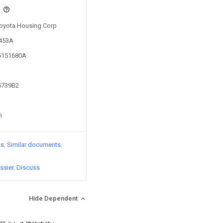
s
 Toyota Housing Corp
3453A
15151680A
85739B2
n
ts
Similar documents
ssier
Discuss
Hide Dependent