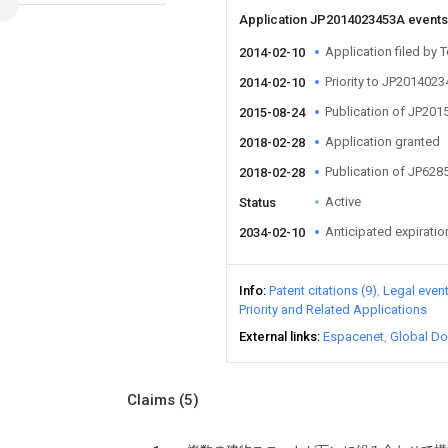
Application JP2014023453A event
Application filed by
2014-02-10
Priority to JP201402
2014-02-10
Publication of JP20
2015-08-24
Application granted
2018-02-28
Publication of JP62
2018-02-28
Active
Status
Anticipated expiratio
2034-02-10
Info
Patent citations (9)
Legal even
Priority and Related Applications
External links
Espacenet
Global Do
Claims
(5)