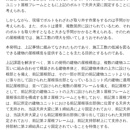
ユニット屋根フレームとともに上記のボルトで天井大梁に固定すること
考えられる。
しかしながら、現場でボルトをわざわざ取り外す作業をするのは手間が
考えられる。また、ボルトは通常、複数箇所に設けられているため、そ
のボルトを取り外すとなると大きな手間がかかると考えられる。そのた
の屋根構造では、施工工数の増大を招いてしまうおそれがある。
本発明は、上記事情に鑑みてなされたものであり、施工工数の低減を図
できる建物の屋根構造を提供することを主たる目的とするものである。
上記課題を解決すべく、第１の発明の建物の屋根構造は、複数の建物ユ
互いに組み合わせて構築される建物本体と、前記建物本体の上方に設け
根部とを備え、前記屋根部は、その一部が所定の前記建物ユニットより
に張り出して設けられた屋根張出部となっているユニット式の建物に適
前記屋根部は、並べて設けられた複数の屋根フレームを備え、前記屋根
として、前記所定の建物ユニットの上方に設けられた第１屋根フレーム
屋根張出部を構成する第２屋根フレームとを有しており、前記第１屋根
は、前記所定の建物ユニットにおける前記屋根張出部側に位置する天井
て支持され、当該天井大梁に第１締結具により固定されており、前記天
は、当該天井大梁よりも前記屋根張出部側に張り出して設けられた支持
定されており、前記第２屋根フレームは、前記支持部材上にて支持され
持部材に第２締結具により固定されていることを特徴とする。