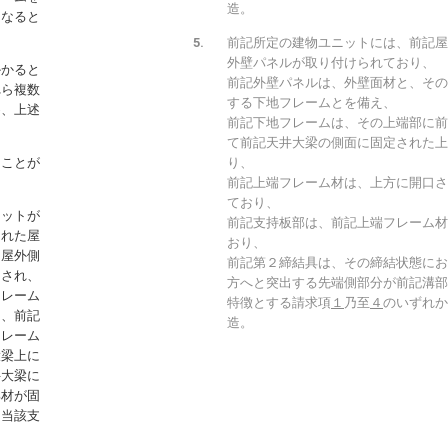
造。
になると
前記所定の建物ユニットには、前記屋
外壁パネルが取り付けられており、
かかると
前記外壁パネルは、外壁面材と、その
れら複数
する下地フレームとを備え、
め、上述
前記下地フレームは、その上端部に前
て前記天井大梁の側面に固定された上
ることが
り、
前記上端フレーム材は、上方に開口さ
ており、
ニットが
前記支持板部は、前記上端フレーム材
られた屋
おり、
も屋外側
前記第２締結具は、その締結状態にお
用され、
方へと突出する先端側部分が前記溝部
フレーム
特徴とする請求項
１
乃至
４
のいずれか
と、前記
造。
フレーム
大梁上に
井大梁に
部材が固
、当該支