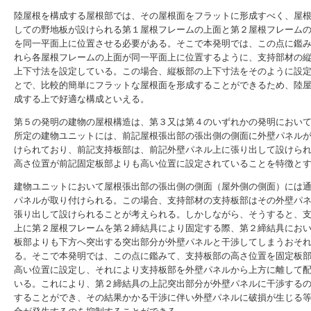
陸屋根を構成する屋根部では、その屋根面をフラットに形成すべく、屋
しての野地板が設けられる第１屋根フレームの上面と第２屋根フレーム
を同一平面上に位置させる必要がある。そこで本発明では、この点に鑑
れら各屋根フレームの上面が同一平面上に位置するように、支持部材の
上下寸法を設定している。この場合、縦板部の上下寸法をそのように設
とで、比較的簡単にフラットな屋根面を形成することができるため、陸
成する上で好適な構成といえる。
第５の発明の建物の屋根構造は、第３又は第４のいずれかの発明におい
所定の建物ユニットには、前記屋根張出部の張出側の側面に外壁パネル
けられており、前記支持板部は、前記外壁パネル上に張り出して設けら
高さ位置が前記固定板部よりも高い位置に設定されていることを特徴と
建物ユニットにおいて屋根張出部の張出側の側面（屋外側の側面）には
パネルが取り付けられる。この場合、支持部材の支持板部はその外壁パ
張り出して設けられることが考えられる。しかしながら、そうすると、
上に第２屋根フレームを第２締結具により固定する際、第２締結具にお
板部よりも下方へ突出する突出部分が外壁パネルと干渉してしまうおそ
る。そこで本発明では、この点に鑑みて、支持板部の高さ位置を固定板
高い位置に設定し、それにより支持板部を外壁パネルから上方に離して
いる。これにより、第２締結具の上記突出部分が外壁パネルに干渉する
することができ、その結果かかる干渉に伴い外壁パネルに破損が生じる