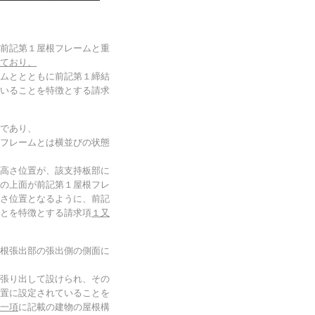
前記第１屋根フレームと重
ており、
ムととともに前記第１締結
いることを特徴とする請求
であり、
フレームとは横並びの状態
高さ位置が、該支持板部に
の上面が前記第１屋根フレ
さ位置となるように、前記
とを特徴とする請求項
１又
根張出部の張出側の側面に
張り出して設けられ、その
置に設定されていることを
一項
に記載の建物の屋根構