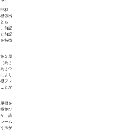
持部材
屋根張出
ととも
と、前記
部と前記
とを特徴
、第２屋
法（高さ
の高さ位
法により
屋根フレ
たことが
陸屋根を
は横並び
置が、該
フレーム
下寸法が