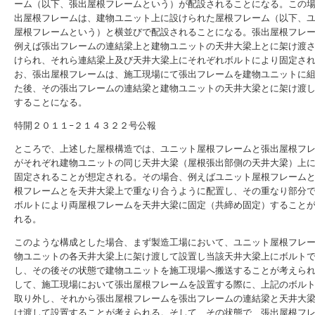
ーム（以下、張出屋根フレームという）が配設されることになる。この
出屋根フレームは、建物ユニット上に設けられた屋根フレーム（以下、
屋根フレームという）と横並びで配設されることになる。張出屋根フレ
例えば張出フレームの連結梁上と建物ユニットの天井大梁上とに架け渡
けられ、それら連結梁上及び天井大梁上にそれぞれボルトにより固定さ
お、張出屋根フレームは、施工現場にて張出フレームを建物ユニットに
た後、その張出フレームの連結梁と建物ユニットの天井大梁とに架け渡
することになる。
特開２０１１−２１４３２２号公報
ところで、上述した屋根構造では、ユニット屋根フレームと張出屋根フ
がそれぞれ建物ユニットの同じ天井大梁（屋根張出部側の天井大梁）上
固定されることが想定される。その場合、例えばユニット屋根フレーム
根フレームとを天井大梁上で重なり合うように配置し、その重なり部分
ボルトにより両屋根フレームを天井大梁に固定（共締め固定）すること
れる。
このような構成とした場合、まず製造工場において、ユニット屋根フレ
物ユニットの各天井大梁上に架け渡して設置し当該天井大梁上にボルト
し、その後その状態で建物ユニットを施工現場へ搬送することが考えら
して、施工現場において張出屋根フレームを設置する際に、上記のボル
取り外し、それから張出屋根フレームを張出フレームの連結梁と天井大
け渡して設置することが考えられる。そして、その状態で、張出屋根フ