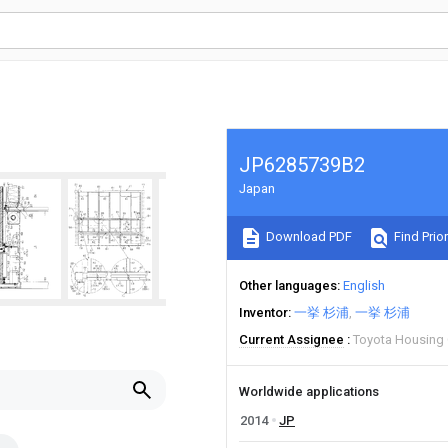
JP6285739B2
Japan
Download PDF
Find Prior
Other languages
English
Inventor
一挙 杉浦
一挙 杉浦
Current Assignee
Toyota Housing
Worldwide applications
2014
JP