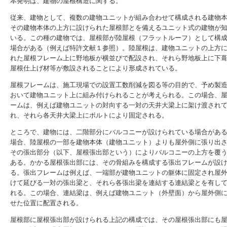
本発明は、建物の屋根構造に関する。
従来、建物として、複数の建物ユニットが組み合わせて構成される建物
その建物本体の上方に設けられた屋根部とを備えるユニット式の建物が
いる。この種の建物では、屋根部が陸屋根（フラットルーフ）として構
場合がある（例えば特許文献１参照）。陸屋根は、建物ユニットの上方
れた屋根フレーム上に野地板が横並びで配設され、それら野地板上に下
屋根仕上げ材等が敷設されることにより形成されている。
屋根フレームは、施工現場での設置工数削減を図る等の目的で、予め製
おいて建物ユニット上に組み付けられることが考えられる。この場合、
ームは、例えば建物ユニットの対向する一対の天井大梁上に架け渡され
れ、それら各天井大梁上にボルトにより固定される。
ところで、建物には、二階部分にバルコニーが設けられている場合があ
場合、陸屋根の一部を建物本体（建物ユニット）よりも屋外側に張り出
その張出部分（以下、屋根張出部という）によりバルコニーの上方を覆
ある。かかる屋根張出部には、その骨組みを構成する張出フレームが設
る。張出フレームは例えば、一端部が建物ユニットの躯体に固定され屋
けて延びる一対の張出梁と、それら各張出梁を連結する連結梁とを有し
れる。この場合、連結梁は、例えば建物ユニット（外壁面）から屋外側
せた位置に配置される。
屋根部に屋根張出部が設けられる上記の構成では、その屋根張出部にも