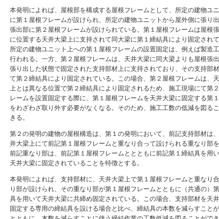
本発明によれば、屋根部を構成する屋根フレームとして、所定の建物ユ
に第１屋根フレームが設けられ、所定の建物ユニットから屋外側に張り
張出部に第２屋根フレームが設けられている。第１屋根フレームは屋根
に位置する天井大梁上に支持されて同大梁に第１締結具により固定され
所定の建物ユニット上への第１屋根フレームの設置固定は、例えば製造
行われる。一方、第２屋根フレームは、天井大梁に同大梁よりも屋根張
張り出した状態で固定された支持部材上に支持されており、その支持部
て第２締結具により固定されている。この場合、第２屋根フレームは、
上とは異なる位置で第２締結具により固定されるため、施工現場にて第
レームを設置固定する際に、第１屋根フレームを天井大梁に固定する第
をわざわざ取り外す必要がなくなる。そのため、施工工数の低減を図る
きる。
第２の発明の建物の屋根構造は、第１の発明において、前記支持部材は
井大梁上にて前記第１屋根フレームと重なり合って設けられる重なり部
前記重なり部は、前記第１屋根フレームととともに前記第１締結具を用
天井大梁に固定されていることを特徴とする。
本発明によれば、支持部材に、天井大梁上で第１屋根フレームと重なり
り部が設けられ、その重なり部が第１屋根フレームとともに（共通の）
具を用いて天井大梁に共締め固定されている。この場合、支持部材を天
固定する専用の締結具を設ける場合と比べ、締結具の本数を減らすこと
とともに、本数を減らすことに伴う締結作業の工数低減を図ることがで