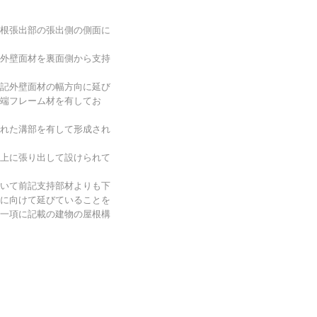
根張出部の張出側の側面に
外壁面材を裏面側から支持
記外壁面材の幅方向に延び
端フレーム材を有してお
れた溝部を有して形成され
上に張り出して設けられて
いて前記支持部材よりも下
に向けて延びていることを
一項に記載の建物の屋根構