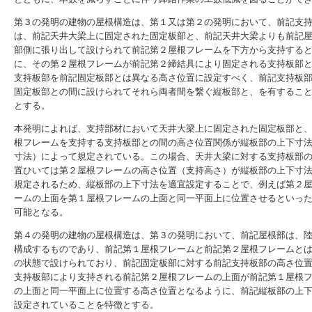
第３の発明の建物の屋根構造は、第１又は第２の発明において、前記支
は、前記天井大梁上に固定された固定板部と、前記天井大梁よりも前記
部側に張り出して設けられて前記第２屋根フレームを下方から支持する
に、その第２屋根フレームが前記第２締結具により固定される支持板部
支持板部を前記固定板部とは異なる高さ位置に設定すべく、前記支持板
固定板部との間に設けられてそれら両者間を繋ぐ縦板部と、を有するこ
とする。
本発明によれば、支持部材において天井大梁上に固定された固定板部と
根フレームを支持する支持板部との間の高さ位置関係が縦板部の上下寸
寸法）によって規定されている。この場合、天井大梁に対する支持板部
置ひいては第２屋根フレームの高さ位置（支持高さ）が縦板部の上下寸
規定されるため、縦板部の上下寸法を適宜設定することで、例えば第２
ームの上面を第１屋根フレームの上面と同一平面上に位置させるといっ
可能となる。
第４の発明の建物の屋根構造は、第３の発明において、前記屋根部は、
構成するものであり、前記第１屋根フレームと前記第２屋根フレームと
の状態で設けられており、前記固定板部に対する前記支持板部の高さ位
支持板部により支持される前記第２屋根フレームの上面が前記第１屋根
の上面と同一平面上に位置する高さ位置となるように、前記縦板部の上
設定されていることを特徴とする。