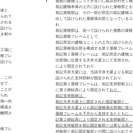
複数の建物ユニットが互いに組み合わせて構
前記建物本体の上方に設けられた屋根部とを
本体と、
前記屋根部は、その一部が所定の前記建物ユ
知られて
出して設けられた屋根張出部となっているユ
成される
れ、
に設けら
前記屋根部は、並べて設けられた複数の屋根
葺き材や
前記屋根フレームとして、
前記所定の建物ユニットの上方に設けられた
前記屋根張出部を構成する第２屋根フレーム
造工場に
前記第１屋根フレームは、前記所定の建物ユ
屋根フレ
出部側に位置する天井大梁上にて支持され、
て設けら
により固定されており、
前記天井大梁には、当該天井大梁よりも前記
る。この
設けられた支持部材が固定されており、
させて、
前記第２屋根フレームは、前記支持部材上に
うことが
に第２締結具により固定されて
おり、
けられ
前記支持部材は、
外側へ向
前記天井大梁上に固定された固定板部と、
て構成さ
前記天井大梁よりも前記屋根張出部側に張り
に離間さ
屋根フレームを下方から支持するとともに、
記第２締結具により固定される支持板部と、
前記支持板部を前記固定板部とは異なる高さ
屋根フレ
持板部と前記固定板部との間に設けられてそ