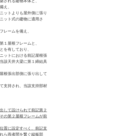
築される建物本体と、
備え、
ニットよりも屋外側に張り
ニット式の建物に適用さ
フレームを備え、
第１屋根フレームと、
とを有しており、
ニットにおける前記屋根張
当該天井大梁に第１締結具
屋根張出部側に張り出して
て支持され、当該支持部材
出して設けられて前記第２
その第２屋根フレームが前
位置に設定すべく、前記支
れら両者間を繋ぐ縦板部