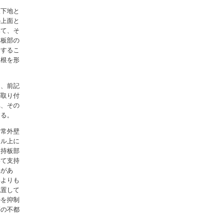
根下地と
の上面と
みて、そ
縦板部の
定するこ
屋根を形
て、前記
が取り付
れ、その
する。
通常外壁
ネル上に
支持板部
いて支持
れがあ
部よりも
配置して
のを抑制
等の不都