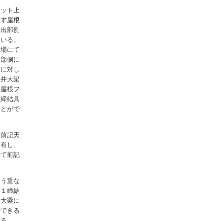
ニット上
出す屋根
張出部側
ている。
工場にて
出部側に
材に対し
天井大梁
２屋根フ
１締結具
ことがで
、前記天
を有し、
いて前記
合う重な
第１締結
井大梁に
ができる
きる。