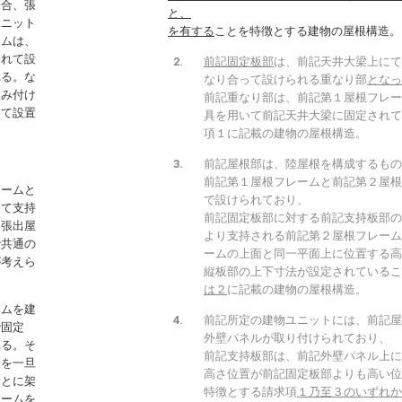
場合、張
と、
ユニット
を有する
ことを特徴とする建物の屋根構造。
ームは、
されて設
前記固定板部
は、前記天井大梁上にて
れる。な
なり合って設けられる重なり部
となっ
組み付け
前記重なり部は、前記第１屋根フレー
して設置
具を用いて前記天井大梁に固定されて
項１に記載の建物の屋根構造。
前記屋根部は、陸屋根を構成するもの
前記第１屋根フレームと前記第２屋根
レームと
で設けられており、
にて支持
前記固定板部に対する前記支持板部の
と張出屋
より支持される前記第２屋根フレーム
で共通の
ームの上面と同一平面上に位置する高
が考えら
縦板部の上下寸法が設定されているこ
は２
に記載の建物の屋根構造。
ームを建
前記所定の建物ユニットには、前記屋
で固定
外壁パネルが取り付けられており、
れる。そ
前記支持板部は、前記外壁パネル上に
トを一旦
高さ位置が前記固定板部よりも高い位
梁とに架
特徴とする請求項
１乃至３のいずれか
レームを