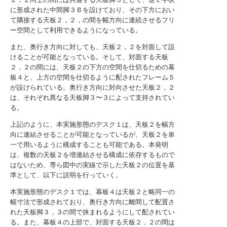
に形成された中間脚３Ｂを設けており、その下方におい
て隣接する天板２，２，の間を幅方向に連続させるフリ
ー空間として利用できるようになっている。
また、奥行き方向に対しても、天板２，２を対面して設
けることが可能となっている。そして、対面する天板
２，２の間には、天板２の下方の空間を仕切るための幕
板４と、上方の空間を仕切るように配されたフレーム５
が設けられている。奥行き方向に対向させた天板２，２
は、それぞれ異なる天板脚３〜３によって支持されてい
る。
上記のように、本実施形態のデスク１は、天板２を幅方
向に連結させることが可能となっているが、天板２を単
一で用いるように構成することも可能である。本発明
は、複数の天板２を増連結させる構成に依存するもので
はないため、専ら図中の実線で示した天板２の位置を基
準として、以下に説明を行っていく。
本実施形態のデスク１では、幕板４は天板２と略同一の
幅寸法で形成されており、奥行き方向に離間して配置さ
れた天板脚３，３の間で挟まれるようにして配されてい
る。また、幕板４の上部で、対面する天板２，２の間は