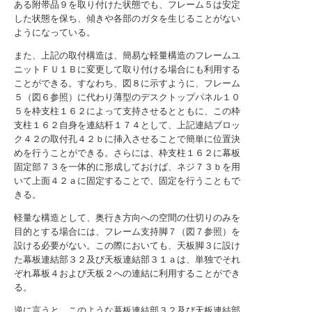
ある附帯品９を取り付けた状態でも、フレーム５は安定
した状態を保ち、傾きや各部のガタを生じることがない
ようになっている。
また、上記の取付構造は、簡易な軽量構造のフレームユ
ニットＦＵ１Ｂに変更して取り付ける場合にも利用する
ことができる。すなわち、図８に示すように、フレーム
５（図６参照）に代わり薄型のデスクトップパネル１０
５を枠支柱１６２によって支持させるとともに、この枠
支柱１６２自身を連結杆１７４として、上記連結ブロッ
ク４２の取付孔４２ｂに挿入させることで簡単に位置決
めを行うことができる。さらには、枠支柱１６２に幕板
固定部７３を一体的に形成しておけば、ネジ７３ｂを用
いて上面４２ａに固定することで、固定を行うこともで
きる。
軽量な構造として、奥行き方向への空間の仕切りのみを
目的とする場合には、フレーム支持脚７（図７参照）を
設ける必要がない。この際においても、天板脚３に設け
た幕板連結部３２及び天板連結部３１ａは、単独でそれ
ぞれ幕板４および天板２への連結に利用することができ
る。
逆に言うと、このような幕板連結部３２及び天板連結部