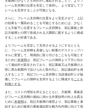
天板脚の少なくとも何れかに連結されることで、よりフ
レーム支持脚の位置を安定して保持し、より安定してフ
レームを支持することが可能となる。
さらに、フレーム支持脚の位置をより安定させて、上記
の効果を一層高めることを可能とするためには、少なく
とも天板下に位置するフレーム支持脚を、前記幕板と前
記天板脚との間で形成される入隅部に配するように構成
することが好適である。
よりフレームを安定して支持させるようにするととも
に、フレーム支持脚を具備しない軽量のデスクトップパ
ネルに変更して、簡易的に取り付けることをも可能とす
るために
本発明
は、前記フレームの側枠より下方に向か
って連結杆が延在されており、前記幕板又は天板脚の上
部に厚み範囲内で設けられた取付孔に、前記連結杆を挿
入することで、前記フレーム支持脚と当該連結杆とが協
働してフレームの側枠を支持するように構成する
ことを
特徴とする
。
また、コストの増加を抑えるとともに、天板脚、幕板及
びフレーム支持脚の連結に掛かる作業効率の向上を図る
ために
本発明
は、前記天板脚の後部より、前記幕板と連
結するための板状の幕板連結部を幅方向内側に向けて張