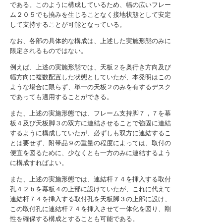
である。このように構成しているため、幅の広いフレー
ム２０５でも撓みを生じることなく接地状態として安定
して支持することが可能となっている。
なお、各部の具体的な構成は、上述した実施形態のみに
限定されるものではない。
例えば、上述の実施形態では、天板２を奥行き方向及び
幅方向に複数配置した状態としていたが、本発明はこの
ような場合に限らず、単一の天板２のみを有するデスク
であっても適用することができる。
また、上述の実施形態では、フレーム支持脚７，７を幕
板４及び天板脚３の双方に連結させることで強固に連結
するように構成していたが、必ずしも双方に連結するこ
とは要せず、附帯品９の重量の程度によっては、取付の
便宜を図るために、少なくとも一方のみに連結するよう
に構成すればよい。
また、上述の実施形態では、連結杆７４を挿入する取付
孔４２ｂを幕板４の上部に設けていたが、これに代えて
連結杆７４を挿入する取付孔を天板脚３の上部に設け、
この取付孔に連結杆７４を挿入させて一体化を図り、剛
性を確保する構成とすることも可能である。