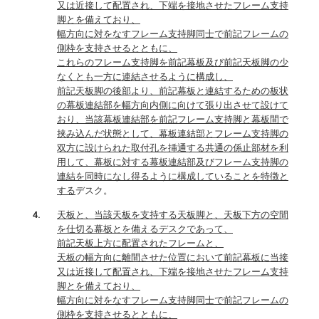
又は近接して配置され、下端を接地させたフレーム支持
脚とを備えており、
幅方向に対をなすフレーム支持脚同士で前記フレームの
側枠を支持させるとともに、
これらのフレーム支持脚を前記幕板及び前記天板脚の少
なくとも一方に連結させるように構成し、
前記天板脚の後部より、前記幕板と連結するための板状
の幕板連結部を幅方向内側に向けて張り出させて設けて
おり、当該幕板連結部を前記フレーム支持脚と幕板間で
挟み込んだ状態として、幕板連結部とフレーム支持脚の
双方に設けられた取付孔を挿通する共通の係止部材を利
用して、幕板に対する幕板連結部及びフレーム支持脚の
連結を同時になし得るように構成していることを特徴と
する
デスク。
天板と、当該天板を支持する天板脚と、天板下方の空間
を仕切る幕板とを備えるデスクであって、
前記天板上方に配置されたフレームと、
天板の幅方向に離間させた位置において前記幕板に当接
又は近接して配置され、下端を接地させたフレーム支持
脚とを備えており、
幅方向に対をなすフレーム支持脚同士で前記フレームの
側枠を支持させるとともに、