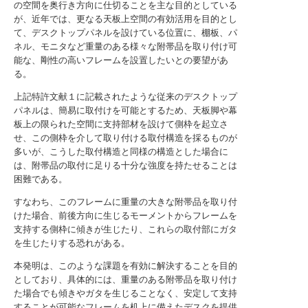
の空間を奥行き方向に仕切ることを主な目的としている
が、近年では、更なる天板上空間の有効活用を目的とし
て、デスクトップパネルを設けている位置に、棚板、パ
ネル、モニタなど重量のある様々な附帯品を取り付け可
能な、剛性の高いフレームを設置したいとの要望があ
る。
上記特許文献１に記載されたような従来のデスクトップ
パネルは、簡易に取付けを可能とするため、天板脚や幕
板上の限られた空間に支持部材を設けて側枠を起立さ
せ、この側枠を介して取り付ける取付構造を採るものが
多いが、こうした取付構造と同様の構造とした場合に
は、附帯品の取付に足りる十分な強度を持たせることは
困難である。
すなわち、このフレームに重量の大きな附帯品を取り付
けた場合、前後方向に生じるモーメントからフレームを
支持する側枠に傾きが生じたり、これらの取付部にガタ
を生じたりする恐れがある。
本発明は、このような課題を有効に解決することを目的
としており、具体的には、重量のある附帯品を取り付け
た場合でも傾きやガタを生じることなく、安定して支持
することが可能なフレームを机上に備えたデスクを提供