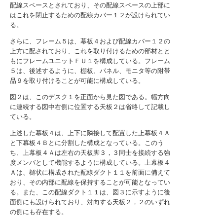
配線スペースとされており、その配線スペースの上部に
はこれを閉止するための配線カバー１２が設けられてい
る。
さらに、フレーム５は、幕板４および配線カバー１２の
上方に配されており、これを取り付けるための部材とと
もにフレームユニットＦＵ１を構成している。フレーム
５は、後述するように、棚板、パネル、モニタ等の附帯
品９を取り付けることが可能に構成している。
図２は、このデスク１を正面から見た図である。幅方向
に連続する図中右側に位置する天板２は省略して記載し
ている。
上述した幕板４は、上下に隣接して配置した上幕板４Ａ
と下幕板４Ｂとに分割した構成となっている。このう
ち、上幕板４Ａは左右の天板脚３，３同士を接続する強
度メンバとして機能するように構成している。上幕板４
Ａは、樋状に構成された配線ダクト１１を前面に備えて
おり、その内部に配線を保持することが可能となってい
る。また、この配線ダクト１１は、図３に示すように後
面側にも設けられており、対向する天板２，２のいずれ
の側にも存在する。