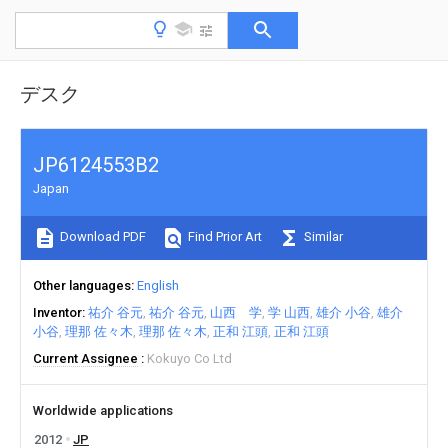
デスク
JP6124553B2
Japan
Download PDF
Find Prior Art
Similar
Other languages
English
Inventor
祐介 谷元
祐介 谷元
山西 学
学 山西
雄介 小谷
雄介
小谷
理那 佐々木
理那 佐々木
正和 江頭
正和 江頭
Current Assignee
Kokuyo Co Ltd
Worldwide applications
2012
JP