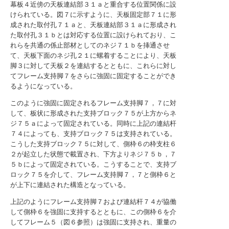
幕板４近傍の天板連結部３１ａと重合する位置関係に設
けられている。図７に示すように、天板固定部７１に形
成された取付孔７１ａと、天板連結部３１ａに形成され
た取付孔３１ｂとは対応する位置に設けられており、こ
れらを共通の係止部材としてのネジ７１ｂを挿通させ
て、天板下面のネジ孔２１に螺着することにより、天板
脚３に対して天板２を連結するとともに、これらに対し
てフレーム支持脚７をさらに強固に固定することができ
るようになっている。
このように強固に固定されるフレーム支持脚７，７に対
して、板状に形成された支持ブロック７５が上方からネ
ジ７５ａによって固定されている。同時に上記の連結杆
７４によっても、支持ブロック７５は支持されている。
こうした支持ブロック７５に対して、側枠６の枠支柱６
２が起立した状態で載置され、下方よりネジ７５ｂ，７
５ｂによって固定されている。こうすることで、支持ブ
ロック７５を介して、フレーム支持脚７，７と側枠６と
が上下に連結された構造となっている。
上記のようにフレーム支持脚７および連結杆７４が協働
して側枠６を強固に支持するとともに、この側枠６を介
してフレーム５（図６参照）は強固に支持され、重量の