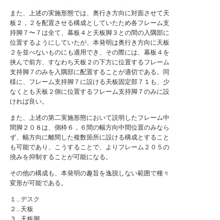
また、上述の実施形態では、奥行き方向に対面させて天
板２，２を配置させる構成としていたため各フレーム支
持脚７〜７は全て、幕板４と天板脚３との間の入隅部に
位置するようにしていたが、本発明は奥行き方向に天板
２を並べないものにも適用でき、その際には、幕板４を
挟んで前方、すなわち天板２の下方に位置するフレーム
支持脚７のみを入隅部に配置することが適切である。同
様に、フレーム支持脚７に設ける天板固定部７１も、少
なくとも天板２側に位置するフレーム支持脚７のみに設
ければ良い。
また、上述の第二実施形態において説明したフレーム中
間脚２０８は、側枠６，６間の幅方向中間位置のみなら
ず、幅方向に離間した複数箇所に設ける構成とすること
も可能であり、こうすることで、よりフレーム２０５の
撓みを抑制することが可能になる。
その他の構成も、本発明の趣旨を逸脱しない範囲で種々
変形が可能である。
１…デスク
２…天板
３…天板脚