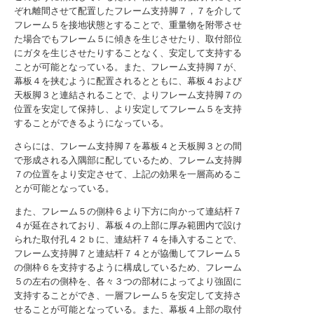
ぞれ離間させて配置したフレーム支持脚７，７を介して
フレーム５を接地状態とすることで、重量物を附帯させ
た場合でもフレーム５に傾きを生じさせたり、取付部位
にガタを生じさせたりすることなく、安定して支持する
ことが可能となっている。また、フレーム支持脚７が、
幕板４を挟むように配置されるとともに、幕板４および
天板脚３と連結されることで、よりフレーム支持脚７の
位置を安定して保持し、より安定してフレーム５を支持
することができるようになっている。
さらには、フレーム支持脚７を幕板４と天板脚３との間
で形成される入隅部に配しているため、フレーム支持脚
７の位置をより安定させて、上記の効果を一層高めるこ
とが可能となっている。
また、フレーム５の側枠６より下方に向かって連結杆７
４が延在されており、幕板４の上部に厚み範囲内で設け
られた取付孔４２ｂに、連結杆７４を挿入することで、
フレーム支持脚７と連結杆７４とが協働してフレーム５
の側枠６を支持するように構成しているため、フレーム
５の左右の側枠を、各々３つの部材によってより強固に
支持することができ、一層フレーム５を安定して支持さ
せることが可能となっている。また、幕板４上部の取付