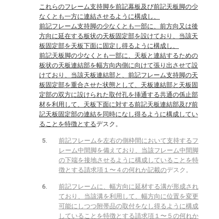
これらのフレーム支持脚を前記幕板及び前記天板脚の少
なくとも一方に連結させるように構成し、
前記フレーム支持脚の少なくとも一部に、前方向又は後
方向に延在する板状の天板固定部を設けており、当該天
板固定部を天板下面に固定し得るように構成し、
前記天板脚の少なくとも一部に、天板と連結するための
板状の天板連結部を幅方向内側に向けて張り出させて設
けており、当該天板連結部と、前記フレーム支持脚の天
板固定部を重合させた状態として、天板連結部と天板固
定部の双方に設けられた取付孔を挿通する共通の係止部
材を利用して、天板下面に対する前記天板連結部及び前
記天板固定部の連結を同時になし得るように構成してい
ることを特徴とする
デスク。
前記フレームを左右の側枠間において支持するフ
レーム中間脚を備えており、当該フレーム中間脚
の下端を接地させるように構成していることを特
徴とする請求項１〜４の何れか記載の
デスク。
前記フレームに、幅方向に延材する溝が形成され
ており、当該溝を利用して、幅方向に位置を変更
可能にしつつ附帯品の取付をなし得るように構成
していることを特徴とする請求項１〜５の何れか