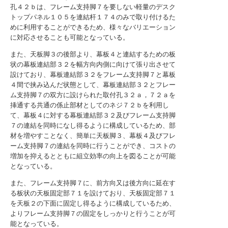
孔４２ｂは、フレーム支持脚７を要しない軽量のデスク
トップパネル１０５を連結杆１７４のみで取り付けるた
めに利用することができるため、様々なバリエーション
に対応させることも可能となっている。
また、天板脚３の後部より、幕板４と連結するための板
状の幕板連結部３２を幅方向内側に向けて張り出させて
設けており、幕板連結部３２をフレーム支持脚７と幕板
４間で挟み込んだ状態として、幕板連結部３２とフレー
ム支持脚７の双方に設けられた取付孔３２ａ，７２ａを
挿通する共通の係止部材としてのネジ７２ｂを利用し
て、幕板４に対する幕板連結部３２及びフレーム支持脚
７の連結を同時になし得るように構成しているため、部
材を増やすことなく、簡単に天板脚３、幕板４及びフレ
ーム支持脚７の連結を同時に行うことができ、コストの
増加を抑えるとともに組立効率の向上を図ることが可能
となっている。
また、フレーム支持脚７に、前方向又は後方向に延在す
る板状の天板固定部７１を設けており、天板固定部７１
を天板２の下面に固定し得るように構成しているため、
よりフレーム支持脚７の固定をしっかりと行うことが可
能となっている。