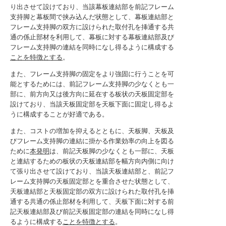
り出させて設けており、当該幕板連結部を前記フレーム
支持脚と幕板間で挟み込んだ状態として、幕板連結部と
フレーム支持脚の双方に設けられた取付孔を挿通する共
通の係止部材を利用して、幕板に対する幕板連結部及び
フレーム支持脚の連結を同時になし得るように構成する
ことを特徴とする
。
また、フレーム支持脚の固定をより強固に行うことを可
能とするためには、前記フレーム支持脚の少なくとも一
部に、前方向又は後方向に延在する板状の天板固定部を
設けており、当該天板固定部を天板下面に固定し得るよ
うに構成することが好適である。
また、コストの増加を抑えるとともに、天板脚、天板及
びフレーム支持脚の連結に掛かる作業効率の向上を図る
ために
本発明
は、前記天板脚の少なくとも一部に、天板
と連結するための板状の天板連結部を幅方向内側に向け
て張り出させて設けており、当該天板連結部と、前記フ
レーム支持脚の天板固定部とを重合させた状態として、
天板連結部と天板固定部の双方に設けられた取付孔を挿
通する共通の係止部材を利用して、天板下面に対する前
記天板連結部及び前記天板固定部の連結を同時になし得
るように構成する
ことを特徴とする
。