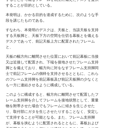
することが目的としている。
本発明は、かかる目的を達成するために、次のような手
段を講じたものである。
すなわち、本発明のデスクは、天板と、当該天板を支持
する天板脚と、天板下方の空間を仕切る幕板とを備える
デスクであって、前記天板上方に配置されたフレーム
と、
天板の幅方向に離間させた位置において前記幕板に当接
又は近接して配置され、下端を接地させたフレーム支持
脚とを備えており、幅方向に対をなすフレーム支持脚同
士で前記フレームの側枠を支持させるとともに、これら
のフレーム支持脚を前記幕板及び前記天板脚の少なくと
も一方に連結させるように構成している。
このように構成すると、幅方向に離間させて配置したフ
レーム支持脚を介してフレームを接地状態として、重量
物を附帯させた場合でもフレームに傾きを生じさせた
り、取付部にガタを生じさせたりすることなく、安定し
て支持することが可能となる。また、フレーム支持脚
が、幕板を挟むように配置されるとともに、幕板および