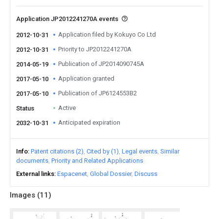
Application JP2012241270A events
Application filed by Kokuyo Co Ltd
2012-10-31
Priority to JP2012241270A
2012-10-31
Publication of JP2014090745A
2014-05-19
Application granted
2017-05-10
Publication of JP6124553B2
2017-05-10
Active
Status
Anticipated expiration
2032-10-31
Info
Patent citations (2)
Cited by (1)
Legal events
Similar
documents
Priority and Related Applications
External links
Espacenet
Global Dossier
Discuss
Images (
11
)