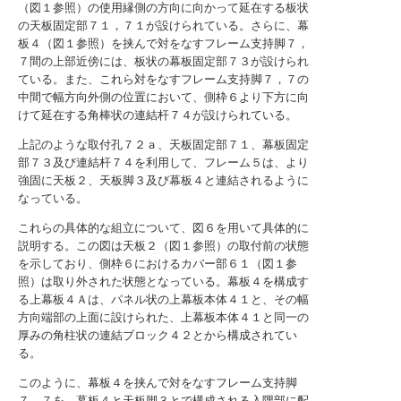
（図１参照）の使用縁側の方向に向かって延在する板状
の天板固定部７１，７１が設けられている。さらに、幕
板４（図１参照）を挟んで対をなすフレーム支持脚７，
７間の上部近傍には、板状の幕板固定部７３が設けられ
ている。また、これら対をなすフレーム支持脚７，７の
中間で幅方向外側の位置において、側枠６より下方に向
けて延在する角棒状の連結杆７４が設けられている。
上記のような取付孔７２ａ、天板固定部７１、幕板固定
部７３及び連結杆７４を利用して、フレーム５は、より
強固に天板２、天板脚３及び幕板４と連結されるように
なっている。
これらの具体的な組立について、図６を用いて具体的に
説明する。この図は天板２（図１参照）の取付前の状態
を示しており、側枠６におけるカバー部６１（図１参
照）は取り外された状態となっている。幕板４を構成す
る上幕板４Ａは、パネル状の上幕板本体４１と、その幅
方向端部の上面に設けられた、上幕板本体４１と同一の
厚みの角柱状の連結ブロック４２とから構成されてい
る。
このように、幕板４を挟んで対をなすフレーム支持脚
７，７を、幕板４と天板脚３とで構成される入隅部に配