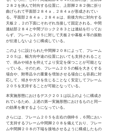
２８２を挟んで対向する位置に、上部脚２８２側に折り
曲げられて平面部２８４ａ，２８４ａが形成されてい
る。平面部２８４ａ，２８４ａは、前後方向に対向する
天板２，２の下面にそれぞれ当接して固定される。中間
連結部２８４と中間ブロック２８３とは連結を行ってお
らず、フレーム２０５に対して天板２や幕板４等の振動
が伝達しないように構成している。
このように設けられた中間脚２０８によって、フレーム
２０５は、幅方向中途の位置においても支持されること
で、撓みや傾きを抑えてより安定を保つことが可能とな
っている。そのため、フレーム２０５の幅を大きくする
場合や、附帯品９の重量を増加させる場合にも容易に対
応して、傾きやガタを生じることなく安定してフレーム
２０５を支持することが可能となっている。
本実施形態におけるデスク２０１は以上のように構成さ
れているため、上述の第一実施形態におけるものと同一
の効果を奏するようになっている。
さらには、フレーム２０５を左右の側枠６，６間におい
て支持するフレーム中間脚２０８を備えており、フレー
ム中間脚２０８の下端を接地させるように構成したもの