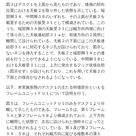
図３はデスク１を上面から見たものであり、後側の対向
位置における天板２を取り外した状態を示している。端
部脚３Ａ、中間脚３Ｂのいずれも、その上面が天板２を
載置するための天板受３１として構成されている。この
うち、端部脚３Ａ側の天板受３１には幅方向内側に向け
て張り出した天板連結部３１ａが、前後方向の２箇所に
離間して設けられている。天板２の下面にはこの天板連
結部３１ａに対応するネジ孔が設けられており、図示し
ないネジを挿入することで、天板２と端部脚３Ａとの連
結を行うことができるようになっている。中間脚３Ｂに
おける天板受３１には、上方に突出するフック状係合部
（図示せず）が設けられており、これを用いて天板２の
下面との係合がなされるようになっている。
以下、本実施形態のデスク１の主たる特徴部分といえる
フレームユニットＦＵ１について説明を行う。
図５は、フレームユニットＦＵ１のみをデスク１より分
離して示したものである。フレーム５は、第１フレーム
５Ａと第２フレーム５Ｂより構成されており、上下方向
に離間した状態で、左右に設けられた側枠６によってと
もに支持されるようにしている。第１及び第２フレーム
５Ａ，５Ｂは、それぞれ幅方向に延びる複数本の溝５