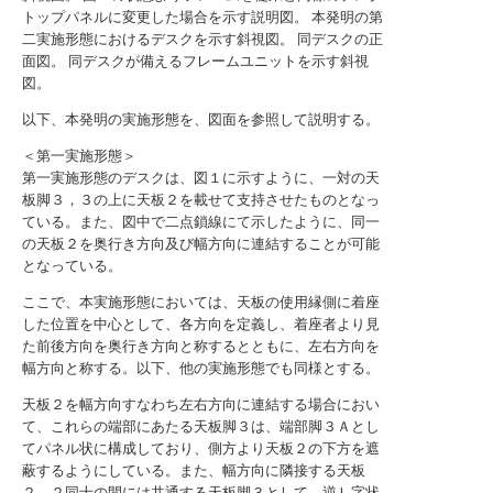
トップパネルに変更した場合を示す説明図。
本発明の第
二実施形態におけるデスクを示す斜視図。
同デスクの正
面図。
同デスクが備えるフレームユニットを示す斜視
図。
以下、本発明の実施形態を、図面を参照して説明する。
＜第一実施形態＞
第一実施形態のデスクは、図１に示すように、一対の天
板脚３，３の上に天板２を載せて支持させたものとなっ
ている。また、図中で二点鎖線にて示したように、同一
の天板２を奥行き方向及び幅方向に連結することが可能
となっている。
ここで、本実施形態においては、天板の使用縁側に着座
した位置を中心として、各方向を定義し、着座者より見
た前後方向を奥行き方向と称するとともに、左右方向を
幅方向と称する。以下、他の実施形態でも同様とする。
天板２を幅方向すなわち左右方向に連結する場合におい
て、これらの端部にあたる天板脚３は、端部脚３Ａとし
てパネル状に構成しており、側方より天板２の下方を遮
蔽するようにしている。また、幅方向に隣接する天板
２，２同士の間には共通する天板脚３として、逆Ｌ字状