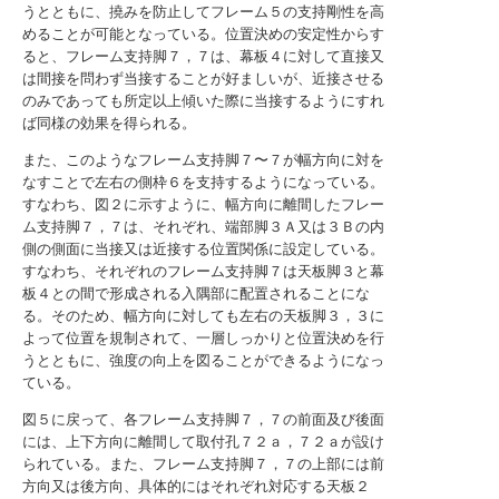
うとともに、撓みを防止してフレーム５の支持剛性を高
めることが可能となっている。位置決めの安定性からす
ると、フレーム支持脚７，７は、幕板４に対して直接又
は間接を問わず当接することが好ましいが、近接させる
のみであっても所定以上傾いた際に当接するようにすれ
ば同様の効果を得られる。
また、このようなフレーム支持脚７〜７が幅方向に対を
なすことで左右の側枠６を支持するようになっている。
すなわち、図２に示すように、幅方向に離間したフレー
ム支持脚７，７は、それぞれ、端部脚３Ａ又は３Ｂの内
側の側面に当接又は近接する位置関係に設定している。
すなわち、それぞれのフレーム支持脚７は天板脚３と幕
板４との間で形成される入隅部に配置されることにな
る。そのため、幅方向に対しても左右の天板脚３，３に
よって位置を規制されて、一層しっかりと位置決めを行
うとともに、強度の向上を図ることができるようになっ
ている。
図５に戻って、各フレーム支持脚７，７の前面及び後面
には、上下方向に離間して取付孔７２ａ，７２ａが設け
られている。また、フレーム支持脚７，７の上部には前
方向又は後方向、具体的にはそれぞれ対応する天板２