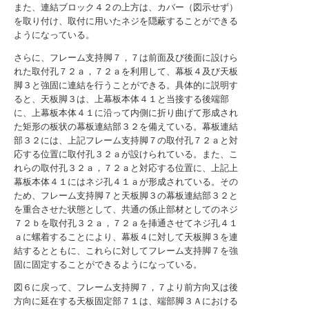
また、連結ブロック４２の上方は、カバー（図示せず）
を取り付け、取付に用いたネジを隠蔽することができる
ようになっている。
さらに、フレーム支持脚７，７は前面及び後面に設けら
れた取付孔７２ａ，７２ａを利用して、幕板４及び天板
脚３と強固に連結を行うことができる。具体的に説明す
ると、天板脚３は、上幕板本体４１と当接する後端部
に、上幕板本体４１に沿って内側に折り曲げて形成され
た矩形の板状の幕板連結部３２を備えている。幕板連結
部３２には、上記フレーム支持脚７の取付孔７２ａと対
応する位置に取付孔３２ａが設けられている。また、こ
れらの取付孔３２ａ，７２ａと対応する位置に、上記上
幕板本体４１にはネジ孔４１ａが形成されている。その
ため、フレーム支持脚７と天板脚３の幕板連結部３２と
を重合させた状態として、共通の係止部材としてのネジ
７２ｂを取付孔３２ａ，７２ａを挿通させてネジ孔４１
ａに螺着することにより、幕板４に対して天板脚３を連
結するとともに、これらに対してフレーム支持脚７を強
固に固定することができるようになっている。
図６に戻って、フレーム支持脚７，７より前方向又は後
方向に延在する天板固定部７１は、端部脚３Ａにおける