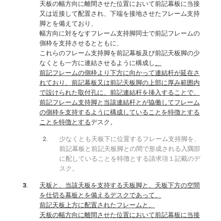
天板の幅方向に離間させた位置において前記幕板に当接
又は近接して配置され、下端を接地させたフレーム支持
脚とを備えており、
幅方向に対をなすフレーム支持脚同士で前記フレームの
側枠を支持させるとともに、
これらのフレーム支持脚を前記幕板及び前記天板脚の少
なくとも一方に連結させるように構成し
、
前記フレームの側枠より下方に向かって連結杆が延在さ
れており、前記幕板又は前記天板脚の上部に厚み範囲内
で設けられた取付孔に、前記連結杆を挿入することで、
前記フレーム支持脚と当該連結杆とが協働してフレーム
の側枠を支持するように構成していることを特徴とする
ことを特徴とする
デスク。
少なくとも天板下に位置するフレーム支持脚を、
前記幕板と前記天板脚との間で形成される入隅部
に配していることを特徴とする請求項１記載のデ
スク。
天板と、当該天板を支持する天板脚と、天板下方の空間
を仕切る幕板とを備えるデスクであって、
前記天板上方に配置されたフレームと、
天板の幅方向に離間させた位置において前記幕板に当接