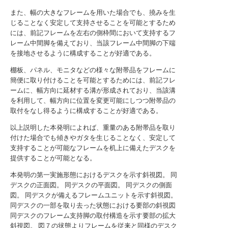
また、幅の大きなフレームを用いた場合でも、撓みを生
じることなく安定して支持させることを可能とするため
には、前記フレームを左右の側枠間において支持するフ
レーム中間脚を備えており、当該フレーム中間脚の下端
を接地させるように構成することが好適である。
棚板、パネル、モニタなどの様々な附帯品をフレームに
簡便に取り付けることを可能とするためには、前記フレ
ームに、幅方向に延材する溝が形成されており、当該溝
を利用して、幅方向に位置を変更可能にしつつ附帯品の
取付をなし得るように構成することが好適である。
以上説明した本発明によれば、重量のある附帯品を取り
付けた場合でも傾きやガタを生じることなく、安定して
支持することが可能なフレームを机上に備えたデスクを
提供することが可能となる。
本発明の第一実施形態におけるデスクを示す斜視図。
同
デスクの正面図。
同デスクの平面図。
同デスクの側面
図。
同デスクが備えるフレームユニットを示す斜視図。
同デスクの一部を取り去った状態における要部の斜視図
同デスクのフレーム支持脚の取付構造を示す要部の拡大
斜視図。
図７の状態よりフレームを従来と同様のデスク