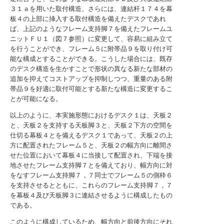
３１ａを用いた取付構造、さらには、連結杆１７４を幕
板４の上部に挿入する取付構造を備えたデスクであれ
ば、上記のようなフレーム支持脚７を備えたフレームユ
ニットＦＵ１（図７参照）に変更して、容易に組み立て
を行うことができ、フレーム５に附帯品９を取り付け可
能な構成とすることができる。こうした場合には、既存
のデスク構造を生かすことで形状の異なる新たな部材の
追加を抑えてコストアップを抑制しつつ、重量のある附
帯品９を好適に取付可能とする新たな構造に変更するこ
とが可能になる。
以上のように、本実施形態におけるデスク１は、天板２
と、天板２を支持する天板脚３と、天板２下方の空間を
仕切る幕板４とを備えるデスク１であって、天板２の上
方に配置されたフレーム５と、天板２の幅方向に離間さ
せた位置において幕板４に当接して配置され、下端を接
地させたフレーム支持脚７とを備えており、幅方向に対
をなすフレーム支持脚７，７同士でフレーム５の側枠６
を支持させるとともに、これらのフレーム支持脚７，７
を幕板４及び天板脚３に連結させるように構成したもの
である。
このように構成しているため、幅方向と前後方向にそれ