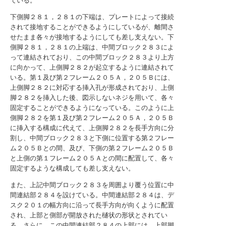
ている。
下側脚２８１，２８１の下端は、プレートによって接続
されて接地することができるようにしているが、離間さ
せたまま各々が接地するようにしても差し支えない。下
側脚２８１，２８１の上端は、中間ブロック２８３によ
って連結されており、この中間ブロック２８３より上方
に向かって、上側脚２８２が起立するように連結されて
いる。第１及び第２フレーム２０５Ａ，２０５Ｂには、
上側脚２８２に対応する挿入孔が形成されており、上側
脚２８２を挿入した後、図示しないネジを用いて、各々
固定することができるようになっている。このように上
側脚２８２を第１及び第２フレーム２０５Ａ，２０５Ｂ
に挿入する構成に代えて、上側脚２８２を長手方向に分
割し、中間ブロック２８３と下側に位置する第２フレー
ム２０５Ｂとの間、及び、下側の第２フレーム２０５Ｂ
と上側の第１フレーム２０５Ａとの間に配置して、各々
固定するような構成しても差し支えない。
また、上記中間ブロック２８３を周囲より覆う位置に中
間連結部２８４を設けている。中間連結部２８４は、デ
スク２０１の幅方向に沿って長手方向が向くように配置
され、上部と側部が開放された樋状の形状とされてい
る。さらに、この中間連結部２８４の上部には、上部脚