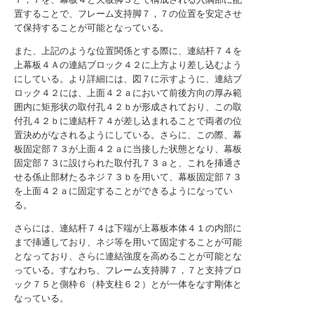
置することで、フレーム支持脚７，７の位置を安定させ
て保持することが可能となっている。
また、上記のような位置関係とする際に、連結杆７４を
上幕板４Ａの連結ブロック４２に上方より差し込むよう
にしている。より詳細には、図７に示すように、連結ブ
ロック４２には、上面４２ａにおいて前後方向の厚み範
囲内に矩形状の取付孔４２ｂが形成されており、この取
付孔４２ｂに連結杆７４が差し込まれることで両者の位
置決めがなされるようにしている。さらに、この際、幕
板固定部７３が上面４２ａに当接した状態となり、幕板
固定部７３に設けられた取付孔７３ａと、これを挿通さ
せる係止部材たるネジ７３ｂを用いて、幕板固定部７３
を上面４２ａに固定することができるようになってい
る。
さらには、連結杆７４は下端が上幕板本体４１の内部に
まで挿通しており、ネジ等を用いて固定することが可能
となっており、さらに連結強度を高めることが可能とな
っている。すなわち、フレーム支持脚７，７と支持ブロ
ック７５と側枠６（枠支柱６２）とが一体をなす剛体と
なっている。