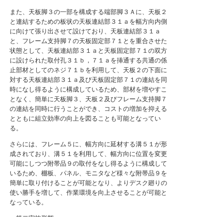
また、天板脚３の一部を構成する端部脚３Ａに、天板２
と連結するための板状の天板連結部３１ａを幅方向内側
に向けて張り出させて設けており、天板連結部３１ａ
と、フレーム支持脚７の天板固定部７１とを重合させた
状態として、天板連結部３１ａと天板固定部７１の双方
に設けられた取付孔３１ｂ，７１ａを挿通する共通の係
止部材としてのネジ７１ｂを利用して、天板２の下面に
対する天板連結部３１ａ及び天板固定部７１の連結を同
時になし得るように構成しているため、部材を増やすこ
となく、簡単に天板脚３、天板２及びフレーム支持脚７
の連結を同時に行うことができ、コストの増加を抑える
とともに組立効率の向上を図ることも可能となってい
る。
さらには、フレーム５に、幅方向に延材する溝５１が形
成されており、溝５１を利用して、幅方向に位置を変更
可能にしつつ附帯品９の取付をなし得るように構成して
いるため、棚板、パネル、モニタなど様々な附帯品９を
簡単に取り付けることが可能となり、よりデスク廻りの
使い勝手を増して、作業環境を向上させることが可能と
なっている。