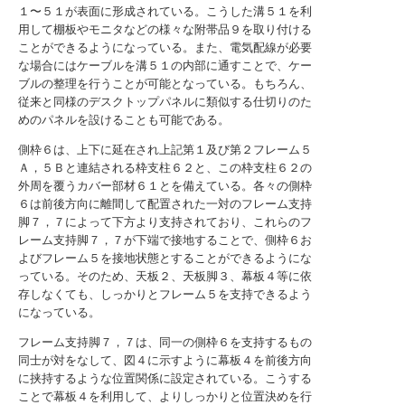
１〜５１が表面に形成されている。こうした溝５１を利
用して棚板やモニタなどの様々な附帯品９を取り付ける
ことができるようになっている。また、電気配線が必要
な場合にはケーブルを溝５１の内部に通すことで、ケー
ブルの整理を行うことが可能となっている。もちろん、
従来と同様のデスクトップパネルに類似する仕切りのた
めのパネルを設けることも可能である。
側枠６は、上下に延在され上記第１及び第２フレーム５
Ａ，５Ｂと連結される枠支柱６２と、この枠支柱６２の
外周を覆うカバー部材６１とを備えている。各々の側枠
６は前後方向に離間して配置された一対のフレーム支持
脚７，７によって下方より支持されており、これらのフ
レーム支持脚７，７が下端で接地することで、側枠６お
よびフレーム５を接地状態とすることができるようにな
っている。そのため、天板２、天板脚３、幕板４等に依
存しなくても、しっかりとフレーム５を支持できるよう
になっている。
フレーム支持脚７，７は、同一の側枠６を支持するもの
同士が対をなして、図４に示すように幕板４を前後方向
に挟持するような位置関係に設定されている。こうする
ことで幕板４を利用して、よりしっかりと位置決めを行