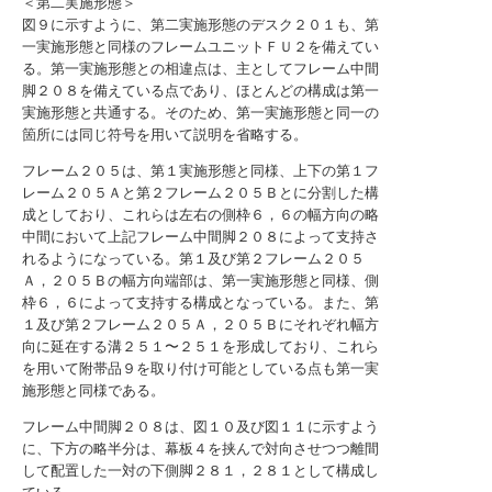
＜第二実施形態＞
図９に示すように、第二実施形態のデスク２０１も、第
一実施形態と同様のフレームユニットＦＵ２を備えてい
る。第一実施形態との相違点は、主としてフレーム中間
脚２０８を備えている点であり、ほとんどの構成は第一
実施形態と共通する。そのため、第一実施形態と同一の
箇所には同じ符号を用いて説明を省略する。
フレーム２０５は、第１実施形態と同様、上下の第１フ
レーム２０５Ａと第２フレーム２０５Ｂとに分割した構
成としており、これらは左右の側枠６，６の幅方向の略
中間において上記フレーム中間脚２０８によって支持さ
れるようになっている。第１及び第２フレーム２０５
Ａ，２０５Ｂの幅方向端部は、第一実施形態と同様、側
枠６，６によって支持する構成となっている。また、第
１及び第２フレーム２０５Ａ，２０５Ｂにそれぞれ幅方
向に延在する溝２５１〜２５１を形成しており、これら
を用いて附帯品９を取り付け可能としている点も第一実
施形態と同様である。
フレーム中間脚２０８は、図１０及び図１１に示すよう
に、下方の略半分は、幕板４を挟んで対向させつつ離間
して配置した一対の下側脚２８１，２８１として構成し