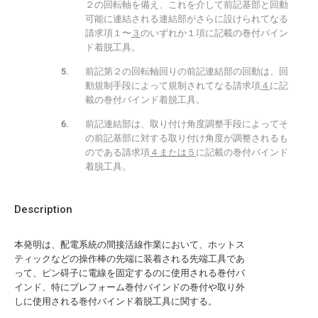
２の回転軸を備え、これを介して前記基部と回動
可能に連結される連結部がさらに設けられてなる
請求項１〜
３
のいずれか１項に記載の巻付バイン
ド着脱工具。
前記第２の回転軸回りの前記連結部の回動は、回
動規制手段によって規制されてなる請求項
４
に記
載の巻付バインド着脱工具。
前記連結部は、取り付け角度調整手段によってそ
の前記基部に対する取り付け角度が調整されるも
のである請求項
４または５
に記載の巻付バインド
着脱工具。
Description
本発明は、配電系統の間接活線作業において、ホットス
ティックなどの操作棒の先端に装着される先端工具であ
って、ピン碍子に電線を固定するのに使用される巻付バ
インド、特にプレフォーム巻付バインドの巻付や取り外
しに使用される巻付バインド着脱工具に関する。