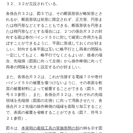
３２、３２が立設されている。
各係合片３２は、図５では、その断面形状が略矩形とさ
れるが、断面形状は矩形に限定されず、正方形、円形ま
たは楕円形などとすることもできる。断面形状を円形ま
たは楕円形などとする場合には、２つの係合片３２の対
向する面は巻付バインド５０に対して確実に作用力を及
ぼすことができるように、平面に形成しておくのが好ま
しい。対向する各平面は互いに略平行とし両者の間隔を
一定にしてもよく、略平行でなくともよいが、後者の場
合、先端側（図面に向って左側）から操作棒側に向って
両者の間隔を大きく設定するのが好ましい。
また、各係合片３２は、これが当接する電線７０や巻付
バインド５０の被覆を傷つけないように、その表面を軟
質の被覆材料によって被覆することができる（図５、符
号３３参照）。また、各係合片３２は、それぞれの先端
領域を先端側（図面の左側）に向って湾曲させたり、各
係合片３２先端の操作棒側の端縁を面取り加工すること
で、表面の被覆を省略することができる（図７、符号３
２１参照）。
図６は、
本発明の着脱工具の実施形態の別
の例を示す図