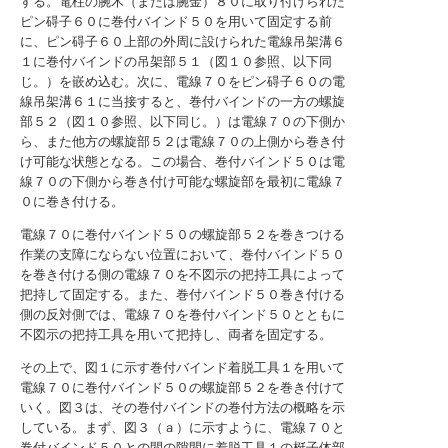
する。電柱の腕木（または腕金）８０に取り付けられた
ピン碍子６０に巻付バインド５０を用いて固定する前
に、ピン碍子６０上部の外周に設けられた電線吊架溝６
１に巻付バインドの吊架部５１（図１０参照、以下同
じ。）を嵌め込む。次に、電線７０をピン碍子６０の電
線吊架溝６１に当接すると、巻付バインドの一方の螺旋
部５２（図１０参照、以下同じ。）は電線７０の下側か
ら、また他方の螺旋部５２は電線７０の上側から巻き付
け可能な状態となる。この場合、巻付バインド５０は電
線７０の下側から巻き付け可能な螺旋部を最初に電線７
０に巻き付ける。
電線７０に巻付バインド５０の螺旋部５２を巻きつける
作業の支障にならない位置において、巻付バインド５０
を巻き付ける側の電線７０を不図示の把持工具によって
把持して固定する。また、巻付バインド５０巻き付ける
側の反対側では、電線７０を巻付バインド５０とともに
不図示の把持工具を用いて把持し、両者を固定する。
その上で、図１に示す巻付バインド着脱工具１を用いて
電線７０に巻付バインド５０の螺旋部５２を巻き付けて
いく。図３は、その巻付バインドの巻付方法の概略を示
している。まず、図３（ａ）に示すように、電線７０と
巻付バインド５０との間の隙間に着脱工具１の梃子体部