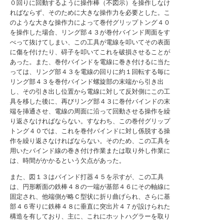
０回りに回動するように操作棒（不図示）を操作しなけ
ればならず、そのために大きな操作力を必要とした。こ
のような大きな操作力によって巻付グリップトング４０
を操作した場合、リング部４３が巻付バインド周面をす
べって抜けてしまい、この工具が電線を叩いてその表面
に傷を付けたり、碍子を叩いてこれを破損させることが
あった。また、巻付バインドを電線に巻き付けるに当た
っては、リング部４３を電線の回りに約１回転する毎に
リング部４３を巻付バインド螺旋部の末端から引き出
し、その引き出し位置から電線に対して反対側にこの工
具を移した後に、再びリング部４３に巻付バインドの末
端を挿通させ、電線の周面に沿って回動させる操作を繰
り返さなければならない。すなわち、この巻付グリップ
トング４０では、これを巻付バインドに対し係脱する操
作を繰り返さなければならない。そのため、この工具を
用いたバインド線の巻き付け作業または取り外し作業に
は、時間がかかるという欠点があった。
また、図１３はバインド打器４５を示すが、この工具
は、円形断面の鉄棒４８の一端が基部４６にその軸線に
固定され、他端側が略Ｃ型状に折り曲げられ、さらに基
部４６寄りに鉄棒４８に垂直に突出片４７が設けられた
構造を有しており、主に、これにホットハグラーを取り