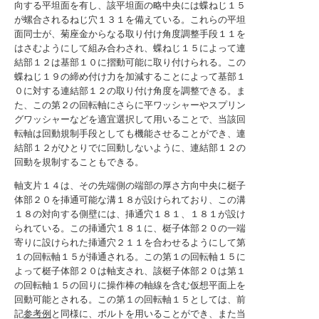
向する平坦面を有し、該平坦面の略中央には蝶ねじ１５
が螺合されるねじ穴１３１を備えている。これらの平坦
面同士が、菊座金からなる取り付け角度調整手段１１を
はさむようにして組み合わされ、蝶ねじ１５によって連
結部１２は基部１０に摺動可能に取り付けられる。この
蝶ねじ１９の締め付け力を加減することによって基部１
０に対する連結部１２の取り付け角度を調整できる。ま
た、この第２の回転軸にさらに平ワッシャーやスプリン
グワッシャーなどを適宜選択して用いることで、当該回
転軸は回動規制手段としても機能させることができ、連
結部１２がひとりでに回動しないように、連結部１２の
回動を規制することもできる。
軸支片１４は、その先端側の端部の厚さ方向中央に梃子
体部２０を挿通可能な溝１８が設けられており、この溝
１８の対向する側壁には、挿通穴１８１、１８１が設け
られている。この挿通穴１８１に、梃子体部２０の一端
寄りに設けられた挿通穴２１１を合わせるようにして第
１の回転軸１５が挿通される。この第１の回転軸１５に
よって梃子体部２０は軸支され、該梃子体部２０は第１
の回転軸１５の回りに操作棒の軸線を含む仮想平面上を
回動可能とされる。この第１の回転軸１５としては、前
記
参考例
と同様に、ボルトを用いることができ、また当