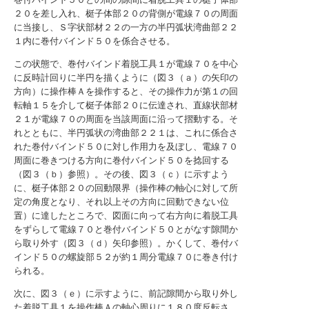
２０を差し入れ、梃子体部２０の背側が電線７０の周面
に当接し、Ｓ字状部材２２の一方の半円弧状湾曲部２２
１内に巻付バインド５０を係合させる。
この状態で、巻付バインド着脱工具１が電線７０を中心
に反時計回りに半円を描くように（図３（ａ）の矢印の
方向）に操作棒Ａを操作すると、その操作力が第１の回
転軸１５を介して梃子体部２０に伝達され、直線状部材
２１が電線７０の周面を当該周面に沿って摺動する。そ
れとともに、半円弧状の湾曲部２２１は、これに係合さ
れた巻付バインド５０に対し作用力を及ぼし、電線７０
周面に巻きつける方向に巻付バインド５０を捻回する
（図３（ｂ）参照）。その後、図３（ｃ）に示すよう
に、梃子体部２０の回動限界（操作棒の軸心に対して所
定の角度となり、それ以上その方向に回動できない位
置）に達したところで、図面に向って右方向に着脱工具
をずらして電線７０と巻付バインド５０とがなす隙間か
ら取り外す（図３（ｄ）矢印参照）。かくして、巻付バ
インド５０の螺旋部５２が約１周分電線７０に巻き付け
られる。
次に、図３（ｅ）に示すように、前記隙間から取り外し
た着脱工具１を操作棒Ａの軸心周りに１８０度反転さ