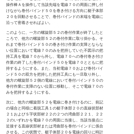
操作棒Ａを操作して当該先端を電線７０の周面に押し付
けながら巻付バインド５０を巻き付ける方向に梃子体部
２０を回動させることで、巻付バインドの末端を電線に
沿って密着させればよい。
このように、一方の螺旋部５２の巻付作業が終了したと
ころで、他方の螺旋部５２の巻付作業に取り掛かる。そ
れまで巻付バインド５０の巻き付け作業の支障とならな
い位置において電線７０のみを把持していた不図示の把
持工具を電線７０から外し、電線７０への巻付巻き付け
作業の終了した巻付バインド５０を電線７０とともに把
持するようにする。また、当初電線７０および巻付バイ
ンド５０の双方を把持した把持工具にも一旦取り外し、
他方の螺旋部５２側の電線において巻付バインド５０の
巻付作業に支障のない位置に移動し、そこで電線７０の
みを把持するようにする。
次に、他方の螺旋部５２を電線に巻き付けるのに、前記
の場合と同様に着脱工具１の梃子体部２０の直線状部材
２１およびＳ字状部材２２の２つの湾曲部２２１、２２
２のいずれかを電線７０の周面に当接し、当該当接点に
近接する直線状部材または湾曲部を巻付バインドに係合
させる。この状態で、梃子体部２０を電線の回りに時計