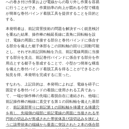
への巻き付け作業および電線からの取り外し作業を容易
に行うことができ、作業効率の向上が図れる小型で構造
が簡単な巻付バインド着脱工具を提供することを目的と
する。
本発明者は、前記背景技術の問題を解決すべく鋭意検討
を重ねた結果、操作棒の軸延長線に直角に回転軸を設
け、電線の周面に当接する部分と巻付バインドに係合す
る部分を備えた梃子体部をこの回転軸の回りに回動可能
とし、それぞれ前記回転軸を力点、前記電線周面に当接
する部分を支点、前記巻付バインドに係合する部分を作
用点とする梃子を形成することで、小型かつ簡単な構造
を備えた巻付バインド着脱工具を得ることができるとの
知見を得、本発明を完成するに至った。
すなわち、上記目的は、本発明によれば、電線を碍子に
固定する巻付バインドの着脱に使用される工具であっ
て、一端が操作棒の先端に着脱自在に連結され、他端に
前記操作棒の軸線に直交する第１の回転軸を備えた基部
と、
前記基部寄りに前記第１の回転軸を挿通する挿通穴
を有し、先端側の端部に前記電線の周面に当接される半
円状の切込みが形成された帯状体及び該切込みを挟むよ
うに該帯状体の端縁から垂直に突設された２本の係合部