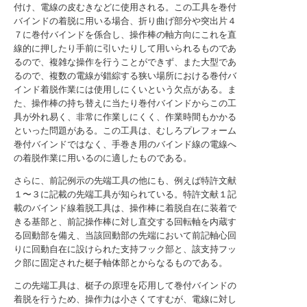
付け、電線の皮むきなどに使用される。この工具を巻付
バインドの着脱に用いる場合、折り曲げ部分や突出片４
７に巻付バインドを係合し、操作棒の軸方向にこれを直
線的に押したり手前に引いたりして用いられるものであ
るので、複雑な操作を行うことができず、また大型であ
るので、複数の電線が錯綜する狭い場所における巻付バ
インド着脱作業には使用しにくいという欠点がある。ま
た、操作棒の持ち替えに当たり巻付バインドからこの工
具が外れ易く、非常に作業しにくく、作業時間もかかる
といった問題がある。この工具は、むしろプレフォーム
巻付バインドではなく、手巻き用のバインド線の電線へ
の着脱作業に用いるのに適したものである。
さらに、前記例示の先端工具の他にも、例えば特許文献
１〜３に記載の先端工具が知られている。特許文献１記
載のバインド線着脱工具は、操作棒に着脱自在に装着で
きる基部と、前記操作棒に対し直交する回転軸を内蔵す
る回動部を備え、当該回動部の先端において前記軸心回
りに回動自在に設けられた支持フック部と、該支持フッ
ク部に固定された梃子軸体部とからなるものである。
この先端工具は、梃子の原理を応用して巻付バインドの
着脱を行うため、操作力は小さくてすむが、電線に対し