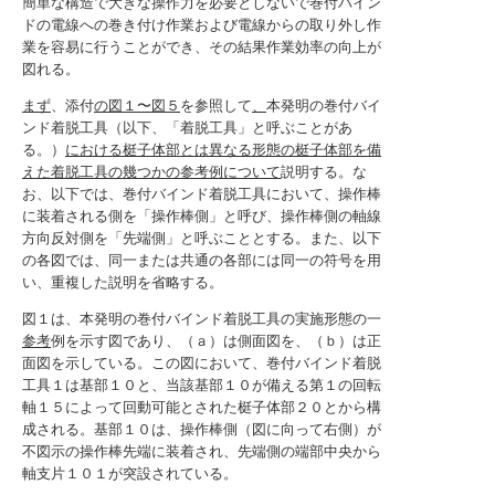
簡単な構造で大きな操作力を必要としないで巻付バイン
ドの電線への巻き付け作業および電線からの取り外し作
業を容易に行うことができ、その結果作業効率の向上が
図れる。
まず
、添付
の図１〜図５
を参照して
、
本発明の巻付バイ
ンド着脱工具（以下、「着脱工具」と呼ぶことがあ
る。）
における梃子体部とは異なる形態の梃子体部を備
えた着脱工具の幾つかの参考例について
説明する。な
お、以下では、巻付バインド着脱工具において、操作棒
に装着される側を「操作棒側」と呼び、操作棒側の軸線
方向反対側を「先端側」と呼ぶこととする。また、以下
の各図では、同一または共通の各部には同一の符号を用
い、重複した説明を省略する。
図１は、本発明の巻付バインド着脱工具の実施形態の一
参考
例を示す図であり、（ａ）は側面図を、（ｂ）は正
面図を示している。この図において、巻付バインド着脱
工具１は基部１０と、当該基部１０が備える第１の回転
軸１５によって回動可能とされた梃子体部２０とから構
成される。基部１０は、操作棒側（図に向って右側）が
不図示の操作棒先端に装着され、先端側の端部中央から
軸支片１０１が突設されている。