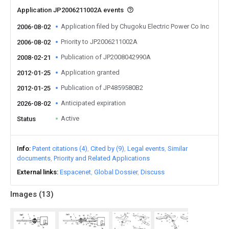
Application JP2006211002A events
Application filed by Chugoku Electric Power Co Inc
2006-08-02
Priority to JP2006211002A
2006-08-02
Publication of JP2008042990A
2008-02-21
Application granted
2012-01-25
Publication of JP4859580B2
2012-01-25
Anticipated expiration
2026-08-02
Active
Status
Info
Patent citations (4)
Cited by (9)
Legal events
Similar
documents
Priority and Related Applications
External links
Espacenet
Global Dossier
Discuss
Images (
13
)