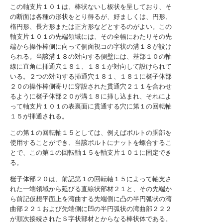
この軸支片１０１は、棒状ないし板状を呈しており、そ
の断面は各種の形状をとり得るが、好ましくは、円形、
楕円形、長方形または正方形などとするのがよい。この
軸支片１０１の先端領域には、その全幅にわたりその先
端から操作棒側に向って側面視コの字状の溝１８が設け
られる。当該溝１８の対向する側壁には、基部１０の軸
線に直角に挿通穴１８１、１８１が対向して設けられて
いる。２つの対向する挿通穴１８１、１８１に梃子体部
２０の操作棒側寄りに穿設された貫通穴２１１を合わせ
るように梃子体部２０が溝１８に挿し込まれ、それによ
って軸支片１０１の表裏面に貫通する穴に第１の回転軸
１５が挿通される。
この第１の回転軸１５としては、例えばボルトの胴部を
使用することができ、当該ボルトにナットを螺合するこ
とで、この第１の回転軸１５を軸支片１０１に固定でき
る。
梃子体部２０は、前記第１の回転軸１５によって軸支さ
れた一端領域から延びる直線状部材２１と、その先端か
ら前記仮想平面上を湾曲する先端側に凸の半円弧状の湾
曲部２２１および先端側に凹の半円弧状の湾曲部２２２
が順次接続されたＳ字状部材とからなる棒状体である。