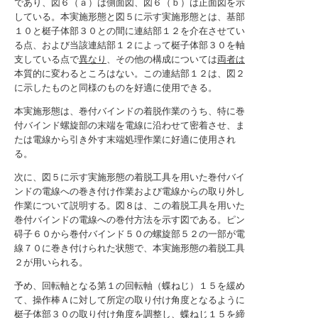
であり、図６（ａ）は側面図、図６（ｂ）は正面図を示
している。本実施形態と図５に示す実施形態とは、基部
１０と梃子体部３０との間に連結部１２を介在させてい
る点、および当該連結部１２によって梃子体部３０を軸
支している点で
異なり
、その他の構成については
両者は
本質的に変わるところはない。この連結部１２は、図２
に示したものと同様のものを好適に使用できる。
本実施形態は、巻付バインドの着脱作業のうち、特に巻
付バインド螺旋部の末端を電線に沿わせて密着させ、ま
たは電線から引き外す末端処理作業に好適に使用され
る。
次に、図５に示す実施形態の着脱工具を用いた巻付バイ
ンドの電線への巻き付け作業および電線からの取り外し
作業について説明する。図８は、この着脱工具を用いた
巻付バインドの電線への巻付方法を示す図である。ピン
碍子６０から巻付バインド５０の螺旋部５２の一部が電
線７０に巻き付けられた状態で、本実施形態の着脱工具
２が用いられる。
予め、回転軸となる第１の回転軸（蝶ねじ）１５を緩め
て、操作棒Ａに対して所定の取り付け角度となるように
梃子体部３０の取り付け角度を調整し、蝶ねじ１５を締