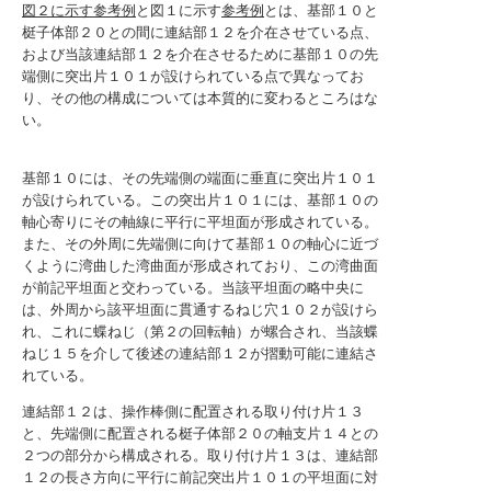
図２に示す参考例
と図１に示す
参考例
とは、基部１０と
梃子体部２０との間に連結部１２を介在させている点、
および当該連結部１２を介在させるために基部１０の先
端側に突出片１０１が設けられている点で異なってお
り、その他の構成については本質的に変わるところはな
い。
基部１０には、その先端側の端面に垂直に突出片１０１
が設けられている。この突出片１０１には、基部１０の
軸心寄りにその軸線に平行に平坦面が形成されている。
また、その外周に先端側に向けて基部１０の軸心に近づ
くように湾曲した湾曲面が形成されており、この湾曲面
が前記平坦面と交わっている。当該平坦面の略中央に
は、外周から該平坦面に貫通するねじ穴１０２が設けら
れ、これに蝶ねじ（第２の回転軸）が螺合され、当該蝶
ねじ１５を介して後述の連結部１２が摺動可能に連結さ
れている。
連結部１２は、操作棒側に配置される取り付け片１３
と、先端側に配置される梃子体部２０の軸支片１４との
２つの部分から構成される。取り付け片１３は、連結部
１２の長さ方向に平行に前記突出片１０１の平坦面に対