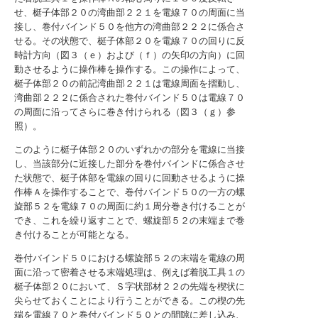
せ、梃子体部２０の湾曲部２２１を電線７０の周面に当
接し、巻付バインド５０を他方の湾曲部２２２に係合さ
せる。その状態で、梃子体部２０を電線７０の回りに反
時計方向（図３（ｅ）および（ｆ）の矢印の方向）に回
動させるように操作棒を操作する。この操作によって、
梃子体部２０の前記湾曲部２２１は電線周面を摺動し、
湾曲部２２２に係合された巻付バインド５０は電線７０
の周面に沿ってさらに巻き付けられる（図３（ｇ）参
照）。
このように梃子体部２０のいずれかの部分を電線に当接
し、当該部分に近接した部分を巻付バインドに係合させ
た状態で、梃子体部を電線の回りに回動させるように操
作棒Ａを操作することで、巻付バインド５０の一方の螺
旋部５２を電線７０の周面に約１周分巻き付けることが
でき、これを繰り返すことで、螺旋部５２の末端まで巻
き付けることが可能となる。
巻付バインド５０における螺旋部５２の末端を電線の周
面に沿って密着させる末端処理は、例えば着脱工具１の
梃子体部２０において、Ｓ字状部材２２の先端を楔状に
尖らせておくことにより行うことができる。この楔の先
端を電線７０と巻付バインド５０との間隙に差し込み、