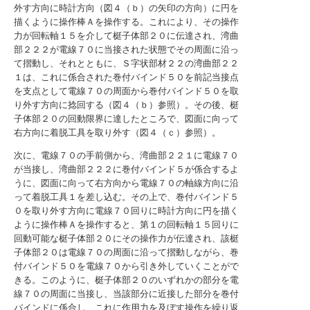
外す方向に時計方向（図４（ｂ）の矢印の方向）に円を
描くように操作棒Ａを操作する。これにより、その操作
力が回転軸１５を介して梃子体部２０に伝達され、湾曲
部２２２が電線７０に当接された状態でその周面に沿っ
て摺動し、それとともに、Ｓ字状部材２２の湾曲部２２
１は、これに係合された巻付バインド５０を前記当接点
を支点として電線７０の周面から巻付バインド５０を取
り外す方向に捻回する（図４（ｂ）参照）。その後、梃
子体部２０の回動限界に達したところで、図面に向って
右方向に着脱工具を取り外す（図４（ｃ）参照）。
次に、電線７０の手前側から、湾曲部２２１に電線７０
が当接し、湾曲部２２２に巻付バインド５が係合するよ
うに、図面に向って右方向から電線７０の軸線方向に沿
って着脱工具１を差し込む。その上で、巻付バインド５
０を取り外す方向に電線７０回りに時計方向に円を描く
ように操作棒Ａを操作すると、第１の回転軸１５回りに
回動可能な梃子体部２０にその操作力が伝達され、該梃
子体部２０は電線７０の周面に沿って摺動しながら、巻
付バインド５０を電線７０から引き外していくことがで
きる。このように、梃子体部２０のいずれかの部分を電
線７０の周面に当接し、当該部分に近接した部分を巻付
バインドに係合し、これに作用力を及ぼす操作を繰り返