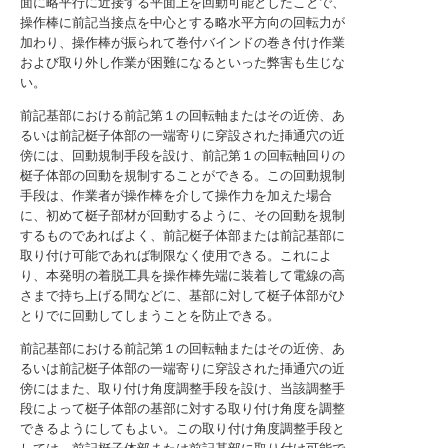
面に略平行に近接する平面上を回動可能としたことで、
操作棒に前記当接点を中心とする略水平方向の回転力が
加わり、操作棒が振られて巻付バインドの巻き付け作業
および取り外し作業が困難になるといった弊害も生じな
い。
前記基部における前記第１の回転軸またはその近傍、あ
るいは前記梃子体部の一端寄りに穿設された挿通穴の近
傍には、回動規制手段を設け、前記第１の回転軸回りの
梃子体部の回動を規制することができる。この回動規制
手段は、作業者が操作棒を介して操作力を加えた場合
に、初めて梃子部材が回動するように、その回動を規制
するものであればよく、前記梃子体部または前記基部に
取り付け可能であれば制限なく使用できる。これによ
り、本発明の着脱工具を操作棒先端に装着して電線の高
さまで持ち上げる間などに、基部に対して梃子体部がひ
とりでに回動してしまうことを防止できる。
前記基部における前記第１の回転軸またはその近傍、あ
るいは前記梃子体部の一端寄りに穿設された挿通穴の近
傍にはまた、取り付け角度調整手段を設け、当該調整手
段によって梃子体部の基部に対する取り付け角度を調整
できるようにしてもよい。この取り付け角度調整手段と