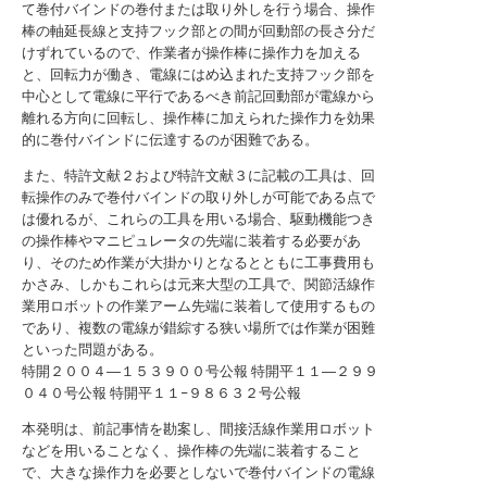
て巻付バインドの巻付または取り外しを行う場合、操作
棒の軸延長線と支持フック部との間が回動部の長さ分だ
けずれているので、作業者が操作棒に操作力を加える
と、回転力が働き、電線にはめ込まれた支持フック部を
中心として電線に平行であるべき前記回動部が電線から
離れる方向に回転し、操作棒に加えられた操作力を効果
的に巻付バインドに伝達するのが困難である。
また、特許文献２および特許文献３に記載の工具は、回
転操作のみで巻付バインドの取り外しが可能である点で
は優れるが、これらの工具を用いる場合、駆動機能つき
の操作棒やマニピュレータの先端に装着する必要があ
り、そのため作業が大掛かりとなるとともに工事費用も
かさみ、しかもこれらは元来大型の工具で、関節活線作
業用ロボットの作業アーム先端に装着して使用するもの
であり、複数の電線が錯綜する狭い場所では作業が困難
といった問題がある。
特開２００４―１５３９００号公報
特開平１１―２９９
０４０号公報
特開平１１−９８６３２号公報
本発明は、前記事情を勘案し、間接活線作業用ロボット
などを用いることなく、操作棒の先端に装着すること
で、大きな操作力を必要としないで巻付バインドの電線