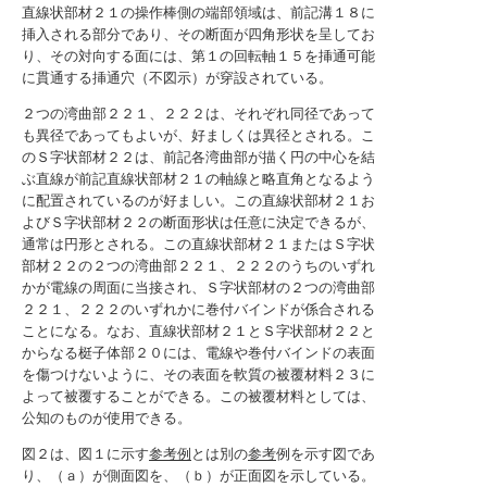
直線状部材２１の操作棒側の端部領域は、前記溝１８に
挿入される部分であり、その断面が四角形状を呈してお
り、その対向する面には、第１の回転軸１５を挿通可能
に貫通する挿通穴（不図示）が穿設されている。
２つの湾曲部２２１、２２２は、それぞれ同径であって
も異径であってもよいが、好ましくは異径とされる。こ
のＳ字状部材２２は、前記各湾曲部が描く円の中心を結
ぶ直線が前記直線状部材２１の軸線と略直角となるよう
に配置されているのが好ましい。この直線状部材２１お
よびＳ字状部材２２の断面形状は任意に決定できるが、
通常は円形とされる。この直線状部材２１またはＳ字状
部材２２の２つの湾曲部２２１、２２２のうちのいずれ
かが電線の周面に当接され、Ｓ字状部材の２つの湾曲部
２２１、２２２のいずれかに巻付バインドが係合される
ことになる。なお、直線状部材２１とＳ字状部材２２と
からなる梃子体部２０には、電線や巻付バインドの表面
を傷つけないように、その表面を軟質の被覆材料２３に
よって被覆することができる。この被覆材料としては、
公知のものが使用できる。
図２は、図１に示す
参考例
とは別の
参考
例を示す図であ
り、（ａ）が側面図を、（ｂ）が正面図を示している。