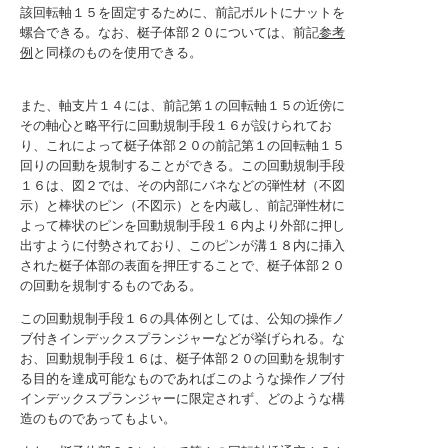
該回転軸１５を固定するために、前記ボルトにナットを
螺合できる。なお、梃子体部２０については、前記
参考
例
と同様のものを使用できる。
また、軸支片１４には、前記第１の回転軸１５の近傍に
その軸心と略平行に回動規制手段１６が設けられてお
り、これによって梃子体部２０の前記第１の回転軸１５
回りの回動を規制することができる。この回動規制手段
１６は、図２では、その内部にバネなどの弾性材（不図
示）と棒状のピン（不図示）とを内蔵し、前記弾性材に
よって棒状のピンを回動規制手段１６内より外部に押し
出すように付勢されており、このピンが溝１８内に挿入
された梃子体部の表面を押圧することで、梃子体部２０
の回動を規制するものである。
この回動規制手段１６の具体例としては、公知の操作ノ
ブ付きインデックスプランジャーなどが挙げられる。な
お、回動規制手段１６は、梃子体部２０の回動を規制す
る目的を達成可能なものであればこのような操作ノブ付
インデックスプランジャーに限定されず、どのような構
造のものであってもよい。