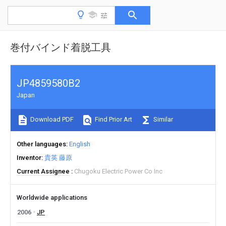
巻付バインド着脱工具
JP4859580B2
Japan
Download PDF
Find Prior Art
Similar
Other languages
English
Inventor
貴英 藤原
Current Assignee
Chugoku Electric Power Co Inc
Worldwide applications
2006
JP