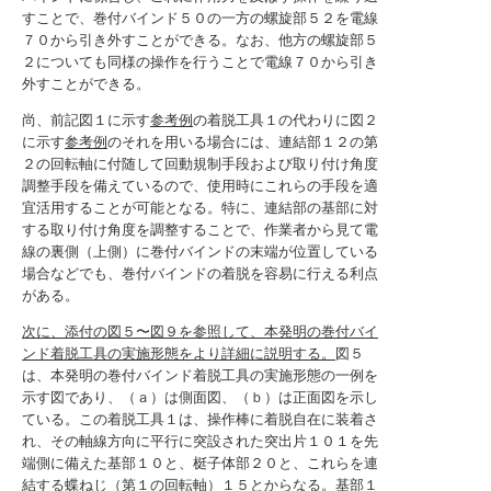
すことで、巻付バインド５０の一方の螺旋部５２を電線
７０から引き外すことができる。なお、他方の螺旋部５
２についても同様の操作を行うことで電線７０から引き
外すことができる。
尚、前記図１に示す
参考例
の着脱工具１の代わりに図２
に示す
参考例
のそれを用いる場合には、連結部１２の第
２の回転軸に付随して回動規制手段および取り付け角度
調整手段を備えているので、使用時にこれらの手段を適
宜活用することが可能となる。特に、連結部の基部に対
する取り付け角度を調整することで、作業者から見て電
線の裏側（上側）に巻付バインドの末端が位置している
場合などでも、巻付バインドの着脱を容易に行える利点
がある。
次に、添付の図５〜図９を参照して、本発明の巻付バイ
ンド着脱工具の実施形態をより詳細に説明する。
図５
は、本発明の巻付バインド着脱工具の実施形態の一例を
示す図であり、（ａ）は側面図、（ｂ）は正面図を示し
ている。この着脱工具１は、操作棒に着脱自在に装着さ
れ、その軸線方向に平行に突設された突出片１０１を先
端側に備えた基部１０と、梃子体部２０と、これらを連
結する蝶ねじ（第１の回転軸）１５とからなる。基部１