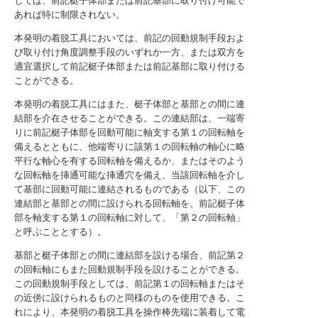
しては、前記梃子体部または前記基部に取り付け可能で
あれば特に制限されない。
本発明の着脱工具においては、前記の回動規制手段およ
び取り付け角度調整手段のいずれか一方、または双方を
適宜選択して前記梃子体部または前記基部に取り付ける
ことができる。
本発明の着脱工具にはまた、梃子体部と基部との間に連
結部を介在させることができる。この連結部は、一端寄
りに前記梃子体部を回動可能に軸支する第１の回転軸を
備えるとともに、他端寄りに該第１の回転軸の軸心に略
平行な軸心を有する回転軸を備えるか、またはそのよう
な回転軸を挿通可能な挿通穴を備え、当該回転軸を介し
て基部に回動可能に連結されるものである（以下、この
連結部と基部との間に設けられる回転軸を、前記梃子体
部を軸支する第１の回転軸に対して、「第２の回転軸」
と呼ぶこととする）。
基部と梃子体部との間に連結部を設ける場合、前記第２
の回転軸にもまた回動規制手段を設けることができる。
この回動規制手段としては、前記第１の回転軸またはそ
の近傍に設けられるものと同様のものを使用できる。こ
れにより、本発明の着脱工具を操作棒先端に装着して電