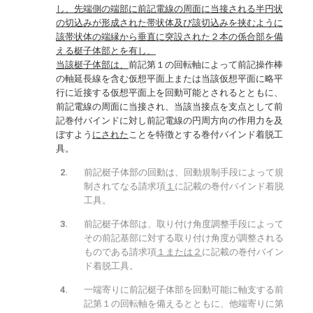
し、先端側の端部に前記電線の周面に当接される半円状
の切込みが形成された帯状体及び該切込みを挟むように
該帯状体の端縁から垂直に突設された２本の係合部を備
える梃子体部とを有し、
当該梃子体部は、
前記第１の回転軸によって前記操作棒
の軸延長線を含む仮想平面上または当該仮想平面に略平
行に近接する仮想平面上を回動可能とされるとともに、
前記電線の周面に当接され、当該当接点を支点として前
記巻付バインドに対し前記電線の円周方向の作用力を及
ぼすよう
にされた
ことを特徴とする巻付バインド着脱工
具。
前記梃子体部の回動は、回動規制手段によって規
制されてなる請求項
１
に記載の巻付バインド着脱
工具。
前記梃子体部は、取り付け角度調整手段によって
その前記基部に対する取り付け角度が調整される
ものである請求項
１または２
に記載の巻付バイン
ド着脱工具。
一端寄りに前記梃子体部を回動可能に軸支する前
記第１の回転軸を備えるとともに、他端寄りに第