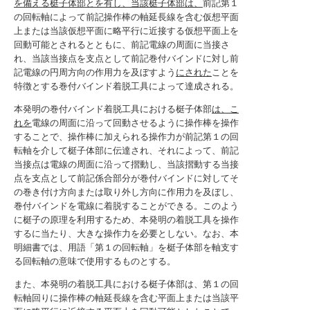
を備える梃子体部とを有し、当該梃子体部は、
前記第１
の回転軸によって前記操作棒の軸延長線を含む仮想平面
上または当該仮想平面に略平行に近接する仮想平面上を
回動可能とされるとともに、前記電線の周面に当接さ
れ、当該当接点を支点として前記巻付バインドに対し前
記電線の円周方向の作用力を及ぼすよう
にされた
ことを
特徴とする巻付バインド着脱工具によって達成される。
本発明の巻付バインド着脱工具における梃子体部
は、こ
れを
電線の周面に沿って回動させるように操作棒を操作
することで、操作棒に加えられる操作力が前記第１の回
転軸を介して梃子体部に伝達され、それによって、前記
当接点は電線の周面に沿って摺動し、当該摺動する当接
点を支点として前記係合部分が巻付バインドに対してそ
の巻き付け方向または取り外し方向に作用力を及ぼし、
巻付バインドを電線に着脱することができる。このよう
に梃子の原理を利用するため、本発明の着脱工具を操作
するに当たり、大きな操作力を必要としない。なお、本
明細書では、用語「第１の回転軸」を梃子体部を軸支す
る回転軸の意味で使用するものとする。
また、本発明の着脱工具における梃子体部は、第１の回
転軸回りに操作棒の軸延長線を含む平面上または当該平