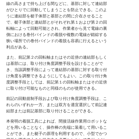
線の高さまで持ち上げる間などに、基部に対して連結部
がひとりでに回動してしまうことを防止できる。このよ
うに連結部を梃子体部と基部との間に介在させること
で、梃子体部と連結部とがそれぞれ第１および第２の回
転軸によって回動可能とされ、作業者から見て電線の裏
側における巻付バインドの着脱や複数の電線が錯綜する
狭い場所での巻付バインドの着脱も容易に行えるという
利点がある。
また、前記第２の回転軸またはその近傍の連結部もしく
は基部には、取り付け角度調整手段を設けることがで
き、当該調整手段によって連結部の基部に対する取り付
け角度を調整できるようにしてもよい。この取り付け角
度調整手段としては、前記第１の回転軸またはその近傍
に取り付け可能なものと同様のものが使用できる。
前記の回動規制手段および取り付け角度調整手段は、こ
れらのいずれか一方、または双方を適宜選択して前記連
結部または前記基部に取り付けることができる。
本発明の着脱工具によれば、間接活線作業用ロボットな
どを用いることなく、操作棒の先端に装着して用いるこ
とができ、また梃子の原理を利用するので、小型でかつ