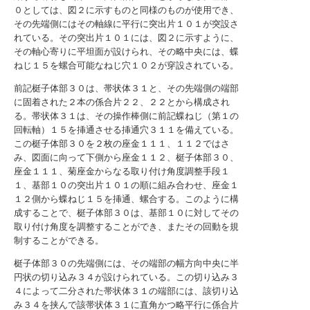
０としては、図２に示すものと同様のものが使用でき、
その先端側にはその軸線に平行に突出片１０１が突設さ
れている。その突出片１０１には、図２に示すように、
その軸心寄りに平坦面が設けられ、その略中央には、蝶
ねじ１５を螺合可能なねじ穴１０２が穿設されている。
前記梃子体部３０は、帯状体３１と、その先端側の端部
に固着された２本の係合片２２、２２とから構成され
る。帯状体３１は、その操作棒側に前記蝶ねじ（第１の
回転軸）１５を挿通させる挿通穴３１１を備えている。
この梃子体部３０を２枚の座金１１１、１１２ではさ
み、図面に向って下側から座金１１２、梃子体部３０、
座金１１１、菊座金からなる取り付け角度調整手段１
１、基部１０の突出片１０１の順に組み合わせ、座金１
１２側から蝶ねじ１５を挿通、螺合する。このように構
成することで、梃子体部３０は、基部１０に対してその
取り付け角度を調整することができ、またその回動を規
制することができる。
梃子体部３０の先端側には、その端部の幅方向中央に半
円状の切り込み３４が設けられている。この切り込み３
４によって二分された帯状体３１の端部には、該切り込
み３４を挟んで該帯状体３１に直角かつ略平行に係合片