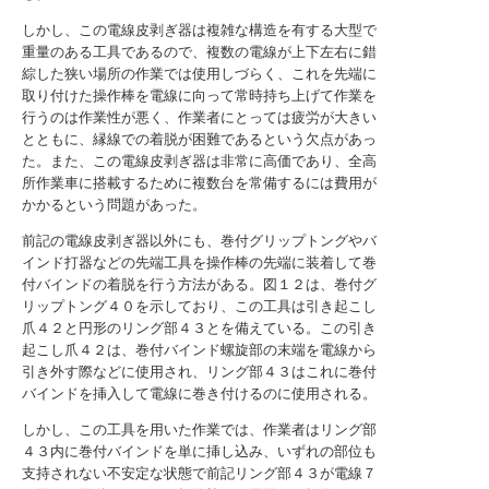
しかし、この電線皮剥ぎ器は複雑な構造を有する大型で
重量のある工具であるので、複数の電線が上下左右に錯
綜した狭い場所の作業では使用しづらく、これを先端に
取り付けた操作棒を電線に向って常時持ち上げて作業を
行うのは作業性が悪く、作業者にとっては疲労が大きい
とともに、縁線での着脱が困難であるという欠点があっ
た。また、この電線皮剥ぎ器は非常に高価であり、全高
所作業車に搭載するために複数台を常備するには費用が
かかるという問題があった。
前記の電線皮剥ぎ器以外にも、巻付グリップトングやバ
インド打器などの先端工具を操作棒の先端に装着して巻
付バインドの着脱を行う方法がある。図１２は、巻付グ
リップトング４０を示しており、この工具は引き起こし
爪４２と円形のリング部４３とを備えている。この引き
起こし爪４２は、巻付バインド螺旋部の末端を電線から
引き外す際などに使用され、リング部４３はこれに巻付
バインドを挿入して電線に巻き付けるのに使用される。
しかし、この工具を用いた作業では、作業者はリング部
４３内に巻付バインドを単に挿し込み、いずれの部位も
支持されない不安定な状態で前記リング部４３が電線７