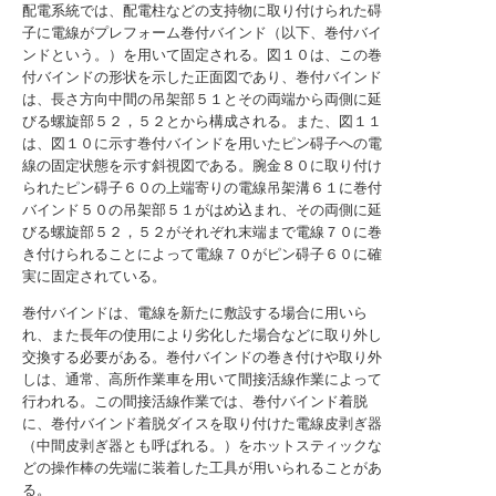
配電系統では、配電柱などの支持物に取り付けられた碍
子に電線がプレフォーム巻付バインド（以下、巻付バイ
ンドという。）を用いて固定される。図１０は、この巻
付バインドの形状を示した正面図であり、巻付バインド
は、長さ方向中間の吊架部５１とその両端から両側に延
びる螺旋部５２，５２とから構成される。また、図１１
は、図１０に示す巻付バインドを用いたピン碍子への電
線の固定状態を示す斜視図である。腕金８０に取り付け
られたピン碍子６０の上端寄りの電線吊架溝６１に巻付
バインド５０の吊架部５１がはめ込まれ、その両側に延
びる螺旋部５２，５２がそれぞれ末端まで電線７０に巻
き付けられることによって電線７０がピン碍子６０に確
実に固定されている。
巻付バインドは、電線を新たに敷設する場合に用いら
れ、また長年の使用により劣化した場合などに取り外し
交換する必要がある。巻付バインドの巻き付けや取り外
しは、通常、高所作業車を用いて間接活線作業によって
行われる。この間接活線作業では、巻付バインド着脱
に、巻付バインド着脱ダイスを取り付けた電線皮剥ぎ器
（中間皮剥ぎ器とも呼ばれる。）をホットスティックな
どの操作棒の先端に装着した工具が用いられることがあ
る。