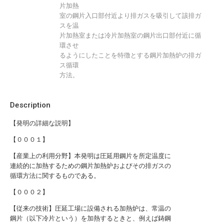
片加熱
室の鋼片入口部付近より排ガスを吸引して該排ガ
スを温
片加熱室または冷片加熱室の鋼片出口部付近に循
環させ
るようにしたことを特徴とする鋼片加熱炉の排ガ
ス循環
方法。
Description
【発明の詳細な説明】
【０００１】
【産業上の利用分野】本発明は圧延用鋼片を所定温度に
連続的に加熱するための鋼片加熱炉およびその排ガスの
循環方法に関するものである。
【０００２】
【従来の技術】圧延工場に設備される加熱炉は、常温の
鋼片（以下冷片という）を加熱するときと、例えば鋳鋼