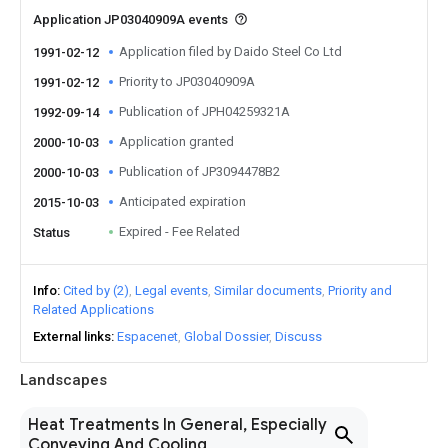
Application JP03040909A events
Application filed by Daido Steel Co Ltd
1991-02-12
Priority to JP03040909A
1991-02-12
Publication of JPH04259321A
1992-09-14
Application granted
2000-10-03
Publication of JP3094478B2
2000-10-03
Anticipated expiration
2015-10-03
Expired - Fee Related
Status
Info
Cited by (2)
Legal events
Similar documents
Priority and
Related Applications
External links
Espacenet
Global Dossier
Discuss
Landscapes
Heat Treatments In General, Especially
Conveying And Cooling