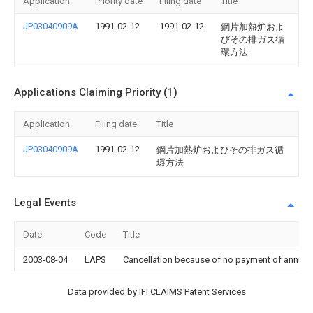
Application
Priority date
Filing date
Title
JP03040909A
1991-02-12
1991-02-12
鋼片加熱炉およ
びその排ガス循
環方法
Applications Claiming Priority (1)
Application
Filing date
Title
JP03040909A
1991-02-12
鋼片加熱炉およびその排ガス循
環方法
Legal Events
Date
Code
Title
2003-08-04
LAPS
Cancellation because of no payment of annual
Data provided by IFI CLAIMS Patent Services