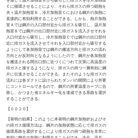
を通して温片加熱室Ｂから吸引した排ガスを冷片加熱室
Ｃに循環させることにより、それら排ガスの持つ顕熱を
夫々温片加熱室Ｂ，冷片加熱室Ｃにおける鋼片の加熱に
直接的に有効利用することができる。しかも、熱片加熱
室Ａでは鋼片の入口部付近から排ガスを吸引し、温片加
熱室Ｂでは鋼片の出口部付近に排ガスを流入させそれを
入口付近から吸引し、冷片加熱室Ｃでは鋼片の出口部付
近に排ガスを流入させてそれを入口部付近から吸引する
ようにして各加熱室では鋼片の搬送方向と排ガスの流れ
方向とが反対向となるようにしたので、鋼片が各加熱室
を搬送される間出口部に近づくにつれて次第に高温度の
排ガスと接するようになり、排ガスの持つ一層有効に鋼
片に伝達させることができる。またそのような排ガスの
流れには各ダクトに設けられたダンパの開閉により所要
にコントロールできるので、鋼片の所要温度カーブに合
致し、かつまた省エネルギー化を達成できる系路を選択
することができる。
【００２０】
【発明の効果】このように本発明の鋼片加熱炉およびそ
の排ガス循環方法は、鋼片の加熱状態に応じて排ガスの
循環系路を選択するこにより排ガスの持つ顕熱を非常に
有効に鋼片の加熱に利用することができ、冷片，温片，