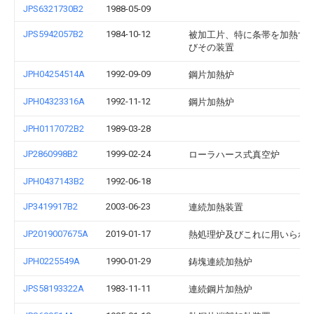
JPS6321730B2
1988-05-09
JPS5942057B2
1984-10-12
被加工片、特に条帯を加熱す
びその装置
JPH04254514A
1992-09-09
鋼片加熱炉
JPH04323316A
1992-11-12
鋼片加熱炉
JPH0117072B2
1989-03-28
JP2860998B2
1999-02-24
ローラハース式真空炉
JPH0437143B2
1992-06-18
JP3419917B2
2003-06-23
連続加熱装置
JP2019007675A
2019-01-17
熱処理炉及びこれに用いられ
JPH0225549A
1990-01-29
鋳塊連続加熱炉
JPS58193322A
1983-11-11
連続鋼片加熱炉