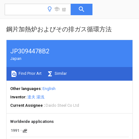
鋼片加熱炉およびその排ガス循環方法
JP3094478B2
Japan
Find Prior Art
Similar
Other languages
English
Inventor
達夫 湯浅
Current Assignee
Daido Steel Co Ltd
Worldwide applications
1991
JP