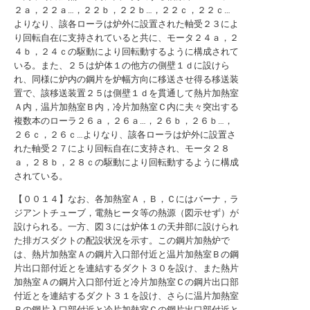
２ａ，２２ａ…，２２ｂ，２２ｂ…，２２ｃ，２２ｃ…
よりなり、該各ローラは炉外に設置された軸受２３によ
り回転自在に支持されていると共に、モータ２４ａ，２
４ｂ，２４ｃの駆動により回転動するように構成されて
いる。また、２５は炉体１の他方の側壁１ｄに設けら
れ、同様に炉内の鋼片を炉幅方向に移送させ得る移送装
置で、該移送装置２５は側壁１ｄを貫通して熱片加熱室
Ａ内，温片加熱室Ｂ内，冷片加熱室Ｃ内に夫々突出する
複数本のローラ２６ａ，２６ａ…，２６ｂ，２６ｂ…，
２６ｃ，２６ｃ…よりなり、該各ローラは炉外に設置さ
れた軸受２７により回転自在に支持され、モータ２８
ａ，２８ｂ，２８ｃの駆動により回転動するように構成
されている。
【００１４】なお、各加熱室Ａ，Ｂ，Ｃにはバーナ，ラ
ジアントチューブ，電熱ヒータ等の熱源（図示せず）が
設けられる。一方、図３には炉体１の天井部に設けられ
た排ガスダクトの配設状況を示す。この鋼片加熱炉で
は、熱片加熱室Ａの鋼片入口部付近と温片加熱室Ｂの鋼
片出口部付近とを連結するダクト３０を設け、また熱片
加熱室Ａの鋼片入口部付近と冷片加熱室Ｃの鋼片出口部
付近とを連結するダクト３１を設け、さらに温片加熱室
Ｂの鋼片入口部付近と冷片加熱室Ｃの鋼片出口部付近と