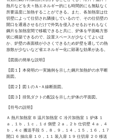
熱片などを夫々熱エネルギー的にも時間的にも無駄なく
所要温度に加熱することができる。また、各加熱室は仕
切壁によって仕切され隣接しているので、その仕切壁の
開口を通過させるだけで外気を侵入させるおそれもなく
鋼片を加熱室間で移載できると共に、炉体を平面略方形
状に構築できるので、設置スペースが少なくてよいほ
か、炉壁の表面積が小さくできるため炉壁を通しての熱
放散が少ないなど省エネルギー化に顕著な効果がある。
【図面の簡単な説明】
【図１】本発明の一実施例を示した鋼片加熱炉の水平断
面図。
【図２】図１のＡ−Ａ線断面図。
【図３】排気ダクトの配設を示した炉体の平面図。
【符号の説明】
Ａ 熱片加熱室 Ｂ 温片加熱室 Ｃ 冷片加熱室 １ 炉体 １
ａ，１ｂ，１ｃ，１ｄ 側壁 ２ａ，２ｂ 仕切壁 ４ａ，４
ｂ，４ｃ 搬送手段 ５，８，９，１４，１５，１６，１７
開口 ６ 抽出扉 １０，１１ 装入扉 １９ 仕切扉 ２０ 移送