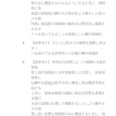
室のみに搬送させられるようにすると共に、相対
的に高
温度の加熱室の鋼片入口部付近より吸引した排ガ
スを相
対的に低温度の加熱室の鋼片出口部付近に循環さ
せるダ
クトを設けてなることを特徴とした鋼片加熱炉。
【請求項２】 ダクトに排ガスの循環を遮断し得る
ダン
パを設けてなる請求項１に記載の鋼片加熱炉。
【請求項３】 炉内を仕切壁によって相隣わる熱片
加熱
室と温片加熱室と冷片加熱室とに仕切し、該各加
熱室に
は鋼片を
炉体の
長手方向に搬送し得る搬送手段を
設ける
と共に、該各加熱室の端部に前記仕切壁を貫通す
る開口
を設け該開口を通して移載することにより鋼片を
その温
度に従い必要な加熱室のみに搬送すると共に、熱