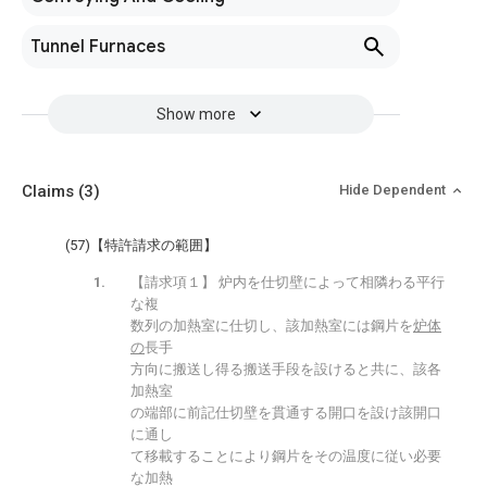
Tunnel Furnaces
Show more
Claims
(3)
Hide Dependent
(57)【特許請求の範囲】
【請求項１】 炉内を仕切壁によって相隣わる平行
な複
数列の加熱室に仕切し、該加熱室には鋼片を
炉体
の
長手
方向に搬送し得る搬送手段を設けると共に、該各
加熱室
の端部に前記仕切壁を貫通する開口を設け該開口
に通し
て移載することにより鋼片をその温度に従い必要
な加熱