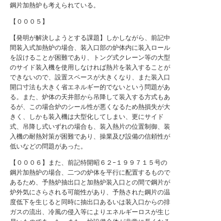
鋼片加熱炉も考えられている。
【０００５】
【発明が解決しようとする課題】しかしながら、前記中
間装入式加熱炉の場合、装入口部の炉体内に装入ロール
を設けることが困難であり、トング式クレーン等の大型
のサイド装入機を使用しなければ熱片を装入することが
できないので、設置スペースが大きくなり、また装入口
開口寸法も大きく省エネルギー的でないという問題があ
る。また、炉体の天井部から吊降して装入する方式もあ
るが、この場合炉のシール性が悪くなるため熱損失が大
きく、しかも装入機は大型化してしまい、更にサイド
式、吊降し式いずれの場合も、装入熱片の位置制御、装
入機の耐熱対策が困難であり、操業及び設備の信頼性が
低いなどの問題があった。
【０００６】また、前記特開昭６２−１９９７１５号の
鋼片加熱炉の場合、二つの炉体を平行に配置するもので
あるため、予熱炉抽出口と加熱炉装入口との間で鋼片が
炉外気にさらされる可能性があり、予熱された鋼片の温
度低下を生じると同時に抽出口あるいは装入口からの排
ガスの流出、冷風の侵入等によりエネルギーロスが生じ