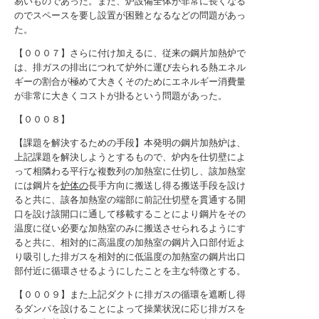
易いものであった。また、炉設備全体が非常に長くなる
のでスペースを要し設置が困難となるなどの問題があっ
た。
【０００７】さらに付け加えるに、従来の鋼片加熱炉で
は、排ガスの排出につれて炉外に運び去られる熱エネル
ギーの割合が極めて大きくそのためにエネルギー消費量
が非常に大きくコストが掛るという問題があった。
【０００８】
【課題を解決するための手段】本発明の鋼片加熱炉は、
上記課題を解決しようとするもので、炉内を仕切壁によ
って相隣わる平行な複数列の加熱室に仕切し、該加熱室
には鋼片を
炉体の
長手方向に搬送し得る搬送手段を設け
ると共に、該各加熱室の端部に前記仕切壁を貫通する開
口を設け該開口に通して移載することにより鋼片をその
温度に従い必要な加熱室のみに搬送させられるようにす
ると共に、相対的に高温度の加熱室の鋼片入口部付近よ
り吸引した排ガスを相対的に低温度の加熱室の鋼片出口
部付近に循環させるようにしたことを主な特徴とする。
【０００９】また上記ダクトに排ガスの循環を遮断し得
るダンパを設けることによって操業状況に応じ排ガスを