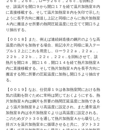
２６ｂ，２６ｂ…，ローラ２６ｃ，２６ｃ…を回転さ
せ、該温片を開口９から開口１７を経て温片加熱室Ｂ内
に直接移載する。そして温片加熱室Ｂ内を矢印で示した
ように長手方向に搬送し上記と同様にさらに熱片加熱室
Ａ内に搬送させ所要の熱間圧延温度に仕立てて開口５よ
り抽出する。
【００１８】また、例えば連続鋳造後の鋼片のような高
温度の熱片を加熱する場合、前記冷片と同様に装入テー
ブル１２上にこれを用意し、ローラ２２ａ，２２ａ…，
２２ｂ，２２ｂ…，２２ｃ，２２ｃ…を回転させて、該
熱片を開口８，開口１６，開口１４を経て熱片加熱室Ａ
内に直接移載する。そして熱片加熱室Ａ内を長手方向に
搬送する間に所要の圧延温度に加熱し開口５より抽出す
る。
【００１９】なお、仕切扉１９は各加熱室間における熱
気の流動を防ぐために常時は閉じておくようにする。熱
片加熱室Ａ内は鋼片を所要の熱間圧延温度に加熱できる
よう温片加熱室Ｂより高温度に設定され、また通常温片
加熱室Ｂ内は冷片加熱室Ｃよりは高温度に設定される。
このためダクト３０を通して熱片加熱室Ａから吸引した
排ガスを温片加熱室Ｂに循環させると共に、ダクト３２