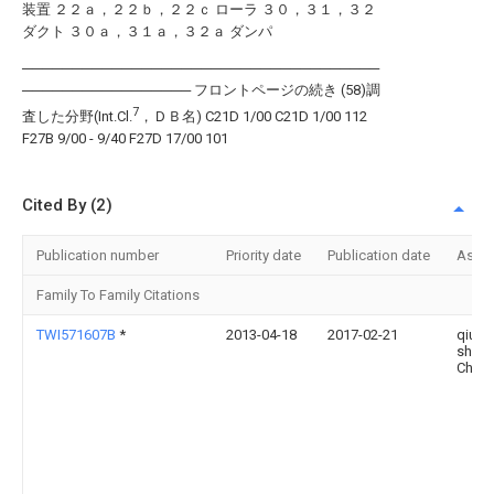
装置 ２２ａ，２２ｂ，２２ｃ ローラ ３０，３１，３２
ダクト ３０ａ，３１ａ，３２ａ ダンパ
────────────────────────────────────
───────────────── フロントページの続き (58)調
7
査した分野(Int.Cl.
，ＤＢ名) C21D 1/00 C21D 1/00 112
F27B 9/00 - 9/40 F27D 17/00 101
Cited By (2)
Publication number
Priority date
Publication date
Assi
Family To Family Citations
TWI571607B
*
2013-04-18
2017-02-21
qiu-
shen
Chen