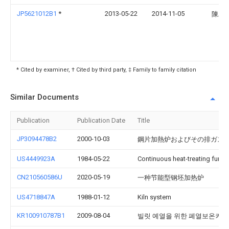
JP5621012B1
*
2013-05-22
2014-11-05
陳邱
* Cited by examiner, † Cited by third party, ‡ Family to family citation
Similar Documents
Publication
Publication Date
Title
JP3094478B2
2000-10-03
鋼片加熱炉およびその排ガス
US4449923A
1984-05-22
Continuous heat-treating furna
CN210560586U
2020-05-19
一种节能型钢坯加热炉
US4718847A
1988-01-12
Kiln system
KR100910787B1
2009-08-04
빌릿 예열을 위한 폐열보온커