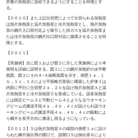
所要の加熱室に送給できるようにすることを特徴とす
る。
【００１０】また上記仕切壁によつて仕切られる加熱室
は熱片加熱室と温片加熱室と冷片加熱室とし、熱片加熱
室の鋼片入口部付近より吸引した排ガスを温片加熱室ま
たは冷片加熱室の鋼片出口部付近に循環させることを特
徴とする。
【００１１】
【実施例】次に図１および図２に示した実施例により本
発明を詳細に説明する。図１にこの鋼片加熱炉の水平断
面図、図２にそのＡ−Ａ線断面図を示す。側壁１ａ，１
ｂ，１ｃ，１ｄにより平面略方形状に構築した炉体１は
内部に平行に仕切壁２ａ，２ｂを設け熱片加熱室Ａと温
片加熱室Ｂと冷片加熱室Ｃを形成している。該各加熱室
には固定ビーム３と可動ビーム４とよりなるウオーキン
グビーム式搬送手段４ａ，４ｂ，４ｃが設けられ該ウオ
ーキングビーム式搬送手段４ａ，４ｂ，４ｃの駆動によ
り鋼片を長手方向に搬送し得るようになっている。
【００１２】５は熱片加熱室Ａの端部の側壁１ａに設け
られた鋼片抽出用の開口で、該開口５は抽出扉６により