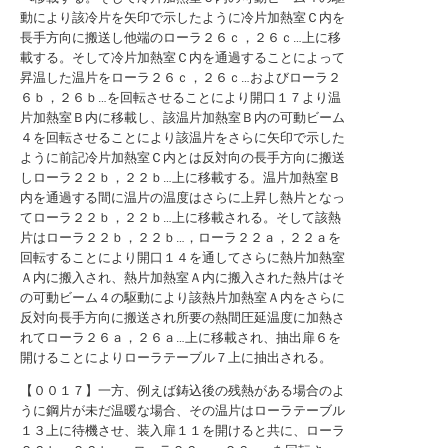
動により該冷片を矢印で示したように冷片加熱室Ｃ内を
長手方向に搬送し他端のローラ２６ｃ，２６ｃ…上に移
載する。そして冷片加熱室Ｃ内を通過することによって
昇温した温片をローラ２６ｃ，２６ｃ…およびローラ２
６ｂ，２６ｂ…を回転させることにより開口１７より温
片加熱室Ｂ内に移載し、該温片加熱室Ｂ内の可動ビーム
４を回転させることにより該温片をさらに矢印で示した
ように前記冷片加熱室Ｃ内とは反対向の長手方向に搬送
しローラ２２ｂ，２２ｂ…上に移載する。温片加熱室Ｂ
内を通過する間に温片の温度はさらに上昇し熱片となっ
てローラ２２ｂ，２２ｂ…上に移載される。そして該熱
片はローラ２２ｂ，２２ｂ…，ローラ２２ａ，２２ａを
回転することにより開口１４を通してさらに熱片加熱室
Ａ内に搬入され、熱片加熱室Ａ内に搬入された熱片はそ
の可動ビーム４の駆動により該熱片加熱室Ａ内をさらに
反対向長手方向に搬送され所要の熱間圧延温度に加熱さ
れてローラ２６ａ，２６ａ…上に移載され、抽出扉６を
開けることによりローラテーブル７上に抽出される。
【００１７】一方、例えば鋳込後の残熱がある場合のよ
うに鋼片が未だ温暖な場合、その温片はローラテーブル
１３上に待機させ、装入扉１１を開けると共に、ローラ