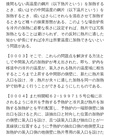
後間もない高温度の鋼片（以下熱片という）を加熱する
とき、或いはその中間温度の鋼片（以下温片という）を
加熱するとき、或いはさらにそれらを混在させて加熱す
るときなど種々の操業形態がある。このような場合炉長
を冷片の加熱に必要な長さに設定すれば、熱片では冗長
加熱となることは避けられず、その反対に熱片に適した
短かい炉長にすれば冷片は所要温度に加熱できないとい
う問題がある。
【０００３】そこで、これらの問題点を解決する方法と
して中間装入式の加熱炉が考え出された。即ち、炉内を
移送中の冷片の温度が、装入される熱片の温度域に相当
するところまで上昇する中間部の側壁に、新たに熱片装
入口を設け、冷，熱片が夫々に適した加熱を同一の加熱
炉で効率よく行うことができるようにしたものである。
【０００４】また特開昭６２−１９９７１５号公報に示
されるように冷片を予熱する予熱炉と冷片及び熱片を加
熱する加熱炉とを平行配置し、予熱炉の一端部側壁に抽
出口を設けると共に、該抽出口と対向した位置の加熱炉
の側壁に装入口を設け、且つ該装入口及び抽出口とが一
直線状に位置するように予熱炉の抽出口側の他側壁又は
加熱炉の装入口側の他側壁に熱片専用の装入口を設けた