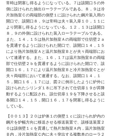
常時は閉塞し得るようになっている。７は該開口５の外
側に設けられた抽出ローラテーブルである。８，９は冷
片加熱室Ｃの両端部の側壁１に設けられた鋼片装入用の
開口で、該開口８，９は常時は夫々装入扉１０，１１に
より閉塞し得るようになっている。１２，１３は該開口
８，９の外側に設けられた装入ローラテーブルである。
また、１４，１５は熱片加熱室Ａの両端部で仕切壁２ａ
を貫通するように設けられた開口で、該開口１４，１５
により熱片加熱室Ａと温片加熱室Ｂとが夫々両端部にお
いて連通する。また、１６，１７は温片加熱室Ｂの両端
部で仕切壁２ｂを貫通するように設けられた開口で、該
開口１６，１７により温片加熱室Ｂと冷片加熱室Ｃとが
夫々両端部において連通する。なお、該開口１４，１
５，開口１６，１７には、図２に例示したように炉外に
設けられたシリンダ１８に吊下されて仕切扉１９が昇降
動するように配設され、該仕切扉１９を下降させると該
各開口１４，１５，開口１６，１７を閉塞し得るように
している。
【００１３】２０は炉体１の側壁１ｃに設けられ炉内の
鋼片を炉幅方向に移送させる移送装置で、該移送装置２
０は該側壁１ｃを貫通して熱片加熱室Ａ内，温片加熱室
Ｂ内，冷片加熱室Ｃ内に夫々突出する複数本のローラ２