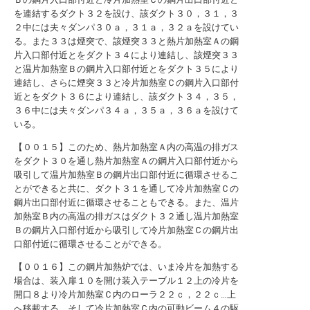
を連結するダクト３２を設け、該ダクト３０，３１，３
２中には夫々ダンパ３０ａ，３１ａ，３２ａを設けてい
る。また３３は煙突で、該煙突３３と熱片加熱室Ａの鋼
片入口部付近とをダクト３４により連結し、該煙突３３
と温片加熱室Ｂの鋼片入口部付近とをダクト３５により
連結し、さらに煙突３３と冷片加熱室Ｃの鋼片入口部付
近とをダクト３６により連結し、該ダクト３４，３５，
３６中には夫々ダンパ３４ａ，３５ａ，３６ａを設けて
いる。
【００１５】このため、熱片加熱室Ａ内の高温の排ガス
をダクト３０を通し熱片加熱室Ａの鋼片入口部付近から
吸引して温片加熱室Ｂの鋼片出口部付近に循環させるこ
とができると共に、ダクト３１を通して冷片加熱室Ｃの
鋼片出口部付近に循環させることもできる。また、温片
加熱室Ｂ内の高温の排ガスはダクト３２通し温片加熱室
Ｂの鋼片入口部付近から吸引して冷片加熱室Ｃの鋼片出
口部付近に循環させることができる。
【００１６】この鋼片加熱炉では、いま冷片を加熱する
場合は、装入扉１０を開け装入テーブル１２上の冷片を
開口８より冷片加熱室Ｃ内のローラ２２ｃ，２２ｃ…上
へ移載する。そして冷片加熱室Ｃ内の可動ビーム４の駆