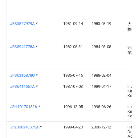
JPS5847979A
*
1981-09-14
1983-03-19
大日
株式
JPS5941778A
*
1982-08-31
1984-03-08
井上
業株
JPS6316878U
*
1986-07-15
1988-02-04
JPS6411667A
*
1987-07-03
1989-01-17
Inoue
Kinzo
Kogy
JPH10170152A
*
1996-12-05
1998-06-26
Inoue
Kinzo
Kogy
JP2000343675A
*
1999-04-23
2000-12-12
Heide
Druc
Ag