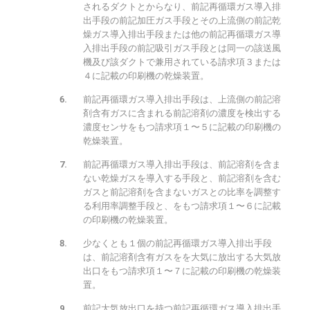
されるダクトとからなり、前記再循環ガス導入排
出手段の前記加圧ガス手段とその上流側の前記乾
燥ガス導入排出手段または他の前記再循環ガス導
入排出手段の前記吸引ガス手段とは同一の該送風
機及び該ダクトで兼用されている請求項３または
４に記載の印刷機の乾燥装置。
前記再循環ガス導入排出手段は、上流側の前記溶
剤含有ガスに含まれる前記溶剤の濃度を検出する
濃度センサをもつ請求項１〜５に記載の印刷機の
乾燥装置。
前記再循環ガス導入排出手段は、前記溶剤を含ま
ない乾燥ガスを導入する手段と、前記溶剤を含む
ガスと前記溶剤を含まないガスとの比率を調整す
る利用率調整手段と、をもつ請求項１〜６に記載
の印刷機の乾燥装置。
少なくとも１個の前記再循環ガス導入排出手段
は、前記溶剤含有ガスをを大気に放出する大気放
出口をもつ請求項１〜７に記載の印刷機の乾燥装
置。
前記大気放出口を持つ前記再循環ガス導入排出手