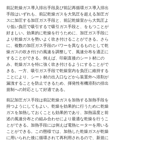
前記乾燥ガス導入排出手段及び前記再循環ガス導入排出
手段はいずれも、前記乾燥ガスを大気圧を超える加圧ガ
スに加圧する加圧ガス手段と、前記乾燥室から大気圧よ
り低い負圧で吸引するで吸引ガス手段と、をもつことが
好ましい。効果的に乾燥を行うために、加圧ガス手段に
より乾燥ガスを勢いよく吹き付けることができる。さら
に、複数の加圧ガス手段のパワーを異なるものとして乾
燥ガスの吹き付けの風速を調整して、風速分布を適正に
することができる。例えば、印刷直後のシート材にの
み、乾燥ガスを特に強く吹き付けるようにすることがで
きる。一方、吸引ガス手段で乾燥室内を負圧に維持する
ことにより、シート材の出入口などから装置外へ溶剤が
漏洩することを防止できるため、揮発性有機溶剤の排出
規制への対応として好適である。
前記加圧ガス手段は前記乾燥ガスを加熱する加熱手段を
持つようにしてもよい。乾燥を効果的に行うために乾燥
ガスを加熱しておくことも効果的であり、加熱温度と前
述の風速分布との組み合わせにより最適な乾燥を行うこ
とができる。加熱手段には例えば電熱ヒーターを用いる
ことができる。この態様では、加熱した乾燥ガスが乾燥
に用いられた後に循環されて再利用されるので、新規に