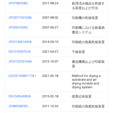
JP4758350B2
2011-08-24
処理済み物品を乾燥す
る装置および方法
JP2007192528A
2007-08-02
印刷機の乾燥装置
JP3936763B2
2007-06-27
印刷機における枚葉紙
搬送システム
JP2014061690A
2014-04-10
印刷紙の熱風乾燥装置
CN107009761B
2021-04-27
干燥装置
JP2013203544A
2013-10-07
搬送機構および印刷装
置
US20210080177A1
2021-03-18
Method for drying a
substrate and air-
drying module and
drying system
CN104364082A
2015-02-18
喷墨记录装置
JP4800087B2
2011-10-26
印刷紙の熱風乾燥装置