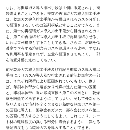
なお、再循環ガス導入排出手段は１個に限定されず、複
数備えることもできる。複数の再循環ガス導入排出手段
は、乾燥ガス導入排出手段から排出されるガスを分配し
て循環させる、いわば並列構成とすることができる。ま
た、第一の再循環ガス導入排出手段から排出されるガス
を、第二の再循環ガス導入排出手段で再度循環させる、
いわば直列構成とすることもできる。さらに、溶剤を低
濃度で含有する溶剤含有ガスを循環させる比率、すなわ
ち利用率も限定されず、全量を循環させてもよく、一部
を装置外部に送出してもよい。
前記乾燥ガス導入排出手段及び前記再循環ガス導入排出
手段によりガスが導入及び排出される前記乾燥室の一部
は、それぞれ隔壁により区画されていてもよい。例え
ば、印刷本体部から遠ざかり乾燥の進んだ第一の区画
と、印刷本体部に近い印刷直後の第二の区画とに、乾燥
室を隔壁で区画するようにしてもよい。そして外部から
取り込まれて溶剤を全く含まない新鮮な乾燥ガスを第一
の区画に導入し、溶剤含有ガスの一部を含むガスを第二
の区画に導入するようにしてもよい。これにより、シー
ト材の乾燥程度の異なる部分に適合するように、異なる
溶剤濃度をもつ乾燥ガスを導入することができる。