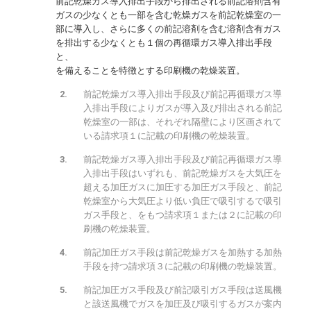
前記乾燥ガス導入排出手段から排出される前記溶剤含有
ガスの少なくとも一部を含む乾燥ガスを前記乾燥室の一
部に導入し、さらに多くの前記溶剤を含む溶剤含有ガス
を排出する少なくとも１個の再循環ガス導入排出手段
と、
を備えることを特徴とする印刷機の乾燥装置。
前記乾燥ガス導入排出手段及び前記再循環ガス導
入排出手段によりガスが導入及び排出される前記
乾燥室の一部は、それぞれ隔壁により区画されて
いる請求項１に記載の印刷機の乾燥装置。
前記乾燥ガス導入排出手段及び前記再循環ガス導
入排出手段はいずれも、前記乾燥ガスを大気圧を
超える加圧ガスに加圧する加圧ガス手段と、前記
乾燥室から大気圧より低い負圧で吸引するで吸引
ガス手段と、をもつ請求項１または２に記載の印
刷機の乾燥装置。
前記加圧ガス手段は前記乾燥ガスを加熱する加熱
手段を持つ請求項３に記載の印刷機の乾燥装置。
前記加圧ガス手段及び前記吸引ガス手段は送風機
と該送風機でガスを加圧及び吸引するガスが案内