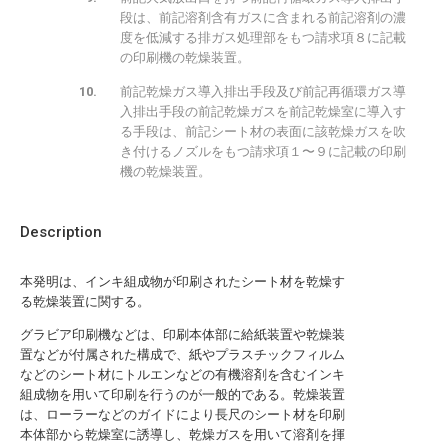
段は、前記溶剤含有ガスに含まれる前記溶剤の濃
度を低減する排ガス処理部をもつ請求項８に記載
の印刷機の乾燥装置。
前記乾燥ガス導入排出手段及び前記再循環ガス導
入排出手段の前記乾燥ガスを前記乾燥室に導入す
る手段は、前記シート材の表面に該乾燥ガスを吹
き付けるノズルをもつ請求項１〜９に記載の印刷
機の乾燥装置。
Description
本発明は、インキ組成物が印刷されたシート材を乾燥す
る乾燥装置に関する。
グラビア印刷機などは、印刷本体部に給紙装置や乾燥装
置などが付属された構成で、紙やプラスチックフィルム
などのシート材にトルエンなどの有機溶剤を含むインキ
組成物を用いて印刷を行うのが一般的である。乾燥装置
は、ローラーなどのガイドにより長尺のシート材を印刷
本体部から乾燥室に誘導し、乾燥ガスを用いて溶剤を揮