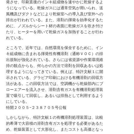
発させ、印刷直後のインキ組成物を速やかに乾燥するよ
うになっている。乾燥ガスには通常空気が用いられ、送
風機及びダクトなどにより乾燥室への導入及び室外への
排出が行われている。また、溶剤の揮発を効率化するた
めに、ノズルからシート材の表面に乾燥ガスを吹き付け
たり、ヒーターを用いて乾燥ガスを加熱することが行わ
れている。
ところで、近年では、自然環境を保全するために、イン
キ組成物に含まれる揮発性有機溶剤（通称ＶＯＣ）の排
出規制が強化されている。さらには省資源や作業環境維
持の観点からも、何らかの方法で溶剤を回収あるいは処
理するようになってきている。例えば、特許文献１に開
示されている、グラビア印刷における有機溶剤の回収方
法がある。この回収方法では、空調機から乾燥部内にブ
ローエアーを流入させ、溶剤含有ガスを有機溶剤処理装
置で吸引して回収し、あるいは排熱として利用するよう
にしている。
特開２００５−２３８７０５号公報
しかしながら、特許文献１の有機溶剤処理装置は、比較
的希薄で大容積の溶剤含有ガスを処理する必要があるた
め、乾燥装置として大形化し、またコストも高価となっ