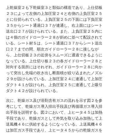
上乾燥室２も下乾燥室３と類似の構造であり、上仕切板
２３によって左側の上加圧室２４と右側の上負圧室２５
とに仕切られている。上負圧室２５の下面には下負圧室
３５からシート通過口３７が連通し、右上面にはシート
送出口２７が設けられている。また、上負圧室２５内に
は４個のガイドローラー２８が斜めに並べて配設されて
いる。シート材Ｓは、シート通過口３７からシート送出
口２７までの間、順次ガイドローラー２８に接しなが
ら、上仕切板２３の近傍をスムーズに通過できるように
なっている。上仕切り板２３の各ガイドローラー２８と
対向する箇所にはそれぞれ、ガイドローラー２８に向か
って突出し先端の吹き出し断面積が絞り込まれたノズル
２９が設けられている。上加圧室２４に連通して上加圧
ダクト４１が設けられ、上負圧室２５に連通して上吸引
ダクト４２が設けられている。
次に、乾燥ガス及び溶剤含有ガスの流れを示す図２を参
考にして、乾燥ガス導入排出手段及び再循環ガス導入排
出手段を説明する。図２において、上ヒータ４５は加熱
手段であり、乾燥ガスとして外気を取り込み加熱して上
送風機４６に供給するようになっている。上送風機４６
は加圧ガス手段であり、上ヒータ４５からの乾燥ガスを