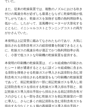
ていた。
また、従来の乾燥装置では、複数のノズルにおける吹き
付けの風速分布が必ずしも最適とならずに乾燥性能が低
下しがちであり、乾燥ガスを加熱する際の熱利用効率も
低かった。したがって、送風機やヒーターが大形化する
とともに、イニシャルコストとランニングコストの両方
がかさんでいた。
本発明は上記背景に鑑みてなされたものであり、大気に
放出される溶剤含有ガスの総容積量を削減できるととも
に、乾燥ガスの風速分布が適正でかつ熱利用効率が高
く、小形で低コストな印刷機の乾燥装置を提供する。
本発明の印刷機の乾燥装置は、インキ組成物の印刷され
たシート材が通過するとともに該インキ組成物に含まれ
る溶剤を揮発させる乾燥ガスが導入され該溶剤を含む溶
剤含有ガスが排出される乾燥室をもつ印刷機の乾燥装置
であって、前記乾燥室の一部に前記乾燥ガスを導入し前
記溶剤含有ガスを排出する乾燥ガス導入排出手段と、前
記乾燥ガス導入排出手段から排出される前記溶剤含有ガ
スの少なくとも一部を含む乾燥ガスを前記乾燥室の一部
に導入し、さらに多くの前記溶剤を含む溶剤含有ガスを
排出する少なくとも１個の再循環ガス導入排出手段と、