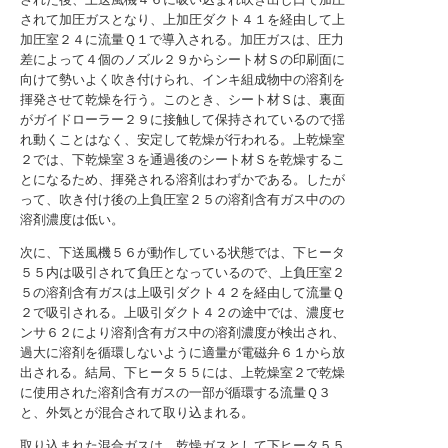
されて加圧ガスとなり、上加圧ダクト４１を経由して上
加圧室２４に流量Ｑ１で導入される。加圧ガスは、圧力
差によって４個のノズル２９からシート材Ｓの印刷面に
向けて勢いよく吹き付けられ、インキ組成物中の溶剤を
揮発させて乾燥を行う。このとき、シート材Ｓは、裏面
がガイドローラー２９に接触して保持されているので揺
れ動くことはなく、安定して乾燥が行われる。上乾燥室
２では、下乾燥室３を通過後のシート材Ｓを乾燥するこ
とになるため、揮発される溶剤はわずかである。したが
って、吹き付け後の上負圧室２５の溶剤含有ガス中のの
溶剤濃度は低い。
次に、下送風機５６が動作している状態では、下ヒータ
５５内は吸引されて負圧となっているので、上負圧室２
５の溶剤含有ガスは上吸引ダクト４２を経由して流量Ｑ
２で吸引される。上吸引ダクト４２の途中では、濃度セ
ンサ６２により溶剤含有ガス中の溶剤濃度が検出され、
過大に溶剤を循環しないように適量が電磁弁６１から放
出される。結局、下ヒータ５５には、上乾燥室２で乾燥
に使用された溶剤含有ガスの一部が循環する流量Ｑ３
と、外気とが混合されて取り込まれる。
取り込まれた混合ガスは、乾燥ガスとして下ヒータ５５