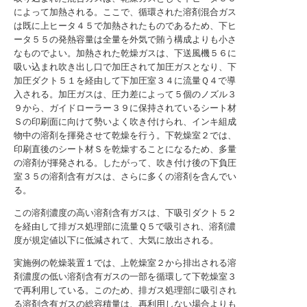
によって加熱される。ここで、循環された溶剤混合ガス
は既に上ヒータ４５で加熱されたものであるため、下ヒ
ータ５５の発熱容量は全量を外気で賄う構成よりも小さ
なものでよい。加熱された乾燥ガスは、下送風機５６に
吸い込まれ吹き出し口で加圧されて加圧ガスとなり、下
加圧ダクト５１を経由して下加圧室３４に流量Ｑ４で導
入される。加圧ガスは、圧力差によって５個のノズル３
９から、ガイドローラー３９に保持されているシート材
Ｓの印刷面に向けて勢いよく吹き付けられ、インキ組成
物中の溶剤を揮発させて乾燥を行う。下乾燥室２では、
印刷直後のシート材Ｓを乾燥することになるため、多量
の溶剤が揮発される。したがって、吹き付け後の下負圧
室３５の溶剤含有ガスは、さらに多くの溶剤を含んでい
る。
この溶剤濃度の高い溶剤含有ガスは、下吸引ダクト５２
を経由して排ガス処理部に流量Ｑ５で吸引され、溶剤濃
度が規定値以下に低減されて、大気に放出される。
実施例の乾燥装置１では、上乾燥室２から排出される溶
剤濃度の低い溶剤含有ガスの一部を循環して下乾燥室３
で再利用している。このため、排ガス処理部に吸引され
る溶剤含有ガスの総容積量は、再利用しない場合よりも