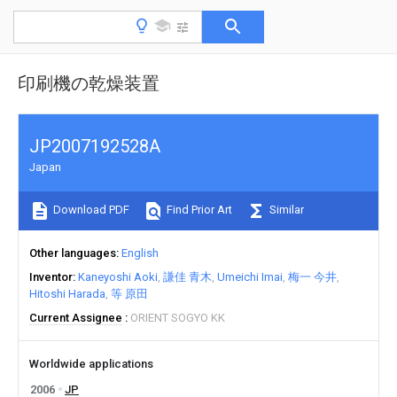
印刷機の乾燥装置
JP2007192528A
Japan
Download PDF
Find Prior Art
Similar
Other languages
English
Inventor
Kaneyoshi Aoki
謙佳 青木
Umeichi Imai
梅一 今井
Hitoshi Harada
等 原田
Current Assignee
ORIENT SOGYO KK
Worldwide applications
2006
JP