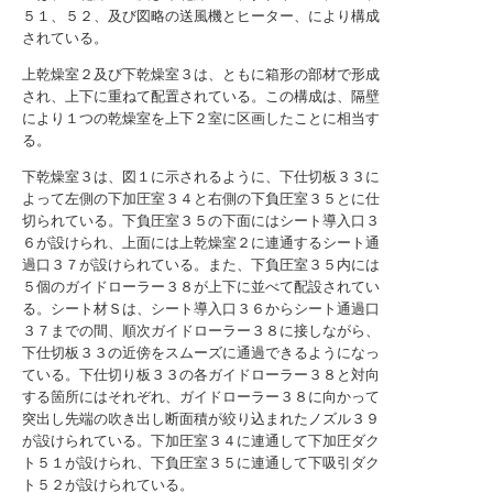
５１、５２、及び図略の送風機とヒーター、により構成
されている。
上乾燥室２及び下乾燥室３は、ともに箱形の部材で形成
され、上下に重ねて配置されている。この構成は、隔壁
により１つの乾燥室を上下２室に区画したことに相当す
る。
下乾燥室３は、図１に示されるように、下仕切板３３に
よって左側の下加圧室３４と右側の下負圧室３５とに仕
切られている。下負圧室３５の下面にはシート導入口３
６が設けられ、上面には上乾燥室２に連通するシート通
過口３７が設けられている。また、下負圧室３５内には
５個のガイドローラー３８が上下に並べて配設されてい
る。シート材Ｓは、シート導入口３６からシート通過口
３７までの間、順次ガイドローラー３８に接しながら、
下仕切板３３の近傍をスムーズに通過できるようになっ
ている。下仕切り板３３の各ガイドローラー３８と対向
する箇所にはそれぞれ、ガイドローラー３８に向かって
突出し先端の吹き出し断面積が絞り込まれたノズル３９
が設けられている。下加圧室３４に連通して下加圧ダク
ト５１が設けられ、下負圧室３５に連通して下吸引ダク
ト５２が設けられている。