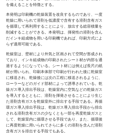
を備えることを特徴とする。
本発明は印刷機の乾燥装置を改良するものであり、一度
乾燥に用いられて溶剤を低濃度で含有する溶剤含有ガス
を循環して再利用することにより、放出する総容積量を
削減することができる。本発明は、揮発性の溶剤を含ん
だインキ組成物を用いる印刷機であれば、印刷方式によ
らず適用可能である。
乾燥室は、壁材により外気と区画されて空間が形成され
ており、インキ組成物の印刷されたシート材が内部を通
過するようになっている。シート材には例えば長尺の紙
材が用いられ、印刷本体部で印刷が行われた後に乾燥室
に移送され、乾燥後には次の工程に移送されるように、
ローラーなどのガイド部材によって誘導されている。乾
燥ガス導入排出手段は、乾燥室内に空気などの乾燥ガス
を導入するとともに、溶剤を揮発させることにより生じ
た溶剤含有ガスを乾燥室外に排出する手段である。再循
環ガス導入排出手段は、乾燥ガス導入排出手段から排出
される溶剤含有ガスの少なくとも一部を再度乾燥ガスと
して、乾燥室内に循環させる手段であり、また、循環後
に再度乾燥に用いられてさらに多くの溶剤を含んだ溶剤
含有ガスを排出する手段でもある。