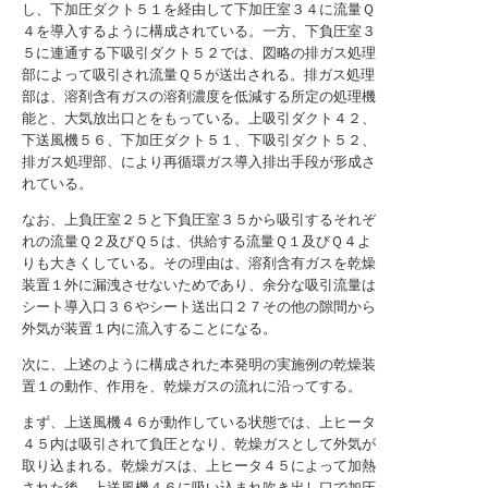
し、下加圧ダクト５１を経由して下加圧室３４に流量Ｑ
４を導入するように構成されている。一方、下負圧室３
５に連通する下吸引ダクト５２では、図略の排ガス処理
部によって吸引され流量Ｑ５が送出される。排ガス処理
部は、溶剤含有ガスの溶剤濃度を低減する所定の処理機
能と、大気放出口とをもっている。上吸引ダクト４２、
下送風機５６、下加圧ダクト５１、下吸引ダクト５２、
排ガス処理部、により再循環ガス導入排出手段が形成さ
れている。
なお、上負圧室２５と下負圧室３５から吸引するそれぞ
れの流量Ｑ２及びＱ５は、供給する流量Ｑ１及びＱ４よ
りも大きくしている。その理由は、溶剤含有ガスを乾燥
装置１外に漏洩させないためであり、余分な吸引流量は
シート導入口３６やシート送出口２７その他の隙間から
外気が装置１内に流入することになる。
次に、上述のように構成された本発明の実施例の乾燥装
置１の動作、作用を、乾燥ガスの流れに沿ってする。
まず、上送風機４６が動作している状態では、上ヒータ
４５内は吸引されて負圧となり、乾燥ガスとして外気が
取り込まれる。乾燥ガスは、上ヒータ４５によって加熱
された後、上送風機４６に吸い込まれ吹き出し口で加圧