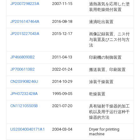
JP2007298223A
2007-11-15
過熱蒸気を応用した塗
装用乾燥焼付装置
JP2016147464A
2016-08-18
液滴吐出装置
JP2015227043A
2015-12-17
画像記録装置、ニス付
与装置及びニス付与方
法
JP4668093B2
2011-04-13
印刷機の制御装置
JP7006113B2
2022-01-24
搬送装置、印刷装置
CN203908246U
2014-10-29
涂装干燥装置
JPH07232428A
1995-09-05
乾燥装置
CN112105505B
2021-07-20
具有辐射干燥器的加工
机以及用于运行这种干
燥器的方法
US20040040171A1
2004-03-04
Dryer for printing
machine