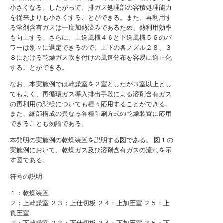
小さくなる。したがって、排ガス処理部の容積処理能力
を従来よりも小さくすることができる。また、再利用す
る溶剤含有ガスは一度加熱済みであるため、熱利用効率
も向上する。さらに、上送風機４６と下送風機５６のパ
ワーは別々に選定できるので、上下の各ノズル２８、３
８における乾燥ガス吹き付けの風速分布を容易に適正化
することができる。
なお、本実施例では乾燥室を２室としたが３室以上とし
てもよく、再循環ガス導入排出手段による溶剤含有ガス
の再利用の態様についても種々応用することができる。
また、細部構成の異なる各種印刷方式の乾燥装置に応用
できることも勿論である。
本発明の実施例の乾燥装置を説明する図である。
図１の
実施例において、乾燥ガス及び溶剤含有ガスの流れを示
す図である。
符号の説明
１：乾燥装置
２：上乾燥室 ２３：上仕切板 ２４：上加圧室 ２５：上
負圧室
３：下乾燥室 ３３：下仕切板 ３４：下加圧室 ３５：下