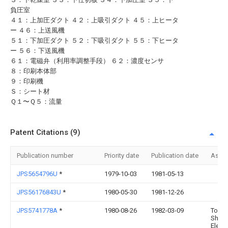
負圧室
４１：上加圧ダクト ４２：上吸引ダクト ４５：上ヒータ
ー ４６：上送風機
５１：下加圧ダクト ５２：下吸引ダクト ５５：下ヒータ
ー ５６：下送風機
６１：電磁弁（利用率調整手段） ６２：濃度センサ
８：印刷本体部
９：印刷機
Ｓ：シート材
Ｑ１〜Ｑ５：流量
Patent Citations (9)
Publication number
Priority date
Publication date
Assi
JPS5654796U
*
1979-10-03
1981-05-13
JPS56176843U
*
1980-05-30
1981-12-26
JPS5741778A
*
1980-08-26
1982-03-09
Toky
Shiba
Electr