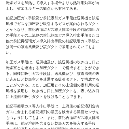
乾燥ガスを加熱して導入する場合よりも熱利用効率が向
上し、省エネルギーの観点から有利である。
前記加圧ガス手段及び前記吸引ガス手段は送風機と該送
風機でガスを加圧及び吸引するガスが案内されるダクト
とからなり、前記再循環ガス導入排出手段の前記加圧ガ
ス手段とその上流側の前記乾燥ガス導入排出手段または
他の前記再循環ガス導入排出手段の前記吸引ガス手段と
は同一の該送風機及び該ダクトで兼用されていてもよ
い。
加圧ガス手段は、送風機及び、該送風機の吹き出し口と
乾燥室とを連通する加圧ダクト、で構成することができ
る。同様に吸引ガス手段は、送風機及び、該送風機の吸
い込み口と乾燥室とを連通する吸引ダクト、で構成する
ことができる。また、加圧用とその上流側の吸引用の送
風機を兼用し、吹き出し口に加圧ダクトを、吸い込み口
に上流側の吸引ダクトを設けることもできる。
前記再循環ガス導入排出手段は、上流側の前記溶剤含有
ガスに含まれる前記溶剤の濃度を検出する濃度センサを
もつようにしてもよい。また、前記再循環ガス導入排出
手段は、前記溶剤を含まない乾燥ガスを導入する手段