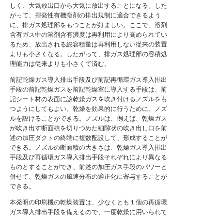
しく、大気放出口から大気に放出することになる。した
がって、揮発性有機溶剤の排出規制に適合できるよう
に、排ガス処理部をもつことが好ましい。ここで、溶剤
含有ガス中の溶剤含有濃度は再利用により高められてい
るため、放出される総容積量は再利用しない従来の装置
よりも小さくなる。したがって、排ガス処理部の容積処
理能力は従来よりも小さくて済む。
前記乾燥ガス導入排出手段及び前記再循環ガス導入排出
手段の前記乾燥ガスを前記乾燥室に導入する手段は、前
記シート材の表面に該乾燥ガスを吹き付けるノズルをも
つようにしてもよい。乾燥を効果的に行うために、ノズ
ルを設けることができる。ノズルは、例えば、乾燥ガス
が吹き出す断面積を切りつめた細隙状の吹き出し口を前
述の加圧ダクトの終端に複数配設して、形成することが
できる。ノズルの断面積の大きさは、乾燥ガス導入排出
手段及び再循環ガス導入排出手段それぞれにより異なる
ものとすることができ、前述の加圧ガス手段のパワーと
併せて、乾燥ガスの風速分布の適正化に寄与することが
できる。
本発明の印刷機の乾燥装置は、少なくとも１個の再循環
ガス導入排出手段を備えるので、一度乾燥に用いられて