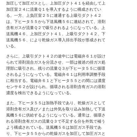
加圧して加圧ガスとし、上加圧ダクト４１を経由して上
加圧室２４に流量Ｑ１を導入するように構成されてい
る。一方、上負圧室２５に連通する上吸引ダクト４２
は、下ヒータ５５から下送風機５６に連結されて、溶剤
含有ガスが流量Ｑ２で吸引されるようになっている。上
送風機４６、上加圧ダクト４１、上吸引ダクト４２、下
送風機５６、により乾燥ガス導入排出手段が形成されて
いる。
さらに、上吸引ダクト４２の途中には電磁弁６１が設け
られて溶剤混合ガスを分流させ、一部は後述の排ガス処
理部に吸引され、残りの流量Ｑ３が下ヒータ５５に循環
されるようになっている。電磁弁６１は利用率調整手段
に相当する。電磁弁６１と下ヒータ５５との間には濃度
センサ６２が設けられ、循環される溶剤含有ガスの溶剤
濃度を検出できるようになっている。
また、下ヒータ５５は加熱手段であり、乾燥ガスとして
溶剤含有ガス及び／または外気を取り込み加熱して下送
風機５６に供給するようになっている。通常は、循環さ
れる溶剤含有ガスの流量Ｑ３で不足する分を外気で補う
よう構成されている。送風機５６は加圧ガス手段であ
り、下ヒータ５５からの乾燥ガスを加圧して加圧ガスと