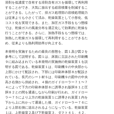
溶剤を低濃度で含有する溶剤含有ガスを循環して再利用
することができ、大気に放出する総容積量を削減するこ
とができる。したがって、排ガス処理部の容積処理能力
は従来よりも小さくて済み、乾燥装置として小形化、低
コスト化を実現できる。また、加圧ガス手段をもつ態様
では、乾燥ガスの風速分布を適正化して効果的に乾燥を
行うことができる。さらに、加熱手段をもつ態様では、
加熱した乾燥ガスを循環して再利用することができるた
め、従来よりも熱利用効率が向上する。
本発明を実施するための最良の形態を、図１及び図２を
参考にして説明する。図１は、床面に立設された印刷機
９に組み込まれている本発明の実施例の乾燥装置１を説
明する図である。乾燥装置１は、印刷機９の中央部から
上部にかけて配設され、下部には印刷本体部８が配設さ
れている。長尺のシート材Ｓは、印刷機９の図中の中央
高さ右側から供給され、４個のガイドローラー７１〜７
４によって下方の印刷本体部８に誘導され版胴８１と圧
胴８２との間を通過しながら印刷が行われ、ガイドロー
ラー７５により上方の乾燥装置１に誘導され装置１内を
下から上に向かって通過した後、ガイドローラー７６に
より上部右側に送出されるようになっている。乾燥装置
１は、上乾燥室２及び下乾燥室３、ダクト４１、４２、