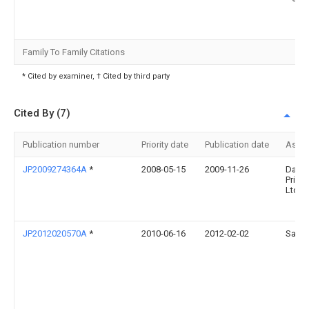
Family To Family Citations
* Cited by examiner, † Cited by third party
Cited By (7)
Publication number
Priority date
Publication date
Assi
JP2009274364A
*
2008-05-15
2009-11-26
Daini
Printi
Ltd
JP2012020570A
*
2010-06-16
2012-02-02
Sakat