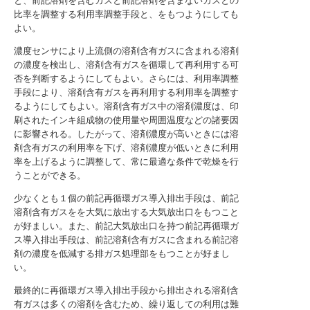
と、前記溶剤を含むガスと前記溶剤を含まないガスとの
比率を調整する利用率調整手段と、をもつようにしても
よい。
濃度センサにより上流側の溶剤含有ガスに含まれる溶剤
の濃度を検出し、溶剤含有ガスを循環して再利用する可
否を判断するようにしてもよい。さらには、利用率調整
手段により、溶剤含有ガスを再利用する利用率を調整す
るようにしてもよい。溶剤含有ガス中の溶剤濃度は、印
刷されたインキ組成物の使用量や周囲温度などの諸要因
に影響される。したがって、溶剤濃度が高いときには溶
剤含有ガスの利用率を下げ、溶剤濃度が低いときに利用
率を上げるように調整して、常に最適な条件で乾燥を行
うことができる。
少なくとも１個の前記再循環ガス導入排出手段は、前記
溶剤含有ガスをを大気に放出する大気放出口をもつこと
が好ましい。また、前記大気放出口を持つ前記再循環ガ
ス導入排出手段は、前記溶剤含有ガスに含まれる前記溶
剤の濃度を低減する排ガス処理部をもつことが好まし
い。
最終的に再循環ガス導入排出手段から排出される溶剤含
有ガスは多くの溶剤を含むため、繰り返しての利用は難