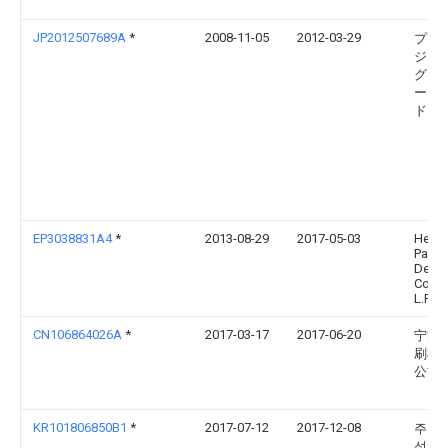
JP2012507689A
*
2008-11-05
2012-03-29
プソン
ジニ
グ カ
ー リ
ド
EP3038831A4
*
2013-08-29
2017-05-03
Hewle
Packa
Deve
Comp
L.P.
CN106864026A
*
2017-03-17
2017-06-20
宁波
刷机
公司
KR101806850B1
*
2017-07-12
2017-12-08
주식회
성엔