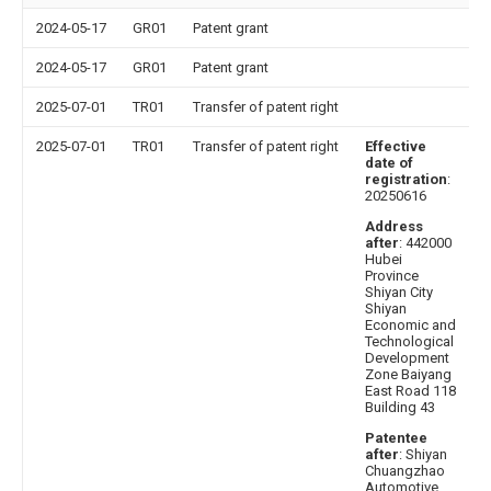
2024-05-17
GR01
Patent grant
2024-05-17
GR01
Patent grant
2025-07-01
TR01
Transfer of patent right
2025-07-01
TR01
Transfer of patent right
Effective
date of
registration
:
20250616
Address
after
: 442000
Hubei
Province
Shiyan City
Shiyan
Economic and
Technological
Development
Zone Baiyang
East Road 118
Building 43
Patentee
after
: Shiyan
Chuangzhao
Automotive