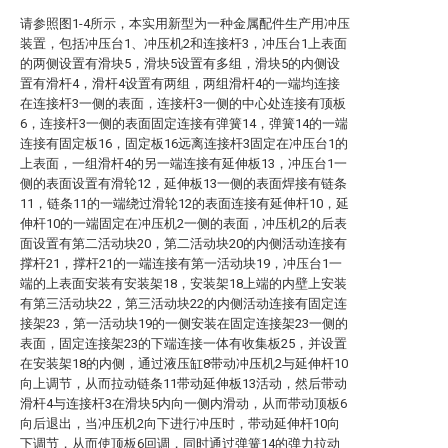
请参照图1-4所示，本实用新型为一种金属配件生产用冲压
装置，包括冲压台1、冲压机2和连接杆3，冲压台1上表面
的两侧设置有滑块5，滑块5设置有多组，滑块5的内侧设
置有滑杆4，滑杆4设置有两组，两组滑杆4的一端均连接
在连接杆3一侧的表面，连接杆3一侧的中心处连接有顶板
6，连接杆3一侧的表面固定连接有弹簧14，弹簧14的一端
连接有固定板16，固定板16远离连接杆3固定在冲压台1的
上表面，一组滑杆4的另一端连接有延伸板13，冲压台1一
侧的表面设置有滑轮12，延伸板13一侧的表面焊接有链条
11，链条11的一端绕过滑轮12的表面连接有延伸杆10，延
伸杆10的一端固定在冲压机2一侧的表面，冲压机2的后表
面设置有第二活动块20，第二活动块20的内侧活动连接有
撑杆21，撑杆21的一端连接有第一活动块19，冲压台1一
端的上表面安装有安装架18，安装架18上端的内壁上安装
有第三活动块22，第三活动块22的内侧活动连接有固定连
接架23，第一活动块19的一侧安装在固定连接架23一侧的
表面，固定连接架23的下端连接一体有收集板25，并设置
在安装架18的内侧，通过液压缸8带动冲压机2与延伸杆10
向上调节，从而拉动链条11带动延伸板13活动，然后带动
滑杆4与连接杆3在滑块5内向一侧内滑动，从而带动顶板6
向后退出，当冲压机2向下进行冲压时，带动延伸杆10向
下调节，从而使顶板6回调，同时通过弹簧14的弹力拉动