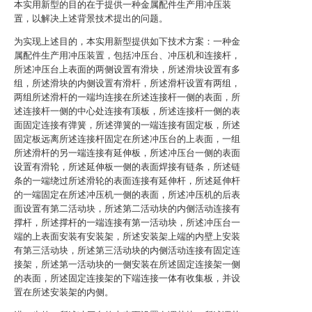
本实用新型的目的在于提供一种金属配件生产用冲压装
置，以解决上述背景技术提出的问题。
为实现上述目的，本实用新型提供如下技术方案：一种金
属配件生产用冲压装置，包括冲压台、冲压机和连接杆，
所述冲压台上表面的两侧设置有滑块，所述滑块设置有多
组，所述滑块的内侧设置有滑杆，所述滑杆设置有两组，
两组所述滑杆的一端均连接在所述连接杆一侧的表面，所
述连接杆一侧的中心处连接有顶板，所述连接杆一侧的表
面固定连接有弹簧，所述弹簧的一端连接有固定板，所述
固定板远离所述连接杆固定在所述冲压台的上表面，一组
所述滑杆的另一端连接有延伸板，所述冲压台一侧的表面
设置有滑轮，所述延伸板一侧的表面焊接有链条，所述链
条的一端绕过所述滑轮的表面连接有延伸杆，所述延伸杆
的一端固定在所述冲压机一侧的表面，所述冲压机的后表
面设置有第二活动块，所述第二活动块的内侧活动连接有
撑杆，所述撑杆的一端连接有第一活动块，所述冲压台一
端的上表面安装有安装架，所述安装架上端的内壁上安装
有第三活动块，所述第三活动块的内侧活动连接有固定连
接架，所述第一活动块的一侧安装在所述固定连接架一侧
的表面，所述固定连接架的下端连接一体有收集板，并设
置在所述安装架的内侧。