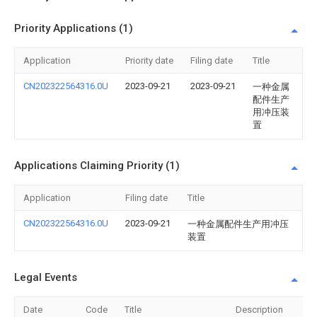
Priority Applications (1)
Application
Priority date
Filing date
Title
CN202322564316.0U
2023-09-21
2023-09-21
一种金属
配件生产
用冲压装
置
Applications Claiming Priority (1)
Application
Filing date
Title
CN202322564316.0U
2023-09-21
一种金属配件生产用冲压
装置
Legal Events
Date
Code
Title
Description