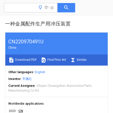
一种金属配件生产用冲压装置
CN220970491U
China
Download PDF
Find Prior Art
Similar
Other languages
English
Inventor
齐佩红
Current Assignee
Shiyan Chuangzhao Automotive Parts
Manufacturing Co ltd
Worldwide applications
2023
CN