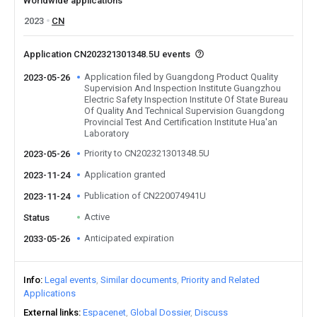
Worldwide applications
2023
CN
Application CN202321301348.5U events
Application filed by Guangdong Product Quality
2023-05-26
Supervision And Inspection Institute Guangzhou
Electric Safety Inspection Institute Of State Bureau
Of Quality And Technical Supervision Guangdong
Provincial Test And Certification Institute Hua'an
Laboratory
Priority to CN202321301348.5U
2023-05-26
Application granted
2023-11-24
Publication of CN220074941U
2023-11-24
Active
Status
Anticipated expiration
2033-05-26
Info
Legal events
Similar documents
Priority and Related
Applications
External links
Espacenet
Global Dossier
Discuss