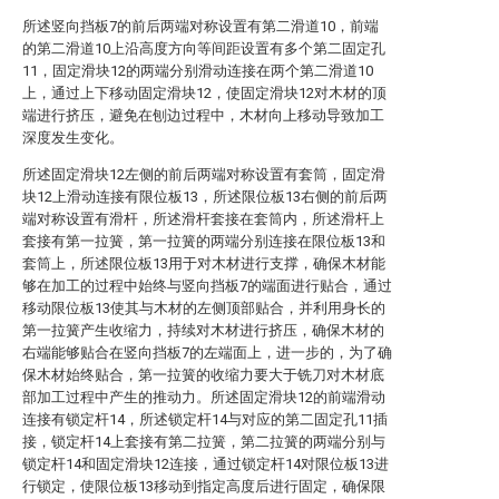
所述竖向挡板7的前后两端对称设置有第二滑道10，前端
的第二滑道10上沿高度方向等间距设置有多个第二固定孔
11，固定滑块12的两端分别滑动连接在两个第二滑道10
上，通过上下移动固定滑块12，使固定滑块12对木材的顶
端进行挤压，避免在刨边过程中，木材向上移动导致加工
深度发生变化。
所述固定滑块12左侧的前后两端对称设置有套筒，固定滑
块12上滑动连接有限位板13，所述限位板13右侧的前后两
端对称设置有滑杆，所述滑杆套接在套筒内，所述滑杆上
套接有第一拉簧，第一拉簧的两端分别连接在限位板13和
套筒上，所述限位板13用于对木材进行支撑，确保木材能
够在加工的过程中始终与竖向挡板7的端面进行贴合，通过
移动限位板13使其与木材的左侧顶部贴合，并利用身长的
第一拉簧产生收缩力，持续对木材进行挤压，确保木材的
右端能够贴合在竖向挡板7的左端面上，进一步的，为了确
保木材始终贴合，第一拉簧的收缩力要大于铣刀对木材底
部加工过程中产生的推动力。所述固定滑块12的前端滑动
连接有锁定杆14，所述锁定杆14与对应的第二固定孔11插
接，锁定杆14上套接有第二拉簧，第二拉簧的两端分别与
锁定杆14和固定滑块12连接，通过锁定杆14对限位板13进
行锁定，使限位板13移动到指定高度后进行固定，确保限