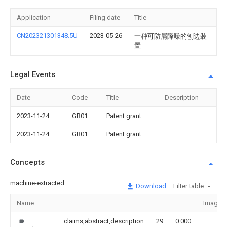
Application
Filing date
Title
CN202321301348.5U
2023-05-26
一种可防屑降噪的刨边装
置
Legal Events
Date
Code
Title
Description
2023-11-24
GR01
Patent grant
2023-11-24
GR01
Patent grant
Concepts
machine-extracted
Download
Filter table
Name
Image
claims,abstract,description
29
0.000