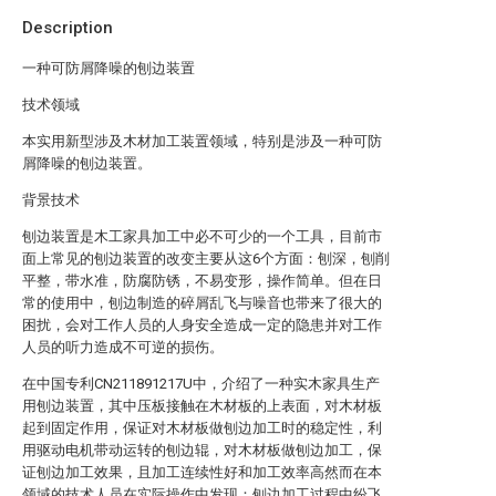
Description
一种可防屑降噪的刨边装置
技术领域
本实用新型涉及木材加工装置领域，特别是涉及一种可防
屑降噪的刨边装置。
背景技术
刨边装置是木工家具加工中必不可少的一个工具，目前市
面上常见的刨边装置的改变主要从这6个方面：刨深，刨削
平整，带水准，防腐防锈，不易变形，操作简单。但在日
常的使用中，刨边制造的碎屑乱飞与噪音也带来了很大的
困扰，会对工作人员的人身安全造成一定的隐患并对工作
人员的听力造成不可逆的损伤。
在中国专利CN211891217U中，介绍了一种实木家具生产
用刨边装置，其中压板接触在木材板的上表面，对木材板
起到固定作用，保证对木材板做刨边加工时的稳定性，利
用驱动电机带动运转的刨边辊，对木材板做刨边加工，保
证刨边加工效果，且加工连续性好和加工效率高然而在本
领域的技术人员在实际操作中发现：刨边加工过程中纷飞