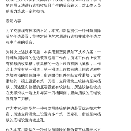
的碎屑无法进行遮挡收集且产生的噪音较大，对工作人员
的听力造成一定的损伤。
发明内容
为了克服现有技术的不足，本实用新型提供一种可防屑降
噪的刨边装置，能够对纷飞的木屑进行遮挡并减少刨边过
程中产生的噪音。
为解决上述技术问题，本实用新型提供如下技术方案：一
种可防屑降噪的刨边装置包括工作台，所述工作台上设置
有梯形的收集槽，收集槽的一边上设置有防飞溅板，工作
台上连接有第一滑道，第一滑道上连接有防止刨边过程中
木块移动的限位组件，所述限位组件包括支撑滑块，支撑
滑块的一端上设置有第一刀槽，支撑滑块上铰接有竖向挡
板，所述竖向挡板的底端设置有铰接柱，所述铰接柱铰接
在支撑滑块一端上并与第一刀槽同侧，竖向挡板的底端设
置有第二刀槽。
作为本实用新型的一种可防屑降噪的刨边装置优选技术方
案，所述支撑滑块上设置有多个第一固定孔，所述竖向挡
板的底端设置有锁止孔。
作为本实用新型的一种可防屑降噪的刨边装置优选技术方