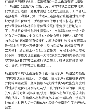
产生的木屑进行收集，收集槽2的一边上设置有防飞溅板
3，所述防飞溅板3为L型板，用于对木材刨边过程中飞溅
的木屑进行遮挡，避免木屑纷飞造成安全隐患，工作台1上
连接有第一滑道4，第一滑道4上连接有防止刨边过程中木
块移动的限位组件，所述限位组件用于对木材进行固定，
使装置能够对木材的任意位置按照任意角度进行刨边加
工，所述限位组件包括支撑滑块5，支撑滑块5的一端上设
置有第一刀槽6，支撑滑块5上铰接有竖向挡板7，所述竖
向挡板7的底端设置有铰接柱，所述铰接柱铰接在支撑滑块
5一端上并与第一刀槽6同侧，竖向挡板7的底端设置有第
二刀槽8，通过在工作台1上设置铣刀，根据木材刨边需求
的不同，使铣刀设置在第一刀槽6或第二刀槽8内使铣刀能
够对接触到的木材位置进行刨边加工，推动支撑滑块5移
动，使铣刀对木材进行刨边加工。
所述支撑滑块5上设置有多个第一固定孔9，所述竖向挡板
7的底端设置有锁止孔，所述第一固定孔9沿铰接柱的轴向
方向等间距设置，竖向挡板7与支撑滑块5形成指定角度后
通过插接定位杆分别穿过与锁止孔的轴线相同的第一固定
孔9，实现对竖向挡板7的锁定，根据木材加工的需求旋转
竖向挡板7，并确保木材与竖向挡板7的一端贴合，使铣刀
能够对木材插入第一刀槽6内的底端沿着指定角度进行刨边
加工。