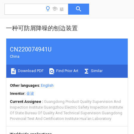
一种可防屑降噪的刨边装置
CN220074941U
China
Download PDF
Find Prior Art
Similar
Other languages
English
Inventor
金波
Current Assignee
Guangdong Product Quality Supervision And
Inspection Institute Guangzhou Electric Safety Inspection Institute
Of State Bureau Of Quality And Technical Supervision Guangdong
Provincial Test And Certification Institute Hua'an Laboratory