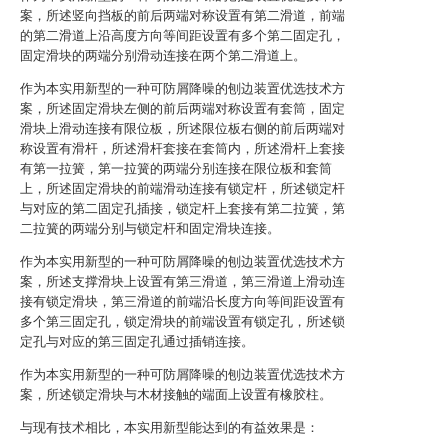
案，所述竖向挡板的前后两端对称设置有第二滑道，前端
的第二滑道上沿高度方向等间距设置有多个第二固定孔，
固定滑块的两端分别滑动连接在两个第二滑道上。
作为本实用新型的一种可防屑降噪的刨边装置优选技术方
案，所述固定滑块左侧的前后两端对称设置有套筒，固定
滑块上滑动连接有限位板，所述限位板右侧的前后两端对
称设置有滑杆，所述滑杆套接在套筒内，所述滑杆上套接
有第一拉簧，第一拉簧的两端分别连接在限位板和套筒
上，所述固定滑块的前端滑动连接有锁定杆，所述锁定杆
与对应的第二固定孔插接，锁定杆上套接有第二拉簧，第
二拉簧的两端分别与锁定杆和固定滑块连接。
作为本实用新型的一种可防屑降噪的刨边装置优选技术方
案，所述支撑滑块上设置有第三滑道，第三滑道上滑动连
接有锁定滑块，第三滑道的前端沿长度方向等间距设置有
多个第三固定孔，锁定滑块的前端设置有锁定孔，所述锁
定孔与对应的第三固定孔通过插销连接。
作为本实用新型的一种可防屑降噪的刨边装置优选技术方
案，所述锁定滑块与木材接触的端面上设置有橡胶柱。
与现有技术相比，本实用新型能达到的有益效果是：