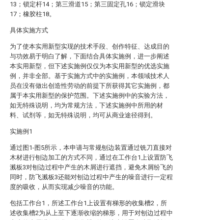
13；锁定杆14；第三滑道15；第三固定孔16；锁定滑块
17；橡胶柱18。
具体实施方式
为了使本实用新型实现的技术手段、创作特征、达成目的
与功效易于明白了解，下面结合具体实施例，进一步阐述
本实用新型，但下述实施例仅仅为本实用新型的优选实施
例，并非全部。基于实施方式中的实施例，本领域技术人
员在没有做出创造性劳动的前提下所获得其它实施例，都
属于本实用新型的保护范围。下述实施例中的实验方法，
如无特殊说明，均为常规方法，下述实施例中所用的材
料、试剂等，如无特殊说明，均可从商业途径得到。
实施例1
通过图1-图5所示，本申请与常规刨边装置通过铣刀直接对
木材进行刨边加工的方式不同，通过在工作台1上设置防飞
溅板3对刨边过程中产生的木屑进行遮挡，避免木屑纷飞的
同时，防飞溅板3还能对刨边过程中产生的噪音进行一定程
度的吸收，从而实现减少噪音的功能。
包括工作台1，所述工作台1上设置有梯形的收集槽2，所
述收集槽2为从上至下逐渐收缩的梯形，用于对刨边过程中