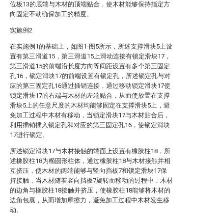
位板13的底端与木材的顶端贴合，使木材能够保持指定方
向固定不动确保加工的精度。
实施例2
在实施例1的基础上，如图1-图5所示，所述支撑滑块5上设
置有第三滑道15，第三滑道15上滑动连接有锁定滑块17，
第三滑道15的前端沿长度方向等间距设置有多个第三固定
孔16，锁定滑块17的前端设置有锁定孔，所述锁定孔与对
应的第三固定孔16通过插销连接，通过移动锁定滑块17使
锁定滑块17的右端与木材的左端贴合，从而使放置在支撑
滑块5上的任意尺度的木材均能够固定在支撑滑块5上，避
免加工过程中木材有移动，当锁定滑块17与木材贴合后，
利用插销插入锁定孔和对应的第三固定孔16，使锁定滑块
17进行锁定。
所述锁定滑块17与木材接触的端面上设置有橡胶柱18，所
述橡胶柱18为椭圆形柱体，通过橡胶柱18与木材接触并相
互挤压，使木材的两端能够与竖向挡板7和锁定滑块17保
持接触，当木材随着竖向挡板7旋转而移动的过程中，木材
的边角与橡胶柱18接触并挤压，使橡胶柱18能够将木材的
边角包裹，从而增加摩擦力，避免加工过程中木材发生移
动。