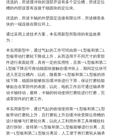
优选的，所述缓冲块的顶部开设有多个定位槽，所述定位
槽的内部设置有连接于稳固块的定位块。
优选的，所述卡轴的外壁固定连接有限位环，所述梯形条
块的一端连接在限位环上。
通过采用上述技术方案，本实用新型所取得的有益效果
为：
本实用新型中，通过气缸的工作可经由第一L型板和第二L
型板带动打磨轮下降或上升，从而适用于不同尺寸的零部
件进行表面处理，具有一定的实用性，且第一L型板和第二
L型板下降后可推动稳固块接触在缓冲块上，期间定位块可
进入至定位槽内，以此，随着第一L型板和第二L型板的持
续下降，稳固块能够按压缓冲块进行下滑，保证打磨轮能
够贴合在零部件的表面，以此，电机工作后可通过轴承带
动卡轴转动，最终，卡轴的转动使得打磨轮进行打磨，完
成零部件的打磨工作。
本实用新型中，通过气缸的收缩使得第一L型板和第二L型
板带动打磨轮上升，且打磨轮上升后缓冲块受限位滑槽的
设计能够与打磨轮分离，以此人工利用外界工具将螺纹柱
进行拆卸，使得第一L型板和第二L型板能够进行分离，且
第一L型板和第二L型板分离后，人工便于将打磨轮从轴承