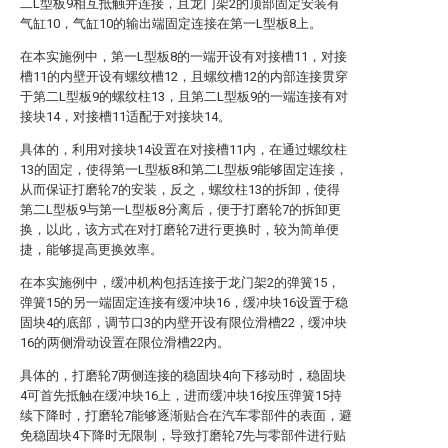
二L型板9相互抵触并连接，且龙门架2的顶部固定安装有
气缸10，气缸10的输出端固定连接在第一L型板8上。
在本实施例中，第一L型板8的一端开设有对接槽11，对接
槽11的内壁开设有螺纹槽12，且螺纹槽12的内部连接贯穿
于第二L型板9的螺纹柱13，且第二L型板9的一端连接有对
接块14，对接槽11适配于对接块14。
具体的，利用对接块14设置在对接槽11内，在通过螺纹柱
13的固定，使得第一L型板8和第二L型板9能够固定连接，
从而保证打磨轮7的安装，反之，螺纹柱13的拆卸，使得
第二L型板9与第一L型板8分离后，便于打磨轮7的拆卸更
换，以此，该方式在对打磨轮7进行更换时，较为简单便
捷，能够提高更换效率。
在本实施例中，缓冲机构包括连接于龙门架2的弹簧15，
弹簧15的另一端固定连接有缓冲块16，缓冲块16设置于稳
固块4的底部，调节口3的内壁开设有限位滑槽22，缓冲块
16的两侧滑动设置在限位滑槽22内。
具体的，打磨轮7两侧连接的稳固块4向下移动时，稳固块
4可首先抵触在缓冲块16上，进而缓冲块16按压弹簧15持
续下降时，打磨轮7能够逐渐贴合在汽车零部件的表面，避
免稳固块4下降时无限制，导致打磨轮7先与零部件进行贴