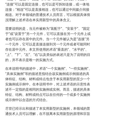
“连接”可以是固定连接，也可以是可拆卸连接，或一体地
连接；“相连”可以是直接相连，也可以通过中间媒介间接
相连。对于本领域的普通技术人员而言，可以根据具体情
况理解上述术语在本实用新型中的具体含义。
需要说明的是，当元件被称为“装配于”、“安装于”、“固定
于”或“设置于”另一个元件，它可以直接在另一个元件上或
者也可以存在居中的元件。当一个元件被认为是“连接”另
一个元件，它可以是直接连接到另一个元件或者可能同时
存在居中元件。本文所使用的术语“垂直的”、“水平的”、
“上”、“下”、“左”、“右”以及类似的表述只是为了说明的目
的，并不表示是唯一的实施方式。
在本说明书的描述中，术语“一个实施例”、“一些实施例”、
“具体实施例”等的描述意指结合该实施例或示例描述的具
体特征、结构、材料或特点包含于本实用新型的至少一个
实施例或示例中。在本说明书中，对上述术语的示意性表
述不一定指的是相同的实施例或实例。而且，描述的具体
特征、结构、材料或特点可以在任何的一个或多个实施例
或示例中以合适的方式结合。
尽管已经示出和描述了本实用新型的实施例，本领域的普
通技术人员可以理解，在不脱离本实用新型的原理和宗旨