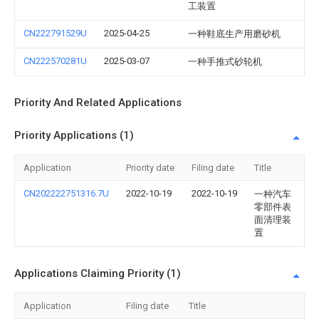
工装置
CN222791529U
2025-04-25
一种鞋底生产用磨砂机
CN222570281U
2025-03-07
一种手推式砂轮机
Priority And Related Applications
Priority Applications (1)
Application
Priority date
Filing date
Title
CN202222751316.7U
2022-10-19
2022-10-19
一种汽车
零部件表
面清理装
置
Applications Claiming Priority (1)
Application
Filing date
Title