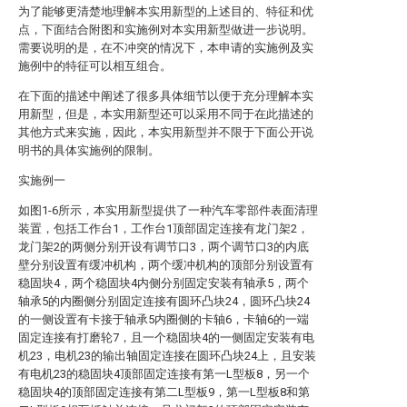
为了能够更清楚地理解本实用新型的上述目的、特征和优
点，下面结合附图和实施例对本实用新型做进一步说明。
需要说明的是，在不冲突的情况下，本申请的实施例及实
施例中的特征可以相互组合。
在下面的描述中阐述了很多具体细节以便于充分理解本实
用新型，但是，本实用新型还可以采用不同于在此描述的
其他方式来实施，因此，本实用新型并不限于下面公开说
明书的具体实施例的限制。
实施例一
如图1-6所示，本实用新型提供了一种汽车零部件表面清理
装置，包括工作台1，工作台1顶部固定连接有龙门架2，
龙门架2的两侧分别开设有调节口3，两个调节口3的内底
壁分别设置有缓冲机构，两个缓冲机构的顶部分别设置有
稳固块4，两个稳固块4内侧分别固定安装有轴承5，两个
轴承5的内圈侧分别固定连接有圆环凸块24，圆环凸块24
的一侧设置有卡接于轴承5内圈侧的卡轴6，卡轴6的一端
固定连接有打磨轮7，且一个稳固块4的一侧固定安装有电
机23，电机23的输出轴固定连接在圆环凸块24上，且安装
有电机23的稳固块4顶部固定连接有第一L型板8，另一个
稳固块4的顶部固定连接有第二L型板9，第一L型板8和第