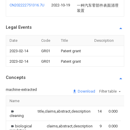
CN202222751316.7U
2022-10-19
一种汽车零部件表面清理
装置
Legal Events
Date
Code
Title
Description
2023-02-14
GR01
Patent grant
2023-02-14
GR01
Patent grant
Concepts
machine-extracted
Download
Filter table
Name
Im
title,claims,abstract,description
14
0.000
cleaning
biological
claims,abstract,description
9
0.000