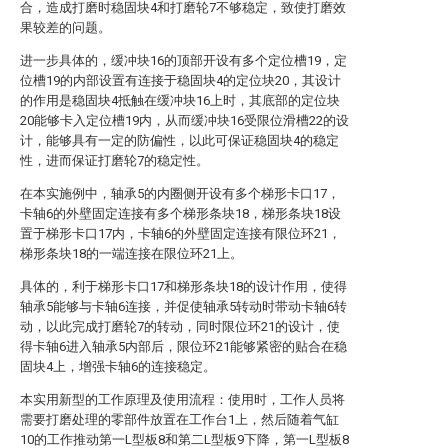
合，造成打磨时稳固块4和打磨轮7不够稳定，致使打磨效
果较差的问题。
进一步具体的，缓冲块16的顶部开设有多个定位槽19，定
位槽19的内部设置有连接于稳固块4的定位块20，其设计
的作用是稳固块4抵触在缓冲块16上时，其底部的定位块
20能够卡入定位槽19内，从而缓冲块16受限位滑槽22的设
计，能够具有一定的防偏性，以此可保证稳固块4的稳定
性，进而保证打磨轮7的稳定性。
在本实施例中，轴承5的内圈侧开设有多个梯形卡口17，
卡轴6的外壁固定连接有多个梯形条块18，梯形条块18设
置于梯形卡口17内，卡轴6的外壁固定连接有限位环21，
梯形条块18的一端连接在限位环21上。
具体的，利于梯形卡口17和梯形条块18的设计作用，使得
轴承5能够与卡轴6连接，并促使轴承5转动时带动卡轴6转
动，以此完成打磨轮7的转动，同时限位环21的设计，使
得卡轴6进入轴承5内部后，限位环21能够紧密的贴合在稳
固块4上，增强卡轴6的连接稳定。
本实用新型的工作原理及使用流程：使用时，工作人员将
需要打磨处理的零部件放置在工作台1上，然后随着气缸
10的工作推动第一L型板8和第二L型板9下降，第一L型板8