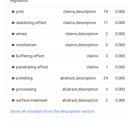
regulation
joint
claims,description
19
0.000
stabilizing effect
claims,description
11
0.000
emery
claims,description
2
0.000
mechanism
claims,description
2
0.000
buffering effect
claims
3
0.000
penetrating effect
claims
1
0.000
polishing
abstract,description
29
0.000
processing
abstract,description
3
0.000
surface treatment
abstract,description
2
0.000
Show all concepts from the description section