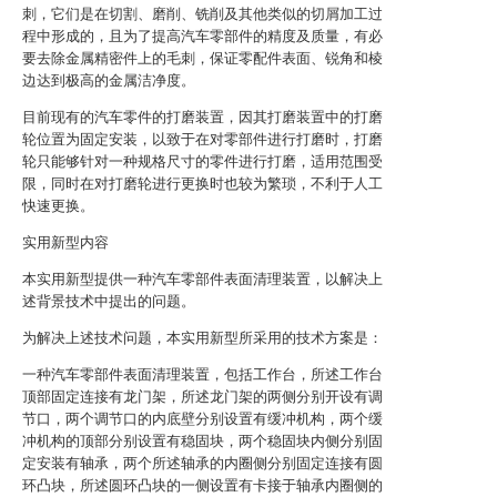
刺，它们是在切割、磨削、铣削及其他类似的切屑加工过
程中形成的，且为了提高汽车零部件的精度及质量，有必
要去除金属精密件上的毛刺，保证零配件表面、锐角和棱
边达到极高的金属洁净度。
目前现有的汽车零件的打磨装置，因其打磨装置中的打磨
轮位置为固定安装，以致于在对零部件进行打磨时，打磨
轮只能够针对一种规格尺寸的零件进行打磨，适用范围受
限，同时在对打磨轮进行更换时也较为繁琐，不利于人工
快速更换。
实用新型内容
本实用新型提供一种汽车零部件表面清理装置，以解决上
述背景技术中提出的问题。
为解决上述技术问题，本实用新型所采用的技术方案是：
一种汽车零部件表面清理装置，包括工作台，所述工作台
顶部固定连接有龙门架，所述龙门架的两侧分别开设有调
节口，两个调节口的内底壁分别设置有缓冲机构，两个缓
冲机构的顶部分别设置有稳固块，两个稳固块内侧分别固
定安装有轴承，两个所述轴承的内圈侧分别固定连接有圆
环凸块，所述圆环凸块的一侧设置有卡接于轴承内圈侧的