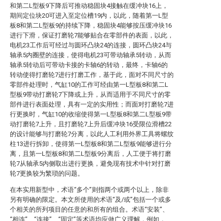
和第二L型板9下降后可推动稳固块4接触在缓冲块16上，
期间定位块20可进入至定位槽19内，以此，随着第一L型
板8和第二L型板9的持续下降，稳固块4能够按压缓冲块16
进行下滑，保证打磨轮7能够贴合在零部件的表面，以此，
电机23工作后可经过与圆环凸块24的连接，圆环凸块24与
轴承5内圈壁的连接，使得电机23可带动轴承5转动，从而
轴承5转动后可带动卡接的卡轴6的转动，最终，卡轴6的
转动使得打磨轮7进行打磨工作，基于此，面对不同尺寸的
零部件处理时，气缸10的工作可经由第一L型板8和第二L
型板9带动打磨轮7下降或上升，从而适用于不同尺寸的零
部件进行表面处理，具有一定的实用性；而面对打磨轮7进
行更换时，气缸10的收缩使得第一L型板8和第二L型板9带
动打磨轮7上升，且打磨轮7上升后缓冲块16受限位滑槽22
的设计能够与打磨轮7分离，以此人工利用外界工具将螺纹
柱13进行拆卸，使得第一L型板8和第二L型板9能够进行分
离，且第一L型板8和第二L型板9分离后，人工便于将打磨
轮7从轴承5内侧取出进行更换，避免现有技术中针对打磨
轮7更换较为繁琐的问题。
在本实用新型中，术语“多个”则指两个或两个以上，除非
另有明确的限定。本文所使用的术语“及/或”包括一个或多
个相关的所列项目的任意的和所有的组合。术语“安装”、
“相连”、“连接”、“固定”等术语均应做广义理解，例如，