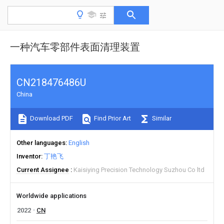
一种汽车零部件表面清理装置
CN218476486U
China
Download PDF
Find Prior Art
Similar
Other languages
English
Inventor
丁艳飞
Current Assignee
Kaisiying Precision Technology Suzhou Co ltd
Worldwide applications
2022
CN