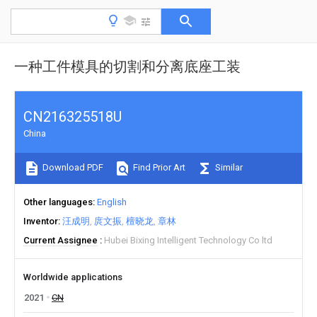
一种工件模具的切割和分离底座工装
CN216325518U
China
Download PDF
Find Prior Art
Similar
Other languages
English
Inventor
汪成明
庹文振
檀晓龙
章林
Current Assignee
Hubei Bixing Intelligent Technology Co ltd
Worldwide applications
2021
CN