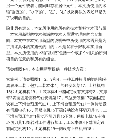
另一个元件或者可能同时存在居中元件。本文所使用的术
语“垂直的”、“水平的”、“左”、“右”以及类似的表述只是为
了说明的目的。
除非另有定义，本文所使用的所有的技术和科学术语与属
于本实用新型的技术领域的技术人员通常理解的含义相
同。本文中在本实用新型的说明书中所使用的术语只是为
了描述具体的实施例的目的，不是旨在于限制本实用新
型。本文所使用的术语“及/或”包括一个或多个相关的所列
项目的任意的和所有的组合。
请参阅图1-4，本实用新型提供一种技术方案：
实施例，请参照图1、2、3和4，一种工件模具的切割和分
离底座工装，包括工装本体4、气缸安装架17、上料机构
18和固定机构19，工装本体4上端固定设有支撑臂2，支撑
臂2表面固定设有气缸安装架17，气缸安装架17表面固定
设有上下滑台预压气缸1，上下滑台预压气缸1一侧传动设
有伺服电机16，伺服电机16下端传动设有环切刀具15，上
下滑台预压气缸1带动环切刀具15下降，伺服电机16带动
环切刀具15旋转对工件进行加工，工装本体4下端固定设
有固定机构19，固定机构19一侧设有上料机构18；