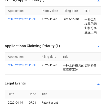
Priority Applications (1)
Application
Priority date
Filing date
Title
CN202122852011.0U
2021-11-20
2021-11-20
一种工件
模具的切
割和分离
底座工装
Applications Claiming Priority (1)
Application
Filing date
Title
CN202122852011.0U
2021-11-20
一种工件模具的切割和分
离底座工装
Legal Events
Date
Code
Title
2022-04-19
GR01
Patent grant