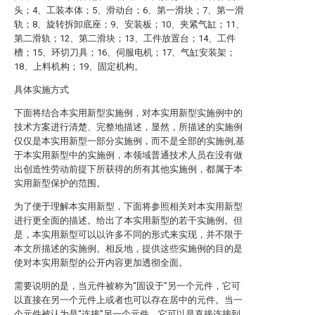
头；4、工装本体；5、滑动台；6、第一滑块；7、第一滑
轨；8、旋转拆卸底座；9、安装板；10、夹紧气缸；11、
第二滑轨；12、第二滑块；13、工件放置台；14、工件
槽；15、环切刀具；16、伺服电机；17、气缸安装架；
18、上料机构；19、固定机构。
具体实施方式
下面将结合本实用新型实施例，对本实用新型实施例中的
技术方案进行清楚、完整地描述，显然，所描述的实施例
仅仅是本实用新型一部分实施例，而不是全部的实施例,基
于本实用新型中的实施例，本领域普通技术人员在没有做
出创造性劳动前提下所获得的所有其他实施例，都属于本
实用新型保护的范围。
为了便于理解本实用新型，下面将参照相关对本实用新型
进行更全面的描述。给出了本实用新型的若干实施例。但
是，本实用新型可以以许多不同的形式来实现，并不限于
本文所描述的实施例。相反地，提供这些实施例的目的是
使对本实用新型的公开内容更加透彻全面。
需要说明的是，当元件被称为“固设于”另一个元件，它可
以直接在另一个元件上或者也可以存在居中的元件。当一
个元件被认为是“连接”另一个元件，它可以是直接连接到