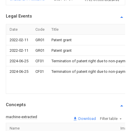
Legal Events
Date
Code
Title
2022-02-11
GR01
Patent grant
2022-02-11
GR01
Patent grant
2024-06-25
CF01
Termination of patent right due to non-payment
2024-06-25
CF01
Termination of patent right due to non-payment
Concepts
machine-extracted
Download
Filter table
Name
Image