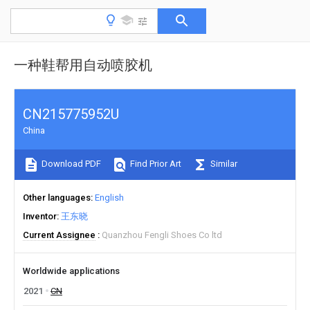
一种鞋帮用自动喷胶机
CN215775952U
China
Download PDF
Find Prior Art
Similar
Other languages
English
Inventor
王东晓
Current Assignee
Quanzhou Fengli Shoes Co ltd
Worldwide applications
2021
CN