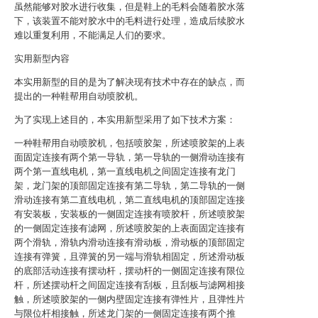
虽然能够对胶水进行收集，但是鞋上的毛料会随着胶水落
下，该装置不能对胶水中的毛料进行处理，造成后续胶水
难以重复利用，不能满足人们的要求。
实用新型内容
本实用新型的目的是为了解决现有技术中存在的缺点，而
提出的一种鞋帮用自动喷胶机。
为了实现上述目的，本实用新型采用了如下技术方案：
一种鞋帮用自动喷胶机，包括喷胶架，所述喷胶架的上表
面固定连接有两个第一导轨，第一导轨的一侧滑动连接有
两个第一直线电机，第一直线电机之间固定连接有龙门
架，龙门架的顶部固定连接有第二导轨，第二导轨的一侧
滑动连接有第二直线电机，第二直线电机的顶部固定连接
有安装板，安装板的一侧固定连接有喷胶杆，所述喷胶架
的一侧固定连接有滤网，所述喷胶架的上表面固定连接有
两个滑轨，滑轨内滑动连接有滑动板，滑动板的顶部固定
连接有弹簧，且弹簧的另一端与滑轨相固定，所述滑动板
的底部活动连接有摆动杆，摆动杆的一侧固定连接有限位
杆，所述摆动杆之间固定连接有刮板，且刮板与滤网相接
触，所述喷胶架的一侧内壁固定连接有弹性片，且弹性片
与限位杆相接触，所述龙门架的一侧固定连接有两个推