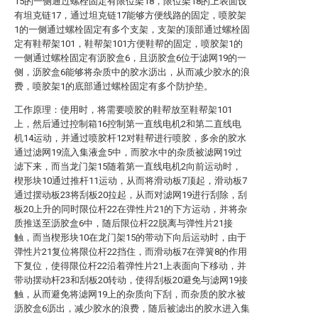
15的一侧通过螺栓固定有限位架18，限位架18的上表面设
有坦克链17，通过坦克链17能够方便线路的固定，喷胶架
1的一侧通过螺栓固定有多个支架，支架的顶部通过螺栓固
定有鞋帮架101，鞋帮架101方便鞋帮的固定，喷胶架1的
一侧通过螺栓固定有沥胶盒6，且沥胶盒6位于滤网19的一
侧，沥胶盒6能够将杂质中的胶水沥出，从而减少胶水的浪
费，喷胶架1的底部通过螺栓固定有多个防护垫。
工作原理：使用时，将需要喷胶的鞋帮放至鞋帮架101
上，然后通过控制箱16控制第一直线电机2和第二直线电
机14运动，并通过喷胶杆12对鞋帮进行喷胶，多余的胶水
通过滤网19流入集液盒5中，而胶水中的杂质被滤网19过
滤下来，而当龙门架15随着第一直线电机2向前运动时，
楔形块10通过推杆11运动，从而将滑动板7顶起，滑动板7
通过摆动板23将刮板20拉起，从而对滤网19进行刮除，刮
板20上升的同时限位杆22在弹性片21的下方运动，并将杂
质推送至沥胶盒6中，随后限位杆22脱离与弹性片21接
触，而当楔形块10在龙门架15的带动下向后运动时，由于
弹性片21复位将限位杆22挡住，而滑动板7在弹簧8的作用
下复位，使得限位杆22沿着弹性片21上表面向下移动，并
带动摆动杆23和刮板20转动，使得刮板20避免与滤网19接
触，从而避免将滤网19上的杂质向下刮，而杂质的胶水被
沥胶盒6沥出，减少胶水的浪费，随后被滤出的胶水进入集