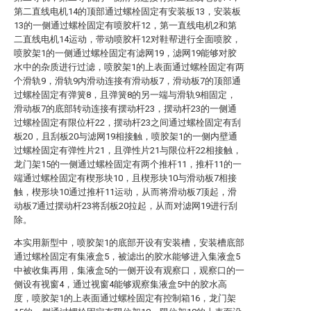
第二直线电机14的顶部通过螺栓固定有安装板13，安装板
13的一侧通过螺栓固定有喷胶杆12，第一直线电机2和第
二直线电机14运动，带动喷胶杆12对鞋帮进行全面喷胶，
喷胶架1的一侧通过螺栓固定有滤网19，滤网19能够对胶
水中的杂质进行过滤，喷胶架1的上表面通过螺栓固定有两
个滑轨9，滑轨9内滑动连接有滑动板7，滑动板7的顶部通
过螺栓固定有弹簧8，且弹簧8的另一端与滑轨9相固定，
滑动板7的底部转动连接有摆动杆23，摆动杆23的一侧通
过螺栓固定有限位杆22，摆动杆23之间通过螺栓固定有刮
板20，且刮板20与滤网19相接触，喷胶架1的一侧内壁通
过螺栓固定有弹性片21，且弹性片21与限位杆22相接触，
龙门架15的一侧通过螺栓固定有两个推杆11，推杆11的一
端通过螺栓固定有楔形块10，且楔形块10与滑动板7相接
触，楔形块10通过推杆11运动，从而将滑动板7顶起，滑
动板7通过摆动杆23将刮板20拉起，从而对滤网19进行刮
除。
本实用新型中，喷胶架1的底部开设有安装槽，安装槽底部
通过螺栓固定有集液盒5，被滤出的胶水能够进入集液盒5
中被收集再用，集液盒5的一侧开设有观察口，观察口的一
侧设有视窗4，通过视窗4能够观察集液盒5中的胶水高
度，喷胶架1的上表面通过螺栓固定有控制箱16，龙门架