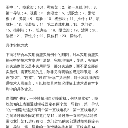
图中：1、喷胶架；101、鞋帮架；2、第一直线电机；3、
第一导轨；4、视窗；5、集液盒；6、沥胶盒；7、滑动
板；8、弹簧；9、滑轨；10、楔形块；11、推杆；12、喷
胶杆；13、安装板；14、第二直线电机；15、龙门架；
16、控制箱；17、坦克链；18、限位架；19、滤网；20、
刮板；21、弹性片；22、限位杆；23、摆动杆。
具体实施方式
下面将结合本实用新型实施例中的附图，对本实用新型实
施例中的技术方案进行清楚、完整地描述，显然，所描述
的实施例仅仅是本实用新型一部分实施例，而不是全部的
实施例。需要说明的是，除非另有明确的规定和限定，术
语“安装”、“连接”、“设置”应做广义理解，对于本领域的普
通技术人员而言，可以根据具体情况理解上述术语在本专
利中的具体含义。
参照图1-图3，一种鞋帮用自动喷胶机，包括喷胶架1，喷
胶架1的上表面通过螺栓固定有两个第一导轨3，第一导轨
3的一侧滑动连接有两个第一直线电机2，第一直线电机2
之间通过螺栓固定有龙门架15，通过第一直线电机2能够
带动龙门架15进行移动，龙门架15的顶部通过螺栓固定有
第二导轨，第二导轨的一侧滑动连接有第二直线电机14，