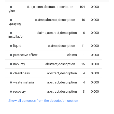
title,claims,abstract,description
104
0.000
glue
claims,abstract,description
46
0.000
spraying
claims,abstract,description
6
0.000
installation
liquid
claims,description
11
0.000
protective effect
claims
1
0.000
impurity
abstract,description
15
0.000
cleanliness
abstract,description
4
0.000
waste material
abstract,description
4
0.000
recovery
abstract,description
3
0.000
Show all concepts from the description section