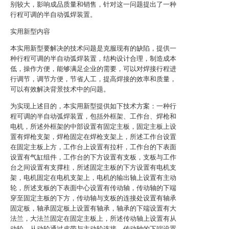
别较大，影响成品质量和销售，针对这一问题提出了一种
行程可调的半自动弧焊装置。
实用新型内容
本实用新型要解决的技术问题是克服现有的缺陷，提供一
种行程可调的半自动弧焊装置，结构设计合理，制造成本
低，操作方便，能够满足企业的需要，可以对焊接行程进
行调节，调节方便，节省人工，提高焊接的效率和质量，
可以有效解决背景技术中的问题。
为实现上述目的，本实用新型提供如下技术方案：一种行
程可调的半自动弧焊装置，包括外框架、工作台、焊枪和
电机，所述外框架的中部设置有固定主板，固定主板上设
置有焊枪支架，焊枪固定在焊枪支架上，所述工作台设置
在固定主板上方，工作台上设置有拉杆，工作台的下表面
设置有气缸组件，工作台的下方设置有支板，支板与工作
台之间设置有支撑柱，所述固定主板的下方设置有电机支
架，电机固定在电机支架上，电机的输出轴上设置有主动
轮，所述支板的下表面中心设置有传动轴，传动轴的下端
穿至固定主板的下方，传动轴与支板的连接处设置有轴承
固定板，轴承固定板上设置有轴承，轴承的下端设置有大
法兰，大法兰固定在固定主板上，所述传动轴上设置有从
动轮，从动轮通过皮带与主动轮连接，传动轴的下端设置