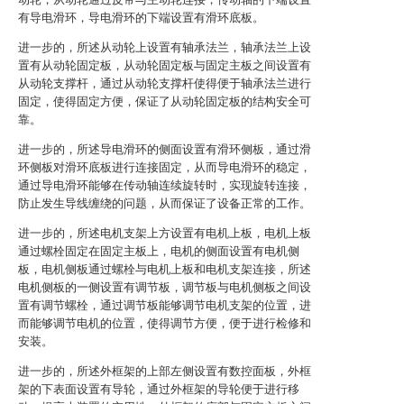
有导电滑环，导电滑环的下端设置有滑环底板。
进一步的，所述从动轮上设置有轴承法兰，轴承法兰上设
置有从动轮固定板，从动轮固定板与固定主板之间设置有
从动轮支撑杆，通过从动轮支撑杆使得便于轴承法兰进行
固定，使得固定方便，保证了从动轮固定板的结构安全可
靠。
进一步的，所述导电滑环的侧面设置有滑环侧板，通过滑
环侧板对滑环底板进行连接固定，从而导电滑环的稳定，
通过导电滑环能够在传动轴连续旋转时，实现旋转连接，
防止发生导线缠绕的问题，从而保证了设备正常的工作。
进一步的，所述电机支架上方设置有电机上板，电机上板
通过螺栓固定在固定主板上，电机的侧面设置有电机侧
板，电机侧板通过螺栓与电机上板和电机支架连接，所述
电机侧板的一侧设置有调节板，调节板与电机侧板之间设
置有调节螺栓，通过调节板能够调节电机支架的位置，进
而能够调节电机的位置，使得调节方便，便于进行检修和
安装。
进一步的，所述外框架的上部左侧设置有数控面板，外框
架的下表面设置有导轮，通过外框架的导轮便于进行移