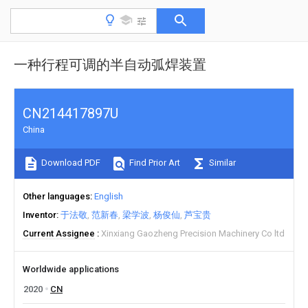
一种行程可调的半自动弧焊装置
CN214417897U
China
Download PDF
Find Prior Art
Similar
Other languages
English
Inventor
于法敬
范新春
梁学波
杨俊仙
芦宝贵
Current Assignee
Xinxiang Gaozheng Precision Machinery Co ltd
Worldwide applications
2020
CN