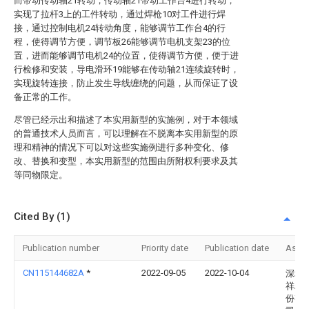
而带动传动轴21转动，传动轴21带动工作台4进行转动，
实现了拉杆3上的工件转动，通过焊枪10对工件进行焊
接，通过控制电机24转动角度，能够调节工作台4的行
程，使得调节方便，调节板26能够调节电机支架23的位
置，进而能够调节电机24的位置，使得调节方便，便于进
行检修和安装，导电滑环19能够在传动轴21连续旋转时，
实现旋转连接，防止发生导线缠绕的问题，从而保证了设
备正常的工作。
尽管已经示出和描述了本实用新型的实施例，对于本领域
的普通技术人员而言，可以理解在不脱离本实用新型的原
理和精神的情况下可以对这些实施例进行多种变化、修
改、替换和变型，本实用新型的范围由所附权利要求及其
等同物限定。
Cited By (1)
Publication number
Priority date
Publication date
Assi
CN115144682A
*
2022-09-05
2022-10-04
深圳
祥精
份有