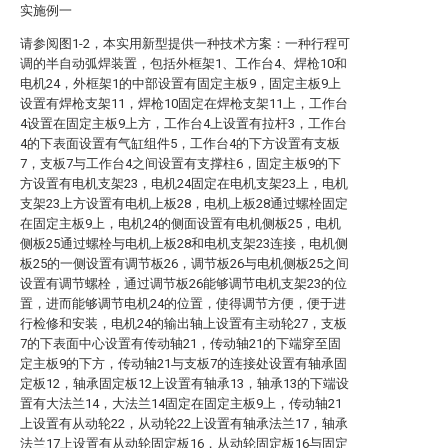
实施例一
请参阅图1-2，本实用新型提供一种技术方案：一种行程可
调的半自动弧焊装置，包括外框架1、工作台4、焊枪10和
电机24，外框架1的中部设置有固定主板9，固定主板9上
设置有焊枪支架11，焊枪10固定在焊枪支架11上，工作台
4设置在固定主板9上方，工作台4上设置有拉杆3，工作台
4的下表面设置有气缸组件5，工作台4的下方设置有支板
7，支板7与工作台4之间设置有支撑柱6，固定主板9的下
方设置有电机支架23，电机24固定在电机支架23上，电机
支架23上方设置有电机上板28，电机上板28通过螺栓固定
在固定主板9上，电机24的侧面设置有电机侧板25，电机
侧板25通过螺栓与电机上板28和电机支架23连接，电机侧
板25的一侧设置有调节板26，调节板26与电机侧板25之间
设置有调节螺栓，通过调节板26能够调节电机支架23的位
置，进而能够调节电机24的位置，使得调节方便，便于进
行检修和安装，电机24的输出轴上设置有主动轮27，支板
7的下表面中心设置有传动轴21，传动轴21的下端穿至固
定主板9的下方，传动轴21与支板7的连接处设置有轴承固
定板12，轴承固定板12上设置有轴承13，轴承13的下端设
置有大法兰14，大法兰14固定在固定主板9上，传动轴21
上设置有从动轮22，从动轮22上设置有轴承法兰17，轴承
法兰17上设置有从动轮固定板16，从动轮固定板16与固定