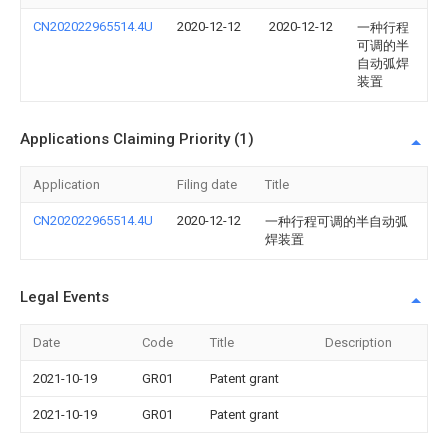
CN202022965514.4U
2020-12-12
2020-12-12
一种行程
可调的半
自动弧焊
装置
Applications Claiming Priority (1)
Application
Filing date
Title
CN202022965514.4U
2020-12-12
一种行程可调的半自动弧
焊装置
Legal Events
Date
Code
Title
Description
2021-10-19
GR01
Patent grant
2021-10-19
GR01
Patent grant