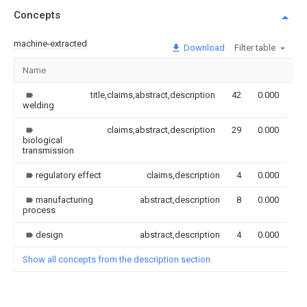
Concepts
machine-extracted
Download
Filter table
Name
Im
title,claims,abstract,description
42
0.000
welding
claims,abstract,description
29
0.000
biological
transmission
regulatory effect
claims,description
4
0.000
manufacturing
abstract,description
8
0.000
process
design
abstract,description
4
0.000
Show all concepts from the description section