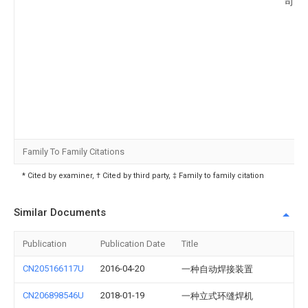
司
Family To Family Citations
* Cited by examiner, † Cited by third party, ‡ Family to family citation
Similar Documents
Publication
Publication Date
Title
CN205166117U
2016-04-20
一种自动焊接装置
CN206898546U
2018-01-19
一种立式环缝焊机