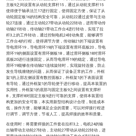
主板9之间设置有从动轮支撑杆15，通过从动轮支撑杆15
使得便于轴承法兰17进行固定，使得固定方便，保证了从
动轮固定板16的结构安全可靠，从动轮22通过皮带与主动
轮27连接，通过主动轮27带动从动轮22转动，进而带动传
动轴21转动，传动轴21带动工作台4进行转动，实现了拉
杆3上的工件转动，通过控制电机24转动角度，能够调节
工作台4的行程，使得调节方便，传动轴21的下端设置有
导电滑环19，导电滑环19的下端设置有滑环底板20，导电
滑环19的侧面设置有滑环侧板18，通过滑环侧板18对滑环
底板20进行连接固定，从而导电滑环19的稳定，通过导电
滑环19能够在传动轴21连续旋转时，实现旋转连接，防止
发生导线缠绕的问题，从而保证了设备正常的工作，外框
架1的上部左侧设置有数控面板2，外框架1的下表面设置
有导轮，通过外框架1的导轮便于进行移动，提高本装置的
实用性，外框架1的底部与固定主板9之间设置有支撑杆
8，支撑杆8对固定主板9进行可靠的支撑，使得本装置结
构更加的安全可靠，本实用新型结构设计合理，制造成本
低，操作方便，能够满足企业的需要，可以对焊接行程进
行调节，调节方便，节省人工，提高焊接的效率和质量。
在使用时：将需要焊接的工件套在拉杆3上，电机24的输
出轴带动主动轮27转动，主动轮27带动从动轮22转动，进