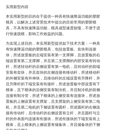
实用新型内容
本实用新型的目的在于提供一种具有快速降温功能的塑胶
模具，以解决上述背景技术中提出的目前常用的塑胶模
具，不具有快速降温功能，模具成型速度较慢，不便于进
行快速脱模，影响工作效益的问题。
为实现上述目的，本实用新型提供如下技术方案：一种具
有快速降温功能的塑胶模具，包括放置板、齿块和连接
块，所述放置板的左端安装有第一支撑脚，且放置板的右
端设置有第二支撑脚，并且第二支撑脚的内部安装有转动
杆，所述转动杆的后侧设置有第一电机，且转动杆的前端
安装有齿块，并且齿块的左侧连接有移动杆，所述移动杆
的外侧安装有外伸块，且移动杆的左端设置有升降杆，并
且升降杆的下端安装有衔接杆，所述放置板中部设置有下
模体，且下模体的后侧安装有制冷机，并且制冷机的前侧
连接有制冷管，所述下模体的上侧安装有连接块，所述放
置板的上侧设置有支撑架，且支撑架的上侧安装有第二电
机，并且第二电机的下侧设置有圆杆，所述圆杆的右侧连
接有传动杆，且传动杆的右侧设置有立杆，并且圆杆与立
杆的外表面均连接有衔接块，所述衔接块的下端安装有上
模体，且上模体的上侧设置有储备块，并且储备块的下侧