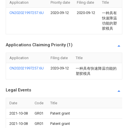
Application
Priority date
Filing date
Title
CN202021997257.6U
2020-09-12
2020-09-12
一种具有
快速降温
功能的塑
胶模具
Applications Claiming Priority (1)
Application
Filing date
Title
CN202021997257.6U
2020-09-12
一种具有快速降温功能的
塑胶模具
Legal Events
Date
Code
Title
2021-10-08
GR01
Patent grant
2021-10-08
GR01
Patent grant