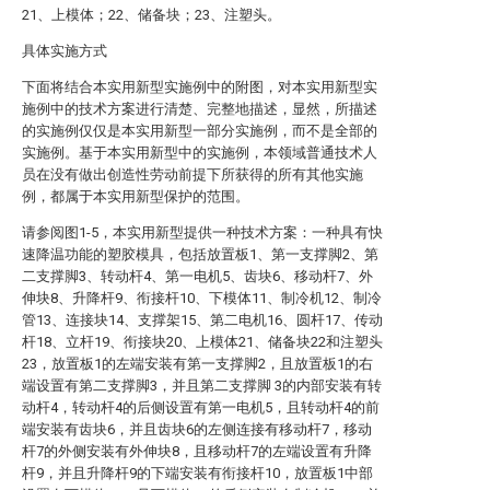
21、上模体；22、储备块；23、注塑头。
具体实施方式
下面将结合本实用新型实施例中的附图，对本实用新型实
施例中的技术方案进行清楚、完整地描述，显然，所描述
的实施例仅仅是本实用新型一部分实施例，而不是全部的
实施例。基于本实用新型中的实施例，本领域普通技术人
员在没有做出创造性劳动前提下所获得的所有其他实施
例，都属于本实用新型保护的范围。
请参阅图1-5，本实用新型提供一种技术方案：一种具有快
速降温功能的塑胶模具，包括放置板1、第一支撑脚2、第
二支撑脚3、转动杆4、第一电机5、齿块6、移动杆7、外
伸块8、升降杆9、衔接杆10、下模体11、制冷机12、制冷
管13、连接块14、支撑架15、第二电机16、圆杆17、传动
杆18、立杆19、衔接块20、上模体21、储备块22和注塑头
23，放置板1的左端安装有第一支撑脚2，且放置板1的右
端设置有第二支撑脚3，并且第二支撑脚 3的内部安装有转
动杆4，转动杆4的后侧设置有第一电机5，且转动杆4的前
端安装有齿块6，并且齿块6的左侧连接有移动杆7，移动
杆7的外侧安装有外伸块8，且移动杆7的左端设置有升降
杆9，并且升降杆9的下端安装有衔接杆10，放置板1中部