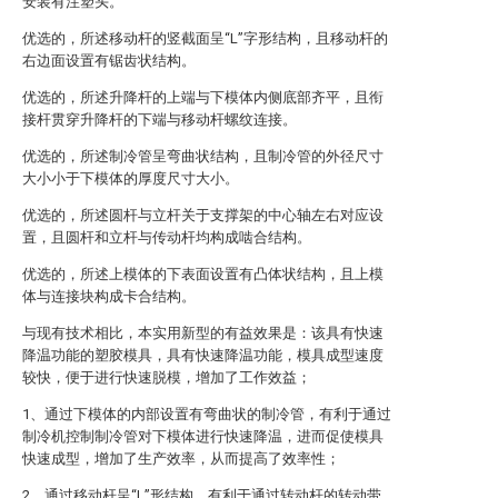
安装有注塑头。
优选的，所述移动杆的竖截面呈“L”字形结构，且移动杆的
右边面设置有锯齿状结构。
优选的，所述升降杆的上端与下模体内侧底部齐平，且衔
接杆贯穿升降杆的下端与移动杆螺纹连接。
优选的，所述制冷管呈弯曲状结构，且制冷管的外径尺寸
大小小于下模体的厚度尺寸大小。
优选的，所述圆杆与立杆关于支撑架的中心轴左右对应设
置，且圆杆和立杆与传动杆均构成啮合结构。
优选的，所述上模体的下表面设置有凸体状结构，且上模
体与连接块构成卡合结构。
与现有技术相比，本实用新型的有益效果是：该具有快速
降温功能的塑胶模具，具有快速降温功能，模具成型速度
较快，便于进行快速脱模，增加了工作效益；
1、通过下模体的内部设置有弯曲状的制冷管，有利于通过
制冷机控制制冷管对下模体进行快速降温，进而促使模具
快速成型，增加了生产效率，从而提高了效率性；
2、通过移动杆呈“L”形结构，有利于通过转动杆的转动带