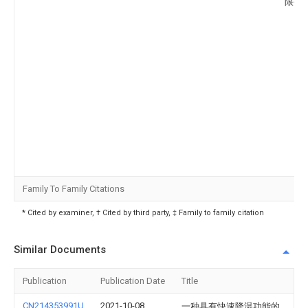
限公
Family To Family Citations
* Cited by examiner, † Cited by third party, ‡ Family to family citation
Similar Documents
Publication
Publication Date
Title
CN214353991U
2021-10-08
一种具有快速降温功能的