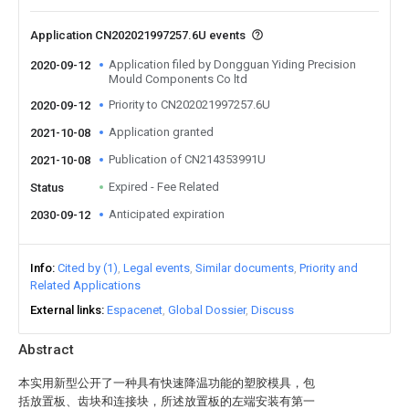
Application CN202021997257.6U events
Application filed by Dongguan Yiding Precision
2020-09-12
Mould Components Co ltd
Priority to CN202021997257.6U
2020-09-12
Application granted
2021-10-08
Publication of CN214353991U
2021-10-08
Expired - Fee Related
Status
Anticipated expiration
2030-09-12
Info
Cited by (1)
Legal events
Similar documents
Priority and
Related Applications
External links
Espacenet
Global Dossier
Discuss
Abstract
本实用新型公开了一种具有快速降温功能的塑胶模具，包
括放置板、齿块和连接块，所述放置板的左端安装有第一