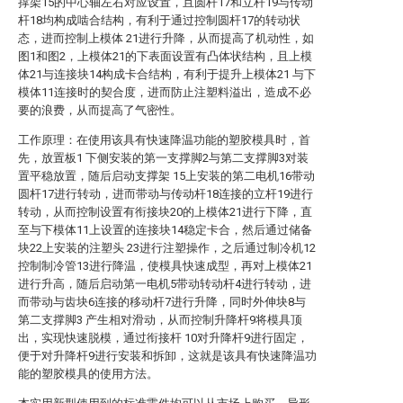
撑架15的中心轴左右对应设置，且圆杆17和立杆19与传动
杆18均构成啮合结构，有利于通过控制圆杆17的转动状
态，进而控制上模体 21进行升降，从而提高了机动性，如
图1和图2，上模体21的下表面设置有凸体状结构，且上模
体21与连接块14构成卡合结构，有利于提升上模体21 与下
模体11连接时的契合度，进而防止注塑料溢出，造成不必
要的浪费，从而提高了气密性。
工作原理：在使用该具有快速降温功能的塑胶模具时，首
先，放置板1 下侧安装的第一支撑脚2与第二支撑脚3对装
置平稳放置，随后启动支撑架 15上安装的第二电机16带动
圆杆17进行转动，进而带动与传动杆18连接的立杆19进行
转动，从而控制设置有衔接块20的上模体21进行下降，直
至与下模体11上设置的连接块14稳定卡合，然后通过储备
块22上安装的注塑头 23进行注塑操作，之后通过制冷机12
控制制冷管13进行降温，使模具快速成型，再对上模体21
进行升高，随后启动第一电机5带动转动杆4进行转动，进
而带动与齿块6连接的移动杆7进行升降，同时外伸块8与
第二支撑脚3 产生相对滑动，从而控制升降杆9将模具顶
出，实现快速脱模，通过衔接杆 10对升降杆9进行固定，
便于对升降杆9进行安装和拆卸，这就是该具有快速降温功
能的塑胶模具的使用方法。