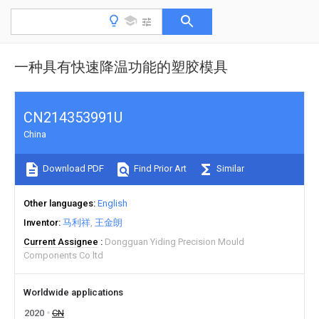
一种具有快速降温功能的塑胶模具
CN214353991U
China
Download PDF
Find Prior Art
Similar
Other languages
English
Inventor
马利祥
王金朗
Current Assignee
Dongguan Yiding Precision Mould
Components Co ltd
Worldwide applications
2020
CN