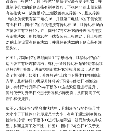
设置有下模体11，且下模体11的后侧安装有制冷机12，并
且制冷机12的前侧连接有制冷管13，下模体11的上侧安装
有连接块14，放置板1的上侧设置有支撑架15，且支撑架
15的上侧安装有第二电机16，并且第二电机16的下侧设置
有圆杆17，圆杆17的右侧连接有传动杆 18，且传动杆18的
右侧设置有立杆19，并且圆杆17与立杆19的外表面均连接
有衔接块20，衔接块20的下端安装有上模体21，且上模体
21的上侧设置有储备块22，并且储备块22的下侧安装有注
塑头23。
如图1，移动杆7的竖截面呈“L”字形结构，且移动杆7的右
边面设置有锯齿状结构，有利于通过转动杆4的转动带动移
动杆7进行升降，进而控制衔接杆10将模具顶出，从而提
高了机动性，如图1，升降杆9的上端与下模体11内侧底部
齐平，且衔接杆10贯穿升降杆9的下端与移动杆7螺纹连
接，有利于对升降杆9与下模体11连接紧密度进行提升，
同时便于对升降杆 9进行安装和拆卸更换，从而提高了气
密性和便捷性。
如图5，制冷管13呈弯曲状结构，且制冷管13的外径尺寸
大小小于下模体11的厚度尺寸大小，有利于通过制冷机12
控制制冷管13对下模体11进行快速降温，进而加快模具成
型，从而提高了效率性，如图1，圆杆17与立杆19关于支