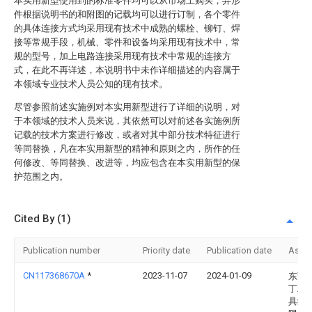
本实用新型使用到的标准零件均可以从市场上购买，异形
件根据说明书的和附图的记载均可以进行订制，各个零件
的具体连接方式均采用现有技术中成熟的螺栓、铆钉、焊
接等常规手段，机械、零件和设备均采用现有技术中，常
规的型号，加上电路连接采用现有技术中常规的连接方
式，在此不再详述，本说明书中未作详细描述的内容属于
本领域专业技术人员公知的现有技术。
尽管参照前述实施例对本实用新型进行了详细的说明，对
于本领域的技术人员来说，其依然可以对前述各实施例所
记载的技术方案进行修改，或者对其中部分技术特征进行
等同替换，凡在本实用新型的精神和原则之内，所作的任
何修改、等同替换、改进等，均应包含在本实用新型的保
护范围之内。
Cited By (1)
Publication number
Priority date
Publication date
Assi
CN117368670A
*
2023-11-07
2024-01-09
东莞
丁精
具组