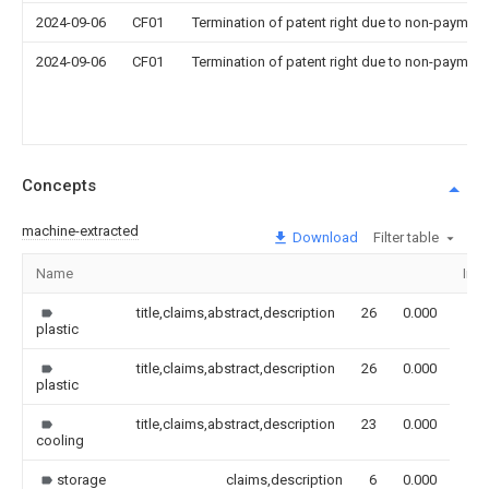
2024-09-06
CF01
Termination of patent right due to non-payment
2024-09-06
CF01
Termination of patent right due to non-payment
Concepts
machine-extracted
Download
Filter table
Name
Ima
title,claims,abstract,description
26
0.000
plastic
title,claims,abstract,description
26
0.000
plastic
title,claims,abstract,description
23
0.000
cooling
storage
claims,description
6
0.000