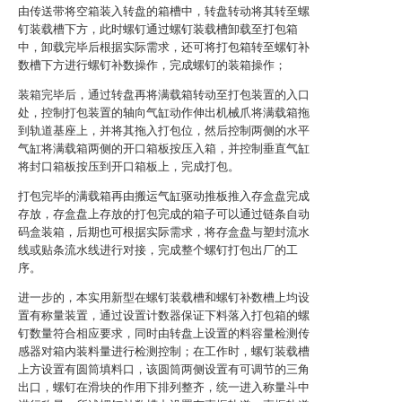
由传送带将空箱装入转盘的箱槽中，转盘转动将其转至螺
钉装载槽下方，此时螺钉通过螺钉装载槽卸载至打包箱
中，卸载完毕后根据实际需求，还可将打包箱转至螺钉补
数槽下方进行螺钉补数操作，完成螺钉的装箱操作；
装箱完毕后，通过转盘再将满载箱转动至打包装置的入口
处，控制打包装置的轴向气缸动作伸出机械爪将满载箱拖
到轨道基座上，并将其拖入打包位，然后控制两侧的水平
气缸将满载箱两侧的开口箱板按压入箱，并控制垂直气缸
将封口箱板按压到开口箱板上，完成打包。
打包完毕的满载箱再由搬运气缸驱动推板推入存盒盘完成
存放，存盒盘上存放的打包完成的箱子可以通过链条自动
码盒装箱，后期也可根据实际需求，将存盒盘与塑封流水
线或贴条流水线进行对接，完成整个螺钉打包出厂的工
序。
进一步的，本实用新型在螺钉装载槽和螺钉补数槽上均设
置有称量装置，通过设置计数器保证下料落入打包箱的螺
钉数量符合相应要求，同时由转盘上设置的料容量检测传
感器对箱内装料量进行检测控制；在工作时，螺钉装载槽
上方设置有圆筒填料口，该圆筒两侧设置有可调节的三角
出口，螺钉在滑块的作用下排列整齐，统一进入称量斗中