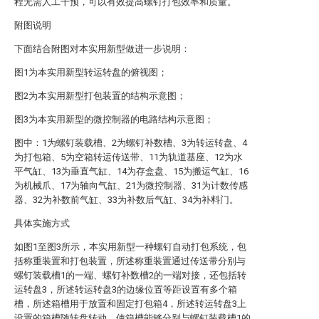
程无需人工干预，可以有效提高螺钉打包效率和质量。
附图说明
下面结合附图对本实用新型做进一步说明：
图1为本实用新型转运转盘的俯视图；
图2为本实用新型打包装置的结构示意图；
图3为本实用新型的微控制器的电路结构示意图；
图中：1为螺钉装载槽、2为螺钉补数槽、3为转运转盘、4
为打包箱、5为空箱转运传送带、11为轨道基座、12为水
平气缸、13为垂直气缸、14为存盒盘、15为搬运气缸、16
为机械爪、17为轴向气缸、21为微控制器、31为计数传感
器、32为补数前气缸、33为补数后气缸、34为补料门。
具体实施方式
如图1至图3所示，本实用新型一种螺钉自动打包系统，包
括称重装置和打包装置，所述称重装置通过传送带分别与
螺钉装载槽1的一端、螺钉补数槽2的一端对接，还包括转
运转盘3，所述转运转盘3的边缘位置等距设置有多个箱
槽，所述箱槽用于放置和固定打包箱4，所述转运转盘3上
设置的箱槽随转盘转动，使箱槽能够分别与螺钉装载槽1的