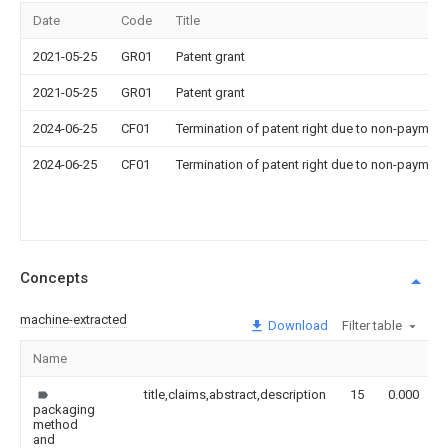
Date
Code
Title
2021-05-25
GR01
Patent grant
2021-05-25
GR01
Patent grant
2024-06-25
CF01
Termination of patent right due to non-payment
2024-06-25
CF01
Termination of patent right due to non-payment
Concepts
machine-extracted
Download
Filter table
Name
title,claims,abstract,description
15
0.000
packaging
method
and