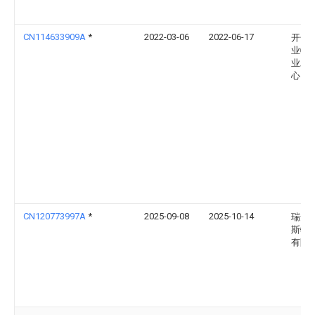
CN114633909A
*
2022-03-06
2022-06-17
开化
业特
业发
心
CN120773997A
*
2025-09-08
2025-10-14
瑞安
斯特
有限