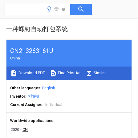
一种螺钉自动打包系统
CN213263161U
China
Download PDF
Find Prior Art
Similar
Other languages
English
Inventor
李翊朝
Current Assignee
Individual
Worldwide applications
2020
CN