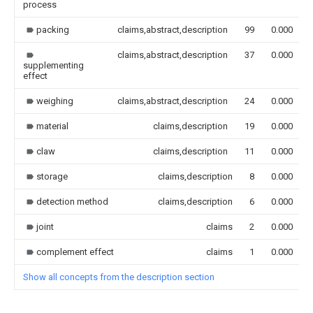
process
packing
claims,abstract,description
99
0.000
claims,abstract,description
37
0.000
supplementing
effect
weighing
claims,abstract,description
24
0.000
material
claims,description
19
0.000
claw
claims,description
11
0.000
storage
claims,description
8
0.000
detection method
claims,description
6
0.000
joint
claims
2
0.000
complement effect
claims
1
0.000
Show all concepts from the description section