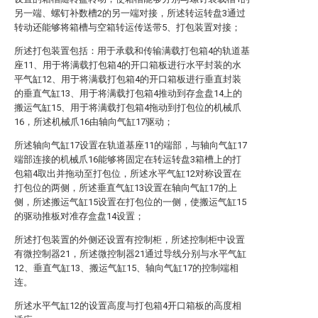
另一端、螺钉补数槽2的另一端对接，所述转运转盘3通过
转动还能够将箱槽与空箱转运传送带5、打包装置对接；
所述打包装置包括：用于承载和传输满载打包箱4的轨道基
座11、用于将满载打包箱4的开口箱板进行水平封装的水
平气缸12、用于将满载打包箱4的开口箱板进行垂直封装
的垂直气缸13、用于将满载打包箱4推动到存盒盘14上的
搬运气缸15、用于将满载打包箱4拖动到打包位的机械爪
16，所述机械爪16由轴向气缸17驱动；
所述轴向气缸17设置在轨道基座11的端部，与轴向气缸17
端部连接的机械爪16能够将固定在转运转盘3箱槽上的打
包箱4取出并拖动至打包位，所述水平气缸12对称设置在
打包位的两侧，所述垂直气缸13设置在轴向气缸17的上
侧，所述搬运气缸15设置在打包位的一侧，使搬运气缸15
的驱动推板对准存盒盘14设置；
所述打包装置的外侧还设置有控制柜，所述控制柜中设置
有微控制器21，所述微控制器21通过导线分别与水平气缸
12、垂直气缸13、搬运气缸15、轴向气缸17的控制端相
连。
所述水平气缸12的设置高度与打包箱4开口箱板的高度相