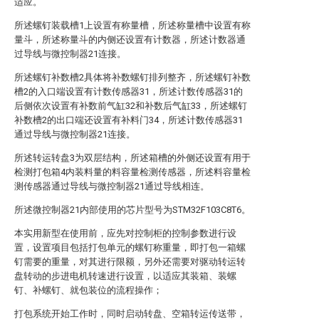
适应。
所述螺钉装载槽1上设置有称量槽，所述称量槽中设置有称
量斗，所述称量斗的内侧还设置有计数器，所述计数器通
过导线与微控制器21连接。
所述螺钉补数槽2具体将补数螺钉排列整齐，所述螺钉补数
槽2的入口端设置有计数传感器31，所述计数传感器31的
后侧依次设置有补数前气缸32和补数后气缸33，所述螺钉
补数槽2的出口端还设置有补料门34，所述计数传感器31
通过导线与微控制器21连接。
所述转运转盘3为双层结构，所述箱槽的外侧还设置有用于
检测打包箱4内装料量的料容量检测传感器，所述料容量检
测传感器通过导线与微控制器21通过导线相连。
所述微控制器21内部使用的芯片型号为STM32F103C8T6。
本实用新型在使用前，应先对控制柜的控制参数进行设
置，设置项目包括打包单元的螺钉称重量，即打包一箱螺
钉需要的重量，对其进行限额，另外还需要对驱动转运转
盘转动的步进电机转速进行设置，以适应其装箱、装螺
钉、补螺钉、就包装位的流程操作；
打包系统开始工作时，同时启动转盘、空箱转运传送带，