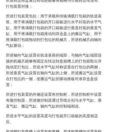
所述转运转盘通过转动还能够将箱槽与空箱转运传送带、
打包装置对接；
所述打包装置包括：用于承载和传输满载打包箱的轨道基
座、用于将满载打包箱的开口箱板进行水平封装的水平气
缸、用于将满载打包箱的开口箱板进行垂直封装的垂直气
缸、用于将满载打包箱推动到存盒盘上的搬运气缸、用于
将满载打包箱拖动到打包位的机械爪，所述机械爪由轴向
气缸驱动；
所述轴向气缸设置在轨道基座的端部，与轴向气缸端部连
接的机械爪能够将固定在转运转盘箱槽上的打包箱取出并
拖动至打包位，所述水平气缸对称设置在打包位的两侧，
所述垂直气缸设置在轴向气缸的上侧，所述搬运气缸设置
在打包位的一侧，使搬运气缸的驱动推板对准存盒盘设
置；
所述打包装置的外侧还设置有控制柜，所述控制柜中设置
有微控制器，所述微控制器通过导线分别与水平气缸、垂
直气缸、搬运气缸、轴向气缸的控制端相连。
所述水平气缸的设置高度与打包箱开口箱板的高度相适
应。
所述螺钉装载槽上设置有称量槽，所述称量槽中设置有称