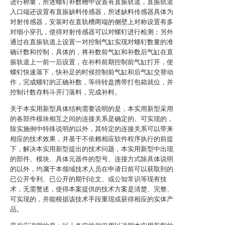
进行称量，所述螺钉补数槽中设置有直振轨道，直振轨道
入口端还设置有直振缺料传感器，所述缺料传感器具体为
对射传感器，安装时在直轨槽两端的侧壁上对称设置有多
对细小穿孔，使得对射传感器可以对螺钉进行检测；另外
通过在直振轨道上设置一对控制气缸实现对螺钉数量的准
确计数和控制，具体的，将补数前气缸和补数后气缸在直
振轨道上一前一后设置，在补料前期控制前气缸打开，使
螺钉快速落下，快补足的时候控制前气缸和后气缸交替动
作，完成螺钉的正确补数，等待转盘携带打包箱就位，并
控制计数存料斗开门落料，完成补料。
关于本实用新型具体结构需要说明的是，本实用新型采用
的各部件模块相互之间的连接关系是确定的、可实现的，
除实施例中特殊说明的以外，其特定的连接关系可以带来
相应的技术效果，并基于不依赖相应软件程序执行的前提
下，解决本实用新型提出的技术问题，本实用新型中出现
的部件、模块、具体元器件的型号、连接方式除具体说明
的以外，均属于本领域技术人员在申请日前可以获取到的
已公开专利、已公开的期刊论文、或公知常识等现有技
术，无需赘述，使得本案提供的技术方案是清楚、完整、
可实现的，并能根据该技术手段重现或获得相应的实体产
品。