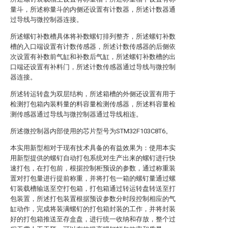
量斗，所述称量斗的内侧还设置有计数器，所述计数器通
过导线与微控制器连接。
所述螺钉补数槽具体将补数螺钉排列整齐，所述螺钉补数
槽的入口端设置有计数传感器，所述计数传感器的后侧依
次设置有补数前气缸和补数后气缸，所述螺钉补数槽的出
口端还设置有补料门，所述计数传感器通过导线与微控制
器连接。
所述转运转盘为双层结构，所述箱槽的外侧还设置有用于
检测打包箱内装料量的料容量检测传感器，所述料容量检
测传感器通过导线与微控制器通过导线相连。
所述微控制器内部使用的芯片型号为STM32F103C8T6。
本实用新型相对于现有技术具备的有益效果为：使用本实
用新型提供的螺钉自动打包系统对生产出来的螺钉进行快
速打包，在打包前，根据控制柜预设的参数，通过称重装
置对打包量进行提前称重，并将打包一箱的螺钉量通过螺
钉装载槽输送至空打包箱，打包箱通过转运转盘转送至打
包装置，所述打包装置根据预设参数分时段控制相应的气
缸动作，完成将装满螺钉的打包箱封装的工作，并将封装
好的打包箱推送至存盒盘，进行统一收纳和存放，整个过