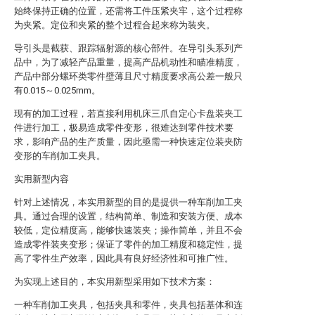
始终保持正确的位置，还需将工件压紧夹牢，这个过程称
为夹紧。定位和夹紧的整个过程合起来称为装夹。
导引头是截获、跟踪辐射源的核心部件。在导引头系列产
品中，为了减轻产品重量，提高产品机动性和瞄准精度，
产品中部分螺环类零件壁薄且尺寸精度要求高公差一般只
有0.015～0.025mm。
现有的加工过程，若直接利用机床三爪自定心卡盘装夹工
件进行加工，极易造成零件变形，很难达到零件技术要
求，影响产品的生产质量，因此亟需一种快速定位装夹防
变形的车削加工夹具。
实用新型内容
针对上述情况，本实用新型的目的是提供一种车削加工夹
具。通过合理的设置，结构简单、制造和安装方便、成本
较低，定位精度高，能够快速装夹；操作简单，并且不会
造成零件装夹变形；保证了零件的加工精度和稳定性，提
高了零件生产效率，因此具有良好经济性和可推广性。
为实现上述目的，本实用新型采用如下技术方案：
一种车削加工夹具，包括夹具和零件，夹具包括基体和连