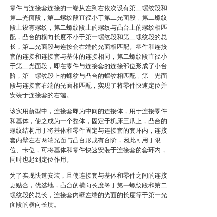
零件与连接套连接的一端从左到右依次设有第二螺纹段和
第二光面段，第二螺纹段直径小于第二光面段，第二螺纹
段上设有螺纹，第二螺纹段上的螺纹与凸台上的螺纹相匹
配，凸台的横向长度不小于第一螺纹段和第二螺纹段的总
长，第二光面段与连接套右端的光面相匹配。零件和连接
套的连接和连接套与基体的连接相同，第二螺纹段直径小
于第二光面段，即在零件与连接套的连接部位形成了小台
阶，第二螺纹段上的螺纹与凸台的螺纹相匹配，第二光面
段与连接套右端的光面相匹配，实现了将零件快速定位并
安装于连接套的右端。
该实用新型中，连接套即为中间的连接体，用于连接零件
和基体，使之成为一个整体，固定于机床三爪上，凸台的
螺纹结构用于将基体和零件固定与连接套的套环内，连接
套内壁左右两端光面与凸台形成有台阶，因此可用于限
位、卡位，可将基体和零件快速安装于连接套的套环内，
同时也起到定位作用。
为了实现快速安装，且使连接套与基体和零件之间的连接
更贴合，优选地，凸台的横向长度等于第一螺纹段和第二
螺纹段的总长，连接套内壁左端的光面的长度等于第一光
面段的横向长度。