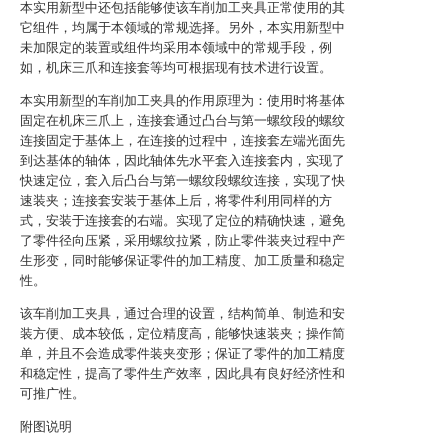
本实用新型中还包括能够使该车削加工夹具正常使用的其
它组件，均属于本领域的常规选择。另外，本实用新型中
未加限定的装置或组件均采用本领域中的常规手段，例
如，机床三爪和连接套等均可根据现有技术进行设置。
本实用新型的车削加工夹具的作用原理为：使用时将基体
固定在机床三爪上，连接套通过凸台与第一螺纹段的螺纹
连接固定于基体上，在连接的过程中，连接套左端光面先
到达基体的轴体，因此轴体先水平套入连接套内，实现了
快速定位，套入后凸台与第一螺纹段螺纹连接，实现了快
速装夹；连接套安装于基体上后，将零件利用同样的方
式，安装于连接套的右端。实现了定位的精确快速，避免
了零件径向压紧，采用螺纹拉紧，防止零件装夹过程中产
生形变，同时能够保证零件的加工精度、加工质量和稳定
性。
该车削加工夹具，通过合理的设置，结构简单、制造和安
装方便、成本较低，定位精度高，能够快速装夹；操作简
单，并且不会造成零件装夹变形；保证了零件的加工精度
和稳定性，提高了零件生产效率，因此具有良好经济性和
可推广性。
附图说明