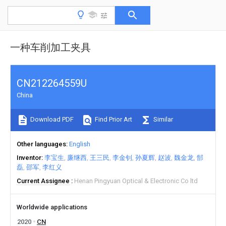
一种车削加工夹具
CN212264559U
China
Download PDF
Find Prior Art
Similar
Other languages
English
Inventor
李宝生
廉继西
王三民
李金钊
孙夏辉
赵波
魏金龙
郜
磊
邵军
李红义
Current Assignee
Henan Pingyuan Optical & Electronic Co ltd
Worldwide applications
2020
CN