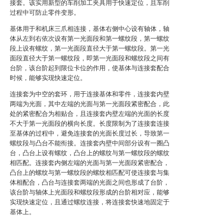
接套。该实用新型的车削加工夹具用于快速定位，且车削
过程中可防止零件变形。
基体用于和机床三爪相连接，基体右侧中心设有轴体，轴
体从左到右依次设有第一光面段和第一螺纹段，第一螺纹
段上设有螺纹，第一光面段直径大于第一螺纹段。第一光
面段直径大于第一螺纹段，即第一光面段和螺纹段之间有
台阶，该台阶起到限位卡位的作用，使基体与连接套配合
时候，能够实现快速定位。
连接套为中空的套环，用于连接基体和零件，连接套内壁
两端为光面，其中左端的光面与第一光面段紧密配合，此
处的紧密配合为相贴合，且连接套内壁左端的光面的长度
不大于第一光面段的横向长度。长度限制为了连接套连接
至基体的过程中，避免连接套的光面长度过长，导致第一
螺纹段与凸台不能衔接。连接套内壁中间部分设有一圈凸
台，凸台上设有螺纹，凸台上的螺纹与第一螺纹段的螺纹
相匹配。连接套内侧左端的光面与第一光面段紧密配合，
凸台上的螺纹与第一螺纹段的螺纹相匹配可使连接套与集
体相配合，凸台与连接套两端的光面之间也形成了台阶，
该台阶与轴体上光面段和螺纹段形成的台阶相对应，能够
实现快速定位，且通过螺纹连接，将连接套快速地固定于
基体上。