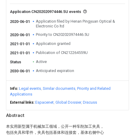
Application CN202020974446.5U events
Application filed by Henan Pingyuan Optical &
2020-06-01
Electronic Co ltd
Priority to CN202020974446.5U
2020-06-01
Application granted
2021-01-01
Publication of CN212264559U
2021-01-01
Active
Status
Anticipated expiration
2030-06-01
Info
Legal events
Similar documents
Priority and Related
Applications
External links
Espacenet
Global Dossier
Discuss
Abstract
本实用新型属于机械加工领域，公开一种车削加工夹具，
包括夹具和零件，夹具包括基体和连接套，基体右侧中心