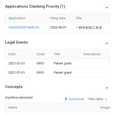
Applications Claiming Priority (1)
Application
Filing date
Title
CN202020974446.5U
2020-06-01
一种车削加工夹具
Legal Events
Date
Code
Title
Description
2021-01-01
GR01
Patent grant
2021-01-01
GR01
Patent grant
Concepts
machine-extracted
Download
Filter table
Name
Image