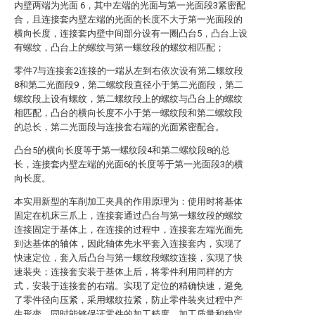
内壁两端为光面 6，其中左端的光面与第一光面段3紧密配
合，且连接套内壁左端的光面的长度不大于第一光面段的
横向长度，连接套内壁中间部分设有一圈凸台5，凸台上设
有螺纹，凸台上的螺纹与第一螺纹段的螺纹相匹配；
零件7与连接套2连接的一端从左到右依次设有第二螺纹段
8和第二光面段9，第二螺纹段直径小于第二光面段，第二
螺纹段上设有螺纹，第二螺纹段上的螺纹与凸台上的螺纹
相匹配，凸台的横向长度不小于第一螺纹段和第二螺纹段
的总长，第二光面段与连接套右端的光面紧密配合。
凸台5的横向长度等于第一螺纹段4和第二螺纹段8的总
长，连接套内壁左端的光面6的长度等于第一光面段3的横
向长度。
本实用新型的车削加工夹具的作用原理为：使用时将基体
固定在机床三爪上，连接套通过凸台与第一螺纹段的螺纹
连接固定于基体上，在连接的过程中，连接套左端光面先
到达基体的轴体，因此轴体先水平套入连接套内，实现了
快速定位，套入后凸台与第一螺纹段螺纹连接，实现了快
速装夹；连接套安装于基体上后，将零件利用同样的方
式，安装于连接套的右端。实现了定位的精确快速，避免
了零件径向压紧，采用螺纹拉紧，防止零件装夹过程中产
生形变，同时能够保证零件的加工精度、加工质量和稳定