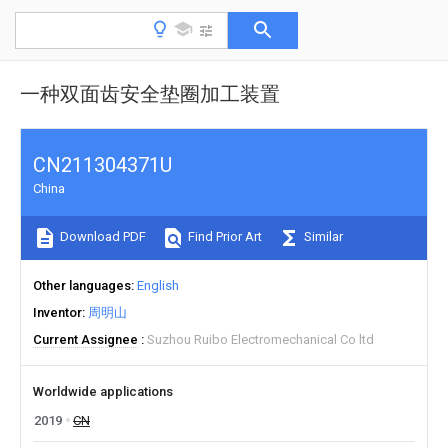
一种双面齿安全垫圈加工装置
CN211304371U
China
Download PDF
Find Prior Art
Similar
Other languages
English
Inventor
周明山
Current Assignee
Suzhou Ruibo Electromechanical Co ltd
Worldwide applications
2019
CN