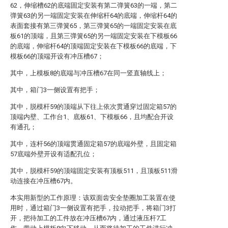
62，伸缩槽62的底端固定安装有第二弹簧63的一端，第二
弹簧63的另一端固定安装在伸缩杆64的底端，伸缩杆64的
表面套接有第三弹簧65，第三弹簧65的一端固定安装在底
板61的顶端，且第三弹簧65的另一端固定安装在下模板66
的底端，伸缩杆64的顶端固定安装在下模板66的底端，下
模板66的顶端开设有冲压槽67；
其中，上模板8的底端与冲压槽67在同一竖直轴线上；
其中，箱门3一侧设置有把手；
其中，脱模杆59的顶端从下往上依次贯通穿过固定箱57的
顶端内壁、工作台1、底板61、下模板66，且均配合开设
有通孔；
其中，连杆56的顶端贯通固定箱57的底端外壁，且固定箱
57底端外壁开设有适配孔位；
其中，脱模杆59的顶端固定安装有顶板511，且顶板511滑
动连接在冲压槽67内。
本实用新型的工作原理：该双面齿安全垫圈加工装置在使
用时，通过箱门3一侧设置有把手，拉动把手，将箱门3打
开，把待加工的工件放在冲压槽67内，通过液压杆7工