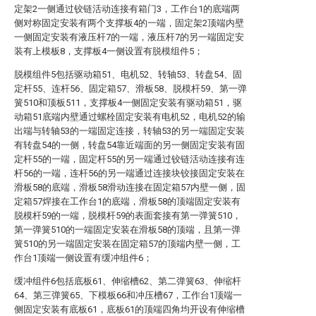
定架2一侧通过铰链活动连接有箱门3，工作台1的底端两
侧对称固定安装有两个支撑板4的一端，固定架2顶端内壁
一侧固定安装有液压杆7的一端，液压杆7的另一端固定安
装有上模板8，支撑板4一侧设置有脱模组件5；
脱模组件5包括驱动箱51、电机52、转轴53、转盘54、固
定杆55、连杆56、固定箱57、滑板58、脱模杆59、第一弹
簧510和顶板511，支撑板4一侧固定安装有驱动箱51，驱
动箱51底端内壁通过螺栓固定安装有电机52，电机52的输
出端与转轴53的一端固定连接，转轴53的另一端固定安装
有转盘54的一侧，转盘54靠近端面的另一侧固定安装有固
定杆55的一端，固定杆55的另一端通过铰链活动连接有连
杆56的一端，连杆56的另一端通过连接块铰接固定安装在
滑板58的底端，滑板58滑动连接在固定箱57内壁一侧，固
定箱57焊接在工作台1的底端，滑板58的顶端固定安装有
脱模杆59的一端，脱模杆59的表面套接有第一弹簧510，
第一弹簧510的一端固定安装在滑板58的顶端，且第一弹
簧510的另一端固定安装在固定箱57的顶端内壁一侧，工
作台1顶端一侧设置有缓冲组件6；
缓冲组件6包括底板61、伸缩槽62、第二弹簧63、伸缩杆
64、第三弹簧65、下模板66和冲压槽67，工作台1顶端一
侧固定安装有底板61，底板61的顶端四角均开设有伸缩槽