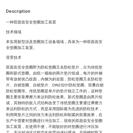
Description
一种双面齿安全垫圈加工装置
技术领域
本实用新型涉及垫圈加工设备领域，具体为一种双面齿安
全垫圈加工装置。
背景技术
双面齿安全垫圈即为防松垫圈又名防松垫片，分为传统垫
圈和新式垫圈。由统一规格的两片垫片组成，每片的外侧
带有放射状凸纹面，内侧为斜齿面，防松垫圈又名防松垫
片、自锁垫圈、自锁垫片、DIN25201防松垫圈、双叠自锁
防松垫圈等。传统垫圈是单片的垫片独立工作的，这种垫
圈主要依靠摩擦力来达到防松效果。新式垫圈是由两片组
成，其独特的嵌入式结构改变了传统垫圈主要通过摩擦力
来达到防松的方式，而是采用国际最为先进的防松技术，
利用两垫片之间的张力来达到防松和制紧的双重效果，在
生产中需要对垫圈进行冲压加工，现有的双面齿安全垫圈
加工装置，在使用不便，不能较好的对垫圈进行冲压加
工，无法对冲压过程产生的震动进行缓冲，且脱模时取下