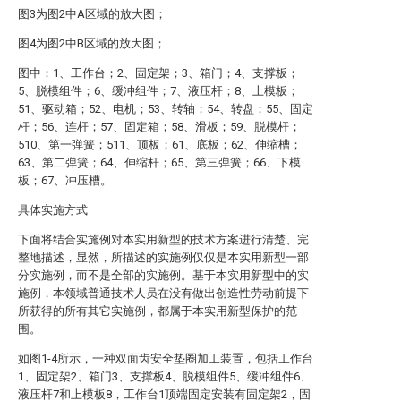
图3为图2中A区域的放大图；
图4为图2中B区域的放大图；
图中：1、工作台；2、固定架；3、箱门；4、支撑板；
5、脱模组件；6、缓冲组件；7、液压杆；8、上模板；
51、驱动箱；52、电机；53、转轴；54、转盘；55、固定
杆；56、连杆；57、固定箱；58、滑板；59、脱模杆；
510、第一弹簧；511、顶板；61、底板；62、伸缩槽；
63、第二弹簧；64、伸缩杆；65、第三弹簧；66、下模
板；67、冲压槽。
具体实施方式
下面将结合实施例对本实用新型的技术方案进行清楚、完
整地描述，显然，所描述的实施例仅仅是本实用新型一部
分实施例，而不是全部的实施例。基于本实用新型中的实
施例，本领域普通技术人员在没有做出创造性劳动前提下
所获得的所有其它实施例，都属于本实用新型保护的范
围。
如图1-4所示，一种双面齿安全垫圈加工装置，包括工作台
1、固定架2、箱门3、支撑板4、脱模组件5、缓冲组件6、
液压杆7和上模板8，工作台1顶端固定安装有固定架2，固