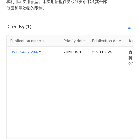
和利用本实用新型。本实用新型仅受权利要求书及其全部
范围和等效物的限制。
Cited By (1)
Publication number
Priority date
Publication date
Assi
CN116475323A
*
2023-05-10
2023-07-25
青岛
科技
公司