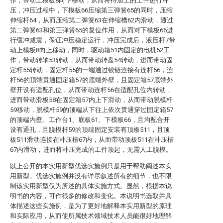
作，带动上模板8向下移动，从而将待加工的工件进行冲
压，冲压过程中，下模板66压缩第三弹簧65的同时，压缩
伸缩杆64，从而压缩第二弹簧63在伸缩槽62内滑动，通过
第二弹簧63和第三弹簧65的复位作用，从而对下模板66进
行缓冲减震，保证冲压稳定运行，冲压完成后，液压杆7带
动上模板8向上移动，同时，驱动箱51内固定的电机52工
作，带动转轴53转动，从而带动转盘54转动，进而带动固
定杆55转动，固定杆55的一端通过铰链连接有连杆56，连
杆56的顶端贯通固定箱57的底端外壁，且固定箱57底端外
壁开设有适配孔位，从而带动连杆56在适配孔位内转动，
进而带动滑板58在固定箱57内上下滑动，从而带动脱模杆
59移动，脱模杆59的顶端从下往上依次贯通穿过固定箱57
的顶端内壁、工作台1、底板61、下模板66，且均配合开
设有通孔，且脱模杆59的顶端固定安装有顶板511，且顶
板511滑动连接在冲压槽67内，从而带动顶板511在冲压槽
67内滑动，进而将冲压完成的工件顶起，无需人工脱模。
以上公开的本实用新型优选实施例只是用于帮助阐述本实
用新型。优选实施例并没有详尽叙述所有的细节，也不限
制该实用新型仅为所述的具体实施方式。显然，根据本说
明书的内容，可作很多的修改和变化。本说明书选取并具
体描述这些实施例，是为了更好地解释本实用新型的原理
和实际应用，从而使所属技术领域技术人员能很好地理解