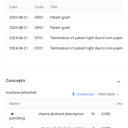
Date
Code
Title
2020-08-21
GR01
Patent grant
2020-08-21
GR01
Patent grant
2024-06-21
CF01
Termination of patent right due to non-payment
2024-06-21
CF01
Termination of patent right due to non-payment
Concepts
machine-extracted
Download
Filter table
Name
Image
claims,abstract,description
16
0.000
punching