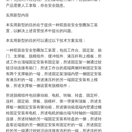
产品需要人工拿取，存在安全隐患。
实用新型内容
本实用新型的目的在于提供一种双面齿安全垫圈加工装
置，以解决上述背景技术中提出的问题。
本实用新型的目的可以通过以下技术方案实现：
一种双面齿安全垫圈加工装置，包括工作台、固定架、箱
门、支撑板、脱模组件、缓冲组件、液压杆和上模板，所
述工作台顶端固定安装有固定架，所述固定架一侧通过铰
链活动连接有箱门，所述工作台的底端两侧对称固定安装
有两个支撑板的一端，所述固定架顶端内壁一侧固定安装
有液压杆的一端，所述液压杆的另一端固定安装有上模
板，所述支撑板一侧设置有脱模组件；
所述脱模组件包括驱动箱、电机、转轴、转盘、固定杆、
连杆、固定箱、滑板、脱模杆、第一弹簧和顶板，所述支
撑板一侧固定安装有驱动箱，所述驱动箱底端内壁通过螺
栓固定安装有电机，所述电机的输出端与转轴的一端固定
连接，所述转轴的另一端固定安装有转盘的一侧，所述转
盘靠近端面的另一侧固定安装有固定杆的一端，所述固定
杆的另一端通过铰链活动连接有连杆的一端，所述连杆的