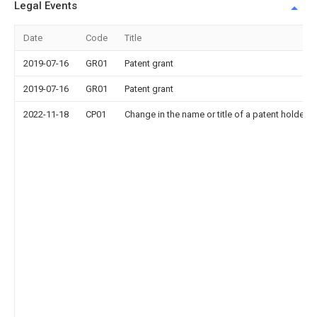
Legal Events
Date
Code
Title
2019-07-16
GR01
Patent grant
2019-07-16
GR01
Patent grant
2022-11-18
CP01
Change in the name or title of a patent holder