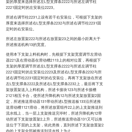
架的厚度来选择所述左L型支撑条2222与所述左调节柱
2221固定时的左安装位2223。
所述右调节柱2231上设有若干右安装位，可根据下支架的
厚度来选择所述右L型支撑条2232与所述右调节柱2231固
定时的右安装位。
所述左放置架222与所述右放置架23之间的最小距离大于
所述推送机构13的宽度。
使用本下支架上料机构时，先根据下支架宽度调节左滑动
器221及右滑动器在滑动槽2113上的相对位置，再根据下
支架的厚度调节所述左L型支撑条2222与所述左调节柱
2221固定时的左安装位2223及所述右L型支撑条2232与所
述右调节柱2231固定时的右安装位，再将下支架放在所述
左L型支撑条2222及所述右L型支撑条2232上，最后将下支
架放置架送入上料机构，所述卡接块123与所述卡接槽
2121相互卡合，使所述升降机构12与所述支架放置架2固
定，所述推送滑动器131带动所述L型推送板133沿所述推
送滑动槽1121滑动，将所述放置组件22上的上支架推送到
流水线上，当一层上支架推送完毕时，所述升降机构12带
动所述下支架放置架2上升，所述推送滑动器131又可以推
送位于下层的上支架，依此类推，直到所述下支架放置架2
内的上支架全部被推送到流水线上为止。