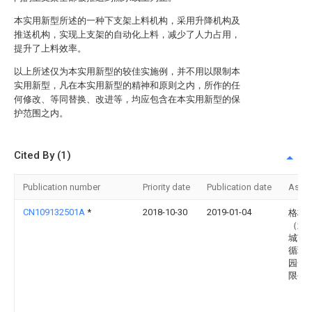
本实用新型所述的一种下支架上料机构，采用升降机构及
推送机构，实现上支架的自动化上料，减少了人力占用，
提升了上料效率。
以上所述仅为本实用新型的较佳实施例，并不用以限制本
实用新型，凡在本实用新型的精神和原则之内，所作的任
何修改、等同替换、改进等，均应包含在本实用新型的保
护范围之内。
Cited By (1)
Publication number
Priority date
Publication date
Assi
CN109132501A
*
2018-10-30
2019-01-04
格林
（武
城市
循环
园开
限公