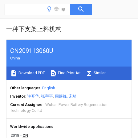
一种下支架上料机构
CN209113060U
China
Download PDF
Find Prior Art
Similar
Other languages
English
Inventor
许开华
张宇平
周继锋
宋琦
Current Assignee
Wuhan Power Battery Regeneration
Technology Co ltd
Worldwide applications
2018
CN