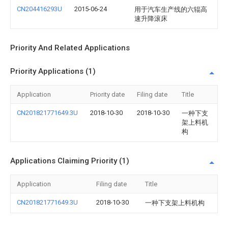
CN204416293U
2015-06-24
用于汽车生产线的六辊高
速升降滚床
Priority And Related Applications
Priority Applications (1)
Application
Priority date
Filing date
Title
CN201821771649.3U
2018-10-30
2018-10-30
一种下支
架上料机
构
Applications Claiming Priority (1)
Application
Filing date
Title
CN201821771649.3U
2018-10-30
一种下支架上料机构