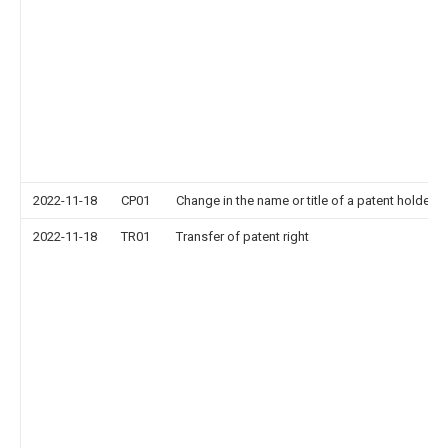
2022-11-18
CP01
Change in the name or title of a patent holder
2022-11-18
TR01
Transfer of patent right