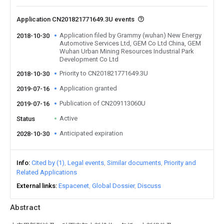
Application CN201821771649.3U events
Application filed by Grammy (wuhan) New Energy
2018-10-30
Automotive Services Ltd, GEM Co Ltd China, GEM
Wuhan Urban Mining Resources Industrial Park
Development Co Ltd
Priority to CN201821771649.3U
2018-10-30
Application granted
2019-07-16
Publication of CN209113060U
2019-07-16
Active
Status
Anticipated expiration
2028-10-30
Info
Cited by (1)
Legal events
Similar documents
Priority and
Related Applications
External links
Espacenet
Global Dossier
Discuss
Abstract