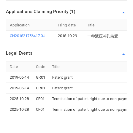
Applications Claiming Priority (1)
Application
Filing date
Title
CN201821756417.0U
2018-10-29
一种液压冲孔装置
Legal Events
Date
Code
Title
2019-06-14
GR01
Patent grant
2019-06-14
GR01
Patent grant
2025-10-28
CF01
Termination of patent right due to non-payment
2025-10-28
CF01
Termination of patent right due to non-payment