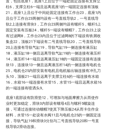
置，包括底座1，底座1上且位于一端处固定连接有支撑立
柱6，支撑立柱6一端且远离底座1的一端固定连接有顶板
21，底座1上且位于中间处固定连接有工作台23，底座1内
且位于工作台23两侧均设有一号直线导轨2，一号直线导
轨2上连接有滑块3，工作台23两侧均设有螺杆5，螺杆5上
固定安装有压板24，螺杆5一端设有螺帽7，工作台23上设
有过滤网8，工作台23内且位于过滤网8的下端设有铁屑收
集盒22，顶板21下端设有二号直线导轨20，二号直线导轨
20上连接有导轨气缸19，导轨气缸19一侧连接有液压缸
18，液压缸18一侧且远离导轨气缸19的一侧连接有液压杆
14，液压杆14一端且远离液压缸18的一端固定连接有连接
块13，连接块13一侧且远离液压杆14的一侧连接有电机仓
25，电机仓25内部安装有电机且电机输出轴连接有冲孔刀
头10，顶板21一端且远离于支撑立柱6的一端连接有水箱
16，水箱16一端连接有水管15，水管15一端且远离水箱16
的一端连接有喷洒头9。
底座1底部设有防滑垫12，可增加与地面摩擦力从而使作
业时更加稳定，滑块3内部设有螺母4且与螺杆5螺旋连
接，可通过连接转动螺帽7使其下降压板24从而卡住作业
材料，水管15一处设有水阀11且与电机仓25的一侧固定连
接，导轨气缸19和滑块3分别与二号直线导轨20和一号直
线导轨2滑动连接。