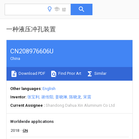
一种液压冲孔装置
CN208976606U
China
Download PDF
Find Prior Art
Similar
Other languages
English
Inventor
张宝利
谢传阳
姜晓琳
陈晓龙
宋震
Current Assignee
Shandong Dahua Xin Aluminum Co Ltd
Worldwide applications
2018
CN