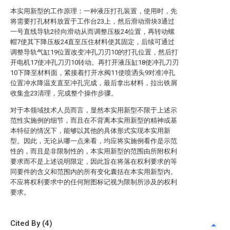
本实用新型的工作原理：一种液压打孔装置，使用时，先
将需要打孔材料放置于工作台23上，然后滑动滑块3通过
一号直线导轨2径向滑动从而调整压板24位置，再转动螺
帽7使其下降压板24直至压住材料使其固定，后续可通过
调整导轨气缸19位置改变冲孔刀刃10的打孔位置，然后打
开电机17使冲孔刀刃10转动。再打开液压缸18使冲孔刀刃
10下降至材料面，紧接着打开水阀11使喷洒头9对准冲孔
位置冲水降温支直至冲孔完成，最后拿出材料，拉出铁屑
收集盒23清理，完成整个操作步骤。
对于本领域技术人员而言，显然本实用新型不限于上述示
范性实施例的细节，而且在不背离本实用新型的精神或基
本特征的情况下，能够以其他的具体形式实现本实用新
型。因此，无论从哪一点来看，均应将实施例看作是示范
性的，而且是非限制性的，本实用新型的范围由所附权利
要求而不是上述说明限定，因此旨在将落在权利要求的等
同要件的含义和范围内的所有变化囊括在本实用新型内。
不应将权利要求中的任何附图标记视为限制所涉及的权利
要求。
Cited By (4)