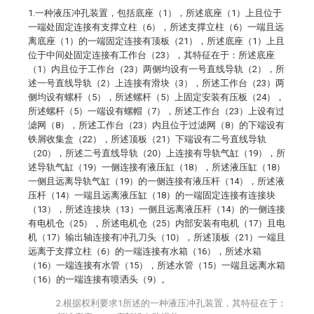
1.一种液压冲孔装置，包括底座（1），所述底座（1）上且位于
一端处固定连接有支撑立柱（6），所述支撑立柱（6）一端且远
离底座（1）的一端固定连接有顶板（21），所述底座（1）上且
位于中间处固定连接有工作台（23），其特征在于：所述底座
（1）内且位于工作台（23）两侧均设有一号直线导轨（2），所
述一号直线导轨（2）上连接有滑块（3），所述工作台（23）两
侧均设有螺杆（5），所述螺杆（5）上固定安装有压板（24），
所述螺杆（5）一端设有螺帽（7），所述工作台（23）上设有过
滤网（8），所述工作台（23）内且位于过滤网（8）的下端设有
铁屑收集盒（22），所述顶板（21）下端设有二号直线导轨
（20），所述二号直线导轨（20）上连接有导轨气缸（19），所
述导轨气缸（19）一侧连接有液压缸（18），所述液压缸（18）
一侧且远离导轨气缸（19）的一侧连接有液压杆（14），所述液
压杆（14）一端且远离液压缸（18）的一端固定连接有连接块
（13），所述连接块（13）一侧且远离液压杆（14）的一侧连接
有电机仓（25），所述电机仓（25）内部安装有电机（17）且电
机（17）输出轴连接有冲孔刀头（10），所述顶板（21）一端且
远离于支撑立柱（6）的一端连接有水箱（16），所述水箱
（16）一端连接有水管（15），所述水管（15）一端且远离水箱
（16）的一端连接有喷洒头（9）。
2.根据权利要求1所述的一种液压冲孔装置，其特征在于：