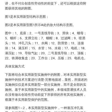
讲，在不付出创造性劳动性的前提下，还可以根据这些附
图获得其他的附图。
图1是本实用新型结构示意图；
图2是本实用新型图1所示A处的放大结构示意图。
图中：1、底座；2、一号直线导轨；3、滑块；4、螺母；
5、螺杆；6、支撑立柱；7、螺帽；8、过滤网；9、喷洒
头；10、冲孔刀头；11、水阀；12、防滑垫；13、连接
块；14、液压杆；15、水管；16、水箱；17、电机；18、
液压缸；19、导轨气缸；20、二号直线导轨；21、顶板；
22、铁屑收集盒；23、工作台；24、压板；25、电机仓。
具体实施方式
下面将结合本实用新型实施例中的附图，对本实用新型实
施例中的技术方案进行清楚-完整地描述，显然，所描述的
实施例仅仅是本实用新型一部分实施例，而不是全部的实
施例。基于本实用新型中的实施例，本领域普通技术人员
在没有做出创造性劳动前提下所获得的所有其他实施例，
都属于本实用新型保护的范围。
请参阅图1～2，本实用新型实施例中，一种液压冲孔装