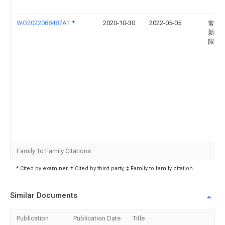
WO2022088487A1
*
2020-10-30
2022-05-05
常德
新材
限公
Family To Family Citations
* Cited by examiner, † Cited by third party, ‡ Family to family citation
Similar Documents
Publication
Publication Date
Title