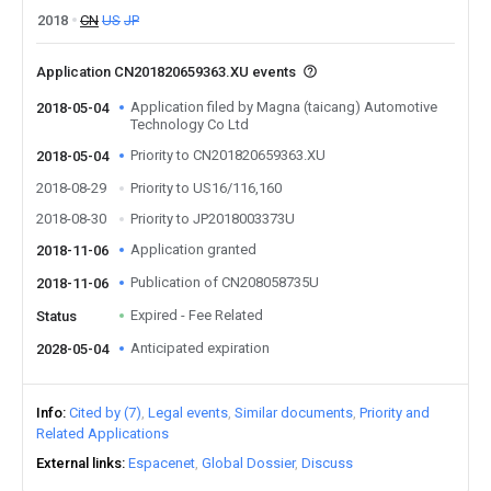
2018
CN
US
JP
Application CN201820659363.XU events
Application filed by Magna (taicang) Automotive
2018-05-04
Technology Co Ltd
Priority to CN201820659363.XU
2018-05-04
2018-08-29
Priority to US16/116,160
2018-08-30
Priority to JP2018003373U
Application granted
2018-11-06
Publication of CN208058735U
2018-11-06
Expired - Fee Related
Status
Anticipated expiration
2028-05-04
Info
Cited by (7)
Legal events
Similar documents
Priority and
Related Applications
External links
Espacenet
Global Dossier
Discuss