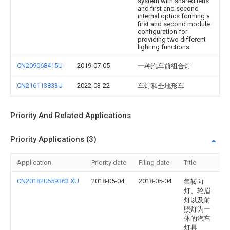
system with shared lens
and first and second
internal optics forming a
first and second module
configuration for
providing two different
lighting functions
CN209068415U
2019-07-05
一种汽车前组合灯
CN216113833U
2022-03-22
车灯和全地形车
Priority And Related Applications
Priority Applications (3)
Application
Priority date
Filing date
Title
CN201820659363.XU
2018-05-04
2018-05-04
集转向
灯、轮眉
灯以及前
照灯为一
体的汽车
灯具