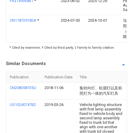
FR3149364B1
*
2023-06-02
2025-12-26
Psa
Auto
Sa
CN118729182A
*
2024-07-03
2024-10-01
马瑞
照明
（佛
限公
* Cited by examiner, † Cited by third party, ‡ Family to family citation
Similar Documents
Publication
Publication Date
Title
CN208058735U
2018-11-06
集转向灯、轮眉灯以及前
照灯为一体的汽车灯具
US10240747B2
2019-03-26
Vehicle lighting structure
with first lamp assembly
fixed to vehicle body and
second lamp assembly
fixed to trunk lid that
align with one another
with trunk lid closed