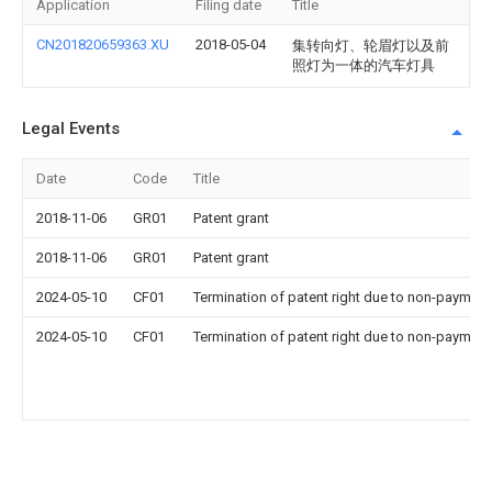
Application
Filing date
Title
CN201820659363.XU
2018-05-04
集转向灯、轮眉灯以及前
照灯为一体的汽车灯具
Legal Events
Date
Code
Title
2018-11-06
GR01
Patent grant
2018-11-06
GR01
Patent grant
2024-05-10
CF01
Termination of patent right due to non-payment
2024-05-10
CF01
Termination of patent right due to non-payment