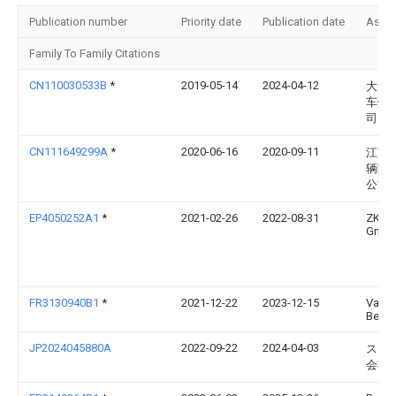
Publication number
Priority date
Publication date
Assi
Family To Family Citations
CN110030533B
*
2019-05-14
2024-04-12
大茂
车灯
司
CN111649299A
*
2020-06-16
2020-09-11
江苏
辆附
公司
EP4050252A1
*
2021-02-26
2022-08-31
ZKW 
Gmb
FR3130940B1
*
2021-12-22
2023-12-15
Valeo
Belgi
JP2024045880A
2022-09-22
2024-04-03
スズ
会社