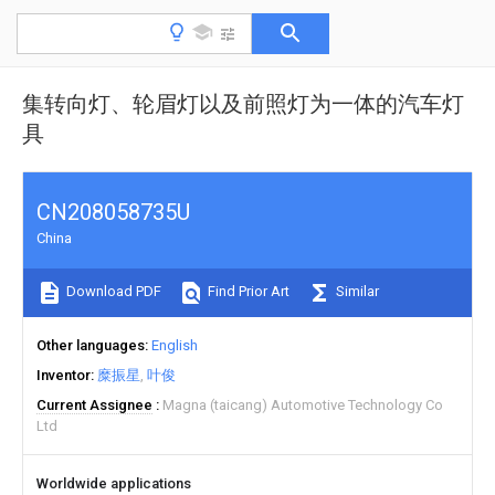
集转向灯、轮眉灯以及前照灯为一体的汽车灯
具
CN208058735U
China
Download PDF
Find Prior Art
Similar
Other languages
English
Inventor
糜振星
叶俊
Current Assignee
Magna (taicang) Automotive Technology Co
Ltd
Worldwide applications