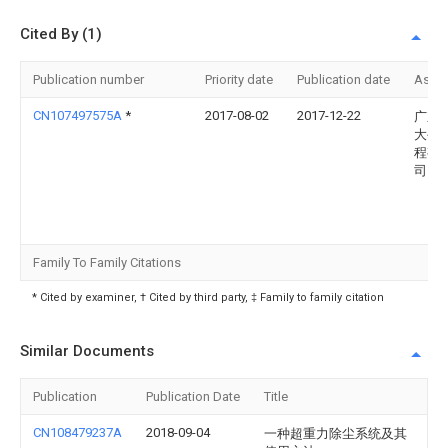
Cited By (1)
Publication number
Priority date
Publication date
Assi
CN107497575A
*
2017-08-02
2017-12-22
广东
大公
程有
司
Family To Family Citations
* Cited by examiner, † Cited by third party, ‡ Family to family citation
Similar Documents
Publication
Publication Date
Title
CN108479237A
2018-09-04
一种超重力除尘系统及其