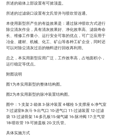
所述的箱体上部设置有可掀顶盖。
所述的过滤袋口设置有文氏管并与喷吹管连通。
本使用新型所产生的有益效果是：通过脉冲喷吹方式进行
除尘清灰作业，具有清灰效果好、净化效率高、滤袋寿命
长、维修工作量小、运行安全可靠的优点，可广泛应用于
冶金、建材、机械、化工、矿山等各种工矿企业，同时还
可以对除尘清灰过后的物料进行回收再利用。
总之，本实用新型应用广泛，工作效率高，占地面积小，
运行稳定等优点。
附图说明
图1为本实用新型的整体结构图。
图2为本实用新型的脉冲装置结构图。
图中：1-支架 2-箱体 3-脉冲装置 4-螺栓 5-支撑座 6-净气室
7-过滤室8-灰斗 9-出气口 10-进气口 11-过滤装置 12-过滤
袋 13-过滤骨架 14-多孔板15-储气罐 16-脉冲阀 17-主气管
18-喷吹管 19-可掀盖板 20-文氏管。
具体实施方式