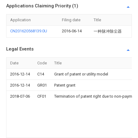
Applications Claiming Priority (1)
Application
Filing date
Title
CN201620568139.0U
2016-06-14
一种脉冲除尘器
Legal Events
Date
Code
Title
2016-12-14
C14
Grant of patent or utility model
2016-12-14
GR01
Patent grant
2018-07-06
CF01
Termination of patent right due to non-payment