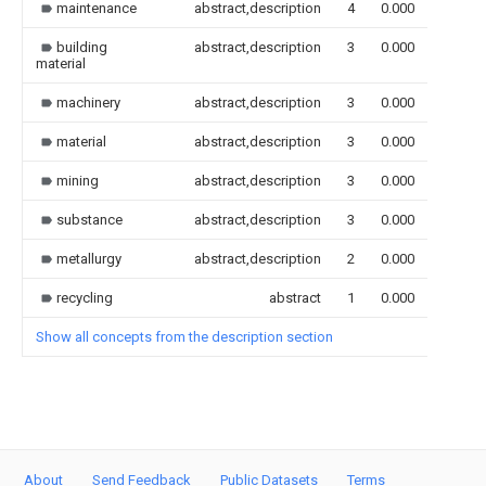
maintenance
abstract,description
4
0.000
building
abstract,description
3
0.000
material
machinery
abstract,description
3
0.000
material
abstract,description
3
0.000
mining
abstract,description
3
0.000
substance
abstract,description
3
0.000
metallurgy
abstract,description
2
0.000
recycling
abstract
1
0.000
Show all concepts from the description section
About
Send Feedback
Public Datasets
Terms