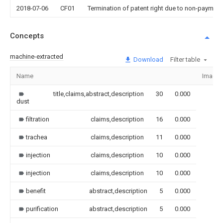
2018-07-06
CF01
Termination of patent right due to non-payment
Concepts
machine-extracted
Download
Filter table
Name
Image
title,claims,abstract,description
30
0.000
dust
filtration
claims,description
16
0.000
trachea
claims,description
11
0.000
injection
claims,description
10
0.000
injection
claims,description
10
0.000
benefit
abstract,description
5
0.000
purification
abstract,description
5
0.000