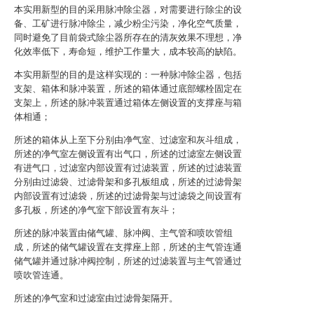
本实用新型的目的采用脉冲除尘器，对需要进行除尘的设
备、工矿进行脉冲除尘，减少粉尘污染，净化空气质量，
同时避免了目前袋式除尘器所存在的清灰效果不理想，净
化效率低下，寿命短，维护工作量大，成本较高的缺陷。
本实用新型的目的是这样实现的：一种脉冲除尘器，包括
支架、箱体和脉冲装置，所述的箱体通过底部螺栓固定在
支架上，所述的脉冲装置通过箱体左侧设置的支撑座与箱
体相通；
所述的箱体从上至下分别由净气室、过滤室和灰斗组成，
所述的净气室左侧设置有出气口，所述的过滤室左侧设置
有进气口，过滤室内部设置有过滤装置，所述的过滤装置
分别由过滤袋、过滤骨架和多孔板组成，所述的过滤骨架
内部设置有过滤袋，所述的过滤骨架与过滤袋之间设置有
多孔板，所述的净气室下部设置有灰斗；
所述的脉冲装置由储气罐、脉冲阀、主气管和喷吹管组
成，所述的储气罐设置在支撑座上部，所述的主气管连通
储气罐并通过脉冲阀控制，所述的过滤装置与主气管通过
喷吹管连通。
所述的净气室和过滤室由过滤骨架隔开。