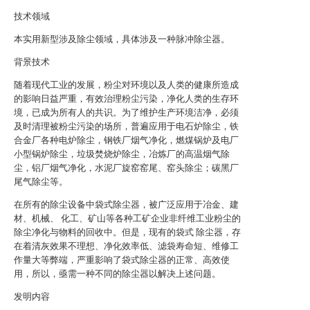
技术领域
本实用新型涉及除尘领域，具体涉及一种脉冲除尘器。
背景技术
随着现代工业的发展，粉尘对环境以及人类的健康所造成
的影响日益严重，有效治理粉尘污染，净化人类的生存环
境，已成为所有人的共识。为了维护生产环境洁净，必须
及时清理被粉尘污染的场所，普遍应用于电石炉除尘，铁
合金厂各种电炉除尘，钢铁厂烟气净化，燃煤锅炉及电厂
小型锅炉除尘，垃圾焚烧炉除尘，冶炼厂的高温烟气除
尘，铝厂烟气净化，水泥厂旋窑窑尾、窑头除尘；碳黑厂
尾气除尘等。
在所有的除尘设备中袋式除尘器，被广泛应用于冶金、建
材、机械、 化工、矿山等各种工矿企业非纤维工业粉尘的
除尘净化与物料的回收中。但是，现有的袋式 除尘器，存
在着清灰效果不理想、净化效率低、滤袋寿命短、维修工
作量大等弊端，严重影响了袋式除尘器的正常、高效使
用，所以，亟需一种不同的除尘器以解决上述问题。
发明内容