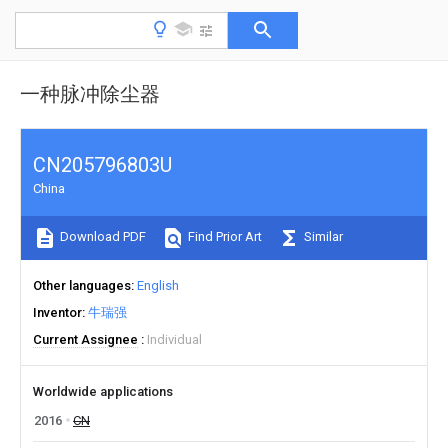
一种脉冲除尘器
CN205796803U
China
Download PDF
Find Prior Art
Similar
Other languages
English
Inventor
牛瑞强
Current Assignee
Individual
Worldwide applications
2016
CN