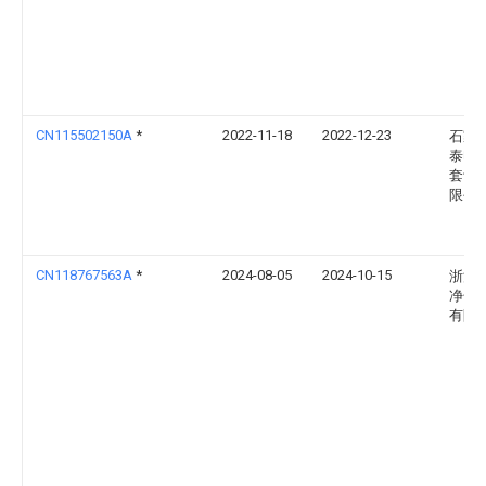
CN115502150A
*
2022-11-18
2022-12-23
石家
泰电
套设
限公
CN118767563A
*
2024-08-05
2024-10-15
浙江
净化
有限