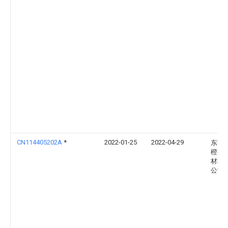
CN114405202A
*
2022-01-25
2022-04-29
东莞
橙半
材料
公司