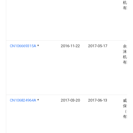
机械
有限
CN106669315A
*
2016-11-22
2017-05-17
余姚
涞自
机械
有限
CN106824964A
*
2017-03-20
2017-06-13
威尔
保设
（长
有限