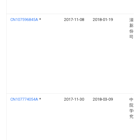
CN107596845A
*
2017-11-08
2018-01-19
淄博
新材
份有
司
CN107774054A
*
2017-11-30
2018-03-09
中国
院大
学物
究所