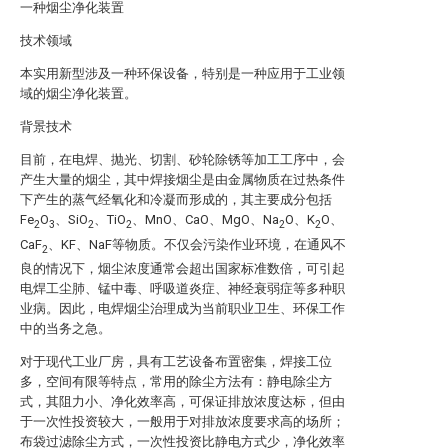
一种烟尘净化装置
技术领域
本实用新型涉及一种环保设备，特别是一种应用于工业领
域的烟尘净化装置。
背景技术
目前，在电焊、抛光、切割、砂轮除锈等加工工序中，会
产生大量的烟尘，其中焊接烟尘是由金属物质在过热条件
下产生的蒸气经氧化和冷凝而形成的，其主要成分包括
Fe
O
、SiO
、TiO
、MnO、CaO、MgO、Na
O、K
O、
2
3
2
2
2
2
CaF
、KF、NaF等物质。不仅会污染作业环境，在通风不
2
良的情况下，烟尘浓度通常会超出国家标准数倍，可引起
电焊工尘肺、锰中毒、呼吸道炎症、神经衰弱症等多种职
业病。因此，电焊烟尘治理成为当前职业卫生、环保工作
中的当务之急。
对于现代工业厂房，具有工艺设备布置密集，焊接工位
多，空间有限等特点，常用的除尘方法有：静电除尘方
式，其阻力小、净化效率高，可保证排放浓度达标，但由
于一次性投资较大，一般用于对排放浓度要求高的场所；
布袋过滤除尘方式，一次性投资比静电方式少，净化效率