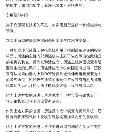
的烟尘，如切割烟尘，其净化效果不是很理想。
实用新型内容
为了克服现有技术的不足，本实用新型提供一种烟尘净化
装置。
本实用新型解决其技术问题所采用的技术方案是：
一种烟尘净化装置，包括主机和用于控制设备运转的控制
单元，所述的主机内部用隔板从上到下依次隔出彼此独立
的电机安装仓、反吹仓和滤尘仓，所述主机侧面设置有通
至滤尘仓的进风口，所述滤尘仓中纵向固定有滤筒，还设
置有从滤筒内部向上延伸穿过反吹仓延伸至电机安装仓中
的吸气通道，所述吸气通道的末端位置设置有电机及被电
机带动的风机叶轮，所述电机安装仓上设置有出风口。
作为上述方案的改进，所述滤尘仓下方设置有锥状集尘
斗，锥状集尘斗下方设置有灰箱。
作为上述方案的改进，所述反吹仓中设置有反吹系统，还
设置有将压缩气体由反吹系统输送至滤筒内部的反吹管。
作为上述方案的改进，所述的进风口与滤筒之间设置有挡