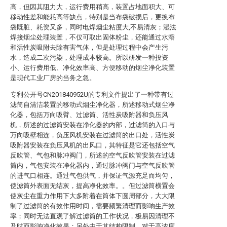
高，但因其阻力大，运行费用稍高，装置占地面积大、可
移动性差和能耗高等缺点，特别是当布袋破损后，更换布
袋既脏、耗资又多，同时电焊烟尘粘度大,不易清灰；湿法
焊接烟尘处理装置，不仅可取出固体粉尘，还能通过水溶
和活性炭吸附去除有害气体，但是处理过程中会产生污
水，造成二次污染，处理成本较高。所以研发一种投资
小、运行费用低、净化效率高、方便移动的烟尘净化装置
是现代工业厂房的当务之急。
专利公开号CN201840952U的专利文件提出了一种带有过
滤筒自清洁装置的移动式烟尘净化器，所述移动式烟尘净
化器，包括万向吸臂、过滤筒、活性炭吸附器和负压风
机，所述的过滤筒安装在净化器的内部，过滤筒的入口与
万向吸壁相连，负压风机安装在过滤筒的出口处，活性炭
吸附器安装在负压风机的出风口，其特征是它还包括空气
反吹管、气包和脉冲阀门，所述的空气反吹管安装在过滤
筒内，气包安装在净化器内，通过脉冲阀门与空气反吹管
的进气口相连。通过气包供气，并保证气源充足而均匀，
使滤筒外表面无结灰，提高净化效率。。但过滤筒横置会
使灰尘在重力作用下大多附着在筒体下圆周部分，大大限
制了过滤筒的有效作用时间，需要频繁清理而影响生产效
率；同时无法直观了解过滤筒的工作状况，极易因清理不
及时而影响净化效果；另外由于其结构限制，对于高浓度