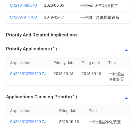
CN210448554U
2020-05-05
一种voc废气处理装置
CN209791170U
2019-12-17
一种烟尘超低排放设备
Priority And Related Applications
Priority Applications (1)
Application
Priority date
Filing date
Title
CN201520798720.7U
2015-10-15
2015-10-15
一种烟尘
净化装置
Applications Claiming Priority (1)
Application
Filing date
Title
CN201520798720.7U
2015-10-15
一种烟尘净化装置