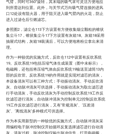
气臂，同时可360°旋转，其末端的吸气罩可灵活方便地拉
到所需达到位置。此外，与关节式万向吸气臂连接的进风
口12处设有阻火器，用于阻灭进入吸气臂内的火花，防止
进入过滤仓后引燃滤芯。
参照图2，滤尘仓113下方设置有方便收集烟尘颗粒的锥状
集尘斗17，锥状集尘斗17下方设置有灰箱18。灰箱18采用
抽屉式结构，灰箱18装满后，可以方便地将粉尘拿出来清
理。
作为一种较优的实施方式，反吹仓112中设置有反吹系统
19。反吹系统19包括压缩气体生成装置（图中未标示），
电磁阀，还包括将压缩气体由反吹系统19输送至滤筒13内
部的反吹管。反吹系统19的作用就是实现对滤芯的清灰，
本设备清灰可以有三种方式：手动振动清灰、手动反吹清
灰、自动脉冲清灰可供选择，手动振动清灰为取出滤芯进
行手动清灰，手动反吹清灰为手动控制反吹系统19工作反
吹滤芯进行清灰，自动脉冲清灰为控制单元2控制反吹系统
19工作反吹滤芯进行清灰，又有‘常规清灰’、‘压差清
灰’、‘离线清灰’多种模式可供选择。
作为本实用新型的一种较优的实施方式，自动脉冲清灰采
用编程电子脉冲控制仪开始循环反复选择滤芯进行自动清
灰，清灰过程，脉冲控制仪输出脉冲信号，打开电磁阀，