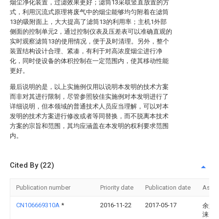
烟尘净化装置，过滤效果更好；滤筒13采取竖直放置的方
式，利用沉流式原理将废气中的烟尘能够均匀附着在滤筒
13的吸附面上，大大提高了滤筒13的利用率；主机1外部
侧面的控制单元2，通过控制仪表及压差表可以准确直观的
实时观察滤筒13的使用情况，便于及时清理。另外，整个
装置结构设计合理、紧凑，有利于对高浓度烟尘进行净
化，同时使设备的体积控制在一定范围内，使其移动性能
更好。
最后说明的是，以上实施例仅用以说明本发明的技术方案
而非对其进行限制，尽管参照较佳实施例对本发明进行了
详细说明，但本领域的普通技术人员应当理解，可以对本
发明的技术方案进行修改或者等同替换，而不脱离本技术
方案的宗旨和范围，其均应涵盖在本发明的权利要求范围
内。
Cited By (22)
Publication number
Priority date
Publication date
Assi
CN106669310A
*
2016-11-22
2017-05-17
余姚
涞自