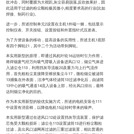
吹冲击，同时覆膜为大褶距,灰尘容易脱落,反吹效果好，因
此适用于过滤的粉尘颗粒极其微小,精度要求高的行业(比如
焊接、制药行业)。
进一步，所述控制单元2设置在主机1外端一侧，包括显示
控制仪表、开关按钮、设置按钮和外置指针式压差表。
为了方便设备的移动，提高设备的实用性，所述主机1底部
有四个脚轮21，其中二个为活动带刹脚轮。
本实用新型的原理，即通过风机叶轮16运转时引力作用，
将焊烟废气经万向吸气臂吸入设备进风口12，烟尘气体进
入滤尘仓113，利用挡灰导流板20及重力与上行气流作
用，首先粗粒尘直接降至锥状集尘斗17，微粒烟尘被滤筒
13捕集在外表面，洁净气体经滤筒13过滤净化后，由滤筒
13中心的吸气通道14流入设备上部，经出风口排出，最终
达到烟尘净化的目的。
作为本实用新型的较优实施方式，所述的电机安装仓111
中设置有消音棉，以降低电机15运转时带来的噪声。
本实用新型通过在进风口12处设置挡灰导流装置，保护滤
芯免受大颗粒损坏；滤尘仓113设置滤筒13进行粉尘颗粒
过滤，及出风口滤网再过滤的三重过滤装置，相比普通的