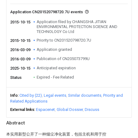
Application CN201520798720.7U events
Application filed by CHANGSHA JITIAN
2015-10-15
ENVIRONMENTAL PROTECTION SCIENCE AND
TECHNOLOGY Co Ltd
Priority to CN201520798720.7U
2015-10-15
Application granted
2016-03-09
Publication of CN205073799U
2016-03-09
Anticipated expiration
2025-10-15
Expired - Fee Related
Status
Info
Cited by (22)
Legal events
Similar documents
Priority and
Related Applications
External links
Espacenet
Global Dossier
Discuss
Abstract
本实用新型公开了一种烟尘净化装置，包括主机和用于控