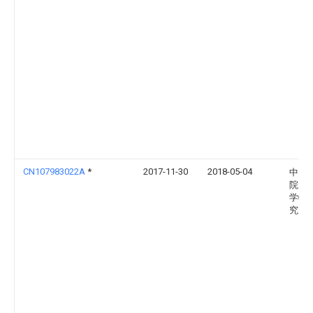
CN107983022A
*
2017-11-30
2018-05-04
中国
院大
学物
究所