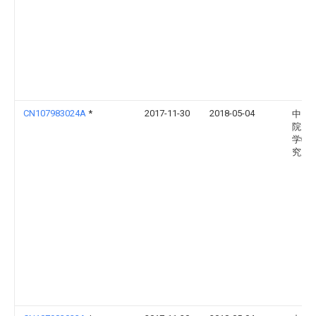
CN107983024A
*
2017-11-30
2018-05-04
中国
院大
学物
究所