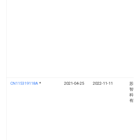
CN115319118A
*
2021-04-25
2022-11-11
苏州
智创
科技
有限