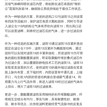
压缩气体瞬间喷吹滤芯内壁，将粘附在滤芯表面的“堆积
尘”震落到灰箱18，确保除尘系统持续处于最佳工作状态。
作为一种较优的方案，所述的进风口12与滤筒13之间设置
有挡灰导流板20，保护滤芯免受大颗粒损坏，同时引导进
入滤尘仓113内的粉尘气体有序吹向滤筒13；而出风口还
可以设置滤网，则将经过滤芯后的气体，进一步过滤后排
出。
作为一种优选的实施方案，滤筒13通过滤筒13压紧杆悬挂
固定在滤尘仓113中，滤筒13压紧杆为椭圆形结构，通过
扭转可以实现对滤筒13的卡紧和放松，所述滤筒13为可替
换的圆柱形聚酯覆膜滤筒，即采取聚酯纤维折叠式滤芯作
为过滤介质，加以覆膜防静电技术工艺的滤筒13。滤筒13
采取竖直放置的方式，使得滤筒13的最外端过滤面在竖直
面上纵向布置，其下端封闭，内部设置有中通孔道，上端
开口，与主机1内部的管道结构接合形成吸气通道14。利
用重力与上行气流作用，将进入滤筒13经过过滤的气体向
上排出，增大了滤筒13的过滤效果。
更进一步，聚酯覆膜滤筒采用独特的长纤维聚酯滤料，纤
维相互交错分布均匀，厚实匀称，具有耐磨性好、耐潮
湿、耐水等优点，比传统滤料更能经受气流脉冲的反复反