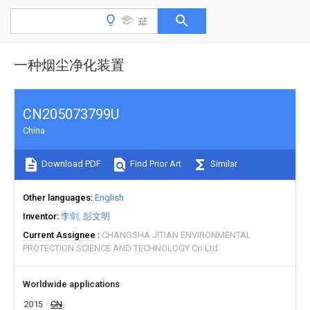
一种烟尘净化装置
CN205073799U
China
Download PDF
Find Prior Art
Similar
Other languages
English
Inventor
李剑
彭文明
Current Assignee
CHANGSHA JITIAN ENVIRONMENTAL
PROTECTION SCIENCE AND TECHNOLOGY Co Ltd
Worldwide applications
2015
CN