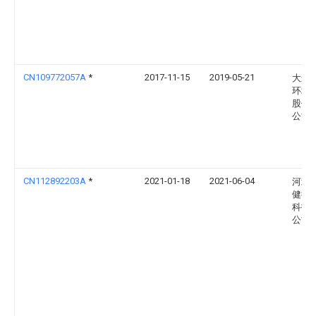
CN109772057A
*
2017-11-15
2019-05-21
大连
环境
股份
公司
CN112892203A
*
2021-01-18
2021-06-04
河北
健德
科技
公司