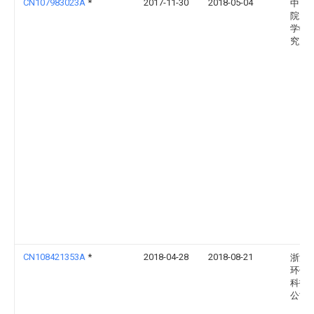
CN107983023A
*
2017-11-30
2018-05-04
中国
院大
学物
究所
CN108421353A
*
2018-04-28
2018-08-21
浙江
环保
科技
公司