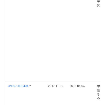
学物
究所
CN107983040A
*
2017-11-30
2018-05-04
中国
院大
学物
究所