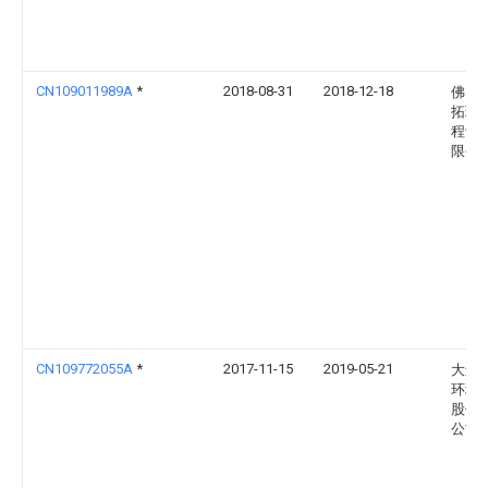
CN109011989A
*
2018-08-31
2018-12-18
佛山
拓环
程设
限公
CN109772055A
*
2017-11-15
2019-05-21
大连
环境
股份
公司