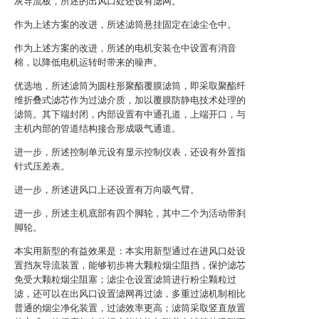
灰导流板，所述的出风口处还设有滤网。
作为上述方案的改进，所述滤筒悬挂固定在滤尘仓中。
作为上述方案的改进，所述的电机安装仓中设置有消音
棉，以降低电机运转时带来的噪声。
优选地，所述滤筒为圆柱形聚酯覆膜滤筒，即采取聚酯纤
维折叠式滤芯作为过滤介质，加以覆膜防静电技术处理的
滤筒。其下端封闭，内部设置有中通孔道，上端开口，与
主机内部的管道结构接合形成吸气通道。
进一步，所述控制单元设有显示控制仪表，还设有外置指
针式压差表。
进一步，所述进风口上还设置有万向吸气臂。
进一步，所述主机底部有四个脚轮，其中二个为活动带刹
脚轮。
本实用新型的有益效果是：本实用新型通过在进风口处设
置挡灰导流装置，能够初步将大颗粒烟尘阻挡，保护滤芯
免受大颗粒烟尘阻塞；滤尘仓设置滤筒进行粉尘颗粒过
滤，还可以在出风口设置滤网再过滤，多重过滤机制相比
普通的烟尘净化装置，过滤效率更高；滤筒采取竖直放置