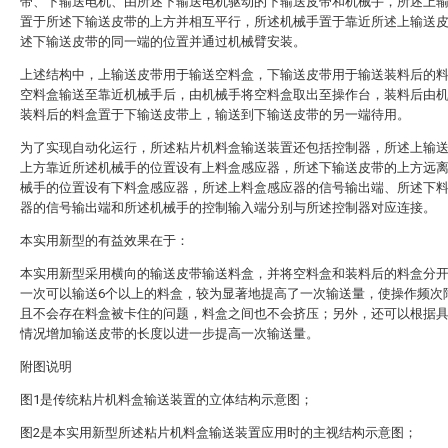
带、下输送电机、由所述下输送电机驱动的下输送皮带和机械手，所述上
置于所述下输送皮带的上方并相互平行，所述机械手置于靠近所述上输送
述下输送皮带的同一端的位置并通过机械臂安装。
上述结构中，上输送皮带用于输送空料盒，下输送皮带用于输送装料后的
空料盒输送至靠近机械手后，由机械手将空料盒取出至操作台，装料后由
装料后的料盒置于下输送皮带上，输送到下输送皮带的另一端待用。
为了实现自动化运行，所述粘片机料盒输送装置还包括控制器，所述上输
上方靠近所述机械手的位置设有上料盒感应器，所述下输送皮带的上方远
械手的位置设有下料盒感应器，所述上料盒感应器的信号输出端、所述下
器的信号输出端和所述机械手的控制输入端分别与所述控制器对应连接。
本实用新型的有益效果在于：
本实用新型采用横向的输送皮带输送料盒，并将空料盒和装料后的料盒分
一次可以输送6个以上的料盒，较为显著地提高了一次输送量，使操作频次
且不会存在料盒被卡住的问题，料盒之间也不会挤压；另外，还可以根据
情况增加输送皮带的长度以进一步提高一次输送量。
附图说明
图1是传统粘片机料盒输送装置的立体结构示意图；
图2是本实用新型所述粘片机料盒输送装置应用时的主视结构示意图；