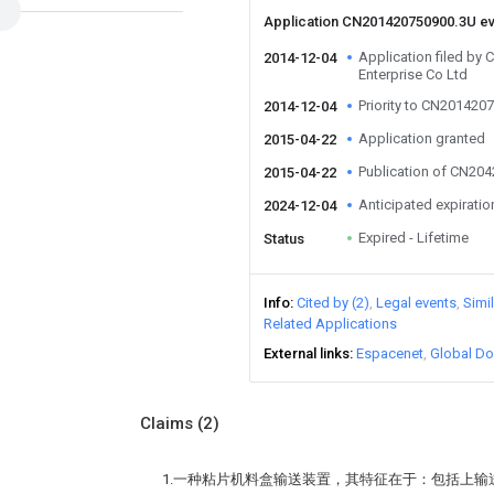
Application CN201420750900.3U e
Application filed by
2014-12-04
Enterprise Co Ltd
Priority to CN201420
2014-12-04
Application granted
2015-04-22
Publication of CN20
2015-04-22
Anticipated expiratio
2024-12-04
Expired - Lifetime
Status
Info
Cited by (2)
Legal events
Simi
Related Applications
External links
Espacenet
Global Do
Claims
(2)
1.一种粘片机料盒输送装置，其特征在于：包括上