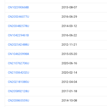
CN102390668B
2013-08-07
CN205346077U
2016-06-29
CN203482578U
2014-03-12
CN104229461B
2016-06-22
CN202542488U
2012-11-21
CN104620998A
2015-05-20
CN210762706U
2020-06-16
CN210064202U
2020-02-14
CN202181080U
2012-04-04
CN205892128U
2017-01-18
CN203865559U
2014-10-08