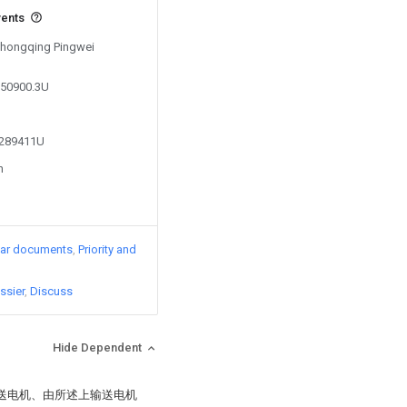
vents
 Chongqing Pingwei
750900.3U
4289411U
n
lar documents
Priority and
ssier
Discuss
Hide Dependent
输送电机、由所述上输送电机