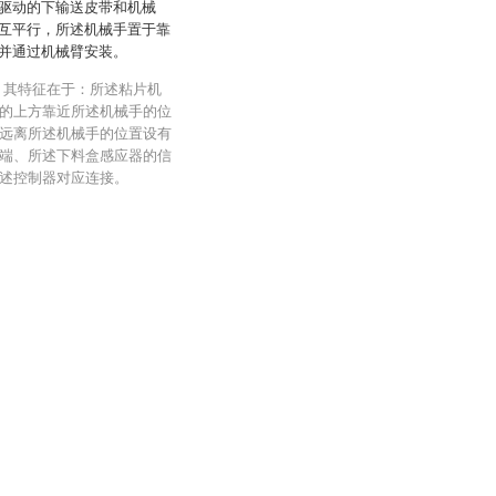
驱动的下输送皮带和机械
互平行，所述机械手置于靠
并通过机械臂安装。
，其特征在于：所述粘片机
的上方靠近所述机械手的位
远离所述机械手的位置设有
端、所述下料盒感应器的信
述控制器对应连接。