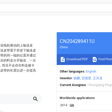
CN204289411U
输送电机驱动的上输送皮
China
输送皮带置于所述下输送皮
皮带的同一端的位置并通过
Download PDF
Find Prior
料后的料盒分开输送，一次
，而且不会存在料盒被卡
送皮带的长度以进一步提高
Other languages
English
Inventor
杨鹏
安国星
王兴龙
Current Assignee
Chongqing Pingw
Worldwide applications
2014
CN