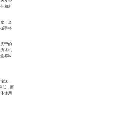
输送皮带
皮带和所
料盒；当
机械手将
送皮带的
离所述机
料盒感应
开输送，
降低，而
具体使用