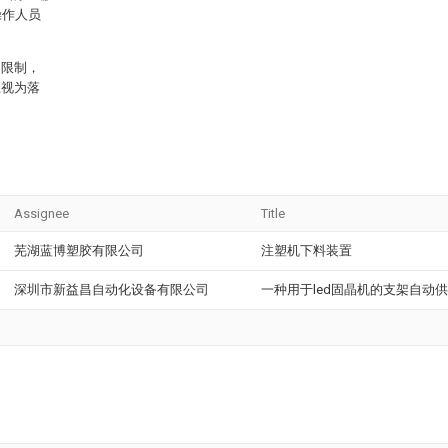
操作人员
的限制，
应视为落
Assignee
Title
芜湖蓝博塑胶有限公司
注塑机下料装置
深圳市新益昌自动化设备有限公司
一种用于led固晶机的支架自动