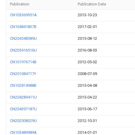
Publication
Publication Date
CN103369951A
2013-10-23
CN104841837B
2017-02-01
CN204548589U
2015-08-12
CN205416516U
2016-08-03
CN101976714B
2012-05-02
CN201084717Y
2008-07-09
CN102814988B
2015-04-08
CN204289411U
2015-04-22
CN204397187U
2015-06-17
CN202508329U
2012-10-31
CN103489989A
2014-01-01