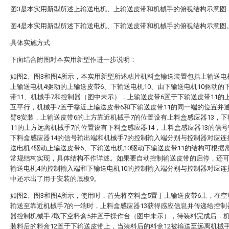
图3是本实用新型所述上输送电机、上输送皮带和机械手的俯视结构示意图
图4是本实用新型所述下输送电机、下输送皮带和机械手的俯视结构示意图
具体实施方式
下面结合附图对本实用新型作进一步说明：
如图2、图3和图4所示，本实用新型所述粘片机料盒输送装置包括上输送电
上输送电机4驱动的上输送皮带6、下输送电机10、由下输送电机10驱动的
带11、机械手7和控制器（图中未示），上输送皮带6置于下输送皮带11的
互平行，机械手7置于靠近上输送皮带6和下输送皮带11的同一端的位置并
臂8安装，上输送皮带6的上方靠近机械手7的位置设有上料盒感应器13，
11的上方远离机械手7的位置设有下料盒感应器14，上料盒感应器13的信
下料盒感应器14的信号输出端和机械手7的控制输入端分别与控制器对应连
送电机4驱动上输送皮带6、下输送电机10驱动下输送皮带11的结构可根据
常规结构实现，具体结构不作详述。如果要自动控制输送皮带的启停，还
输送电机4的控制输入端和下输送电机10的控制输入端分别与控制器对应连
中还示出了用于安装的底板9。
如图2、图3和图4所示，使用时，首先将空料盒5置于上输送皮带6上，在空
输送至靠近机械手7的一端时，上料盒感应器13获得感应信息并传递给控制
器控制机械手7取下空料盒5并置于操作台（图中未示），待装料完成后，机
装料后的料盒12置于下输送皮带上，当装料后的料盒12被输送至远离机械