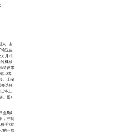
；
。
机4、由
下输送皮
上方并相
通过机械
下输送皮带
号输出端、
接。上输
需要选择
可以将上
接。图1
料盒5被
器，控制
械手7将
手7的一端