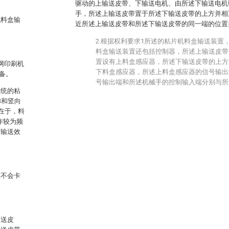
驱动的上输送皮带、下输送电机、由所述下输送电机
手，所述上输送皮带置于所述下输送皮带的上方并相
机料盒输
近所述上输送皮带和所述下输送皮带的同一端的位置
2.根据权利要求1所述的粘片机料盒输送装置
料盒输送装置还包括控制器，所述上输送皮带
置设有上料盒感应器，所述下输送皮带的上方
网印刷机
下料盒感应器，所述上料盒感应器的信号输出
备。
号输出端和所述机械手的控制输入端分别与所
传统的粘
3和竖向
在于，料
作较为频
响输送效
且不会卡
输送皮