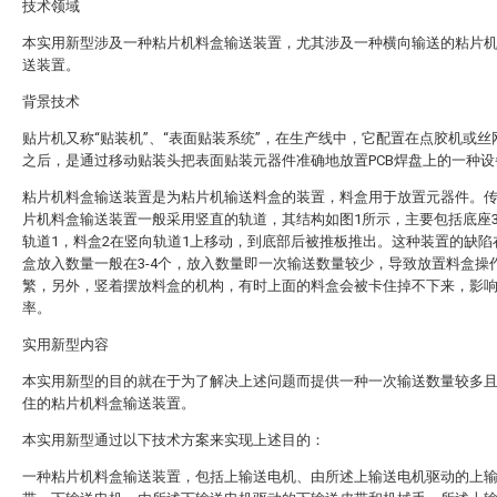
技术领域
本实用新型涉及一种粘片机料盒输送装置，尤其涉及一种横向输送的粘片
送装置。
背景技术
贴片机又称“贴装机”、“表面贴装系统”，在生产线中，它配置在点胶机或丝
之后，是通过移动贴装头把表面贴装元器件准确地放置PCB焊盘上的一种设
粘片机料盒输送装置是为粘片机输送料盒的装置，料盒用于放置元器件。
片机料盒输送装置一般采用竖直的轨道，其结构如图1所示，主要包括底座
轨道1，料盒2在竖向轨道1上移动，到底部后被推板推出。这种装置的缺陷
盒放入数量一般在3-4个，放入数量即一次输送数量较少，导致放置料盒操
繁，另外，竖着摆放料盒的机构，有时上面的料盒会被卡住掉不下来，影
率。
实用新型内容
本实用新型的目的就在于为了解决上述问题而提供一种一次输送数量较多
住的粘片机料盒输送装置。
本实用新型通过以下技术方案来实现上述目的：
一种粘片机料盒输送装置，包括上输送电机、由所述上输送电机驱动的上