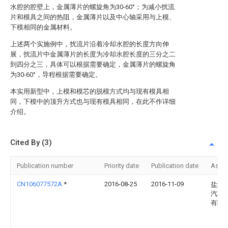
水腔的腔壁上，金属薄片的螺旋角为30-60°；为减小扰流
片和模具之间的热阻，金属薄片以及中心轴采用与上模、
下模相同的金属材料。
上述两个实施例中，扰流片沿着冷却水腔的长度方向伸
展，扰流片中金属薄片的长度为冷却水腔长度的三分之二
到四分之三，具体可以根据需要确定，金属薄片的螺旋角
为30-60°，导程根据需要确定。
本实用新型中，上模和模芯的脱模方式均与现有模具相
同，下模中的顶升方式也与现有模具相同，在此不作详细
介绍。
Cited By (3)
Publication number
Priority date
Publication date
Assi
CN106077572A
*
2016-08-25
2016-11-09
盐城
汽车
有限