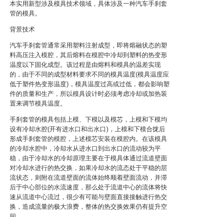
本实用新型涉及模具技术领域，具体涉及一种汽车手刹套
管的模具。
背景技术
汽车手刹套管通常采用塑料注射成型，即将熔融状态的塑
料高压注入模腔，其后熔料在模腔中冷却到塑料的热变形
温度以下固化成型。该过程是由熔料和模具的温差实现
的，由于不同的成型材料要求不同的模具温度(模具温度应
低于塑件热变形温度)，模具温度过高或过低，都会影响塑
件的质量和生产，所以模具设计时必须考虑冷却或加热装
置来调节模具温度。
手刹套管的模具包括上模、下模以及模芯，上模和下模均
设有冷却水腔(开有进水口和出水口)，上模和下模合拢后
形成手刹套管的模腔，上述模芯安装在模腔内。在该模具
的冷却水腔中，冷却水从进水口到出水口的流动较为平
稳，由于冷却水的冷却原理主要在于模具体通过流道壁面
对冷却水进行的热交换，如果冷却水的流态处于平稳的层
流状态，则附在流道壁面的流体始终顺着壁面流动，并滞
后于中心部位的水流速度，那么处于流道中心的流体将快
速从流道中心流过，很少有可能与壁面直接接触进行热交
换，造成流量的极大浪费，整体的热交换效果仍有提升空
间。