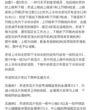
如图1～图2所示，一种汽车手刹套管模具，包括相向而对
的上模和下模；所述上模由上模座1和上凹模6组成，上模
座和上凹模(开有注胶口)之间为上冷却水腔3(开有进水口和
出水口)；所述下模由下模座9和下凹模7组成，下模座和下
凹模之间为下冷却水腔8；上凹模和下凹模相向而对，合拢
后形成手刹套管的模腔5，模芯4安装在该模腔内。所述下
模为定模，通常固定在工作台上，下模的下凹模内设有将
成型后的手刹套管顶出的顶升机构(采用现有常规机构)，
图中省略；上模为动模，配备有脱模机构(采用现有常规机
构)，图中也予以省略。
所述上冷却水腔和下冷却水腔内设有均设有一组扰流片2，
图1中每一组为3个扰流片，其中所述上模中的扰流片布置
在上冷却水腔的顶部，下模中的扰流片布置在下冷却水腔
的底部。
所述扰流片有以下两种实施方式：
实施例1，所述扰流片为扭弯成螺旋形的金属薄片2-1，为
减小扰流片和模具之间的热阻，金属薄片采用与上模、下
模相同的金属材料。
实施例2，所述扰流片包括一根中心轴2-3以及一组环绕该
中心轴螺旋布置的金属薄片2-2，中心轴的两端固定在冷却