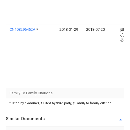
CN108296452A
*
2018-01-29
2018-07-20
湖州
机械
公司
Family To Family Citations
* Cited by examiner, † Cited by third party, ‡ Family to family citation
Similar Documents