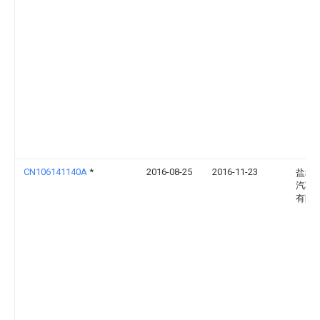
CN106141140A
*
2016-08-25
2016-11-23
盐城
汽车
有限