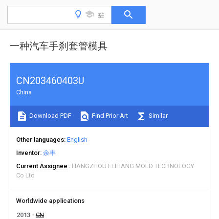
一种汽车手刹套管模具
CN203460403U
China
Download PDF
Find Prior Art
Similar
Other languages
English
Inventor
余丰
Current Assignee
HANGZHOU FEIHANG MOLD TECHNOLOGY
Co Ltd
Worldwide applications
2013
CN