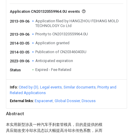
Application CN201320559964.0U events
Application filed by HANGZHOU FEIHANG MOLD
2013-09-06
TECHNOLOGY Co Ltd
Priority to CN201320559964.0U
2013-09-06
Application granted
2014-03-05
Publication of CN203460403U
2014-03-05
Anticipated expiration
2023-09-06
Expired - Fee Related
Status
Info
Cited by (3)
Legal events
Similar documents
Priority and
Related Applications
External links
Espacenet
Global Dossier
Discuss
Abstract
本实用新型涉及一种汽车手刹套管模具，目的是提供的模
具应能改变冷却水流态以大幅提高冷却水传热系数，从而