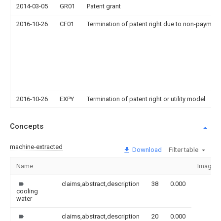
2014-03-05
GR01
Patent grant
2016-10-26
CF01
Termination of patent right due to non-payment
2016-10-26
EXPY
Termination of patent right or utility model
Concepts
machine-extracted
Download
Filter table
Name
Image
claims,abstract,description
38
0.000
cooling
water
claims,abstract,description
20
0.000