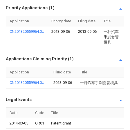
Priority Applications (1)
Application
Priority date
Filing date
Title
CN201320559964.0U
2013-09-06
2013-09-06
一种汽车
手刹套管
模具
Applications Claiming Priority (1)
Application
Filing date
Title
CN201320559964.0U
2013-09-06
一种汽车手刹套管模具
Legal Events
Date
Code
Title
2014-03-05
GR01
Patent grant