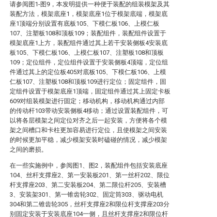
请参阅图1-图9，本发明提供一种便于装配的组装模架及其
装配方法，模架底座1，模架底座1位于模架底端，模架底
座1顶端分别设置有底板105、下模仁板106、上模仁板
107、注塑板108和顶板109；装配组件，装配组件设置于
模架底座1上方，装配组件通过其上若干安装侧板4安装底
板105、下模仁板106、上模仁板107、注塑板108和顶板
109；定位组件，定位组件设置于安装侧板4顶端，定位组
件通过其上的定位板405对底板105、下模仁板106、上模
仁板107、注塑板108和顶板109进行定位；固定组件，固
定组件设置于模架底座1顶端，固定组件通过其上固定卡板
609对组装模架进行固定；移动机构，移动机构通过内部
的传动杆103带动安装侧板4移动；通过设置装配组件，可
以将各层模架之间定位对齐之后一起安装，方便将各个模
架之间槽口和卡柱更加容易进行定位，且使模架之间安装
的时候更加平稳，减少模架安装时磕碰的情况，减少模架
之间的磨损。
在一些实施例中，参阅图1、图2，装配组件包括安装底座
104、丝杆支撑座2、第一安装板201、第一丝杆202、限位
杆支撑座203、第二安装板204、第二限位杆205、安装槽
3、安装架301、第一锥齿轮302、固定筒303、驱动电机
304和第二锥齿轮305，丝杆支撑座2和限位杆支撑座203分
别固定安装于安装底座104一侧，且丝杆支撑座2和限位杆