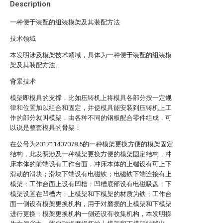
Description
一种便于装配的组装模架及其装配方法
技术领域
本发明涉及模架技术领域，具体为一种便于装配的组装模
架及其装配方法。
背景技术
模架即模具的支撑，比如压铸机上将模具各部分按一定规
律和位置加以组合和固定，并使模具能安装到压铸机上工
作的部分就叫模架，由各种不同的钢板配合零件组成，可
以说是整套模具的骨架：
在公号为201711407078.5的一种模架更换方便的模架固定
结构，此发明涉及一种模架更换方便的模架固定结构，冲
床本体的前端设有工作台面，冲床本体的上端设有可上下
滑动的滑块；滑块下端设有电磁铁；电磁铁下端连接有上
模架；工作台面上设有凹槽；凹槽底部设有电磁吸盘；下
模架设置在凹槽内；上模架和下模架的材质为铁；工作台
面一侧设有模架更换机构，用于对磨损的上模架和下模架
进行更换；模架更换机构一侧还设有收集机构，本发明操