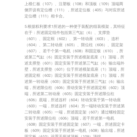
上模仁板（107）、注塑板（108）和顶板（109）顶端两
侧开设有定位槽（111），所述定位板（405）与对应所述
定位槽（111）相卡合。
5.根据权利要求1所述的一种便于装配的组装模架，其特征
在于：所述固定组件包括第三气缸（6）、支撑垫
（601）、固定框（602）、第一转动座（603）、连杆
（604）、第二转动座（605）、限位柱（606）、固定架
（607）、若干个第一电机（608）和固定板（610），所
述第三气缸（6）固定安装于所述模架底座（1）顶端，所
述支撑垫（601）固定安装于所述第三气缸（6）输出端外
壁，所述支撑垫（601）位于所述模架底座（1）顶端，所
述固定框（602）固定安装于所述模架底座（1）顶端，所
述第一转动座（603）固定安装于所述第三气缸（6）输出
端，所述限位柱（606）滑动安装于所述固定框（602）顶
端，所述第二转动座（605）固定安装于所述限位柱
（606）底端，所述连杆（604）转动安装于第一转动座
（603）一端，所述连杆（604）另一端转动安装于所述第
二转动座（605）一端，所述固定架（607）通过螺栓固定
安装于所述限位柱（606）顶端，若干所述第一电机
（608）固定安装于所述固定架（607）一端，所述固定卡
板（609）固定安装于所述第一电机（608）输出端，所述
固定板（610）设置于所述顶板（109）顶端。