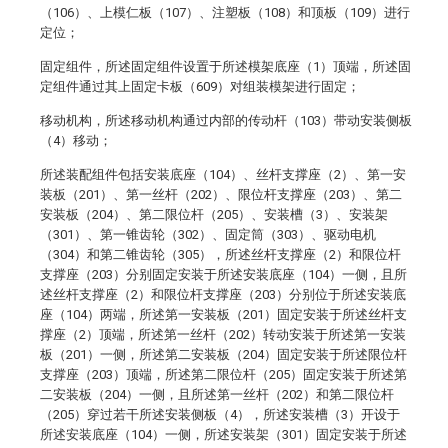
（106）、上模仁板（107）、注塑板（108）和顶板（109）进行
定位；
固定组件，所述固定组件设置于所述模架底座（1）顶端，所述固
定组件通过其上固定卡板（609）对组装模架进行固定；
移动机构，所述移动机构通过内部的传动杆（103）带动安装侧板
（4）移动；
所述装配组件包括安装底座（104）、丝杆支撑座（2）、第一安
装板（201）、第一丝杆（202）、限位杆支撑座（203）、第二
安装板（204）、第二限位杆（205）、安装槽（3）、安装架
（301）、第一锥齿轮（302）、固定筒（303）、驱动电机
（304）和第二锥齿轮（305），所述丝杆支撑座（2）和限位杆
支撑座（203）分别固定安装于所述安装底座（104）一侧，且所
述丝杆支撑座（2）和限位杆支撑座（203）分别位于所述安装底
座（104）两端，所述第一安装板（201）固定安装于所述丝杆支
撑座（2）顶端，所述第一丝杆（202）转动安装于所述第一安装
板（201）一侧，所述第二安装板（204）固定安装于所述限位杆
支撑座（203）顶端，所述第二限位杆（205）固定安装于所述第
二安装板（204）一侧，且所述第一丝杆（202）和第二限位杆
（205）穿过若干所述安装侧板（4），所述安装槽（3）开设于
所述安装底座（104）一侧，所述安装架（301）固定安装于所述