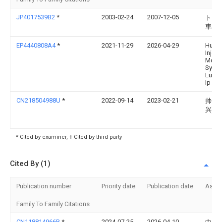
JP4017539B2
*
2003-02-24
2007-12-05
トヨ
車株
EP4440808A4
*
2021-11-29
2026-04-29
Husk
Inject
Mold
Syst
Luxe
Ip Dev
CN218504988U
*
2022-09-14
2023-02-21
帅钢
兴)
* Cited by examiner, † Cited by third party
Cited By (1)
Publication number
Priority date
Publication date
Assi
Family To Family Citations
CN118814966B
*
2024-07-25
2026-04-10