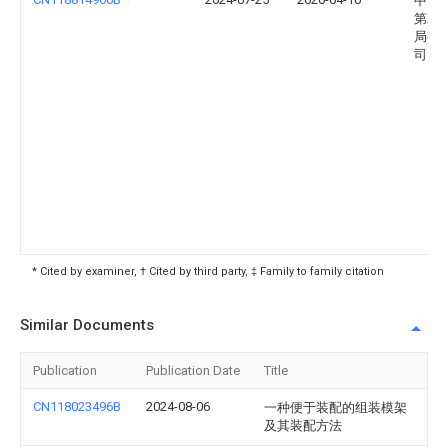
中国
第二
局有
司
* Cited by examiner, † Cited by third party, ‡ Family to family citation
Similar Documents
Publication
Publication Date
Title
CN118023496B
2024-08-06
一种便于装配的组装模架
及其装配方法