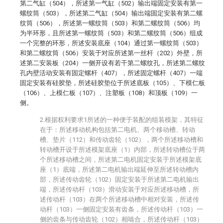
第二气缸（504），所述第一气缸（502）输出端固定安装有第一
螺纹筒（503），所述第二气缸（504）输出端固定安装有第二螺
纹筒（506），所述第一螺纹筒（503）和第二螺纹筒（506）均
为半环形，且所述第一螺纹筒（503）和第二螺纹筒（506）组成
一个完整的环形，所述安装底座（104）通过第一螺纹筒（503）
和第二螺纹筒（506）安装于对应所述第一丝杆（202）外壁，所
述第二安装板（204）一侧开设有若干第二螺纹孔，所述第二螺纹
孔内壁活动安装有固定螺杆（407），所述固定螺杆（407）一端
固定安装有硅胶垫，所述硅胶垫位于所述底板（105）、下模仁板
（106）、上模仁板（107）、注塑板（108）和顶板（109）一
侧。
2.根据权利要求1所述的一种便于装配的组装模架，其特征
在于：所述移动机构包括第二电机、两个移动槽、转动
槽、垫片（112）和传动齿轮（102），两个所述移动槽和
转动槽开设于所述模架底座（1）内部，所述转动槽位于两
个所述移动槽之间，所述第二电机固定安装于所述模架底
座（1）底端，所述第二电机输出端延伸至所述转动槽内
部，所述传动齿轮（102）固定安装于所述第二电机输出
端，所述传动杆（103）滑动安装于对应所述移动槽，所
述传动杆（103）在两个所述移动槽中相对安装，所述传
动杆（103）一侧固定安装有齿条，所述传动杆（103）一
侧的齿条与传动齿轮（102）相啮合，所述传动杆（103）