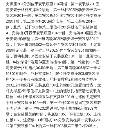
支撑座203分别位于安装底座104两端，第一安装板201固
定安装于丝杆支撑座2顶端，第一丝杆202转动安装于第一
安装板201一侧，第二安装板204固定安装于限位杆支撑座
203顶端，第二限位杆205固定安装于第二安装板204一
侧，且第一丝杆202和第二限位杆205穿过若干安装侧板
4，安装槽3开设于安装底座104一侧，安装架301固定安装
于安装槽3槽壁，第一锥齿轮302转动安装于安装架301底
端，且第一锥齿轮302一端延伸至安装架301顶端，固定筒
303固定安装于第一锥齿轮302延伸至安装架301顶端的一
端，驱动电机304固定安装于安装底座104一侧，且驱动电
机304输出端一端延伸至安装槽3内部，第二锥齿轮305固
定安装于驱动电机304输出端，第二锥齿轮305与第一锥齿
轮302相啮合，丝杆支撑座2、限位杆支撑座203和安装底
座104一侧开设有螺纹孔，丝杆支撑座2和限位杆支撑座
203上的螺纹孔和安装底座104上的螺纹孔位置相对应，丝
杆支撑座2和限位杆支撑座203上的螺纹孔槽壁活动安装有
螺栓，丝杆支撑座2和限位杆支撑座203通过螺栓固定安装
于对应安装底座104一侧，第一丝杆202外壁固定安装有若
干固定块，第一丝杆202通过固定块卡接在固定筒303内
壁；在安装模架的时候，将底板105、下模仁板106、上模
仁板107、注塑板108和顶板109分别安装在第一安装板201
和第二安装板204上的第一丝杆202和第二限位杆205上，