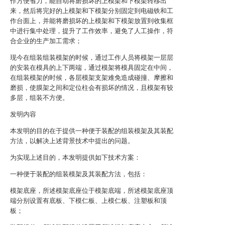
作方便省力，能自动将磨损坏的上模架和下模架转移出
来，然后将完好的上模架和下模架分别固定到电磁铁和工
作台面上，并能将磨损坏的上模架和下模架放置到收集框
中进行集中处理，提升了工作效率，避免了人工操作，符
合企业的生产加工需求；
现今在组装组装模架的时候，通过工作人员将模架一层层
的安装在模具的上下两端，通过模架将模具固定在中间，
在组装模架的时候，各层模架支架难免造成碰撞、摩擦和
磨损，使膜架之间和定位柱会有损坏的情况，且模架有较
多层，组装不方便。
发明内容
本发明的目的在于提供一种便于装配的组装模架及其装配
方法，以解决上述背景技术中提出的问题。
为实现上述目的，本发明提供如下技术方案：
一种便于装配的组装模架及其装配方法，包括：
模架底座，所述模架底座位于模架底端，所述模架底座顶
端分别设置有底板、下模仁板、上模仁板、注塑板和顶
板；