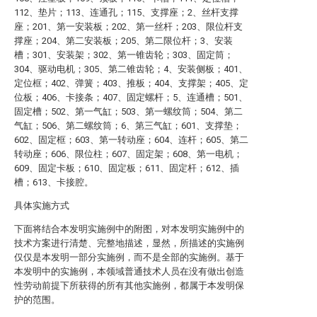
112、垫片；113、连通孔；115、支撑座；2、丝杆支撑
座；201、第一安装板；202、第一丝杆；203、限位杆支
撑座；204、第二安装板；205、第二限位杆；3、安装
槽；301、安装架；302、第一锥齿轮；303、固定筒；
304、驱动电机；305、第二锥齿轮；4、安装侧板；401、
定位框；402、弹簧；403、推板；404、支撑架；405、定
位板；406、卡接条；407、固定螺杆；5、连通槽；501、
固定槽；502、第一气缸；503、第一螺纹筒；504、第二
气缸；506、第二螺纹筒；6、第三气缸；601、支撑垫；
602、固定框；603、第一转动座；604、连杆；605、第二
转动座；606、限位柱；607、固定架；608、第一电机；
609、固定卡板；610、固定板；611、固定杆；612、插
槽；613、卡接腔。
具体实施方式
下面将结合本发明实施例中的附图，对本发明实施例中的
技术方案进行清楚、完整地描述，显然，所描述的实施例
仅仅是本发明一部分实施例，而不是全部的实施例。基于
本发明中的实施例，本领域普通技术人员在没有做出创造
性劳动前提下所获得的所有其他实施例，都属于本发明保
护的范围。