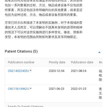
或者其任何其他变体意在涵盖非排他性的包含，从而使得
包括一系列要素的过程、方法、物品或者设备不仅包括那
些要素，而且还包括没有明确列出的其他要素，或者是还
包括为这种过程、方法、物品或者设备所固有的要素。
尽管已经示出和描述了本发明的实施例，对于本领域的普
通技术人员而言，可以理解在不脱离本发明的原理和精神
的情况下可以对这些实施例进行多种变化、修改、替换和
变型，本发明的范围由所附权利要求及其等同物限定。
Patent Citations (5)
Publication number
Priority date
Publication date
Assi
CN214023403U
*
2020-12-04
2021-08-24
福建
模具
限公
CN215614962U
*
2021-06-23
2022-01-25
青岛
五金
限公
Family To Family Citations