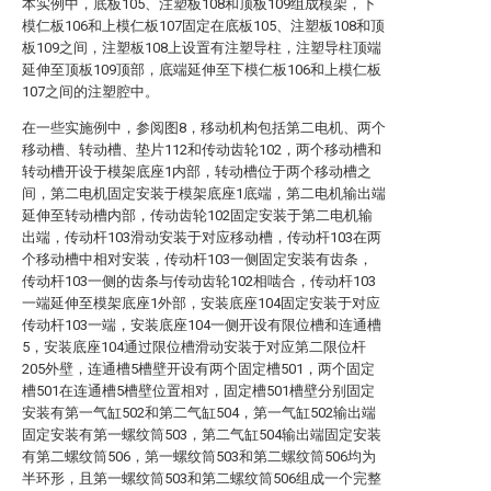
本实例中，底板105、注塑板108和顶板109组成模架，下
模仁板106和上模仁板107固定在底板105、注塑板108和顶
板109之间，注塑板108上设置有注塑导柱，注塑导柱顶端
延伸至顶板109顶部，底端延伸至下模仁板106和上模仁板
107之间的注塑腔中。
在一些实施例中，参阅图8，移动机构包括第二电机、两个
移动槽、转动槽、垫片112和传动齿轮102，两个移动槽和
转动槽开设于模架底座1内部，转动槽位于两个移动槽之
间，第二电机固定安装于模架底座1底端，第二电机输出端
延伸至转动槽内部，传动齿轮102固定安装于第二电机输
出端，传动杆103滑动安装于对应移动槽，传动杆103在两
个移动槽中相对安装，传动杆103一侧固定安装有齿条，
传动杆103一侧的齿条与传动齿轮102相啮合，传动杆103
一端延伸至模架底座1外部，安装底座104固定安装于对应
传动杆103一端，安装底座104一侧开设有限位槽和连通槽
5，安装底座104通过限位槽滑动安装于对应第二限位杆
205外壁，连通槽5槽壁开设有两个固定槽501，两个固定
槽501在连通槽5槽壁位置相对，固定槽501槽壁分别固定
安装有第一气缸502和第二气缸504，第一气缸502输出端
固定安装有第一螺纹筒503，第二气缸504输出端固定安装
有第二螺纹筒506，第一螺纹筒503和第二螺纹筒506均为
半环形，且第一螺纹筒503和第二螺纹筒506组成一个完整