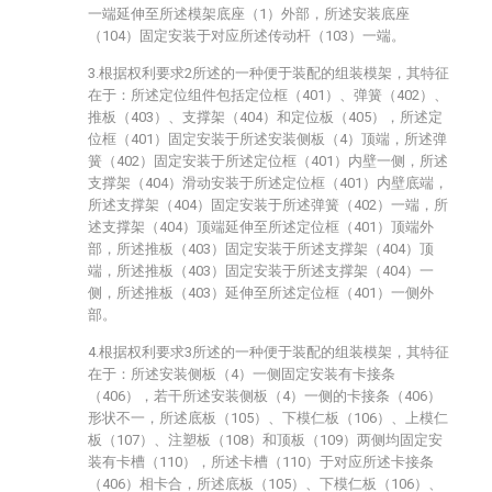
一端延伸至所述模架底座（1）外部，所述安装底座
（104）固定安装于对应所述传动杆（103）一端。
3.根据权利要求2所述的一种便于装配的组装模架，其特征
在于：所述定位组件包括定位框（401）、弹簧（402）、
推板（403）、支撑架（404）和定位板（405），所述定
位框（401）固定安装于所述安装侧板（4）顶端，所述弹
簧（402）固定安装于所述定位框（401）内壁一侧，所述
支撑架（404）滑动安装于所述定位框（401）内壁底端，
所述支撑架（404）固定安装于所述弹簧（402）一端，所
述支撑架（404）顶端延伸至所述定位框（401）顶端外
部，所述推板（403）固定安装于所述支撑架（404）顶
端，所述推板（403）固定安装于所述支撑架（404）一
侧，所述推板（403）延伸至所述定位框（401）一侧外
部。
4.根据权利要求3所述的一种便于装配的组装模架，其特征
在于：所述安装侧板（4）一侧固定安装有卡接条
（406），若干所述安装侧板（4）一侧的卡接条（406）
形状不一，所述底板（105）、下模仁板（106）、上模仁
板（107）、注塑板（108）和顶板（109）两侧均固定安
装有卡槽（110），所述卡槽（110）于对应所述卡接条
（406）相卡合，所述底板（105）、下模仁板（106）、