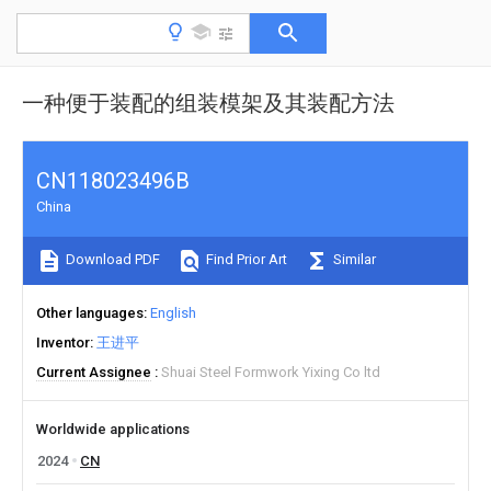
一种便于装配的组装模架及其装配方法
CN118023496B
China
Download PDF
Find Prior Art
Similar
Other languages
English
Inventor
王进平
Current Assignee
Shuai Steel Formwork Yixing Co ltd
Worldwide applications
2024
CN