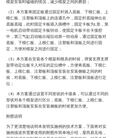
模架安装时磕碰的情况，减少模架之间的磨损；
（2）本方案将固定板通过固定杆插入底板、下模仁板、上
模仁板、注塑板和顶板上的连通孔中，固定杆底端伸出在
底板底端，此时固定卡板插入插槽中，固定卡板为L形，第
一电机启动带动固定卡板转动，使固定卡板卡在卡接腔
中，第三气缸启动输出端拉动第一转动座，通过固定板对
底板、下模仁板、上模仁板、注塑板和顶板之间进行固
定，方便对模架之间进行固定；
（3）本方案在安装各个模架和模具的时候，弹簧支撑支撑
架带动定位板卡入对应的定位槽中，方便将底板、下模仁
板、上模仁板、注塑板和顶板安装在安装侧板之间的时
候，对底板、下模仁板、上模仁板、注塑板和顶板进行定
位；
（4）本方案通过设置不同形状的卡接条，可以通过不同的
形状对各个模架进行区分，底板、下模仁板、上模仁板、
注塑板和顶板安装在安装侧板的时候更加方便。
附图说明
为了更清楚地说明本发明实施例的技术方案，下面将对实
施例描述所需要使用的附图作简单地介绍，显而易见地，