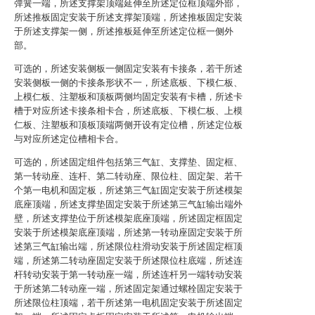
弹簧一端，所述支撑架顶端延伸至所述定位框顶端外部，
所述推板固定安装于所述支撑架顶端，所述推板固定安装
于所述支撑架一侧，所述推板延伸至所述定位框一侧外
部。
可选的，所述安装侧板一侧固定安装有卡接条，若干所述
安装侧板一侧的卡接条形状不一，所述底板、下模仁板、
上模仁板、注塑板和顶板两侧均固定安装有卡槽，所述卡
槽于对应所述卡接条相卡合，所述底板、下模仁板、上模
仁板、注塑板和顶板顶端两侧开设有定位槽，所述定位板
与对应所述定位槽相卡合。
可选的，所述固定组件包括第三气缸、支撑垫、固定框、
第一转动座、连杆、第二转动座、限位柱、固定架、若干
个第一电机和固定板，所述第三气缸固定安装于所述模架
底座顶端，所述支撑垫固定安装于所述第三气缸输出端外
壁，所述支撑垫位于所述模架底座顶端，所述固定框固定
安装于所述模架底座顶端，所述第一转动座固定安装于所
述第三气缸输出端，所述限位柱滑动安装于所述固定框顶
端，所述第二转动座固定安装于所述限位柱底端，所述连
杆转动安装于第一转动座一端，所述连杆另一端转动安装
于所述第二转动座一端，所述固定架通过螺栓固定安装于
所述限位柱顶端，若干所述第一电机固定安装于所述固定