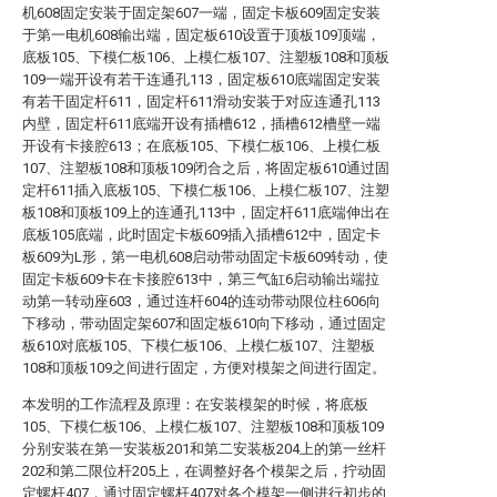
机608固定安装于固定架607一端，固定卡板609固定安装
于第一电机608输出端，固定板610设置于顶板109顶端，
底板105、下模仁板106、上模仁板107、注塑板108和顶板
109一端开设有若干连通孔113，固定板610底端固定安装
有若干固定杆611，固定杆611滑动安装于对应连通孔113
内壁，固定杆611底端开设有插槽612，插槽612槽壁一端
开设有卡接腔613；在底板105、下模仁板106、上模仁板
107、注塑板108和顶板109闭合之后，将固定板610通过固
定杆611插入底板105、下模仁板106、上模仁板107、注塑
板108和顶板109上的连通孔113中，固定杆611底端伸出在
底板105底端，此时固定卡板609插入插槽612中，固定卡
板609为L形，第一电机608启动带动固定卡板609转动，使
固定卡板609卡在卡接腔613中，第三气缸6启动输出端拉
动第一转动座603，通过连杆604的连动带动限位柱606向
下移动，带动固定架607和固定板610向下移动，通过固定
板610对底板105、下模仁板106、上模仁板107、注塑板
108和顶板109之间进行固定，方便对模架之间进行固定。
本发明的工作流程及原理：在安装模架的时候，将底板
105、下模仁板106、上模仁板107、注塑板108和顶板109
分别安装在第一安装板201和第二安装板204上的第一丝杆
202和第二限位杆205上，在调整好各个模架之后，拧动固
定螺杆407，通过固定螺杆407对各个模架一侧进行初步的