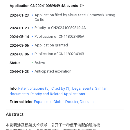
Application CN202410089849.4A events
Application filed by Shuai Steel Formwork Yixing
2024-01-23
Co ltd
Priority to CN202410089849.4A
2024-01-23
Publication of CN118023496A
2024-05-14
Application granted
2024-08-06
Publication of CN118023496B
2024-08-06
Active
Status
Anticipated expiration
2044-01-23
Info
Patent citations (5)
Cited by (1)
Legal events
Similar
documents
Priority and Related Applications
External links
Espacenet
Global Dossier
Discuss
Abstract
本发明涉及模架技术领域，公开了一种便于装配的组装模