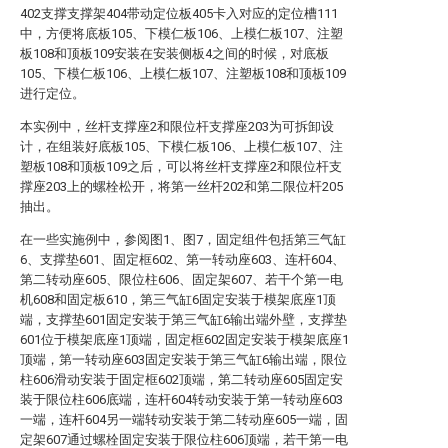
402支撑支撑架404带动定位板405卡入对应的定位槽111
中，方便将底板105、下模仁板106、上模仁板107、注塑
板108和顶板109安装在安装侧板4之间的时候，对底板
105、下模仁板106、上模仁板107、注塑板108和顶板109
进行定位。
本实例中，丝杆支撑座2和限位杆支撑座203为可拆卸设
计，在组装好底板105、下模仁板106、上模仁板107、注
塑板108和顶板109之后，可以将丝杆支撑座2和限位杆支
撑座203上的螺栓松开，将第一丝杆202和第二限位杆205
抽出。
在一些实施例中，参阅图1、图7，固定组件包括第三气缸
6、支撑垫601、固定框602、第一转动座603、连杆604、
第二转动座605、限位柱606、固定架607、若干个第一电
机608和固定板610，第三气缸6固定安装于模架底座1顶
端，支撑垫601固定安装于第三气缸6输出端外壁，支撑垫
601位于模架底座1顶端，固定框602固定安装于模架底座1
顶端，第一转动座603固定安装于第三气缸6输出端，限位
柱606滑动安装于固定框602顶端，第二转动座605固定安
装于限位柱606底端，连杆604转动安装于第一转动座603
一端，连杆604另一端转动安装于第二转动座605一端，固
定架607通过螺栓固定安装于限位柱606顶端，若干第一电