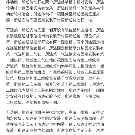
移动槽，所述传动杆在两个所述移动槽中相对安装，所述
传动杆一侧固定安装有齿条，所述传动杆一侧的齿条与传
动齿轮相啮合，所述传动杆一端延伸至所述模架底座外
部，所述安装底座固定安装于对应所述传动杆一端。
可选的，所述安装底座一侧开设有限位槽和连通槽，所述
安装底座通过限位槽滑动安装于对应所述第二限位杆外
壁，所述连通槽槽壁开设有两个固定槽，两个所述固定槽
在连通槽槽壁位置相对，所述固定槽槽壁分别固定安装有
第一气缸和第二气缸，所述第一气缸输出端固定安装有第
一螺纹筒，所述第二气缸输出端固定安装有第二螺纹筒，
所述第一螺纹筒和第二螺纹筒均为半环形，且所述第一螺
纹筒和第二螺纹筒组成一个完整的环形，所述安装底座通
过第一螺纹筒和第二螺纹筒安装于对应所述第一丝杆外
壁，所述第二安装板一侧开设有若干第二螺纹孔，所述第
二螺纹孔内壁活动安装有固定螺杆，所述固定螺杆一端固
定安装有硅胶垫，所述硅胶垫位于所述底板、下模仁板、
上模仁板、注塑板和顶板一侧。
可选的，所述定位组件包括定位框、弹簧、推板、支撑架
和定位板，所述定位框固定安装于所述安装侧板顶端，所
述弹簧固定安装于所述定位框内壁一侧，所述支撑架滑动
安装于所述定位框内壁底端，所述支撑架固定安装于所述