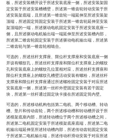
板，所述安装槽开设于所述安装底座一侧，所述安装架固
定安装于所述安装槽槽壁，所述第一锥齿轮转动安装于所
述安装架底端，且所述第一锥齿轮一端延伸至所述安装架
顶端，所述固定筒固定安装于所述第一锥齿轮延伸至安装
架顶端的一端，所述驱动电机固定安装于所述安装底座一
侧，且所述驱动电机输出端一端延伸至所述安装槽内部，
所述第二锥齿轮固定安装于所述驱动电机输出端，所述第
二锥齿轮与第一锥齿轮相啮合。
可选的，所述丝杆支撑座、限位杆支撑座和安装底座一侧
开设有螺纹孔，所述丝杆支撑座和限位杆支撑座上的螺纹
孔和安装底座上的螺纹孔位置相对应，所述丝杆支撑座和
限位杆支撑座上的螺纹孔槽壁活动安装有螺栓，所述丝杆
支撑座和限位杆支撑座通过所述螺栓固定安装于对应所述
安装底座一侧，所述第一丝杆外壁固定安装有若干固定
块，所述第一丝杆通过固定块卡接在所述固定筒内壁。
可选的，所述移动机构包括第二电机、两个移动槽、转动
槽、垫片和传动齿轮，两个所述移动槽和转动槽开设于所
述模架底座内部，所述转动槽位于两个所述移动槽之间，
所述第二电机固定安装于所述模架底座底端，所述第二电
机输出端延伸至所述转动槽内部，所述传动齿轮固定安装
于所述第二电机输出端，所述传动杆滑动安装于对应所述