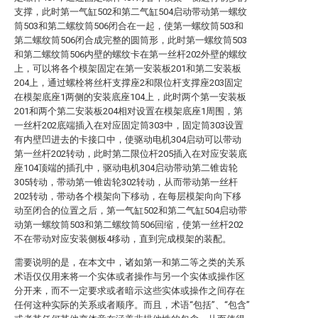
支撑，此时第一气缸502和第二气缸504启动带动第一螺纹
筒503和第二螺纹筒506闭合在一起，使第一螺纹筒503和
第二螺纹筒506闭合成完整的圆筒形，此时第一螺纹筒503
和第二螺纹筒506内壁的螺纹卡在第一丝杆202外壁的螺纹
上，可以将各个模架固定在第一安装板201和第二安装板
204上，通过螺栓将丝杆支撑座2和限位杆支撑座203固定
在模架底座1两侧的安装底座104上，此时两个第一安装板
201和两个第二安装板204相对设置在模架底座1周围，第
一丝杆202底端插入在对应固定筒303中，固定筒303设置
有内壁凹进去的卡接口中，使驱动电机304启动可以带动
第一丝杆202转动，此时第二限位杆205插入在对应安装底
座104顶端的插孔中，驱动电机304启动带动第二锥齿轮
305转动，带动第一锥齿轮302转动，从而带动第一丝杆
202转动，带动各个模架向下移动，在每层模架向向下移
动至闭合的位置之后，第一气缸502和第二气缸504启动带
动第一螺纹筒503和第二螺纹筒506回缩，使第一丝杆202
不在带动对应安装侧板4移动，直到完成模架的装配。
需要说明的是，在本文中，诸如第一和第二等之类的关系
术语仅仅用来将一个实体或者操作与另一个实体或操作区
分开来，而不一定要求或者暗示这些实体或操作之间存在
任何这种实际的关系或者顺序。而且，术语“包括”、“包含”