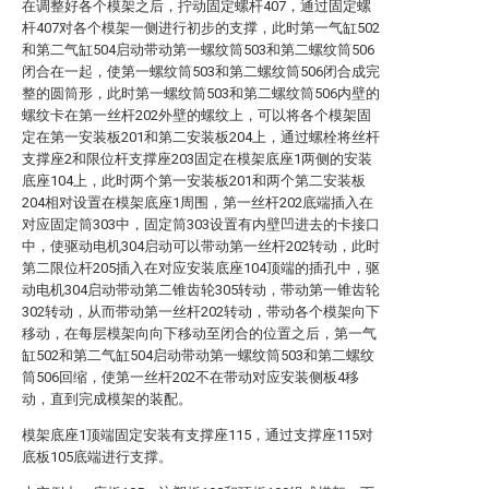
在调整好各个模架之后，拧动固定螺杆407，通过固定螺
杆407对各个模架一侧进行初步的支撑，此时第一气缸502
和第二气缸504启动带动第一螺纹筒503和第二螺纹筒506
闭合在一起，使第一螺纹筒503和第二螺纹筒506闭合成完
整的圆筒形，此时第一螺纹筒503和第二螺纹筒506内壁的
螺纹卡在第一丝杆202外壁的螺纹上，可以将各个模架固
定在第一安装板201和第二安装板204上，通过螺栓将丝杆
支撑座2和限位杆支撑座203固定在模架底座1两侧的安装
底座104上，此时两个第一安装板201和两个第二安装板
204相对设置在模架底座1周围，第一丝杆202底端插入在
对应固定筒303中，固定筒303设置有内壁凹进去的卡接口
中，使驱动电机304启动可以带动第一丝杆202转动，此时
第二限位杆205插入在对应安装底座104顶端的插孔中，驱
动电机304启动带动第二锥齿轮305转动，带动第一锥齿轮
302转动，从而带动第一丝杆202转动，带动各个模架向下
移动，在每层模架向向下移动至闭合的位置之后，第一气
缸502和第二气缸504启动带动第一螺纹筒503和第二螺纹
筒506回缩，使第一丝杆202不在带动对应安装侧板4移
动，直到完成模架的装配。
模架底座1顶端固定安装有支撑座115，通过支撑座115对
底板105底端进行支撑。