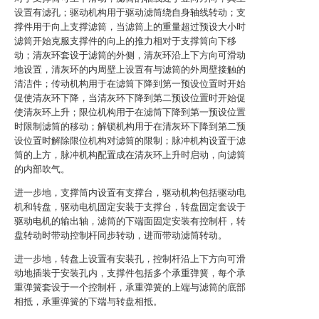
设置有滤孔；驱动机构用于驱动滤筒绕自身轴线转动；支
撑件用于向上支撑滤筒，当滤筒上的重量超过预设大小时
滤筒开始克服支撑件的向上的推力相对于支撑筒向下移
动；清灰环套设于滤筒的外侧，清灰环沿上下方向可滑动
地设置，清灰环的内周壁上设置有与滤筒的外周壁接触的
清洁件；传动机构用于在滤筒下降到第一预设位置时开始
促使清灰环下降，当清灰环下降到第二预设位置时开始促
使清灰环上升；限位机构用于在滤筒下降到第一预设位置
时限制滤筒的移动；解锁机构用于在清灰环下降到第二预
设位置时解除限位机构对滤筒的限制；脉冲机构设置于滤
筒的上方，脉冲机构配置成在清灰环上升时启动，向滤筒
的内部吹气。
进一步地，支撑筒内设置有支撑台，驱动机构包括驱动电
机和转盘，驱动电机固定安装于支撑台，转盘固定套设于
驱动电机的输出轴，滤筒的下端面固定安装有控制杆，转
盘转动时带动控制杆同步转动，进而带动滤筒转动。
进一步地，转盘上设置有安装孔，控制杆沿上下方向可滑
动地插装于安装孔内，支撑件包括多个承重弹簧，每个承
重弹簧套设于一个控制杆，承重弹簧的上端与滤筒的底部
相抵，承重弹簧的下端与转盘相抵。