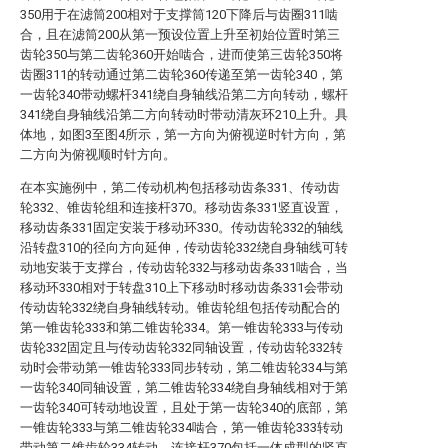
350用于在滤筒200相对于支撑筒120下降后与齿圈311啮
合，且在滤筒200从第一预设位置上升至初始位置时第三
齿轮350与第二齿轮360开始啮合，进而使第三齿轮350将
齿圈311的转动通过第二齿轮360传递至第一齿轮340，第
一齿轮340带动螺杆341绕自身轴线沿第二方向转动，螺杆
341绕自身轴线沿第二方向转动时带动清灰环210上升。具
体地，如图3至图4所示，第一方向为俯视逆时针方向，第
二方向为俯视顺时针方向。
在本实施例中，第二传动机构包括移动齿条331、传动齿
轮332、锥齿轮组和连接杆370。移动齿条331竖直设置，
移动齿条331固定安装于移动环330。传动齿轮332的轴线
沿转盘310的径向方向延伸，传动齿轮332绕自身轴线可转
动地安装于支撑台，传动齿轮332与移动齿条331啮合，当
移动环330相对于转盘310上下移动时移动齿条331会带动
传动齿轮332绕自身轴线转动。锥齿轮组包括传动配合的
第一锥齿轮333和第二锥齿轮334。第一锥齿轮333与传动
齿轮332固定且与传动齿轮332同轴设置，传动齿轮332转
动时会带动第一锥齿轮333同步转动，第二锥齿轮334与第
一齿轮340同轴设置，第二锥齿轮334绕自身轴线相对于第
一齿轮340可转动地设置，且处于第一齿轮340的底部，第
一锥齿轮333与第二锥齿轮334啮合，第一锥齿轮333转动
带动第二锥齿轮334转动。连接杆370包括一体成型的竖直