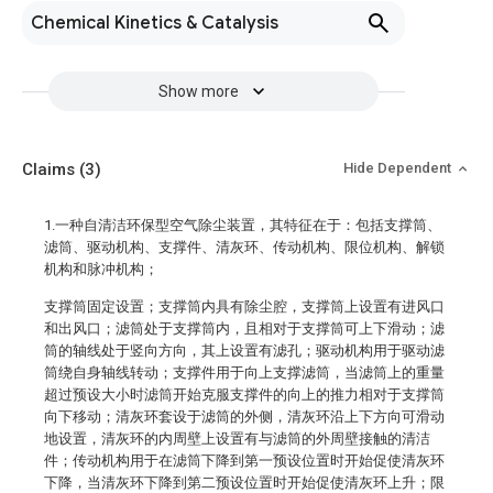
Chemical Kinetics & Catalysis
Show more
Claims
(3)
Hide Dependent
1.一种自清洁环保型空气除尘装置，其特征在于：包括支撑筒、
滤筒、驱动机构、支撑件、清灰环、传动机构、限位机构、解锁
机构和脉冲机构；
支撑筒固定设置；支撑筒内具有除尘腔，支撑筒上设置有进风口
和出风口；滤筒处于支撑筒内，且相对于支撑筒可上下滑动；滤
筒的轴线处于竖向方向，其上设置有滤孔；驱动机构用于驱动滤
筒绕自身轴线转动；支撑件用于向上支撑滤筒，当滤筒上的重量
超过预设大小时滤筒开始克服支撑件的向上的推力相对于支撑筒
向下移动；清灰环套设于滤筒的外侧，清灰环沿上下方向可滑动
地设置，清灰环的内周壁上设置有与滤筒的外周壁接触的清洁
件；传动机构用于在滤筒下降到第一预设位置时开始促使清灰环
下降，当清灰环下降到第二预设位置时开始促使清灰环上升；限