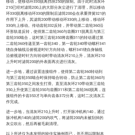
移动，使移动环330脱离挡块250的限制。由于此时清灰环
210已经对滤筒200上的大部分灰尘进行了清理，所以移动
环330脱离移动环330的限制后滤筒200会在承重弹簧321的
作用下上升，其滤筒200带动移动环330向上移动，移动环
330向上移动。传动齿轮332反转，并带动第二齿轮360沿
环形轨道反转，使得第二齿轮360与齿圈311脱离且与第三
齿轮350啮合，这时第三齿轮350将齿圈311的转动通过第
二齿轮360传递至第一齿轮340，第一齿轮340带动螺杆341
绕自身轴线沿俯视逆时针方向转动，螺杆341绕自身轴线
沿俯视逆时针方向转动时带动清灰环210上升，清灰环210
上升时对滤筒200的外表面再次进行清灰。
进一步地，通过设置连接组件，使得第二齿轮360转动到
与第三齿轮350啮合时保持啮合转动，防止第二齿轮360与
第三齿轮350之间发生打滑。直至清灰环210带动第三齿轮
350上升使第三齿轮350与齿圈311和第二齿轮360脱离，连
接组件的卡齿353才与单向齿条372分离，这时二次清灰工
作完成。
进一步地，当清灰环210上升时，打开脉冲机构140，通过
脉冲机构140向滤筒200内吹气，将滤筒200内未被刮掉的
灰尘吹出，然后再被毛刷清理。
以上所述仅为本发明的较佳实施例而已，并不用以限制本