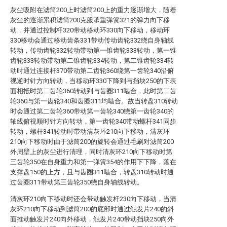
灰尘吸附在滤筒200上时滤筒200上的重力逐渐增大，随着
灰尘的逐渐累积滤筒200克服承重弹簧321的弹力向下移
动，并通过控制杆320带动移动环330向下移动，移动环
330移动会通过移动齿条331带动传动齿轮332绕自身轴线
转动，传动齿轮332转动带动第一锥齿轮333转动，第一锥
齿轮333转动带动第二锥齿轮334转动，第二锥齿轮334转
动时通过连接杆370带动第二齿轮360绕第一齿轮340沿俯
视逆时针方向转动，当移动环330下降到与挡块250的下表
面相抵时第二齿轮360转动到与齿圈311啮合，此时第二齿
轮360与第一齿轮340和齿圈311均啮合。故当转盘310转动
时会通过第二齿轮360带动第一齿轮340绕第一齿轮340的
轴线俯视顺时针方向转动，第一齿轮340带动螺杆341同步
转动，螺杆341转动时带动清灰环210向下移动，清灰环
210向下移动时由于滤筒200的旋转会通过毛刷对滤筒200
外周壁上的灰尘进行清理，同时清灰环210向下移动时第
三齿轮350在自身重力和第一弹簧354的作用下下降，落在
支撑盘150的上方，且与齿圈311啮合，转盘310转动时通
过齿圈311带动第三齿轮350绕自身轴线转动。
清灰环210向下移动时还会带动触发杆230向下移动，当清
灰环210向下移动到滤筒200的底部时通过触发片240的斜
面推动触发片240向外移动，触发片240带动挡块250向外