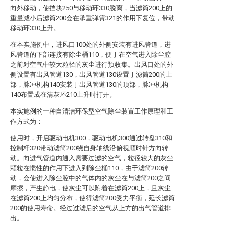
向外移动，使挡块250与移动环330脱离，当滤筒200上的
重量减小后滤筒200会在承重弹簧321的作用下复位，带动
移动环330上升。
在本实施例中，进风口100处的外侧安装有进风管道，进
风管道的下部连接有除尘桶110，便于在空气进入除尘腔
之前对空气中较大粒径的灰尘进行预收集。出风口处的外
侧设置有出风管道130，出风管道130设置于滤筒200的上
部，脉冲机构140安装于出风管道130的顶部，脉冲机构
140布置成在清灰环210上升时打开。
本实施例的一种自清洁环保型空气除尘装置工作原理和工
作方式为：
使用时，开启驱动电机300，驱动电机300通过转盘310和
控制杆320带动滤筒200绕自身轴线沿俯视顺时针方向转
动。向进气管道内通入需要过滤的空气，粒径较大的灰尘
颗粒在惯性的作用下进入到除尘桶110，由于滤筒200转
动，会使进入除尘腔中的气体内的灰尘在与滤筒200之间
摩擦，产生静电，使灰尘可以附着在滤筒200上，且灰尘
在滤筒200上均匀分布，使得滤筒200受力平衡，延长滤筒
200的使用寿命。经过过滤后的空气从上方的出气管道排
出。