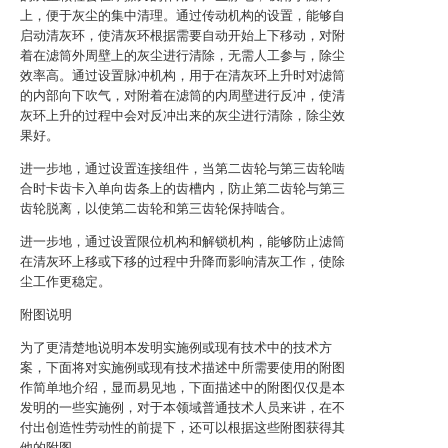
上，便于灰尘的集中清理。通过传动机构的设置，能够自
启动清灰环，使清灰环根据需要自动开始上下移动，对附
着在滤筒外周壁上的灰尘进行清除，无需人工参与，除尘
效率高。通过设置脉冲机构，用于在清灰环上升时对滤筒
的内部向下吹气，对附着在滤筒的内周壁进行反冲，使清
灰环上升的过程中会对反冲出来的灰尘进行清除，除尘效
果好。
进一步地，通过设置连接组件，当第二齿轮与第三齿轮啮
合时卡齿卡入单向齿条上的齿槽内，防止第二齿轮与第三
齿轮脱离，以使第二齿轮和第三齿轮保持啮合。
进一步地，通过设置限位机构和解锁机构，能够防止滤筒
在清灰环上移或下移的过程中升降而影响清灰工作，使除
尘工作更稳定。
附图说明
为了更清楚地说明本发明实施例或现有技术中的技术方
案，下面将对实施例或现有技术描述中所需要使用的附图
作简单地介绍，显而易见地，下面描述中的附图仅仅是本
发明的一些实施例，对于本领域普通技术人员来讲，在不
付出创造性劳动性的前提下，还可以根据这些附图获得其
他的附图。