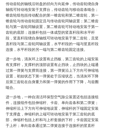
传动齿轮的轴线沿转盘的径向方向延伸，传动齿轮绕自身
轴线可转动地安装于支撑台，传动齿轮与移动齿条啮合；
锥齿轮组包括传动配合的第一锥齿轮和第二锥齿轮，第一
锥齿轮与传动齿轮固定且与传动齿轮同轴设置；第二锥齿
轮与第一齿轮同轴设置，第二锥齿轮可转动地安装于第一
齿轮的底部；连接杆包括一体成型的竖直杆段和水平杆
段，竖直杆段绕自身轴线可转动地安装于第二齿轮，且竖
直杆段与第二齿轮同轴设置，水平杆段的一端与竖直杆段
连接，水平杆段的另一端与第二锥齿轮固定连接。
进一步地，清灰环上设置有止挡板，第三齿轮的上端安装
有支撑杆，支撑杆的顶部设置有止挡块，止挡块的上端通
过第一弹簧与支撑筒连接，第一弹簧沿上下方向可伸缩地
设置，初始状态下第一弹簧处于压缩状态，当清灰环下降
后第三齿轮在自身重力和第一弹簧的作用下下降，与齿圈
啮合。
进一步地，一种自清洁环保型空气除尘装置还包括连接组
件，连接组件包括伸缩杆、卡齿、单向齿条和第二弹簧；
伸缩杆沿上下方向可伸缩地设置，伸缩杆的下端固定安装
于支撑盘，伸缩杆的上端可转动地安装于第三齿轮的底
部，伸缩杆包括上杆和与上杆套接的下杆；卡齿固定安装
于上杆；单向齿条通过第二弹簧连接于连接杆的竖直杆