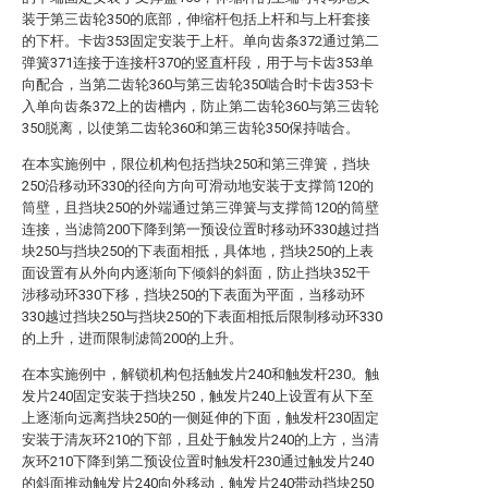
装于第三齿轮350的底部，伸缩杆包括上杆和与上杆套接
的下杆。卡齿353固定安装于上杆。单向齿条372通过第二
弹簧371连接于连接杆370的竖直杆段，用于与卡齿353单
向配合，当第二齿轮360与第三齿轮350啮合时卡齿353卡
入单向齿条372上的齿槽内，防止第二齿轮360与第三齿轮
350脱离，以使第二齿轮360和第三齿轮350保持啮合。
在本实施例中，限位机构包括挡块250和第三弹簧，挡块
250沿移动环330的径向方向可滑动地安装于支撑筒120的
筒壁，且挡块250的外端通过第三弹簧与支撑筒120的筒壁
连接，当滤筒200下降到第一预设位置时移动环330越过挡
块250与挡块250的下表面相抵，具体地，挡块250的上表
面设置有从外向内逐渐向下倾斜的斜面，防止挡块352干
涉移动环330下移，挡块250的下表面为平面，当移动环
330越过挡块250与挡块250的下表面相抵后限制移动环330
的上升，进而限制滤筒200的上升。
在本实施例中，解锁机构包括触发片240和触发杆230。触
发片240固定安装于挡块250，触发片240上设置有从下至
上逐渐向远离挡块250的一侧延伸的下面，触发杆230固定
安装于清灰环210的下部，且处于触发片240的上方，当清
灰环210下降到第二预设位置时触发杆230通过触发片240
的斜面推动触发片240向外移动，触发片240带动挡块250