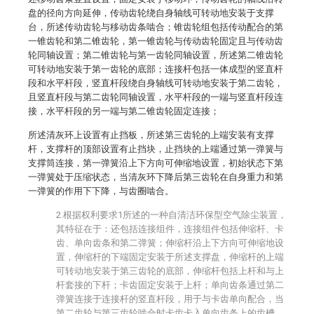
盘的径向方向延伸，传动齿轮绕自身轴线可转动地安装于支撑
台，所述传动齿轮与移动齿条啮合；锥齿轮组包括传动配合的第
一锥齿轮和第二锥齿轮，第一锥齿轮与传动齿轮固定且与传动齿
轮同轴设置；第二锥齿轮与第一齿轮同轴设置，所述第二锥齿轮
可转动地安装于第一齿轮的底部；连接杆包括一体成型的竖直杆
段和水平杆段，竖直杆段绕自身轴线可转动地安装于第二齿轮，
且竖直杆段与第二齿轮同轴设置，水平杆段的一端与竖直杆段连
接，水平杆段的另一端与第二锥齿轮固定连接；
所述清灰环上设置有止挡板，所述第三齿轮的上端安装有支撑
杆，支撑杆的顶部设置有止挡块，止挡块的上端通过第一弹簧与
支撑筒连接，第一弹簧沿上下方向可伸缩地设置，初始状态下第
一弹簧处于压缩状态，当清灰环下降后第三齿轮在自身重力和第
一弹簧的作用下下降，与齿圈啮合。
2.根据权利要求1所述的一种自清洁环保型空气除尘装置，
其特征在于：还包括连接组件，连接组件包括伸缩杆、卡
齿、单向齿条和第二弹簧；伸缩杆沿上下方向可伸缩地设
置，伸缩杆的下端固定安装于所述支撑盘，伸缩杆的上端
可转动地安装于第三齿轮的底部，伸缩杆包括上杆和与上
杆套接的下杆；卡齿固定安装于上杆；单向齿条通过第二
弹簧连接于连接杆的竖直杆段，用于与卡齿单向配合，当
第二齿轮与第三齿轮啮合时卡齿卡入单向齿条上的齿槽