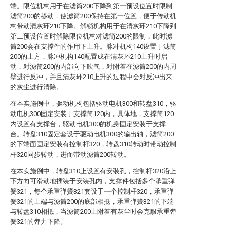
端。限位机构用于在滤筒200下降到第一预设位置时限制
滤筒200的移动，使滤筒200保持在第一位置，便于传动机
构带动清灰环210下降。解锁机构用于在清灰环210下降到
第二预设位置时解除限位机构对滤筒200的限制，此时滤
筒200会在支撑件的作用下上升。脉冲机构140设置于滤筒
200的上方，脉冲机构140配置成在清灰环210上升时启
动，对滤筒200的内部向下吹气，对附着在滤筒200的内周
壁进行反冲，并且清灰环210上升的过程中会对反冲出来
的灰尘进行清除。
在本实施例中，驱动机构包括驱动电机300和转盘310，驱
动电机300固定安装于支撑筒120内，具体地，支撑筒120
内设置有支撑台，驱动电机300的机身固定安装于支撑
台。转盘310固定套设于驱动电机300的输出轴，滤筒200
的下端面固定安装有控制杆320，转盘310转动时带动控制
杆320同步转动，进而带动滤筒200转动。
在本实施例中，转盘310上设置有安装孔，控制杆320沿上
下方向可滑动地插装于安装孔内，支撑件包括多个承重弹
簧321，每个承重弹簧321套设于一个控制杆320，承重弹
簧321的上端与滤筒200的底部相抵，承重弹簧321的下端
与转盘310相抵，当滤筒200上附着有灰尘时会克服承重弹
簧321的弹力下降。