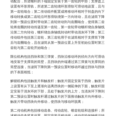
动配合，所述螺杆的下端固定安装于第一齿轮的中部；支撑盘上
设置有环形滑轨，所述第二齿轮绕环形滑轨可滑动地设置，且与
第一齿轮啮合；第二传动组件配置成将移动环相对于转盘的向下
移动转换成第二齿轮沿环形滑轨绕第一方向转动，且在滤筒下降
到第一预设位置时带动第二齿轮转动到与齿圈啮合，使得第二齿
轮将齿圈的转动传递至第一齿轮，第一齿轮带动螺杆绕自身轴线
沿第二方向转动，螺杆绕自身轴线转动时带动清灰环下降；第三
传动组件包括第三齿轮，第三齿轮用于在滤筒相对于支撑筒下降
后与齿圈啮合，且在滤筒从第一预设位置上升至初始位置时第三
齿轮与第二齿轮开始啮合；
限位机构包括挡块和第三弹簧，挡块沿移动环的径向方向可滑动
地安装于支撑筒的筒壁，且挡块的外端通过第三弹簧与支撑筒的
筒壁连接，当滤筒下降到第一预设位置时移动环越过挡块与挡块
的下表面相抵；
解锁机构包括触发片和触发杆；触发片固定安装于挡块，触发片
上设置有从下至上逐渐向远离挡块的一侧延伸的下面，触发杆固
定安装于清灰环的下部，且处于触发片的上方，当清灰环下降到
第二预设位置时触发杆通过触发片的下面推动触发片向外移动，
触发片带动挡块向外移动，使挡块与移动环脱离；
第二传动机构包括移动齿条、传动齿轮、锥齿轮组和连接杆；所
述移动齿条竖直设置，固定安装于移动环；传动齿轮的轴线沿转