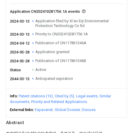
Application CN202410281756.1A events
Application filed by Xi'an Erji Environmental
2024-03-13
Protection Technology Co ltd
Priority to CN202410281756.1A
2024-03-13
Publication of CN117861346A
2024-04-12
Application granted
2024-05-28
Publication of CN117861346B
2024-05-28
Active
Status
Anticipated expiration
2044-03-13
Info
Patent citations (13)
Cited by (5)
Legal events
Similar
documents
Priority and Related Applications
External links
Espacenet
Global Dossier
Discuss
Abstract