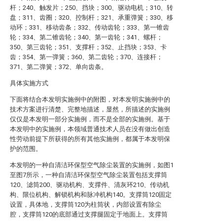
杆；240、触发片；250、挡块；300、驱动电机；310、转
盘；311、齿圈；320、控制杆；321、承重弹簧；330、移
动环；331、移动齿条；332、传动齿轮；333、第一锥齿
轮；334、第二锥齿轮；340、第一齿轮；341、螺杆；
350、第三齿轮；351、支撑杆；352、止挡块；353、卡
齿；354、第一弹簧；360、第二齿轮；370、连接杆；
371、第二弹簧；372、单向齿条。
具体实施方式
下面将结合本发明实施例中的附图，对本发明实施例中的
技术方案进行清楚、完整地描述，显然，所描述的实施例
仅仅是本发明一部分实施例，而不是全部的实施例。基于
本发明中的实施例，本领域普通技术人员在没有做出创造
性劳动前提下所获得的所有其他实施例，都属于本发明保
护的范围。
本发明的一种自清洁环保型空气除尘装置的实施例，如图1
至图7所示，一种自清洁环保型空气除尘装置包括支撑筒
120、滤筒200、驱动机构、支撑件、清灰环210、传动机
构、限位机构、解锁机构和脉冲机构140。支撑筒120固定
设置，具体地，支撑筒120为柱筒状，内部设置有除尘
腔，支撑筒120的底部通过支撑腿固定于地面上。支撑筒