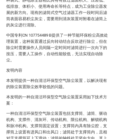
种袋式、静电除尘器相比具有有效过滤面积大、压差低、
低排放、体积小、使用寿命长等特点，成为工业除尘器发
展的新方向。现有的滤筒式空气过滤器工作一段时间后滤
筒表面容易积尘灰尘，需要用到清灰装置对附着在滤筒上
的灰尘进行清除。
中国专利CN 107754489 B提供了一种节能环保粉尘高效处
理装置，这种装置通过反向转动结合反吹进行除尘，但在
除尘时需要操作人员间隔一定时间对滤筒进行一次向下的
按压，需要人工操作，自动性能较低，无法实现自动除
尘。
发明内容
本发明提供一种自清洁环保型空气除尘装置，以解决现有
的除尘装置除尘效率较低的问题。
本发明的一种自清洁环保型空气除尘装置采用如下技术方
案：
一种自清洁环保型空气除尘装置包括支撑筒、滤筒、驱动
机构、支撑件、清灰环、传动机构、限位机构、解锁机构
和脉冲机构。支撑筒固定设置；支撑筒内具有除尘腔，支
撑筒上设置有进风口和出风口；滤筒处于支撑筒内，且相
对于支撑筒可上下滑动；滤筒的轴线处于竖向方向，其上