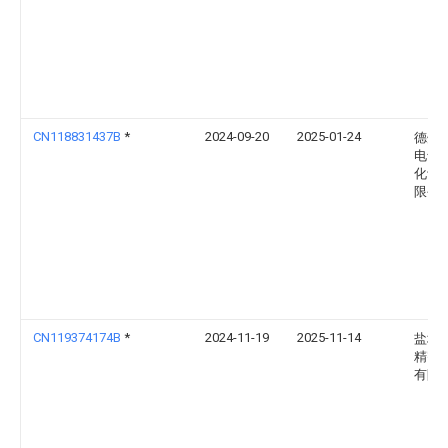
CN118831437B
*
2024-09-20
2025-01-24
德州
电气
化设
限公
CN119374174B
*
2024-11-19
2025-11-14
盐城
精密
有限