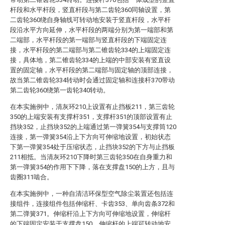
杆段和水平杆段，竖直杆段与第二齿轮360同轴设置，第
二齿轮360绕自身轴线可转动地安装于竖直杆段，水平杆
段沿水平方向延伸，水平杆段的两端分别为第一端部和第
二端部，水平杆段的第一端部与竖直杆段的下端固定连
接，水平杆段的第二端部与第二锥齿轮334的上端固定连
接，具体地，第二锥齿轮334的上端的中部安装有竖直设
置的固定轴，水平杆段的第二端部与固定轴的顶部连接，
故当第二锥齿轮334转动时会通过固定轴和连接杆370带动
第二齿轮360绕第一齿轮340转动。
在本实施例中，清灰环210上设置有止挡板211，第三齿轮
350的上端安装有支撑杆351，支撑杆351的顶部设置有止
挡块352，止挡块352的上端通过第一弹簧354与支撑筒120
连接，第一弹簧354沿上下方向可伸缩地设置，初始状态
下第一弹簧354处于压缩状态，止挡块352的下方与止挡板
211相抵。当清灰环210下降时第三齿轮350在自身重力和
第一弹簧354的作用下下降，落在支撑盘150的上方，且与
齿圈311啮合。
在本实施例中，一种自清洁环保型空气除尘装置还包括连
接组件，连接组件包括伸缩杆、卡齿353、单向齿条372和
第二弹簧371。伸缩杆沿上下方向可伸缩地设置，伸缩杆
的下端固定安装于支撑盘150，伸缩杆的上端可转动地安