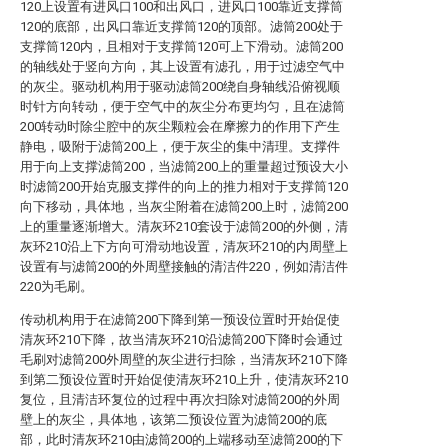
120上设置有进风口100和出风口，进风口100靠近支撑筒
120的底部，出风口靠近支撑筒120的顶部。滤筒200处于
支撑筒120内，且相对于支撑筒120可上下滑动。滤筒200
的轴线处于竖向方向，其上设置有滤孔，用于过滤空气中
的灰尘。驱动机构用于驱动滤筒200绕自身轴线沿俯视顺
时针方向转动，便于空气中的灰尘分布更均匀，且在滤筒
200转动时除尘腔中的灰尘颗粒会在摩擦力的作用下产生
静电，吸附于滤筒200上，便于灰尘的集中清理。支撑件
用于向上支撑滤筒200，当滤筒200上的重量超过预设大小
时滤筒200开始克服支撑件的向上的推力相对于支撑筒120
向下移动，具体地，当灰尘附着在滤筒200上时，滤筒200
上的重量逐渐增大。清灰环210套设于滤筒200的外侧，清
灰环210沿上下方向可滑动地设置，清灰环210的内周壁上
设置有与滤筒200的外周壁接触的清洁件220，例如清洁件
220为毛刷。
传动机构用于在滤筒200下降到第一预设位置时开始促使
清灰环210下降，故当清灰环210沿滤筒200下降时会通过
毛刷对滤筒200外周壁的灰尘进行扫除，当清灰环210下降
到第二预设位置时开始促使清灰环210上升，使清灰环210
复位，且清洁环复位的过程中再次扫除对滤筒200的外周
壁上的灰尘，具体地，该第二预设位置为滤筒200的底
部，此时清灰环210由滤筒200的上端移动至滤筒200的下