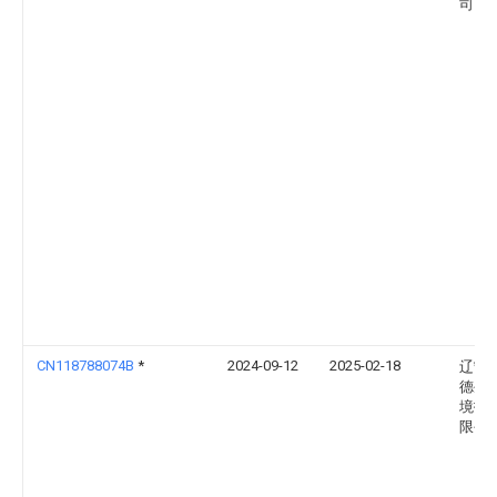
司
CN118788074B
*
2024-09-12
2025-02-18
辽宁
德生
境技
限公