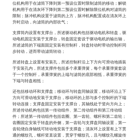
位机构用于在滤筒下降到第一预设位置时限制滤筒的移动；解锁
机构用于在清灰环下降到第二预设位置时解除限位机构对滤筒的
限制；脉冲机构设置于滤筒的上方，脉冲机构配置成在清灰环上
升时启动，向滤筒的内部吹气；
支撑筒内设置有支撑台，所述驱动机构包括驱动电机和转盘，驱
动电机固定安装于支撑台，转盘固定套设于驱动电机的输出轴，
所述滤筒的下端面固定安装有控制杆，转盘转动时带动控制杆同
步转动，进而带动滤筒转动；
所述转盘上设置有安装孔，所述控制杆沿上下方向可滑动地插装
于安装孔内，所述支撑件包括多个承重弹簧，每个承重弹簧套设
于一个控制杆，承重弹簧的上端与滤筒的底部相抵，承重弹簧的
下端与转盘相抵；
还包括移动环和支撑盘；移动环与转盘同轴设置，移动环沿上下
方向可滑动地安装于支撑台，移动环的上部与多个控制杆的下端
转动连接；支撑盘固定安装于支撑台，其轴线处于竖向方向上；
所述传动机构包括第一传动组件、第二传动组件和第三传动组
件；所述第一传动组件包括齿圈、第一齿轮、螺杆和第二齿轮；
齿圈固定安装于转盘的外侧，第一齿轮与支撑盘同轴设置，第一
齿轮绕自身轴线可转动地安装于支撑盘；清灰环上设置有上下贯
通的螺纹孔，螺杆竖直设置，贯穿于螺纹孔，且与螺纹孔螺旋传