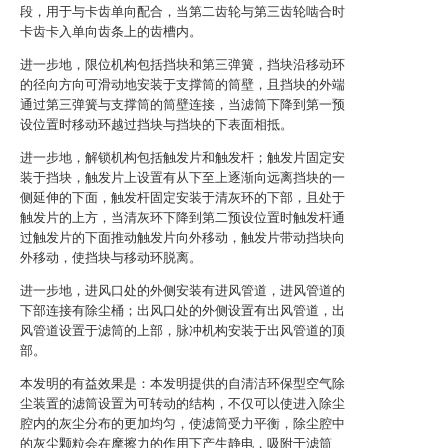
段，用于与卡齿单向配合，当第二齿轮与第三齿轮啮合时
卡齿卡入单向齿条上的齿槽内。
进一步地，限位机构包括挡块和第三弹簧，挡块沿移动环
的径向方向可滑动地安装于支撑筒的筒壁，且挡块的外端
通过第三弹簧与支撑筒的筒壁连接，当滤筒下降到第一预
设位置时移动环越过挡块与挡块的下表面相抵。
进一步地，解锁机构包括触发片和触发杆；触发片固定安
装于挡块，触发片上设置有从下至上逐渐向远离挡块的一
侧延伸的下面，触发杆固定安装于清灰环的下部，且处于
触发片的上方，当清灰环下降到第二预设位置时触发杆通
过触发片的下面推动触发片向外移动，触发片带动挡块向
外移动，使挡块与移动环脱离。
进一步地，进风口处的外侧安装有进风管道，进风管道的
下部连接有除尘桶；出风口处的外侧设置有出风管道，出
风管道设置于滤筒的上部，脉冲机构安装于出风管道的顶
部。
本发明的有益效果是：本发明提供的自清洁环保型空气除
尘装置的滤筒设置为可转动的结构，不仅可以使进入除尘
腔内的灰尘分布的更加均匀，使滤筒受力平衡，除尘腔中
的灰尘颗粒会在摩擦力的作用下产生静电，吸附于滤筒