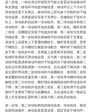
进一步地，一种自清洁环保型空气除尘装置还包括移动环
和支撑盘；移动环与转盘同轴设置，移动环沿上下方向可
滑动地安装于支撑台，移动环的上部与多个控制杆的下端
转动连接；支撑盘固定安装于支撑台，其轴线处于竖向方
向上；传动机构包括第一传动组件、第二传动组件和第三
传动组件；第一传动组件包括齿圈、第一齿轮、螺杆和第
二齿轮；齿圈固定安装于转盘的外侧，第一齿轮与支撑盘
同轴设置，第一齿轮绕自身轴线可转动地安装于支撑盘；
清灰环上设置有上下贯通的螺纹孔，螺杆竖直设置，贯穿
于螺纹孔，且与螺纹孔螺旋传动配合，螺杆的下端固定安
装于第一齿轮的中部；支撑盘上设置有环形滑轨，第二齿
轮绕环形滑轨可滑动地设置，且与第一齿轮啮合；第二传
动组件配置成将移动环相对于转盘的向下移动转换成第二
齿轮沿环形滑轨绕第一方向转动，且在滤筒下降到第一预
设位置时带动第二齿轮转动到与齿圈啮合，使得第二齿轮
将齿圈的转动传递至第一齿轮，第一齿轮带动螺杆绕自身
轴线沿第二方向转动，螺杆绕自身轴线转动时带动清灰环
下降；第三传动组件包括第三齿轮，第三齿轮用于在滤筒
相对于支撑筒下降后与齿圈啮合，且在滤筒从第一预设位
置上升至初始位置时第三齿轮与第二齿轮开始啮合。
进一步地，第二传动机构包括移动齿条、传动齿轮、锥齿
轮组和连接杆；移动齿条竖直设置，固定安装于移动环；