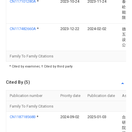
CN117101280A
*
2023-10-24
2023-11-24
泰州
砼易
能科
限公
CN117482660A
*
2023-12-22
2024-02-02
德州
五金
设备
公司
Family To Family Citations
* Cited by examiner, † Cited by third party
Cited By (5)
Publication number
Priority date
Publication date
Assi
Family To Family Citations
CN118718568B
*
2024-09-02
2025-01-03
合肥
研究
院有