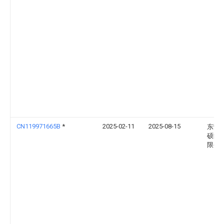
CN119971665B
*
2025-02-11
2025-08-15
东营
硕纺
限公