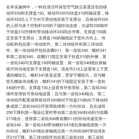
在本实施例中，一种自清洁环保型空气除尘装置还包括移
动环330和支撑盘150。移动环330与转盘310同轴设置，移
动环330沿上下方向可滑动地安装于支撑台，且移动环330
的上部与多个控制杆320的下端转动连接，当滤筒200相对
于转盘310升降时带动移动环330同步升降。支撑盘150固
定安装于支撑台，支撑盘150的轴线处于竖向方向上。传
动机构包括第一传动组件、第二传动组件和第三传动组
件。第一传动组件包括齿圈311、第一齿轮340、螺杆341
和第二齿轮360。齿圈311固定安装于转盘310的外侧，第
一齿轮340与支撑盘150同轴设置，第一齿轮340绕自身轴
线可转动地安装于支撑盘150。清灰环210上设置有上下贯
通的螺纹孔，螺杆341竖直设置，贯穿于螺纹孔，且与螺
纹孔螺旋传动配合，螺杆341的下端固定安装于第一齿轮
340的中部。支撑盘150上设置有环形滑轨，第二齿轮360
绕环形滑轨可滑动地设置，且与第一齿轮340啮合。第二
传动组件配置成将移动环330相对于转盘310的向下移动转
换成第二齿轮360沿环形滑轨绕第一方向转动，且在滤筒
200下降到第一预设位置时带动第二齿轮360转动到与齿圈
311啮合，使得第二齿轮360将齿圈311的转动传递至第一
齿轮340，第一齿轮340带动螺杆341绕自身轴线绕第一方
向转动，螺杆341绕自身轴线沿第一方向转动时带动清灰
环210下降。第三传动组件包括第三齿轮350，第三齿轮