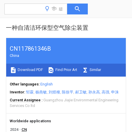
一种自清洁环保型空气除尘装置
CN117861346B
China
Download PDF
Find Prior Art
Similar
Other languages
English
Inventor
邹霖
杨燕敏
刘煜橦
陈徐平
郝卫敏
孙永高
高强
申洙
Current Assignee
Guangzhou Jiajie Environmental Engineering
Services Co ltd
Worldwide applications
2024
CN