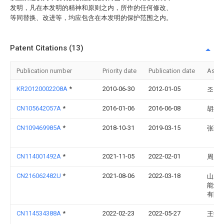
发明，凡在本发明的精神和原则之内，所作的任何修改、
等同替换、改进等，均应包含在本发明的保护范围之内。
Patent Citations (13)
Publication number
Priority date
Publication date
Assi
KR20120002208A
*
2010-06-30
2012-01-05
조현
CN105642057A
*
2016-01-06
2016-06-08
胡振
CN109469985A
*
2018-10-31
2019-03-15
张玲
CN114001492A
*
2021-11-05
2022-02-01
周广
CN216062482U
*
2021-08-06
2022-03-18
山东
能源
有限
CN114534388A
*
2022-02-23
2022-05-27
王学