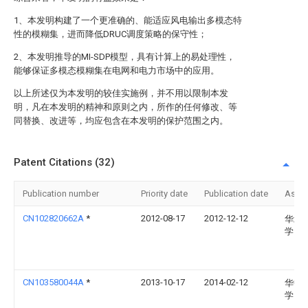
1、本发明构建了一个更准确的、能适应风电输出多模态特
性的模糊集，进而降低DRUC调度策略的保守性；
2、本发明推导的MI-SDP模型，具有计算上的易处理性，
能够保证多模态模糊集在电网和电力市场中的应用。
以上所述仅为本发明的较佳实施例，并不用以限制本发
明，凡在本发明的精神和原则之内，所作的任何修改、等
同替换、改进等，均应包含在本发明的保护范围之内。
Patent Citations (32)
Publication number
Priority date
Publication date
Assi
CN102820662A
*
2012-08-17
2012-12-12
华北
学
CN103580044A
*
2013-10-17
2014-02-12
华中
学