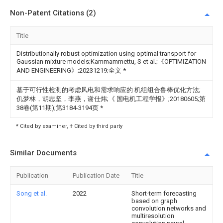
Non-Patent Citations (2)
Title
Distributionally robust optimization using optimal transport for
Gaussian mixture models;Kammammettu, S et al.;《OPTIMIZATION
AND ENGINEERING》;20231219;全文
*
基于可行性检测的考虑风电和需求响应的 机组组合鲁棒优化方法;
仉梦林，胡志坚，李燕，谢仕炜;《 国电机工程学报》;20180605;第
38卷(第11期);第3184-3194页
*
* Cited by examiner, † Cited by third party
Similar Documents
Publication
Publication Date
Title
Song et al.
2022
Short-term forecasting
based on graph
convolution networks and
multiresolution