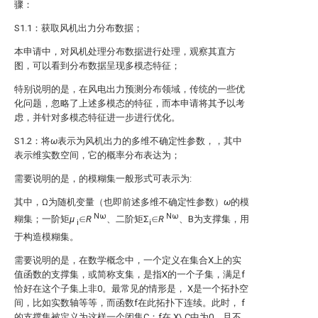
骤：
S1.1：获取风机出力分布数据；
本申请中，对风机处理分布数据进行处理，观察其直方
图，可以看到分布数据呈现多模态特征；
特别说明的是，在风电出力预测分布领域，传统的一些优
化问题，忽略了上述多模态的特征，而本申请将其予以考
虑，并针对多模态特征进一步进行优化。
S1.2：将
ω
表示为风机出力的多维不确定性参数，
，其中
表示
维实数空间，它的概率分布表达为
；
需要说明的是，
的模糊集一般形式可表示为:
其中，Ω为随机变量（也即前述多维不确定性参数）
ω
的模
Nω
Nω
糊集；一阶矩
μ
∈
R
、二阶矩Σ
∈
R
、B为支撑集，用
i
i
于构造模糊集。
需要说明的是，在数学概念中，一个定义在集合X上的实
值函数的支撑集，或简称支集，是指X的一个子集，满足f
恰好在这个子集上非0。最常见的情形是， X是一个拓扑空
间，比如实数轴等等，而函数f在此拓扑下连续。此时， f
的支撑集被定义为这样一个闭集C：f在 X\ C中为0，且不