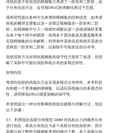
传统的基于矩信息的模糊集只考虑了一阶矩和二阶矩，由
于分布信息不足，会导致DRUC的求解结果过于悲观。
现有研究提出多种方法来增加模糊集的结构信息，如考虑
风电的椭球支撑集以进一步限定模糊集的一阶矩和二阶
矩；在模糊集中引入一组线性函数以进一步描述随机变量
在各个每个段中的期望；使用多个置信集及其覆盖概率来
实现模糊集的分布解释；利用条件误差信息和相关误差信
息构造一阶矩和二阶矩，以剔除不可能发生的分布等。
虽然现有方法在弱化模糊集的保守性方面有了改进，但忽
略了实际中可能出现的风电分布的多模态特性。
发明内容
考虑到实际的风电出力会呈现多模态分布特性，本专利旨
在构建一个更准确的模糊集，以适应风电输出的多模态特
性，进而降低DRUC调度策略的保守性。
本发明提出一种分布鲁棒机组组合建模与求解方法，包括
以下步骤：
S1、利用混合高斯分布模型 GMM 对风机出力的概率分布
进行拟合，将其分布拟合为多个高斯分布的加权和；其中
高斯分布个数即为模糊集考虑的模态个数，各个高斯分布