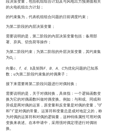
段决策变量，包括机组组合计划及与风电出力预测值相关
的火电机组出力计划；
的约束集为
，代表机组组合问题的日前调度约束；
为第二阶段的内层决策变量；
需要说明的是，第二阶段的内层决策变量包括：备用部
署、弃风、切负荷等操作；
为第二阶段约束；
为第二阶段的外层决策变量，其约束集
为Ω
；
i
向量
c
、
f
、
d
、
b
及矩阵
F
、
B
、
A
、
C
为优化问题的已知系
数；
u
为第二阶段约束集的对偶乘子；
接下来需要将第二阶段问题进行对偶转换；
需要说明的是，关于对偶转换，具体指：一个逻辑函数变
换为它的对偶函数叫做对偶变换。例如：与和或、同或和
异或是两对偶的运算，原变量和反变量是对偶的变量，“0”
和“1”是对偶的常量。运算符和变量总是成对地定义的，称
为对偶的运算符和对偶的逻辑量，这种特殊属性可用对偶
变换来表述。在本申请中，采用强对偶定理进行对偶转
换。