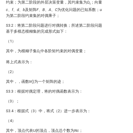
约束；
为第二阶段的外层决策变量，其约束集为Ω
；向量
i
c
、
f
、
d
、
b
及矩阵
F
、
B
、
A
、
C
为优化问题的已知系数；
u
为第二阶段约束集的对偶乘子；
S3.2：将第二阶段问题进行对偶转换；所述第二阶段问题
基于多模态模糊集的完成形式如下：
（1）
其中，
为模糊子集Ω
中各阶矩约束的对偶变量；
i
将上式表示为：
（2）
其中，
，函数
tr
()为一个矩阵的迹；
S3.3：根据对偶定理，将
的对偶函数表示为：
（3）；
S3.4：根据式（3）中，将式（2）进一步表示为：
（4）
其中，顶点
代表U的顶点，顶点总个数为
Nc
；