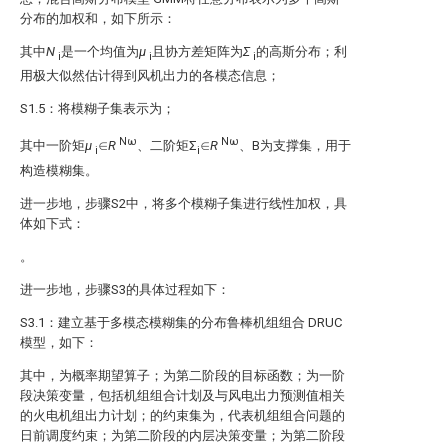
分布的加权和，如下所示：
其中
N
是一个均值为
μ
且协方差矩阵为
Σ
的高斯分布；利
i
i
i
用极大似然估计得到风机出力的各模态信息
；
S1.5：将模糊子集表示为；
Nω
Nω
其中一阶矩
μ
∈
R
、二阶矩Σ
∈
R
、B为支撑集，用于
i
i
构造模糊集。
进一步地，步骤S2中，将多个模糊子集进行线性加权，具
体如下式：
。
进一步地，步骤S3的具体过程如下：
S3.1：建立基于多模态模糊集的分布鲁棒机组组合 DRUC
模型，如下：
其中，
为概率期望算子；
为第二阶段的目标函数；
为一阶
段决策变量，包括机组组合计划及与风电出力预测值相关
的火电机组出力计划；
的约束集为
，代表机组组合问题的
日前调度约束；
为第二阶段的内层决策变量；
为第二阶段