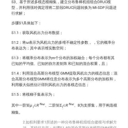
S3、基于所述多模态模糊集，建立分布鲁棒机组组合DRUC模
型，并利用强对偶定理将二阶段DRUC问题转换为 MI-SDP 问题进
行求解；
步骤S1具体如下：
S1.1：获取风机出力分布数据；
S1.2：将
ω
表示为风机出力的多维不确定性参数，
，它的概率分
布表达为
；其中
表示
维实数空间；
S1.3：将概率分布
表示为m个分布
的加权融合
；每个分布
都有其
已知的平均值
、已知的协方差矩阵
和已知的混合权重
，
且
；
S1.4：利用混合高斯分布模型 GMM提取风机出力的模态信息
：混
合高斯分布模型GMM将任意分布表示为多个高斯分布的加权和，
利用极大似然估计得到风机出力的各模态信息
；
S1.5：将模糊子集表示为；
Nω
Nω
其中一阶矩
μ
∈
R
、二阶矩Σ
∈
R
、B为支撑集，用于构造模
i
i
糊集。
2.如权利要求1所述的一种分布鲁棒机组组合建模与求解方
法，其特征在于：步骤S1.4中混合高斯分布模型GMM将任