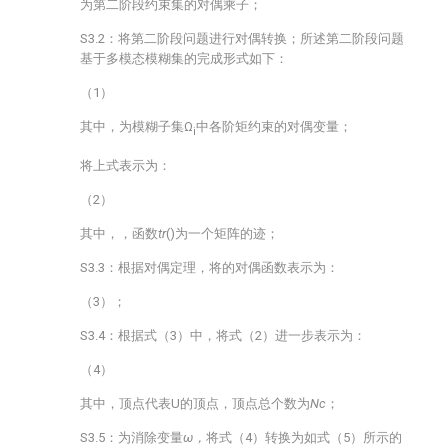
为第二阶段约束集的对偶乘子；
S3.2：将第二阶段问题进行对偶转换；所述第二阶段问题
基于多模态模糊集的完成形式如下：
（1）
其中，
为模糊子集Ω
中各阶矩约束的对偶变量；
i
将上式表示为：
（2）
其中，
，函数
tr
()为一个矩阵的迹；
S3.3：根据对偶定理，将
的对偶函数表示为：
（3）；
S3.4：根据式（3）中，将式（2）进一步表示为：
（4）
其中，顶点
代表U的顶点，顶点总个数为
Nc
；
S3.5：为消除变量
ω，
将式（4）转换为如式（5）所示的