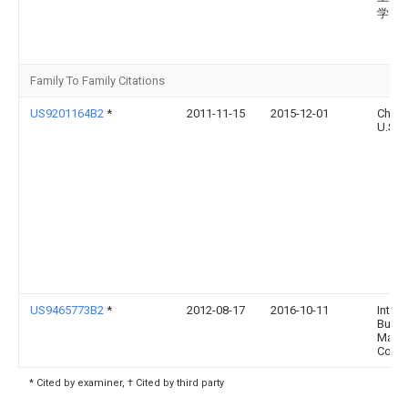
学
Family To Family Citations
US9201164B2
*
2011-11-15
2015-12-01
Chevr
U.S.A.
US9465773B2
*
2012-08-17
2016-10-11
Intern
Busin
Mach
Corpo
* Cited by examiner, † Cited by third party