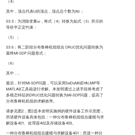
（4）
其中，顶点
代表U的顶点，顶点总个数为
Nc
；
S3.5：为消除变量
ω，
将式（4）转换为如式（5）所示的
等价半正定约束：
（5）；
S3.6：将二阶段分布鲁棒机组组合 DRUC优化问题转换为
最终MI-SDP 问题形式：
（6）
其中，
。
最后，针对MI-SDP问题，可以采用SeDuMI或YALMIP等
MATLAB工具箱进行求解。本发明通过上述手段将考虑了
多模态特征的DRUC优化问题转换为MI-SDP问题，提高了
分布鲁棒机机组的求解效率。
请参见图2，图2是本发明实施例的硬件设备工作示意图，
所述硬件设备具体包括：一种分布鲁棒机组组合建模与求
解设备401、处理器402及存储设备403。
一种分布鲁棒机组组合建模与求解设备401：所述一种分