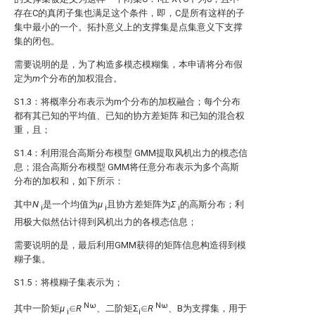
存在C的真闭子集也满足这个条件，即，C是所有这样的子
集中最小的一个。拓扑意义上的支撑集是点集意义下支撑
集的闭包。
需要说明的是，为了构造多模态模糊集，本申请将分布
假
定为
m
个分布的加权混合。
S1.3：将概率分布
表示为m个分布
的加权融合
；每个分布
都有其已知的平均值
、已知的协方差矩阵
和已知的混合权
重
，
且
；
S1.4：利用混合高斯分布模型 GMM提取风机出力的模态信
息
；混合高斯分布模型 GMM将任意分布表示为多个高斯
分布的加权和，如下所示：
其中
N
是一个均值为
μ
且协方差矩阵为
Σ
的高斯分布；利
i
i
i
用极大似然估计得到风机出力的各模态信息
；
需要说明的是，最后利用GMM获得的矩阵信息
构造得到模
糊子集。
S1.5：将模糊子集表示为；
Nω
Nω
其中一阶矩
μ
∈
R
、二阶矩Σ
∈
R
、B为支撑集，用于
i
i