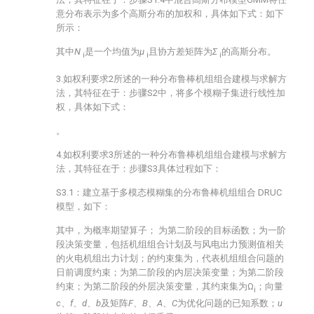
意分布表示为多个高斯分布的加权和，具体如下式：如下
所示：
其中
N
是一个均值为
μ
且协方差矩阵为
Σ
的高斯分布。
i
i
i
3.如权利要求2所述的一种分布鲁棒机组组合建模与求解方
法，其特征在于：步骤S2中，将多个模糊子集进行线性加
权，具体如下式：
。
4.如权利要求3所述的一种分布鲁棒机组组合建模与求解方
法，其特征在于：步骤S3具体过程如下：
S3.1：建立基于多模态模糊集的分布鲁棒机组组合 DRUC
模型，如下：
其中，
为概率期望算子；
为第二阶段的目标函数；
为一阶
段决策变量，包括机组组合计划及与风电出力预测值相关
的火电机组出力计划；
的约束集为
，代表机组组合问题的
日前调度约束；
为第二阶段的内层决策变量；
为第二阶段
约束；
为第二阶段的外层决策变量，其约束集为Ω
；向量
i
c
、
f
、
d
、
b
及矩阵
F
、
B
、
A
、
C
为优化问题的已知系数；
u