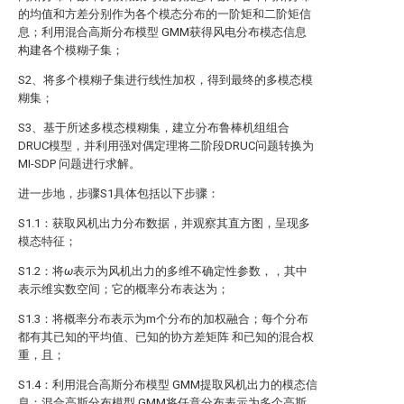
的均值和方差分别作为各个模态分布的一阶矩和二阶矩信
息；利用混合高斯分布模型 GMM获得风电分布模态信息
构建各个模糊子集；
S2、将多个模糊子集进行线性加权，得到最终的多模态模
糊集；
S3、基于所述多模态模糊集，建立分布鲁棒机组组合
DRUC模型，并利用强对偶定理将二阶段DRUC问题转换为
MI-SDP 问题进行求解。
进一步地，步骤S1具体包括以下步骤：
S1.1：获取风机出力分布数据，并观察其直方图，呈现多
模态特征；
S1.2：将
ω
表示为风机出力的多维不确定性参数，
，其中
表示
维实数空间；它的概率分布表达为
；
S1.3：将概率分布
表示为m个分布
的加权融合
；每个分布
都有其已知的平均值
、已知的协方差矩阵
和已知的混合权
重
，
且
；
S1.4：利用混合高斯分布模型 GMM提取风机出力的模态信
息
；混合高斯分布模型 GMM将任意分布表示为多个高斯