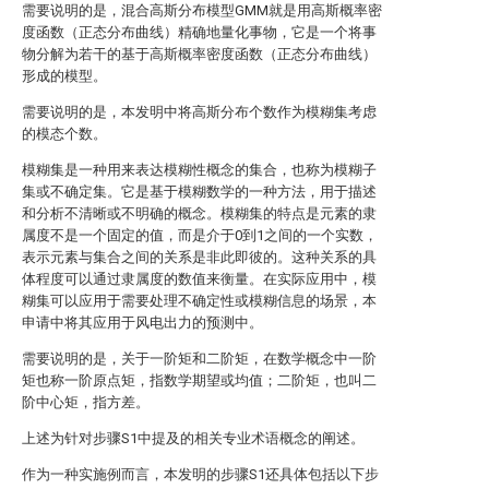
需要说明的是，混合高斯分布模型GMM就是用高斯概率密
度函数（正态分布曲线）精确地量化事物，它是一个将事
物分解为若干的基于高斯概率密度函数（正态分布曲线）
形成的模型。
需要说明的是，本发明中将高斯分布个数作为模糊集考虑
的模态个数。
模糊集是一种用来表达模糊性概念的集合，也称为模糊子
集或不确定集。它是基于模糊数学的一种方法，用于描述
和分析不清晰或不明确的概念。模糊集的特点是元素的隶
属度不是一个固定的值，而是介于0到1之间的一个实数，
表示元素与集合之间的关系是非此即彼的。这种关系的具
体程度可以通过隶属度的数值来衡量。在实际应用中，模
糊集可以应用于需要处理不确定性或模糊信息的场景，本
申请中将其应用于风电出力的预测中。
需要说明的是，关于一阶矩和二阶矩，在数学概念中一阶
矩也称一阶原点矩，指数学期望或均值；二阶矩，也叫二
阶中心矩，指方差。
上述为针对步骤S1中提及的相关专业术语概念的阐述。
作为一种实施例而言，本发明的步骤S1还具体包括以下步