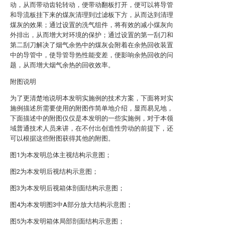
动，从而带动齿轮转动，便带动翻板打开，便可以将导管
和导流板挂下来的煤灰清理到过滤板下方，从而达到清理
煤灰的效果；通过设置的洗气组件，将有效的减小煤灰向
外排出，从而增大对环境的保护；通过设置的第一刮刀和
第二刮刀解决了烟气余热中的煤灰会附着在余热回收装置
中的导管中，使导管导热性能变差，便影响余热回收的问
题，从而增大烟气余热的回收效率。
附图说明
为了更清楚地说明本发明实施例的技术方案，下面将对实
施例描述所需要使用的附图作简单地介绍，显而易见地，
下面描述中的附图仅仅是本发明的一些实施例，对于本领
域普通技术人员来讲，在不付出创造性劳动的前提下，还
可以根据这些附图获得其他的附图。
图1为本发明总体主视结构示意图；
图2为本发明后视结构示意图；
图3为本发明后视箱体剖面结构示意图；
图4为本发明图3中A部分放大结构示意图；
图5为本发明箱体局部剖面结构示意图；