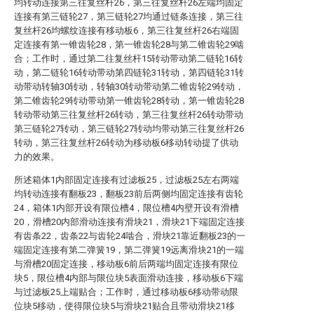
均转动连接第三往复丝杆26，第三往复丝杆26左端均固定
连接有第三链轮27，第三链轮27均通过链条连接，第三往
复丝杆26均螺纹连接有移动板6，第三往复丝杆26右端固
定连接有第一锥齿轮28，第一锥齿轮28与第二锥齿轮29啮
合；工作时，通过第二往复丝杆15转动带动第二链轮16转
动，第二链轮16转动带动第四链轮31转动，第四链轮31转
动带动转轴30转动，转轴30转动带动第二锥齿轮29转动，
第二锥齿轮29转动带动第一锥齿轮28转动，第一锥齿轮28
转动带动第三往复丝杆26转动，第三往复丝杆26转动带动
第三链轮27转动，第三链轮27转动均带动第三往复丝杆26
转动，第三往复丝杆26转动为移动板6移动转动提了供动
力的效果。
所述箱体1内部固定连接有过滤板25，过滤板25左右两端
均转动连接有翻板23，翻板23前后两侧均固定连接有齿轮
24，箱体1内部开设有限位槽4，限位槽4内壁开设有滑槽
20，滑槽20内部滑动连接有滑块21，滑块21下端固定连接
有齿条22，齿条22与齿轮24啮合，滑块21靠近翻板23的一
端固定连接有第二弹簧19，第二弹簧19远离滑块21的一端
与滑槽20固定连接，移动板6前后两端均固定连接有限位
块5，限位槽4内部与限位块5表面滑动连接，移动板6下端
与过滤板25上端贴合；工作时，通过移动板6移动带动限
位块5移动，使得限位块5与滑块21贴合且带动滑块21移