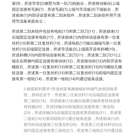
簧(9)，所述导管(2)侧壁与第一刮刀(8)贴合，所述移动板(6)上端
固定连接有毛刷(7)，所述毛刷(7)上端与导流板(3)下端贴合，所
述箱体(1)内部还设置有第二刮灰组件，所述第二刮灰组件用于清
理导流板表面灰尘；
所述第二刮灰组件包括有电机(17)和第二刮刀(11)，所述箱体(1)
后端固定连接有电机(17)，所述箱体(1)内部转动连接有第一往复
丝杆(13)和第二往复丝杆(15)，所述电机(17)输出轴端与第一往复
丝杆(13)后端固定连接，所述导流板(3)上端面开设有斜槽(10)，
所述斜槽(10)内部滑动连接有第二刮刀(11)，所述第二刮刀(11)上
端左右两侧均固定连接有移动块(12)，所述移动块(12)内部开设有
螺纹孔，所述第一往复丝杆(13)和第二往复丝杆(15)均与螺纹孔螺
纹连接，所述第一往复丝杆(13)和第二往复丝杆(15)前端均固定连
接有第一链轮(14)，所述第一链轮(14)均通过链条连接。
2.根据权利要求1所述的富氧燃烧锅炉的烟气余热回收系
统，其特征在于：所述第二往复丝杆(15)后端固定连接有
第二链轮(16)，所述箱体(1)右侧后端通过轴承座转动连接
有转轴(30)，所述转轴(30)前端固定连接有第二锥齿轮
(29)，所述转轴(30)后端固定连接有第四链轮(31)，所述第
二链轮(16)与第四链轮(31)通过链条连接，所述箱体(1)内
部均转动连接第三往复丝杆(26)，所述第三往复丝杆(26)左
端均固定连接有第三链轮(27)，所述第三链轮(27)均通过链