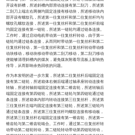
开设有斜槽，所述斜槽内部滑动连接有第二刮刀，所述第
二刮刀上端左右两侧均固定连接有移动块，所述移动块内
部开设有螺纹孔，所述第一往复丝杆和第二往复丝杆均与
螺纹孔螺纹连接，所述第一往复丝杆和第二往复丝杆前端
均固定连接有第一链轮，所述第一链轮均通过链条连接。
工作时，通过启动电机带动第一往复丝杆转动，由于第一
链轮均通过链条连接，从而同时带动第一往复丝杆和第二
往复丝杆转动，第一往复丝杆和第二往复丝杆转动带动移
动块移动，移动块移动带动第二刮刀移动，第二刮刀移动
便能够清理斜槽内的煤灰，避免煤灰附着导流板上影响热
传导，从而影响余热回收的问题。
作为本发明的进一步方案，所述第二往复丝杆后端固定连
接有第二链轮，所述箱体右侧后端通过轴承座转动连接有
转轴，所述转轴前端固定连接有第二锥齿轮，所述转轴后
端固定连接有第四链轮，所述第二链轮与第四链轮通过链
条连接，所述箱体内部均转动连接第三往复丝杆，所述第
三往复丝杆左端均固定连接有第三链轮，所述第三链轮均
通过链条连接，所述第三往复丝杆均螺纹连接有移动板，
所述第三往复丝杆右端固定连接有第一锥齿轮，所述第一
锥齿轮与第二锥齿轮啮合。工作时，通过第二往复丝杆转
动带动第二链轮转动，第二链轮转动带动第四链轮转动，