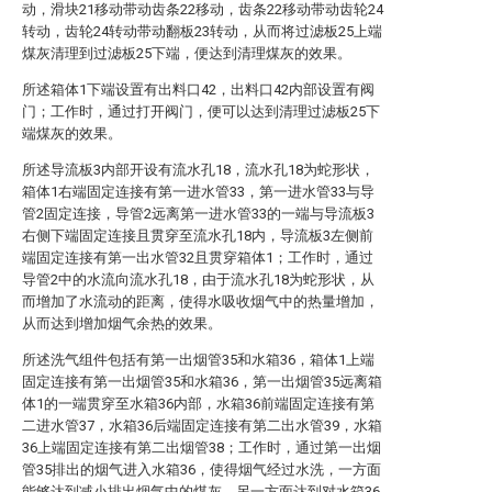
动，滑块21移动带动齿条22移动，齿条22移动带动齿轮24
转动，齿轮24转动带动翻板23转动，从而将过滤板25上端
煤灰清理到过滤板25下端，便达到清理煤灰的效果。
所述箱体1下端设置有出料口42，出料口42内部设置有阀
门；工作时，通过打开阀门，便可以达到清理过滤板25下
端煤灰的效果。
所述导流板3内部开设有流水孔18，流水孔18为蛇形状，
箱体1右端固定连接有第一进水管33，第一进水管33与导
管2固定连接，导管2远离第一进水管33的一端与导流板3
右侧下端固定连接且贯穿至流水孔18内，导流板3左侧前
端固定连接有第一出水管32且贯穿箱体1；工作时，通过
导管2中的水流向流水孔18，由于流水孔18为蛇形状，从
而增加了水流动的距离，使得水吸收烟气中的热量增加，
从而达到增加烟气余热的效果。
所述洗气组件包括有第一出烟管35和水箱36，箱体1上端
固定连接有第一出烟管35和水箱36，第一出烟管35远离箱
体1的一端贯穿至水箱36内部，水箱36前端固定连接有第
二进水管37，水箱36后端固定连接有第二出水管39，水箱
36上端固定连接有第二出烟管38；工作时，通过第一出烟
管35排出的烟气进入水箱36，使得烟气经过水洗，一方面
能够达到减小排出烟气中的煤灰，另一方面达到对水箱36