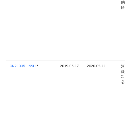
鸽食
限公
CN210051199U
*
2019-05-17
2020-02-11
河北
焱新
科技
公司