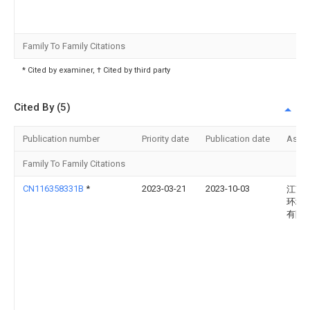
Family To Family Citations
* Cited by examiner, † Cited by third party
Cited By (5)
Publication number
Priority date
Publication date
Assi
Family To Family Citations
CN116358331B
*
2023-03-21
2023-10-03
江苏
环境
有限