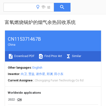
富氧燃烧锅炉的烟气余热回收系统
CN115371467B
China
Download PDF
Find Prior Art
Similar
Other languages
English
Inventor
向卫
贾益
谢作星
郑渊
田小东
Current Assignee
Chongqing Furan Technology Co ltd
Worldwide applications
2022
CN