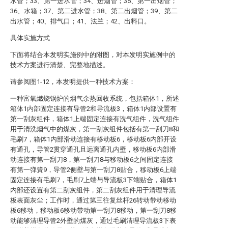
水管；33、第一进水管；34、进烟管；35、第一出烟管；
36、水箱；37、第二进水管；38、第二出烟管；39、第二
出水管；40、排气口；41、法兰；42、出料口。
具体实施方式
下面将结合本发明实施例中的附图，对本发明实施例中的
技术方案进行清楚、完整地描述。
请参阅图1-12，本发明提供一种技术方案：
一种富氧燃烧锅炉的烟气余热回收系统，包括箱体1，所述
箱体1内部固定连接有导管2和导流板3，箱体1内部设置有
第一刮灰组件，箱体1上端固定连接有洗气组件，洗气组件
用于清洗烟气中的煤灰，第一刮灰组件包括有第一刮刀8和
毛刷7，箱体1内部滑动连接有移动板6，移动板6内部开设
有通孔，导管2贯穿通孔且远离通孔内壁，移动板6内部滑
动连接有第一刮刀8，第一刮刀8与移动板6之间固定连接
有第一弹簧9，导管2侧壁与第一刮刀8贴合，移动板6上端
固定连接有毛刷7，毛刷7上端与导流板3下端贴合，箱体1
内部还设置有第二刮灰组件，第二刮灰组件用于清理导流
板表面灰尘；工作时，通过第三往复丝杆26转动带动移动
板6移动，移动板6移动带动第一刮刀8移动，第一刮刀8移
动能够清理导管2外壁的煤灰，通过毛刷清理导流板3下表