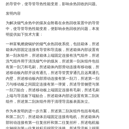
的导管中，使导管导热性能变差，影响余热回收的问题。
发明内容
为解决烟气余热中的煤灰会附着在余热回收装置中的导管
中，使导管导热性能变差，便影响余热回收的问题，本发
明提供如下技术方案：
一种富氧燃烧锅炉的烟气余热回收系统，包括箱体，所述
箱体内部固定连接有导管和导流板，所述箱体内部设置有
第一刮灰组件，所述箱体上端固定连接有洗气组件，所述
洗气组件用于清洗烟气中的煤灰，所述第一刮灰组件包括
有第一刮刀和毛刷，所述箱体内部滑动连接有移动板，所
述移动板内部开设有通孔，所述导管贯穿通孔且远离通孔
内壁，所述移动板内部滑动连接有第一刮刀，所述第一刮
刀与移动板之间固定连接有第一弹簧，所述导管侧壁与第
一刮刀贴合，所述移动板上端固定连接有毛刷，所述毛刷
上端与导流板下端贴合，所述箱体内部还设置有第二刮灰
组件，所述第二刮灰组件用于清理导流板表面灰尘。
作为本发明的进一步方案，所述第二刮灰组件包括有电机
和第二刮刀，所述箱体后端固定连接有电机，所述箱体内
部转动连接有第一往复丝杆和第二往复丝杆，所述电机输
出轴端与第一往复丝杆后端固定连接，所述导流板上端面