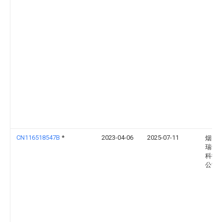
CN116518547B
*
2023-04-06
2025-07-11
烟台
瑞华
科技
公司