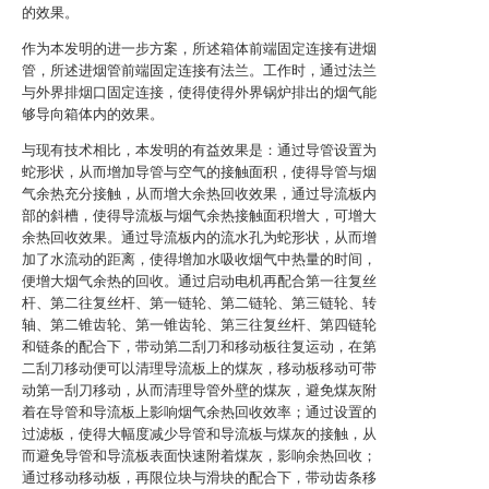
的效果。
作为本发明的进一步方案，所述箱体前端固定连接有进烟
管，所述进烟管前端固定连接有法兰。工作时，通过法兰
与外界排烟口固定连接，使得使得外界锅炉排出的烟气能
够导向箱体内的效果。
与现有技术相比，本发明的有益效果是：通过导管设置为
蛇形状，从而增加导管与空气的接触面积，使得导管与烟
气余热充分接触，从而增大余热回收效果，通过导流板内
部的斜槽，使得导流板与烟气余热接触面积增大，可增大
余热回收效果。通过导流板内的流水孔为蛇形状，从而增
加了水流动的距离，使得增加水吸收烟气中热量的时间，
便增大烟气余热的回收。通过启动电机再配合第一往复丝
杆、第二往复丝杆、第一链轮、第二链轮、第三链轮、转
轴、第二锥齿轮、第一锥齿轮、第三往复丝杆、第四链轮
和链条的配合下，带动第二刮刀和移动板往复运动，在第
二刮刀移动便可以清理导流板上的煤灰，移动板移动可带
动第一刮刀移动，从而清理导管外壁的煤灰，避免煤灰附
着在导管和导流板上影响烟气余热回收效率；通过设置的
过滤板，使得大幅度减少导管和导流板与煤灰的接触，从
而避免导管和导流板表面快速附着煤灰，影响余热回收；
通过移动移动板，再限位块与滑块的配合下，带动齿条移