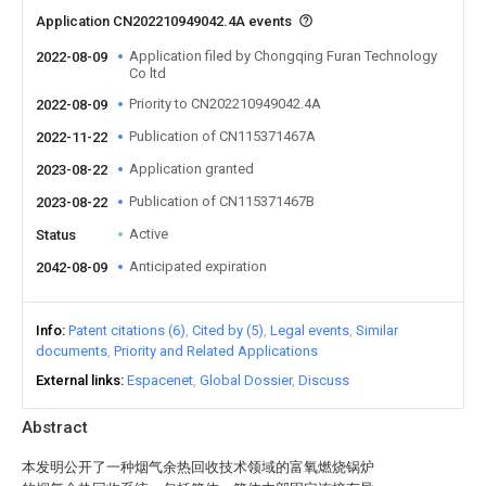
Application CN202210949042.4A events
Application filed by Chongqing Furan Technology
2022-08-09
Co ltd
Priority to CN202210949042.4A
2022-08-09
Publication of CN115371467A
2022-11-22
Application granted
2023-08-22
Publication of CN115371467B
2023-08-22
Active
Status
Anticipated expiration
2042-08-09
Info
Patent citations (6)
Cited by (5)
Legal events
Similar
documents
Priority and Related Applications
External links
Espacenet
Global Dossier
Discuss
Abstract
本发明公开了一种烟气余热回收技术领域的富氧燃烧锅炉