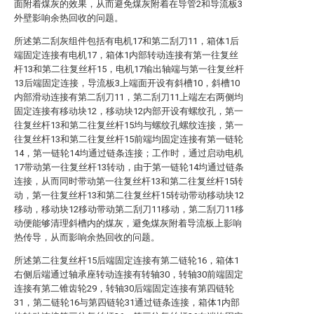
面附着煤灰的效果，从而避免煤灰附着在导管2和导流板3
外壁影响余热回收的问题。
所述第二刮灰组件包括有电机17和第二刮刀11，箱体1后
端固定连接有电机17，箱体1内部转动连接有第一往复丝
杆13和第二往复丝杆15，电机17输出轴端与第一往复丝杆
13后端固定连接，导流板3上端面开设有斜槽10，斜槽10
内部滑动连接有第二刮刀11，第二刮刀11上端左右两侧均
固定连接有移动块12，移动块12内部开设有螺纹孔，第一
往复丝杆13和第二往复丝杆15均与螺纹孔螺纹连接，第一
往复丝杆13和第二往复丝杆15前端均固定连接有第一链轮
14，第一链轮14均通过链条连接；工作时，通过启动电机
17带动第一往复丝杆13转动，由于第一链轮14均通过链条
连接，从而同时带动第一往复丝杆13和第二往复丝杆15转
动，第一往复丝杆13和第二往复丝杆15转动带动移动块12
移动，移动块12移动带动第二刮刀11移动，第二刮刀11移
动便能够清理斜槽内的煤灰，避免煤灰附着导流板上影响
热传导，从而影响余热回收的问题。
所述第二往复丝杆15后端固定连接有第二链轮16，箱体1
右侧后端通过轴承座转动连接有转轴30，转轴30前端固定
连接有第二锥齿轮29，转轴30后端固定连接有第四链轮
31，第二链轮16与第四链轮31通过链条连接，箱体1内部