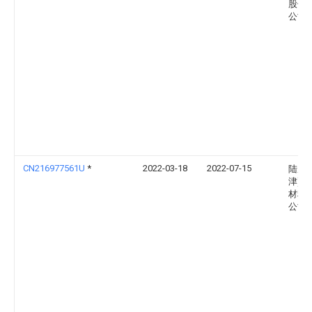
股份
公司
CN216977561U
*
2022-03-18
2022-07-15
陆成(
津)金
材料
公司