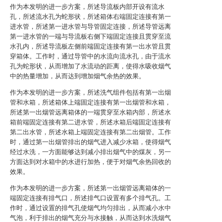
作为本发明的进一步方案，所述导流板内部开设有流水
孔，所述流水孔为蛇形状，所述箱体右端固定连接有第一
进水管，所述第一进水管与导管固定连接，所述导管远离
第一进水管的一端与导流板右侧下端固定连接且贯穿至流
水孔内，所述导流板左侧前端固定连接有第一出水管且贯
穿箱体。工作时，通过导管中的水流向流水孔，由于流水
孔为蛇形状，从而增加了水流动的距离，使得水吸收烟气
中的热量增加，从而达到增加烟气余热的效果。
作为本发明的进一步方案，所述洗气组件包括有第一出烟
管和水箱，所述箱体上端固定连接有第一出烟管和水箱，
所述第一出烟管远离箱体的一端贯穿至水箱内部，所述水
箱前端固定连接有第二进水管，所述水箱后端固定连接有
第二出水管，所述水箱上端固定连接有第二出烟管。工作
时，通过第一出烟管排出的烟气进入减少水箱，使得烟气
经过水洗，一方面能够达到减小排出烟气中的煤灰，另一
方面达到对水箱中的水进行加热，便于对烟气余热回收的
效果。
作为本发明的进一步方案，所述第一出烟管远离箱体的一
端固定连接有排气口，所述排气口设置有多个排气孔。工
作时，通过设置的排气孔使烟气均匀排出，从而减小水中
气泡，利于排出的烟气充分与水接触，从而达到水洗烟气