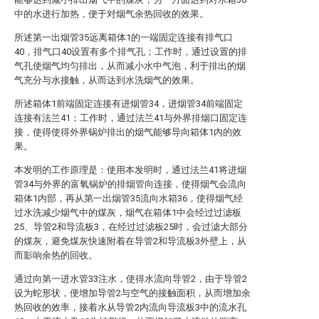
中的水进行加热，便于对烟气余热回收的效果。
所述第一出烟管35远离箱体1的一端固定连接有排气口
40，排气口40设置有多个排气孔；工作时，通过设置的排
气孔使烟气均匀排出，从而减小水中气泡，利于排出的烟
气充分与水接触，从而达到水洗烟气的效果。
所述箱体1前端固定连接有进烟管34，进烟管34前端固定
连接有法兰41；工作时，通过法兰41与外界排烟口固定连
接，使得使得外界锅炉排出的烟气能够导向箱体1内的效
果。
本发明的工作原理是：使用本发明时，通过法兰41将进烟
管34与外界的富氧锅炉的排烟管向连接，使得烟气会流向
箱体1内部，再从第一出烟管35流向水箱36，使得烟气经
过水洗减少烟气中的煤灰，烟气在箱体1中会经过过滤板
25、导管2和导流板3，在经过过滤板25时，会过滤大部分
的煤灰，避免煤灰快速附着在导管2和导流板3外壁上，从
而影响余热的回收。
通过向第一进水管33注水，使得水流向导管2，由于导管2
设为蛇形状，便增加导管2与空气的接触面积，从而增加余
热回收的效率，接着水从导管2内流向导流板3中的流水孔