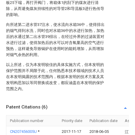
板25下端，再打开阀门，将箱体1的刮下的煤灰进行清
除，从而避免煤灰持续性的对导管2和导流板3进行热传导
的影响。
向所述第二进水管37注水，使水流向水箱36中，使得排出
的烟气得到水洗，同时也对水箱36中的水进行加热，加热
后的水通过第二出水管39排出，在经过外界的过滤装置对
水进行过滤，使得加热后的水可以对含氧量高的空气进行
预热，这样避免导致锅炉在使用时的能耗增加，从而增加
对烟气余热的利用。
以上所述，仅为本发明较佳的具体实施方式，但本发明的
保护范围并不局限于此，任何熟悉本技术领域的技术人员
在本发明揭露的技术范围内，根据本发明的技术方案及其
发明构思加以等同替换或改变，都应涵盖在本发明的保护
范围之内。
Patent Citations (6)
Publication number
Priority date
Publication date
Assi
CN207456005U
*
2017-11-17
2018-06-05
江西