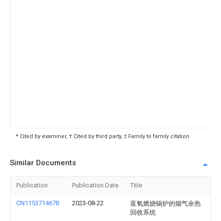
* Cited by examiner, † Cited by third party, ‡ Family to family citation
Similar Documents
Publication
Publication Date
Title
CN115371467B
2023-08-22
富氧燃烧锅炉的烟气余热
回收系统