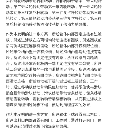
第四链轮转动带动转轴转动，转轴转动带动第二锥齿轮转
动，第二锥齿轮转动带动第一锥齿轮转动，第一锥齿轮转
动带动第三往复丝杆转动，第三往复丝杆转动带动第三链
轮转动，第三链轮转动均带动第三往复丝杆转动，第三往
复丝杆转动为移动板移动转动提了供动力的效果。
作为本发明的进一步方案，所述箱体内部固定连接有过滤
板，所述过滤板左右两端均转动连接有翻板，所述翻板前
后两侧均固定连接有齿轮，所述箱体内部开设有限位槽，
所述限位槽内壁开设有滑槽，所述滑槽内部滑动连接有滑
块，所述滑块下端固定连接有齿条，所述齿条与齿轮啮
合，所述滑块靠近翻板的一端固定连接有第二弹簧，所述
第二弹簧远离滑块的一端与滑槽固定连接，所述移动板前
后两端均固定连接有限位块，所述限位槽内部与限位块表
面滑动连接，所述移动板下端与过滤板上端贴合。工作
时，通过移动板移动带动限位块移动，使得限位块与滑块
贴合且带动滑块移动，滑块移动带动齿条移动，齿条移动
带动齿轮转动，齿轮转动带动翻板转动，从而将过滤板上
端煤灰清理到过滤板下端，便达到清理煤灰的效果。
作为本发明的进一步方案，所述箱体下端设置有出料口，
所述出料口内部设置有阀门。工作时，通过打开阀门，便
可以达到清理过滤板下端煤灰的效果。