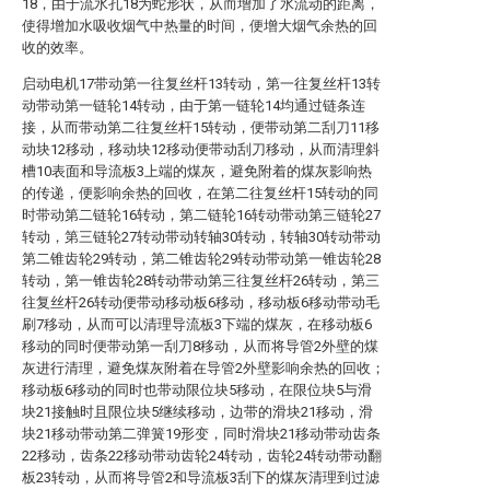
18，由于流水孔18为蛇形状，从而增加了水流动的距离，
使得增加水吸收烟气中热量的时间，便增大烟气余热的回
收的效率。
启动电机17带动第一往复丝杆13转动，第一往复丝杆13转
动带动第一链轮14转动，由于第一链轮14均通过链条连
接，从而带动第二往复丝杆15转动，便带动第二刮刀11移
动块12移动，移动块12移动便带动刮刀移动，从而清理斜
槽10表面和导流板3上端的煤灰，避免附着的煤灰影响热
的传递，便影响余热的回收，在第二往复丝杆15转动的同
时带动第二链轮16转动，第二链轮16转动带动第三链轮27
转动，第三链轮27转动带动转轴30转动，转轴30转动带动
第二锥齿轮29转动，第二锥齿轮29转动带动第一锥齿轮28
转动，第一锥齿轮28转动带动第三往复丝杆26转动，第三
往复丝杆26转动便带动移动板6移动，移动板6移动带动毛
刷7移动，从而可以清理导流板3下端的煤灰，在移动板6
移动的同时便带动第一刮刀8移动，从而将导管2外壁的煤
灰进行清理，避免煤灰附着在导管2外壁影响余热的回收；
移动板6移动的同时也带动限位块5移动，在限位块5与滑
块21接触时且限位块5继续移动，边带的滑块21移动，滑
块21移动带动第二弹簧19形变，同时滑块21移动带动齿条
22移动，齿条22移动带动齿轮24转动，齿轮24转动带动翻
板23转动，从而将导管2和导流板3刮下的煤灰清理到过滤