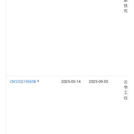
新材
技有
司
CN120274565B
*
2025-05-14
2025-09-30
云南
华业
工有
任公