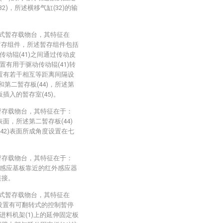
32)，所述横移气缸(32)的输
进式暂存载物台，其特征在
暂存组件，所述暂存组件包括
传动辊(41)之间通过传动皮
置有用于驱动传动辊(41)转
面设置有若干相互等距离间隔设
和第二暂存板(44)，所述第
板插入的暂存室(45)。
暂存载物台，其特征在于：
表面，所述第二暂存板(44)
(42)表面所成角度设置在七
暂存载物台，其特征在于：
用于感应基板靠近的红外感应器
连接。
进式暂存载物台，其特征在
侧设置有可翻转式的控制暂停
料机架(1)上的延伸固定板