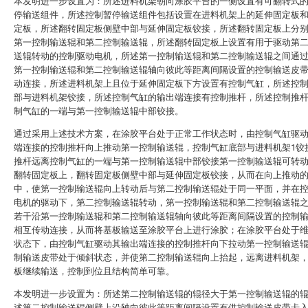
本发明进一步设置为：所述进料机架朝向涂胶平台的一侧设置有可翻转式
停输送组件，所述控制暂停输送组件包括设置在进料机架上的延伸固定板
定板，所述翻转固定板侧壁中部与延伸固定板铰接，所述翻转固定板上分
第一控制输送辊和第二控制输送辊，所述翻转固定板上设置有用于驱动第
送辊转动的控制驱动电机，所述第一控制输送辊和第二控制输送辊之间通
第一控制输送辊和第二控制输送辊轴向彼此等距离间隔设置的控制输送皮
动连接，所述进料机架上且位于延伸固定板下方设置有控制气缸，所述控
部与进料机架铰接，所述控制气缸的输出端连接有控制推杆，所述控制推
制气缸的一端与第一控制输送辊中部铰接。
通过采用上述技术方案，在涂胶平台处于正常工作状态时，由控制气缸驱
端连接的控制推杆向上推动第一控制输送辊，控制气缸底部与进料机架1铰
推杆远离控制气缸的一端与第一控制输送辊中部铰接第一控制输送辊可转
翻转固定板上，翻转固定板侧壁中部与延伸固定板铰接，从而在向上推动
中，使第一控制输送辊向上转动后与第二控制输送辊处于同一平面，并在
电机的驱动下，第二控制输送辊转动，第一控制输送辊和第二控制输送辊
若干沿第一控制输送辊和第二控制输送辊轴向彼此等距离间隔设置的控制
相互传动连接，从而将基板输送至涂胶平台上进行涂胶；在涂胶平台处于
状态下，由控制气缸驱动其输出端连接的控制推杆向下拉动第一控制输送
制输送皮带处于倾斜状态，并使第二控制输送辊向上抬起，远离进料机架
板继续输送，控制到位且结构简单可靠。
本发明进一步设置为：所述第二控制输送辊的辊径大于第一控制输送辊的
述第二控制输送辊侧壁上沿轴向彼此等距离间隔设置有供控制输送皮带卡