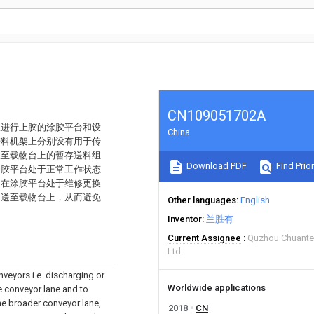
CN109051702A
板进行上胶的涂胶平台和设
China
进料机架上分别设有用于传
板至载物台上的暂存送料组
Download PDF
Find Prior
涂胶平台处于正常工作状态
，在涂胶平台处于维修更换
输送至载物台上，从而避免
Other languages
English
Inventor
兰胜有
Current Assignee
Quzhou Chuante 
Ltd
nveyors i.e. discharging or
Worldwide applications
ne conveyor lane and to
one broader conveyor lane,
2018
CN