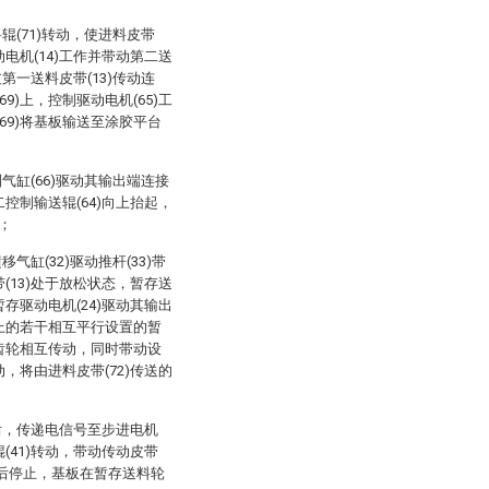
辊(71)转动，使进料皮带
动电机(14)工作并带动第二送
过第一送料皮带(13)传动连
9)上，控制驱动电机(65)工
69)将基板输送至涂胶平台
气缸(66)驱动其输出端连接
二控制输送辊(64)向上抬起，
；
气缸(32)驱动推杆(33)带
带(13)处于放松状态，暂存送
暂存驱动电机(24)驱动其输出
)上的若干相互平行设置的暂
的齿轮相互传动，同时带动设
动，将由进料皮带(72)传送的
近后，传递电信号至步进电机
辊(41)转动，带动传动皮带
1)后停止，基板在暂存送料轮