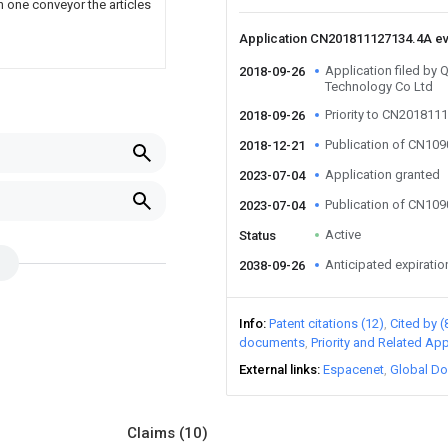
n one conveyor the articles
Application CN201811127134.4A e
Application filed by
2018-09-26
Technology Co Ltd
Priority to CN201811
2018-09-26
Publication of CN10
2018-12-21
Application granted
2023-07-04
Publication of CN10
2023-07-04
Active
Status
Anticipated expiratio
2038-09-26
Info
Patent citations (12)
Cited by (
documents
Priority and Related App
External links
Espacenet
Global Do
Claims
(10)