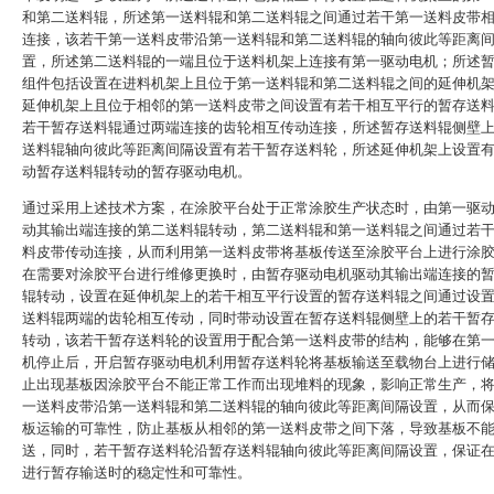
和第二送料辊，所述第一送料辊和第二送料辊之间通过若干第一送料皮带
连接，该若干第一送料皮带沿第一送料辊和第二送料辊的轴向彼此等距离
置，所述第二送料辊的一端且位于送料机架上连接有第一驱动电机；所述
组件包括设置在进料机架上且位于第一送料辊和第二送料辊之间的延伸机
延伸机架上且位于相邻的第一送料皮带之间设置有若干相互平行的暂存送
若干暂存送料辊通过两端连接的齿轮相互传动连接，所述暂存送料辊侧壁
送料辊轴向彼此等距离间隔设置有若干暂存送料轮，所述延伸机架上设置
动暂存送料辊转动的暂存驱动电机。
通过采用上述技术方案，在涂胶平台处于正常涂胶生产状态时，由第一驱
动其输出端连接的第二送料辊转动，第二送料辊和第一送料辊之间通过若
料皮带传动连接，从而利用第一送料皮带将基板传送至涂胶平台上进行涂
在需要对涂胶平台进行维修更换时，由暂存驱动电机驱动其输出端连接的
辊转动，设置在延伸机架上的若干相互平行设置的暂存送料辊之间通过设
送料辊两端的齿轮相互传动，同时带动设置在暂存送料辊侧壁上的若干暂
转动，该若干暂存送料轮的设置用于配合第一送料皮带的结构，能够在第
机停止后，开启暂存驱动电机利用暂存送料轮将基板输送至载物台上进行
止出现基板因涂胶平台不能正常工作而出现堆料的现象，影响正常生产，
一送料皮带沿第一送料辊和第二送料辊的轴向彼此等距离间隔设置，从而
板运输的可靠性，防止基板从相邻的第一送料皮带之间下落，导致基板不
送，同时，若干暂存送料轮沿暂存送料辊轴向彼此等距离间隔设置，保证
进行暂存输送时的稳定性和可靠性。