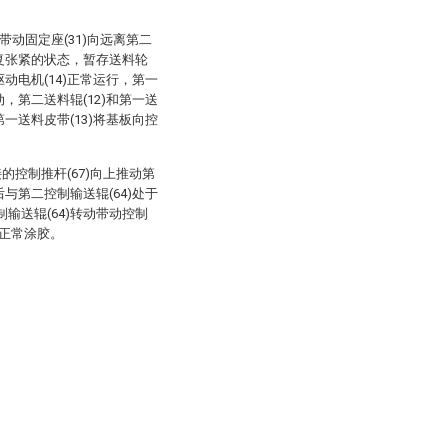
；
)带动固定座(31)向远离第二
回复张紧的状态，暂存送料轮
驱动电机(14)正常运行，第一
动，第二送料辊(12)和第一送
第一送料皮带(13)将基板向控
的控制推杆(67)向上推动第
后与第二控制输送辊(64)处于
输送辊(64)转动带动控制
行正常涂胶。