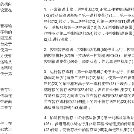
动的横向
1、正常输送上胶：进料电机(73)正常工作并驱动进料
和设置在
(72)传动后输送基板至第一送料皮带(13)上，第一驱
。
料辊(12)转动，第二送料辊(12)和第一送料辊(11)通
的暂存输
接，基板顺着第一送料皮带(13)落入到控制输送皮带(6
向移动的
作并驱动第二控制输送辊(64)转动，使控制输送皮带(
动固定座
(2)上进行涂胶；
平台处于
2、控制暂停输送：控制驱动电机(65)停止运行，控制
而使第一
的控制推杆(67)向下拉动第一控制输送辊(63)，使第
，方便暂
控制输送皮带(69)处于倾斜状态，并远离进料机架(1)
的运输从
二送料辊
3、运行暂存送料：第一驱动电机(14)停止运行，由横移
对低于第
动固定座(31)向第二送料辊(12)移动，使第一送料皮
料轮(23)的顶部相对高于第一送料皮带(13)上表面，
述暂存组
端连接的暂存送料辊(22)转动，设置在延伸机架(21
互传动连
存送料辊(22)之间通过设置在暂存送料辊(22)两端
皮带表面
置在暂存送料辊(22)侧壁上的若干暂存送料轮(23)转
第二暂存
基板继续向载物台(3)输送；
4、输送控制暂存：红外感应器(51)感应到基板靠
组件，在
(46)，步进电机(46)运行并驱动其输出端连接的传动
间歇式运
(42)传动，使暂存板中的暂存室(45)朝向进料机架(