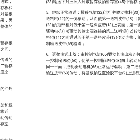
步进式，
(23)输送下对应插入到该暂存板的暂存室(45)中暂存
暂存板和
5、继续正常输送：横移气缸(32)运行并驱动推杆(33
中对基板
送料辊(12)的一侧移动，从而使第一送料皮带(13)
效果，另
(23)的顶部相对低于第一送料皮带(13)上表面，第一
高整体的
驱动电机(14)驱动其输出端连接的第二送料辊(12)转
料辊(11)之间通过若干第一送料皮带(13)传动连接，
二暂存板
制输送皮带(69)输送；
度之间。
6、调整输送上胶：由控制气缸(66)驱动其输出端连接
带传送的
一控制输送辊(63)，使第一控制输送辊(63)向上转动
第二暂存
同一平面，控制驱动电机(65)正常运行驱动，第二控制
十度之
输送皮带(69)传动，将基板输送至涂胶平台(2)上进
近的红外
机架和载
板靠近
带动传动
暂存室