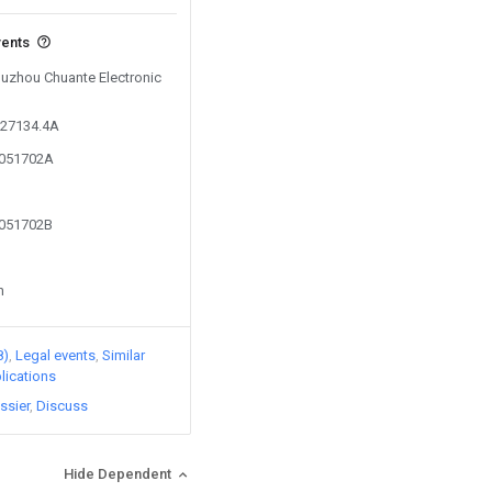
vents
 Quzhou Chuante Electronic
127134.4A
9051702A
9051702B
n
8)
Legal events
Similar
lications
ssier
Discuss
Hide Dependent