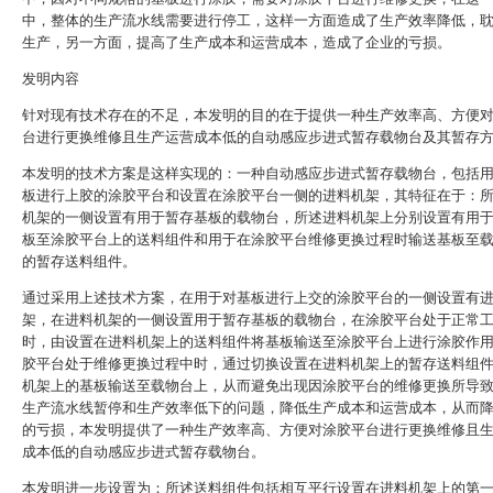
中，整体的生产流水线需要进行停工，这样一方面造成了生产效率降低，
生产，另一方面，提高了生产成本和运营成本，造成了企业的亏损。
发明内容
针对现有技术存在的不足，本发明的目的在于提供一种生产效率高、方便
台进行更换维修且生产运营成本低的自动感应步进式暂存载物台及其暂存
本发明的技术方案是这样实现的：一种自动感应步进式暂存载物台，包括
板进行上胶的涂胶平台和设置在涂胶平台一侧的进料机架，其特征在于：
机架的一侧设置有用于暂存基板的载物台，所述进料机架上分别设置有用
板至涂胶平台上的送料组件和用于在涂胶平台维修更换过程时输送基板至
的暂存送料组件。
通过采用上述技术方案，在用于对基板进行上交的涂胶平台的一侧设置有
架，在进料机架的一侧设置用于暂存基板的载物台，在涂胶平台处于正常
时，由设置在进料机架上的送料组件将基板输送至涂胶平台上进行涂胶作
胶平台处于维修更换过程中时，通过切换设置在进料机架上的暂存送料组
机架上的基板输送至载物台上，从而避免出现因涂胶平台的维修更换所导
生产流水线暂停和生产效率低下的问题，降低生产成本和运营成本，从而
的亏损，本发明提供了一种生产效率高、方便对涂胶平台进行更换维修且
成本低的自动感应步进式暂存载物台。
本发明进一步设置为：所述送料组件包括相互平行设置在进料机架上的第