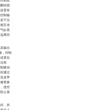
的控制暂
和翻转固
别设置有
二控制输
过若干沿
带相互传
制气缸底
杆远离控
动其输出
接，控制
动设置在
的过程
控制驱动
之间通过
输送皮带
维修更换
辊，使控
，防止基
辊径，所
入的卡入