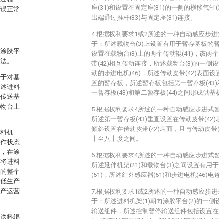
座(31)和设置在固定座(31)的一侧的横移气缸(
耽误正常
出端通过推杆(33)与固定座(31)连接。
4.根据权利要求1或2所述的一种自动感应步
于：所述载物台(3)上设置有用于暂存基板的
对涂胶平
设置在载物台(3)上的两个传动辊(41)，该两个
方法。
带(42)相互传动连接，所述载物台(3)的一侧设
动的步进电机(46)，所述传动皮带(42)表
用于对基
置的暂存板，所述暂存板包括第一暂存板(43)
所述进料
一暂存板(43)和第二暂存板(44)之间形成供基
于传送基
载物台上
5.根据权利要求4所述的一种自动感应步进式
所述第一暂存板(43)垂直设置在传动皮带(42)
倾斜设置在传动皮带(42)表面，且与传动皮带
进料机
十至八十度之间。
工作状态
用，在涂
6.根据权利要求4所述的一种自动感应步进式
件将进料
所述延伸机架(21)和载物台(3)之间设置有
致的整个
(51)，所述红外感应器(51)和步进电机(46)电
降低生产
生产运营
7.根据权利要求1或2所述的一种自动感应步
于：所述进料机架(1)朝向涂胶平台(2)的一
输送组件，所述控制暂停输送组件包括设置在进
一送料辊