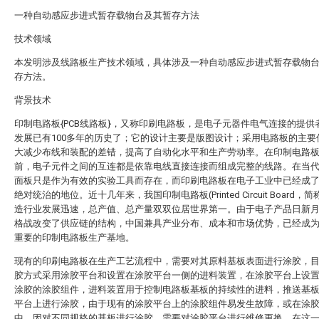
一种自动感应步进式暂存载物台及其暂存方法
技术领域
本发明涉及线路板生产技术领域，具体涉及一种自动感应步进式暂存载物
存方法。
背景技术
印制电路板{PCB线路板}，又称印刷电路板，是电子元器件电气连接的提供
发展已有100多年的历史了；它的设计主要是版图设计；采用电路板的主要
大减少布线和装配的差错，提高了自动化水平和生产劳动率。在印制电路
前，电子元件之间的互连都是依靠电线直接连接而组成完整的线路。在当
面板只是作为有效的实验工具而存在，而印刷电路板在电子工业中已经成
绝对统治的地位。近十几年来，我国印制电路板(Printed Circuit Board，简称
造行业发展迅速，总产值、总产量双双位居世界第一。由于电子产品日新
格战改变了供应链的结构，中国兼具产业分布、成本和市场优势，已经成
重要的印制电路板生产基地。
现有的印刷电路板在生产工艺流程中，需要对其原料基板表面进行涂胶，
胶方式采用涂胶平台和设置在涂胶平台一侧的进料装置，在涂胶平台上设
涂胶的涂胶组件，进料装置用于控制电路板基板的持续性的进料，推送基
平台上进行涂胶，由于现有的涂胶平台上的涂胶组件易发生故障，或在涂
中，因对不同规格的基板进行涂胶，需要对涂胶平台进行维修更换，在这