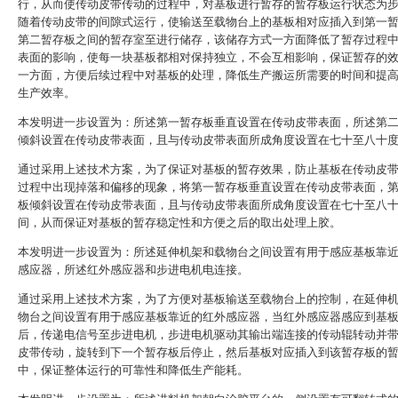
行，从而使传动皮带传动的过程中，对基板进行暂存的暂存板运行状态为
随着传动皮带的间隙式运行，使输送至载物台上的基板相对应插入到第一
第二暂存板之间的暂存室至进行储存，该储存方式一方面降低了暂存过程
表面的影响，使每一块基板都相对保持独立，不会互相影响，保证暂存的
一方面，方便后续过程中对基板的处理，降低生产搬运所需要的时间和提
生产效率。
本发明进一步设置为：所述第一暂存板垂直设置在传动皮带表面，所述第
倾斜设置在传动皮带表面，且与传动皮带表面所成角度设置在七十至八十
通过采用上述技术方案，为了保证对基板的暂存效果，防止基板在传动皮
过程中出现掉落和偏移的现象，将第一暂存板垂直设置在传动皮带表面，
板倾斜设置在传动皮带表面，且与传动皮带表面所成角度设置在七十至八
间，从而保证对基板的暂存稳定性和方便之后的取出处理上胶。
本发明进一步设置为：所述延伸机架和载物台之间设置有用于感应基板靠
感应器，所述红外感应器和步进电机电连接。
通过采用上述技术方案，为了方便对基板输送至载物台上的控制，在延伸
物台之间设置有用于感应基板靠近的红外感应器，当红外感应器感应到基
后，传递电信号至步进电机，步进电机驱动其输出端连接的传动辊转动并
皮带传动，旋转到下一个暂存板后停止，然后基板对应插入到该暂存板的
中，保证整体运行的可靠性和降低生产能耗。