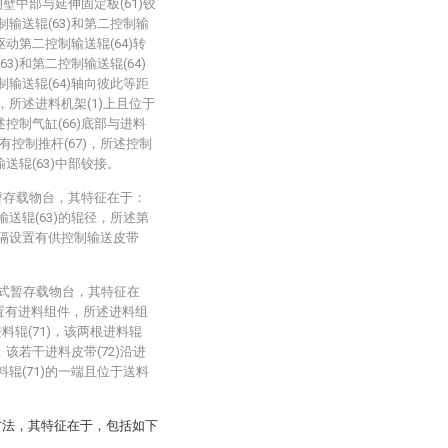
)侧壁中部与延伸固定板(61)铰
制输送辊(63)和第二控制输
驱动第二控制输送辊(64)转
3)和第二控制输送辊(64)
制输送辊(64)轴向彼此等距
，所述进料机架(1)上且位于
述控制气缸(66)底部与进料
有控制推杆(67)，所述控制
输送辊(63)中部铰接。
暂存载物台，其特征在于：
输送辊(63)的辊径，所述第
间隔设置有供控制输送皮带
进式暂存载物台，其特征在
设置有进料组件，所述进料组
料辊(71)，该两根进料辊
，该若干进料皮带(72)沿进
料辊(71)的一端且位于送料
方法，其特征在于，包括如下