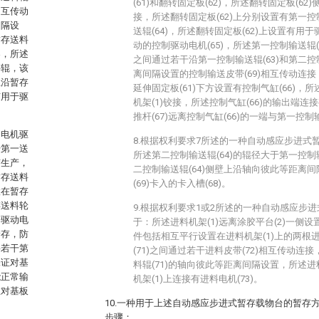
(61)和翻转固定板(62)，所述翻转固定板(62
相互传动
接，所述翻转固定板(62)上分别设置有第一控
间隔设
送辊(64)，所述翻转固定板(62)上设置有用于
暂存送料
动的控制驱动电机(65)，所述第一控制输送辊(6
架，所述
之间通过若干沿第一控制输送辊(63)和第二控
料辊，该
离间隔设置的控制输送皮带(69)相互传动连接
上沿暂存
延伸固定板(61)下方设置有控制气缸(66)，所
有用于驱
机架(1)铰接，所述控制气缸(66)的输出端连接
推杆(67)远离控制气缸(66)的一端与第一控制
动电机驱
8.根据权利要求7所述的一种自动感应步进式
干第一送
所述第二控制输送辊(64)的辊径大于第一控制
胶生产，
二控制输送辊(64)侧壁上沿轴向彼此等距离
暂存送料
(69)卡入的卡入槽(68)。
置在暂存
存送料轮
9.根据权利要求1或2所述的一种自动感应步
一驱动电
于：所述进料机架(1)远离涂胶平台(2)一侧
储存，防
件包括相互平行设置在进料机架(1)上的两根进
将若干第
(71)之间通过若干进料皮带(72)相互传动连接
保证对基
料辊(71)的轴向彼此等距离间隔设置，所述进
能正常输
机架(1)上连接有进料电机(73)。
在对基板
10.一种用于上述自动感应步进式暂存载物台的暂存
步骤：