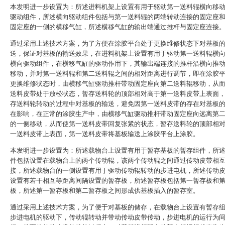
本发明进一步设置为：所述进料机架上设置有用于驱动第一送料辊横向移
驱动组件，所述横向驱动组件包括与第一送料辊的两端转动连接的固定座
固定座的一侧的横移气缸，所述横移气缸的输出端通过推杆与固定座连接
通过采用上述技术方案，为了方便在涂胶平台处于更换维修状态下对基板
送，保证对基板的输送效果，在进料机架上设置有用于驱动第一送料辊横
横向驱动组件，在横移气缸的驱动作用下，其输出端连接的推杆沿横向推
移动，并对第一送料辊和第二送料辊之间的相对距离进行调节，即在涂胶
更换维修状态时，由横移气缸驱动推杆带动固定座向第二送料辊移动，从
送料皮带处于放松状态，暂存送料轮的顶部相对高于第一送料皮带上表面
存送料轮转动的过程中对基板的输送，避免因第一送料皮带的存在对基板
在影响，在正常的涂胶生产中，由横移气缸驱动推杆带动固定座向远离第
的一侧移动，从而使第一送料皮带回复张紧的状态，暂存送料轮的顶部相
一送料皮带上表面，第一送料皮带将基板输送上涂胶平台上涂胶。
本发明进一步设置为：所述载物台上设置有用于暂存基板的暂存组件，所
件包括设置在载物台上的两个传动辊，该两个传动辊之间通过传动皮带相
接，所述载物台的一侧设置有用于驱动传动辊转动的步进电机，所述传动
设置有若干相互等距离间隔设置的暂存板，所述暂存板包括第一暂存板和
板，所述第一暂存板和第二暂存板之间形成供基板插入的暂存室。
通过采用上述技术方案，为了便于对基板的储存，在载物台上设置有暂存
步进电机的驱动下，传动辊转动并带动传动皮带传动，步进电机的运行为