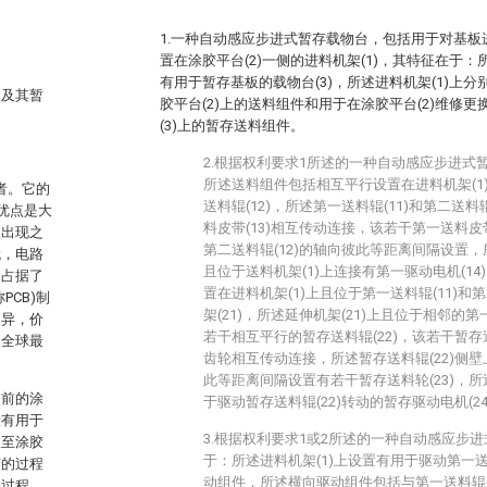
1.一种自动感应步进式暂存载物台，包括用于对基板进
置在涂胶平台(2)一侧的进料机架(1)，其特征在于：
有用于暂存基板的载物台(3)，所述进料机架(1)上
台及其暂
胶平台(2)上的送料组件和用于在涂胶平台(2)维修
(3)上的暂存送料组件。
2.根据权利要求1所述的一种自动感应步进式
所述送料组件包括相互平行设置在进料机架(1)
者。它的
送料辊(12)，所述第一送料辊(11)和第二送料
优点是大
料皮带(13)相互传动连接，该若干第一送料皮带(
板出现之
第二送料辊(12)的轴向彼此等距离间隔设置，
代，电路
且位于送料机架(1)上连接有第一驱动电机(1
了占据了
置在进料机架(1)上且位于第一送料辊(11)和第
PCB)制
架(21)，所述延伸机架(21)上且位于相邻的第
月异，价
若干相互平行的暂存送料辊(22)，该若干暂存
为全球最
齿轮相互传动连接，所述暂存送料辊(22)侧壁
此等距离间隔设置有若干暂存送料轮(23)，所
目前的涂
于驱动暂存送料辊(22)转动的暂存驱动电机(24
置有用于
3.根据权利要求1或2所述的一种自动感应步
板至涂胶
于：所述进料机架(1)上设置有用于驱动第一送
胶的过程
动组件，所述横向驱动组件包括与第一送料辊(
一过程