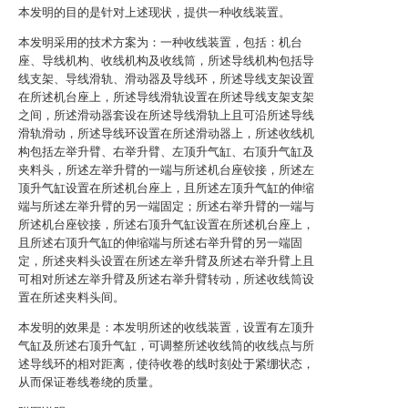
本发明的目的是针对上述现状，提供一种收线装置。
本发明采用的技术方案为：一种收线装置，包括：机台
座、导线机构、收线机构及收线筒，所述导线机构包括导
线支架、导线滑轨、滑动器及导线环，所述导线支架设置
在所述机台座上，所述导线滑轨设置在所述导线支架支架
之间，所述滑动器套设在所述导线滑轨上且可沿所述导线
滑轨滑动，所述导线环设置在所述滑动器上，所述收线机
构包括左举升臂、右举升臂、左顶升气缸、右顶升气缸及
夹料头，所述左举升臂的一端与所述机台座铰接，所述左
顶升气缸设置在所述机台座上，且所述左顶升气缸的伸缩
端与所述左举升臂的另一端固定；所述右举升臂的一端与
所述机台座铰接，所述右顶升气缸设置在所述机台座上，
且所述右顶升气缸的伸缩端与所述右举升臂的另一端固
定，所述夹料头设置在所述左举升臂及所述右举升臂上且
可相对所述左举升臂及所述右举升臂转动，所述收线筒设
置在所述夹料头间。
本发明的效果是：本发明所述的收线装置，设置有左顶升
气缸及所述右顶升气缸，可调整所述收线筒的收线点与所
述导线环的相对距离，使待收卷的线时刻处于紧绷状态，
从而保证卷线卷绕的质量。