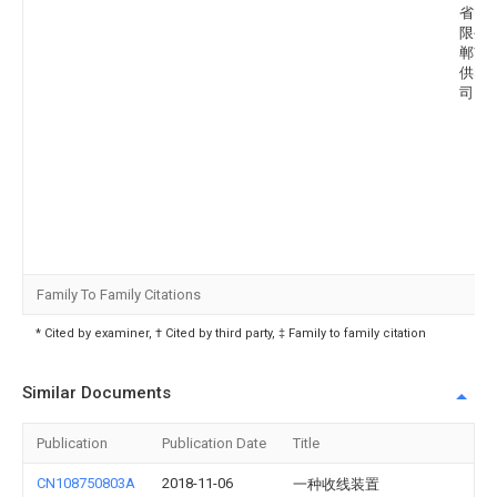
省电
限公
郸市
供电
司
Family To Family Citations
* Cited by examiner, † Cited by third party, ‡ Family to family citation
Similar Documents
Publication
Publication Date
Title
CN108750803A
2018-11-06
一种收线装置