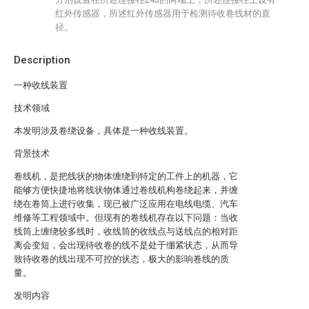
红外传感器，所述红外传感器用于检测待收卷线材的直
径。
Description
一种收线装置
技术领域
本发明涉及卷绕设备，具体是一种收线装置。
背景技术
卷线机，是把线状的物体缠绕到特定的工件上的机器，它
能够方便快捷地将线状物体通过卷线机构卷绕起来，并缠
绕在卷筒上进行收集，现已被广泛应用在电线电缆、汽车
维修等工程领域中。但现有的卷线机存在以下问题：当收
线筒上缠绕较多线时，收线筒的收线点与送线点的相对距
离会变短，会出现待收卷的线不是处于绷紧状态，从而导
致待收卷的线出现不可控的状态，极大的影响卷线的质
量。
发明内容