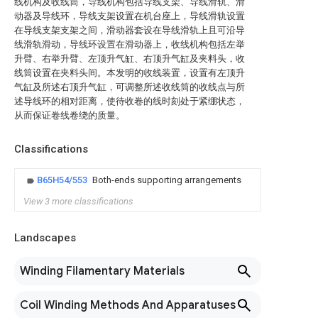
线机构及收线筒，导线机构包括导线支架、导线滑轨、滑
动器及导线环，导线支架设置在机台座上，导线滑轨设置
在导线支架支架之间，滑动器套设在导线滑轨上且可沿导
线滑轨滑动，导线环设置在滑动器上，收线机构包括左举
升臂、右举升臂、左顶升气缸、右顶升气缸及夹料头，收
线筒设置在夹料头间。本发明的收线装置，设置有左顶升
气缸及所述右顶升气缸，可调整所述收线筒的收线点与所
述导线环的相对距离，使待收卷的线时刻处于紧绷状态，
从而保证卷线卷绕的质量。
Classifications
B65H54/553
Both-ends supporting arrangements
View 3 more classifications
Landscapes
Winding Filamentary Materials
Coil Winding Methods And Apparatuses