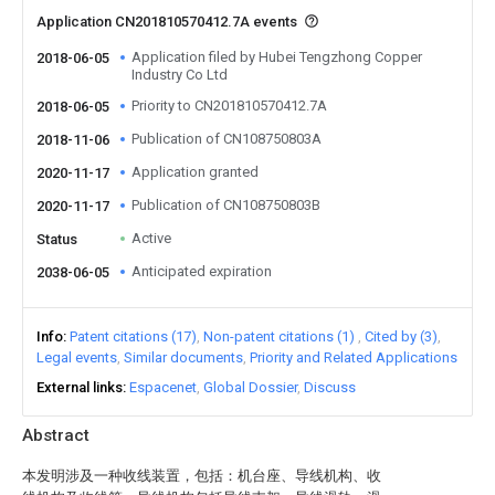
Application CN201810570412.7A events
Application filed by Hubei Tengzhong Copper
2018-06-05
Industry Co Ltd
Priority to CN201810570412.7A
2018-06-05
Publication of CN108750803A
2018-11-06
Application granted
2020-11-17
Publication of CN108750803B
2020-11-17
Active
Status
Anticipated expiration
2038-06-05
Info
Patent citations (17)
Non-patent citations (1)
Cited by (3)
Legal events
Similar documents
Priority and Related Applications
External links
Espacenet
Global Dossier
Discuss
Abstract
本发明涉及一种收线装置，包括：机台座、导线机构、收