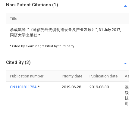
Non-Patent Citations (1)
Title
慕成斌等: "《通信光纤光缆制造设备及产业发展》", 31 July 2017,
同济大学出版社
*
* Cited by examiner, † Cited by third party
Cited By (3)
Publication number
Priority date
Publication date
Assi
CN110181175A
*
2019-06-28
2019-08-30
深圳
焱激
技有
司