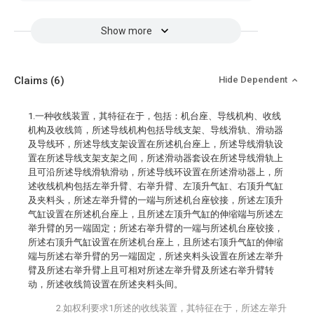
Show more
Claims
(6)
Hide Dependent
1.一种收线装置，其特征在于，包括：机台座、导线机构、收线
机构及收线筒，所述导线机构包括导线支架、导线滑轨、滑动器
及导线环，所述导线支架设置在所述机台座上，所述导线滑轨设
置在所述导线支架支架之间，所述滑动器套设在所述导线滑轨上
且可沿所述导线滑轨滑动，所述导线环设置在所述滑动器上，所
述收线机构包括左举升臂、右举升臂、左顶升气缸、右顶升气缸
及夹料头，所述左举升臂的一端与所述机台座铰接，所述左顶升
气缸设置在所述机台座上，且所述左顶升气缸的伸缩端与所述左
举升臂的另一端固定；所述右举升臂的一端与所述机台座铰接，
所述右顶升气缸设置在所述机台座上，且所述右顶升气缸的伸缩
端与所述右举升臂的另一端固定，所述夹料头设置在所述左举升
臂及所述右举升臂上且可相对所述左举升臂及所述右举升臂转
动，所述收线筒设置在所述夹料头间。
2.如权利要求1所述的收线装置，其特征在于，所述左举升