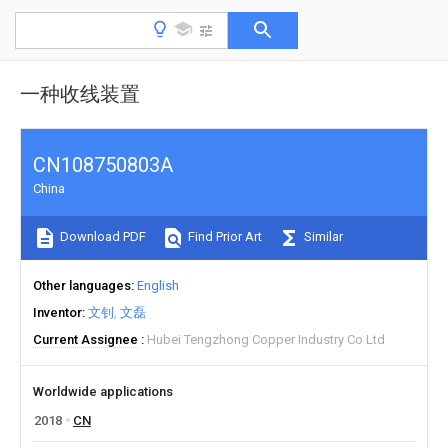
一种收线装置
CN108750803A
China
Download PDF
Find Prior Art
Similar
Other languages
English
Inventor
文钊
文磊
Current Assignee
Hubei Tengzhong Copper Industry Co Ltd
Worldwide applications
2018
CN