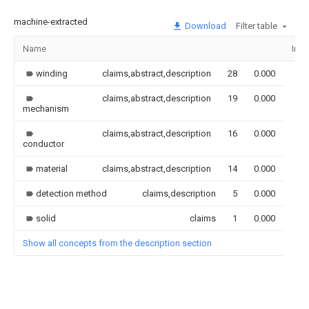
machine-extracted
Download
Filter table
Name
Ima
winding
claims,abstract,description
28
0.000
claims,abstract,description
19
0.000
mechanism
claims,abstract,description
16
0.000
conductor
material
claims,abstract,description
14
0.000
detection method
claims,description
5
0.000
solid
claims
1
0.000
Show all concepts from the description section