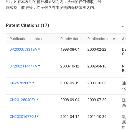
明，凡在本发明的精神和原则之内，所作的任何修改、等
同替换、改进等，均应包含在本发明的保护范围之内。
Patent Citations (17)
Publication number
Priority date
Publication date
Assi
JP2000053319A
*
1998-08-04
2000-02-22
Daido
Co Lt
JP2002114441A
*
2000-10-12
2002-04-16
Nippo
Rotor
CN2578288Y
*
2002-09-19
2003-10-08
汕头
化装
CN201280402Y
*
2008-09-04
2009-07-29
辽河
局
CN202016779U
*
2011-04-14
2011-10-26
巩义
属制
司