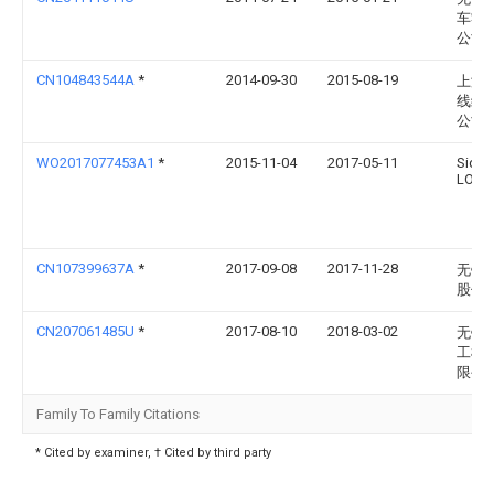
车零
公司
CN104843544A
*
2014-09-30
2015-08-19
上海
线缆
公司
WO2017077453A1
*
2015-11-04
2017-05-11
Siddh
LOHI
CN107399637A
*
2017-09-08
2017-11-28
无锡
股份
CN207061485U
*
2017-08-10
2018-03-02
无锡
工机
限公
Family To Family Citations
* Cited by examiner, † Cited by third party