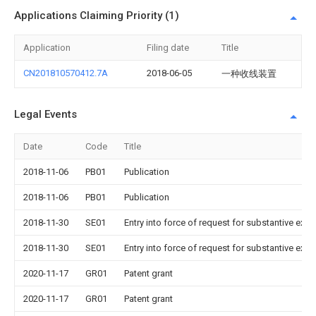
Applications Claiming Priority (1)
Application
Filing date
Title
CN201810570412.7A
2018-06-05
一种收线装置
Legal Events
Date
Code
Title
2018-11-06
PB01
Publication
2018-11-06
PB01
Publication
2018-11-30
SE01
Entry into force of request for substantive exa
2018-11-30
SE01
Entry into force of request for substantive exa
2020-11-17
GR01
Patent grant
2020-11-17
GR01
Patent grant