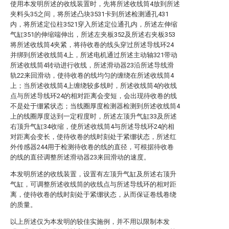
使用本发明所述的收线装置时，先将所述收线筒4放到所述
夹料头35之间，将所述凸块3531卡到所述检测通孔431
内，将所述定位柱3521穿入所述定位通孔内，所述左伸缩
气缸351的伸缩端伸出，所述左夹板352及所述右夹板353
将所述收线筒4夹紧，将待收卷的线头穿过所述导线环24
并绑到所述收线筒4上，所述电机通过所述主动轴321带动
所述收线筒4转动进行收线，所述滑动器23沿所述导线滑
轨22来回滑动，使待收卷的线均匀的缠绕在所述收线筒4
上；当所述收线筒4上缠绕较多线时，所述收线筒4的收线
点与所述导线环24的相对距离会变短，会出现待收卷的线
不是处于绷紧状态；当线圈厚度检测器检测到所述收线筒4
上的线圈厚度达到一定程度时，所述左顶升气缸33及所述
右顶升气缸34收缩，使所述收线筒4与所述导线环24的相
对距离会变长，使待收卷的线时刻处于紧绷状态，所述红
外传感器244用于检测待收卷的线的直径，可根据待收卷
的线的直径调整所述滑动器23来回滑动的速度。
本发明所述的收线装置，设置有左顶升气缸及所述右顶升
气缸，可调整所述收线筒的收线点与所述导线环的相对距
离，使待收卷的线时刻处于紧绷状态，从而保证卷线卷绕
的质量。
以上所述仅为本发明的较佳实施例，并不用以限制本发