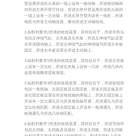
臂远离所述机台座的一端上设有一随动轴，所述随动轴相
对所述左举升臂可转动，所述右举升臂远离所述机台座的
一端上设有一主动轴，所述右举升臂内设有一电机，所述
电机与所述主动轴连接，驱动所述主动轴转动。
3.如权利要求2所述的收线装置，其特征在于，所述夹料头
包括左伸缩气缸、左夹板及右夹板，所述左伸缩气缸设置
在所述随动轴上，所述左伸缩气缸的伸缩端与所述左夹板
固定，所述右夹板设置在所述主动轴上。
4.如权利要求3所述的收线装置，其特征在于，所述左夹板
上设有一定位柱，所述右夹板上设有一凸块，所述凸块内
设置有线圈厚度检测器。
5.如权利要求4所述的收线装置，其特征在于，所述收线筒
包括一卷线轴、左固定板及右固定板，所述左固定板及所
述右固定板设置在所述卷线轴的两端上，所述左固定板上
开设有一定位通孔且与所述卷线轴导通，所述通孔与所述
定位柱相匹配，所述右固定板上开设有一检测通孔，所述
检测通孔与所述凸块相匹配。
6.如权利要求1所述的收线装置，其特征在于，所述导线环
包括左挡板、右挡板及连接柱，所述左挡板、所述右挡板
分别设置在所述连接柱243的两端上，所述连接柱上设有